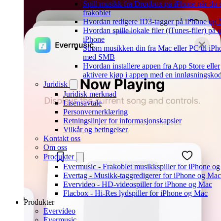
Spill musikk fra Dropbox på iPhone når du 
frakoblet
Hvordan redigere ID3-tagger på iPhone og
Hvordan spille lokale filer (iTunes-filer) på 
iPhone
Strøm musikken din fra Mac eller PC til iPh
med SMB
Hvordan installere appen fra App Store eller
aktivere kjøp i appen med en innløsningsko
Juridisk
Juridisk merknad
Lisensavtale
Personvernerklæring
Retningslinjer for informasjonskapsler
Vilkår og betingelser
Kontakt oss
Om oss
Produkter
Evermusic - Frakoblet musikkspiller for iPhone o
Evertag - Musikk-taggredigerer for iPhone og Mac
Evervideo - HD-videospiller for iPhone og Mac
Flacbox - Hi-Res lydspiller for iPhone og Mac
Produkter
Evervideo
Evermusic