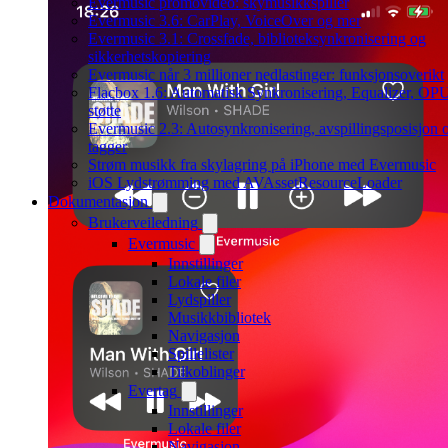
Evermusic promovideo: skymusikkspiller
Evermusic 3.6: CarPlay, VoiceOver og mer
Evermusic 3.1: Crossfade, biblioteksynkronisering og
sikkerhetskopiering
Evermusic når 3 millioner nedlastinger: funksjonsoverikt
Flacbox 1.6: Automatisk Synkronisering, Equalizer, OP
støtte
Evermusic 2.3: Autosynkronisering, avspillingsposisjon 
tagger
Strøm musikk fra skylagring på iPhone med Evermusic
iOS Lydstrømming med AVAssetResourceLoader
Dokumentasjon
Brukerveiledning
Evermusic
Innstillinger
Lokale filer
Lydspiller
Musikkbibliotek
Navigasjon
Spillelister
Tilkoblinger
Evertag
Innstillinger
Lokale filer
Navigasjon