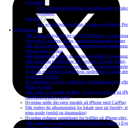
Evervideo
Hva er forskjellen mellom Evervideo og Evervide
Premium?
Flacbox
Hva er forskjellen mellom Flacbox og Flacbox P
Veiledninger
Slik bruker du lydeffekter og DSP i Flacbox: Compressor
Freeverb, Crossfeed, Echo, volumnormalisering og mer
Slik slår du på en musikkvisualiserer mens du spiller mu
iPhone, iPad og Mac
Slik aktiverer og bruker du sømløs avspilling i Evermusi
Slik bruker du lydeffektene i Evermusic: Reverb, Delay,
Distortion, Compressor, Crossfeed og volumnormaliseri
Hvordan eksportere Apple Music-spillelister og spille de
Evermusic på Mac
Hvordan lage en M3U-spilleliste for Internet Archive ell
Music Archive
Slik spiller du musikk fra Mac / PC / Linux / NAS på iP
med Kodi DLNA-server
Hvordan spille din egen musikk på iPhone med CarPlay
Slik endrer du albumomslag for lokale spor på Spotify: tr
trinn-guide (mobil og datamaskin)
Hvordan redigere sangtekster for lydfiler på iPhone ell
Slik overfører du musikkbiblioteket mellom enheter i Ev