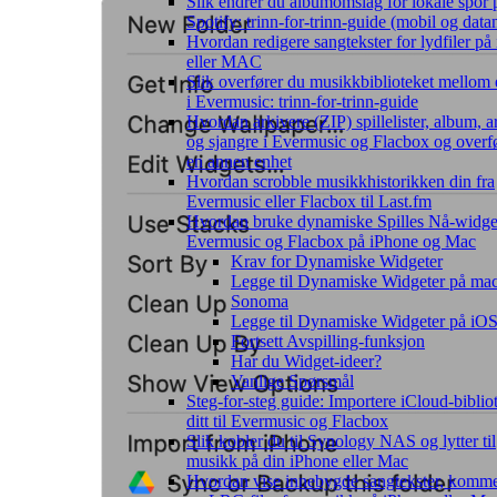
Slik endrer du albumomslag for lokale spor 
Spotify: trinn-for-trinn-guide (mobil og dat
Hvordan redigere sangtekster for lydfiler på
eller MAC
Slik overfører du musikkbiblioteket mellom 
i Evermusic: trinn-for-trinn-guide
Hvordan arkivere (ZIP) spillelister, album, ar
og sjangre i Evermusic og Flacbox og overfø
en annen enhet
Hvordan scrobble musikkhistorikken din fra
Evermusic eller Flacbox til Last.fm
Hvordan bruke dynamiske Spilles Nå-widget
Evermusic og Flacbox på iPhone og Mac
Krav for Dynamiske Widgeter
Legge til Dynamiske Widgeter på m
Sonoma
Legge til Dynamiske Widgeter på iO
Fortsett Avspilling-funksjon
Har du Widget-ideer?
Vanlige Spørsmål
Steg-for-steg guide: Importere iCloud-biblio
ditt til Evermusic og Flacbox
Slik kobler du til Synology NAS og lytter til
musikk på din iPhone eller Mac
Hvordan vise innebygde sangtekster, komme