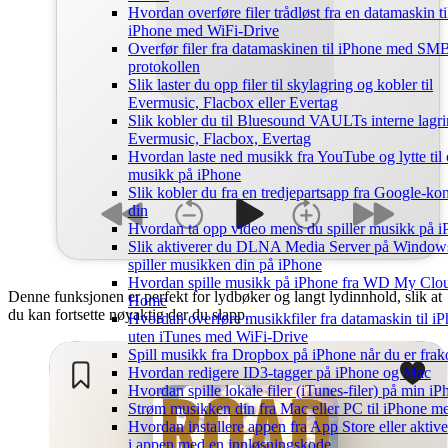
Hvordan overføre filer trådløst fra en datamaskin ti
iPhone med WiFi-Drive
Overfør filer fra datamaskinen til iPhone med SM
protokollen
Slik laster du opp filer til skylagring og kobler til
Evermusic, Flacbox eller Evertag
Slik kobler du til Bluesound VAULTs interne lagri
Evermusic, Flacbox, Evertag
Hvordan laste ned musikk fra YouTube og lytte til 
musikk på iPhone
Slik kobler du fra en tredjepartsapp fra Google-ko
din
Hvordan ta opp video mens du spiller musikk på 
Slik aktiverer du DLNA Media Server på Window
spiller musikken din på iPhone
Hvordan spille musikk på iPhone fra WD My Clo
Denne funksjonen er perfekt for lydbøker og langt lydinnhold, slik at
Home
du kan fortsette nøyaktig der du slapp.
Hvordan overføre musikkfiler fra datamaskin til i
uten iTunes med WiFi-Drive
Spill musikk fra Dropbox på iPhone når du er frak
Hvordan redigere ID3-tagger på iPhone og Mac
Hvordan spille lokale filer (iTunes-filer) på min i
Strøm musikken din fra Mac eller PC til iPhone
Hvordan installere appen fra App Store eller aktiv
i appen med en innløsningskode