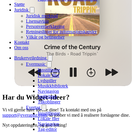
Støtte
Juridisk
Juridisk merknad
Lisensavtale
Personvernerklæring
Retningslinjer for informasjonskapsler
Vilkår og betingelser
Kontakt
Om oss
Brukerveiledning
Evermusic
Innstillinger
Lokale filer
Lydspiller
Musikkbibliotek
Navigasjon
Har du Widget-ideer?
Spillelister
Tilkoblinger
Evertag
Vi vil gjerne høre ideene dine! Ta kontakt med oss på
Innstillinger
support@everappz.com
, så jobber vi med å realisere forslagene dine.
Lokale filer
Navigasjon
Nyt oppdateringen, og god lytting!
Tag-editor