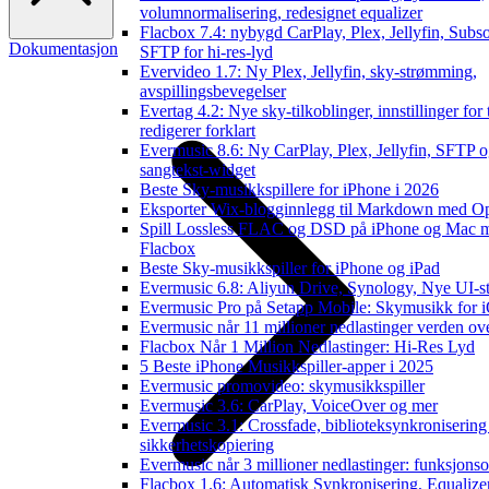
volumnormalisering, redesignet equalizer
Flacbox 7.4: nybygd CarPlay, Plex, Jellyfin, Subso
Dokumentasjon
SFTP for hi-res-lyd
Evervideo 1.7: Ny Plex, Jellyfin, sky-strømming,
avspillingsbevegelser
Evertag 4.2: Nye sky-tilkoblinger, innstillinger for 
redigerer forklart
Evermusic 8.6: Ny CarPlay, Plex, Jellyfin, SFTP 
sangtekst-widget
Beste Sky-musikkspillere for iPhone i 2026
Eksporter Wix-blogginnlegg til Markdown med 
Spill Lossless FLAC og DSD på iPhone og Mac 
Flacbox
Beste Sky-musikkspiller for iPhone og iPad
Evermusic 6.8: Aliyun Drive, Synology, Nye UI-st
Evermusic Pro på Setapp Mobile: Skymusikk for 
Evermusic når 11 millioner nedlastinger verden ov
Flacbox Når 1 Million Nedlastinger: Hi-Res Lyd
5 Beste iPhone Musikkspiller-apper i 2025
Evermusic promovideo: skymusikkspiller
Evermusic 3.6: CarPlay, VoiceOver og mer
Evermusic 3.1: Crossfade, biblioteksynkronisering
sikkerhetskopiering
Evermusic når 3 millioner nedlastinger: funksjonso
Flacbox 1.6: Automatisk Synkronisering, Equalizer