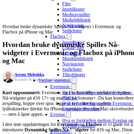
Filer
Innstillinger
Medieavspiller
Mediebibliotek
Navigasjon
Hvordan bruke dynamiske Spilles Nå-widgeter i Evermusic og
Spillelister
Flacbox på iPhone og Mac
Flacbox
Innstillinger
Hvordan bruke dynamiske Spilles Nå-
Lokale filer
widgeter i Evermusic og Flacbox på iPhon
Lydspiller
Musikkbibliotek
og Mac
Navigasjon
Spillelister
Artem Meleshko
Tilkoblinger
Founder & Engineer at Everappz
Vanlige spørsmål
Evermusic
Kort oppsummert:
Evermusic og Flacbox tilbyr interaktive Spilles
Hva er forskjellen mellom Evermusic
Nå-widgeter på iOS 17+ og macOS 14 Sonoma+. Du kan kontrollere
Flacbox
avspilling, hoppe over spor, legge til favoritter og opprette
Hva er forskjellen mellom Evermusic
lydbokmerker direkte fra iPhone-startskjermen eller Mac-skrivebordet
Evermusic Premium
— uten å åpne appen.
Evertag
Hva er forskjellen mellom Evertag og
I den siste oppdateringen for
Evermusic
og
Flacbox
er vi glade for å
Evertag Premium
introdusere
Dynamiske Spilles Nå-Widgeter
for iOS og Mac. Disse
Evervideo