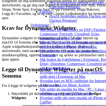
widgetene lar deg kontrollere avspilling direkte fra startskjermen eller
Hva er forskjellen mellom Evervideo 
skrivebordet, og gir deg rask tilgang til kommandoer som Spill, Pause
Evervideo Premium?
Stopp, Neste Spor, Forrige Spor, Hopp Fremover, Hopp Bakover,
Flacbox
Legg til i Favoritter, og til og med Opprett Lydbokmerker for bestemt
Hva er forskjellen mellom Flacbox og
spor.
Flacbox Premium?
Veiledninger
Krav for Dynamiske Widgeter
Slik bruker du lydeffekter og DSP i Flacbox
Compressor, Freeverb, Crossfeed, Echo,
Dynamiske widgeter er tilgjengelige på iOS 17.0 eller høyere og
volumnormalisering og mer
macOS 14 Sonoma eller høyere. Med macOS 14 Sonoma oppgradert
Slik slår du på en musikkvisualiserer mens 
Apple widgetfunksjonaliteten for å tillate widgeter direkte på
spiller musikk på iPhone, iPad og Mac
skrivebordet, med sanntidsinteraktivitet slik at du kan kontrollere
Slik aktiverer og bruker du sømløs avspilling
musikkavspilling, opprette bokmerker og sjekke av påminnelser uten 
Evermusic
åpne appen.
Slik bruker du lydeffektene i Evermusic: Re
Delay, Distortion, Compressor, Crossfeed o
volumnormalisering
Legge til Dynamiske Widgeter på macOS
Hvordan eksportere Apple Music-spillelister
Sonoma
spille dem i Evermusic på Mac
Hvordan lage en M3U-spilleliste for Internet
Archive eller Live Music Archive
For å legge til widgeten på Mac-en din:
Slik spiller du musikk fra Mac / PC / Linux
på iPhone med Kodi DLNA-server
Høyreklikk på skrivebordet og velg menyelementet
Rediger
Hvordan spille din egen musikk på iPhone 
Widgeter
.
CarPlay