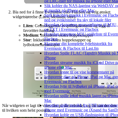
og LRC-filer for musikk på iPhone eller Ma
Slik kobler du NAS-lagring via WebDAV og
til musikk på iPhone eller Mac
Bla ned for å finne Evermusic eller Flacbox og velg ønsket
Spill frakoblet musikk i Evermusic og Flacb
widgetstørrelse (Liten, Medium, Stor).
ned og synkroniser fra sky til lokale filer
Hvordan eksportere sporsamlingen til M3U
Liten
: Grunnleggende avspillingskontroll og legg til
og TXT i Evermusic og Flacbox
favoritter-handling
Hvordan importere M3U-spilleliste til Ever
Medium
: Inkluderer ekstra hoppeknapper
Flacbox
Stor
: Inkluderer ekstra hoppeknapper og
Eksporter din komplette lyttehistorikk fra
lydbokmerkefunksjon
Evermusic & Flacbox til Last.fm
Hvordan Spille FLAC (Tapsfri) Musikk på 
iPhone
Hvordan streame musikk fra iCloud Drive p
iPhone eller Mac
Hvordan legge til og vise kommentarer på
lydsporene dine på iPhone, iPad og Mac me
Evermusic og Flacbox
Hvordan lytte til lydbøker på iPhone, iPad 
med Evermusic
Hvordan spille lokal musikk lagret pa iPhone
Mac
Hvordan spille musikk fra USB-minnepinne
Når widgeten er lagt til, vises den på skrivebordet, og du kan dra den
iPhone med Evermusic og iXpand fra SanD
til hvilken som helst posisjon.
Hvordan koble en USB-flashstasjon til iPho