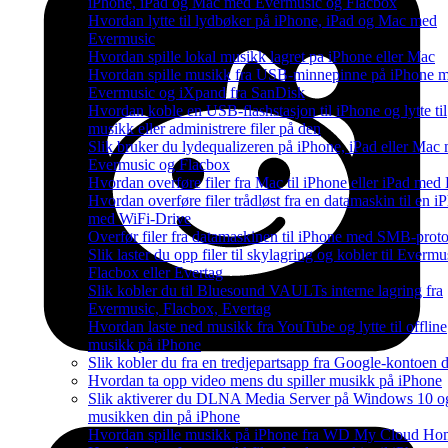
iPhone, iPad og Mac med Evermusic og Flacbox
Hvordan lytte til lydbøker på iPhone, iPad og Mac med
Evermusic
Hvordan spille lokal musikk lagret pa iPhone eller Mac
Hvordan spille musikk fra USB-minnepinne på iPhone 
Evermusic og iXpand fra SanDisk
Hvordan koble en USB-flashstasjon til iPhone og lytte til
musikk eller administrere filer på den
Slik bruker du lydequalizeren på iPhone, iPad eller Mac
Evermusic og Flacbox
Hvordan overføre filer fra Mac til iPhone eller iPad med
Hvordan overføre filer trådløst fra en datamaskin til en i
med WiFi-Drive
Overfør filer fra datamaskinen til iPhone med SMB-prot
Slik laster du opp filer til skylagring og kobler til Evermu
Flacbox eller Evertag
Slik kobler du til Bluesound VAULTs interne lagring fra
Evermusic, Flacbox, Evertag
Hvordan laste ned musikk fra YouTube og lytte til offline
musikk på iPhone
Slik kobler du fra en tredjepartsapp fra Google-kontoen 
Hvordan ta opp video mens du spiller musikk på iPhone
Slik aktiverer du DLNA Media Server på Windows 10 og 
musikken din på iPhone
Hvordan spille musikk på iPhone fra WD My Cloud Ho