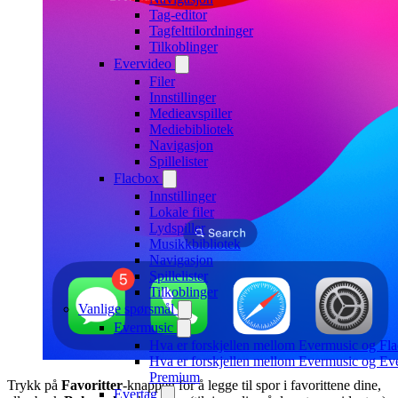
Tag-editor
Tagfelttilordninger
Tilkoblinger
Evervideo
Filer
Innstillinger
Medieavspiller
Mediebibliotek
Navigasjon
Spillelister
Flacbox
Innstillinger
Lokale filer
Lydspiller
Musikkbibliotek
Navigasjon
Spillelister
Tilkoblinger
Vanlige spørsmål
Evermusic
Hva er forskjellen mellom Evermusic og Fl
Hva er forskjellen mellom Evermusic og Ev
Premium
Trykk på
Favoritter
-knappen for å legge til spor i favorittene dine,
Evertag