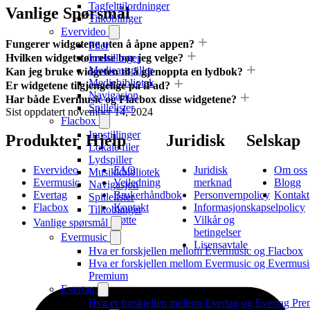
Tagfelttilordninger
Vanlige Spørsmål
Tilkoblinger
Evervideo
Fungerer widgetene uten å åpne appen?
Filer
Hvilken widgetstørrelse bør jeg velge?
Innstillinger
Medieavspiller
Kan jeg bruke widgeten til å gjenoppta en lydbok?
Mediebibliotek
Er widgetene tilgjengelige på iPad?
Navigasjon
Har både Evermusic og Flacbox disse widgetene?
Spillelister
Sist oppdatert
november 14, 2024
Flacbox
Innstillinger
Produkter
Hjelp
Juridisk
Selskap
Lokale filer
Lydspiller
Evervideo
FAQ
Juridisk
Om oss
Musikkbibliotek
Evermusic
Veiledning
merknad
Blogg
Navigasjon
Evertag
Brukerhåndbok
Personvernpolicy
Kontakt
Spillelister
Flacbox
Kontakt
Informasjonskapselpolicy
Tilkoblinger
støtte
Vilkår og
Vanlige spørsmål
betingelser
Evermusic
Lisensavtale
Hva er forskjellen mellom Evermusic og Flacbox
Hva er forskjellen mellom Evermusic og Evermusi
Premium
Evertag
Hva er forskjellen mellom Evertag og Evertag Pr