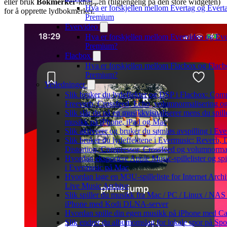
eller bruk
Bokmerker
-knappen (tilgjengelig på den store widgeten)
Hva er forskjellen mellom Evertag og Evert
for å opprette lydbokmerker.
Premium
Evervideo
Hva er forskjellen mellom Evervideo og Ev
Premium?
Flacbox
Hva er forskjellen mellom Flacbox og Flac
Premium?
Veiledninger
Slik bruker du lydeffekter og DSP i Flacbox: Comp
Freeverb, Crossfeed, Echo, volumnormalisering o
Slik slår du på en musikkvisualiserer mens du spill
musikk på iPhone, iPad og Mac
Slik aktiverer og bruker du sømløs avspilling i Ev
Slik bruker du lydeffektene i Evermusic: Reverb, 
Distortion, Compressor, Crossfeed og volumnorma
Hvordan eksportere Apple Music-spillelister og sp
i Evermusic på Mac
Hvordan lage en M3U-spilleliste for Internet Archi
Live Music Archive
Slik spiller du musikk fra Mac / PC / Linux / NAS
iPhone med Kodi DLNA-server
Hvordan spille din egen musikk på iPhone med Ca
Slik endrer du albumomslag for lokale spor på Spot