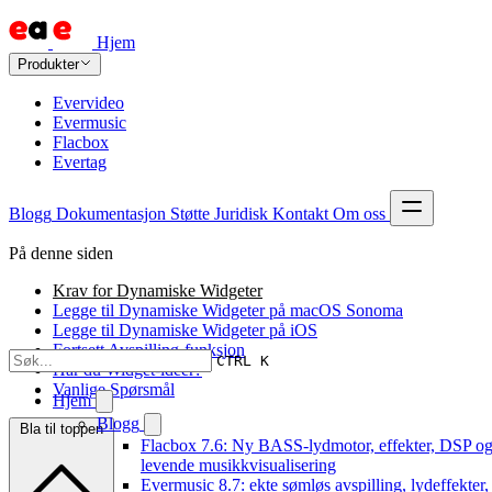
Hjem
Produkter
Evervideo
Evermusic
Flacbox
Evertag
Blogg
Dokumentasjon
Støtte
Juridisk
Kontakt
Om oss
På denne siden
Krav for Dynamiske Widgeter
Legge til Dynamiske Widgeter på macOS Sonoma
Legge til Dynamiske Widgeter på iOS
Fortsett Avspilling-funksjon
CTRL K
Har du Widget-ideer?
Vanlige Spørsmål
Hjem
Blogg
Bla til toppen
Flacbox 7.6: Ny BASS-lydmotor, effekter, DSP og
levende musikkvisualisering
Evermusic 8.7: ekte sømløs avspilling, lydeffekter,