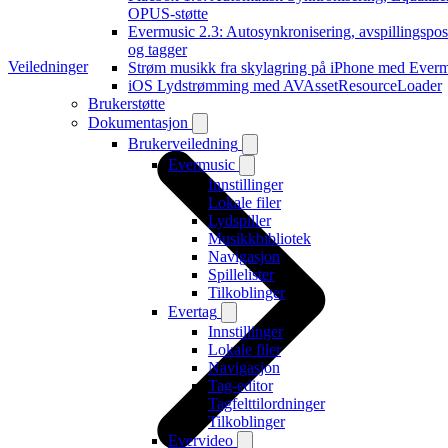
OPUS-støtte
Evermusic 2.3: Autosynkronisering, avspillingspos
og tagger
Veiledninger
Strøm musikk fra skylagring på iPhone med Ever
iOS Lydstrømming med AVAssetResourceLoader
Brukerstøtte
Dokumentasjon
Brukerveiledning
Evermusic
Innstillinger
Lokale filer
Lydspiller
Musikkbibliotek
Navigasjon
Spillelister
Tilkoblinger
Evertag
Innstillinger
Lokale filer
Navigasjon
Tag-editor
Tagfelttilordninger
Tilkoblinger
Evervideo