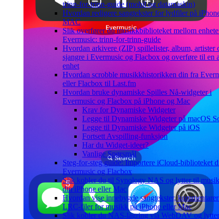
trinn-for-trinn-guide (mobil og datamaskin)
Hvordan redigere sangtekster for lydfiler på iPhone
MAC
Slik overfører du musikkbiblioteket mellom enheter
Evermusic: trinn-for-trinn-guide
Hvordan arkivere (ZIP) spillelister, album, artister 
sjangre i Evermusic og Flacbox og overføre til en
enhet
Hvordan scrobble musikkhistorikken din fra Ever
eller Flacbox til Last.fm
Hvordan bruke dynamiske Spilles Nå-widgeter i
Evermusic og Flacbox på iPhone og Mac
Krav for Dynamiske Widgeter
Legge til Dynamiske Widgeter på macOS 
Legge til Dynamiske Widgeter på iOS
Fortsett Avspilling-funksjon
Har du Widget-ideer?
Vanlige Spørsmål
Steg-for-steg guide: Importere iCloud-biblioteket dit
Evermusic og Flacbox
Slik kobler du til Synology NAS og lytter til musi
din iPhone eller Mac
Hvordan vise innebygde sangtekster, kommentarer
LRC-filer for musikk på iPhone eller Mac
Slik kobler du NAS-lagring via WebDAV og lytter 