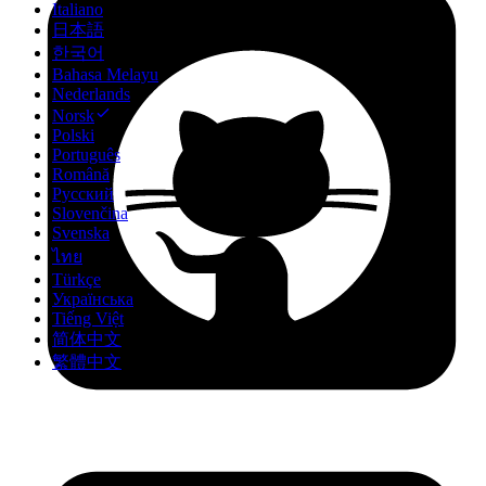
Italiano
日本語
한국어
Bahasa Melayu
Nederlands
Norsk
Polski
Português
Română
Русский
Slovenčina
Svenska
ไทย
Türkçe
Українська
Tiếng Việt
简体中文
繁體中文