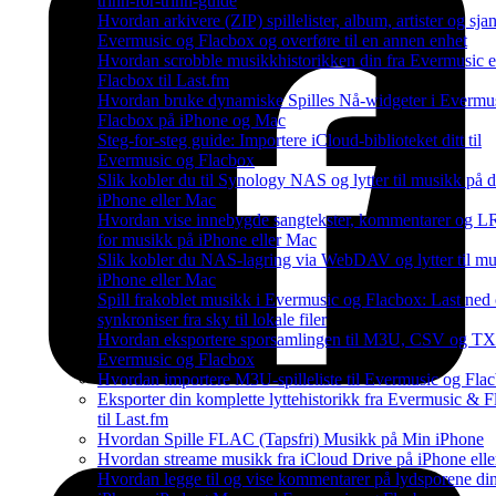
trinn-for-trinn-guide
Hvordan arkivere (ZIP) spillelister, album, artister og sjan
Evermusic og Flacbox og overføre til en annen enhet
Hvordan scrobble musikkhistorikken din fra Evermusic e
Flacbox til Last.fm
Hvordan bruke dynamiske Spilles Nå-widgeter i Evermu
Flacbox på iPhone og Mac
Steg-for-steg guide: Importere iCloud-biblioteket ditt til
Evermusic og Flacbox
Slik kobler du til Synology NAS og lytter til musikk på d
iPhone eller Mac
Hvordan vise innebygde sangtekster, kommentarer og LR
for musikk på iPhone eller Mac
Slik kobler du NAS-lagring via WebDAV og lytter til mu
iPhone eller Mac
Spill frakoblet musikk i Evermusic og Flacbox: Last ned
synkroniser fra sky til lokale filer
Hvordan eksportere sporsamlingen til M3U, CSV og TX
Evermusic og Flacbox
Hvordan importere M3U-spilleliste til Evermusic og Fla
Eksporter din komplette lyttehistorikk fra Evermusic & 
til Last.fm
Hvordan Spille FLAC (Tapsfri) Musikk på Min iPhone
Hvordan streame musikk fra iCloud Drive på iPhone ell
Hvordan legge til og vise kommentarer på lydsporene di