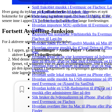
musikk på iPhone eller Mac
Spill frakoblet musikk i Evermusic og Flacbox: La
Hver gang du trykker på
Lydbokmerke
-knappen, opprettes et nytt
og synkroniser fra sky til lokale filer
bokmerke for gjeldende sang og tidsstempel. Du kan få tilgang til det
Hvordan eksportere sporsamlingen til M3U, CSV
senere inne i appen — perfekt for lydbøker eller lange forelesninger.
TXT i Evermusic og Flacbox
Hvordan importere M3U-spilleliste til Evermusic 
Flacbox
Fortsett Avspilling-funksjon
Eksporter din komplette lyttehistorikk fra Evermus
Flacbox til Last.fm
For å aktivere sømløs avspillingsfortsettelse:
Hvordan Spille FLAC (Tapsfri) Musikk på Min i
Hvordan streame musikk fra iCloud Drive på iPhon
I appen, gå til
Innstillinger > Audio Player > Generelt
og
Mac
aktiver
Lagre Lydspillerstatus
.
Hvordan legge til og vise kommentarer på lydspor
Med denne innstillingen aktivert, hvis appen er lukket eller
dine på iPhone, iPad og Mac med Evermusic og F
fjernet, vil widgeten vise en aktiv avspillingsknapp. Ved å tryk
Hvordan lytte til lydbøker på iPhone, iPad og Ma
på den åpnes appen i bakgrunnen og avspillingen gjenopptas fr
Evermusic
siste lagrede posisjon.
Hvordan spille lokal musikk lagret pa iPhone elle
Hvordan spille musikk fra USB-minnepinne på iP
med Evermusic og iXpand fra SanDisk
Hvordan koble en USB-flashstasjon til iPhone og ly
musikk eller administrere filer på den
Slik bruker du lydequalizeren på iPhone, iPad elle
med Evermusic og Flacbox
Hvordan overføre filer fra Mac til iPhone eller iP
Finder