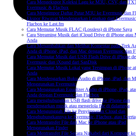
Cara Mengekspor Koleksi Lagu ke M3U, CSV, dan TXT
Evermusic & Flacbox
Cara Mengimpor Daftar Putar M3U ke Evermusic dan F
Ekspor Riwayat Mendengarkan Lengkap dari Evermusi
Flacbox ke Last.fm
Cara Memutar Musik FLAC (Lossless) di iPhone Saya
Cara Streaming Musik dari iCloud Drive di iPhone atau
Anda
Cara Menambahkan dan Melihat Komentar pada Trek A
Anda di iPhone, iPad, dan Mac dengan Evermusic dan F
Cara Memutar Musik dari USB Flash Drive di iPhone d
Evermusic dan iXpand dari SanDisk
Cara Memutar Musik Lokal yang Tersimpan di iPhone a
Anda
Cara Mendengarkan Buku Audio di iPhone, iPad, dan M
Menggunakan Evermusic
Cara Menggunakan Equalizer Audio di iPhone, iPad, at
Anda dengan Evermusic dan Flacbox
Cara menghubungkan USB flash drive ke iPhone dan
mendengarkan musik atau mengelola file di dalamnya
Cara Mengunggah File ke Penyimpanan Cloud dan
Menghubungkannya ke Evermusic, Flacbox, atau Everta
Cara Mentransfer File dari Mac ke iPhone atau iPad
Menggunakan Finder
Cara Mentransfer File Secara Nirkabel dari Komputer ke