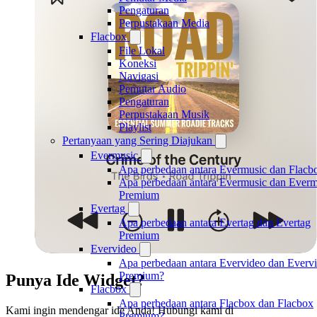
Pengaturan
Perpustakaan Media
Flacbox
File Lokal
Koneksi
Navigasi
Pemutar Audio
Pengaturan
Perpustakaan Musik
Playlist
Pertanyaan yang Sering Diajukan
Evermusic
Apa perbedaan antara Evermusic dan Flacb
Apa perbedaan antara Evermusic dan Everm
Premium
Evertag
Apa perbedaan antara Evertag dan Evertag
Premium
Evervideo
Apa perbedaan antara Evervideo dan Everv
Premium?
Punya Ide Widget?
Flacbox
Apa perbedaan antara Flacbox dan Flacbox
Kami ingin mendengar ide Anda! Hubungi kami di
Premium?