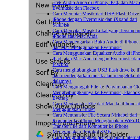
Trek Audio Anda di iPhone, iPad, dan Mac
Evermusic dan Flacbox
Cara Memutar Musik dari USB Flash Drive 
iPhone dengan Evermusic dan iXpand dari
SanDisk
Cara Memutar Musik Lokal yang Tersimpan
iPhone atau Mac Anda
Cara Mendengarkan Buku Audio di iPhone, 
dan Mac Menggunakan Evermusic
Cara Menggunakan Equalizer Audio di iPho
iPad, atau Mac Anda dengan Evermusic dan
Flacbox
Cara menghubungkan USB flash drive ke i
dan mendengarkan musik atau mengelola fil
dalamnya
Cara Mengunggah File ke Penyimpanan Cl
Menghubungkannya ke Evermusic, Flacbox,
Evertag
Cara Mentransfer File dari Mac ke iPhone a
Menggunakan Finder
Cara Mentransfer File Secara Nirkabel dari
Komputer ke iPhone Menggunakan WiFi-Dr
Transfer File dari Komputer ke iPhone
Menggunakan Protokol SMB
Cara menghubungkan penyimpanan internal