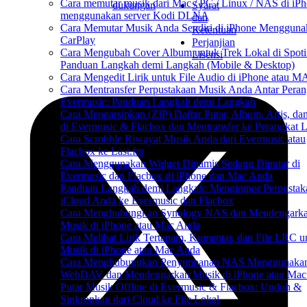
Cara memutar musik dari Mac / PC / Linux / NAS di iP
dukungan
Syarat
menggunakan server Kodi DLNA
dan
Cara Memutar Musik Anda Sendiri di iPhone Mengguna
Ketentuan
CarPlay
Perjanjian
Cara Mengubah Cover Album untuk Trek Lokal di Spoti
Lisensi
Panduan Langkah demi Langkah (Mobile & Desktop)
Cara Mengedit Lirik untuk File Audio di iPhone atau 
Cara Mentransfer Perpustakaan Musik Anda Antar Peran
Evermusic: Panduan Langkah demi Langkah
Cara Mengarsipkan (ZIP) Daftar Putar, Album, Artis, da
di Evermusic & Flacbox dan Mentransfer ke Perangkat L
Cara Scrobble Riwayat Musik Anda dari Evermusic atau
Flacbox ke Last.fm
Cara Menggunakan Widget Dinamis Sedang Diputar di
Evermusic dan Flacbox di iPhone dan Mac Anda
Panduan Langkah demi Langkah: Mengimpor Perpustak
iCloud Anda ke Evermusic dan Flacbox
Cara Menghubungkan Synology NAS dan Mendengark
Musik di iPhone atau Mac Anda
Cara Melihat Lirik Tertanam, Komentar, dan File LRC u
Musik di iPhone atau Mac Anda
Cara Menghubungkan Penyimpanan NAS Menggunaka
WebDAV dan Mendengarkan Musik di iPhone atau Mac
Putar Musik Offline di Evermusic & Flacbox: Unduh &
Sinkronkan dari Cloud ke File Lokal