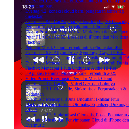
Evervideo 1.7: Plex, Jellyfin, streaming cloud, dan gestur
pemutaran baru
Evertag 4.2: koneksi cloud baru, pengaturan editor tag
dijelaskan
Evermusic 8.6: CarPlay baru, Plex, Jellyfin, SFTP, widget
Pemutar Musik Cloud Terbaik untuk iPhone di 2026
Ekspor Postingan Blog Wix ke Markdown dengan Ope
Putar FLAC dan DSD Lossless di iPhone dan Mac deng
Flacbox
Pemutar Musik Cloud Terbaik untuk iPhone dan iPad
Evermusic 6.8: Aliyun Drive, Synology, Gaya UI Baru
Evermusic Pro di Setapp Mobile: Musik Cloud untuk iO
Evermusic Mencapai 11 Juta Unduhan di Seluruh Dunia
Flacbox Mencapai 1 Juta Unduhan: Audio Hi-Res
5 Aplikasi Pemutar Musik iPhone Terbaik di 2025
Video Promo Evermusic: Pemutar Musik Cloud
Evermusic 3.6: CarPlay, VoiceOver, dan Lainnya
Evermusic 3.1: Crossfade, Sinkronisasi Perpustakaan &
Cadangan
Evermusic Mencapai 3 Juta Unduhan: Ikhtisar Fitur
Flacbox 1.6: Sinkronisasi Otomatis, Equalizer, Dukunga
OPUS
Evermusic 2.3: Sinkronisasi Otomatis, Posisi Pemutaran
Streaming Musik dari Penyimpanan Cloud di iPhone de
Evermusic