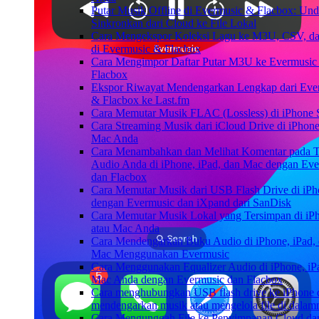
Putar Musik Offline di Evermusic & Flacbox: Un
Sinkronkan dari Cloud ke File Lokal
Cara Mengekspor Koleksi Lagu ke M3U, CSV, 
di Evermusic & Flacbox
Cara Mengimpor Daftar Putar M3U ke Evermusic
Flacbox
Ekspor Riwayat Mendengarkan Lengkap dari Eve
& Flacbox ke Last.fm
Cara Memutar Musik FLAC (Lossless) di iPhone 
Cara Streaming Musik dari iCloud Drive di iPhone
Mac Anda
Cara Menambahkan dan Melihat Komentar pada T
Audio Anda di iPhone, iPad, dan Mac dengan Ev
dan Flacbox
Cara Memutar Musik dari USB Flash Drive di iP
dengan Evermusic dan iXpand dari SanDisk
Cara Memutar Musik Lokal yang Tersimpan di iP
atau Mac Anda
Cara Mendengarkan Buku Audio di iPhone, iPad,
Mac Menggunakan Evermusic
Cara Menggunakan Equalizer Audio di iPhone, iPa
Mac Anda dengan Evermusic dan Flacbox
Cara menghubungkan USB flash drive ke iPhone 
mendengarkan musik atau mengelola file di dalam
Cara Mengunggah File ke Penyimpanan Cloud da