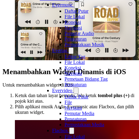
Evermusic
Daftar Putar
File Lokal
Koneksi
Navigasi
Pemutar Audio
Pengaturan
Perpustakaan Musik
Evertag
Editor Tag
File Lokal
Koneksi
Menambahkan Widget Dinamis di iOS
Navigasi
Pemetaan Bidang Tag
Pengaturan
Untuk menambahkan widget di iOS:
Evervideo
Ketuk dan tahan layar beranda, lalu ketuk
tombol plus (+)
di
Daftar Putar
pojok kiri atas.
File
Pilih aplikasi musik Anda, Evermusic atau Flacbox, dan pilih
Navigasi
ukuran widget.
Pemutar Media
Pengaturan
Perpustakaan Media
Flacbox
File Lokal