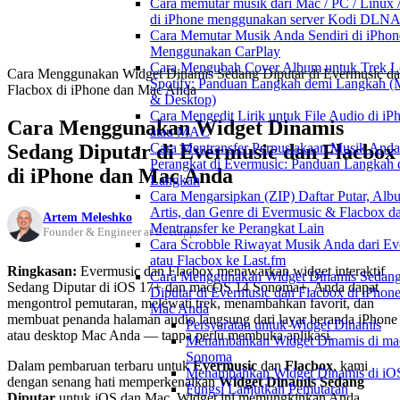
Cara memutar musik dari Mac / PC / Linux
di iPhone menggunakan server Kodi DLN
Cara Memutar Musik Anda Sendiri di iPhon
Menggunakan CarPlay
Cara Mengubah Cover Album untuk Trek Lo
Cara Menggunakan Widget Dinamis Sedang Diputar di Evermusic d
Spotify: Panduan Langkah demi Langkah (
Flacbox di iPhone dan Mac Anda
& Desktop)
Cara Mengedit Lirik untuk File Audio di iP
Cara Menggunakan Widget Dinamis
atau MAC
Sedang Diputar di Evermusic dan Flacbox
Cara Mentransfer Perpustakaan Musik Anda
Perangkat di Evermusic: Panduan Langkah 
di iPhone dan Mac Anda
Langkah
Cara Mengarsipkan (ZIP) Daftar Putar, Alb
Artis, dan Genre di Evermusic & Flacbox d
Artem Meleshko
Mentransfer ke Perangkat Lain
Founder & Engineer at Everappz
Cara Scrobble Riwayat Musik Anda dari Ev
atau Flacbox ke Last.fm
Ringkasan:
Evermusic dan Flacbox menawarkan widget interaktif
Cara Menggunakan Widget Dinamis Sedan
Sedang Diputar di iOS 17+ dan macOS 14 Sonoma+. Anda dapat
Diputar di Evermusic dan Flacbox di iPhon
mengontrol pemutaran, melewati trek, menambahkan favorit, dan
Mac Anda
membuat penanda halaman audio langsung dari layar beranda iPhone
Persyaratan untuk Widget Dinamis
atau desktop Mac Anda — tanpa perlu membuka aplikasi.
Menambahkan Widget Dinamis di m
Sonoma
Dalam pembaruan terbaru untuk
Evermusic
dan
Flacbox
, kami
Menambahkan Widget Dinamis di iO
dengan senang hati memperkenalkan
Widget Dinamis Sedang
Fungsi Lanjutkan Pemutaran
Diputar
untuk iOS dan Mac. Widget ini memungkinkan Anda