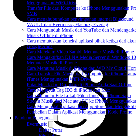
Menggunakan WiFi-Drive
Transfer File dari Komputer ke iPhone Menggunakan Pr
SMB
Cara menghubungkan penyimpanan internal Bluesound
VAULT dari Evermusic, Flacbox, Evertag
Cara Mengunduh Musik dari YouTube dan Mendengark
Musik Offline di iPhone
Cara memutuskan koneksi aplikasi pihak ketiga dari aku
Google Anda
Cara Merekam Video Sambil Memutar Musik di iPhone
Cara Mengaktifkan DLNA Media Server di Windows 10
Memutar Musik di iPhone
Cara Memutar Musik di iPhone dari WD My Cloud Ho
Cara Transfer File Musik dari Komputer ke iPhone Tanp
iTunes Menggunakan WiFi-Drive
Putar Musik dari Dropbox di iPhone Anda Saat Offline
Cara Mengedit Tag ID3 di iPhone dan Mac
Cara Memutar File Lokal (File iTunes) di iPhone Saya
Stream Musik dari Mac atau PC ke iPhone Menggunak
Cara Menginstal Aplikasi dari App Store atau Mengaktif
Pembelian Dalam Aplikasi Menggunakan Kode Promo
Panduan Pengguna
Evermusic
Daftar Putar
File Lokal