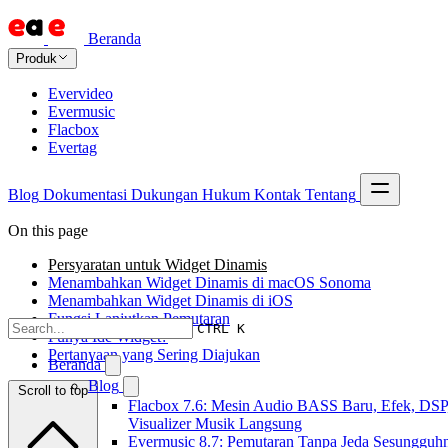
Beranda
Produk
Evervideo
Evermusic
Flacbox
Evertag
Blog
Dokumentasi
Dukungan
Hukum
Kontak
Tentang
On this page
Persyaratan untuk Widget Dinamis
Menambahkan Widget Dinamis di macOS Sonoma
Menambahkan Widget Dinamis di iOS
Fungsi Lanjutkan Pemutaran
CTRL K
Punya Ide Widget?
Pertanyaan yang Sering Diajukan
Beranda
Blog
Scroll to top
Flacbox 7.6: Mesin Audio BASS Baru, Efek, DSP
Visualizer Musik Langsung
Evermusic 8.7: Pemutaran Tanpa Jeda Sesungguh