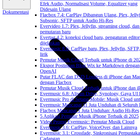
Efek Audio, Normalisasi Volume, Equalizer yang
Didesain Ulang
Dokumentasi
Flacbox 7.4: CarPlay Dibangun Ulang, Plex, Jellyf
Subsonic, SFTP untuk Audio Hi-Res
Evervideo 1.7: Plex, Jellyfin, streaming cloud, dan
pemutaran baru
Evertag 4.2: koneksi cloud baru, pengaturan editor
dijelaskan
Evermusic 8.6: CarPlay baru, Plex, Jellyfin, SFTP
lirik
Pemutar Musik Cloud Terbaik untuk iPhone di 20
Ekspor Postingan Blog Wix ke Markdown dengan
OpenAI
Putar FLAC dan DSD Lossless di iPhone dan Ma
dengan Flacbox
Pemutar Musik Cloud Terbaik untuk iPhone dan i
Evermusic 6.8: Aliyun Drive, Synology, Gaya UI
Evermusic Pro di Setapp Mobile: Musik Cloud un
Evermusic Mencapai 11 Juta Unduhan di Seluruh
Flacbox Mencapai 1 Juta Unduhan: Audio Hi-Res
5 Aplikasi Pemutar Musik iPhone Terbaik di 2025
Video Promo Evermusic: Pemutar Musik Cloud
Evermusic 3.6: CarPlay, VoiceOver, dan Lainnya
Evermusic 3.1: Crossfade, Sinkronisasi Perpustak
Cadangan