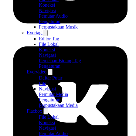
Koneksi
Navigasi
Pemutar Audio
Pengaturan
Perpustakaan Musik
Evertag
Editor Tag
File Lokal
Koneksi
Navigasi
Pemetaan Bidang Tag
Pengaturan
Evervideo
Daftar Putar
File
Navigasi
Pemutar Media
Pengaturan
Perpustakaan Media
Flacbox
File Lokal
Koneksi
Navigasi
Pemutar Audio