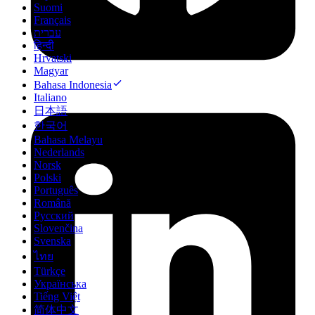
Suomi
Français
עברית
हिन्दी
Hrvatski
Magyar
Bahasa Indonesia
Italiano
日本語
한국어
Bahasa Melayu
Nederlands
Norsk
Polski
Português
Română
Русский
Slovenčina
Svenska
ไทย
Türkçe
Українська
Tiếng Việt
简体中文