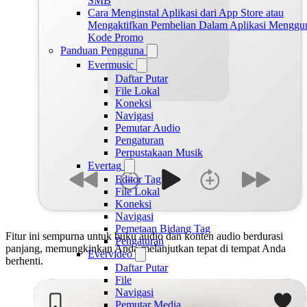
SMB
Cara Menginstal Aplikasi dari App Store atau
Mengaktifkan Pembelian Dalam Aplikasi Menggu
Kode Promo
Panduan Pengguna
Evermusic
Daftar Putar
File Lokal
Koneksi
Navigasi
Pemutar Audio
Pengaturan
Perpustakaan Musik
Evertag
Editor Tag
File Lokal
Koneksi
Navigasi
Pemetaan Bidang Tag
Fitur ini sempurna untuk buku audio dan konten audio berdurasi
Pengaturan
panjang, memungkinkan Anda melanjutkan tepat di tempat Anda
Evervideo
berhenti.
Daftar Putar
File
Navigasi
Pemutar Media