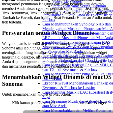
Punya Ide Widget?
mengontrol pemutaran langsung dari layar beranda atau desktop,
Pertanyaan yang Sering Diajukan
memberi Anda akses cepat ke perintah seperti Putar, Jeda, Berhenti,
Panduan Langkah demi Langkah: Mengimp
Trek Berikutnya, Trek Sebelumnya, Lewati Maju, Lewati Mundur,
Perpustakaan iCloud Anda ke Evermusic da
Tambah ke Favorit, dan bahkan Buat Penanda Halaman Audio untuk
Flacbox
trek tertentu.
Cara Menghubungkan Synology NAS dan
Mendengarkan Musik di iPhone atau Mac 
Persyaratan untuk Widget Dinamis
Cara Melihat Lirik Tertanam, Komentar, dan
LRC untuk Musik di iPhone atau Mac Anda
Cara Menghubungkan Penyimpanan NAS
Widget dinamis tersedia di iOS 17.0 atau lebih tinggi dan macOS 14
Menggunakan WebDAV dan Mendengarkan
Sonoma atau lebih tinggi. Dengan macOS 14 Sonoma, Apple
di iPhone atau Mac Anda
meningkatkan fungsionalitas widget untuk memungkinkan widget
Putar Musik Offline di Evermusic & Flacbo
langsung di desktop, menyediakan interaktivitas real-time sehingga
Unduh & Sinkronkan dari Cloud ke File Lo
Anda dapat mengontrol pemutaran musik, membuat penanda halaman
Cara Mengekspor Koleksi Lagu ke M3U, C
dan memeriksa pengingat tanpa membuka aplikasi.
dan TXT di Evermusic & Flacbox
Cara Mengimpor Daftar Putar M3U ke Eve
Menambahkan Widget Dinamis di macOS
dan Flacbox
Sonoma
Ekspor Riwayat Mendengarkan Lengkap da
Evermusic & Flacbox ke Last.fm
Cara Memutar Musik FLAC (Lossless) di i
Untuk menambahkan widget di Mac Anda:
Saya
Cara Streaming Musik dari iCloud Drive di
Klik kanan pada desktop dan pilih item menu
Edit Widget
.
atau Mac Anda
Cara Menambahkan dan Melihat Komentar 