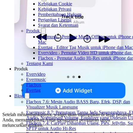
Kebijakan Cookie
Kebijakan Privasi
Pemberitahuan Hukum
Perjanjian Lisensi
Syarat dan Ketentuan
Produk
Evermusic - Pemutar Musik Offline untuk iPhone 
Mac
Evertag - Editor Tag Musik untuk iPhone dan Mac
Evervideo - Pemutar Video HD untuk iPhone dan
Flacbox - Pemutar Audio Hi-Res untuk iPhone d
Tentang Kami
Produk
Evervideo
Evermusic
Flacbox
Evertag
Blog
Flacbox 7.6: Mesin Audio BASS Baru, Efek, DSP, dan
Visualizer Musik Langsung
Evermusic 8.7: Pemutaran Tanpa Jeda Sesungguhnya, E
Setelah menambahkannya, widget akan ditampilkan di layar beranda
Audio, Normalisasi Volume, Equalizer yang Didesain U
Anda, memungkinkan Anda mengontrol pemutaran tanpa
Flacbox 7.4: CarPlay Dibangun Ulang, Plex, Jellyfin, Su
meluncurkan aplikasi.
SFTP untuk Audio Hi-Res