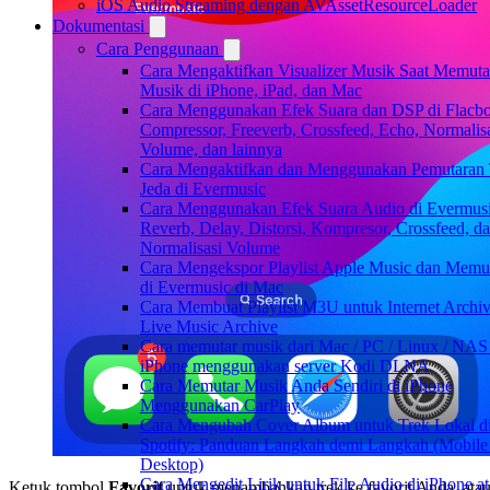
iOS Audio Streaming dengan AVAssetResourceLoader
Dokumentasi
Cara Penggunaan
Cara Mengaktifkan Visualizer Musik Saat Memuta
Musik di iPhone, iPad, dan Mac
Cara Menggunakan Efek Suara dan DSP di Flacbo
Compressor, Freeverb, Crossfeed, Echo, Normalis
Volume, dan lainnya
Cara Mengaktifkan dan Menggunakan Pemutaran
Jeda di Evermusic
Cara Menggunakan Efek Suara Audio di Evermusi
Reverb, Delay, Distorsi, Kompresor, Crossfeed, d
Normalisasi Volume
Cara Mengekspor Playlist Apple Music dan Memu
di Evermusic di Mac
Cara Membuat Playlist M3U untuk Internet Archiv
Live Music Archive
Cara memutar musik dari Mac / PC / Linux / NAS
iPhone menggunakan server Kodi DLNA
Cara Memutar Musik Anda Sendiri di iPhone
Menggunakan CarPlay
Cara Mengubah Cover Album untuk Trek Lokal d
Spotify: Panduan Langkah demi Langkah (Mobile
Desktop)
Cara Mengedit Lirik untuk File Audio di iPhone a
Ketuk tombol
Favorit
untuk menambahkan trek ke favorit Anda, ata