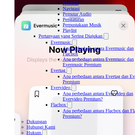
Koneksi
Navigasi
Pemutar Audio
Pengaturan
Perpustakaan Musik
Playlist
Pertanyaan yang Sering Diajukan
Evermusic
Apa perbedaan antara Evermusic dan
Flacbox
Apa perbedaan antara Evermusic dan
Evermusic Premium
Evertag
Apa perbedaan antara Evertag dan Ev
Premium
Evervideo
Apa perbedaan antara Evervideo dan
Evervideo Premium?
Flacbox
Apa perbedaan antara Flacbox dan F
Premium?
Dukungan
Hubungi Kami
Hukum