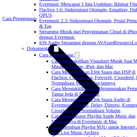
Evermusic Mencapai 3 Juta Unduhan: Ikhtisar Fitu
Flacbox 1.6: Sinkronisasi Otomatis, Equalizer, D
OPUS
Cara Penggunaan
Evermusic 2.3: Sinkronisasi Otomatis, Posisi Pem
& Tag
Streaming Musik dari Penyimpanan Cloud di iPho
dengan Evermusic
iOS Audio Streaming dengan AVAssetResourceLo
Dokumentasi
Cara Penggunaan
Cara Mengaktifkan Visualizer Musik Saat 
Musik di iPhone, iPad, dan Mac
Cara Menggunakan Efek Suara dan DSP di
Flacbox: Compressor, Freeverb, Crossfeed,
Normalisasi Volume, dan lainnya
Cara Mengaktifkan dan Menggunakan Pemu
Tanpa Jeda di Evermusic
Cara Menggunakan Efek Suara Audio di
Evermusic: Reverb, Delay, Distorsi, Kompre
Crossfeed, dan Normalisasi Volume
Cara Mengekspor Playlist Apple Music dan
Memutarnya di Evermusic di Mac
Cara Membuat Playlist M3U untuk Internet
atau Live Music Archive