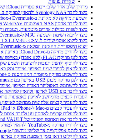
שאלות נפוצות
מדריך שלב אחר שלב: ייבוא ספריית iCloud שלך ל-Evermusic ו-Flacbox
כיצד לחבר Synology NAS ולהאזין למוזיקה ב-iPhone או Mac
השמעת מוזיקה לא מקוונת ב-Evermusic ו-Flacbox: הורדה וסנכרון מהענן לקבצים מקומיים
כיצד לחבר אחסון NAS באמצעות WebDAV ולהאזין למוזיקה ב-iPhone או Mac
כיצד לצפות במילות שירים מוטמעות, תגובות וקבצי LRC למוזיקה באייפון 
כיצד לייבא רשימת השמעה M3U ל-Evermusic ו-Flacbox
כיצד לייצא אוסף שירים ל-M3U, CSV ו-TXT ב-Evermusic ו-Flacbox
ייצוא היסטוריית ההאזנה המלאה מ-Evermusic ו-Flacbox ל-Last.fm
כיצד להזרים מוזיקה מ-iCloud Drive באייפון או במק שלי
כיצד לנגן מוזיקת FLAC (ללא אובדן) באייפון שלי
כיצד להוסיף ולהציג תגובות לרצועות השמע שלך ב-iPhone, iPad ו-Mac עם Evermusic ו-x
כיצד להאזין לספרי שמע באייפון, אייפד ומק באמצעות ic
כיצד להשמיע מוזיקה מקומית המאוחסנת ב-iPhone או Mac שלך
כיצד לנגן מוזיקה מכונן USB באייפון עם Evermusic ו-iXpand של SanDisk
כיצד להשתמש באקולייזר האודיו באייפון, אייפד או מק עם music
כיצד לחבר כונן USB לאייפון ולהאזין למוזיקה או לנהל קבצים הנמצאים עליו
העברת קבצים מהמחשב לאייפון באמצעות פרוטוקו
כיצד להעביר קבצים אלחוטית ממחשב לאייפון באמצעות 
כיצד להעביר קבצים מ-Mac ל-iPhone או iPad באמצעות Finder
כיצד להעלות קבצים לאחסון ענן ולחבר אותם ל-Evermusic, Flacbox או vertag
כיצד לחבר את האחסון הפנימי של Bluesound VAULT מ-Evermusic, Flacbox, Evertag
כיצד להוריד מוזיקה מ-YouTube ולהאזין למוזיקה במצב לא מקוון ב-iPhone
כיצד לנתק אפליקציית צד שלישי מחשבון Google שלך
כיצד להקליט וידאו בזמן השמעת מוזיקה באייפון