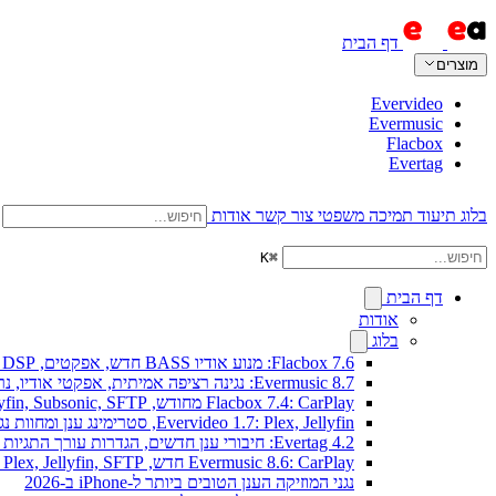
דף הבית
מוצרים
Evervideo
Evermusic
Flacbox
Evertag
בלוג
תיעוד
תמיכה
משפטי
צור קשר
אודות
K
⌘
דף הבית
אודות
בלוג
Flacbox 7.6: מנוע אודיו BASS חדש, אפקטים, DSP וויזואלייזר מוזיקה חי
Evermusic 8.7: נגינה רציפה אמיתית, אפקטי אודיו, נרמול עוצמה, אקולייזר בעיצוב מחודש
Flacbox 7.4: CarPlay מחודש, Plex, Jellyfin, Subsonic, SFTP לאודיו Hi-Res
Evervideo 1.7: Plex, Jellyfin, סטרימינג ענן ומחוות נגינה חדשים
Evertag 4.2: חיבורי ענן חדשים, הגדרות עורך התגיות מוסברות
Evermusic 8.6: CarPlay חדש, Plex, Jellyfin, SFTP וווידג'ט מילים
נגני המוזיקה הענן הטובים ביותר ל-iPhone ב-2026