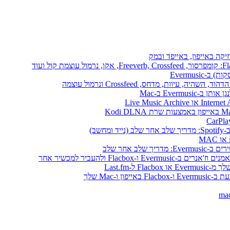
יקה באייפון, באייפד ובמק
Evermusi
שב)
לב אחר שלב
ו-Mac שלך