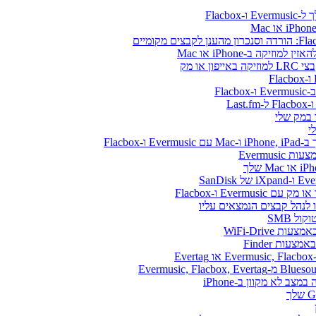
או מק
Flacbo
Evermus
Ever ו-Flacbox
ל SMB
WiFi-Drive
E