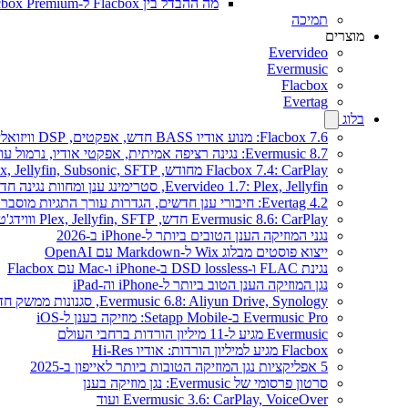
מה ההבדל בין Flacbox ל-Flacbox Premium?
תמיכה
מוצרים
Evervideo
Evermusic
Flacbox
Evertag
בלוג
Flacbox 7.6: מנוע אודיו BASS חדש, אפקטים, DSP וויזואלייזר מוזיקה חי
Evermusic 8.7: נגינה רציפה אמיתית, אפקטי אודיו, נרמול עוצמה, אקולייזר בעיצוב מחודש
Flacbox 7.4: CarPlay מחודש, Plex, Jellyfin, Subsonic, SFTP לאודיו Hi-Res
Evervideo 1.7: Plex, Jellyfin, סטרימינג ענן ומחוות נגינה חדשים
Evertag 4.2: חיבורי ענן חדשים, הגדרות עורך התגיות מוסברות
Evermusic 8.6: CarPlay חדש, Plex, Jellyfin, SFTP וווידג'ט מילים
נגני המוזיקה הענן הטובים ביותר ל-iPhone ב-2026
ייצוא פוסטים מבלוג Wix ל-Markdown עם OpenAI
נגינת FLAC ו-DSD lossless ב-iPhone ו-Mac עם Flacbox
נגן המוזיקה הענן הטוב ביותר ל-iPhone וה-iPad
Evermusic 6.8: Aliyun Drive, Synology, סגנונות ממשק חדשים
Evermusic Pro ב-Setapp Mobile: מוזיקה בענן ל-iOS
Evermusic מגיע ל-11 מיליון הורדות ברחבי העולם
Flacbox מגיע למיליון הורדות: אודיו Hi-Res
5 אפליקציות נגן המוזיקה הטובות ביותר לאייפון ב-2025
סרטון פרסומי של Evermusic: נגן מוזיקה בענן
Evermusic 3.6: CarPlay, VoiceOver ועוד