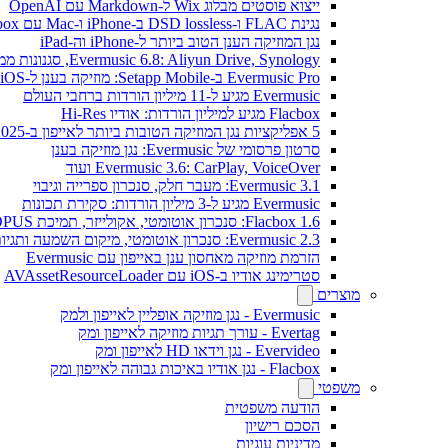
ייצוא פוסטים מבלוג Wix ל-Markdown עם OpenAI
נגינת FLAC ו-DSD lossless ב-iPhone ו-Mac עם Flacbox
נגן המוזיקה הענן הטוב ביותר ל-iPhone וה-iPad
Evermusic 6.8: Aliyun Drive, Synology, סגנונות ממשק חדשים
Evermusic Pro ב-Setapp Mobile: מוזיקה בענן ל-iOS
Evermusic מגיע ל-11 מיליון הורדות ברחבי העולם
Flacbox מגיע למיליון הורדות: אודיו Hi-Res
5 אפליקציות נגן המוזיקה הטובות ביותר לאייפון ב-2025
סרטון פרסומי של Evermusic: נגן מוזיקה בענן
Evermusic 3.6: CarPlay, VoiceOver ועוד
Evermusic 3.1: מעבר חלק, סנכרון ספרייה וגיבוי
Evermusic מגיע ל-3 מיליון הורדות: סקירת תכונות
Flacbox 1.6: סנכרון אוטומטי, אקולייזר, תמיכת OPUS
Evermusic 2.3: סנכרון אוטומטי, מיקום השמעה ותגיות
הזרמת מוזיקה מאחסון ענן באייפון עם Evermusic
סטרימינג אודיו ב-iOS עם AVAssetResourceLoader
מוצרים
Evermusic - נגן מוזיקה אופליין לאייפון ולמק
Evertag - עורך תגיות מוזיקה לאייפון ומק
Evervideo - נגן וידאו HD לאייפון ומק
Flacbox - נגן אודיו באיכות גבוהה לאייפון ומק
משפטי
הודעה משפטית
הסכם רישיון
מדיניות עוגיות