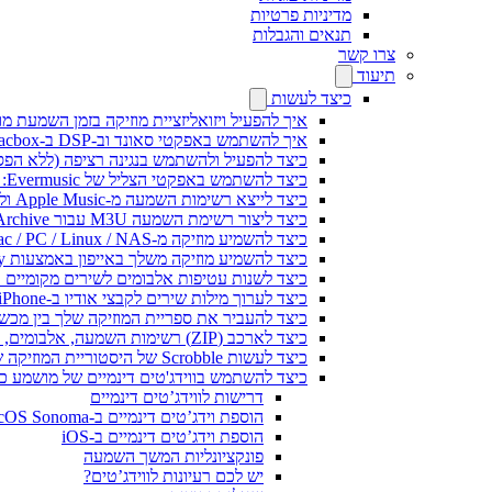
מדיניות פרטיות
תנאים והגבלות
צרו קשר
תיעוד
כיצד לעשות
איך להפעיל ויזואליזציית מוזיקה בזמן השמעת מוז
איך להשתמש באפקטי סאונד וב-DSP ב-Flacbox: קומפרסור, Freeverb, Crossfeed, אקו, נרמול עוצמת קול ועוד
כיצד להפעיל ולהשתמש בנגינה רציפה (ללא הפסקות) ב-c
כיצד להשתמש באפקטי הצליל של Evermusic: הדהוד, השהיה, עיוות, מדחס, Crossfeed ונרמול עוצמה
כיצד לייצא רשימות השמעה מ-Apple Music ולנגן אותן ב-Evermusic ב-Mac
כיצד ליצור רשימת השמעה M3U עבור Internet Archive או Live Music Archive
כיצד להשמיע מוזיקה מ-Mac / PC / Linux / NAS באייפון באמצעות שרת Kodi DLNA
כיצד להשמיע מוזיקה משלך באייפון באמצעות CarPlay
כיצד לשנות עטיפות אלבומים לשירים מקומיים ב-Spotify: מדריך שלב אחר שלב (נייד ומח
כיצד לערוך מילות שירים לקבצי אודיו ב-iPhone או MAC
כיצד להעביר את ספריית המוזיקה שלך בין מכשירים ב-Evermusic: מדריך ש
כיצד לארכב (ZIP) רשימות השמעה, אלבומים, אמנים וז'אנרים ב-Evermusic ו-Flacbox ולהעביר למכשיר אחר
כיצד לעשות Scrobble של היסטוריית המוזיקה שלך מ-Evermusic או Flacbox ל-Last.fm
כיצד להשתמש בווידג'טים דינמיים של מושמע כעת ב-Evermusic ו-Flacbox באייפון 
דרישות לווידג’טים דינמיים
הוספת וידג’טים דינמיים ב-macOS Sonoma
הוספת וידג’טים דינמיים ב-iOS
פונקציונליות המשך השמעה
יש לכם רעיונות לווידג’טים?