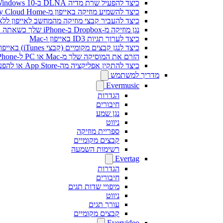
כיצד להפעיל שרת מדיה DLNA ב-Windows 10 ולהשמיע את המוזיקה שלך ב-iPhone
כיצד להשמיע מוזיקה באייפון מ-WD My Cloud Home
כיצד להעביר קבצי מוזיקה מהמחשב לאייפון ללא iTunes באמצעות Fi-Drive
נגן מוזיקה מ-Dropbox ב-iPhone שלך כשאתה במצב לא מקוון
כיצד לערוך תגיות ID3 באייפון ו-Mac
כיצד לנגן קבצים מקומיים (קבצי iTunes) באייפון שלי
הזרם את המוסיקה שלך מ-Mac או PC ל-iPhone באמצעות SMB
כיצד להתקין אפליקציה מה-App Store או להפעיל רכישה בתוך האפליקציה באמצעות קוד פרומו
מדריך למשתמש
Evermusic
הגדרות
חיבורים
נגן שמע
ניווט
ספריית מוזיקה
קבצים מקומיים
רשימות השמעה
Evertag
הגדרות
חיבורים
מיפויי שדות תגים
ניווט
עורך תגים
קבצים מקומיים
Evervideo