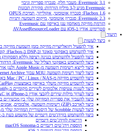
Evermusic 3.1: מעבר חלק, סנכרון ספרייה וגיבוי
Evermusic מגיע ל-3 מיליון הורדות: סקירת תכונות
Flacbox 1.6: סנכרון אוטומטי, אקולייזר, תמיכת OPUS
Evermusic 2.3: סנכרון אוטומטי, מיקום השמעה ותגיות
הזרמת מוזיקה מאחסון ענן באייפון עם Evermusic
סטרימינג אודיו ב-iOS עם AVAssetResourceLoader
תיעוד
כיצד לעשות
איך להפעיל ויזואליזציית מוזיקה בזמן השמעת מוזיקה בא
איך להשתמש באפקטי סאונד וב-DSP ב-Flacbox: קומפרסור, Freeverb, Crossfeed, אקו, נרמול עוצמת קול ועוד
כיצד להפעיל ולהשתמש בנגינה רציפה (ללא הפסקות) ב-vermusic
כיצד להשתמש באפקטי הצליל של Evermusic: הדהוד, השהיה, עיוות, מדחס, Crossfeed ונרמול עוצמה
כיצד לייצא רשימות השמעה מ-Apple Music ולנגן אותן ב-Evermusic ב-Mac
כיצד ליצור רשימת השמעה M3U עבור Internet Archive או Live Music Archive
כיצד להשמיע מוזיקה מ-Mac / PC / Linux / NAS באייפון באמצעות שרת Kodi DLNA
כיצד להשמיע מוזיקה משלך באייפון באמצעות CarPlay
כיצד לשנות עטיפות אלבומים לשירים מקומיים ב-Spotify: מדריך שלב אחר שלב (נייד ומחשב)
כיצד לערוך מילות שירים לקבצי אודיו ב-iPhone או MAC
כיצד להעביר את ספריית המוזיקה שלך בין מכשירים ב-Evermusic: מדריך שלב אחר של
כיצד לארכב (ZIP) רשימות השמעה, אלבומים, אמנים וז'אנרים ב-Evermusic ו-Flacbox ולהעביר למכשיר אחר
כיצד לעשות Scrobble של היסטוריית המוזיקה שלך מ-Evermusic או Flacbox ל-Last.fm
כיצד להשתמש בווידג'טים דינמיים של מושמע כעת ב-Evermusic ו-Flacbox באייפון ו-Mac שלך
דרישות לווידג’טים דינמיים
הוספת וידג’טים דינמיים ב-macOS Sonoma
הוספת וידג’טים דינמיים ב-iOS