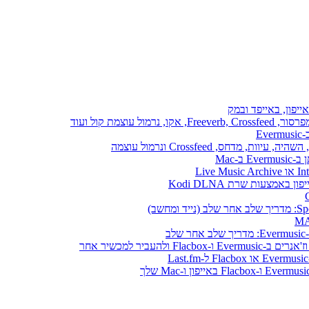
ייפון, באייפד ובמק
E
ב