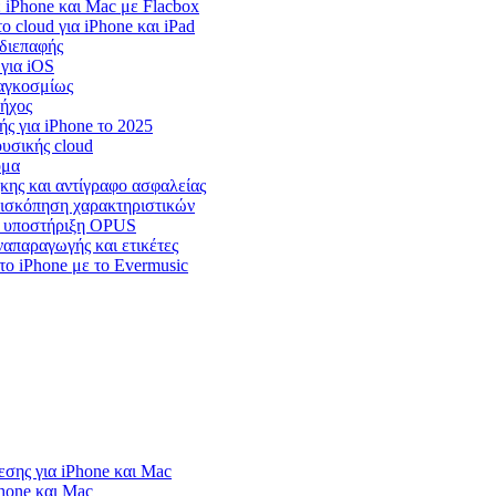
iPhone και Mac με Flacbox
cloud για iPhone και iPad
 διεπαφής
 για iOS
παγκοσμίως
 ήχος
ς για iPhone το 2025
υσικής cloud
όμα
ήκης και αντίγραφο ασφαλείας
επισκόπηση χαρακτηριστικών
r, υποστήριξη OPUS
ναπαραγωγής και ετικέτες
ο iPhone με το Evermusic
σης για iPhone και Mac
Phone και Mac