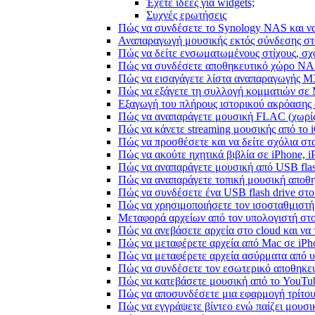
Έχετε ιδέες για widgets;
Συχνές ερωτήσεις
Πώς να συνδέσετε το Synology NAS και να
Αναπαραγωγή μουσικής εκτός σύνδεσης στο
Πώς να δείτε ενσωματωμένους στίχους, σχ
Πώς να συνδέσετε αποθηκευτικό χώρο NA
Πώς να εισαγάγετε λίστα αναπαραγωγής M3
Πώς να εξάγετε τη συλλογή κομματιών σε
Εξαγωγή του πλήρους ιστορικού ακρόασης α
Πώς να αναπαράγετε μουσική FLAC (χωρίς
Πώς να κάνετε streaming μουσικής από το 
Πώς να προσθέσετε και να δείτε σχόλια στα
Πώς να ακούτε ηχητικά βιβλία σε iPhone, 
Πώς να αναπαράγετε μουσική από USB flash
Πώς να αναπαράγετε τοπική μουσική αποθ
Πώς να συνδέσετε ένα USB flash drive στο 
Πώς να χρησιμοποιήσετε τον ισοσταθμιστή 
Μεταφορά αρχείων από τον υπολογιστή στ
Πώς να ανεβάσετε αρχεία στο cloud και να 
Πώς να μεταφέρετε αρχεία από Mac σε iPho
Πώς να μεταφέρετε αρχεία ασύρματα από υ
Πώς να συνδέσετε τον εσωτερικό αποθηκευ
Πώς να κατεβάσετε μουσική από το YouTub
Πώς να αποσυνδέσετε μια εφαρμογή τρίτου
Πώς να εγγράψετε βίντεο ενώ παίζει μουσι