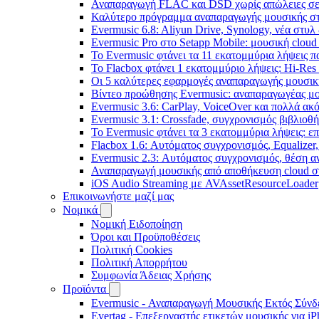
Αναπαραγωγή FLAC και DSD χωρίς απώλειες σε 
Καλύτερο πρόγραμμα αναπαραγωγής μουσικής στο 
Evermusic 6.8: Aliyun Drive, Synology, νέα στυλ
Evermusic Pro στο Setapp Mobile: μουσική cloud
Το Evermusic φτάνει τα 11 εκατομμύρια λήψεις 
Το Flacbox φτάνει 1 εκατομμύριο λήψεις: Hi-Res
Οι 5 καλύτερες εφαρμογές αναπαραγωγής μουσική
Βίντεο προώθησης Evermusic: αναπαραγωγέας μο
Evermusic 3.6: CarPlay, VoiceOver και πολλά ακ
Evermusic 3.1: Crossfade, συγχρονισμός βιβλιοθ
Το Evermusic φτάνει τα 3 εκατομμύρια λήψεις: 
Flacbox 1.6: Αυτόματος συγχρονισμός, Equalize
Evermusic 2.3: Αυτόματος συγχρονισμός, θέση α
Αναπαραγωγή μουσικής από αποθήκευση cloud στ
iOS Audio Streaming με AVAssetResourceLoader
Επικοινωνήστε μαζί μας
Νομικά
Νομική Ειδοποίηση
Όροι και Προϋποθέσεις
Πολιτική Cookies
Πολιτική Απορρήτου
Συμφωνία Άδειας Χρήσης
Προϊόντα
Evermusic - Αναπαραγωγή Μουσικής Εκτός Σύνδε
Evertag - Επεξεργαστής ετικετών μουσικής για i