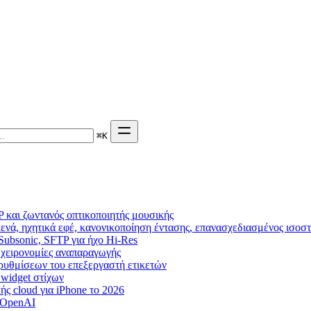
⌘
K
 και ζωντανός οπτικοποιητής μουσικής
ενά, ηχητικά εφέ, κανονικοποίηση έντασης, επανασχεδιασμένος ισοσ
 Subsonic, SFTP για ήχο Hi-Res
g, χειρονομίες αναπαραγωγής
η ρυθμίσεων του επεξεργαστή ετικετών
, widget στίχων
ς cloud για iPhone το 2026
 OpenAI