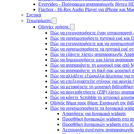
Evervideo - Πρόγραμμα αναπαραγωγής βίντεο HD
Flacbox - Hi-Res Audio Player για iPhone και Ma
Σχετικά
Τεκμηρίωση
Οδηγίες χρήσης
Πώς να ενεργοποιήσετε έναν οπτικοποιητή 
Πώς να χρησιμοποιήσετε ηχητικά εφέ και D
Πώς να ενεργοποιήσετε και να χρησιμοποι
Πώς να χρησιμοποιήσετε τα ηχητικά εφέ στο
Πώς να εξάγετε λίστες αναπαραγωγής Apple
Πώς να δημιουργήσετε μια λίστα αναπαραγω
Πώς να αναπαράγετε τη μουσική σας από M
Πώς να αναπαράγετε τη δική σας μουσική σ
Πώς να αλλάξετε εξώφυλλα άλμπουμ για το
Πώς να επεξεργαστείτε στίχους για αρχεία
Πώς να μεταφέρετε τη μουσική βιβλιοθήκη
Πώς να αρχειοθετήσετε (ZIP) λίστες αναπα
Πώς να κάνετε Scrobble το ιστορικό μουσικ
Οδηγός βήμα προς βήμα: Εισαγωγή της βιβλ
Πώς να χρησιμοποιήσετε τα δυναμικά widge
Απαιτήσεις για δυναμικά widgets
Προσθήκη δυναμικών widgets στο 
Προσθήκη δυναμικών widgets στο i
Λειτουργία συνέχισης αναπαραγωγής