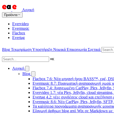
Αρχική
Προϊόντα
Evervideo
Evermusic
Flacbox
Evertag
Blog
Τεκμηρίωση
Υποστήριξη
Νομικά
Επικοινωνία
Σχετικά
⌘
K
Αρχική
Blog
Flacbox 7.6: Νέα μηχανή ήχου BASS™, εφέ, DSP
Evermusic 8.7: Πραγματική αναπαραγωγή χωρίς κ
Flacbox 7.4: Ανανεωμένο CarPlay, Plex, Jellyfin,
Evervideo 1.7: νέα Plex, Jellyfin, cloud streamin
Evertag 4.2: νέες συνδέσεις cloud και επεξήγησ
Evermusic 8.6: Νέο CarPlay, Plex, Jellyfin, SFTP
Τα καλύτερα προγράμματα αναπαραγωγής μουσική
Εξαγωγή άρθρων blog από Wix σε Markdown με