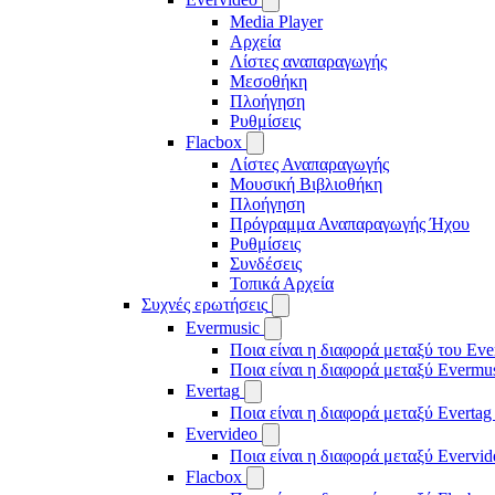
Media Player
Αρχεία
Λίστες αναπαραγωγής
Μεσοθήκη
Πλοήγηση
Ρυθμίσεις
Flacbox
Λίστες Αναπαραγωγής
Μουσική Βιβλιοθήκη
Πλοήγηση
Πρόγραμμα Αναπαραγωγής Ήχου
Ρυθμίσεις
Συνδέσεις
Τοπικά Αρχεία
Συχνές ερωτήσεις
Evermusic
Ποια είναι η διαφορά μεταξύ του Eve
Ποια είναι η διαφορά μεταξύ Evermu
Evertag
Ποια είναι η διαφορά μεταξύ Evertag
Evervideo
Ποια είναι η διαφορά μεταξύ Evervid
Flacbox