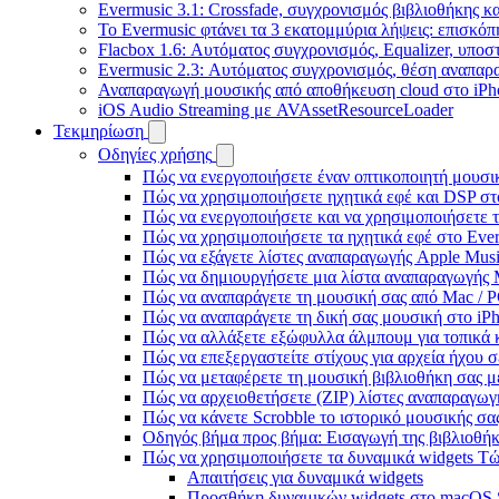
Evermusic 3.1: Crossfade, συγχρονισμός βιβλιοθήκης κ
Το Evermusic φτάνει τα 3 εκατομμύρια λήψεις: επισκό
Flacbox 1.6: Αυτόματος συγχρονισμός, Equalizer, υπο
Evermusic 2.3: Αυτόματος συγχρονισμός, θέση αναπαρα
Αναπαραγωγή μουσικής από αποθήκευση cloud στο iPh
iOS Audio Streaming με AVAssetResourceLoader
Τεκμηρίωση
Οδηγίες χρήσης
Πώς να ενεργοποιήσετε έναν οπτικοποιητή μουσικ
Πώς να χρησιμοποιήσετε ηχητικά εφέ και DSP στο
Πώς να ενεργοποιήσετε και να χρησιμοποιήσετε 
Πώς να χρησιμοποιήσετε τα ηχητικά εφέ στο Everm
Πώς να εξάγετε λίστες αναπαραγωγής Apple Musi
Πώς να δημιουργήσετε μια λίστα αναπαραγωγής M3
Πώς να αναπαράγετε τη μουσική σας από Mac / 
Πώς να αναπαράγετε τη δική σας μουσική στο iP
Πώς να αλλάξετε εξώφυλλα άλμπουμ για τοπικά κ
Πώς να επεξεργαστείτε στίχους για αρχεία ήχου
Πώς να μεταφέρετε τη μουσική βιβλιοθήκη σας 
Πώς να αρχειοθετήσετε (ZIP) λίστες αναπαραγωγή
Πώς να κάνετε Scrobble το ιστορικό μουσικής σας
Οδηγός βήμα προς βήμα: Εισαγωγή της βιβλιοθήκη
Πώς να χρησιμοποιήσετε τα δυναμικά widgets Τώρ
Απαιτήσεις για δυναμικά widgets
Προσθήκη δυναμικών widgets στο macOS