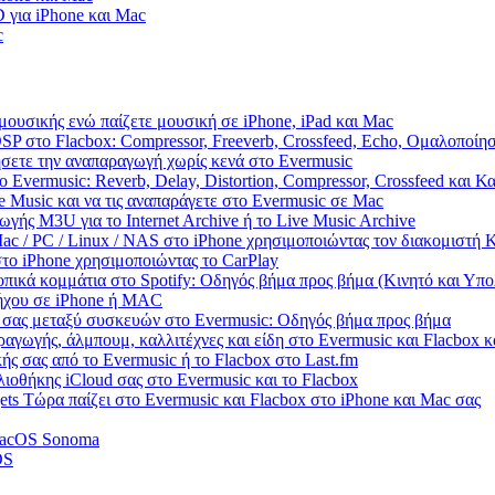
 για iPhone και Mac
c
μουσικής ενώ παίζετε μουσική σε iPhone, iPad και Mac
SP στο Flacbox: Compressor, Freeverb, Crossfeed, Echo, Ομαλοποίη
ήσετε την αναπαραγωγή χωρίς κενά στο Evermusic
 Evermusic: Reverb, Delay, Distortion, Compressor, Crossfeed και 
 Music και να τις αναπαράγετε στο Evermusic σε Mac
γής M3U για το Internet Archive ή το Live Music Archive
ac / PC / Linux / NAS στο iPhone χρησιμοποιώντας τον διακομιστ
το iPhone χρησιμοποιώντας το CarPlay
πικά κομμάτια στο Spotify: Οδηγός βήμα προς βήμα (Κινητό και Υπο
 ήχου σε iPhone ή MAC
 σας μεταξύ συσκευών στο Evermusic: Οδηγός βήμα προς βήμα
ραγωγής, άλμπουμ, καλλιτέχνες και είδη στο Evermusic και Flacbox 
ής σας από το Evermusic ή το Flacbox στο Last.fm
ιοθήκης iCloud σας στο Evermusic και το Flacbox
ts Τώρα παίζει στο Evermusic και Flacbox στο iPhone και Mac σας
macOS Sonoma
OS