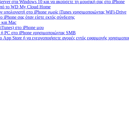
rver στα Windows 10 και να ακούσετε τη μουσική σας στο iPhone
 από το WD My Cloud Home
ν υπολογιστή στο iPhone χωρίς iTunes χρησιμοποιώντας WiFi-Drive
 iPhone σας όταν είστε εκτός σύνδεσης
e και Mac
 iTunes) στο iPhone μου
c ή PC στο iPhone χρησιμοποιώντας SMB
ο App Store ή να ενεργοποιήσετε αγορές εντός εφαρμογής χρησιμοπ