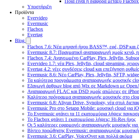
Ποια είναι η διαφορά μεταξύ Flacbox
Υποστήριξη
Προϊόντα
Evervideo
Evermusic
Flacbox
Evertag
Blog
Flacbox 7.6: Νέα μηχανή ήχου BASS™, εφέ, DSP και ζ
Evermusic 8.7: Πραγματική αναπαραγωγή χωρίς κενά, η
Flacbox 7.4: Ανανεωμένο CarPlay, Plex, Jellyfin, Subso
Evervideo 1.7: νέα Plex, Jellyfin, cloud streaming, χει
Evertag 4.2: νέες συνδέσεις cloud και επεξήγηση ρυθμ
Evermusic 8.6: Νέο CarPlay, Plex, Jellyfin, SFTP, widge
Τα καλύτερα προγράμματα αναπαραγωγής μουσικής clou
Εξαγωγή άρθρων blog από Wix σε Markdown με Open
Αναπαραγωγή FLAC και DSD χωρίς απώλειες σε iPhon
Καλύτερο πρόγραμμα αναπαραγωγής μουσικής στο cloud
Evermusic 6.8: Aliyun Drive, Synology, νέα στυλ διεπα
Evermusic Pro στο Setapp Mobile: μουσική cloud για i
Το Evermusic φτάνει τα 11 εκατομμύρια λήψεις παγκοσ
Το Flacbox φτάνει 1 εκατομμύριο λήψεις: Hi-Res ήχος
Οι 5 καλύτερες εφαρμογές αναπαραγωγής μουσικής για 
Βίντεο προώθησης Evermusic: αναπαραγωγέας μουσική
Evermusic 3.6: CarPlay, VoiceOver και πολλά ακόμα