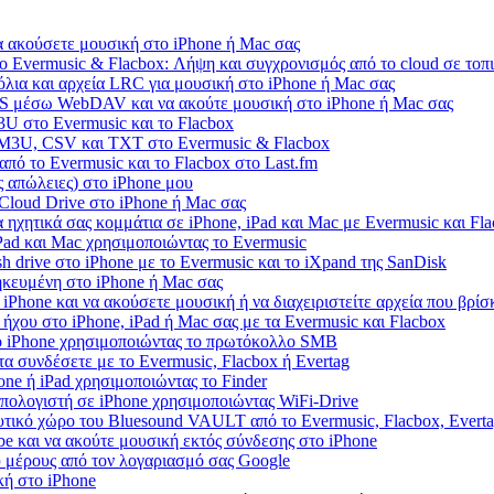
 ακούσετε μουσική στο iPhone ή Mac σας
 Evermusic & Flacbox: Λήψη και συγχρονισμός από το cloud σε τοπι
όλια και αρχεία LRC για μουσική στο iPhone ή Mac σας
S μέσω WebDAV και να ακούτε μουσική στο iPhone ή Mac σας
U στο Evermusic και το Flacbox
 M3U, CSV και TXT στο Evermusic & Flacbox
πό το Evermusic και το Flacbox στο Last.fm
 απώλειες) στο iPhone μου
iCloud Drive στο iPhone ή Mac σας
 ηχητικά σας κομμάτια σε iPhone, iPad και Mac με Evermusic και Fl
iPad και Mac χρησιμοποιώντας το Evermusic
 drive στο iPhone με το Evermusic και το iXpand της SanDisk
ηκευμένη στο iPhone ή Mac σας
iPhone και να ακούσετε μουσική ή να διαχειριστείτε αρχεία που βρίσ
ήχου στο iPhone, iPad ή Mac σας με τα Evermusic και Flacbox
ο iPhone χρησιμοποιώντας το πρωτόκολλο SMB
τα συνδέσετε με το Evermusic, Flacbox ή Evertag
ne ή iPad χρησιμοποιώντας το Finder
πολογιστή σε iPhone χρησιμοποιώντας WiFi-Drive
τικό χώρο του Bluesound VAULT από το Evermusic, Flacbox, Evert
e και να ακούτε μουσική εκτός σύνδεσης στο iPhone
 μέρους από τον λογαριασμό σας Google
κή στο iPhone