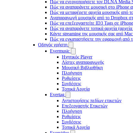
Πώς να ενεργοποιήσετε τον DLNA Media Se
Πώς να αναπαράγετε μουσική στο iPhone
Πώς να μεταφέρετε αρχεία μουσικής από το
Αναπαραγωγή μουσικής από το Dropbox στο
Πώς να επεξεργαστείτε ID3 Tags σε iPhon
Πώς να αναπαράγετε τοπικά αρχεία (αρχεία
Κάντε streaming της μουσικής σας από Ma
Πώς να εγκαταστήσετε την εφαρμογή από τ
Οδηγός χρήστη
Evermusic
Ηχητικός Player
Λίστες αναπαραγωγής
Μουσική Βιβλιοθήκη
Πλοήγηση
Ρυθμίσεις
Συνδέσεις
Τοπικά Αρχεία
Evertag
Αντιστοιχίσεις πεδίων ετικετών
Επεξεργαστής Ετικετών
Πλοήγηση
Ρυθμίσεις
Συνδέσεις
Τοπικά Αρχεία
Evervideo