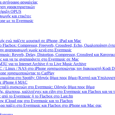
αι αντίγραφο ασφαλείας
πηση χαρακτηριστικών
στήριξη OPUS
γωγής και ετικέτες
one με το Evermusic
ής ενώ παίζετε μουσική σε iPhone, iPad και Mac
 Flacbox: Compressor, Freeverb, Crossfeed, Echo, Ομαλοποίηση έντ
την αναπαραγωγή χωρίς κενά στο Evermusic
usic: Reverb, Delay, Distortion, Compressor, Crossfeed και Κανονι
c και να τις αναπαράγετε στο Evermusic σε Mac
U για το Internet Archive ή το Live Music Archive
PC / Linux / NAS στο iPhone χρησιμοποιώντας τον διακομιστή Kodi
hone χρησιμοποιώντας το CarPlay
ομμάτια στο Spotify: Οδηγός βήμα προς βήμα (Κινητό και Υπολογιστ
 σε iPhone ή MAC
μεταξύ συσκευών στο Evermusic: Οδηγός βήμα προς βήμα
ς, άλμπουμ, καλλιτέχνες και είδη στο Evermusic και Flacbox και να
 από το Evermusic ή το Flacbox στο Last.fm
ς iCloud σας στο Evermusic και το Flacbox
α παίζει στο Evermusic και Flacbox στο iPhone και Mac σας
 Sonoma