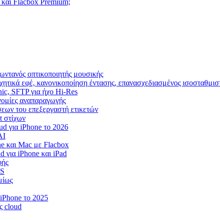
 και Flacbox Premium;
ωντανός οπτικοποιητής μουσικής
χητικά εφέ, κανονικοποίηση έντασης, επανασχεδιασμένος ισοσταθμισ
nic, SFTP για ήχο Hi-Res
ρονομίες αναπαραγωγής
ίσεων του επεξεργαστή ετικετών
t στίχων
d για iPhone το 2026
AI
e και Mac με Flacbox
 για iPhone και iPad
φής
OS
μίως
iPhone το 2025
ς cloud