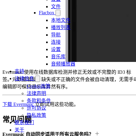
文件
Flacbox
本地文件
播放列表
导航
连接
设置
音乐库
音频播放器
支持
Evermusic 使用在线数据库检测并修正无效或不完整的 ID3 标
法律信息
签。元数据混乱、缺失或不正确的文件会被自动清理，无需手
Cookie政策
编辑即可保持音乐库井然有序。
法律声明
条款和条件
下载 Evermusic
立即试用这些功能。
许可协议
隐私政策
常见问题
联系我们
关于
Evermusic 自动同步适用于所有云服务吗？