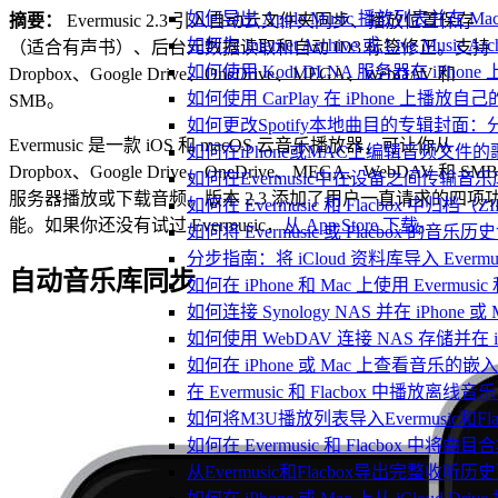
如何导出 Apple Music 播放列表并在 Mac
摘要：
Evermusic 2.3 引入自动云文件夹同步、播放位置保存
如何为 Internet Archive 或 Live Music
（适合有声书）、后台元数据读取和自动 ID3 标签修正。支持
如何使用 Kodi DLNA 服务器在 iPhone 上播
Dropbox、Google Drive、OneDrive、MEGA、WebDAV 和
如何使用 CarPlay 在 iPhone 上播放自
SMB。
如何更改Spotify本地曲目的专辑封面
Evermusic 是一款 iOS 和 macOS 云音乐播放器，可让你从
如何在iPhone或MAC上编辑音频文件的
Dropbox、Google Drive、OneDrive、MEGA、WebDAV 和 SMB
如何在Evermusic中在设备之间传输音
服务器播放或下载音频。版本 2.3 添加了用户一直请求的四项
如何在 Evermusic 和 Flacbox
能。如果你还没有试过 Evermusic，
从 App Store 下载
。
如何将 Evermusic 或 Flacbox 的音乐历史记录
分步指南：将 iCloud 资料库导入 Evermusic
自动音乐库同步
如何在 iPhone 和 Mac 上使用 Evermus
如何连接 Synology NAS 并在 iPhone 
如何使用 WebDAV 连接 NAS 存储并在 iP
如何在 iPhone 或 Mac 上查看音乐的
在 Evermusic 和 Flacbox 中
如何将M3U播放列表导入Evermusic和Flac
如何在 Evermusic 和 Flacbox 中将曲
从Evermusic和Flacbox导出完整收听历史到