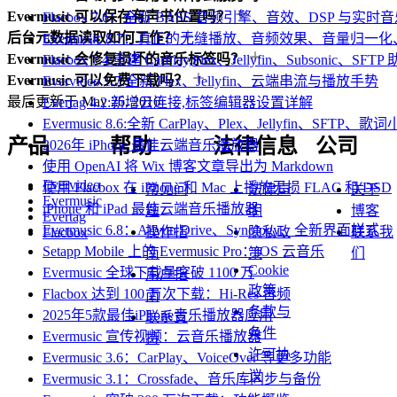
Evermusic 可以保存有声书位置吗？
Flacbox 7.6：全新 BASS 音频引擎、音效、DSP 与实
后台元数据读取如何工作？
Evermusic 8.7：真正的无缝播放、音频效果、音量归
Evermusic 会修复损坏的音乐标签吗？
Flacbox 7.4:重建 CarPlay,Plex、Jellyfin、Subsonic、SFT
Evermusic 可以免费下载吗？
Evervideo 1.7:全新 Plex、Jellyfin、云端串流与播放手势
最后更新于
May 26, 2016
Evertag 4.2:新增云连接,标签编辑器设置详解
Evermusic 8.6:全新 CarPlay、Plex、Jellyfin、SFTP、
产品
帮助
法律信息
公司
2026年 iPhone 最佳云端音乐播放器
使用 OpenAI 将 Wix 博客文章导出为 Markdown
Evervideo
使用 Flacbox 在 iPhone 和 Mac 上播放无损 FLAC 和 DSD
常见问
法律声
关于
Evermusic
iPhone 和 iPad 最佳云端音乐播放器
题
明
博客
Evertag
Evermusic 6.8：Aliyun Drive、Synology、全新界面样式
操作指
隐私政
联系我
Flacbox
Setapp Mobile 上的 Evermusic Pro：iOS 云音乐
南
策
们
Cookie
Evermusic 全球下载量突破 1100 万
用户指
政策
Flacbox 达到 100 万次下载：Hi-Res 音频
南
条款与
2025年5款最佳iPhone音乐播放器应用
联系支
条件
Evermusic 宣传视频：云音乐播放器
持
许可协
Evermusic 3.6：CarPlay、VoiceOver 等更多功能
议
Evermusic 3.1：Crossfade、音乐库同步与备份