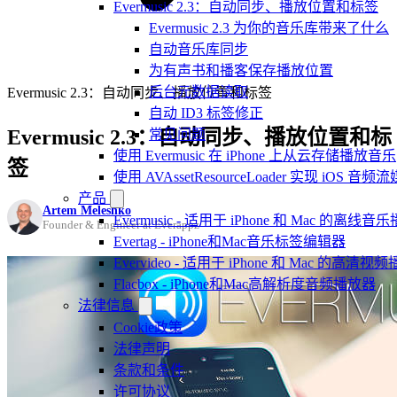
Evermusic 2.3：自动同步、播放位置和标签
Evermusic 2.3 为你的音乐库带来了什么
自动音乐库同步
为有声书和播客保存播放位置
后台元数据读取
Evermusic 2.3：自动同步、播放位置和标签
自动 ID3 标签修正
Evermusic 2.3：自动同步、播放位置和标
常见问题
使用 Evermusic 在 iPhone 上从云存储播放音乐
签
使用 AVAssetResourceLoader 实现 iOS 音
产品
Artem Meleshko
Evermusic - 适用于 iPhone 和 Mac 的离线
Founder & Engineer at Everappz
Evertag - iPhone和Mac音乐标签编辑器
Evervideo - 适用于 iPhone 和 Mac 的高清视
Flacbox - iPhone和Mac高解析度音频播放器
法律信息
Cookie政策
法律声明
条款和条件
许可协议