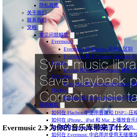
隐私政策
关于我们
联系我们
文档
常见问题解答
Evermusic
Evermusic 与 Flacbox 有什么区别
Evermusic 和 Evermusic Premi
Evertag
Evertag 和 Evertag Premium 有
Evervideo
Evervideo 和 Evervideo Premi
Flacbox
Flacbox 和 Flacbox Premium 
使用教程
如何在 Flacbox 中使用音效和 DSP
如何在 iPhone、iPad 和 Mac 上
Evermusic 2.3 为你的音乐库带来了什么
如何使用 Evermusic 的音频音效
如何在 Evermusic 中启用并使用无缝播