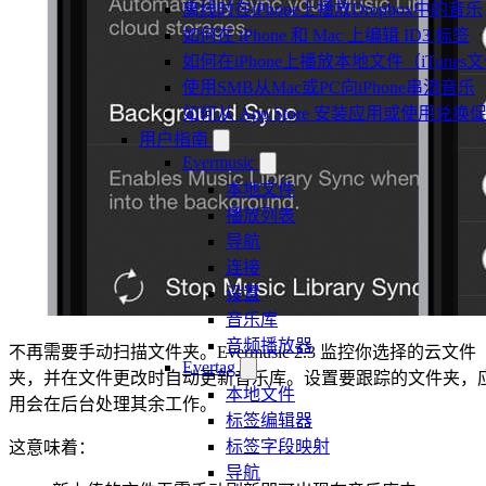
离线时在iPhone上播放Dropbox中的音乐
如何在 iPhone 和 Mac 上编辑 ID3 标签
如何在iPhone上播放本地文件（iTunes
使用SMB从Mac或PC向iPhone串流音乐
如何从 App Store 安装应用或使用
用户指南
Evermusic
本地文件
播放列表
导航
连接
设置
音乐库
音频播放器
不再需要手动扫描文件夹。Evermusic 2.3 监控你选择的云文件
Evertag
夹，并在文件更改时自动更新音乐库。设置要跟踪的文件夹，
本地文件
用会在后台处理其余工作。
标签编辑器
标签字段映射
这意味着：
导航