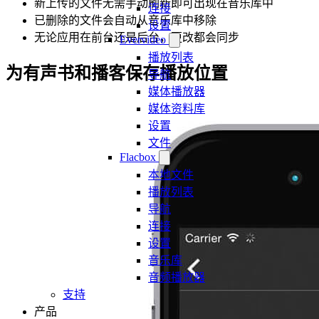
新上传的文件无需手动刷新即可出现在音乐库中
连接
已删除的文件会自动从音乐库中移除
设置
无论应用在前台还是后台，更改都会同步
Evervideo
播放列表
为有声书和播客保存播放位置
导航
媒体播放器
媒体资料库
设置
文件
Flacbox
本地文件
播放列表
导航
连接
设置
音乐库
音频播放器
支持
产品