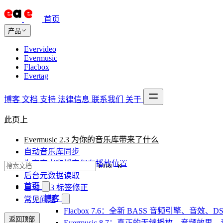
首页
产品
Evervideo
Evermusic
Flacbox
Evertag
博客
文档
支持
法律信息
联系我们
关于
此页上
Evermusic 2.3 为你的音乐库带来了什么
自动音乐库同步
为有声书和播客保存播放位置
CTRL K
后台元数据读取
首页
自动 ID3 标签修正
博客
常见问题
Flacbox 7.6：全新 BASS 音频引擎、音效
返回顶部
Evermusic 8.7：真正的无缝播放、音频