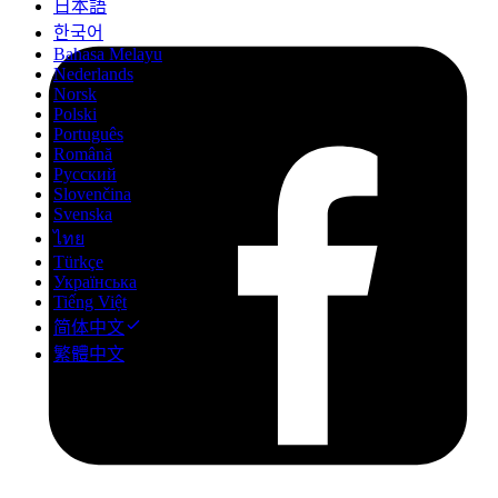
日本語
한국어
Bahasa Melayu
Nederlands
Norsk
Polski
Português
Română
Русский
Slovenčina
Svenska
ไทย
Türkçe
Українська
Tiếng Việt
简体中文
繁體中文