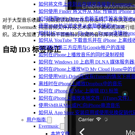
如何将文件上传到云存储并连接到 Evermusic、Flac
如何使用 Finder 将文件从 Mac 传输到 iPhone 或
如何使用WiFi-Drive从电脑无线传输文件到iPho
对于大型音乐收藏，元数据读取现在在后台运行。在你浏览或
使用SMB协议将文件从电脑传输到iPhone
听时，Evermusic 扫描音频文件并按艺术家、专辑和流派进行组
如何从Evermusic、Flacbox、Evertag连接Blu
织。这大大加速了拥有数千首曲目的收藏的音乐库浏览速度。
如何从 YouTube 下载音乐并在 iPhone 上离线
如何断开第三方应用与Google帐户的连接
自动 ID3 标签修正
如何在iPhone上播放音乐的同时录制视频
如何在 Windows 10 上启用 DLNA 媒体服务器
如何在iPhone上播放WD My Cloud Home中
如何使用WiFi-Drive在没有iTunes的情况下
离线时在iPhone上播放Dropbox中的音乐
如何在 iPhone 和 Mac 上编辑 ID3 标签
如何在iPhone上播放本地文件（iTunes文件）
使用SMB从Mac或PC向iPhone串流音乐
如何从 App Store 安装应用或使用兑换促
用户指南
Evermusic
本地文件