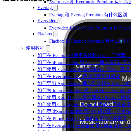
Evermusic 和 Evermusic Premium 有什
Evertag
Evertag 和 Evertag Premium 有什么区别
Evervideo
Evervideo 和 Evervideo Premium 有什
Flacbox
Flacbox 和 Flacbox Premium 有什么区别
使用教程
如何在 Flacbox 中使用音效和 DSP：压缩器
如何在 iPhone、iPad 和 Mac 上播放音乐
如何使用 Evermusic 的音频音效：混响
如何在 Evermusic 中启用并使用无缝播放
如何导出 Apple Music 播放列表并在 Mac 上的 
如何为 Internet Archive 或 Live Music Arch
如何使用 Kodi DLNA 服务器在 iPhone 上播放 Mac
如何使用 CarPlay 在 iPhone 上播放自己的音乐
如何更改Spotify本地曲目的专辑封面：分
如何在iPhone或MAC上编辑音频文件的歌词
如何在Evermusic中在设备之间传输音乐库：