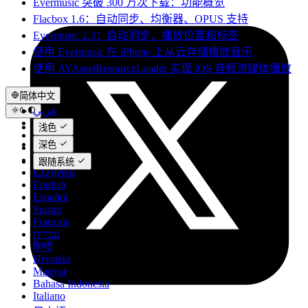
Evermusic 突破 300 万次下载：功能概览
Flacbox 1.6：自动同步、均衡器、OPUS 支持
Evermusic 2.3：自动同步、播放位置和标签
使用 Evermusic 在 iPhone 上从云存储播放音乐
使用 AVAssetResourceLoader 实现 iOS 音频流媒体播放
简体中文
عربي
Català
浅色
Čeština
深色
Dansk
Deutsch
跟随系统
Ελληνικά
English
Español
Suomi
Français
עברית
हिन्दी
Hrvatski
Magyar
Bahasa Indonesia
Italiano