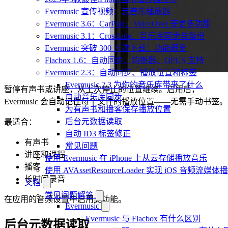
Evermusic 宣传视频：云音乐播放器
Evermusic 3.6：CarPlay、VoiceOver 等更多功能
Evermusic 3.1：Crossfade、音乐库同步与备份
Evermusic 突破 300 万次下载：功能概览
Flacbox 1.6：自动同步、均衡器、OPUS 支持
Evermusic 2.3：自动同步、播放位置和标签
Evermusic 2.3 为你的音乐库带来了什么
暂停有声书或讲座，从上次停止的位置继续。启用后，
自动音乐库同步
Evermusic 会自动记住每个文件的播放位置——无需手动书签。
为有声书和播客保存播放位置
后台元数据读取
最适合：
自动 ID3 标签修正
有声书
常见问题
讲座和课程
使用 Evermusic 在 iPhone 上从云存储播放音乐
播客
使用 AVAssetResourceLoader 实现 iOS 音频流媒体
长时间录音
文档
常见问题解答
在应用的音频设置中启用此功能。
Evermusic
Evermusic 与 Flacbox 有什么区别
后台元数据读取