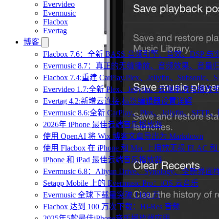
Evervideo
Evermusic
Flacbox
Evertag
博客
Flacbox 7.6：全新 BASS 音频引擎、音效、DSP
Evermusic 8.7：真正的无缝播放、音频效果、
Flacbox 7.4:重建 CarPlay,Plex、Jellyfin、Subsoni
Evervideo 1.7:全新 Plex、Jellyfin、云端串流与播
Evertag 4.2:新增云连接,标签编辑器设置详解
Evermusic 8.6:全新 CarPlay、Plex、Jellyfin、S
2026年 iPhone 最佳云端音乐播放器
使用 OpenAI 将 Wix 博客文章导出为 Markdown
使用 Flacbox 在 iPhone 和 Mac 上播放无损 FLAC 和
iPhone 和 iPad 最佳云端音乐播放器
Evermusic 6.8：Aliyun Drive、Synology、全新界
Setapp Mobile 上的 Evermusic Pro：iOS 云音乐
Evermusic 全球下载量突破 1100 万
Flacbox 达到 100 万次下载：Hi-Res 音频
2025年5款最佳iPhone音乐播放器应用