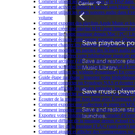
Comment utiliser les effets sonores et le DSP dan
Comment activer et utiliser la lecture sans blanc (
Comment utiliser les effets sonores audio dans Ever
volume
Comment exporter des playlists Apple Music et les
Comment créer une playlist M3U pour Internet Ar
Comment lire votre musique depuis Mac / PC / L
Comment écouter votre propre musique sur iPhon
Comment changer les pochettes d'albums pour les pis
Comment modifier les paroles des fichiers audio
Comment transférer votre bibliothèque musicale ent
Comment archiver (ZIP) des listes de lecture, album
Comment scrobbler votre historique musical d'Eve
Comment utiliser les widgets dynamiques En cours
Guide étape par étape : Importer votre bibliothèq
Comment connecter un Synology NAS et écouter d
Comment afficher les paroles intégrées, les comme
Comment connecter un stockage NAS via WebDAV 
Écouter de la musique hors ligne avec Evermusic et
Comment exporter une collection de pistes en M
Comment importer une liste de lecture M3U dans 
Exportez votre historique d'écoute complet d'Ever
Comment diffuser de la musique depuis iCloud D
Comment lire de la musique FLAC (sans perte) s
Comment ajouter et afficher des commentaires sur 