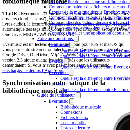
bibliothèque musicale
Comment lire de la musique sur iPhone d
Comment transférer des fichiers musicaux d
Écouter de la musique depuis Dropbox sur 
TL;DR :
Evermusic 2.3 introduit la synchronisation automatique des
Comment modifier les tags ID3 sur iPhone 
dossiers cloud, la sauvegarde de la position de lecture (idéale pour les
Comment lire des fichiers locaux (fichiers 
livres audio), la lecture des métadonnées en arrière-plan et la correctio
Diffusez votre musique depuis Mac ou PC 
automatique des tags ID3. Compatible avec Dropbox, Google Drive,
Comment installer une application depuis l'
OneDrive, MEGA, WebDAV et SMB.
Foire aux questions
Evermusic est un lecteur de musique cloud pour iOS et macOS qui
Evermusic
vous permet de streamer ou télécharger de l’audio depuis Dropbox,
Quelle est la différence entre Evermus
Google Drive, OneDrive, MEGA, WebDAV et les serveurs SMB. La
Quelle est la différence entre Everm
version 2.3 ajoute quatre fonctionnalités que les utilisateurs
Evertag
demandaient. Si vous n’avez pas encore essayé Evermusic,
Quelle est la différence entre Everta
téléchargez-le depuis l’App Store
.
Evervideo
Quelle est la différence entre Evervi
Synchronisation automatique de la
Flacbox
bibliothèque musicale
Quelle est la différence entre Flacbo
Guide de l'utilisateur
Evermusic
Bibliothèque musicale
Connexions
Fichiers locaux
Lecteur audio
Listes de lecture