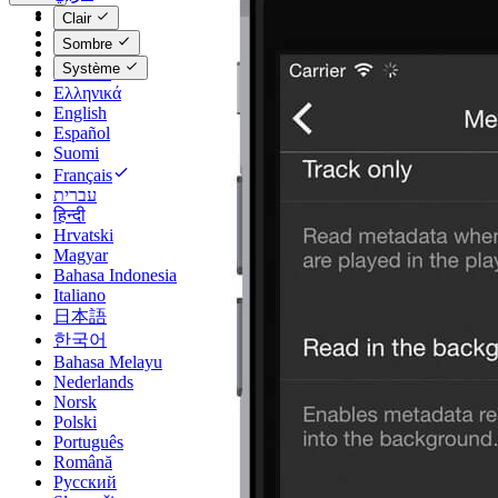
Català
Clair
Čeština
Sombre
Dansk
Système
Deutsch
Ελληνικά
English
Español
Suomi
Français
עברית
हिन्दी
Hrvatski
Magyar
Bahasa Indonesia
Italiano
日本語
한국어
Bahasa Melayu
Nederlands
Norsk
Polski
Português
Română
Русский