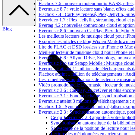
Flacbox 7.6 : nouveau moteur audio BASS, effets, 
Evermusic 8.7 : vraie lecture sans blanc, effets au
Flacbox 7.4 : CarPlay repensé, Plex, Jellyfin, Sub
Evervideo 1.7 : Plex, Jellyfin, streaming cloud et g
Evertag 4.2 : nouvelles connexions cloud et options
Blog
Evermusic 8.6 : nouveau CarPlay, Plex, Jellyfin, 
Les meilleurs lecteurs de musique cloud pour iPh
Exporter les articles de blog Wix en Markdown a
Lire du FLAC et DSD lossless sur iPhone et Mac 
Meilleur lecteur de musique cloud pour iPhone et 
Evermusic 6.8 : Aliyun Drive, Synology, nouveaux 
Evermusic Pro sur Setapp Mobile : Musique cloud
Evermusic atteint 11 millions de téléchargements 
Flacbox atteint 1 million de téléchargements : Aud
Les 5 meilleures applications de lecteur de musiq
Vidéo promotionnelle Evermusic : lecteur de musi
Evermusic 3.6 : CarPlay, VoiceOver et plus encore
Evermusic 3.1 : Fondu enchaîné, synchronisation d
Evermusic atteint 3 millions de téléchargements : a
Flacbox 1.6 : Synchronisation auto, égaliseur, su
Evermusic 2.3 : Synchronisation automatique, posit
Ce qu’Evermusic 2.3 apporte à votre biblio
Synchronisation automatique de la bibliothè
Sauvegarde de la position de lecture pour les
Lecture des métadonnées en arrière-plan