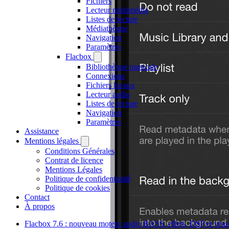
Fichiers
Lecteur multimédia
Listes de lecture
Médiathèque
Navigation
Paramètres
Flacbox
Bibliothèque musicale
Connexions
Fichiers locaux
Lecteur audio
Listes de lecture
Navigation
Paramètres
Assistance
Mentions légales
Conditions Générales
Contrat de licence
Mentions Légales
Politique de confidentialité
Politique de cookies
Contact
À propos
Flacbox 7.6 : nouveau moteur audio BASS, effets, DSP et visual