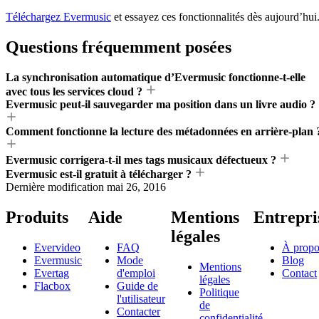
Téléchargez Evermusic
et essayez ces fonctionnalités dès aujourd’hui
Questions fréquemment posées
La synchronisation automatique d’Evermusic fonctionne-t-elle
avec tous les services cloud ?
Evermusic peut-il sauvegarder ma position dans un livre audio ?
Comment fonctionne la lecture des métadonnées en arrière-plan 
Evermusic corrigera-t-il mes tags musicaux défectueux ?
Evermusic est-il gratuit à télécharger ?
Dernière modification
mai 26, 2016
Produits
Aide
Mentions
Entrepri
légales
Evervideo
FAQ
À propo
Evermusic
Mode
Blog
Mentions
Evertag
d'emploi
Contact
légales
Flacbox
Guide de
Politique
l'utilisateur
de
Contacter
confidentialité