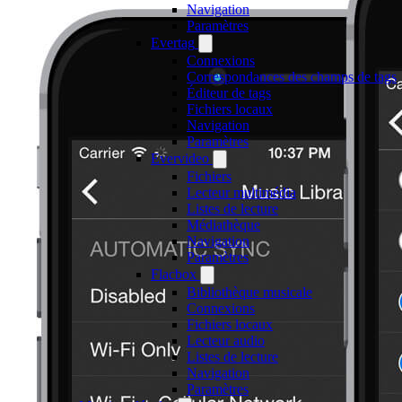
Navigation
Paramètres
Evertag
Connexions
Correspondances des champs de tags
Éditeur de tags
Fichiers locaux
Navigation
Paramètres
Evervideo
Fichiers
Lecteur multimédia
Listes de lecture
Médiathèque
Navigation
Paramètres
Flacbox
Bibliothèque musicale
Connexions
Fichiers locaux
Lecteur audio
Listes de lecture
Navigation
Paramètres