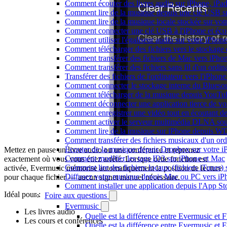
Comment écouter des livres audio sur iPhone, iPa
Comment lire de la musique depuis une clé USB s
Comment lire de la musique locale stockée sur vo
Comment connecter une clé USB à l'iPhone et écoute
Comment utiliser l'égaliseur audio sur votre iPho
Comment télécharger des fichiers vers le stockage
Comment transférer des fichiers de Mac vers iPho
Comment transférer des fichiers sans fil d'un ordi
Transférer des fichiers de l'ordinateur vers l'iPhon
Comment connecter le stockage interne du Blues
Comment télécharger de la musique depuis YouTube
Comment déconnecter une application tierce de v
Comment enregistrer une vidéo tout en écoutant d
Comment activer le serveur multimédia DLNA sou
Comment lire de la musique sur iPhone depuis
Comment transférer des fichiers musicaux d'un or
Écouter de la musique depuis Dropbox sur votre 
Mettez en pause un livre audio ou une conférence et reprenez
Comment modifier les tags ID3 sur iPhone et Mac
exactement où vous vous étiez arrêté. Lorsque cette fonction est
Comment lire des fichiers locaux (fichiers iTunes)
activée, Evermusic mémorise automatiquement la position de lecture
Diffusez votre musique depuis Mac ou PC vers i
pour chaque fichier — aucun signet manuel nécessaire.
Comment installer une application depuis l'App St
Idéal pour :
Foire aux questions
Evermusic
Les livres audio
Quelle est la différence entre Evermusic et 
Les cours et conférences
Quelle est la différence entre Evermusic e