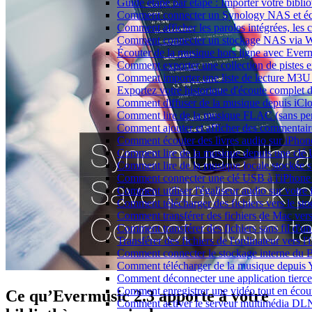
Guide étape par étape : Importer votre bibl
Comment connecter un Synology NAS et éco
Comment afficher les paroles intégrées, les
Comment connecter un stockage NAS via We
Écouter de la musique hors ligne avec Evermu
Comment exporter une collection de piste
Comment importer une liste de lecture M3U
Exportez votre historique d'écoute complet 
Comment diffuser de la musique depuis iC
Comment lire de la musique FLAC (sans per
Comment ajouter et afficher des commentaire
Comment écouter des livres audio sur iPhon
Comment lire de la musique depuis une clé
Comment lire de la musique locale stockée 
Comment connecter une clé USB à l'iPhone et
Comment utiliser l'égaliseur audio sur votr
Comment télécharger des fichiers vers le st
Comment transférer des fichiers de Mac ver
Comment transférer des fichiers sans fil d'
Transférer des fichiers de l'ordinateur vers 
Comment connecter le stockage interne du
Comment télécharger de la musique depuis Y
Comment déconnecter une application tierc
Comment enregistrer une vidéo tout en écou
Ce qu’Evermusic 2.3 apporte à votre
Comment activer le serveur multimédia DLN