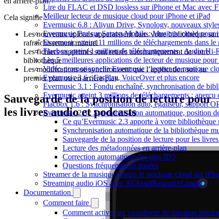
en arrière-plan.
Lire du FLAC et DSD lossless sur iPhone et Mac avec 
Meilleur lecteur de musique cloud pour iPhone et iPad
Cela signifie :
Evermusic 6.8 : Aliyun Drive, Synology, nouveaux styles
Evermusic Pro sur Setapp Mobile : Musique cloud pour 
Les nouveaux uploads apparaissent dans votre bibliothèque san
Evermusic atteint 11 millions de téléchargements dans l
rafraîchissement manuel
Flacbox atteint 1 million de téléchargements : Audio Hi-
Les fichiers supprimés sont retirés automatiquement de votre
Les 5 meilleures applications de lecteur de musique pou
bibliothèque
Vidéo promotionnelle Evermusic : lecteur de musique cl
Les modifications se synchronisent que l’application soit au
Evermusic 3.6 : CarPlay, VoiceOver et plus encore
premier plan ou en arrière-plan
Evermusic 3.1 : Fondu enchaîné, synchronisation de bibl
Evermusic atteint 3 millions de téléchargements : aperçu 
Sauvegarde de la position de lecture pour
Flacbox 1.6 : Synchronisation auto, égaliseur, support 
les livres audio et podcasts
Evermusic 2.3 : Synchronisation automatique, position de 
Ce qu’Evermusic 2.3 apporte à votre bibliothèque
Synchronisation automatique de la bibliothèque mu
Sauvegarde de la position de lecture pour les livre
Lecture des métadonnées en arrière-plan
Correction automatique des tags ID3
Questions fréquemment posées
Streamer de la musique depuis le stockage cloud sur iP
Streaming audio iOS avec AVAssetResourceLoader
Documentation
Comment faire
Comment activer un visualiseur de musique pendant