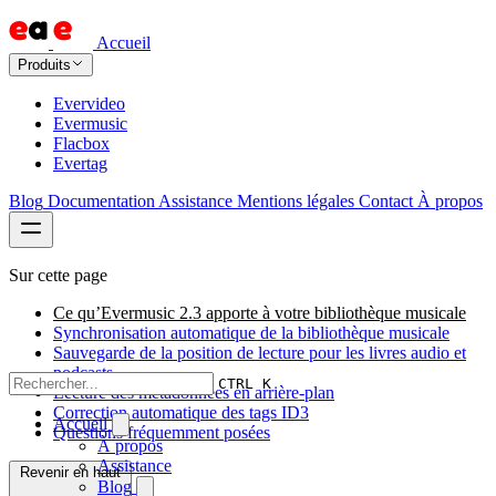
Accueil
Produits
Evervideo
Evermusic
Flacbox
Evertag
Blog
Documentation
Assistance
Mentions légales
Contact
À propos
Sur cette page
Ce qu’Evermusic 2.3 apporte à votre bibliothèque musicale
Synchronisation automatique de la bibliothèque musicale
Sauvegarde de la position de lecture pour les livres audio et
podcasts
CTRL K
Lecture des métadonnées en arrière-plan
Correction automatique des tags ID3
Accueil
Questions fréquemment posées
À propos
Assistance
Revenir en haut
Blog