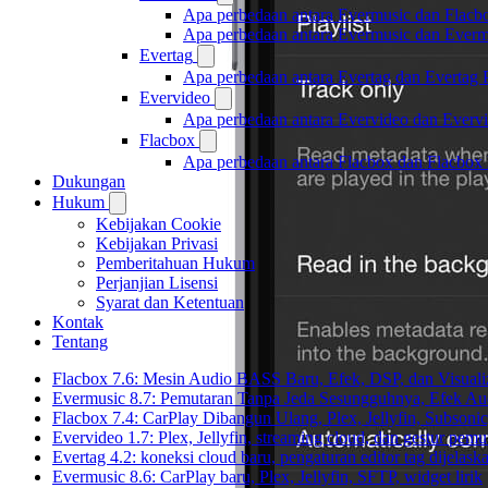
Apa perbedaan antara Evermusic dan Flacb
Apa perbedaan antara Evermusic dan Ever
Evertag
Apa perbedaan antara Evertag dan Evertag
Evervideo
Apa perbedaan antara Evervideo dan Everv
Flacbox
Apa perbedaan antara Flacbox dan Flacbox
Dukungan
Hukum
Kebijakan Cookie
Kebijakan Privasi
Pemberitahuan Hukum
Perjanjian Lisensi
Syarat dan Ketentuan
Kontak
Tentang
Flacbox 7.6: Mesin Audio BASS Baru, Efek, DSP, dan Visual
Evermusic 8.7: Pemutaran Tanpa Jeda Sesungguhnya, Efek Aud
Flacbox 7.4: CarPlay Dibangun Ulang, Plex, Jellyfin, Subson
Evervideo 1.7: Plex, Jellyfin, streaming cloud, dan gestur pemu
Evertag 4.2: koneksi cloud baru, pengaturan editor tag dijelask
Evermusic 8.6: CarPlay baru, Plex, Jellyfin, SFTP, widget lirik