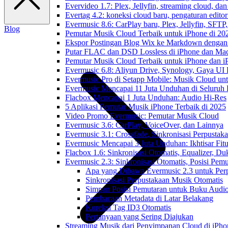
Evervideo 1.7: Plex, Jellyfin, streaming cloud, da
Evertag 4.2: koneksi cloud baru, pengaturan editor
Evermusic 8.6: CarPlay baru, Plex, Jellyfin, SFTP, 
Blog
Pemutar Musik Cloud Terbaik untuk iPhone di 20
Ekspor Postingan Blog Wix ke Markdown denga
Putar FLAC dan DSD Lossless di iPhone dan Ma
Pemutar Musik Cloud Terbaik untuk iPhone dan i
Evermusic 6.8: Aliyun Drive, Synology, Gaya UI
Evermusic Pro di Setapp Mobile: Musik Cloud un
Evermusic Mencapai 11 Juta Unduhan di Seluruh
Flacbox Mencapai 1 Juta Unduhan: Audio Hi-Res
5 Aplikasi Pemutar Musik iPhone Terbaik di 2025
Video Promo Evermusic: Pemutar Musik Cloud
Evermusic 3.6: CarPlay, VoiceOver, dan Lainnya
Evermusic 3.1: Crossfade, Sinkronisasi Perpusta
Evermusic Mencapai 3 Juta Unduhan: Ikhtisar Fitu
Flacbox 1.6: Sinkronisasi Otomatis, Equalizer,
Evermusic 2.3: Sinkronisasi Otomatis, Posisi Pem
Apa yang Dibawa Evermusic 2.3 untuk Per
Sinkronisasi Perpustakaan Musik Otomatis
Simpan Posisi Pemutaran untuk Buku Audio
Pembacaan Metadata di Latar Belakang
Koreksi Tag ID3 Otomatis
Pertanyaan yang Sering Diajukan
Streaming Musik dari Penyimpanan Cloud di iPh