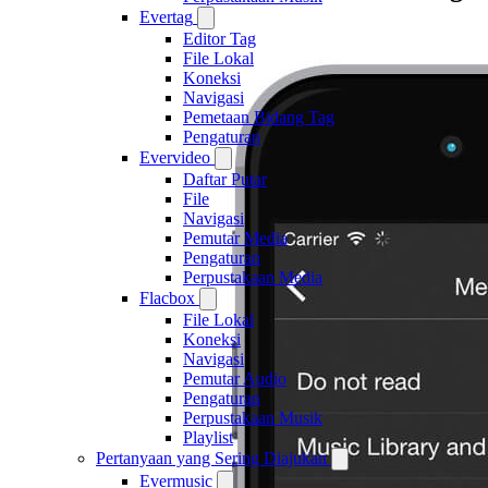
Evertag
Editor Tag
File Lokal
Koneksi
Navigasi
Pemetaan Bidang Tag
Pengaturan
Evervideo
Daftar Putar
File
Navigasi
Pemutar Media
Pengaturan
Perpustakaan Media
Flacbox
File Lokal
Koneksi
Navigasi
Pemutar Audio
Pengaturan
Perpustakaan Musik
Playlist
Pertanyaan yang Sering Diajukan
Evermusic