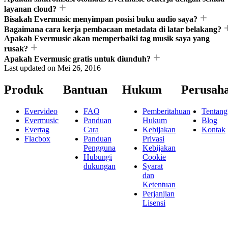
layanan cloud?
Bisakah Evermusic menyimpan posisi buku audio saya?
Bagaimana cara kerja pembacaan metadata di latar belakang?
Apakah Evermusic akan memperbaiki tag musik saya yang
rusak?
Apakah Evermusic gratis untuk diunduh?
Last updated on
Mei 26, 2016
Produk
Bantuan
Hukum
Perusah
Evervideo
FAQ
Pemberitahuan
Tentang
Evermusic
Panduan
Hukum
Blog
Evertag
Cara
Kebijakan
Kontak
Flacbox
Panduan
Privasi
Pengguna
Kebijakan
Hubungi
Cookie
dukungan
Syarat
dan
Ketentuan
Perjanjian
Lisensi