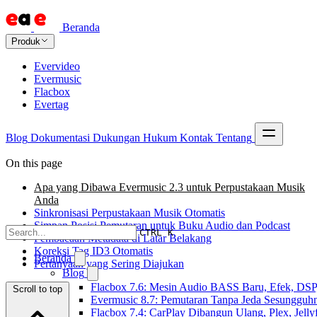
Beranda
Produk
Evervideo
Evermusic
Flacbox
Evertag
Blog
Dokumentasi
Dukungan
Hukum
Kontak
Tentang
On this page
Apa yang Dibawa Evermusic 2.3 untuk Perpustakaan Musik
Anda
Sinkronisasi Perpustakaan Musik Otomatis
Simpan Posisi Pemutaran untuk Buku Audio dan Podcast
CTRL K
Pembacaan Metadata di Latar Belakang
Koreksi Tag ID3 Otomatis
Beranda
Pertanyaan yang Sering Diajukan
Blog
Flacbox 7.6: Mesin Audio BASS Baru, Efek, DSP,
Scroll to top
Evermusic 8.7: Pemutaran Tanpa Jeda Sesungguhn
Flacbox 7.4: CarPlay Dibangun Ulang, Plex, Jell