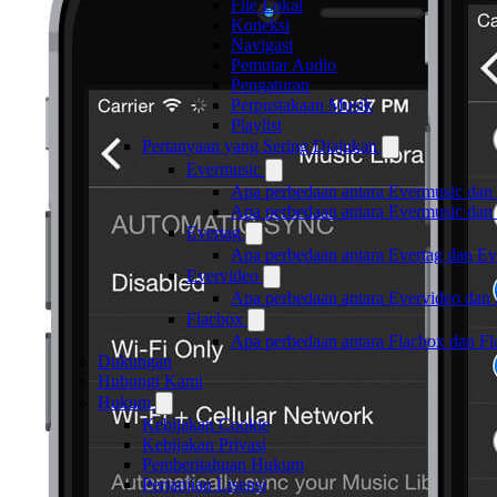
File Lokal
Koneksi
Navigasi
Pemutar Audio
Pengaturan
Perpustakaan Musik
Playlist
Pertanyaan yang Sering Diajukan
Evermusic
Apa perbedaan antara Evermusic dan
Apa perbedaan antara Evermusic da
Evertag
Apa perbedaan antara Evertag dan E
Evervideo
Apa perbedaan antara Evervideo dan
Flacbox
Apa perbedaan antara Flacbox dan F
Dukungan
Hubungi Kami
Hukum
Kebijakan Cookie
Kebijakan Privasi
Pemberitahuan Hukum
Perjanjian Lisensi