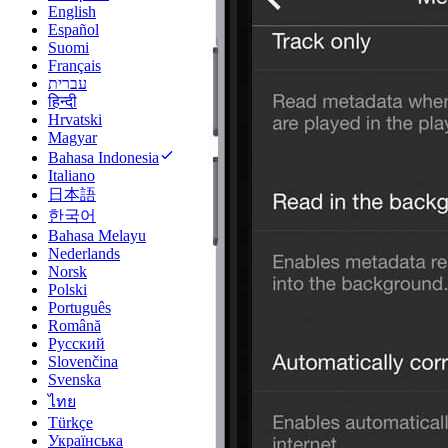
English
Español
Suomi
Français
עברית
हिन्दी
Hrvatski
Magyar
Bahasa Indonesia
Italiano
日本語
한국어
Bahasa Melayu
Nederlands
Norsk
Polski
Português
Română
Русский
Slovenčina
Svenska
ไทย
Türkçe
Українська