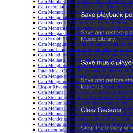
Cara Membuat Playlist M3U untuk Internet Archiv
Cara memutar musik dari Mac / PC / Linux / NA
Cara Memutar Musik Anda Sendiri di iPhone Me
Cara Mengubah Cover Album untuk Trek Lokal di
Cara Mengedit Lirik untuk File Audio di iPhone
Cara Mentransfer Perpustakaan Musik Anda Anta
Cara Mengarsipkan (ZIP) Daftar Putar, Album, Ar
Cara Scrobble Riwayat Musik Anda dari Evermusi
Cara Menggunakan Widget Dinamis Sedang Diputa
Panduan Langkah demi Langkah: Mengimpor Perp
Cara Menghubungkan Synology NAS dan Mendeng
Cara Melihat Lirik Tertanam, Komentar, dan Fil
Cara Menghubungkan Penyimpanan NAS Menggu
Putar Musik Offline di Evermusic & Flacbox: Und
Cara Mengekspor Koleksi Lagu ke M3U, CSV, da
Cara Mengimpor Daftar Putar M3U ke Evermusic
Ekspor Riwayat Mendengarkan Lengkap dari Ever
Cara Memutar Musik FLAC (Lossless) di iPhone 
Cara Streaming Musik dari iCloud Drive di iPhon
Cara Menambahkan dan Melihat Komentar pada Tr
Cara Memutar Musik dari USB Flash Drive di iPh
Cara Memutar Musik Lokal yang Tersimpan di iP
Cara Mendengarkan Buku Audio di iPhone, iPad
Cara Menggunakan Equalizer Audio di iPhone, iP
Cara menghubungkan USB flash drive ke iPhone d