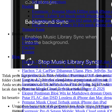
Syarat dan Ketentuan
Produk
Evermusic - Pemutar Musik Offline untuk iPhone
Evertag - Editor Tag Musik untuk iPhone dan Mac
Evervideo - Pemutar Video HD untuk iPhone dan
Flacbox - Pemutar Audio Hi-Res untuk iPhone d
Tentang Kami
Produk
Evervideo
Evermusic
Flacbox
Evertag
Blog
Flacbox 7.6: Mesin Audio BASS Baru, Efek, DSP, dan 
Evermusic 8.7: Pemutaran Tanpa Jeda Sesungguhnya, Ef
Flacbox 7.4: CarPlay Dibangun Ulang, Plex, Jellyfin, 
Evervideo 1.7: Plex, Jellyfin, streaming cloud, dan gest
Tidak perlu lagi pemindaian folder manual. Evermusic 2.3 memantau
Evertag 4.2: koneksi cloud baru, pengaturan editor tag di
folder cloud yang Anda pilih dan memperbarui perpustakaan musik
Evermusic 8.6: CarPlay baru, Plex, Jellyfin, SFTP, widget
Anda secara otomatis saat file berubah. Atur folder yang ingin Anda
Pemutar Musik Cloud Terbaik untuk iPhone di 2026
lacak dan aplikasi menangani sisanya di latar belakang.
Ekspor Postingan Blog Wix ke Markdown dengan Ope
Putar FLAC dan DSD Lossless di iPhone dan Mac deng
Ini berarti:
Pemutar Musik Cloud Terbaik untuk iPhone dan iPad
Unggahan baru muncul di perpustakaan Anda tanpa penyegara
Evermusic 6.8: Aliyun Drive, Synology, Gaya UI Baru
manual
Evermusic Pro di Setapp Mobile: Musik Cloud untuk iO