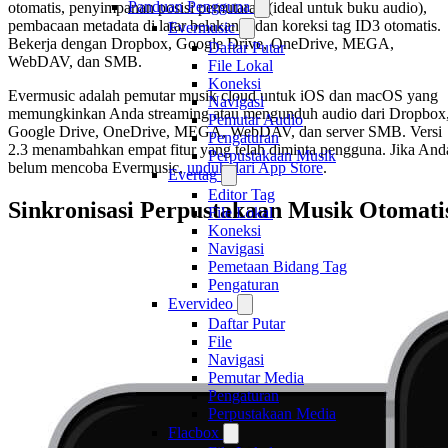
Panduan Pengguna
otomatis, penyimpanan posisi pemutaran (ideal untuk buku audio),
pembacaan metadata di latar belakang, dan koreksi tag ID3 otomatis.
Evermusic
Bekerja dengan Dropbox, Google Drive, OneDrive, MEGA,
Daftar Putar
WebDAV, dan SMB.
File Lokal
Koneksi
Evermusic adalah pemutar musik cloud untuk iOS dan macOS yang
Navigasi
memungkinkan Anda streaming atau mengunduh audio dari Dropbox
Pemutar Audio
Google Drive, OneDrive, MEGA, WebDAV, dan server SMB. Versi
Pengaturan
2.3 menambahkan empat fitur yang telah diminta pengguna. Jika And
Perpustakaan Musik
belum mencoba Evermusic,
unduh dari App Store
.
Evertag
Editor Tag
Sinkronisasi Perpustakaan Musik Otomati
File Lokal
Koneksi
Navigasi
Pemetaan Bidang Tag
Pengaturan
Evervideo
Daftar Putar
File
Navigasi
Pemutar Media
Pengaturan
Perpustakaan Media
Flacbox