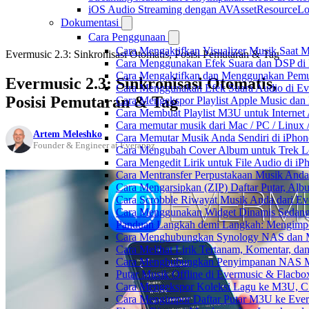
iOS Audio Streaming dengan AVAssetResourceLo
Dokumentasi
Cara Penggunaan
Cara Mengaktifkan Visualizer Musik Saat M
Evermusic 2.3: Sinkronisasi Otomatis, Posisi Pemutaran & Tag
Cara Menggunakan Efek Suara dan DSP di F
Cara Mengaktifkan dan Menggunakan Pemut
Evermusic 2.3: Sinkronisasi Otomatis,
Cara Menggunakan Efek Suara Audio di Ever
Posisi Pemutaran & Tag
Cara Mengekspor Playlist Apple Music dan
Cara Membuat Playlist M3U untuk Internet 
Cara memutar musik dari Mac / PC / Linu
Artem Meleshko
Cara Memutar Musik Anda Sendiri di iPho
Founder & Engineer at Everappz
Cara Mengubah Cover Album untuk Trek Lo
Cara Mengedit Lirik untuk File Audio di i
Cara Mentransfer Perpustakaan Musik Anda
Cara Mengarsipkan (ZIP) Daftar Putar, Alb
Cara Scrobble Riwayat Musik Anda dari Eve
Cara Menggunakan Widget Dinamis Sedang 
Panduan Langkah demi Langkah: Mengimpor
Cara Menghubungkan Synology NAS dan M
Cara Melihat Lirik Tertanam, Komentar, da
Cara Menghubungkan Penyimpanan NAS M
Putar Musik Offline di Evermusic & Flacbo
Cara Mengekspor Koleksi Lagu ke M3U, C
Cara Mengimpor Daftar Putar M3U ke Ever