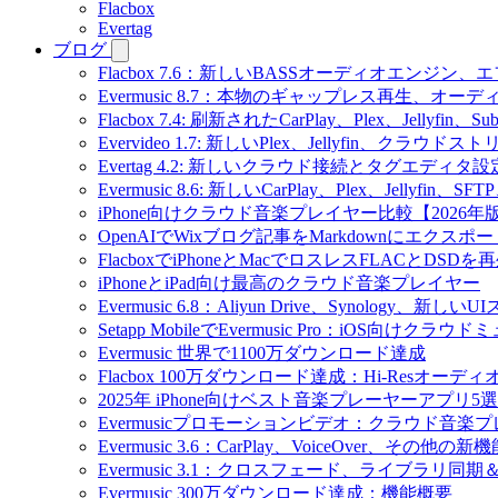
Flacbox
Evertag
ブログ
Flacbox 7.6：新しいBASSオーディオエン
Evermusic 8.7：本物のギャップレス再生
Flacbox 7.4: 刷新されたCarPlay、Plex、Jellyfin
Evervideo 1.7: 新しいPlex、Jellyfin、ク
Evertag 4.2: 新しいクラウド接続とタグエディタ
Evermusic 8.6: 新しいCarPlay、Plex、Jellyfi
iPhone向けクラウド音楽プレイヤー比較【2026年
OpenAIでWixブログ記事をMarkdownにエクスポー
FlacboxでiPhoneとMacでロスレスFLACとDSDを
iPhoneとiPad向け最高のクラウド音楽プレイヤー
Evermusic 6.8：Aliyun Drive、Synology、新しい
Setapp MobileでEvermusic Pro：iOS向けクラ
Evermusic 世界で1100万ダウンロード達成
Flacbox 100万ダウンロード達成：Hi-Resオーディ
2025年 iPhone向けベスト音楽プレーヤーアプリ5選
Evermusicプロモーションビデオ：クラウド音楽
Evermusic 3.6：CarPlay、VoiceOver、その他の新
Evermusic 3.1：クロスフェード、ライブラリ同
Evermusic 300万ダウンロード達成：機能概要