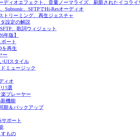
ス再生、オーディオエフェクト、音量ノーマライズ、刷新されたイコライ
yfin、Subsonic、SFTPでHi-Resオーディオ
in、クラウドストリーミング、再生ジェスチャ
ディタ設定の解説
llyfin、SFTP、歌詞ウィジェット
26年版】
クスポート
SDを再生
ヤー
y、新しいUIスタイル
向けクラウドミュージック
ーディオ
プリ5選
ド音楽プレーヤー
の他の新機能
ラリ同期＆バックアップ
USサポート
能
たらすもの