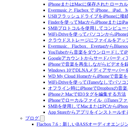
iPhoneまたはMacに保存されたロー
Evermusic と Flacbox で iPho
USBフラッシュドライブをiPhone
Finderを使ってMacからiPhoneまた
SMBプロトコルを使用してコンピュータ
WiFi-Driveを使ってパソコンからi
クラウドストレージにファイルをアップロードし
Evermusic、Flacbox、Evertagか
YouTubeから音楽をダウンロードしてi
Googleアカウントからサードパーテ
iPhoneで音楽を再生しながらビデオを
Windows 10でDLNAメディアサーバ
WD My Cloud HomeからiPhoneで
WiFi-Driveを使ってiTunesなしで
オフライン時にiPhoneでDropboxの
iPhoneとMacでID3タグを編集する方法
iPhoneでローカルファイル（iTune
SMBを使用してMacまたはPCからiPh
App Storeからアプリをインスト
ブログ
Flacbox 7.6：新しいBASSオーディ