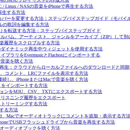
c Archive用のM3Uプレイリストの作成方法
 / Linux / NASの音楽をiPhoneで再生する方法
楽を再生する方法
ルバムカバーを変更する方法：ステップバイステップガイド（モバ
ァイルの歌詞を編集する方法
イブラリを転送する方法：ステップバイステップガイド
レイリスト、アルバム、アーティスト、ジャンルをアーカイブ（ZIP）
t.fmに音楽履歴をスクロブルする方法
と Flacbox のダイナミック再生中ウィジェットを使用する方法
ブラリをEvermusicとFlacboxにインポートする
Macで音楽を聴く方法
ライン音楽を再生：クラウドからローカルファイルへのダウンロードと同期
歌詞、コメント、LRCファイルを表示する方法
続し、iPhoneまたはMacで音楽を聴く方法
イリストをインポートする方法
コレクションをM3U、CSV、TXTにエクスポートする方法
.fmへ完全なリスニング履歴をエクスポート
で音楽をストリーミングする方法
生する方法
hone、iPad、Macでオーディオトラックにコメントを追加・表示する方
を使ってiPhoneでUSBフラッシュドライブから音楽を再生する方法
、Macでオーディオブックを聴く方法