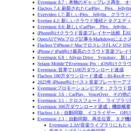
Evermusic 8.7：本物のギャップレ
Flacbox 7.4: 刷新されたCarPlay、Plex、Jell
Evervideo 1.7: 新しいPlex、Jellyf
Evertag 4.2: 新しいクラウド接続とタグエ
Evermusic 8.6: 新しいCarPlay、Plex、Je
iPhone向けクラウド音楽プレイヤー比較【20
OpenAIでWixブログ記事をMarkdownにエ
FlacboxでiPhoneとMacでロスレスFLACとD
iPhoneとiPad向け最高のクラウド音楽プレイ
Evermusic 6.8：Aliyun Drive、Synolog
Setapp MobileでEvermusic Pro：iOS
Evermusic 世界で1100万ダウンロード達成
Flacbox 100万ダウンロード達成：Hi-Resオ
2025年 iPhone向けベスト音楽プレーヤーア
Evermusicプロモーションビデオ：クラウ
Evermusic 3.6：CarPlay、VoiceOver、そ
Evermusic 3.1：クロスフェード、ライブ
Evermusic 300万ダウンロード達成：機能概要
Flacbox 1.6：自動同期、イコライザー、OP
Evermusic 2.3：自動同期、再生位置、タグ機
Evermusic 2.3が音楽ライブラリにも