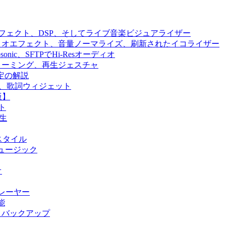
ジン、エフェクト、DSP、そしてライブ音楽ビジュアライザー
、オーディオエフェクト、音量ノーマライズ、刷新されたイコライザー
、Subsonic、SFTPでHi-Resオーディオ
ラウドストリーミング、再生ジェスチャ
設定の解説
n、SFTP、歌詞ウィジェット
版】
ト
再生
UIスタイル
ウドミュージック
オ
プレーヤー
機能
期＆バックアップ