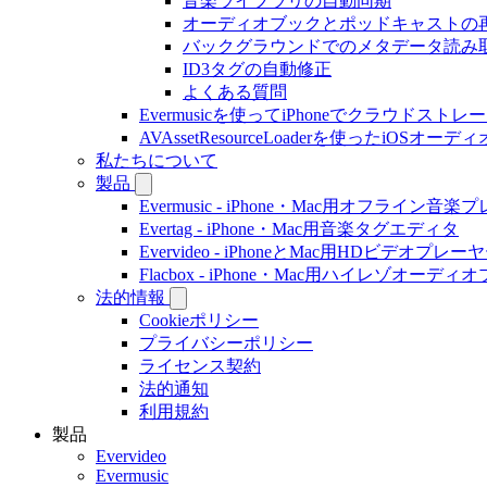
音楽ライブラリの自動同期
オーディオブックとポッドキャストの
バックグラウンドでのメタデータ読み
ID3タグの自動修正
よくある質問
Evermusicを使ってiPhoneでクラウド
AVAssetResourceLoaderを使ったiOSオ
私たちについて
製品
Evermusic - iPhone・Mac用オフライン音
Evertag - iPhone・Mac用音楽タグエディタ
Evervideo - iPhoneとMac用HDビデオプレー
Flacbox - iPhone・Mac用ハイレゾオーデ
法的情報
Cookieポリシー
プライバシーポリシー
ライセンス契約
法的通知
利用規約
製品
Evervideo
Evermusic