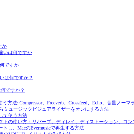
ですか
iumの違いは何ですか
違いは何ですか
iumの違いは何ですか？
の違いは何ですか？
法: Compressor、Freeverb、Crossfeed、Echo、音量
生しながらミュージックビジュアライザーをオンにする方法
にして使う方法
ドエフェクトの使い方：リバーブ、ディレイ、ディストーション、
ートし、MacのEvermusicで再生する方法