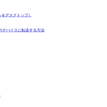
イル＆デスクトップ）
して別のデバイスに転送する方法
法