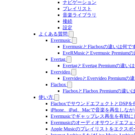
ナビゲーション
プレイリスト
音楽ライブラリ
接続
設定
よくある質問
Evermusic
EvermusicとFlacboxの違いは何
EveRMusicとEvermusic Prem
Evertag
EvertagとEvertag Premiumの
Evervideo
EvervideoとEvervideo Prem
Flacbox
FlacboxとFlacbox Premium
使い方
FlacboxでサウンドエフェクトとDSPを使う方
iPhone、iPad、Macで音楽を再
Evermusicでギャップレス再生を有効
Evermusicのオーディオサウン
Apple Musicのプレイリストをエクスポ