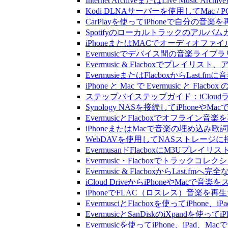
Internet ArchiveまたはLive Musi
Kodi DLNAサーバーを使用してMac / PC
CarPlayを使ってiPhoneで自分の音
Spotifyのローカルトラックのア
iPhoneまたはMACでオーディオフ
Evermusicでデバイス間の音楽ラ
Evermusic & Flacboxでプ
EvermusieまたはFlacboxからLas
iPhone と Mac で Evermusic 
ステップバイステップガイド：iCloudライ
Synology NASを接続してiPhoneや
EvermusicとFlacboxでオフ
iPhoneまたはMacで音楽の埋め込み
WebDAVを使用してNASストレージに接
EvermusanドFlacboxにM3Uプレ
Evermusic・Flacboxでトラック
Evermusic & FlacboxからLast
iCloud DriveからiPhoneやMac
iPhoneでFLAC（ロスレス）音楽を再
EvermusciとFlacboxを使ってiP
EvermusicとSanDiskのiXpand
Evermusicを使ってiPhone、iPad