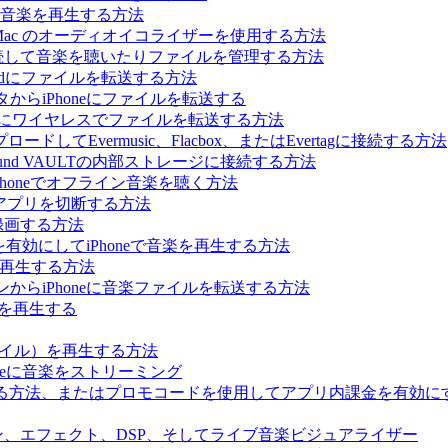
カル音楽を再生する方法
ne、iPad、Mac のオーディオイコライザーを使用する方法
に接続して音楽を聴いたりファイルを管理する方法
はiPadにファイルを転送する方法
からiPhoneにファイルを転送する
Phoneにワイヤレスでファイルを転送する方法
てEvermusic、Flacbox、またはEvertagに接続する方法
らBluesound VAULTの内部ストレージに接続する方法
Phoneでオフライン音楽を聴く方法
ィアプリを切断する方法
録画する方法
ーを有効にしてiPhoneで音楽を再生する方法
音楽を再生する方法
パソコンからiPhoneに音楽ファイルを転送する方法
音楽を再生する
sファイル）を再生する方法
oneに音楽をストリーミング
ールする方法、またはプロモコードを使用してアプリ内課金を有効に
オエンジン、エフェクト、DSP、そしてライブ音楽ビジュアライザー