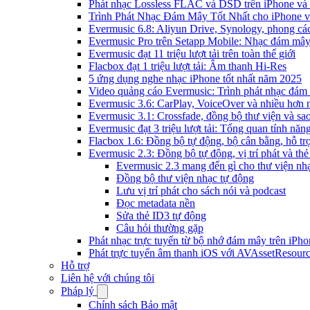
Phát nhạc Lossless FLAC và DSD trên iPhone và
Trình Phát Nhạc Đám Mây Tốt Nhất cho iPhone v
Evermusic 6.8: Aliyun Drive, Synology, phong cá
Evermusic Pro trên Setapp Mobile: Nhạc đám mâ
Evermusic đạt 11 triệu lượt tải trên toàn thế giới
Flacbox đạt 1 triệu lượt tải: Âm thanh Hi-Res
5 ứng dụng nghe nhạc iPhone tốt nhất năm 2025
Video quảng cáo Evermusic: Trình phát nhạc đám
Evermusic 3.6: CarPlay, VoiceOver và nhiều hơn 
Evermusic 3.1: Crossfade, đồng bộ thư viện và sa
Evermusic đạt 3 triệu lượt tải: Tổng quan tính năn
Flacbox 1.6: Đồng bộ tự động, bộ cân bằng, hỗ 
Evermusic 2.3: Đồng bộ tự động, vị trí phát và thẻ
Evermusic 2.3 mang đến gì cho thư viện nh
Đồng bộ thư viện nhạc tự động
Lưu vị trí phát cho sách nói và podcast
Đọc metadata nền
Sửa thẻ ID3 tự động
Câu hỏi thường gặp
Phát nhạc trực tuyến từ bộ nhớ đám mây trên iPh
Phát trực tuyến âm thanh iOS với AVAssetResour
Hỗ trợ
Liên hệ với chúng tôi
Pháp lý
Chính sách Bảo mật