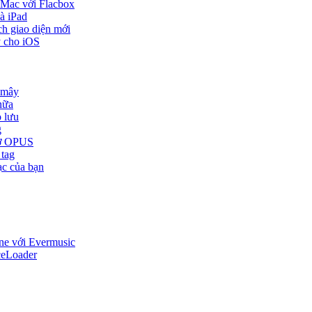
 Mac với Flacbox
à iPad
ch giao diện mới
y cho iOS
 mây
nữa
o lưu
g
trợ OPUS
 tag
ạc của bạn
one với Evermusic
ceLoader