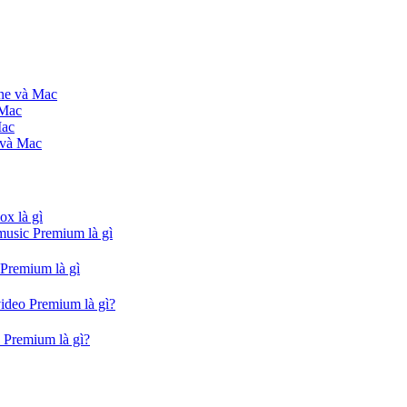
one và Mac
 Mac
Mac
 và Mac
ox là gì
music Premium là gì
 Premium là gì
video Premium là gì?
 Premium là gì?