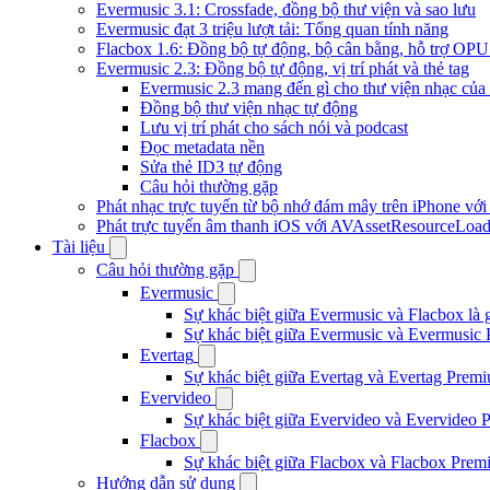
Evermusic 3.1: Crossfade, đồng bộ thư viện và sao lưu
Evermusic đạt 3 triệu lượt tải: Tổng quan tính năng
Flacbox 1.6: Đồng bộ tự động, bộ cân bằng, hỗ trợ OP
Evermusic 2.3: Đồng bộ tự động, vị trí phát và thẻ tag
Evermusic 2.3 mang đến gì cho thư viện nhạc của
Đồng bộ thư viện nhạc tự động
Lưu vị trí phát cho sách nói và podcast
Đọc metadata nền
Sửa thẻ ID3 tự động
Câu hỏi thường gặp
Phát nhạc trực tuyến từ bộ nhớ đám mây trên iPhone vớ
Phát trực tuyến âm thanh iOS với AVAssetResourceLoad
Tài liệu
Câu hỏi thường gặp
Evermusic
Sự khác biệt giữa Evermusic và Flacbox là 
Sự khác biệt giữa Evermusic và Evermusic 
Evertag
Sự khác biệt giữa Evertag và Evertag Premi
Evervideo
Sự khác biệt giữa Evervideo và Evervideo 
Flacbox
Sự khác biệt giữa Flacbox và Flacbox Premi
Hướng dẫn sử dụng