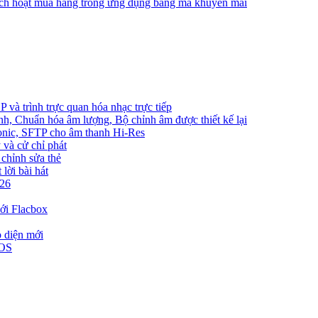
ích hoạt mua hàng trong ứng dụng bằng mã khuyến mãi
và trình trực quan hóa nhạc trực tiếp
nh, Chuẩn hóa âm lượng, Bộ chỉnh âm được thiết kế lại
bsonic, SFTP cho âm thanh Hi-Res
 và cử chỉ phát
 chỉnh sửa thẻ
lời bài hát
026
ới Flacbox
o diện mới
iOS