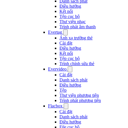
Danh sách phát
Điều hướng
Kết nối
Tệp cục bộ
Thư viện nhạc
Trình phát âm thanh
Evertag
Ánh xạ trường thẻ
Cài đặt
Điều hướng
Kết nối
Tệp cục bộ
Trình chỉnh sửa thẻ
Evervideo
Cài đặt
Danh sách phát
Điều hướng
Tệp
Thư viện phương tiện
Trình phát phương tiện
Flacbox
Cài đặt
Danh sách phát
Điều hướng
File cục bộ