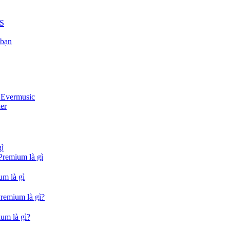
US
 bạn
i Evermusic
er
gì
Premium là gì
um là gì
Premium là gì?
um là gì?