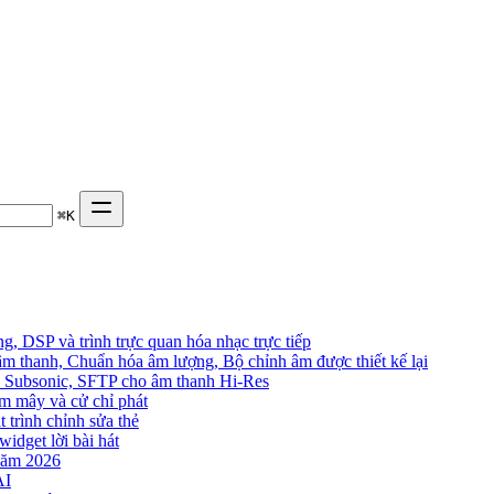
⌘
K
, DSP và trình trực quan hóa nhạc trực tiếp
âm thanh, Chuẩn hóa âm lượng, Bộ chỉnh âm được thiết kế lại
in, Subsonic, SFTP cho âm thanh Hi-Res
đám mây và cử chỉ phát
t trình chỉnh sửa thẻ
widget lời bài hát
năm 2026
AI