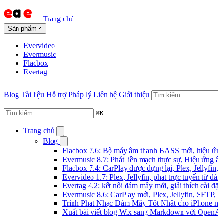
Trang chủ
Sản phẩm
Evervideo
Evermusic
Flacbox
Evertag
Blog
Tài liệu
Hỗ trợ
Pháp lý
Liên hệ
Giới thiệu
⌘
K
Trang chủ
Blog
Flacbox 7.6: Bộ máy âm thanh BASS mới, hiệu ứng
Evermusic 8.7: Phát liền mạch thực sự, Hiệu ứng 
Flacbox 7.4: CarPlay được dựng lại, Plex, Jellyf
Evervideo 1.7: Plex, Jellyfin, phát trực tuyến từ 
Evertag 4.2: kết nối đám mây mới, giải thích cài đặ
Evermusic 8.6: CarPlay mới, Plex, Jellyfin, SFTP, 
Trình Phát Nhạc Đám Mây Tốt Nhất cho iPhone 
Xuất bài viết blog Wix sang Markdown với Open