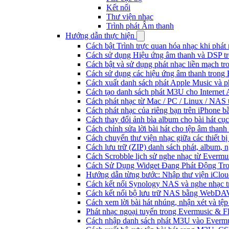
Kết nối
Thư viện nhạc
Trình phát Âm thanh
Hướng dẫn thực hiện
Cách bật Trình trực quan hóa nhạc khi phát
Cách sử dụng Hiệu ứng âm thanh và DSP tr
Cách bật và sử dụng phát nhạc liền mạch t
Cách sử dụng các hiệu ứng âm thanh trong 
Cách xuất danh sách phát Apple Music và p
Cách tạo danh sách phát M3U cho Internet 
Cách phát nhạc từ Mac / PC / Linux / NA
Cách phát nhạc của riêng bạn trên iPhone b
Cách thay đổi ảnh bìa album cho bài hát cụ
Cách chỉnh sửa lời bài hát cho tệp âm tha
Cách chuyển thư viện nhạc giữa các thiết b
Cách lưu trữ (ZIP) danh sách phát, album, n
Cách Scrobble lịch sử nghe nhạc từ Evermu
Cách Sử Dụng Widget Đang Phát Động Tron
Hướng dẫn từng bước: Nhập thư viện iClou
Cách kết nối Synology NAS và nghe nhạc t
Cách kết nối bộ lưu trữ NAS bằng WebDAV
Cách xem lời bài hát nhúng, nhận xét và t
Phát nhạc ngoại tuyến trong Evermusic & 
Cách nhập danh sách phát M3U vào Evermu