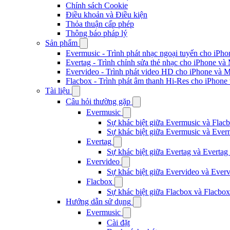
Chính sách Cookie
Điều khoản và Điều kiện
Thỏa thuận cấp phép
Thông báo pháp lý
Sản phẩm
Evermusic - Trình phát nhạc ngoại tuyến cho iPh
Evertag - Trình chỉnh sửa thẻ nhạc cho iPhone và
Evervideo - Trình phát video HD cho iPhone và 
Flacbox - Trình phát âm thanh Hi-Res cho iPhone
Tài liệu
Câu hỏi thường gặp
Evermusic
Sự khác biệt giữa Evermusic và Flacb
Sự khác biệt giữa Evermusic và Ever
Evertag
Sự khác biệt giữa Evertag và Evertag
Evervideo
Sự khác biệt giữa Evervideo và Ever
Flacbox
Sự khác biệt giữa Flacbox và Flacbox
Hướng dẫn sử dụng
Evermusic
Cài đặt