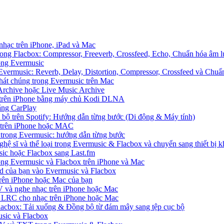
 nhạc trên iPhone, iPad và Mac
ong Flacbox: Compressor, Freeverb, Crossfeed, Echo, Chuẩn hóa âm l
rong Evermusic
Evermusic: Reverb, Delay, Distortion, Compressor, Crossfeed và Chu
hát chúng trong Evermusic trên Mac
Archive hoặc Live Music Archive
S trên iPhone bằng máy chủ Kodi DLNA
ằng CarPlay
c bộ trên Spotify: Hướng dẫn từng bước (Di động & Máy tính)
nh trên iPhone hoặc MAC
ị trong Evermusic: hướng dẫn từng bước
ghệ sĩ và thể loại trong Evermusic & Flacbox và chuyển sang thiết bị k
sic hoặc Flacbox sang Last.fm
g Evermusic và Flacbox trên iPhone và Mac
d của bạn vào Evermusic và Flacbox
rên iPhone hoặc Mac của bạn
 và nghe nhạc trên iPhone hoặc Mac
ệp LRC cho nhạc trên iPhone hoặc Mac
Flacbox: Tải xuống & Đồng bộ từ đám mây sang tệp cục bộ
sic và Flacbox