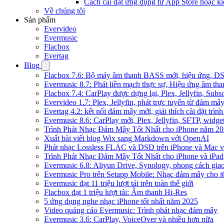
Cách cài đặt ứng dụng từ App Store hoặc k
Về chúng tôi
Sản phẩm
Evervideo
Evermusic
Flacbox
Evertag
Blog
Flacbox 7.6: Bộ máy âm thanh BASS mới, hiệu ứng, DSP 
Evermusic 8.7: Phát liền mạch thực sự, Hiệu ứng âm tha
Flacbox 7.4: CarPlay được dựng lại, Plex, Jellyfin, Su
Evervideo 1.7: Plex, Jellyfin, phát trực tuyến từ đám mây
Evertag 4.2: kết nối đám mây mới, giải thích cài đặt trình
Evermusic 8.6: CarPlay mới, Plex, Jellyfin, SFTP, widget 
Trình Phát Nhạc Đám Mây Tốt Nhất cho iPhone năm 2
Xuất bài viết blog Wix sang Markdown với OpenAI
Phát nhạc Lossless FLAC và DSD trên iPhone và Mac v
Trình Phát Nhạc Đám Mây Tốt Nhất cho iPhone và iPad
Evermusic 6.8: Aliyun Drive, Synology, phong cách gia
Evermusic Pro trên Setapp Mobile: Nhạc đám mây cho 
Evermusic đạt 11 triệu lượt tải trên toàn thế giới
Flacbox đạt 1 triệu lượt tải: Âm thanh Hi-Res
5 ứng dụng nghe nhạc iPhone tốt nhất năm 2025
Video quảng cáo Evermusic: Trình phát nhạc đám mây
Evermusic 3.6: CarPlay, VoiceOver và nhiều hơn nữa