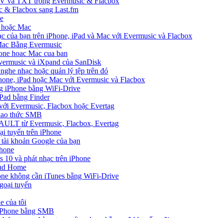
SV và TXT trong Evermusic & Flacbox
ic & Flacbox sang Last.fm
ne
e hoặc Mac
ạc của bạn trên iPhone, iPad và Mac với Evermusic và Flacbox
 Mac Bằng Evermusic
hone hoac Mac cua ban
Evermusic và iXpand của SanDisk
 nghe nhạc hoặc quản lý tệp trên đó
hone, iPad hoặc Mac với Evermusic và Flacbox
ng iPhone bằng WiFi-Drive
Pad bằng Finder
 với Evermusic, Flacbox hoặc Evertag
giao thức SMB
VAULT từ Evermusic, Flacbox, Evertag
i tuyến trên iPhone
 tài khoản Google của bạn
Phone
10 và phát nhạc trên iPhone
oud Home
one không cần iTunes bằng WiFi-Drive
goại tuyến
e của tôi
 iPhone bằng SMB