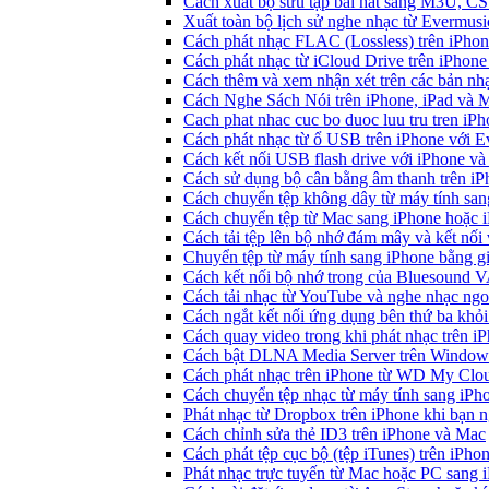
Cách xuất bộ sưu tập bài hát sang M3U, C
Xuất toàn bộ lịch sử nghe nhạc từ Evermus
Cách phát nhạc FLAC (Lossless) trên iPho
Cách phát nhạc từ iCloud Drive trên iPhon
Cách thêm và xem nhận xét trên các bản nh
Cách Nghe Sách Nói trên iPhone, iPad và
Cach phat nhac cuc bo duoc luu tru tren iP
Cách phát nhạc từ ổ USB trên iPhone với 
Cách kết nối USB flash drive với iPhone và
Cách sử dụng bộ cân bằng âm thanh trên iP
Cách chuyển tệp không dây từ máy tính sa
Cách chuyển tệp từ Mac sang iPhone hoặc i
Cách tải tệp lên bộ nhớ đám mây và kết nối
Chuyển tệp từ máy tính sang iPhone bằng 
Cách kết nối bộ nhớ trong của Bluesound 
Cách tải nhạc từ YouTube và nghe nhạc ngoạ
Cách ngắt kết nối ứng dụng bên thứ ba khỏi
Cách quay video trong khi phát nhạc trên i
Cách bật DLNA Media Server trên Windows 
Cách phát nhạc trên iPhone từ WD My Cl
Cách chuyển tệp nhạc từ máy tính sang iPh
Phát nhạc từ Dropbox trên iPhone khi bạn n
Cách chỉnh sửa thẻ ID3 trên iPhone và Mac
Cách phát tệp cục bộ (tệp iTunes) trên iPhon
Phát nhạc trực tuyến từ Mac hoặc PC sang