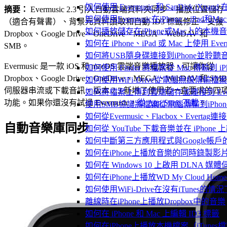
如何使用 Evermusic 和 SanDisk iXpa
摘要：
Evermusic 2.3 引入自動雲端資料夾同步、播放位置儲存
如何使用Evermusic在iPhone、iPad和
（適合有聲書）、背景元資料讀取和自動 ID3 標籤修正。支援
如何播放儲存在iPhone或Mac上的本機
Dropbox、Google Drive、OneDrive、MEGA、WebDAV 和
如何在 iPhone、iPad 或 Mac 上使用 Eve
SMB。
如何將USB隨身碟連接到iPhone並聆
Evermusic 是一款 iOS 和 macOS 雲端音樂播放器，可讓你從
如何使用 Finder 將檔案從 Mac 傳輸到 iPho
Dropbox、Google Drive、OneDrive、MEGA、WebDAV 和 SMB
如何使用WiFi-Drive從電腦無線傳輸檔案到
伺服器串流或下載音訊。版本 2.3 新增了使用者一直要求的四
如何將檔案上傳到雲端儲存並連接到 Evermusic
功能。如果你還沒有試過 Evermusic，
從 App Store 下載
。
使用SMB協議將檔案從電腦傳輸到iPhon
如何從Evermusic、Flacbox、Evertag
自動音樂庫同步
如何從 YouTube 下載音樂並在 iPhone
如何中斷第三方應用程式與Google帳戶
如何在iPhone上播放音樂的同時錄製影
如何在 Windows 10 上啟用 DLNA 媒
如何在iPhone上播放WD My Cloud Ho
如何使用WiFi-Drive在沒有iTunes的
離線時在iPhone上播放Dropbox中的音樂
如何在 iPhone 和 Mac 上編輯 ID3 標籤
如何在iPhone上播放本機檔案（iTunes