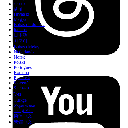
עברית
हिन्दी
Hrvatski
Magyar
Bahasa Indonesia
Italiano
日本語
한국어
Bahasa Melayu
Nederlands
Norsk
Polski
Português
Română
Русский
Slovenčina
Svenska
ไทย
Türkçe
Українська
Tiếng Việt
简体中文
繁體中文