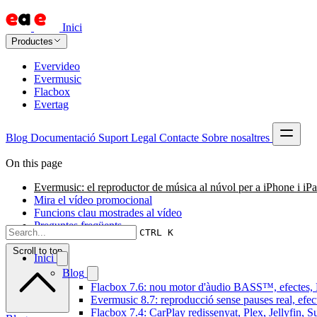
Inici
Productes
Evervideo
Evermusic
Flacbox
Evertag
Blog
Documentació
Suport
Legal
Contacte
Sobre nosaltres
On this page
Evermusic: el reproductor de música al núvol per a iPhone i iP
Mira el vídeo promocional
Funcions clau mostrades al vídeo
Preguntes freqüents
CTRL K
Scroll to top
Inici
Blog
Flacbox 7.6: nou motor d'àudio BASS™, efectes, D
Evermusic 8.7: reproducció sense pauses real, efec
Flacbox 7.4: CarPlay redissenyat, Plex, Jellyfin, 