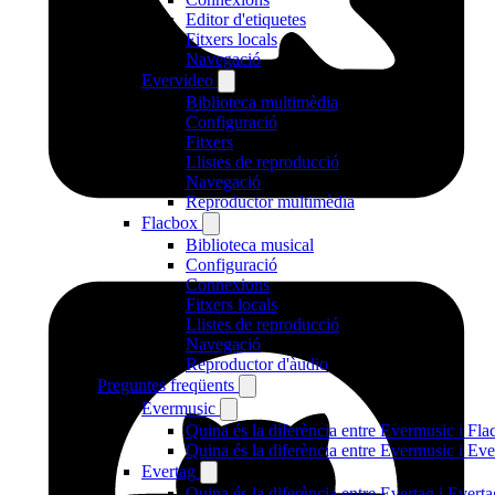
Editor d'etiquetes
Fitxers locals
Navegació
Evervideo
Biblioteca multimèdia
Configuració
Fitxers
Llistes de reproducció
Navegació
Reproductor multimèdia
Flacbox
Biblioteca musical
Configuració
Connexions
Fitxers locals
Llistes de reproducció
Navegació
Reproductor d'àudio
Preguntes freqüents
Evermusic
Quina és la diferència entre Evermusic i Fl
Quina és la diferència entre Evermusic i E
Evertag
Quina és la diferència entre Evertag i Ever