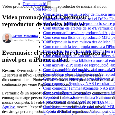
Documentació
Vídeo promocional d'Evermusic: reproductor de música al núvol
Com fer-ho
Com activar un visualitzador de música ment
Vídeo promocional d'Evermusic:
Com utilitzar els efectes de so i el DSP a 
reproductor de música al núvol
Com activar i utilitzar la reproducció sense
Com utilitzar els efectes de so d'Evermusic: 
Com exportar llistes de reproducció d'Apple
Artem Meleshko
Com crear una llista de reproducció M3U pe
Founder & Engineer at Everappz
Com reproduir la teva música des de Mac / 
Com reproduir la teva pròpia música a l'iP
Com canviar les portades dels àlbums per a pi
Evermusic: el reproductor de música al
Com editar lletres de cançons per a fitxers
núvol per a iPhone i iPad
Com transferir la teva biblioteca musical ent
Com arxivar (ZIP) llistes de reproducció, àlbu
Com fer scrobble del teu historial musical 
Resum:
Evermusic et permet reproduir i descarregar música de més d
Com utilitzar els widgets dinàmics de repro
12 serveis al núvol (Dropbox, Google Drive, OneDrive i més)
Guia pas a pas: importar la teva biblioteca 
directament al teu iPhone o iPad. Mira el vídeo promocional oficial a
Com connectar Synology NAS i escoltar mús
continuació per veure l’aplicació en acció.
Com connectar l'emmagatzematge NAS mitja
Com veure lletres incrustades, comentaris i 
Evermusic és un reproductor de música al núvol que es connecta al te
Reproduir música fora de línia a Evermusic i 
emmagatzematge personal al núvol i el converteix en una biblioteca d
Com exportar la col·lecció de pistes a M3
música completa. El vídeo promocional oficial, produït per
Ilya
Com importar una llista de reproducció M3
Agulov
, mostra l’experiència bàsica: reproducció des del núvol,
Exporta el teu historial d'escolta complet d
descàrrega per a reproducció fora de línia i organització de la teva