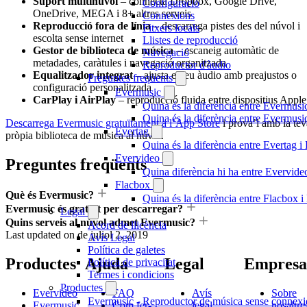
Suport multinúvol
– connecta Dropbox, Google Drive,
Configuració
OneDrive, MEGA i 8+ altres serveis
Connexions
Reproducció fora de línia
– descarrega pistes des del núvol i
Fitxers locals
escolta sense internet
Llistes de reproducció
Gestor de biblioteca de música
– escaneig automàtic de
Navegació
metadades, caràtules i navegació organitzada
Reproductor d'àudio
Equalitzador integrat
– ajusta el teu àudio amb preajustos o
Preguntes freqüents
configuració personalitzada
Evermusic
CarPlay i AirPlay
– reproducció fluida entre dispositius Apple
Quina és la diferència entre Evermusi
Quina és la diferència entre Evermus
Descarrega Evermusic gratuïtament a l’App Store
i prova’l amb la tev
Evertag
pròpia biblioteca de música al núvol.
Quina és la diferència entre Evertag 
Evervideo
Preguntes freqüents
Quina diferència hi ha entre Evervid
Flacbox
Què és Evermusic?
Quina és la diferència entre Flacbox
Evermusic és gratuït per descarregar?
Legal
Quins serveis al núvol admet Evermusic?
Acord de llicència
Last updated on
de juliol 2, 2019
Avís Legal
Política de galetes
Productes
Ajuda
Legal
Empresa
Política de privacitat
Termes i condicions
Productes
Evervideo
FAQ
Avís
Sobre
Evermusic - Reproductor de música sense connexi
Evermusic
Com fer-
legal
nosaltre