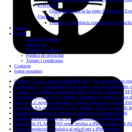
Evervideo
Quina diferència hi ha entre Evervideo i E
Flacbox
Quina és la diferència entre Flacbox i Flac
Suport
Legal
Acord de llicència
Avís Legal
Política de galetes
Política de privacitat
Termes i condicions
Contacte
Sobre nosaltres
Flacbox 7.6: nou motor d'àudio BASS™, efectes, DSP i un visu
Evermusic 8.7: reproducció sense pauses real, efectes d'àudio, 
Flacbox 7.4: CarPlay redissenyat, Plex, Jellyfin, Subsonic i S
Evervideo 1.7: nous Plex, Jellyfin, streaming al núvol i gestos 
Evertag 4.2: noves connexions al núvol, opcions de l'editor d'et
Evermusic 8.6: nou CarPlay, Plex, Jellyfin, SFTP i widget de ll
Millors reproductors de música al núvol per a iPhone el 2026
Exporta articles de blog de Wix a Markdown amb OpenAI
Reprodueix FLAC i DSD sense pèrdua a iPhone i Mac amb Fl
Millor reproductor de música al núvol per a iPhone i iPad