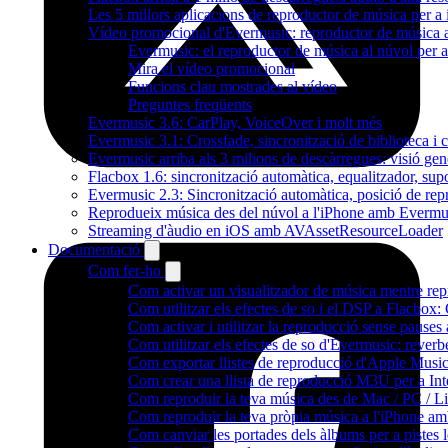
Les 5 millors aplicacions de reproductor de música per a
Vídeo promocional d'Evermusic: reproductor de música 
Evermusic: el reproductor de música al núvol per a
Mira el vídeo promocional
Funcions clau mostrades al vídeo
Preguntes freqüents
Evermusic 3.6: CarPlay, VoiceOver i molt més
Evermusic 3.1: Crossfade, sincronització de biblioteca i 
Evermusic arriba als 3 milions de descàrregues: visió gen
Flacbox 1.6: sincronització automàtica, equalitzador, s
Evermusic 2.3: Sincronització automàtica, posició de repr
Reprodueix música des del núvol a l'iPhone amb Evermu
Streaming d'àudio en iOS amb AVAssetResourceLoader
Documentació
Com fer-ho
Com activar un visualitzador de música mentre repr
Com utilitzar els efectes de so i el DSP a Flacbo
Com activar i utilitzar la reproducció sense pause
Com utilitzar els efectes de so d'Evermusic: reverb
Com exportar llistes de reproducció d'Apple Music
Com crear una llista de reproducció M3U per a In
Com reproduir la teva música des de Mac / PC / L
Com reproduir la teva pròpia música a l'iPhone a
Com canviar les portades dels àlbums per a pistes lo