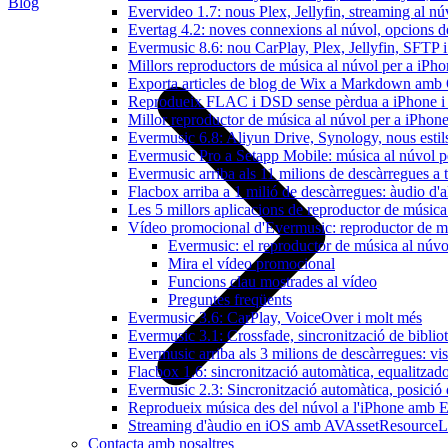
Blog
Evervideo 1.7: nous Plex, Jellyfin, streaming al nú
Evertag 4.2: noves connexions al núvol, opcions de 
Evermusic 8.6: nou CarPlay, Plex, Jellyfin, SFTP i 
Millors reproductors de música al núvol per a iPho
Exporta articles de blog de Wix a Markdown am
Reprodueix FLAC i DSD sense pèrdua a iPhone 
Millor reproductor de música al núvol per a iPhone
Evermusic 6.8: Aliyun Drive, Synology, nous estils 
Evermusic Pro a Setapp Mobile: música al núvol p
Evermusic arriba als 11 milions de descàrregues a 
Flacbox arriba a 1 milió de descàrregues: àudio d'a
Les 5 millors aplicacions de reproductor de música
Vídeo promocional d'Evermusic: reproductor de m
Evermusic: el reproductor de música al núvo
Mira el vídeo promocional
Funcions clau mostrades al vídeo
Preguntes freqüents
Evermusic 3.6: CarPlay, VoiceOver i molt més
Evermusic 3.1: Crossfade, sincronització de bibliot
Evermusic arriba als 3 milions de descàrregues: vi
Flacbox 1.6: sincronització automàtica, equalitza
Evermusic 2.3: Sincronització automàtica, posició 
Reprodueix música des del núvol a l'iPhone amb 
Streaming d'àudio en iOS amb AVAssetResourceL
Contacta amb nosaltres