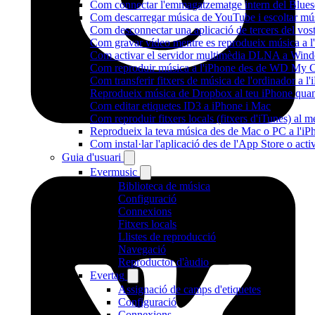
Com connectar l'emmagatzematge intern del Blue
Com descarregar música de YouTube i escoltar músi
Com desconnectar una aplicació de tercers del vo
Com gravar vídeo mentre es reprodueix música a l
Com activar el servidor multimèdia DLNA a Window
Com reproduir música a l'iPhone des de WD My
Com transferir fitxers de música de l'ordinador a 
Reprodueix música de Dropbox al teu iPhone quan e
Com editar etiquetes ID3 a iPhone i Mac
Com reproduir fitxers locals (fitxers d'iTunes) al 
Reprodueix la teva música des de Mac o PC a l'
Com instal·lar l'aplicació des de l'App Store o ac
Guia d'usuari
Evermusic
Biblioteca de música
Configuració
Connexions
Fitxers locals
Llistes de reproducció
Navegació
Reproductor d'àudio
Evertag
Assignació de camps d'etiquetes
Configuració
Connexions