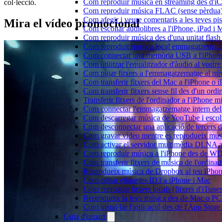
Com reproduir música en streaming des d'i
col·lecció.
Com reproduir música FLAC (sense pèrdua)
Com afegir i veure comentaris a les teves p
Mira el vídeo promocional
Com escoltar audiolibres a l'iPhone, iPad 
Com reproduir música des d'una unitat fla
Com reproduir música local emmagatzemada
Com connectar una memòria USB a l'iPhone i 
Com utilitzar l'equalitzador d'àudio al vos
Com pujar fitxers a l'emmagatzematge al núv
Com transferir fitxers del Mac a l'iPhone o 
Com transferir fitxers sense fil des d'un or
Transferir fitxers de l'ordinador a l'iPhone 
Com connectar l'emmagatzematge intern de
Com descarregar música de YouTube i escolta
Com desconnectar una aplicació de tercers 
Com gravar vídeo mentre es reprodueix músi
Com activar el servidor multimèdia DLNA a 
Com reproduir música a l'iPhone des de 
Com transferir fitxers de música de l'ordin
Reprodueix música de Dropbox al teu iPhone 
Com editar etiquetes ID3 a iPhone i Mac
Com reproduir fitxers locals (fitxers d'iTun
Reprodueix la teva música des de Mac o P
Com instal·lar l'aplicació des de l'App Stor
Guia d'usuari