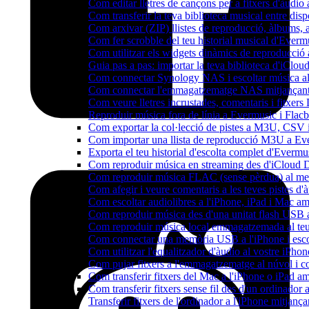
Com editar lletres de cançons per a fitxers d'àud
Com transferir la teva biblioteca musical entre dis
Com arxivar (ZIP) llistes de reproducció, àlbums, ar
Com fer scrobble del teu historial musical d'Everm
Com utilitzar els widgets dinàmics de reproducció 
Guia pas a pas: importar la teva biblioteca d'iClo
Com connectar Synology NAS i escoltar música a
Com connectar l'emmagatzematge NAS mitjançant 
Com veure lletres incrustades, comentaris i fitxer
Reproduir música fora de línia a Evermusic i Flacbo
Com exportar la col·lecció de pistes a M3U, CSV
Com importar una llista de reproducció M3U a Ev
Exporta el teu historial d'escolta complet d'Evermu
Com reproduir música en streaming des d'iCloud 
Com reproduir música FLAC (sense pèrdua) al m
Com afegir i veure comentaris a les teves pistes 
Com escoltar audiolibres a l'iPhone, iPad i Mac 
Com reproduir música des d'una unitat flash USB
Com reproduir música local emmagatzemada al te
Com connectar una memòria USB a l'iPhone i escolt
Com utilitzar l'equalitzador d'àudio al vostre iP
Com pujar fitxers a l'emmagatzematge al núvol i c
Com transferir fitxers del Mac a l'iPhone o iPad a
Com transferir fitxers sense fil des d'un ordinado
Transferir fitxers de l'ordinador a l'iPhone mitjan