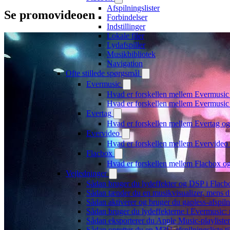
Afspilningslister
Se promovideoen
Forbindelser
Indstillinger
Lokale filer
Lydafspiller
Musikbibliotek
Navigation
Ofte stillede spørgsmål
Evermusic
Hvad er forskellen mellem Evermusic
Hvad er forskellen mellem Evermusi
Evertag
Hvad er forskellen mellem Evertag o
Evervideo
Hvad er forskellen mellem Evervide
Flacbox
Hvad er forskellen mellem Flacbox 
Vejledninger
Sådan bruger du lydeffekter og DSP i Flac
Sådan tænder du en musikvisualizer, mens d
Sådan aktiverer og bruger du gapless-afspil
Sådan bruger du lydeffekterne i Evermusic:
Sådan eksporterer du Apple Music-playliste
Sådan opretter du en M3U-afspilningsliste ti