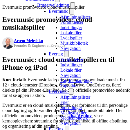
Brugervejledning
Evermusic promovideo: cloud-musikafspiller
Evermusic
Afspilningslister
Evermusic promovideo: cloud-
Forbindelser
musikafspiller
Indstillinger
Lokale filer
Lydafspiller
Artem Meleshko
Musikbibliotek
Founder & Engineer at Everappz
Navigation
Evertag
Evermusic: cloud-musikafspilleren til
Forbindelser
Indstillinger
iPhone og iPad
Lokale filer
Navigation
Kort fortalt:
Evermusic lader dig streame og downloade musik fra
Tag-feltmappings
12+ cloud-tjenester (Dropbox, Google Drive, OneDrive og flere)
Tageditor
direkte på din iPhone eller iPad. Se den officielle promovideo nedenf
Evervideo
for at se appen i aktion.
Afspilningslister
Filer
Evermusic er en cloud-musikafspiller, der forbinder til din personlige
Indstillinger
cloud-lagring og forvandler den til et komplet musikbibliotek. Den
Medieafspiller
officielle promovideo, produceret af
Ilya Agulov
, viser
Mediebibliotek
kerneoplevelsen: streaming fra skyen, download til offline afspilning
Navigation
og organisering af din samling.
Flacbox