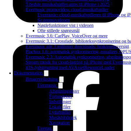
5 bedste musikafspiller-apps til iPhone i 2025
Evermusic promovideo: cloud-musikafspiller
Evermusic: cloud-musikafspilleren til iPhone og i
Se promovideoen
Nøglefunktioner vist i videoen
Ofte stillede spørgsmål
Evermusic 3.6: CarPlay, VoiceOver og mere
Evermusic 3.1: Crossfade, bibliotekssynkronisering og 
Evermusic når 3 millioner downloads: funktionsoversigt
Flacbox 1.6: automatisk synkronisering, equalizer, OPUS
Evermusic 2.3: Automatisk synkronisering, afspilningspos
Stream musik fra cloud-lagring på iPhone med Evermusi
iOS-lydstreaming med AVAssetResourceLoader
Dokumentation
Brugervejledning
Evermusic
Afspilningslister
Forbindelser
Indstillinger
Lokale filer
Lydafspiller
Musikbibliotek
Navigation
Evertag