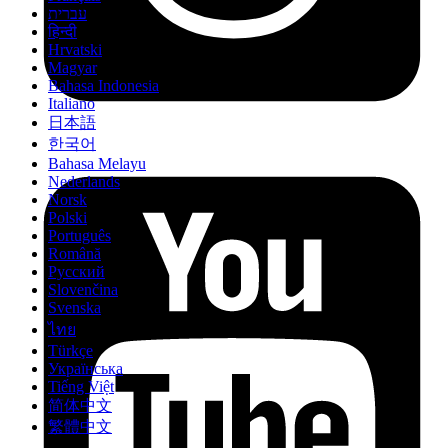
עברית
हिन्दी
Hrvatski
Magyar
Bahasa Indonesia
Italiano
日本語
한국어
Bahasa Melayu
Nederlands
Norsk
Polski
Português
Română
Русский
Slovenčina
Svenska
ไทย
Türkçe
Українська
Tiếng Việt
简体中文
繁體中文