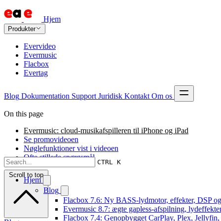
Hjem
Produkter
Evervideo
Evermusic
Flacbox
Evertag
Blog
Dokumentation
Support
Juridisk
Kontakt
Om os
On this page
Evermusic: cloud-musikafspilleren til iPhone og iPad
Se promovideoen
Nøglefunktioner vist i videoen
Ofte stillede spørgsmål
CTRL K
Scroll to top
Hjem
Blog
Flacbox 7.6: Ny BASS-lydmotor, effekter, DSP og 
Evermusic 8.7: ægte gapless-afspilning, lydeffekte
Flacbox 7.4: Genopbygget CarPlay, Plex, Jellyfin,