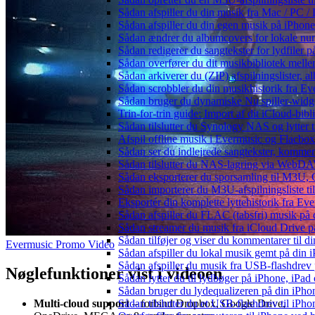
Sådan afspiller du din musik fra Mac / PC
Sådan afspiller du din egen musik på iPhon
Sådan ændrer du albumcovers for lokale numr
Sådan redigerer du sangtekster for lydfiler
Sådan overfører du dit musikbibliotek mellem
Sådan arkiverer du (ZIP) afspilningslister, 
Sådan scrobbler du din musikhistorik fra Eve
Sådan bruger du dynamiske Nu spiller-widg
Trin-for-trin guide: Import af dit iCloud-bib
Sådan tilslutter du Synology NAS og lytter t
Afspil offline musik i Evermusic og Flacbox:
Sådan ser du indlejrede sangtekster, kommen
Sådan tilslutter du NAS-lagring via WebDAV 
Sådan eksporterer du sporsamling til M3U
Sådan importerer du M3U-afspilningsliste t
Eksportér din komplette lyttehistorik fra Ev
Sådan afspiller du FLAC (tabsfri) musik på 
Sådan streamer du musik fra iCloud Drive p
Sådan tilføjer og viser du kommentarer til
Evermusic Promo Video
Sådan afspiller du lokal musik gemt på din 
Sådan afspiller du musik fra USB-flashdre
Nøglefunktioner vist i videoen
Sådan lytter du til lydbøger på iPhone, iP
Sådan bruger du lydequalizeren på din iPh
Sådan tilslutter du et USB-flashdrev til iPhone
Multi-cloud support
– forbind Dropbox, Google Drive,