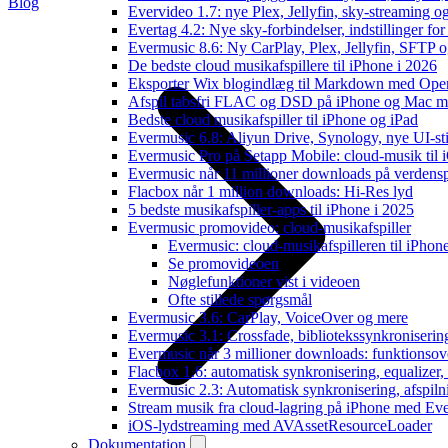
Blog
Evervideo 1.7: nye Plex, Jellyfin, sky-streaming og
Evertag 4.2: Nye sky-forbindelser, indstillinger for 
Evermusic 8.6: Ny CarPlay, Plex, Jellyfin, SFTP o
De bedste cloud musikafspillere til iPhone i 2026
Eksporter Wix blogindlæg til Markdown med Op
Afspil tabsfri FLAC og DSD på iPhone og Mac m
Bedste cloud musikafspiller til iPhone og iPad
Evermusic 6.8: Aliyun Drive, Synology, nye UI-sti
Evermusic Pro på Setapp Mobile: cloud-musik til 
Evermusic når 11 millioner downloads på verdens
Flacbox når 1 million downloads: Hi-Res lyd
5 bedste musikafspiller-apps til iPhone i 2025
Evermusic promovideo: cloud-musikafspiller
Evermusic: cloud-musikafspilleren til iPhon
Se promovideoen
Nøglefunktioner vist i videoen
Ofte stillede spørgsmål
Evermusic 3.6: CarPlay, VoiceOver og mere
Evermusic 3.1: Crossfade, bibliotekssynkroniseri
Evermusic når 3 millioner downloads: funktionsov
Flacbox 1.6: automatisk synkronisering, equalizer
Evermusic 2.3: Automatisk synkronisering, afspiln
Stream musik fra cloud-lagring på iPhone med Ev
iOS-lydstreaming med AVAssetResourceLoader
Dokumentation