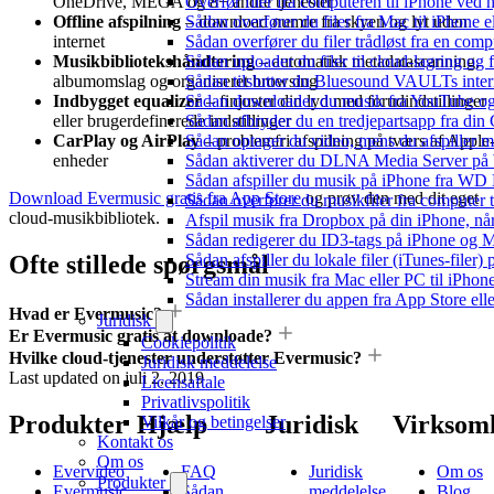
Overfør filer fra computeren til iPhone ved
OneDrive, MEGA og 8+ andre tjenester
Sådan overfører du filer fra Mac til iPhone 
Offline afspilning
– download numre fra skyen og lyt uden
Sådan overfører du filer trådløst fra en com
internet
Sådan uploader du filer til cloud-lagring og
Musikbibliotekshåndtering
– automatisk metadatascanning,
Sådan tilslutter du Bluesound VAULTs inter
albumomslag og organiseret browsing
Sådan downloader du musik fra YouTube og ly
Indbygget equalizer
– finjuster din lyd med forudindstillinger
Sådan afbryder du en tredjepartsapp fra din
eller brugerdefinerede indstillinger
Sådan optager du video, mens du afspiller 
CarPlay og AirPlay
– problemfri afspilning på tværs af Apple
Sådan aktiverer du DLNA Media Server på W
enheder
Sådan afspiller du musik på iPhone fra 
Download Evermusic gratis fra App Store
og prøv den med dit eget
Sådan overfører du musikfiler fra computer
cloud-musikbibliotek.
Afspil musik fra Dropbox på din iPhone, når
Sådan redigerer du ID3-tags på iPhone og 
Sådan afspiller du lokale filer (iTunes-filer)
Ofte stillede spørgsmål
Stream din musik fra Mac eller PC til iPho
Sådan installerer du appen fra App Store el
Hvad er Evermusic?
Juridisk
Er Evermusic gratis at downloade?
Cookiepolitik
Hvilke cloud-tjenester understøtter Evermusic?
Juridisk meddelelse
Last updated on
juli 2, 2019
Licensaftale
Privatlivspolitik
Produkter
Hjælp
Juridisk
Virksom
Vilkår og betingelser
Kontakt os
Om os
Evervideo
FAQ
Juridisk
Om os
Produkter
Evermusic
Sådan
meddelelse
Blog