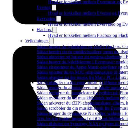
Hvad er forskellen mellem Evermusic og E
Evertag
Hvad er forskellen mellem Evertag og Ever
Evervideo
Hvad er forskellen mellem Evervideo og E
Flacbox
Hvad er forskellen mellem Flacbox og Fla
Vejledninger
Sådan bruger du lydeffekter og DSP i Flacbox: C
Sådan tænder du en musikvisualizer, mens du afsp
Sådan aktiverer og bruger du gapless-afspilning i
Sådan bruger du lydeffekterne i Evermusic: rumkl
Sådan eksporterer du Apple Music-playlister og af
Sådan opretter du en M3U-afspilningsliste til Inte
Sådan afspiller du din musik fra Mac / PC / Li
Sådan afspiller du din egen musik på iPhone med 
Sådan ændrer du albumcovers for lokale numre på S
Sådan redigerer du sangtekster for lydfiler på iPh
Sådan overfører du dit musikbibliotek mellem enhed
Sådan arkiverer du (ZIP) afspilningslister, album,
Sådan scrobbler du din musikhistorik fra Evermusic
Sådan bruger du dynamiske Nu spiller-widgets i 
Trin-for-trin guide: Import af dit iCloud-bibliotek
Sådan tilslutter du Synology NAS og lytter til mus