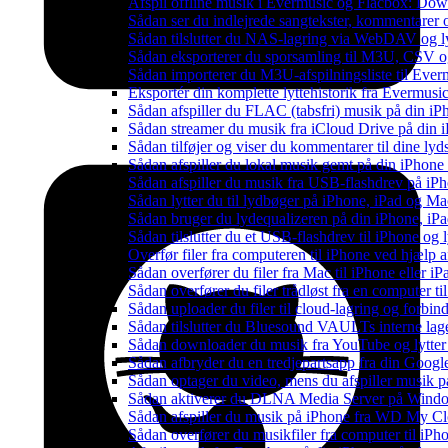
Afspil offline musik i Evermusic og Flacbox: Downl
Sådan ser du indlejrede sangtekster, kommentarer 
Sådan tilslutter du NAS-lagring via WebDAV og lyt
Sådan eksporterer du sporsamling til M3U, CSV 
Sådan importerer du M3U-afspilningsliste til Eve
Eksportér din komplette lyttehistorik fra Evermusic
Sådan afspiller du FLAC (tabsfri) musik på din iP
Sådan streamer du musik fra iCloud Drive på din 
Sådan tilføjer og viser du kommentarer til dine 
Sådan afspiller du lokal musik gemt på din iPhone
Sådan afspiller du musik fra USB-flashdrev på i
Sådan lytter du til lydbøger på iPhone, iPad og 
Sådan bruger du lydequalizeren på din iPhone, i
Sådan tilslutter du et USB-flashdrev til iPhone og ly
Overfør filer fra computeren til iPhone ved hjælp
Sådan overfører du filer fra Mac til iPhone eller i
Sådan overfører du filer trådløst fra en computer 
Sådan uploader du filer til cloud-lagring og forbin
Sådan tilslutter du Bluesound VAULTs interne lag
Sådan downloader du musik fra YouTube og lytter t
Sådan afbryder du en tredjepartsapp fra din Googl
Sådan optager du video, mens du afspiller musik 
Sådan aktiverer du DLNA Media Server på Window
Sådan afspiller du musik på iPhone fra WD My 
Sådan overfører du musikfiler fra computer til i