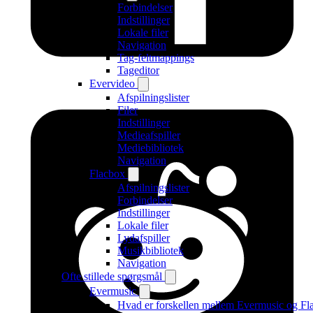
Forbindelser
Indstillinger
Lokale filer
Navigation
Tag-feltmappings
Tageditor
Evervideo
Afspilningslister
Filer
Indstillinger
Medieafspiller
Mediebibliotek
Navigation
Flacbox
Afspilningslister
Forbindelser
Indstillinger
Lokale filer
Lydafspiller
Musikbibliotek
Navigation
Ofte stillede spørgsmål
Evermusic
Hvad er forskellen mellem Evermusic og Fl