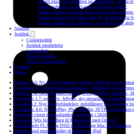
Afspil musik fra Dropbox på din iPhone, når du er 
Sådan redigerer du ID3-tags på iPhone og Mac
Sådan afspiller du lokale filer (iTunes-filer) på mi
Stream din musik fra Mac eller PC til iPhone via
Sådan installerer du appen fra App Store eller akt
Support
Juridisk
Cookiepolitik
Juridisk meddelelse
Licensaftale
Privatlivspolitik
Vilkår og betingelser
Kontakt
Om os
Flacbox 7.6: Ny BASS-lydmotor, effekter, DSP og en live musi
Evermusic 8.7: ægte gapless-afspilning, lydeffekter, volumennor
Flacbox 7.4: Genopbygget CarPlay, Plex, Jellyfin, Subsonic, S
Evervideo 1.7: nye Plex, Jellyfin, sky-streaming og afspilningsg
Evertag 4.2: Nye sky-forbindelser, indstillinger for tag-editor fo
Evermusic 8.6: Ny CarPlay, Plex, Jellyfin, SFTP og sangtekst-
De bedste cloud musikafspillere til iPhone i 2026
Eksporter Wix blogindlæg til Markdown med OpenAI
Afspil tabsfri FLAC og DSD på iPhone og Mac med Flacbox
Bedste cloud musikafspiller til iPhone og iPad