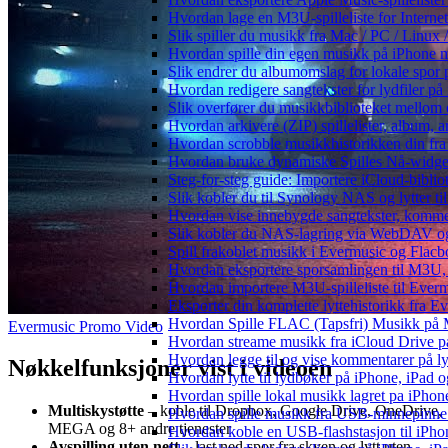
Hvordan lage en M3U-spilleliste for Interne
Slik spiller du musikk fra Mac / PC / Lin
Hvordan spille din egen musikk på iPhone 
Slik endrer du albumomslag for lokale spor p
Hvordan redigere sangtekster for lydfiler p
Slik overfører du musikkbiblioteket mellom e
Hvordan arkivere (ZIP) spillelister, album, a
Hvordan scrobble musikkhistorikken din fra 
Hvordan bruke dynamiske Spilles Nå-widge
Steg-for-steg guide: Importere iCloud-biblio
Slik kobler du til Synology NAS og lytter ti
Hvordan vise innebygde sangtekster, komme
Slik kobler du NAS-lagring via WebDAV og l
Spill frakoblet musikk i Evermusic og Flacbox
Hvordan eksportere sporsamlingen til M3U
Hvordan importere M3U-spilleliste til Ever
Eksporter din komplette lyttehistorikk fra E
Hvordan Spille FLAC (Tapsfri) Musikk på 
Evermusic Promo Video
Hvordan streame musikk fra iCloud Drive p
Hvordan legge til og vise kommentarer på 
Nøkkelfunksjoner vist i videoen
Hvordan lytte til lydbøker på iPhone, iPad
Hvordan spille lokal musikk lagret pa iPhon
Multiskystøtte
– koble til Dropbox, Google Drive, OneDrive,
Hvordan spille musikk fra USB-minnepinne
MEGA og 8+ andre tjenester
Hvordan koble en USB-flashstasjon til iPhone 
Avspilling uten nett
– last ned spor fra skyen og lytt uten