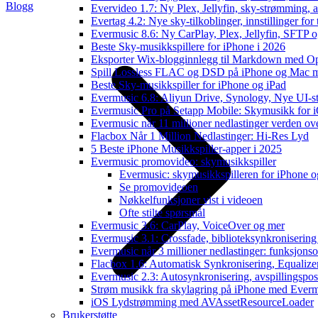
Blogg
Evervideo 1.7: Ny Plex, Jellyfin, sky-strømming, a
Evertag 4.2: Nye sky-tilkoblinger, innstillinger for 
Evermusic 8.6: Ny CarPlay, Plex, Jellyfin, SFTP o
Beste Sky-musikkspillere for iPhone i 2026
Eksporter Wix-blogginnlegg til Markdown med 
Spill Lossless FLAC og DSD på iPhone og Mac 
Beste Sky-musikkspiller for iPhone og iPad
Evermusic 6.8: Aliyun Drive, Synology, Nye UI-st
Evermusic Pro på Setapp Mobile: Skymusikk for 
Evermusic når 11 millioner nedlastinger verden ov
Flacbox Når 1 Million Nedlastinger: Hi-Res Lyd
5 Beste iPhone Musikkspiller-apper i 2025
Evermusic promovideo: skymusikkspiller
Evermusic: skymusikkspilleren for iPhone o
Se promovideoen
Nøkkelfunksjoner vist i videoen
Ofte stilte spørsmål
Evermusic 3.6: CarPlay, VoiceOver og mer
Evermusic 3.1: Crossfade, biblioteksynkronisering
Evermusic når 3 millioner nedlastinger: funksjonso
Flacbox 1.6: Automatisk Synkronisering, Equalize
Evermusic 2.3: Autosynkronisering, avspillingspos
Strøm musikk fra skylagring på iPhone med Ever
iOS Lydstrømming med AVAssetResourceLoader
Brukerstøtte