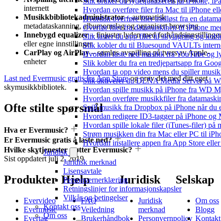
Slik bruker du lydequalizeren på iPhone, i
internett
Hvordan overføre filer fra Mac til iPhone el
Musikkbibliotekadministrator
– automatisk
Hvordan overføre filer trådløst fra en data
metadataskanning, albumomslag og organisert browsing
Overfør filer fra datamaskinen til iPhone 
Innebygd equalizer
– finjuster lyden med forhåndsinnstillinge
Slik laster du opp filer til skylagring og kob
eller egne innstillinger
Slik kobler du til Bluesound VAULTs intern
CarPlay og AirPlay
– sømløs avspilling på tvers av Apple-
Hvordan laste ned musikk fra YouTube og lyt
enheter
Slik kobler du fra en tredjepartsapp fra Goo
Hvordan ta opp video mens du spiller musi
Last ned Evermusic gratis fra App Store
og prøv det med ditt eget
Slik aktiverer du DLNA Media Server på Wi
skymusikkbibliotek.
Hvordan spille musikk på iPhone fra WD
Hvordan overføre musikkfiler fra datamaski
Ofte stilte spørsmål
Spill musikk fra Dropbox på iPhone når du e
Hvordan redigere ID3-tagger på iPhone og
Hvordan spille lokale filer (iTunes-filer) på
Hva er Evermusic?
Strøm musikken din fra Mac eller PC til i
Er Evermusic gratis å laste ned?
Hvordan installere appen fra App Store elle
Hvilke skytjenester støtter Evermusic?
Juridisk
Sist oppdatert
juli 2, 2019
Juridisk merknad
Lisensavtale
Produkter
Hjelp
Juridisk
Selskap
Personvernerklæring
Retningslinjer for informasjonskapsler
Vilkår og betingelser
Evervideo
FAQ
Juridisk
Om oss
Kontakt oss
Evermusic
Veiledning
merknad
Blogg
Om oss
Evertag
Brukerhåndbok
Personvernpolicy
Kontakt