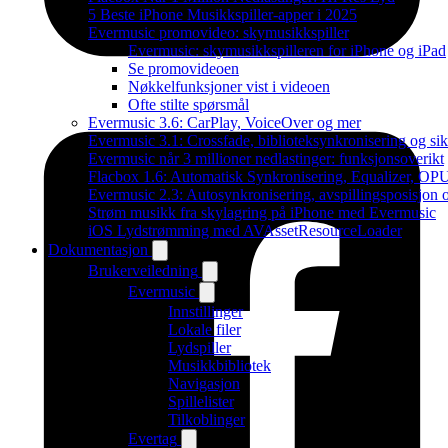
5 Beste iPhone Musikkspiller-apper i 2025
Evermusic promovideo: skymusikkspiller
Evermusic: skymusikkspilleren for iPhone og iPad
Se promovideoen
Nøkkelfunksjoner vist i videoen
Ofte stilte spørsmål
Evermusic 3.6: CarPlay, VoiceOver og mer
Evermusic 3.1: Crossfade, biblioteksynkronisering og si
Evermusic når 3 millioner nedlastinger: funksjonsoverikt
Flacbox 1.6: Automatisk Synkronisering, Equalizer, OPU
Evermusic 2.3: Autosynkronisering, avspillingsposisjon 
Strøm musikk fra skylagring på iPhone med Evermusic
iOS Lydstrømming med AVAssetResourceLoader
Dokumentasjon
Brukerveiledning
Evermusic
Innstillinger
Lokale filer
Lydspiller
Musikkbibliotek
Navigasjon
Spillelister
Tilkoblinger
Evertag