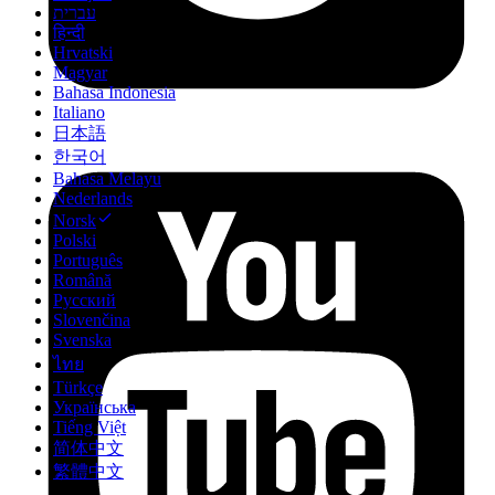
עברית
हिन्दी
Hrvatski
Magyar
Bahasa Indonesia
Italiano
日本語
한국어
Bahasa Melayu
Nederlands
Norsk
Polski
Português
Română
Русский
Slovenčina
Svenska
ไทย
Türkçe
Українська
Tiếng Việt
简体中文
繁體中文