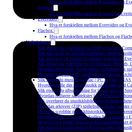
Hva er forskjellen mellom Evermusic og E
Evertag
Hva er forskjellen mellom Evertag og Ever
Evervideo
Hva er forskjellen mellom Evervideo og E
Flacbox
Hva er forskjellen mellom Flacbox og Fla
Veiledninger
Slik bruker du lydeffekter og DSP i Flacbox: Com
Slik slår du på en musikkvisualiserer mens du spi
Slik aktiverer og bruker du sømløs avspilling i Ev
Slik bruker du lydeffektene i Evermusic: Reverb,
Hvordan eksportere Apple Music-spillelister og sp
Hvordan lage en M3U-spilleliste for Internet Arch
Slik spiller du musikk fra Mac / PC / Linux / N
Hvordan spille din egen musikk på iPhone med Ca
Slik endrer du albumomslag for lokale spor på Spot
Hvordan redigere sangtekster for lydfiler på iPho
Slik overfører du musikkbiblioteket mellom enheter
Hvordan arkivere (ZIP) spillelister, album, artiste
Hvordan scrobble musikkhistorikken din fra Evermu
Hvordan bruke dynamiske Spilles Nå-widgeter i 
Steg-for-steg guide: Importere iCloud-biblioteket d
Slik kobler du til Synology NAS og lytter til musi