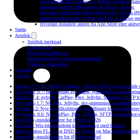
Spill musikk fra Dropbox på iPhone når du er frak
Hvordan redigere ID3-tagger på iPhone og Mac
Hvordan spille lokale filer (iTunes-filer) på min i
Strøm musikken din fra Mac eller PC til iPhone
Hvordan installere appen fra App Store eller akti
Støtte
Juridisk
Juridisk merknad
Lisensavtale
Personvernerklæring
Retningslinjer for informasjonskapsler
Vilkår og betingelser
Kontakt
Om oss
Flacbox 7.6: Ny BASS-lydmotor, effekter, DSP og en levende 
Evermusic 8.7: ekte sømløs avspilling, lydeffekter, volumnormal
Flacbox 7.4: nybygd CarPlay, Plex, Jellyfin, Subsonic, SFTP fo
Evervideo 1.7: Ny Plex, Jellyfin, sky-strømming, avspillingsbe
Evertag 4.2: Nye sky-tilkoblinger, innstillinger for tag-redigerer
Evermusic 8.6: Ny CarPlay, Plex, Jellyfin, SFTP og sangtekst-
Beste Sky-musikkspillere for iPhone i 2026
Eksporter Wix-blogginnlegg til Markdown med OpenAI
Spill Lossless FLAC og DSD på iPhone og Mac med Flacbox
Beste Sky-musikkspiller for iPhone og iPad