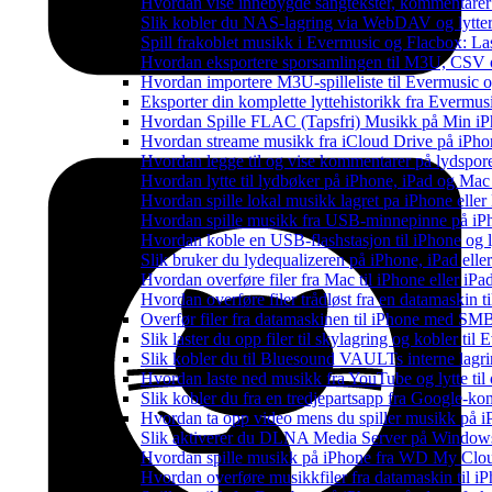
Hvordan vise innebygde sangtekster, kommentarer
Slik kobler du NAS-lagring via WebDAV og lytter 
Spill frakoblet musikk i Evermusic og Flacbox: Last
Hvordan eksportere sporsamlingen til M3U, CSV
Hvordan importere M3U-spilleliste til Evermusic 
Eksporter din komplette lyttehistorikk fra Evermus
Hvordan Spille FLAC (Tapsfri) Musikk på Min i
Hvordan streame musikk fra iCloud Drive på iPho
Hvordan legge til og vise kommentarer på lydspo
Hvordan lytte til lydbøker på iPhone, iPad og Ma
Hvordan spille lokal musikk lagret pa iPhone elle
Hvordan spille musikk fra USB-minnepinne på iP
Hvordan koble en USB-flashstasjon til iPhone og lyt
Slik bruker du lydequalizeren på iPhone, iPad el
Hvordan overføre filer fra Mac til iPhone eller iP
Hvordan overføre filer trådløst fra en datamaskin 
Overfør filer fra datamaskinen til iPhone med SM
Slik laster du opp filer til skylagring og kobler til
Slik kobler du til Bluesound VAULTs interne lagri
Hvordan laste ned musikk fra YouTube og lytte til
Slik kobler du fra en tredjepartsapp fra Google-ko
Hvordan ta opp video mens du spiller musikk på 
Slik aktiverer du DLNA Media Server på Windows 
Hvordan spille musikk på iPhone fra WD My Cl
Hvordan overføre musikkfiler fra datamaskin til 