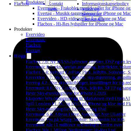
Produkter
Flacbox
Kontakt
Informasjonskapselpolicy
Evermusic - Frakoblet musikkspiller for iPhone o
støtte
Vilkår og
Evertag - Musikk-taggredigerer for iPhone og Mac
betingelser
Evervideo - HD-videospiller for iPhone og Mac
Lisensavtale
Flacbox - Hi-Res lydspiller for iPhone og Mac
Produkter
Evervideo
Evermusic
Flacbox
Evertag
Blogg
Flacbox 7.6: Ny BASS-lydmotor, effekter, DSP og en le
Evermusic 8.7: ekte sømløs avspilling, lydeffekter, volum
Flacbox 7.4: nybygd CarPlay, Plex, Jellyfin, Subsonic, S
Evervideo 1.7: Ny Plex, Jellyfin, sky-strømming, avspill
Evertag 4.2: Nye sky-tilkoblinger, innstillinger for tag-red
Evermusic 8.6: Ny CarPlay, Plex, Jellyfin, SFTP og sang
Beste Sky-musikkspillere for iPhone i 2026
Eksporter Wix-blogginnlegg til Markdown med OpenAI
Spill Lossless FLAC og DSD på iPhone og Mac med Fl
Beste Sky-musikkspiller for iPhone og iPad
Evermusic 6.8: Aliyun Drive, Synology, Nye UI-stiler
Evermusic Pro på Setapp Mobile: Skymusikk for iOS
Evermusic når 11 millioner nedlastinger verden over
Flacbox Når 1 Million Nedlastinger: Hi-Res Lyd