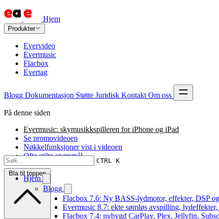
Hjem
Produkter
Evervideo
Evermusic
Flacbox
Evertag
Blogg
Dokumentasjon
Støtte
Juridisk
Kontakt
Om oss
På denne siden
Evermusic: skymusikkspilleren for iPhone og iPad
Se promovideoen
Nøkkelfunksjoner vist i videoen
Ofte stilte spørsmål
CTRL K
Bla til toppen
Hjem
Blogg
Flacbox 7.6: Ny BASS-lydmotor, effekter, DSP og
Evermusic 8.7: ekte sømløs avspilling, lydeffekter
Flacbox 7.4: nybygd CarPlay, Plex, Jellyfin, Subso