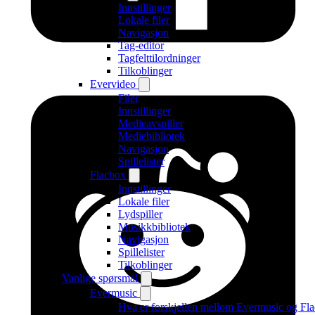
Innstillinger
Lokale filer
Navigasjon
Tag-editor
Tagfelttilordninger
Tilkoblinger
Evervideo
Filer
Innstillinger
Medieavspiller
Mediebibliotek
Navigasjon
Spillelister
Flacbox
Innstillinger
Lokale filer
Lydspiller
Musikkbibliotek
Navigasjon
Spillelister
Tilkoblinger
Vanlige spørsmål
Evermusic
Hva er forskjellen mellom Evermusic og Fl