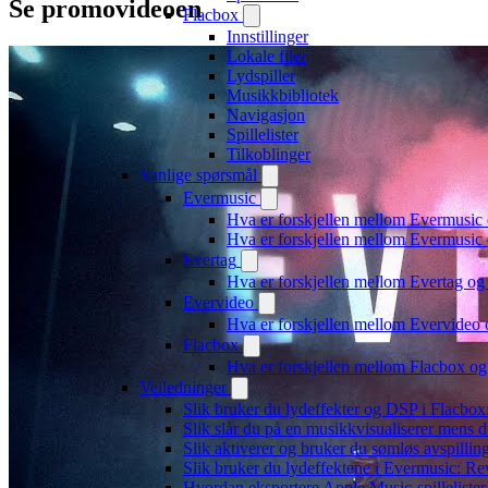
Se promovideoen
Flacbox
Innstillinger
Lokale filer
Lydspiller
Musikkbibliotek
Navigasjon
Spillelister
Tilkoblinger
Vanlige spørsmål
Evermusic
Hva er forskjellen mellom Evermusic
Hva er forskjellen mellom Evermusi
Evertag
Hva er forskjellen mellom Evertag o
Evervideo
Hva er forskjellen mellom Evervideo
Flacbox
Hva er forskjellen mellom Flacbox o
Veiledninger
Slik bruker du lydeffekter og DSP i Flacbo
Slik slår du på en musikkvisualiserer mens 
Slik aktiverer og bruker du sømløs avspillin
Slik bruker du lydeffektene i Evermusic: R
Hvordan eksportere Apple Music-spilleliste