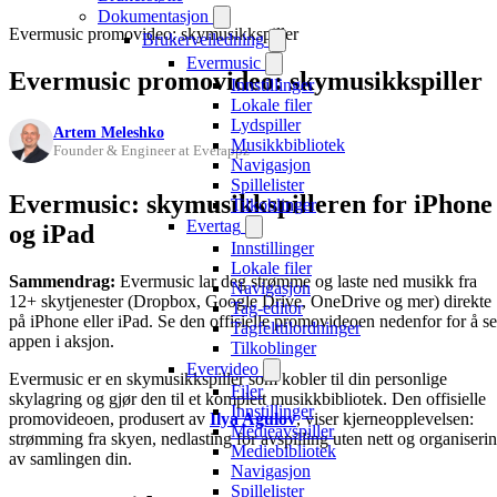
Dokumentasjon
Evermusic promovideo: skymusikkspiller
Brukerveiledning
Evermusic
Evermusic promovideo: skymusikkspiller
Innstillinger
Lokale filer
Lydspiller
Artem Meleshko
Musikkbibliotek
Founder & Engineer at Everappz
Navigasjon
Spillelister
Evermusic: skymusikkspilleren for iPhone
Tilkoblinger
Evertag
og iPad
Innstillinger
Lokale filer
Sammendrag:
Evermusic lar deg strømme og laste ned musikk fra
Navigasjon
12+ skytjenester (Dropbox, Google Drive, OneDrive og mer) direkte
Tag-editor
på iPhone eller iPad. Se den offisielle promovideoen nedenfor for å se
Tagfelttilordninger
appen i aksjon.
Tilkoblinger
Evervideo
Evermusic er en skymusikkspiller som kobler til din personlige
Filer
skylagring og gjør den til et komplett musikkbibliotek. Den offisielle
Innstillinger
promovideoen, produsert av
Ilya Agulov
, viser kjerneopplevelsen:
Medieavspiller
strømming fra skyen, nedlasting for avspilling uten nett og organiseri
Mediebibliotek
av samlingen din.
Navigasjon
Spillelister