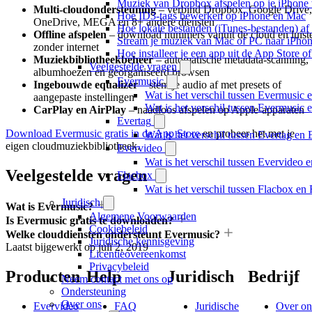
Muziek van Dropbox afspelen op je iPhone w
Multi-cloudondersteuning
– verbind Dropbox, Google Drive,
Hoe ID3-tags bewerken op iPhone en Mac
OneDrive, MEGA en 8+ andere diensten
Hoe lokale bestanden (iTunes-bestanden) af 
Offline afspelen
– download nummers vanuit de cloud en luist
Stream je muziek van Mac of PC naar iPh
zonder internet
Hoe installeer je een app uit de App Store 
Muziekbibliotheekbeheer
– automatische metadata-scanning,
Veelgestelde vragen
albumhoezen en georganiseerd browsen
Evermusic
Ingebouwde equalizer
– stem je audio af met presets of
Wat is het verschil tussen Evermusic 
aangepaste instellingen
Wat is het verschil tussen Evermusic
CarPlay en AirPlay
– naadloos afspelen op Apple-apparaten
Evertag
Download Evermusic gratis in de App Store
en probeer het met je
Wat is het verschil tussen Evertag e
eigen cloudmuziekbibliotheek.
Evervideo
Wat is het verschil tussen Evervideo
Veelgestelde vragen
Flacbox
Wat is het verschil tussen Flacbox e
Juridisch
Wat is Evermusic?
Algemene Voorwaarden
Is Evermusic gratis te downloaden?
Cookiebeleid
Welke clouddiensten ondersteunt Evermusic?
Juridische kennisgeving
Laatst bijgewerkt op
juli 2, 2019
Licentieovereenkomst
Privacybeleid
Producten
Help
Juridisch
Bedrijf
Neem contact met ons op
Ondersteuning
Over ons
Evervideo
FAQ
Juridische
Over on