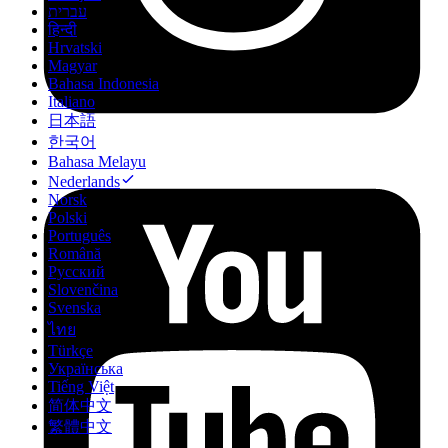
עברית
हिन्दी
Hrvatski
Magyar
Bahasa Indonesia
Italiano
日本語
한국어
Bahasa Melayu
Nederlands
Norsk
Polski
Português
Română
Русский
Slovenčina
Svenska
ไทย
Türkçe
Українська
Tiếng Việt
简体中文
繁體中文