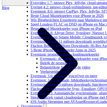
Evervideo 1.7: nieuwe Plex, Jellyfin, cloud-stream
Evertag 4.2: nieuwe cloud-verbindingen, tag-editor
Blog
Evermusic 8.6: nieuwe CarPlay, Plex, Jellyfin, SF
Beste Cloud Muziekspelers voor iPhone in 2026
Wix Blogberichten Exporteren naar Markdown m
Speel Lossless FLAC en DSD op iPhone en Mac 
Beste Cloud Muziekspeler voor iPhone en iPad
Evermusic 6.8: Aliyun Drive, Synology, Nieuwe UI
Evermusic Pro op Setapp Mobile: Cloudmuziek v
Evermusic bereikt 11 miljoen downloads wereldwi
Flacbox Bereikt 1 Miljoen Downloads: Hi-Res Au
5 Beste iPhone Muziekspeler Apps in 2025
Evermusic promotievideo: cloudmuziekspeler
Evermusic: de cloudmuziekspeler voor iPho
Bekijk de promotievideo
Belangrijkste functies in de video
Veelgestelde vragen
Evermusic 3.6: CarPlay, VoiceOver en meer
Evermusic 3.1: Crossfade, bibliotheeksynchronisat
Evermusic bereikt 3 miljoen downloads: functieove
Flacbox 1.6: Automatische Sync, Equalizer, OPU
Evermusic 2.3: Automatische synchronisatie, afspee
Stream muziek vanuit cloudopslag op iPhone met
iOS Audio Streaming met AVAssetResourceLoade
Documentatie