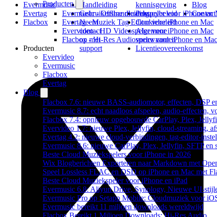
Producten
Evermusic
Handleiding
kennisgeving
Blog
Evertag
Gebruikershandleiding
Privacybeleid
Contact
Evermusic - Offline muziekspeler voor iPhone en
Flacbox
Neem
Cookiebeleid
Evertag - Muziek Tag Editor voor iPhone en Mac
contact
Algemene
Evervideo - HD Videospeler voor iPhone en Mac
op met
voorwaarden
Flacbox - Hi-Res Audiospeler voor iPhone en Ma
support
Licentieovereenkomst
Producten
Evervideo
Evermusic
Flacbox
Evertag
Blog
Flacbox 7.6: nieuwe BASS-audiomotor, effecten, DSP en
Evermusic 8.7: echt naadloos afspelen, audio-effecten, 
Flacbox 7.4: opnieuw opgebouwde CarPlay, Plex, Jellyfi
Evervideo 1.7: nieuwe Plex, Jellyfin, cloud-streaming, a
Evertag 4.2: nieuwe cloud-verbindingen, tag-editor-instel
Evermusic 8.6: nieuwe CarPlay, Plex, Jellyfin, SFTP en 
Beste Cloud Muziekspelers voor iPhone in 2026
Wix Blogberichten Exporteren naar Markdown met Ope
Speel Lossless FLAC en DSD op iPhone en Mac met Fl
Beste Cloud Muziekspeler voor iPhone en iPad
Evermusic 6.8: Aliyun Drive, Synology, Nieuwe UI-stijl
Evermusic Pro op Setapp Mobile: Cloudmuziek voor iO
Evermusic bereikt 11 miljoen downloads wereldwijd
Flacbox Bereikt 1 Miljoen Downloads: Hi-Res Audio