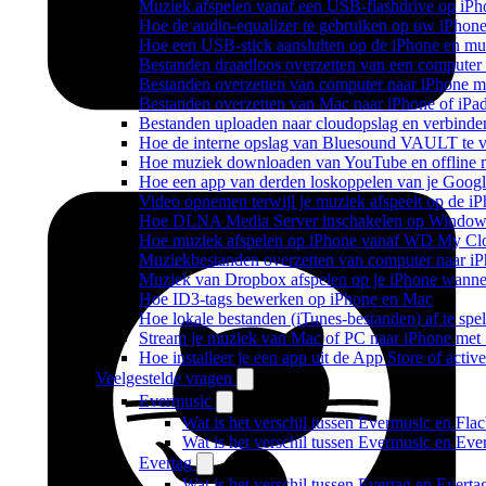
Muziek afspelen vanaf een USB-flashdrive op iP
Hoe de audio-equalizer te gebruiken op uw iPhon
Hoe een USB-stick aansluiten op de iPhone en muz
Bestanden draadloos overzetten van een computer
Bestanden overzetten van computer naar iPhone m
Bestanden overzetten van Mac naar iPhone of iPa
Bestanden uploaden naar cloudopslag en verbinde
Hoe de interne opslag van Bluesound VAULT te v
Hoe muziek downloaden van YouTube en offline m
Hoe een app van derden loskoppelen van je Googl
Video opnemen terwijl je muziek afspeelt op de i
Hoe DLNA Media Server inschakelen op Windows 
Hoe muziek afspelen op iPhone vanaf WD My C
Muziekbestanden overzetten van computer naar i
Muziek van Dropbox afspelen op je iPhone wanneer
Hoe ID3-tags bewerken op iPhone en Mac
Hoe lokale bestanden (iTunes-bestanden) af te spe
Stream je muziek van Mac of PC naar iPhone me
Hoe installeer je een app uit de App Store of acti
Veelgestelde vragen
Evermusic
Wat is het verschil tussen Evermusic en Fla
Wat is het verschil tussen Evermusic en Ev
Evertag
Wat is het verschil tussen Evertag en Evert