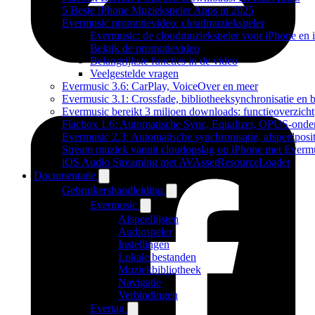
5 Beste iPhone Muziekspeler Apps in 2025
Evermusic promotievideo: cloudmuziekspeler
Evermusic: de cloudmuziekspeler voor iPhone en 
Bekijk de promotievideo
Belangrijkste functies in de video
Veelgestelde vragen
Evermusic 3.6: CarPlay, VoiceOver en meer
Evermusic 3.1: Crossfade, bibliotheeksynchronisatie en 
Evermusic bereikt 3 miljoen downloads: functieoverzicht
Flacbox 1.6: Automatische Sync, Equalizer, OPUS-onde
Evermusic 2.3: Automatische synchronisatie, afspeelposit
Stream muziek vanuit cloudopslag op iPhone met Everm
iOS Audio Streaming met AVAssetResourceLoader
Documentatie
Gebruikershandleiding
Evermusic
Afspeellijsten
Audiospeler
Instellingen
Lokale bestanden
Muziekbibliotheek
Navigatie
Verbindingen
Evertag