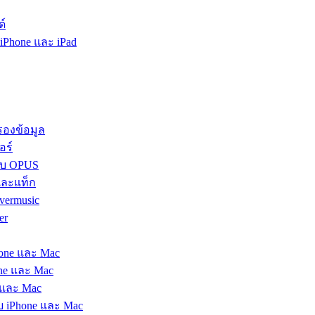
ด์
 iPhone และ iPad
รองข้อมูล
อร์
รับ OPUS
 และแท็ก
vermusic
er
hone และ Mac
ne และ Mac
e และ Mac
ับ iPhone และ Mac