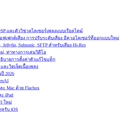
 DSP และตัววิชวลไลเซอร์เพลงแบบเรียลไทม์
 เอฟเฟกต์เสียง การปรับระดับเสียง อีควอไลเซอร์ที่ออกแบบใหม่
, Jellyfin, Subsonic, SFTP สำหรับเสียง Hi-Res
หม่, ท่าทางการเล่นวิดีโอ
ธิบายการตั้งค่าตัวแก้ไขแท็ก
P และวิดเจ็ตเนื้อเพลง
นปี 2026
enAI
ละ Mac ด้วย Flacbox
ละ iPad
UI ใหม่
ำหรับ iOS