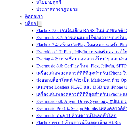
นโยบายคุกกี้
ประกาศทางกฎหมาย
ติดต่อเรา
บล็อก
Flacbox 7.6: เอนจินเสียง BASS ใหม่ เอฟเฟกต์
Evermusic 8.7: การเล่นแบบไร้ช่องว่างของจริง
Flacbox 7.4: สร้าง CarPlay ใหม่หมด รองรับ Plex
Evervideo 1.7: Plex, Jellyfin, การสตรีมคลาวด์ใ
Evertag 4.2: การเชื่อมต่อคลาวด์ใหม่ ๆ และคำอ
Evermusic 8.6: CarPlay ใหม่, Plex, Jellyfin, SFT
เครื่องเล่นเพลงคลาวด์ที่ดีที่สุดสำหรับ iPhone ใ
ส่งออกบล็อกโพสต์ Wix เป็น Markdown ด้วย Op
เล่นเพลง Lossless FLAC และ DSD บน iPhone แ
เครื่องเล่นเพลงคลาวด์ที่ดีที่สุดสำหรับ iPhone แ
Evermusic 6.8: Aliyun Drive, Synology, รูปแบบ 
Evermusic Pro บน Setapp Mobile: เพลงคลาวด์ส
Evermusic ทะลุ 11 ล้านดาวน์โหลดทั่วโลก
Flacbox ครบ 1 ล้านดาวน์โหลด: เสียง Hi-Res