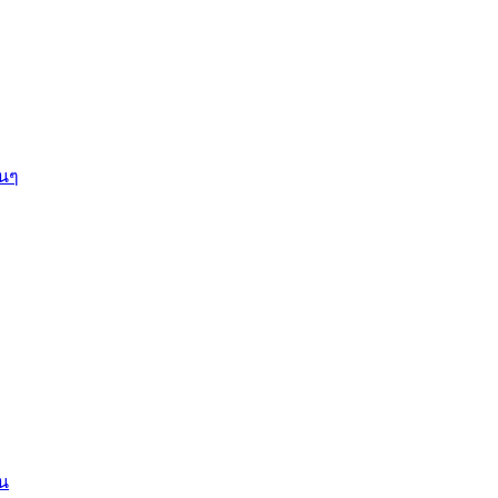
่นๆ
่น