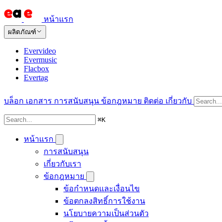
หน้าแรก
ผลิตภัณฑ์
Evervideo
Evermusic
Flacbox
Evertag
บล็อก
เอกสาร
การสนับสนุน
ข้อกฎหมาย
ติดต่อ
เกี่ยวกับ
⌘
K
หน้าแรก
การสนับสนุน
เกี่ยวกับเรา
ข้อกฎหมาย
ข้อกำหนดและเงื่อนไข
ข้อตกลงสิทธิ์การใช้งาน
นโยบายความเป็นส่วนตัว