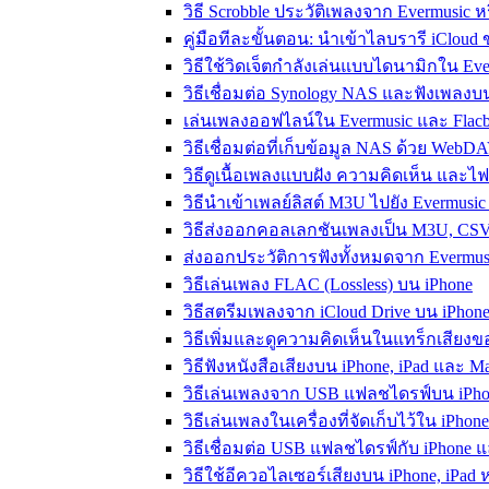
วิธี Scrobble ประวัติเพลงจาก Evermusic หร
คู่มือทีละขั้นตอน: นำเข้าไลบรารี iCloud
วิธีใช้วิดเจ็ตกำลังเล่นแบบไดนามิกใน E
วิธีเชื่อมต่อ Synology NAS และฟังเพลง
เล่นเพลงออฟไลน์ใน Evermusic และ Flac
วิธีเชื่อมต่อที่เก็บข้อมูล NAS ด้วย We
วิธีดูเนื้อเพลงแบบฝัง ความคิดเห็น และ
วิธีนำเข้าเพลย์ลิสต์ M3U ไปยัง Evermusi
วิธีส่งออกคอลเลกชันเพลงเป็น M3U, CSV
ส่งออกประวัติการฟังทั้งหมดจาก Evermusi
วิธีเล่นเพลง FLAC (Lossless) บน iPhone
วิธีสตรีมเพลงจาก iCloud Drive บน iPhon
วิธีเพิ่มและดูความคิดเห็นในแทร็กเสียงข
วิธีฟังหนังสือเสียงบน iPhone, iPad และ M
วิธีเล่นเพลงจาก USB แฟลชไดรฟ์บน iPhon
วิธีเล่นเพลงในเครื่องที่จัดเก็บไว้ใน iPhon
วิธีเชื่อมต่อ USB แฟลชไดรฟ์กับ iPhone แ
วิธีใช้อีควอไลเซอร์เสียงบน iPhone, iPad 