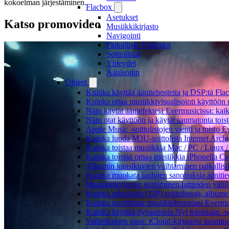
kokoelman järjestäminen.
Flacbox
Asetukset
Katso promovideo
Musiikkikirjasto
Navigointi
Paikalliset Tiedostot
Soittolistat
Yhteydet
Äänisoitin
Ohjeet
Kuinka käyttää äänitehosteita ja DSP:tä Fla
Kuinka ottaa musiikkivisualisointi käyttöön m
Näin käytät ääniefektejä Evermusicissa: kai
Näin otat käyttöön ja käytät saumatonta tois
Apple Music -soittolistojen vienti ja toisto 
Kuinka luoda M3U-soittolista Internet Archi
Kuinka toistaa musiikkia Mac / PC / Linux 
Kuinka toistaa omaa musiikkia iPhonella Ca
Albumin kansikuvien vaihtaminen paikallisille
Kuinka muokata laulujen sanoituksia äänitie
Musiikkikirjaston siirtäminen laitteiden väli
Kuinka arkistoida (ZIP) soittolistoja, albumei
Kuinka scrobblata musiikkihistoriasi Evermus
Kuinka käyttää dynaamisia Nyt toistetaan -w
Vaiheittainen opas: iCloud-kirjastosi tuomi