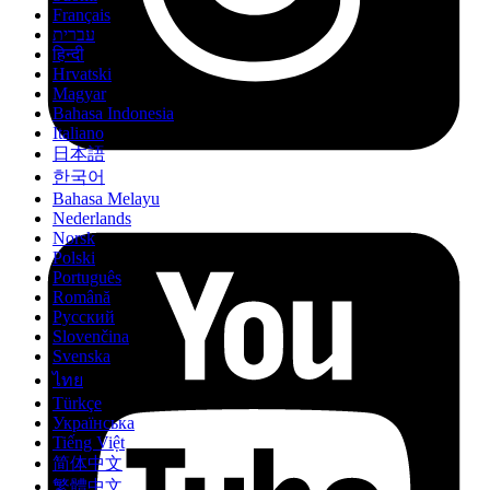
Français
עברית
हिन्दी
Hrvatski
Magyar
Bahasa Indonesia
Italiano
日本語
한국어
Bahasa Melayu
Nederlands
Norsk
Polski
Português
Română
Русский
Slovenčina
Svenska
ไทย
Türkçe
Українська
Tiếng Việt
简体中文
繁體中文