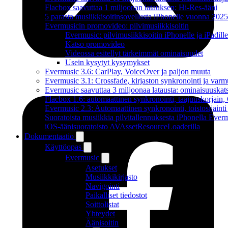
Flacbox saavuttaa 1 miljoonan latauksen: Hi-Res-ääni
5 parasta musiikkisoitinsovellusta iPhonelle vuonna 2025
Evermusicin promovideo: pilvimusiikkisoitin
Evermusic: pilvimusiikkisoitin iPhonelle ja iPadille
Katso promovideo
Videossa esitellyt tärkeimmät ominaisuudet
Usein kysytyt kysymykset
Evermusic 3.6: CarPlay, VoiceOver ja paljon muuta
Evermusic 3.1: Crossfade, kirjaston synkronointi ja varm
Evermusic saavuttaa 3 miljoonaa latausta: ominaisuuskat
Flacbox 1.6: automaattinen synkronointi, taajuuskorjain
Evermusic 2.3: Automaattinen synkronointi, toistosijainti 
Suoratoista musiikkia pilvitallennuksesta iPhonella Everm
iOS-äänisuoratoisto AVAssetResourceLoaderilla
Dokumentaatio
Käyttöopas
Evermusic
Asetukset
Musiikkikirjasto
Navigointi
Paikalliset tiedostot
Soittolistat
Yhteydet
Äänisoitin