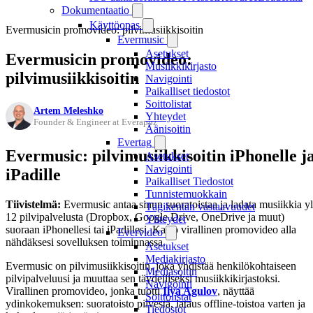
Dokumentaatio
Käyttöopas
Evermusicin promovideo: pilvimusiikkisoitin
Evermusic
Asetukset
Evermusicin promovideo:
Musiikkikirjasto
pilvimusiikkisoitin
Navigointi
Paikalliset tiedostot
Soittolistat
Artem Meleshko
Yhteydet
Founder & Engineer at Everappz
Äänisoitin
Evertag
Evermusic: pilvimusiikkisoitin iPhonelle j
Asetukset
Navigointi
iPadille
Paikalliset Tiedostot
Tunnistemuokkain
Tiivistelmä:
Evermusic antaa sinun suoratoistaa ja ladata musiikkia yl
Tägikentän vastaavuudet
12 pilvipalvelusta (Dropbox, Google Drive, OneDrive ja muut)
Yhteydet
suoraan iPhonellesi tai iPadillesi. Katso virallinen promovideo alla
Evervideo
nähdäksesi sovelluksen toiminnassa.
Asetukset
Mediakirjasto
Evermusic on pilvimusiikkisoitin, joka yhdistää henkilökohtaiseen
Mediasoitin
pilvipalveluusi ja muuttaa sen täydelliseksi musiikkikirjastoksi.
Navigointi
Virallinen promovideo, jonka tuotti
Ilya Agulov
, näyttää
Soittolistat
ydinkokemuksen: suoratoisto pilvestä, lataus offline-toistoa varten ja
Tiedostot