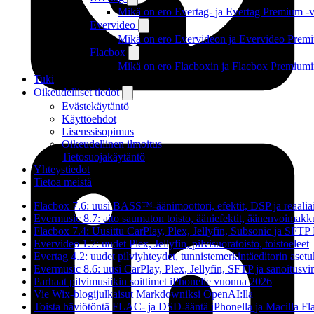
Mikä on ero Evertag- ja Evertag Premium -ve
Evervideo
Mikä on ero Evervideon ja Evervideo Premiu
Flacbox
Mikä on ero Flacboxin ja Flacbox Premiumin
Tuki
Oikeudelliset tiedot
Evästekäytäntö
Käyttöehdot
Lisenssisopimus
Oikeudellinen ilmoitus
Tietosuojakäytäntö
Yhteystiedot
Tietoa meistä
Flacbox 7.6: uusi BASS™-äänimoottori, efektit, DSP ja reaaliai
Evermusic 8.7: aito saumaton toisto, ääniefektit, äänenvoimakku
Flacbox 7.4: Uusittu CarPlay, Plex, Jellyfin, Subsonic ja SFTP
Evervideo 1.7: uudet Plex, Jellyfin, pilvisuoratoisto, toistoeleet
Evertag 4.2: uudet pilviyhteydet, tunnistemerkintäeditorin asetuk
Evermusic 8.6: uusi CarPlay, Plex, Jellyfin, SFTP ja sanoitusv
Parhaat pilvimusiikin soittimet iPhonelle vuonna 2026
Vie Wix-blogijulkaisut Markdowniksi OpenAI:lla
Toista häviötöntä FLAC- ja DSD-ääntä iPhonella ja Macilla Fla