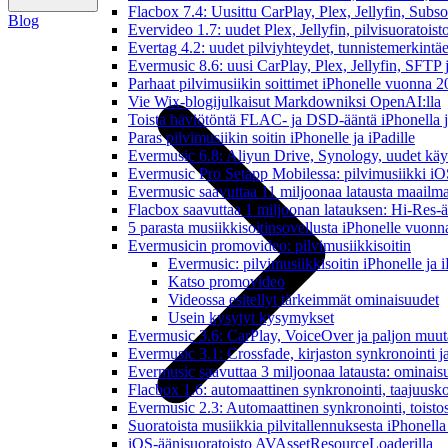
Flacbox 7.4: Uusittu CarPlay, Plex, Jellyfin, Subs
Blog
Evervideo 1.7: uudet Plex, Jellyfin, pilvisuoratoisto
Evertag 4.2: uudet pilviyhteydet, tunnistemerkintäed
Evermusic 8.6: uusi CarPlay, Plex, Jellyfin, SFTP 
Parhaat pilvimusiikin soittimet iPhonelle vuonna 
Vie Wix-blogijulkaisut Markdowniksi OpenAI:lla
Toista häviötöntä FLAC- ja DSD-ääntä iPhonella j
Paras pilvimusiikin soitin iPhonelle ja iPadille
Evermusic 6.8: Aliyun Drive, Synology, uudet käytt
Evermusic Pro Setapp Mobilessa: pilvimusiikki iOS
Evermusic saavuttaa 11 miljoonaa latausta maailma
Flacbox saavuttaa 1 miljoonan latauksen: Hi-Res-ä
5 parasta musiikkisoitinsovellusta iPhonelle vuon
Evermusicin promovideo: pilvimusiikkisoitin
Evermusic: pilvimusiikkisoitin iPhonelle ja i
Katso promovideo
Videossa esitellyt tärkeimmät ominaisuudet
Usein kysytyt kysymykset
Evermusic 3.6: CarPlay, VoiceOver ja paljon muut
Evermusic 3.1: Crossfade, kirjaston synkronointi 
Evermusic saavuttaa 3 miljoonaa latausta: ominais
Flacbox 1.6: automaattinen synkronointi, taajuusk
Evermusic 2.3: Automaattinen synkronointi, toistosij
Suoratoista musiikkia pilvitallennuksesta iPhonell
iOS-äänisuoratoisto AVAssetResourceLoaderilla