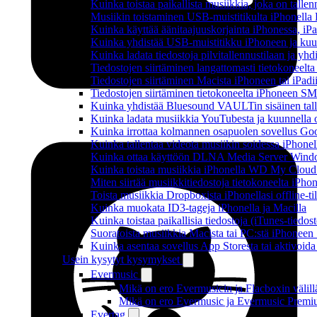
Kuinka toistaa paikallista musiikkia, joka on tallenn
Musiikin toistaminen USB-muistitikulta iPhonella
Kuinka käyttää äänitaajuuskorjainta iPhonessa, iPa
Kuinka yhdistää USB-muistitikku iPhoneen ja kuunnel
Kuinka ladata tiedostoja pilvitallennustilaan ja yh
Tiedostojen siirtäminen langattomasti tietokoneel
Tiedostojen siirtäminen Macista iPhoneen tai iPadi
Tiedostojen siirtäminen tietokoneelta iPhoneen SM
Kuinka yhdistää Bluesound VAULTin sisäinen tallen
Kuinka ladata musiikkia YouTubesta ja kuunnella o
Kuinka irrottaa kolmannen osapuolen sovellus Googl
Kuinka tallentaa videota musiikin soidessa iPhonel
Kuinka ottaa käyttöön DLNA Media Server Windows
Kuinka toistaa musiikkia iPhonella WD My Clou
Miten siirtää musiikkitiedostoja tietokoneelta iPh
Toista musiikkia Dropboxista iPhonellasi offline-ti
Kuinka muokata ID3-tageja iPhonella ja Macilla
Kuinka toistaa paikallisia tiedostoja (iTunes-tiedos
Suoratoista musiikkia Macista tai PC:stä iPhonee
Kuinka asentaa sovellus App Storesta tai aktivoida
Usein kysytyt kysymykset
Evermusic
Mikä on ero Evermusicin ja Flacboxin välill
Mikä on ero Evermusic ja Evermusic Premiu
Evertag