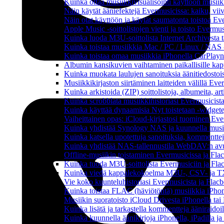
Kuinka ottaa musiikkivisualisointi käyttöön musiikki
Näin käytät ääniefektejä Evermusicissa: kaiku, vi
Näin otat käyttöön ja käytät saumatonta toistoa Ev
Apple Music -soittolistojen vienti ja toisto Evermu
Kuinka luoda M3U-soittolista Internet Archivesta 
Kuinka toistaa musiikkia Mac / PC / Linux / NAS 
Kuinka toistaa omaa musiikkia iPhonella CarPlayn
Albumin kansikuvien vaihtaminen paikallisille kappa
Kuinka muokata laulujen sanoituksia äänitiedostoi
Musiikkikirjaston siirtäminen laitteiden välillä Eve
Kuinka arkistoida (ZIP) soittolistoja, albumeita, art
Kuinka scrobblata musiikkihistoriasi Evermusicista
Kuinka käyttää dynaamisia Nyt toistetaan -widgete
Vaiheittainen opas: iCloud-kirjastosi tuominen Eve
Kuinka yhdistää Synology NAS ja kuunnella musiik
Kuinka katsella upotettuja sanoituksia, kommenttej
Kuinka yhdistää NAS-tallennustila WebDAV:n avull
Offline-musiikin toistaminen Evermusicissa ja Flacb
Kuinka tuoda M3U-soittolista Evermusiciin ja Fla
Kuinka viedä kappalekokoelma M3U-, CSV- ja TX
Vie koko kuunteluhistoriasi Evermusicista ja Flacb
Kuinka toistaa FLAC (häviötöntä) musiikkia iPhon
Musiikin suoratoisto iCloud Drivesta iPhonella tai
Kuinka lisätä ja tarkastella kommentteja ääniraidoi
Kuinka kuunnella äänikirjoja iPhonella, iPadilla j