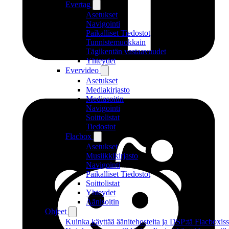
Evertag
Asetukset
Navigointi
Paikalliset Tiedostot
Tunnistemuokkain
Tägikentän vastaavuudet
Yhteydet
Evervideo
Asetukset
Mediakirjasto
Mediasoitin
Navigointi
Soittolistat
Tiedostot
Flacbox
Asetukset
Musiikkikirjasto
Navigointi
Paikalliset Tiedostot
Soittolistat
Yhteydet
Äänisoitin
Ohjeet
Kuinka käyttää äänitehosteita ja DSP:tä Flacboxiss