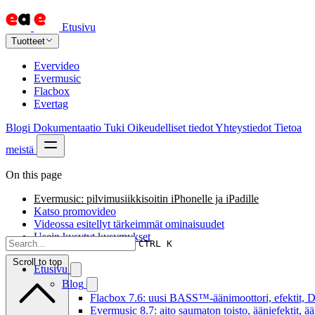
Etusivu
Tuotteet
Evervideo
Evermusic
Flacbox
Evertag
Blogi
Dokumentaatio
Tuki
Oikeudelliset tiedot
Yhteystiedot
Tietoa
meistä
On this page
Evermusic: pilvimusiikkisoitin iPhonelle ja iPadille
Katso promovideo
Videossa esitellyt tärkeimmät ominaisuudet
Usein kysytyt kysymykset
CTRL K
Scroll to top
Etusivu
Blog
Flacbox 7.6: uusi BASS™-äänimoottori, efektit, DS
Evermusic 8.7: aito saumaton toisto, ääniefektit, 