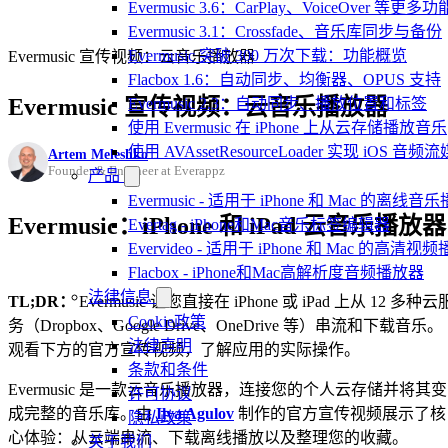
Evermusic 3.6：CarPlay、VoiceOver 等更多功
Evermusic 3.1：Crossfade、音乐库同步与备份
Evermusic 突破 300 万次下载：功能概览
Evermusic 宣传视频：云音乐播放器
Flacbox 1.6：自动同步、均衡器、OPUS 支持
Evermusic 宣传视频：云音乐播放器
Evermusic 2.3：自动同步、播放位置和标签
使用 Evermusic 在 iPhone 上从云存储播放音乐
使用 AVAssetResourceLoader 实现 iOS 音
Artem Meleshko
Founder & Engineer at Everappz
产品
Evermusic - 适用于 iPhone 和 Mac 的离线
Evermusic：iPhone 和 iPad 云音乐播放器
Evertag - iPhone和Mac音乐标签编辑器
Evervideo - 适用于 iPhone 和 Mac 的高清视
Flacbox - iPhone和Mac高解析度音频播放器
法律信息
TL;DR：
Evermusic 让您直接在 iPhone 或 iPad 上从 12 多种云
Cookie政策
务（Dropbox、Google Drive、OneDrive 等）串流和下载音乐。
法律声明
观看下方的官方宣传视频，了解应用的实际操作。
条款和条件
Evermusic 是一款云音乐播放器，连接您的个人云存储并将其变
许可协议
成完整的音乐库。由
Ilya Agulov
制作的官方宣传视频展示了核
隐私政策
心体验：从云端串流、下载离线播放以及整理您的收藏。
关于我们