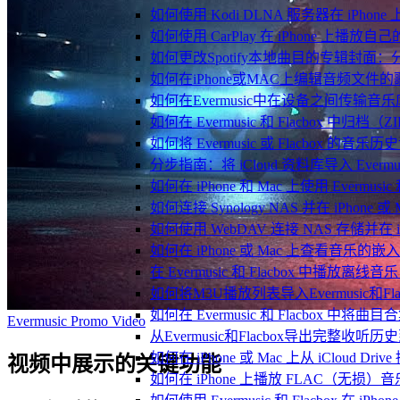
如何使用 Kodi DLNA 服务器在 iPhone 上播
如何使用 CarPlay 在 iPhone 上播放自
如何更改Spotify本地曲目的专辑封面
如何在iPhone或MAC上编辑音频文件的
如何在Evermusic中在设备之间传输音
如何在 Evermusic 和 Flacbox
如何将 Evermusic 或 Flacbox 的音乐历史记录
分步指南：将 iCloud 资料库导入 Evermusic
如何在 iPhone 和 Mac 上使用 Evermus
如何连接 Synology NAS 并在 iPhone 
如何使用 WebDAV 连接 NAS 存储并在 iP
如何在 iPhone 或 Mac 上查看音乐的
在 Evermusic 和 Flacbox 中
如何将M3U播放列表导入Evermusic和Flac
如何在 Evermusic 和 Flacbox 中将曲
Evermusic Promo Video
从Evermusic和Flacbox导出完整收听历史到
如何在 iPhone 或 Mac 上从 iCloud Dri
视频中展示的关键功能
如何在 iPhone 上播放 FLAC（无损）音