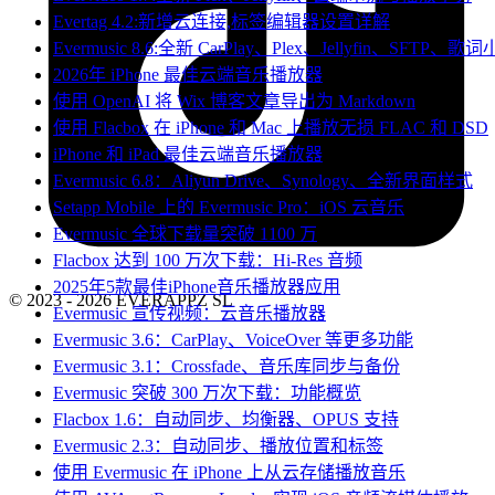
Evertag 4.2:新增云连接,标签编辑器设置详解
Evermusic 8.6:全新 CarPlay、Plex、Jellyfin、SFTP、
2026年 iPhone 最佳云端音乐播放器
使用 OpenAI 将 Wix 博客文章导出为 Markdown
使用 Flacbox 在 iPhone 和 Mac 上播放无损 FLAC 和 DSD
iPhone 和 iPad 最佳云端音乐播放器
Evermusic 6.8：Aliyun Drive、Synology、全新界面样式
Setapp Mobile 上的 Evermusic Pro：iOS 云音乐
Evermusic 全球下载量突破 1100 万
Flacbox 达到 100 万次下载：Hi-Res 音频
2025年5款最佳iPhone音乐播放器应用
© 2023 - 2026 EVERAPPZ SL
Evermusic 宣传视频：云音乐播放器
Evermusic 3.6：CarPlay、VoiceOver 等更多功能
Evermusic 3.1：Crossfade、音乐库同步与备份
Evermusic 突破 300 万次下载：功能概览
Flacbox 1.6：自动同步、均衡器、OPUS 支持
Evermusic 2.3：自动同步、播放位置和标签
使用 Evermusic 在 iPhone 上从云存储播放音乐