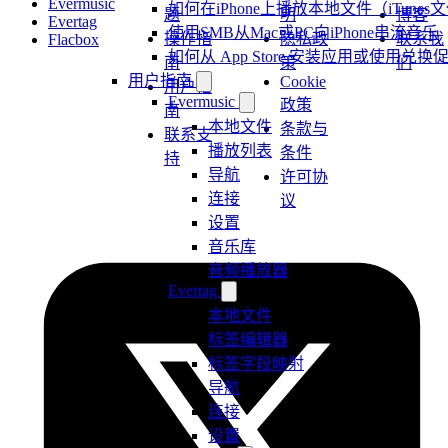
Evermusic
如何在iPhone上播放本地文件（iTunes
题
明
博客
Evertag
使用SMB从Mac或PC向iPhone串流音乐
操作指
隐私政
联系我
Flacbox
如何从 App Store 安装应用或使用
南
策
们
用户指南
Cookie
用户指
Evermusic
政策
南
本地文件
条款与
联系支
播放列表
条件
持
导航
许可协
连接
议
设置
音乐库
音频播放器
Evertag
本地文件
标签编辑器
标签字段映射
导航
连接
设置