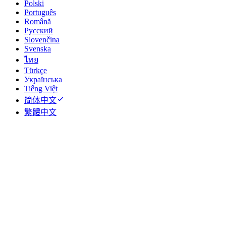
Polski
Português
Română
Русский
Slovenčina
Svenska
ไทย
Türkçe
Українська
Tiếng Việt
简体中文
繁體中文