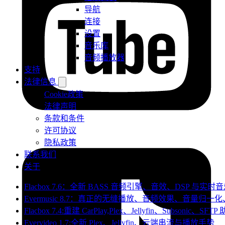
导航
连接
设置
音乐库
音频播放器
支持
法律信息
Cookie政策
法律声明
条款和条件
许可协议
隐私政策
联系我们
关于
Flacbox 7.6：全新 BASS 音频引擎、音效、DSP 与实
Evermusic 8.7：真正的无缝播放、音频效果、音量归
Flacbox 7.4:重建 CarPlay,Plex、Jellyfin、Subsonic、SFT
Evervideo 1.7:全新 Plex、Jellyfin、云端串流与播放手势