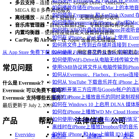
如何使用 Evermusic 和 Flacbox 在 
多云支持
– 连接 Dropbox、Google Drive、OneDrive、
如何播放存储在iPhone或Mac上的本地
MEGA 和 8 多种其他服务
如何使用 Evermusic 和 SanDisk iXp
离线播放
– 从云端下载曲目，无需网络即可收听
如何使用Evermusic在iPhone、iPad和
音乐库管理器
– 自动元数据扫描、专辑封面和有序浏览
如何将USB闪存盘连接到iPhone并收
内置均衡器
– 使用预设或自定义设置微调音频
如何在 iPhone、iPad 或 Mac 上使用 Eve
CarPlay 和 AirPlay
– 在 Apple 设备间无缝播放
如何将文件上传到云存储并连接到 Evermusic、
如何使用 Finder 将文件从 Mac 传输到 iPho
从 App Store 免费下载 Evermusic
，用您自己的云音乐库来试试
如何使用WiFi-Drive从电脑无线传输文件到
常见问题
使用SMB协议将文件从电脑传输到iPhon
如何从Evermusic、Flacbox、Evertag
如何从 YouTube 下载音乐并在 iPhone
什么是 Evermusic？
如何断开第三方应用与Google帐户的连
Evermusic 可以免费下载吗？
如何在iPhone上播放音乐的同时录制视
Evermusic 支持哪些云服务？
如何在 Windows 10 上启用 DLNA 媒
最后更新于
July 2, 2019
如何在iPhone上播放WD My Cloud Ho
如何使用WiFi-Drive在没有iTunes的
产品
帮助
法律信息
公司
离线时在iPhone上播放Dropbox中的音乐
如何在 iPhone 和 Mac 上编辑 ID3 标签
Evervideo
常见问
法律声
关于