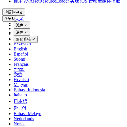
使用 AVAssetResourceLoader 实现 iOS 音频流媒体播放
简体中文
عربي
Català
浅色
Čeština
深色
Dansk
Deutsch
跟随系统
Ελληνικά
English
Español
Suomi
Français
עברית
हिन्दी
Hrvatski
Magyar
Bahasa Indonesia
Italiano
日本語
한국어
Bahasa Melayu
Nederlands
Norsk