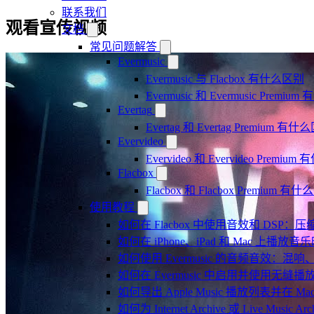
联系我们
观看宣传视频
文档
常见问题解答
Evermusic
Evermusic 与 Flacbox 有什么区别
Evermusic 和 Evermusic Premi
Evertag
Evertag 和 Evertag Premium 有
Evervideo
Evervideo 和 Evervideo Premi
Flacbox
Flacbox 和 Flacbox Premium 
使用教程
如何在 Flacbox 中使用音效和 DSP
如何在 iPhone、iPad 和 Mac 上
如何使用 Evermusic 的音频音效
如何在 Evermusic 中启用并使用无缝播
如何导出 Apple Music 播放列表并在 Mac
如何为 Internet Archive 或 Live Music