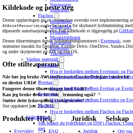
Navigasjon
Kildekode og neste steg
Spillelister
Flacbox
Denne opplæringen gir en overordnet oversikt over implementering a
Innstillinger
for skybasert lydstrømming med
AVAssetResourceLoaderDelegate
Lokale filer
tilpassede autorisasjonshoder. Full kildekode er tilgjengelig på
GitHu
Lydspiller
Musikkbibliotek
Denne tilnærmingen driver lydstrømmingsmotoren i
Evermusic
, som
Navigasjon
strømmer musikk fra Dropbox, Google Drive, OneDrive, Yandex.Dis
Spillelister
og andre skytjenester på iOS og macOS.
Tilkoblinger
Vanlige spørsmål
Ofte stilte spørsmål
Evermusic
Hva er forskjellen mellom Evermusic og Fl
Hva er forskjellen mellom Evermusic og E
Når bør jeg bruke AVAssetResourceLoaderDelegate i stedet for
Evertag
en direkte URL?
Hva er forskjellen mellom Evertag og Ever
Fungerer denne tilnærmingen med Swift?
Evervideo
Kan jeg bruke dette for videostrømming også?
Hva er forskjellen mellom Evervideo og E
Støtter dette lydavspilling i bakgrunnen?
Flacbox
Sist oppdatert
juni 20, 2015
Hva er forskjellen mellom Flacbox og Fla
Veiledninger
Produkter
Hjelp
Juridisk
Selskap
Slik bruker du lydeffekter og DSP i Flacbox: Com
mer
Evervideo
FAQ
Juridisk
Om oss