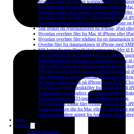
Hvordan legge til og vise kommentarer på lydspo
Hvordan lytte til lydbøker på iPhone, iPad og Ma
Hvordan spille lokal musikk lagret pa iPhone elle
Hvordan spille musikk fra USB-minnepinne på iP
Hvordan koble en USB-flashstasjon til iPhone og lyt
Slik bruker du lydequalizeren på iPhone, iPad el
Hvordan overføre filer fra Mac til iPhone eller iP
Hvordan overføre filer trådløst fra en datamaskin 
Overfør filer fra datamaskinen til iPhone med SM
Slik laster du opp filer til skylagring og kobler til
Slik kobler du til Bluesound VAULTs interne lagri
Hvordan laste ned musikk fra YouTube og lytte til
Slik kobler du fra en tredjepartsapp fra Google-ko
Hvordan ta opp video mens du spiller musikk på 
Slik aktiverer du DLNA Media Server på Windows 
Hvordan spille musikk på iPhone fra WD My Cl
Hvordan overføre musikkfiler fra datamaskin til 
Spill musikk fra Dropbox på iPhone når du er frak
Hvordan redigere ID3-tagger på iPhone og Mac
Hvordan spille lokale filer (iTunes-filer) på min i
Strøm musikken din fra Mac eller PC til iPhone
Hvordan installere appen fra App Store eller akti
Støtte
Juridisk
Juridisk merknad