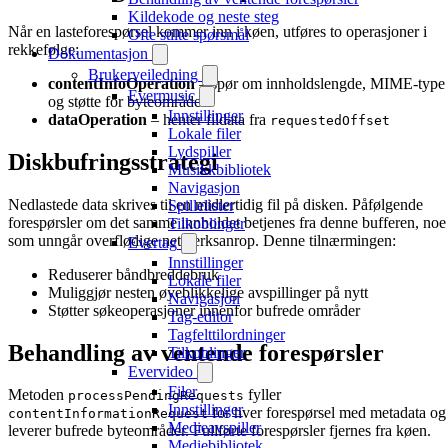
Kildekode og neste steg
Når en lasteforespørsel kommer inn i køen, utføres to operasjoner i
Ofte stilte spørsmål
rekkefølge:
Dokumentasjon
Brukerveiledning
contentInfoOperation
– spør om innholdslengde, MIME-type
Evermusic
og støtte for byteområder
Innstillinger
dataOperation
– henter fildata fra
requestedOffset
Lokale filer
Lydspiller
Diskbufringsstrategi
Musikkbibliotek
Navigasjon
Nedlastede data skrives til en midlertidig fil på disken. Påfølgende
Spillelister
forespørsler om det samme innholdet betjenes fra denne bufferen, noe
Tilkoblinger
som unngår overflødige nettverksanrop. Denne tilnærmingen:
Evertag
Innstillinger
Reduserer båndbreddebruk
Lokale filer
Muliggjør nesten øyeblikkelige avspillinger på nytt
Navigasjon
Støtter søkeoperasjoner innenfor bufrede områder
Tag-editor
Tagfelttilordninger
Behandling av ventende forespørsler
Tilkoblinger
Evervideo
Filer
Metoden
fyller
processPendingRequests
Innstillinger
for hver forespørsel med metadata og
contentInformationRequest
Medieavspiller
leverer bufrede byteområder. Fullførte forespørsler fjernes fra køen.
Mediebibliotek