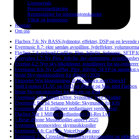
Lisensavtale
Personvernerklæring
Retningslinjer for informasjonskapsler
Vilkår og betingelser
Kontakt
Om oss
Flacbox 7.6: Ny BASS-lydmotor, effekter, DSP og en levende 
Evermusic 8.7: ekte sømløs avspilling, lydeffekter, volumnormal
Flacbox 7.4: nybygd CarPlay, Plex, Jellyfin, Subsonic, SFTP fo
Evervideo 1.7: Ny Plex, Jellyfin, sky-strømming, avspillingsbe
Evertag 4.2: Nye sky-tilkoblinger, innstillinger for tag-redigerer
Evermusic 8.6: Ny CarPlay, Plex, Jellyfin, SFTP og sangtekst-
Beste Sky-musikkspillere for iPhone i 2026
Eksporter Wix-blogginnlegg til Markdown med OpenAI
Spill Lossless FLAC og DSD på iPhone og Mac med Flacbox
Beste Sky-musikkspiller for iPhone og iPad
Evermusic 6.8: Aliyun Drive, Synology, Nye UI-stiler
Evermusic Pro på Setapp Mobile: Skymusikk for iOS
Evermusic når 11 millioner nedlastinger verden over
Flacbox Når 1 Million Nedlastinger: Hi-Res Lyd
5 Beste iPhone Musikkspiller-apper i 2025
Evermusic promovideo: skymusikkspiller
Evermusic 3.6: CarPlay, VoiceOver og mer
Evermusic 3.1: Crossfade, biblioteksynkronisering og sikkerhe