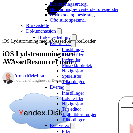
Diskbufringsstrategi
Behandling av ventende forespørsler
Kildekode og neste steg
Ofte stilte spørsmål
Brukerstøtte
Dokumentasjon
Brukerveiledning
iOS Lydstrømming med AVAssetResourceLoader
Evermusic
Innstillinger
iOS Lydstrømming med
Lokale filer
Lydspiller
AVAssetResourceLoader
Musikkbibliotek
Navigasjon
Artem Meleshko
Spillelister
Founder & Engineer at Everappz
Tilkoblinger
Evertag
Innstillinger
Lokale filer
Navigasjon
Tag-editor
Tagfelttilordninger
Tilkoblinger
Evervideo
Filer