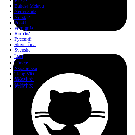
Bahasa Melayu
Nederlands
Norsk
Polski
Português
Română
Русский
Slovenčina
Svenska
ไทย
Türkçe
Українська
Tiếng Việt
简体中文
繁體中文