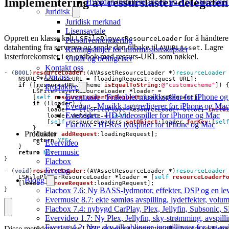
Implementering av ressurslaster-delegaten
Hvordan installere appen fra App Store elle
Juridisk
Juridisk merknad
Lisensavtale
Opprett en klasse kalt
for å håndtere
LSFilePlayerResourceLoader
Personvernerklæring
datahenting fra serveren og sende den tilbake til
. Lagre
AVURLAsset
Retningslinjer for informasjonskapsler
lasterforekomster i en ordbok med ressurs-URL som nøkkel.
Vilkår og betingelser
Kontakt oss
-
(
BOOL
)
resourceLoader:
(
AVAssetResourceLoader
*
)
resourceLoader
Om oss
NSURL
*
resourceURL
=
[
loadingRequest
.
request
URL
];
if
([
resourceURL
.
scheme
isEqualToString
:
@"customscheme"
])
Produkter
LSFilePlayerResourceLoader
*
loader
=
Evermusic - Frakoblet musikkspiller for iPhone o
[
self
resourceLoaderForRequest
:
loadingRequest
];
if
(
!
loader
)
{
Evertag - Musikk-taggredigerer for iPhone og Mac
loader
=
[[
LSFilePlayerResourceLoader
alloc
]
initW
Evervideo - HD-videospiller for iPhone og Mac
loader
.
delegate
=
self
;
[
self
.
resourceLoaders
setObject
:
loader
forKey
:[
sel
Flacbox - Hi-Res lydspiller for iPhone og Mac
}
Produkter
[
loader
addRequest
:
loadingRequest
];
return
YES
;
Evervideo
}
Evermusic
return
NO
;
}
Flacbox
Evertag
-
(
void
)
resourceLoader:
(
AVAssetResourceLoader
*
)
resourceLoader
LSFilePlayerResourceLoader
*
loader
=
[
self
resourceLoaderF
Blogg
[
loader
removeRequest
:
loadingRequest
];
Flacbox 7.6: Ny BASS-lydmotor, effekter, DSP og en le
}
Evermusic 8.7: ekte sømløs avspilling, lydeffekter, volum
Flacbox 7.4: nybygd CarPlay, Plex, Jellyfin, Subsonic, S
Evervideo 1.7: Ny Plex, Jellyfin, sky-strømming, avspill
Evertag 4.2: Nye sky-tilkoblinger, innstillinger for tag-red
Disse metodene sjekker URL-skjemaet, oppretter eller henter en laster