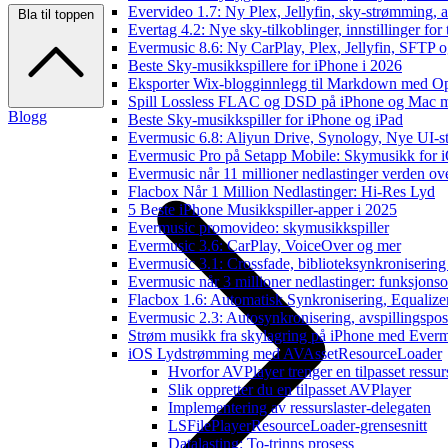
Evervideo 1.7: Ny Plex, Jellyfin, sky-strømming, a
Bla til toppen
Evertag 4.2: Nye sky-tilkoblinger, innstillinger for 
Evermusic 8.6: Ny CarPlay, Plex, Jellyfin, SFTP o
Beste Sky-musikkspillere for iPhone i 2026
Eksporter Wix-blogginnlegg til Markdown med 
Spill Lossless FLAC og DSD på iPhone og Mac 
Blogg
Beste Sky-musikkspiller for iPhone og iPad
Evermusic 6.8: Aliyun Drive, Synology, Nye UI-st
Evermusic Pro på Setapp Mobile: Skymusikk for 
Evermusic når 11 millioner nedlastinger verden ov
Flacbox Når 1 Million Nedlastinger: Hi-Res Lyd
5 Beste iPhone Musikkspiller-apper i 2025
Evermusic promovideo: skymusikkspiller
Evermusic 3.6: CarPlay, VoiceOver og mer
Evermusic 3.1: Crossfade, biblioteksynkronisering
Evermusic når 3 millioner nedlastinger: funksjonso
Flacbox 1.6: Automatisk Synkronisering, Equalize
Evermusic 2.3: Autosynkronisering, avspillingspos
Strøm musikk fra skylagring på iPhone med Ever
iOS Lydstrømming med AVAssetResourceLoader
Hvorfor AVPlayer trenger en tilpasset ressurs
Slik oppretter du en tilpasset AVPlayer
Implementering av ressurslaster-delegaten
LSFilePlayerResourceLoader-grensesnitt
Datalasting: To-trinns prosess