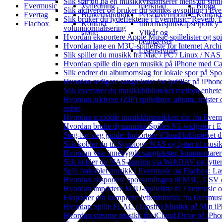
Slik slår du på en musikkvisualiserer mens du spi
Evermusic
Veiledning
merknad
Blogg
Slik aktiverer og bruker du sømløs avspilling i Ev
Evertag
Brukerhåndbok
Personvernpolicy
Kontakt
Slik bruker du lydeffektene i Evermusic: Reverb, 
Flacbox
Kontakt
Informasjonskapselpolicy
volumnormalisering
støtte
Vilkår og
Hvordan eksportere Apple Music-spillelister og sp
betingelser
Hvordan lage en M3U-spilleliste for Internet Arch
Lisensavtale
Slik spiller du musikk fra Mac / PC / Linux / N
Hvordan spille din egen musikk på iPhone med Ca
Slik endrer du albumomslag for lokale spor på Spot
Hvordan redigere sangtekster for lydfiler på iPho
Slik overfører du musikkbiblioteket mellom enheter
Hvordan arkivere (ZIP) spillelister, album, artiste
enhet
Hvordan scrobble musikkhistorikken din fra Evermu
Hvordan bruke dynamiske Spilles Nå-widgeter i 
Steg-for-steg guide: Importere iCloud-biblioteket d
Slik kobler du til Synology NAS og lytter til musi
Hvordan vise innebygde sangtekster, kommentarer
Slik kobler du NAS-lagring via WebDAV og lytter 
Spill frakoblet musikk i Evermusic og Flacbox: Last
Hvordan eksportere sporsamlingen til M3U, CSV
Hvordan importere M3U-spilleliste til Evermusic 
Eksporter din komplette lyttehistorikk fra Evermus
Hvordan Spille FLAC (Tapsfri) Musikk på Min i
Hvordan streame musikk fra iCloud Drive på iPho