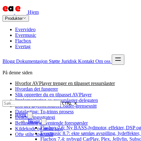
Hjem
Produkter
Evervideo
Evermusic
Flacbox
Evertag
Blogg
Dokumentasjon
Støtte
Juridisk
Kontakt
Om oss
På denne siden
Hvorfor AVPlayer trenger en tilpasset ressurslaster
Hvordan det fungerer
Slik oppretter du en tilpasset AVPlayer
Implementering av ressurslaster-delegaten
CTRL K
LSFilePlayerResourceLoader-grensesnitt
Datalasting: To-trinns prosess
Hjem
Diskbufringsstrategi
Blogg
Behandling av ventende forespørsler
Flacbox 7.6: Ny BASS-lydmotor, effekter, DSP og
Kildekode og neste steg
Evermusic 8.7: ekte sømløs avspilling, lydeffekter
Ofte stilte spørsmål
Flacbox 7.4: nybygd CarPlay, Plex, Jellyfin, Subso