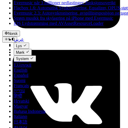
Evermusic når 3 millioner nedlastinger: funksjonsoverikt
Flacbox 1.6: Automatisk Synkronisering, Equalizer, OPUS-støt
Evermusic 2.3: Autosynkronisering, avspillingsposisjon og tag
Strøm musikk fra skylagring på iPhone med Evermusic
iOS Lydstrømming med AVAssetResourceLoader
Norsk
عربي
Català
Lys
Čeština
Mørk
Dansk
System
Deutsch
Ελληνικά
English
Español
Suomi
Français
עברית
हिन्दी
Hrvatski
Magyar
Bahasa Indonesia
Italiano
日本語
한국어