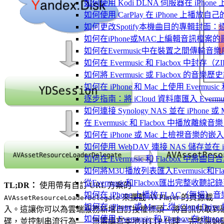
如何使用 Kodi DLNA 伺服器在 iPhone 上播
如何使用 CarPlay 在 iPhone 上播放自
如何更改Spotify本機曲目的專輯封面
如何在iPhone或MAC上編輯音訊檔案的
如何在Evermusic中在裝置之間傳輸音
如何在 Evermusic 和 Flacbox
如何將 Evermusic 或 Flacbox 的音樂歷史記錄
如何在 iPhone 和 Mac 上使用 Evermus
逐步指南：將 iCloud 資料庫匯入 Evermusic
如何連接 Synology NAS 並在 iPhone 
在 Evermusic 和 Flacbox 中
如何在 iPhone 或 Mac 上檢視音樂的
如何使用 WebDAV 連接 NAS 儲存並在 iP
如何在 Evermusic 和 Flacbox 中將曲
如何將M3U播放列表匯入Evermusic和Flac
從Evermusic和Flacbox匯出完整收聽記錄到
TL;DR：
使用帶有自訂 URL 方案的
如何在 iPhone 上播放 FLAC（無損）音
來攔截 AVPlayer 的資源載
AVAssetResourceLoaderDelegate
如何在 iPhone 或 Mac 上從 iCloud Dri
入。這讓你可以為雲端服務新增自訂授權標頭、將音訊快取到
如何使用 Evermusic 和 Flacbox 在 
碟，並控制串流行為——無需編寫本地 HTTP 代理。完整原始