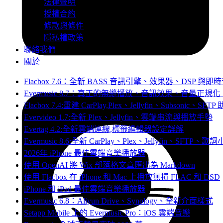
法律聲明
授權合約
條款與條件
隱私權政策
聯絡我們
關於
Flacbox 7.6：全新 BASS 音訊引擎、效果器、DSP 與
Evermusic 8.7：真正的無縫播放、音訊效果、音量正
Flacbox 7.4:重建 CarPlay,Plex、Jellyfin、Subsonic、SFT
Evervideo 1.7:全新 Plex、Jellyfin、雲端串流與播放手勢
Evertag 4.2:全新雲端連線,標籤編輯器設定詳解
Evermusic 8.6:全新 CarPlay、Plex、Jellyfin、SFTP、
2026年 iPhone 最佳雲端音樂播放器
使用 OpenAI 將 Wix 部落格文章匯出為 Markdown
使用 Flacbox 在 iPhone 和 Mac 上播放無損 FLAC 和 DSD
iPhone 和 iPad 最佳雲端音樂播放器
Evermusic 6.8：Aliyun Drive、Synology、全新介面樣式
Setapp Mobile 上的 Evermusic Pro：iOS 雲端音樂