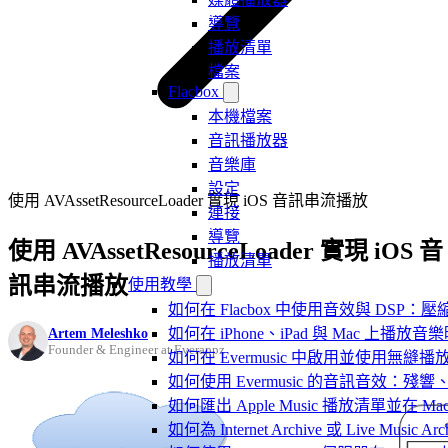
導覽
播放清單
檔案
Flacbox
本機檔案
音訊播放器
音樂庫
設定
使用 AVAssetResourceLoader 實現 iOS 音訊串流播放
連接
導覽
使用 AVAssetResourceLoader 實現 iOS 音
播放清單
訊串流播放
使用教學
如何在 Flacbox 中使用音效與 DSP：壓縮
Artem Meleshko
如何在 iPhone、iPad 與 Mac 上
Founder & Engineer at Everappz
如何在 Evermusic 中啟用並使用無縫播
如何使用 Evermusic 的音訊音效
如何匯出 Apple Music 播放清單並在 Mac
如何為 Internet Archive 或 Live Music