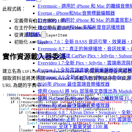
Evermusic - 適用於 iPhone 和 Mac 的離線
此程式碼：
Evertag - iPhone和Mac音樂標籤編輯器
Evervideo - 適用於 iPhone 和 Mac 的高畫
定義帶有自訂方案的 URL
Flacbox - iPhone和Mac高解析度音訊播放器
在主佇列上建立帶有委派的
AVURLAsset
部落格
從資源建構
AVPlayerItem
Flacbox 7.6：全新 BASS 音訊引擎、效果
初始化
AVPlayer
Evermusic 8.7：真正的無縫播放、音訊
實作資源載入器委派
Flacbox 7.4:重建 CarPlay,Plex、Jellyfin、Su
Evervideo 1.7:全新 Plex、Jellyfin、雲端
Evertag 4.2:全新雲端連線,標籤編輯器設定詳
建立名為
的類別來處理從伺服器
LSFilePlayerResourceLoader
Evermusic 8.6:全新 CarPlay、Plex、Jelly
擷取資料並將其傳回
。將載入器實例儲存在以資源
AVURLAsset
2026年 iPhone 最佳雲端音樂播放器
URL 為鍵的字典中。
使用 OpenAI 將 Wix 部落格文章匯出為 Markd
-
(
BOOL
)
resourceLoader:
(
AVAssetResourceLoader
*
)
resourceLoader
使用 Flacbox 在 iPhone 和 Mac 上播放無損 FL
NSURL
*
resourceURL
=
[
loadingRequest
.
request
URL
];
if
([
resourceURL
.
scheme
isEqualToString
:
@"customscheme"
])
iPhone 和 iPad 最佳雲端音樂播放器
LSFilePlayerResourceLoader
*
loader
=
[
self
resourceLoaderForRequest
:
loadingRequest
];
Evermusic 6.8：Aliyun Drive、Synology
if
(
!
loader
)
{
loader
=
[[
LSFilePlayerResourceLoader
alloc
]
initW
Setapp Mobile 上的 Evermusic Pro：iOS 雲端
loader
.
delegate
=
self
;
[
self
.
resourceLoaders
setObject
:
loader
forKey
:[
sel
Evermusic 全球下載量突破 1100 萬
}
[
loader
addRequest
:
loadingRequest
];