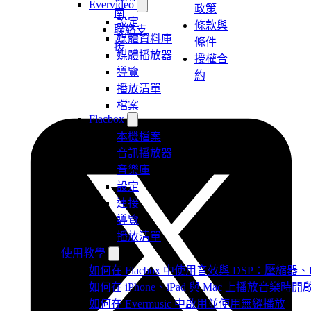
Evervideo
政策
南
設定
條款與
聯絡支
媒體資料庫
條件
援
媒體播放器
授權合
導覽
約
播放清單
檔案
Flacbox
本機檔案
音訊播放器
音樂庫
設定
連接
導覽
播放清單
使用教學
如何在 Flacbox 中使用音效與 DSP：壓縮器、F
如何在 iPhone、iPad 與 Mac 上播放音樂
如何在 Evermusic 中啟用並使用無縫播放