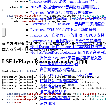
Flacbox 達到 100 萬次下載：Hi-Res 音訊
return
YES
;
}
2025年5款最佳iPhone音樂播放器應用程式
return
NO
;
}
Evermusic 宣傳影片：雲端音樂播放器
-
(
void
)
resourceLoader:
(
AVAssetResourceLoader
*
)
resourceLoader
Evermusic 3.6：CarPlay、VoiceOver 及更多功
LSFilePlayerResourceLoader
*
loader
=
[
self
resourceLoaderF
[
loader
removeRequest
:
loadingRequest
];
Evermusic 3.1：Crossfade、音樂庫同步與備份
}
Evermusic 突破 300 萬次下載：功能概覽
Flacbox 1.6：自動同步、等化器、OPUS 支援
Evermusic 2.3：自動同步、播放位置與標籤
這些方法檢查 URL 方案，建立或取得載入器，並將請求新增至
使用 Evermusic 在 iPhone 上從雲端儲存播放
載入器佇列。無法識別的方案回傳
。
NO
使用 AVAssetResourceLoader 實現 iOS 音
為什麼 AVPlayer 需要自訂資源載入器
LSFilePlayerResourceLoader 介面
如何建立自訂 AVPlayer
實作資源載入器委派
@interface
LSFilePlayerResourceLoader
 : 
NSObject
LSFilePlayerResourceLoader 介面
@property
(
nonatomic
,
readonly
,
strong
)
NSURL
*
resourceURL
;
@property
(
nonatomic
,
readonly
)
NSArray
*
requests
;
資料載入：兩步驟流程
@property
(
nonatomic
,
readonly
,
strong
)
YDSession
*
session
;
@property
(
nonatomic
,
readonly
,
assign
)
BOOL
isCancelled
;
磁碟快取策略
@property
(
nonatomic
,
weak
)
id
<
LSFilePlayerResourceLoaderDeleg
處理待處理請求
-
(
instancetype
)
initWithResourceURL:
(
NSURL
*
)
url
session:
(
YDSe
-
(
void
)
addRequest:
(
AVAssetResourceLoadingRequest
*
)
loadingReq
原始碼與後續步驟
-
(
void
)
removeRequest:
(
AVAssetResourceLoadingRequest
*
)
loading
-
(
void
)
cancel
;
常見問題