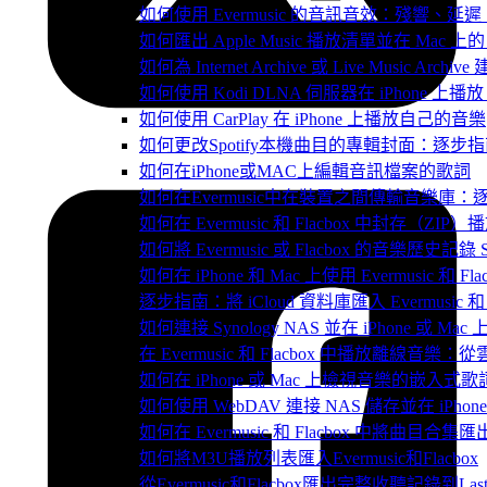
如何使用 Evermusic 的音訊音效：殘響
如何匯出 Apple Music 播放清單並在 Mac 上的 
如何為 Internet Archive 或 Live Music Arch
如何使用 Kodi DLNA 伺服器在 iPhone 上播放 Mac
如何使用 CarPlay 在 iPhone 上播放自己的音樂
如何更改Spotify本機曲目的專輯封面：逐
如何在iPhone或MAC上編輯音訊檔案的歌詞
如何在Evermusic中在裝置之間傳輸音樂庫：
如何在 Evermusic 和 Flacbox 中封
如何將 Evermusic 或 Flacbox 的音樂歷史記錄 Scro
如何在 iPhone 和 Mac 上使用 Evermusic 和
逐步指南：將 iCloud 資料庫匯入 Evermusic 和 F
如何連接 Synology NAS 並在 iPhone 或 Ma
在 Evermusic 和 Flacbox 中播放離線
如何在 iPhone 或 Mac 上檢視音樂的嵌入式
如何使用 WebDAV 連接 NAS 儲存並在 iPhon
如何在 Evermusic 和 Flacbox 中將曲目合集匯
如何將M3U播放列表匯入Evermusic和Flacbox
從Evermusic和Flacbox匯出完整收聽記錄到Last