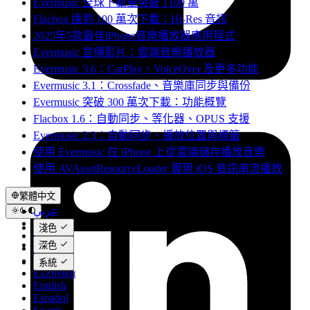
Evermusic 全球下載量突破 1100 萬
Flacbox 達到 100 萬次下載：Hi-Res 音訊
2025年5款最佳iPhone音樂播放器應用程式
Evermusic 宣傳影片：雲端音樂播放器
Evermusic 3.6：CarPlay、VoiceOver 及更多功能
Evermusic 3.1：Crossfade、音樂庫同步與備份
Evermusic 突破 300 萬次下載：功能概覽
Flacbox 1.6：自動同步、等化器、OPUS 支援
Evermusic 2.3：自動同步、播放位置與標籤
使用 Evermusic 在 iPhone 上從雲端儲存播放音樂
使用 AVAssetResourceLoader 實現 iOS 音訊串流播放
繁體中文
عربي
Català
淺色
Čeština
深色
Dansk
Deutsch
系統
Ελληνικά
English
Español