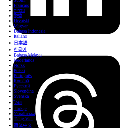
Suomi
Français
עברית
हिन्दी
Hrvatski
Magyar
Bahasa Indonesia
Italiano
日本語
한국어
Bahasa Melayu
Nederlands
Norsk
Polski
Português
Română
Русский
Slovenčina
Svenska
ไทย
Türkçe
Українська
Tiếng Việt
简体中文