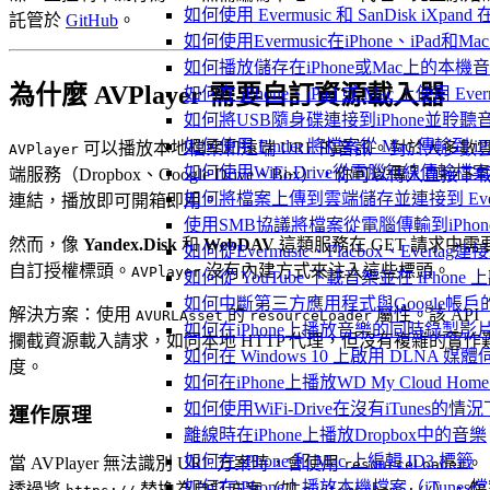
如何使用 Evermusic 和 SanDisk iXpa
託管於
GitHub
。
如何使用Evermusic在iPhone、iPad和
如何播放儲存在iPhone或Mac上的本機
為什麼 AVPlayer 需要自訂資源載入器
如何在 iPhone、iPad 或 Mac 上使用 Eve
如何將USB隨身碟連接到iPhone並聆
如何使用 Finder 將檔案從 Mac 傳輸到 iPho
可以播放本地檔案和遠端 URL 的音訊。對於大多數
AVPlayer
如何使用WiFi-Drive從電腦無線傳輸檔案到
端服務（Dropbox、Google Drive、Box），你可以傳入直接下
如何將檔案上傳到雲端儲存並連接到 Evermusic
連結，播放即可開箱即用。
使用SMB協議將檔案從電腦傳輸到iPhon
然而，像
Yandex.Disk
和
WebDAV
這類服務在 GET 請求中需
如何從Evermusic、Flacbox、Evertag
自訂授權標頭。
沒有內建方式來注入這些標頭。
AVPlayer
如何從 YouTube 下載音樂並在 iPhone
如何中斷第三方應用程式與Google帳戶
解決方案：使用
的
屬性。該 API
AVURLAsset
resourceLoader
如何在iPhone上播放音樂的同時錄製影
攔截資源載入請求，如同本地 HTTP 代理，但沒有複雜的實作
如何在 Windows 10 上啟用 DLNA 媒
度。
如何在iPhone上播放WD My Cloud Ho
如何使用WiFi-Drive在沒有iTunes的
運作原理
離線時在iPhone上播放Dropbox中的音樂
如何在 iPhone 和 Mac 上編輯 ID3 標籤
當 AVPlayer 無法識別 URL 方案時，會使用
。
resourceLoader
如何在iPhone上播放本機檔案（iTunes
透過將
替換為自訂方案（如
），你