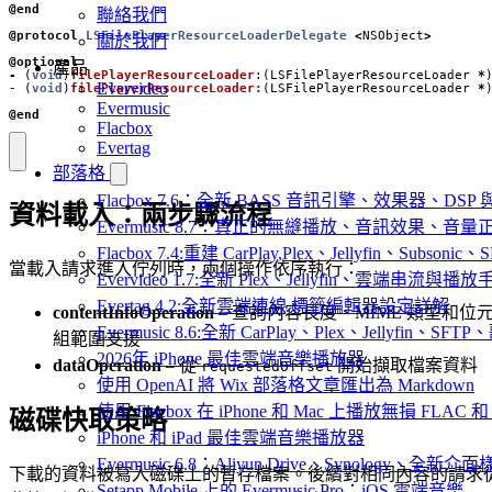
@end
聯絡我們
@protocol
LSFilePlayerResourceLoaderDelegate
<
NSObject
>
關於我們
@optional
產品
-
(
void
)
filePlayerResourceLoader
:(
LSFilePlayerResourceLoader
*
Evervideo
-
(
void
)
filePlayerResourceLoader:
(
LSFilePlayerResourceLoader
*
Evermusic
@end
Flacbox
Evertag
部落格
Flacbox 7.6：全新 BASS 音訊引擎、效果器、D
資料載入：兩步驟流程
Evermusic 8.7：真正的無縫播放、音訊效果、
Flacbox 7.4:重建 CarPlay,Plex、Jellyfin、Subsoni
當載入請求進入佇列時，兩個操作依序執行：
Evervideo 1.7:全新 Plex、Jellyfin、雲端串流與播
Evertag 4.2:全新雲端連線,標籤編輯器設定詳解
contentInfoOperation
– 查詢內容長度、MIME 類型和位
Evermusic 8.6:全新 CarPlay、Plex、Jellyfin、S
組範圍支援
2026年 iPhone 最佳雲端音樂播放器
dataOperation
– 從
開始擷取檔案資料
requestedOffset
使用 OpenAI 將 Wix 部落格文章匯出為 Markdown
使用 Flacbox 在 iPhone 和 Mac 上播放無損 FLAC 和
磁碟快取策略
iPhone 和 iPad 最佳雲端音樂播放器
Evermusic 6.8：Aliyun Drive、Synology、全新介
下載的資料被寫入磁碟上的暫存檔案。後續對相同內容的請求
Setapp Mobile 上的 Evermusic Pro：iOS 雲端音樂