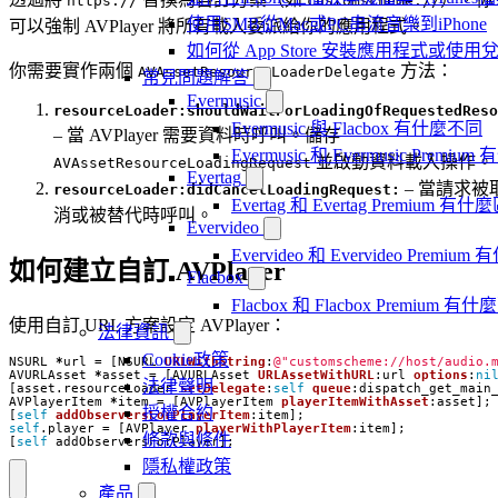
https://
customscheme://
使用SMB從Mac或PC串流音樂到iPhone
可以強制 AVPlayer 將所有載入委派給你的應用程式。
如何從 App Store 安裝應用程式或
你需要實作兩個
方法：
AVAssetResourceLoaderDelegate
常見問題解答
Evermusic
resourceLoader:shouldWaitForLoadingOfRequestedReso
Evermusic 與 Flacbox 有什麼不同
– 當 AVPlayer 需要資料時呼叫。儲存
Evermusic 和 Evermusic Premi
並啟動資料載入操作。
AVAssetResourceLoadingRequest
Evertag
– 當請求被
resourceLoader:didCancelLoadingRequest:
Evertag 和 Evertag Premium 有
消或被替代時呼叫。
Evervideo
Evervideo 和 Evervideo Premi
如何建立自訂 AVPlayer
Flacbox
Flacbox 和 Flacbox Premium 
使用自訂 URL 方案設定 AVPlayer：
法律資訊
Cookie政策
NSURL
*
url
=
[
NSURL
URLWithString
:
@"customscheme://host/audio.
AVURLAsset
*
asset
=
[
AVURLAsset
URLAssetWithURL
:
url
options
:
ni
法律聲明
[
asset
.
resourceLoader
setDelegate
:
self
queue
:
dispatch_get_main
AVPlayerItem
*
item
=
[
AVPlayerItem
playerItemWithAsset
:
asset
];
授權合約
[
self
addObserversForPlayerItem
:
item
];
self
.
player
=
[
AVPlayer
playerWithPlayerItem
:
item
];
條款與條件
[
self
addObserversForPlayer
];
隱私權政策
產品