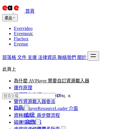
首頁
產品
Evervideo
Evermusic
Flacbox
Evertag
部落格
文件
支援
法律資訊
聯絡我們
關於
此頁上
為什麼 AVPlayer 需要自訂資源載入器
運作原理
如何建立自訂 AVPlayer
CTRL K
實作資源載入器委派
首頁
LSFilePlayerResourceLoader 介面
支援
資料載入：兩步驟流程
文件
磁碟快取策略
使用者指南