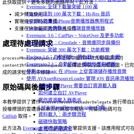
此快取提供，避免多餘的網路呼叫。此方法：
Evermusic 全球下載量突破 1100 萬
Flacbox 達到 100 萬次下載：Hi-Res 音訊
減少頻寬使用
2025年5款最佳iPhone音樂播放器應用程式
實現幾乎即時的重播
Evermusic 宣傳影片：雲端音樂播放器
支援在快取範圍內的快進操作
Evermusic 3.6：CarPlay、VoiceOver 及更多功能
處理待處理請求
Evermusic 3.1：Crossfade、音樂庫同步與備份
Evermusic 突破 300 萬次下載：功能概覽
Flacbox 1.6：自動同步、等化器、OPUS 支援
方法用中繼資料填充每個請求的
processPendingRequests
Evermusic 2.3：自動同步、播放位置與標籤
，並傳遞快取的位元組範圍。已完
contentInformationRequest
使用 Evermusic 在 iPhone 上從雲端儲存播放音樂
成的請求從佇列中移除。
使用 AVAssetResourceLoader 實現 iOS 音訊串流播放
為什麼 AVPlayer 需要自訂資源載入器
原始碼與後續步驟
如何建立自訂 AVPlayer
實作資源載入器委派
本教學提供了實作
進行帶自
AVAssetResourceLoaderDelegate
LSFilePlayerResourceLoader 介面
授權標頭的雲端音訊串流的高層次概述。完整原始碼可在
資料載入：兩步驟流程
GitHub
取得。
磁碟快取策略
此方法為
Evermusic
的音訊串流引擎提供支援，該應用程式可
處理待處理請求