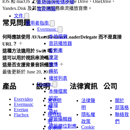
iOS 和 macOS 上從 Dropbox、Google Drive、OneDrive、
原始碼與後續步驟
Yandex.Disk 及其他雲端服務串流播放音樂。
常見問題
文件
常見問題
使用者指南
Evermusic
本地檔案
何時應該使用 AVAssetResourceLoaderDelegate 而不是直接
音訊播放器
URL？
音樂庫
這種方法適用於 Swift 嗎？
設定
這可以用於視訊串流嗎？
連接
這是否支援背景音訊播放？
導航
最後更新於
June 20, 2015
播放列表
Evertag
產品
說明
法律資訊
公司
本機檔案
設定
Evervideo
常見問
法律聲
關於
Evermusic
連接
題
明
部落格
Evertag
導航
操作說
隱私權
聯絡我
Flacbox
標籤編輯器
明
政策
們
標籤欄位對應
Cookie
使用指