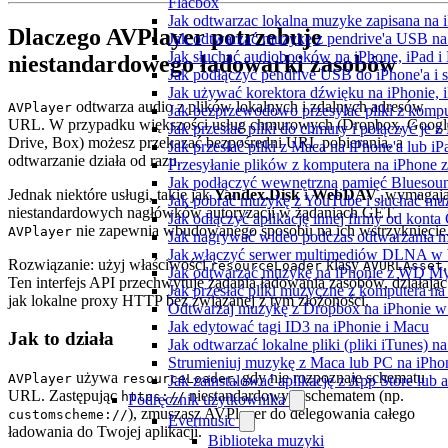
Flacbox
Jak odtwarzac lokalna muzyke zapisana na 
Dlaczego AVPlayer potrzebuje
Jak odtwarzać muzykę z pendrive'a USB na
Jak słuchać audiobooków na iPhone, iPad 
niestandardowego ładowarki zasobów
Jak podłączyć pendrive USB do iPhone'a i s
Jak używać korektora dźwięku na iPhonie, 
odtwarza audio z plików lokalnych i zdalnych adresów
AVPlayer
Jak bezprzewodowo przesyłać pliki z komp
URL. W przypadku większości usług chmurowych (Dropbox, Googl
Jak przesłać pliki do chmury i połączyć je 
Drive, Box) możesz przekazać bezpośredni URL pobierania, a
Jak przesłać pliki z Maca na iPhone'a lub i
odtwarzanie działa od razu.
Przesyłanie plików z komputera na iPhone
Jak podłączyć wewnętrzną pamięć Bluesoun
Jednak niektóre usługi, takie jak
Yandex.Disk
i
WebDAV
, wymagaj
Jak pobrać muzykę z YouTube i słuchać muz
niestandardowych nagłówków autoryzacji w żądaniach GET.
Jak odłączyć aplikację innej firmy od konta
nie zapewnia wbudowanego sposobu na ich wstrzyknięcie
AVPlayer
Jak nagrywać wideo podczas odtwarzania m
Jak włączyć serwer multimediów DLNA w 
Rozwiązanie: użyj właściwości
klasy
.
resourceLoader
AVURLAsset
Jak odtwarzać muzykę na iPhonie z WD 
Ten interfejs API przechwytuje żądania ładowania zasobów, działając
Jak przesłać pliki muzyczne z komputera n
jak lokalne proxy HTTP bez związanej z tym złożoności.
Odtwarzaj muzykę z Dropbox na iPhonie w t
Jak edytować tagi ID3 na iPhonie i Macu
Jak to działa
Jak odtwarzać lokalne pliki (pliki iTunes) 
Strumieniuj muzykę z Maca lub PC na iPh
używa
, gdy nie rozpoznaje schematu
AVPlayer
resourceLoader
Jak zainstalować aplikację z App Store lu
URL. Zastępując
niestandardowym schematem (np.
https://
Podręcznik użytkownika
), zmuszasz AVPlayer do delegowania całego
customscheme://
Evermusic
ładowania do Twojej aplikacji.
Biblioteka muzyki