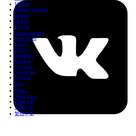
Magyar
Bahasa Indonesia
Italiano
日本語
한국어
Bahasa Melayu
Nederlands
Norsk
Polski
Português
Română
Русский
Slovenčina
Svenska
ไทย
Türkçe
Українська
Tiếng Việt
简体中文
繁體中文