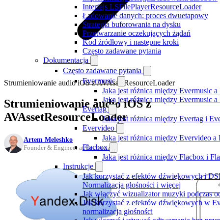
Interfejs LSFilePlayerResourceLoader
Ładowanie danych: proces dwuetapowy
Strategia buforowania na dysku
Przetwarzanie oczekujących żądań
Kod źródłowy i następne kroki
Często zadawane pytania
Dokumentacja
Często zadawane pytania
Evermusic
Strumieniowanie audio iOS z AVAssetResourceLoader
Jaka jest różnica między Evermusic a
Jaka jest różnica między Evermusic 
Strumieniowanie audio iOS z
Evertag
AVAssetResourceLoader
Jaka jest różnica między Evertag i E
Evervideo
Jaka jest różnica między Evervideo 
Artem Meleshko
Flacbox
Founder & Engineer at Everappz
Jaka jest różnica między Flacbox i F
Instrukcje
Jak korzystać z efektów dźwiękowych i DSP
Normalizacja głośności i więcej
Jak włączyć wizualizator muzyki podczas o
Jak korzystać z efektów dźwiękowych w Ever
normalizacja głośności