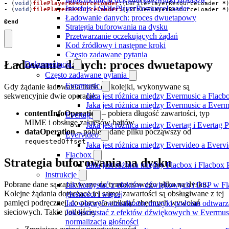
-
(
void
)
filePlayerResourceLoader
:(
LSFilePlayerResourceLoader
*
Interfejs LSFilePlayerResourceLoader
-
(
void
)
filePlayerResourceLoader:
(
LSFilePlayerResourceLoader
*
Ładowanie danych: proces dwuetapowy
@end
Strategia buforowania na dysku
Przetwarzanie oczekujących żądań
Kod źródłowy i następne kroki
Często zadawane pytania
Ładowanie danych: proces dwuetapowy
Dokumentacja
Często zadawane pytania
Evermusic
Gdy żądanie ładowania trafia do kolejki, wykonywane są
sekwencyjnie dwie operacje:
Jaka jest różnica między Evermusic a Flacb
Jaka jest różnica między Evermusic a Ever
contentInfoOperation
– pobiera długość zawartości, typ
Evertag
MIME i obsługę zakresów bajtów
Jaka jest różnica między Evertag i Evertag
dataOperation
– pobiera dane pliku począwszy od
Evervideo
requestedOffset
Jaka jest różnica między Evervideo a Ever
Flacbox
Strategia buforowania na dysku
Jaka jest różnica między Flacbox i Flacbox
Instrukcje
Pobrane dane są zapisywane do tymczasowego pliku na dysku.
Jak korzystać z efektów dźwiękowych i DSP w Fl
Kolejne żądania dotyczące tej samej zawartości są obsługiwane z tej
głośności i więcej
pamięci podręcznej, co pozwala uniknąć zbędnych wywołań
Jak włączyć wizualizator muzyki podczas odtwarz
sieciowych. Takie podejście:
Jak korzystać z efektów dźwiękowych w Evermusic:
normalizacja głośności