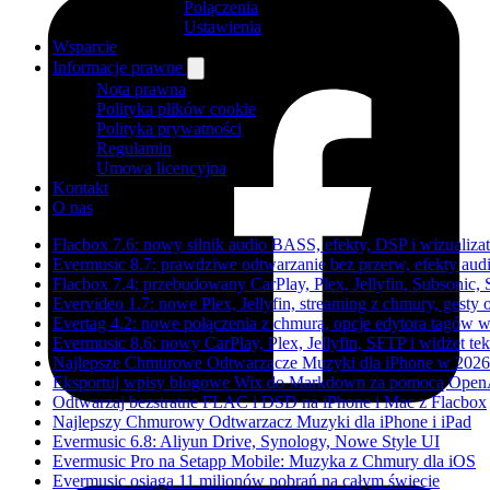
Połączenia
Ustawienia
Wsparcie
Informacje prawne
Nota prawna
Polityka plików cookie
Polityka prywatności
Regulamin
Umowa licencyjna
Kontakt
O nas
Flacbox 7.6: nowy silnik audio BASS, efekty, DSP i wizualiz
Evermusic 8.7: prawdziwe odtwarzanie bez przerw, efekty audi
Flacbox 7.4: przebudowany CarPlay, Plex, Jellyfin, Subsonic,
Evervideo 1.7: nowe Plex, Jellyfin, streaming z chmury, gesty
Evertag 4.2: nowe połączenia z chmurą, opcje edytora tagów 
Evermusic 8.6: nowy CarPlay, Plex, Jellyfin, SFTP i widżet te
Najlepsze Chmurowe Odtwarzacze Muzyki dla iPhone w 2026
Eksportuj wpisy blogowe Wix do Markdown za pomocą Open
Odtwarzaj bezstratne FLAC i DSD na iPhone i Mac z Flacbox
Najlepszy Chmurowy Odtwarzacz Muzyki dla iPhone i iPad
Evermusic 6.8: Aliyun Drive, Synology, Nowe Style UI
Evermusic Pro na Setapp Mobile: Muzyka z Chmury dla iOS
Evermusic osiąga 11 milionów pobrań na całym świecie