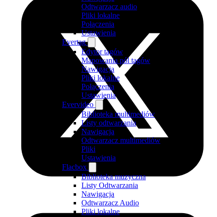
Odtwarzacz audio
Pliki lokalne
Połączenia
Ustawienia
Evertag
Edytor tagów
Mapowania pól tagów
Nawigacja
Pliki lokalne
Połączenia
Ustawienia
Evervideo
Biblioteka multimediów
Listy odtwarzania
Nawigacja
Odtwarzacz multimediów
Pliki
Ustawienia
Flacbox
Biblioteka muzyczna
Listy Odtwarzania
Nawigacja
Odtwarzacz Audio
Pliki lokalne