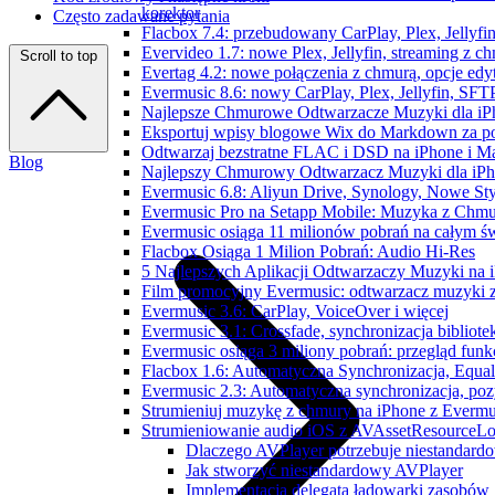
korektor
Często zadawane pytania
Flacbox 7.4: przebudowany CarPlay, Plex, Jellyfi
Evervideo 1.7: nowe Plex, Jellyfin, streaming z c
Scroll to top
Evertag 4.2: nowe połączenia z chmurą, opcje ed
Evermusic 8.6: nowy CarPlay, Plex, Jellyfin, SFTP
Najlepsze Chmurowe Odtwarzacze Muzyki dla iP
Eksportuj wpisy blogowe Wix do Markdown za 
Odtwarzaj bezstratne FLAC i DSD na iPhone i M
Blog
Najlepszy Chmurowy Odtwarzacz Muzyki dla iPho
Evermusic 6.8: Aliyun Drive, Synology, Nowe Sty
Evermusic Pro na Setapp Mobile: Muzyka z Chmu
Evermusic osiąga 11 milionów pobrań na całym św
Flacbox Osiąga 1 Milion Pobrań: Audio Hi-Res
5 Najlepszych Aplikacji Odtwarzaczy Muzyki na
Film promocyjny Evermusic: odtwarzacz muzyki 
Evermusic 3.6: CarPlay, VoiceOver i więcej
Evermusic 3.1: Crossfade, synchronizacja bibliote
Evermusic osiąga 3 miliony pobrań: przegląd funkc
Flacbox 1.6: Automatyczna Synchronizacja, Equa
Evermusic 2.3: Automatyczna synchronizacja, pozy
Strumieniuj muzykę z chmury na iPhone z Evermu
Strumieniowanie audio iOS z AVAssetResourceLo
Dlaczego AVPlayer potrzebuje niestandard
Jak stworzyć niestandardowy AVPlayer
Implementacja delegata ładowarki zasobów