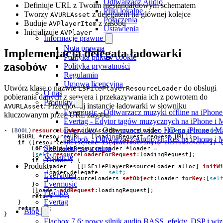
Odtwarzacz Audio
Definiuje URL z Twoim niestandardowym schematem
Pliki lokalne
Tworzy
z delegatem na głównej kolejce
AVURLAsset
Połączenia
Buduje
z zasobu
AVPlayerItem
Ustawienia
Inicjalizuje
AVPlayer
Informacje prawne
Nota prawna
Implementacja delegata ładowarki
Polityka plików cookie
zasobów
Polityka prywatności
Regulamin
Umowa licencyjna
Utwórz klasę o nazwie
do obsługi
LSFilePlayerResourceLoader
O nas
pobierania danych z serwera i przekazywania ich z powrotem do
Produkty
. Przechowuj instancje ładowarki w słowniku
AVURLAsset
Evermusic - Odtwarzacz muzyki offline na iPhone
kluczowanym przez URL zasobu.
Evertag - Edytor tagów muzycznych na iPhone i 
Evervideo - Odtwarzacz wideo HD na iPhone i M
-
(
BOOL
)
resourceLoader:
(
AVAssetResourceLoader
*
)
resourceLoader
NSURL
*
resourceURL
=
[
loadingRequest
.
request
URL
];
Flacbox - Odtwarzacz Audio Hi-Res na iPhone i 
if
([
resourceURL
.
scheme
isEqualToString
:
@"customscheme"
])
Skontaktuj się z nami
LSFilePlayerResourceLoader
*
loader
=
[
self
resourceLoaderForRequest
:
loadingRequest
];
Wsparcie
if
(
!
loader
)
{
Produkty
loader
=
[[
LSFilePlayerResourceLoader
alloc
]
initW
loader
.
delegate
=
self
;
Evervideo
[
self
.
resourceLoaders
setObject
:
loader
forKey
:[
sel
Evermusic
}
[
loader
addRequest
:
loadingRequest
];
Flacbox
return
YES
;
Evertag
}
return
NO
;
Blog
}
Flacbox 7.6: nowy silnik audio BASS, efekty, DSP i wi