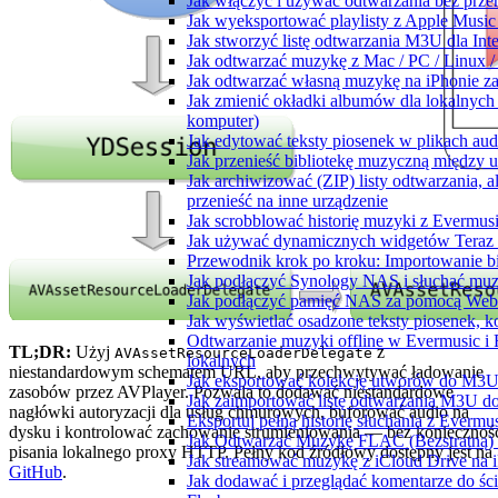
Jak włączyć i używać odtwarzania bez prz
Jak wyeksportować playlisty z Apple Music
Jak stworzyć listę odtwarzania M3U dla Int
Jak odtwarzać muzykę z Mac / PC / Linux
Jak odtwarzać własną muzykę na iPhonie z
Jak zmienić okładki albumów dla lokalnych 
komputer)
Jak edytować teksty piosenek w plikach a
Jak przenieść bibliotekę muzyczną między 
Jak archiwizować (ZIP) listy odtwarzania,
przenieść na inne urządzenie
Jak scrobblować historię muzyki z Evermusi
Jak używać dynamicznych widgetów Teraz 
Przewodnik krok po kroku: Importowanie bi
Jak podłączyć Synology NAS i słuchać muz
Jak podłączyć pamięć NAS za pomocą WebD
Jak wyświetlać osadzone teksty piosenek, k
Odtwarzanie muzyki offline w Evermusic i F
TL;DR:
Użyj
z
AVAssetResourceLoaderDelegate
lokalnych
niestandardowym schematem URL, aby przechwytywać ładowanie
Jak eksportować kolekcję utworów do M3U
zasobów przez AVPlayer. Pozwala to dodawać niestandardowe
Jak zaimportować listę odtwarzania M3U do
nagłówki autoryzacji dla usług chmurowych, buforować audio na
Eksportuj pełną historię słuchania z Evermu
dysku i kontrolować zachowanie strumieniowania — bez koniecznoś
Jak Odtwarzać Muzykę FLAC (Bezstratną)
pisania lokalnego proxy HTTP. Pełny kod źródłowy dostępny jest na
Jak streamować muzykę z iCloud Drive na 
GitHub
.
Jak dodawać i przeglądać komentarze do śc