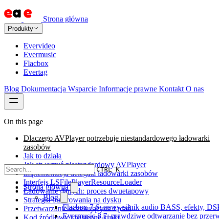
Strona główna
Produkty
Evervideo
Evermusic
Flacbox
Evertag
Blog
Dokumentacja
Wsparcie
Informacje prawne
Kontakt
O nas
On this page
Dlaczego AVPlayer potrzebuje niestandardowego ładowarki
zasobów
Jak to działa
Jak stworzyć niestandardowy AVPlayer
CTRL K
Implementacja delegata ładowarki zasobów
Interfejs LSFilePlayerResourceLoader
Strona główna
Ładowanie danych: proces dwuetapowy
Blog
Strategia buforowania na dysku
Flacbox 7.6: nowy silnik audio BASS, efekty, DS
Przetwarzanie oczekujących żądań
Evermusic 8.7: prawdziwe odtwarzanie bez przerw,
Kod źródłowy i następne kroki