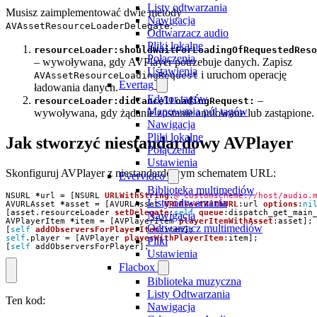
Listy odtwarzania
Musisz zaimplementować dwie metody
Nawigacja
:
AVAssetResourceLoaderDelegate
Odtwarzacz audio
Pliki lokalne
resourceLoader:shouldWaitForLoadingOfRequestedReso
Połączenia
– wywoływana, gdy AVPlayer potrzebuje danych. Zapisz
Ustawienia
i uruchom operację
AVAssetResourceLoadingRequest
Evertag
ładowania danych.
Edytor tagów
–
resourceLoader:didCancelLoadingRequest:
Mapowania pól tagów
wywoływana, gdy żądanie zostanie anulowane lub zastąpione.
Nawigacja
Pliki lokalne
Jak stworzyć niestandardowy AVPlayer
Połączenia
Ustawienia
Skonfiguruj AVPlayer z niestandardowym schematem URL:
Evervideo
Biblioteka multimediów
NSURL
*
url
=
[
NSURL
URLWithString
:
@"customscheme://host/audio.
Listy odtwarzania
AVURLAsset
*
asset
=
[
AVURLAsset
URLAssetWithURL
:
url
options
:
ni
[
asset
.
resourceLoader
setDelegate
:
self
queue
:
dispatch_get_main
Nawigacja
AVPlayerItem
*
item
=
[
AVPlayerItem
playerItemWithAsset
:
asset
];
Odtwarzacz multimediów
[
self
addObserversForPlayerItem
:
item
];
self
.
player
=
[
AVPlayer
playerWithPlayerItem
:
item
];
Pliki
[
self
addObserversForPlayer
];
Ustawienia
Flacbox
Biblioteka muzyczna
Listy Odtwarzania
Ten kod:
Nawigacja