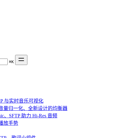
⌘
K
、DSP 与实时音乐可视化
效果、音量归一化、全新设计的均衡器
bsonic、SFTP 助力 Hi-Res 音频
串流与播放手势
fin、SFTP、歌词小组件