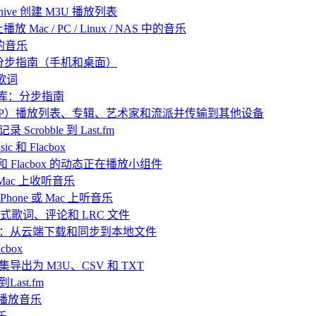
 Archive 创建 M3U 播放列表
放 Mac / PC / Linux / NAS 中的音乐
己的音乐
：分步指南（手机和桌面）
歌词
乐库：分步指南
 中归档（ZIP）播放列表、专辑、艺术家和流派并传输到其他设备
 Scrobble 到 Last.fm
 和 Flacbox
ic 和 Flacbox 的动态正在播放小组件
或 Mac 上收听音乐
hone 或 Mac 上听音乐
嵌入式歌词、评论和 LRC 文件
播放离线音乐：从云端下载和同步到本地文件
box
目合集导出为 M3U、CSV 和 TXT
Last.fm
ve 播放音乐