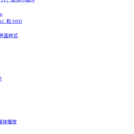
n
AC 和 DSD
、全新界面样式
能
频流媒体播放