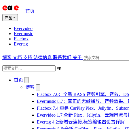
首页
产品
Evervideo
Evermusic
Flacbox
Evertag
博客
文档
支持
法律信息
联系我们
关于
⌘
K
首页
博客
Flacbox 7.6：全新 BASS 音频引擎、音效
Evermusic 8.7：真正的无缝播放、音频
Flacbox 7.4:重建 CarPlay,Plex、Jellyfin、Su
Evervideo 1.7:全新 Plex、Jellyfin、云端
Evertag 4.2:新增云连接,标签编辑器设置详解
Evermusic 8.6:全新 CarPlay、Plex、Jelly