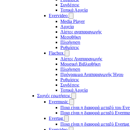
Συνδέσεις
Τοπικά Αρχεία
Evervideo
Media Player
Αρχεία
Λίστες αναπαραγωγής
Μεσοθήκη
Πλοήγηση
Ρυθμίσεις
Flacbox
Λίστες Αναπαραγωγής
Μουσική Βιβλιοθήκη
Πλοήγηση
Πρόγραμμα Αναπαραγωγής Ήχου
Ρυθμίσεις
Συνδέσεις
Τοπικά Αρχεία
Συχνές ερωτήσεις
Evermusic
Ποια είναι η διαφορά μεταξύ του Eve
Ποια είναι η διαφορά μεταξύ Evermu
Evertag
Ποια είναι η διαφορά μεταξύ Evertag
Evervideo