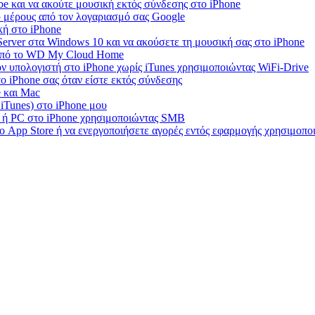
e και να ακούτε μουσική εκτός σύνδεσης στο iPhone
 μέρους από τον λογαριασμό σας Google
κή στο iPhone
rver στα Windows 10 και να ακούσετε τη μουσική σας στο iPhone
 από το WD My Cloud Home
ν υπολογιστή στο iPhone χωρίς iTunes χρησιμοποιώντας WiFi-Drive
 iPhone σας όταν είστε εκτός σύνδεσης
e και Mac
 iTunes) στο iPhone μου
c ή PC στο iPhone χρησιμοποιώντας SMB
ο App Store ή να ενεργοποιήσετε αγορές εντός εφαρμογής χρησιμοπ