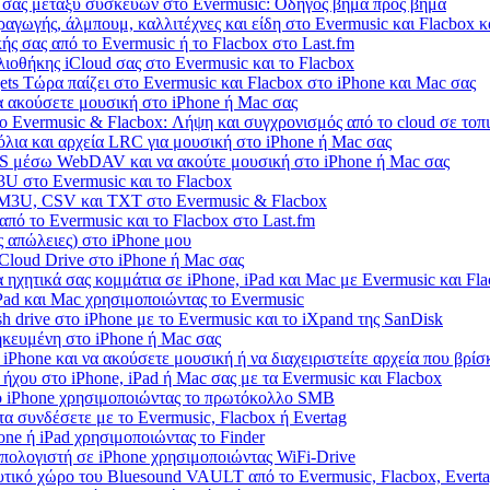
 σας μεταξύ συσκευών στο Evermusic: Οδηγός βήμα προς βήμα
ραγωγής, άλμπουμ, καλλιτέχνες και είδη στο Evermusic και Flacbox 
ής σας από το Evermusic ή το Flacbox στο Last.fm
ιοθήκης iCloud σας στο Evermusic και το Flacbox
ts Τώρα παίζει στο Evermusic και Flacbox στο iPhone και Mac σας
 ακούσετε μουσική στο iPhone ή Mac σας
 Evermusic & Flacbox: Λήψη και συγχρονισμός από το cloud σε τοπι
όλια και αρχεία LRC για μουσική στο iPhone ή Mac σας
S μέσω WebDAV και να ακούτε μουσική στο iPhone ή Mac σας
U στο Evermusic και το Flacbox
 M3U, CSV και TXT στο Evermusic & Flacbox
πό το Evermusic και το Flacbox στο Last.fm
 απώλειες) στο iPhone μου
iCloud Drive στο iPhone ή Mac σας
 ηχητικά σας κομμάτια σε iPhone, iPad και Mac με Evermusic και Fl
iPad και Mac χρησιμοποιώντας το Evermusic
 drive στο iPhone με το Evermusic και το iXpand της SanDisk
ηκευμένη στο iPhone ή Mac σας
iPhone και να ακούσετε μουσική ή να διαχειριστείτε αρχεία που βρίσ
ήχου στο iPhone, iPad ή Mac σας με τα Evermusic και Flacbox
ο iPhone χρησιμοποιώντας το πρωτόκολλο SMB
τα συνδέσετε με το Evermusic, Flacbox ή Evertag
ne ή iPad χρησιμοποιώντας το Finder
πολογιστή σε iPhone χρησιμοποιώντας WiFi-Drive
τικό χώρο του Bluesound VAULT από το Evermusic, Flacbox, Evert