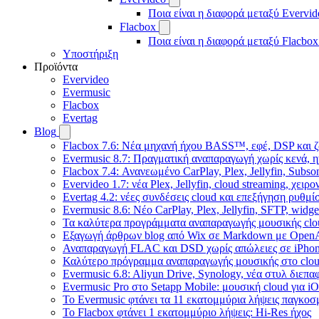
Ποια είναι η διαφορά μεταξύ Evervid
Flacbox
Ποια είναι η διαφορά μεταξύ Flacbox
Υποστήριξη
Προϊόντα
Evervideo
Evermusic
Flacbox
Evertag
Blog
Flacbox 7.6: Νέα μηχανή ήχου BASS™, εφέ, DSP και ζ
Evermusic 8.7: Πραγματική αναπαραγωγή χωρίς κενά, η
Flacbox 7.4: Ανανεωμένο CarPlay, Plex, Jellyfin, Subso
Evervideo 1.7: νέα Plex, Jellyfin, cloud streaming, χει
Evertag 4.2: νέες συνδέσεις cloud και επεξήγηση ρυθμ
Evermusic 8.6: Νέο CarPlay, Plex, Jellyfin, SFTP, widge
Τα καλύτερα προγράμματα αναπαραγωγής μουσικής clou
Εξαγωγή άρθρων blog από Wix σε Markdown με Open
Αναπαραγωγή FLAC και DSD χωρίς απώλειες σε iPhon
Καλύτερο πρόγραμμα αναπαραγωγής μουσικής στο cloud
Evermusic 6.8: Aliyun Drive, Synology, νέα στυλ διεπα
Evermusic Pro στο Setapp Mobile: μουσική cloud για i
Το Evermusic φτάνει τα 11 εκατομμύρια λήψεις παγκοσ
Το Flacbox φτάνει 1 εκατομμύριο λήψεις: Hi-Res ήχος