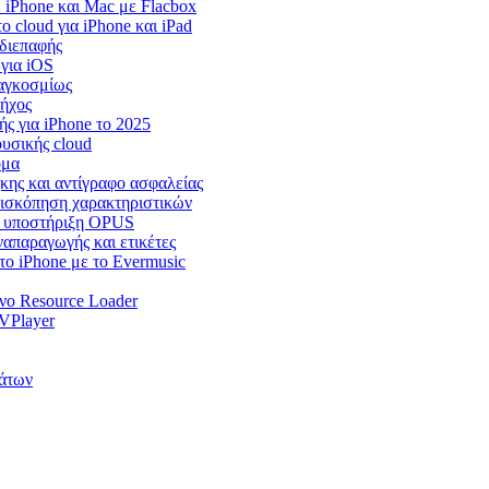
iPhone και Mac με Flacbox
cloud για iPhone και iPad
 διεπαφής
 για iOS
παγκοσμίως
 ήχος
ς για iPhone το 2025
υσικής cloud
όμα
ήκης και αντίγραφο ασφαλείας
επισκόπηση χαρακτηριστικών
r, υποστήριξη OPUS
ναπαραγωγής και ετικέτες
ο iPhone με το Evermusic
νο Resource Loader
VPlayer
άτων