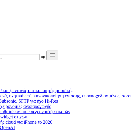
⌘
K
 και ζωντανός οπτικοποιητής μουσικής
ενά, ηχητικά εφέ, κανονικοποίηση έντασης, επανασχεδιασμένος ισοσ
 Subsonic, SFTP για ήχο Hi-Res
g, χειρονομίες αναπαραγωγής
η ρυθμίσεων του επεξεργαστή ετικετών
, widget στίχων
ς cloud για iPhone το 2026
 OpenAI