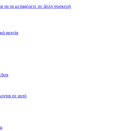
και να τα μεταφέρετε σε άλλη συσκευή
κά αρχεία
acbox
κονται σε αυτό
ag