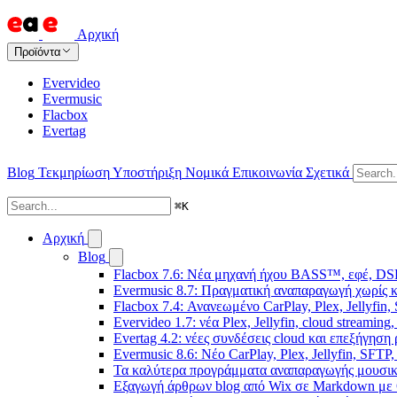
Αρχική
Προϊόντα
Evervideo
Evermusic
Flacbox
Evertag
Blog
Τεκμηρίωση
Υποστήριξη
Νομικά
Επικοινωνία
Σχετικά
⌘
K
Αρχική
Blog
Flacbox 7.6: Νέα μηχανή ήχου BASS™, εφέ, DSP
Evermusic 8.7: Πραγματική αναπαραγωγή χωρίς κ
Flacbox 7.4: Ανανεωμένο CarPlay, Plex, Jellyfin,
Evervideo 1.7: νέα Plex, Jellyfin, cloud streamin
Evertag 4.2: νέες συνδέσεις cloud και επεξήγησ
Evermusic 8.6: Νέο CarPlay, Plex, Jellyfin, SFTP
Τα καλύτερα προγράμματα αναπαραγωγής μουσική
Εξαγωγή άρθρων blog από Wix σε Markdown με