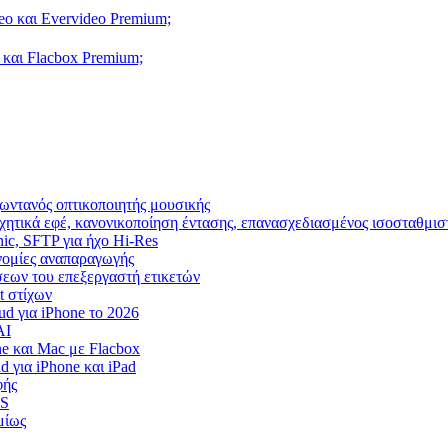
eo και Evervideo Premium;
 και Flacbox Premium;
ωντανός οπτικοποιητής μουσικής
χητικά εφέ, κανονικοποίηση έντασης, επανασχεδιασμένος ισοσταθμισ
nic, SFTP για ήχο Hi-Res
ρονομίες αναπαραγωγής
ίσεων του επεξεργαστή ετικετών
t στίχων
d για iPhone το 2026
AI
e και Mac με Flacbox
 για iPhone και iPad
φής
OS
μίως