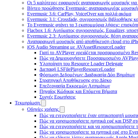
Οι 5 καλύτερες εφαρμογές αναπαραγωγής μουσικής για 
Βίντεο προώθησης Evermusic: αναπαραγωγέας μουσική
Evermusic 3.6: CarPlay, VoiceOver και πολλά ακόμα
Evermusic 3.1: Crossfade, συγχρονισμός βιβλιοθήκης κ
Το Evermusic φτάνει τα 3 εκατομμύρια λήψεις: επισκό
Flacbox 1.6: Αυτόματος συγχρονισμός, Equalizer, υπο
Evermusic 2.3: Αυτόματος συγχρονισμός, θέση αναπαρα
Αναπαραγωγή μουσικής από αποθήκευση cloud στο iPh
iOS Audio Streaming με AVAssetResourceLoader
Γιατί το AVPlayer χρειάζεται προσαρμοσμένο Re
Πώς να Δημιουργήσετε Προσαρμοσμένο AVPlay
Υλοποίηση του Resource Loader Delegate
Διεπαφή LSFilePlayerResourceLoader
Φόρτωση Δεδομένων: Διαδικασία Δύο Βημάτων
Στρατηγική Αποθήκευσης στο Δίσκο
Επεξεργασία Εκκρεμών Αιτημάτων
Πηγαίος Κώδικας και Επόμενα Βήματα
Συχνές Ερωτήσεις
Τεκμηρίωση
Οδηγίες χρήσης
Πώς να ενεργοποιήσετε έναν οπτικοποιητή μουσικ
Πώς να χρησιμοποιήσετε ηχητικά εφέ και DSP στο
Πώς να ενεργοποιήσετε και να χρησιμοποιήσετε 
Πώς να χρησιμοποιήσετε τα ηχητικά εφέ στο Everm
Πώς να εξάγετε λίστες αναπαραγωγής Apple Musi