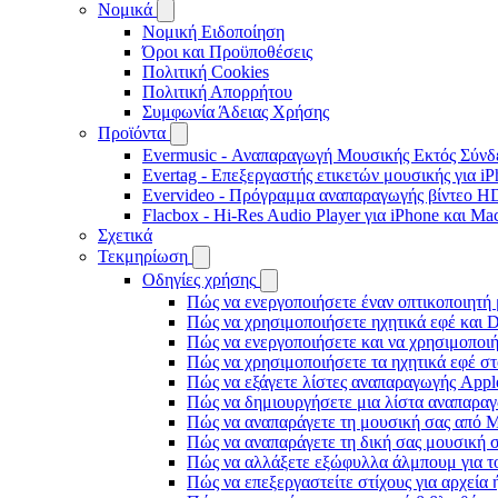
Νομικά
Νομική Ειδοποίηση
Όροι και Προϋποθέσεις
Πολιτική Cookies
Πολιτική Απορρήτου
Συμφωνία Άδειας Χρήσης
Προϊόντα
Evermusic - Αναπαραγωγή Μουσικής Εκτός Σύνδε
Evertag - Επεξεργαστής ετικετών μουσικής για i
Evervideo - Πρόγραμμα αναπαραγωγής βίντεο HD
Flacbox - Hi-Res Audio Player για iPhone και Ma
Σχετικά
Τεκμηρίωση
Οδηγίες χρήσης
Πώς να ενεργοποιήσετε έναν οπτικοποιητή 
Πώς να χρησιμοποιήσετε ηχητικά εφέ και D
Πώς να ενεργοποιήσετε και να χρησιμοποι
Πώς να χρησιμοποιήσετε τα ηχητικά εφέ στο
Πώς να εξάγετε λίστες αναπαραγωγής Apple
Πώς να δημιουργήσετε μια λίστα αναπαραγω
Πώς να αναπαράγετε τη μουσική σας από M
Πώς να αναπαράγετε τη δική σας μουσική σ
Πώς να αλλάξετε εξώφυλλα άλμπουμ για το
Πώς να επεξεργαστείτε στίχους για αρχεία