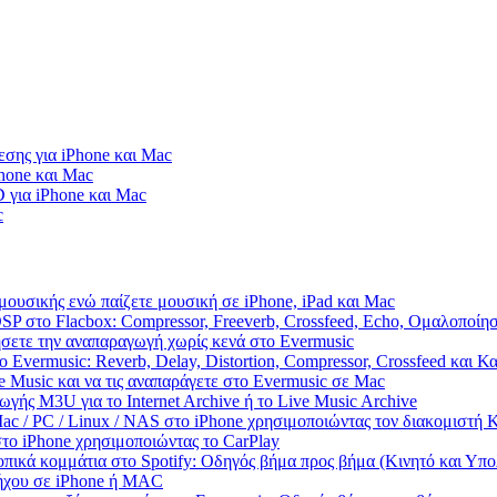
σης για iPhone και Mac
Phone και Mac
 για iPhone και Mac
c
μουσικής ενώ παίζετε μουσική σε iPhone, iPad και Mac
SP στο Flacbox: Compressor, Freeverb, Crossfeed, Echo, Ομαλοποίη
ήσετε την αναπαραγωγή χωρίς κενά στο Evermusic
 Evermusic: Reverb, Delay, Distortion, Compressor, Crossfeed και 
 Music και να τις αναπαράγετε στο Evermusic σε Mac
γής M3U για το Internet Archive ή το Live Music Archive
ac / PC / Linux / NAS στο iPhone χρησιμοποιώντας τον διακομιστ
το iPhone χρησιμοποιώντας το CarPlay
πικά κομμάτια στο Spotify: Οδηγός βήμα προς βήμα (Κινητό και Υπο
 ήχου σε iPhone ή MAC