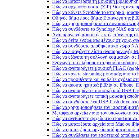
Πώς να μεταφέρετε τη μουσική βιβλιοθήκη
Πώς να αρχειοθετήσετε (ZIP) λίστες αναπα
Πώς να κάνετε Scrobble το ιστορικό μουσικ
Οδηγός βήμα προς βήμα: Εισαγωγή της βιβλ
Πώς να χρησιμοποιήσετε τα δυναμικά widge
Πώς να συνδέσετε το Synology NAS και να
Αναπαραγωγή μουσικής εκτός σύνδεσης στο
Πώς να δείτε ενσωματωμένους στίχους, σχ
Πώς να συνδέσετε αποθηκευτικό χώρο NA
Πώς να εισαγάγετε λίστα αναπαραγωγής M3
Πώς να εξάγετε τη συλλογή κομματιών σε
Εξαγωγή του πλήρους ιστορικού ακρόασης α
Πώς να αναπαράγετε μουσική FLAC (χωρίς
Πώς να κάνετε streaming μουσικής από το 
Πώς να προσθέσετε και να δείτε σχόλια στα
Πώς να ακούτε ηχητικά βιβλία σε iPhone, 
Πώς να αναπαράγετε μουσική από USB flash
Πώς να αναπαράγετε τοπική μουσική αποθ
Πώς να συνδέσετε ένα USB flash drive στο 
Πώς να χρησιμοποιήσετε τον ισοσταθμιστή 
Μεταφορά αρχείων από τον υπολογιστή στ
Πώς να ανεβάσετε αρχεία στο cloud και να 
Πώς να μεταφέρετε αρχεία από Mac σε iPho
Πώς να μεταφέρετε αρχεία ασύρματα από υ
Πώς να συνδέσετε τον εσωτερικό αποθηκευ