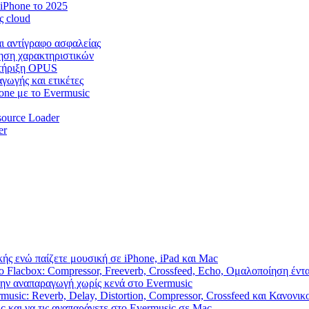
iPhone το 2025
ς cloud
αι αντίγραφο ασφαλείας
πηση χαρακτηριστικών
στήριξη OPUS
γωγής και ετικέτες
one με το Evermusic
source Loader
er
ής ενώ παίζετε μουσική σε iPhone, iPad και Mac
 Flacbox: Compressor, Freeverb, Crossfeed, Echo, Ομαλοποίηση έντ
την αναπαραγωγή χωρίς κενά στο Evermusic
usic: Reverb, Delay, Distortion, Compressor, Crossfeed και Κανονι
c και να τις αναπαράγετε στο Evermusic σε Mac