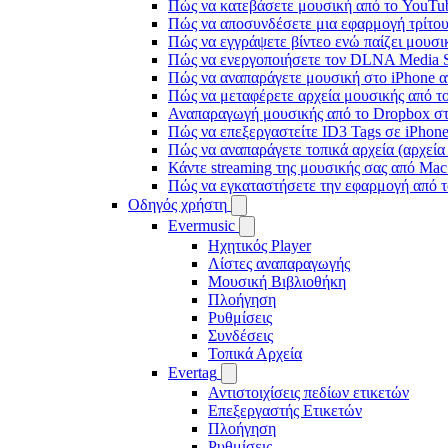
Πώς να κατεβάσετε μουσική από το YouTub
Πώς να αποσυνδέσετε μια εφαρμογή τρίτου
Πώς να εγγράψετε βίντεο ενώ παίζει μουσι
Πώς να ενεργοποιήσετε τον DLNA Media Se
Πώς να αναπαράγετε μουσική στο iPhone
Πώς να μεταφέρετε αρχεία μουσικής από το
Αναπαραγωγή μουσικής από το Dropbox στο
Πώς να επεξεργαστείτε ID3 Tags σε iPhon
Πώς να αναπαράγετε τοπικά αρχεία (αρχεία
Κάντε streaming της μουσικής σας από Ma
Πώς να εγκαταστήσετε την εφαρμογή από τ
Οδηγός χρήστη
Evermusic
Ηχητικός Player
Λίστες αναπαραγωγής
Μουσική Βιβλιοθήκη
Πλοήγηση
Ρυθμίσεις
Συνδέσεις
Τοπικά Αρχεία
Evertag
Αντιστοιχίσεις πεδίων ετικετών
Επεξεργαστής Ετικετών
Πλοήγηση
Ρυθμίσεις