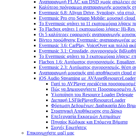
Αναπαραγωγή FLAC και DSD χωρίς απώλειες σε 
Καλύτερο πρόγραμμα αναπαραγωγής μουσικής στο 
Evermusic 6.8: Aliyun Drive, Synology, νέα στυλ
Evermusic Pro στο Setapp Mobile: μουσική cloud
Το Evermusic φτάνει τα 11 εκατομμύρια λήψεις 
Το Flacbox φτάνει 1 εκατομμύριο λήψεις: Hi-Res
Οι 5 καλύτερες εφαρμογές αναπαραγωγής μουσική
Βίντεο προώθησης Evermusic: αναπαραγωγέας μο
Evermusic 3.6: CarPlay, VoiceOver και πολλά ακ
Evermusic 3.1: Crossfade, συγχρονισμός βιβλιοθ
Το Evermusic φτάνει τα 3 εκατομμύρια λήψεις: 
Flacbox 1.6: Αυτόματος συγχρονισμός, Equalize
Evermusic 2.3: Αυτόματος συγχρονισμός, θέση α
Αναπαραγωγή μουσικής από αποθήκευση cloud στ
iOS Audio Streaming με AVAssetResourceLoader
Γιατί το AVPlayer χρειάζεται προσαρμοσμέ
Πώς να Δημιουργήσετε Προσαρμοσμένο A
Υλοποίηση του Resource Loader Delegate
Διεπαφή LSFilePlayerResourceLoader
Φόρτωση Δεδομένων: Διαδικασία Δύο Βημ
Στρατηγική Αποθήκευσης στο Δίσκο
Επεξεργασία Εκκρεμών Αιτημάτων
Πηγαίος Κώδικας και Επόμενα Βήματα
Συχνές Ερωτήσεις
Επικοινωνήστε μαζί μας