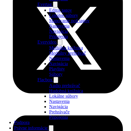
Evertag
Editor tagov
Lokálne súbory
Mapovanie polí tagov
Nastavenia
Navigácia
Pripojenia
Evervideo
Mediálna knižnica
Mediálny prehrávač
Nastavenia
Navigácia
Playlisty
Súbory
Flacbox
Audio prehrávač
Hudobná knižnica
Lokálne súbory
Nastavenia
Navigácia
Prehrávače
Pripojenia
Podpora
Právne informácie