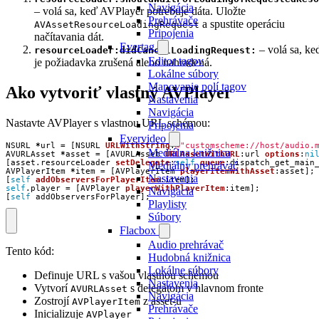
Navigácia
– volá sa, keď AVPlayer potrebuje dáta. Uložte
Prehrávače
a spustite operáciu
AVAssetResourceLoadingRequest
Pripojenia
načítavania dát.
Evertag
– volá sa, ke
resourceLoader:didCancelLoadingRequest:
Editor tagov
je požiadavka zrušená alebo nahradená.
Lokálne súbory
Mapovanie polí tagov
Ako vytvoriť vlastný AVPlayer
Nastavenia
Navigácia
Nastavte AVPlayer s vlastnou URL schémou:
Pripojenia
Evervideo
NSURL
*
url
=
[
NSURL
URLWithString
:
@"customscheme://host/audio.
Mediálna knižnica
AVURLAsset
*
asset
=
[
AVURLAsset
URLAssetWithURL
:
url
options
:
ni
[
asset
.
resourceLoader
setDelegate
:
self
queue
:
dispatch_get_main
Mediálny prehrávač
AVPlayerItem
*
item
=
[
AVPlayerItem
playerItemWithAsset
:
asset
];
Nastavenia
[
self
addObserversForPlayerItem
:
item
];
self
.
player
=
[
AVPlayer
playerWithPlayerItem
:
item
];
Navigácia
[
self
addObserversForPlayer
];
Playlisty
Súbory
Flacbox
Audio prehrávač
Tento kód:
Hudobná knižnica
Lokálne súbory
Definuje URL s vašou vlastnou schémou
Nastavenia
Vytvorí
s delegátom v hlavnom fronte
AVURLAsset
Navigácia
Zostrojí
z asset-u
AVPlayerItem
Prehrávače
Inicializuje
AVPlayer