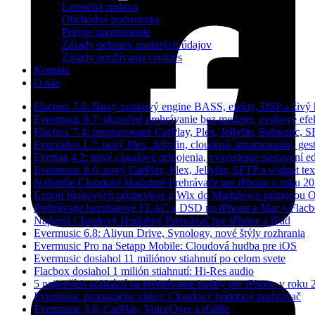
Licenčná zmluva
Obchodné podmienky
Právne upozornenie
Zásady ochrany osobných údajov
Zásady používania cookies
Kontakt
O nás
Flacbox 7.6: Nový zvukový engine BASS, efekty, DSP a živý 
Evermusic 8.7: skutočné prehrávanie bez medzier, zvukové efekt
Flacbox 7.4: prepracované CarPlay, Plex, Jellyfin, Subsonic, 
Evervideo 1.7: nový Plex, Jellyfin, cloudové streamovanie, ges
Evertag 4.2: nové cloudové pripojenia, vysvetlenie nastavení ed
Evermusic 8.6: nový CarPlay, Plex, Jellyfin, SFTP a widget te
Najlepšie Cloudové Hudobné Prehrávače pre iPhone v roku 2
Export blogových príspevkov z Wix do Markdown pomocou 
Prehrávajte bezstratové FLAC a DSD na iPhone a Mac s Flac
Najlepší Cloudový Hudobný Prehrávač pre iPhone a iPad
Evermusic 6.8: Aliyun Drive, Synology, nové štýly rozhrania
Evermusic Pro na Setapp Mobile: Cloudová hudba pre iOS
Evermusic dosiahol 11 miliónov stiahnutí po celom svete
Flacbox dosiahol 1 milión stiahnutí: Hi-Res audio
5 najlepších aplikácií na prehrávanie hudby pre iPhone v roku
Evermusic propagačné video: Cloudový hudobný prehrávač
Evermusic 3.6: CarPlay, VoiceOver a ďalšie