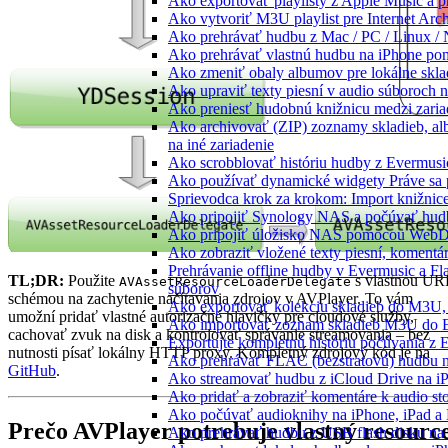
Ako exportovať playlisty z Apple Music a 
Ako vytvoriť M3U playlist pre Internet Arc
Ako prehrávať hudbu z Mac / PC / Linux 
Ako prehrávať vlastnú hudbu na iPhone p
Ako zmeniť obaly albumov pre lokálne sklad
Ako upraviť texty piesní v audio súboroch
Ako preniesť hudobnú knižnicu medzi zaria
Ako archivovať (ZIP) zoznamy skladieb, alb
na iné zariadenie
Ako scrobblovať históriu hudby z Evermusi
Ako používať dynamické widgety Práve sa 
Sprievodca krok za krokom: Import knižnic
Ako pripojiť Synology NAS a počúvať hud
Ako pripojiť úložisko NAS pomocou WebD
Ako zobraziť vložené texty piesní, koment
Prehrávanie offline hudby v Evermusic a Fl
TL;DR:
Použite
s vlastnou UR
AVAssetResourceLoaderDelegate
súborov
schémou na zachytenie načítavania zdrojov v AVPlayer. To vám
Ako exportovať kolekciu skladieb do M3U
umožní pridať vlastné autorizačné hlavičky pre cloudové služby,
Ako importovať zoznam skladieb M3U do E
cachovať zvuk na disk a kontrolovať správanie streamovania – bez
Exportujte kompletnú históriu počúvania z 
nutnosti písať lokálny HTTP proxy. Kompletný zdrojový kód je na
Ako prehrávať FLAC (bezstratovú) hudbu 
GitHub
.
Ako streamovať hudbu z iCloud Drive na i
Ako pridať a zobraziť komentáre k audio s
Ako počúvať audioknihy na iPhone, iPad 
Prečo AVPlayer potrebuje vlastný resourc
Ako prehrávať hudbu z USB flash disku n