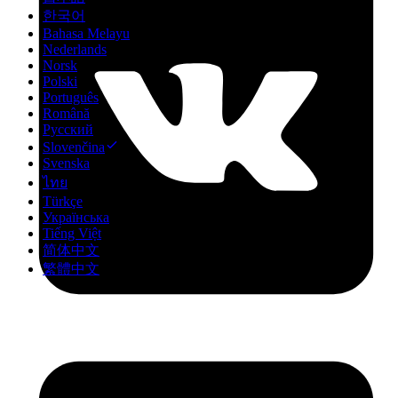
한국어
Bahasa Melayu
Nederlands
Norsk
Polski
Português
Română
Русский
Slovenčina
Svenska
ไทย
Türkçe
Українська
Tiếng Việt
简体中文
繁體中文