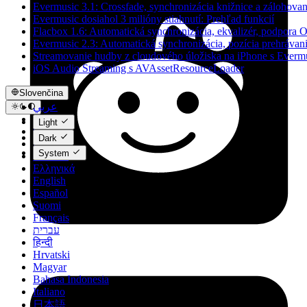
Evermusic 3.1: Crossfade, synchronizácia knižnice a zálohovan
Evermusic dosiahol 3 milióny stiahnutí: Prehľad funkcií
Flacbox 1.6: Automatická synchronizácia, ekvalizér, podpora
Evermusic 2.3: Automatická synchronizácia, pozícia prehrávani
Streamovanie hudby z cloudového úložiska na iPhone s Everm
iOS Audio Streaming s AVAssetResourceLoader
Slovenčina
عربي
Català
Light
Čeština
Dark
Dansk
System
Deutsch
Ελληνικά
English
Español
Suomi
Français
עברית
हिन्दी
Hrvatski
Magyar
Bahasa Indonesia
Italiano
日本語