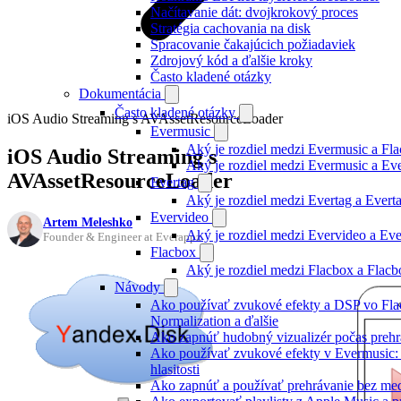
Načítavanie dát: dvojkrokový proces
Stratégia cachovania na disk
Spracovanie čakajúcich požiadaviek
Zdrojový kód a ďalšie kroky
Často kladené otázky
Dokumentácia
Často kladené otázky
iOS Audio Streaming s AVAssetResourceLoader
Evermusic
Aký je rozdiel medzi Evermusic a Fl
iOS Audio Streaming s
Aký je rozdiel medzi Evermusic a E
AVAssetResourceLoader
Evertag
Aký je rozdiel medzi Evertag a Ever
Evervideo
Artem Meleshko
Aký je rozdiel medzi Evervideo a Ev
Founder & Engineer at Everappz
Flacbox
Aký je rozdiel medzi Flacbox a Flac
Návody
Ako používať zvukové efekty a DSP vo Fla
Normalization a ďalšie
Ako zapnúť hudobný vizualizér počas prehr
Ako používať zvukové efekty v Evermusic: re
hlasitosti
Ako zapnúť a používať prehrávanie bez me