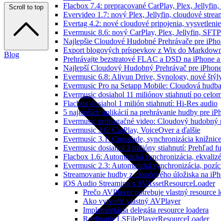
Flacbox 7.4: prepracované CarPlay, Plex, Jellyfi
Scroll to top
Evervideo 1.7: nový Plex, Jellyfin, cloudové strea
Evertag 4.2: nové cloudové pripojenia, vysvetlenie
Evermusic 8.6: nový CarPlay, Plex, Jellyfin, SFTP
Najlepšie Cloudové Hudobné Prehrávače pre iPho
Export blogových príspevkov z Wix do Markdo
Blog
Prehrávajte bezstratové FLAC a DSD na iPhone a
Najlepší Cloudový Hudobný Prehrávač pre iPhone
Evermusic 6.8: Aliyun Drive, Synology, nové štýl
Evermusic Pro na Setapp Mobile: Cloudová hudba
Evermusic dosiahol 11 miliónov stiahnutí po celom
Flacbox dosiahol 1 milión stiahnutí: Hi-Res audio
5 najlepších aplikácií na prehrávanie hudby pre i
Evermusic propagačné video: Cloudový hudobný 
Evermusic 3.6: CarPlay, VoiceOver a ďalšie
Evermusic 3.1: Crossfade, synchronizácia knižnic
Evermusic dosiahol 3 milióny stiahnutí: Prehľad fu
Flacbox 1.6: Automatická synchronizácia, ekvali
Evermusic 2.3: Automatická synchronizácia, pozíci
Streamovanie hudby z cloudového úložiska na iP
iOS Audio Streaming s AVAssetResourceLoader
Prečo AVPlayer potrebuje vlastný resource 
Ako vytvoriť vlastný AVPlayer
Implementácia delegáta resource loadera
Rozhranie LSFilePlayerResourceLoader