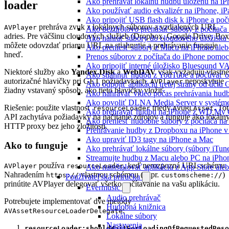
Ako prehravat lokalnu hudbu ulozenu na i
loader
Ako používať audio ekvalizér na iPhone, i
Ako pripojiť USB flash disk k iPhone a po
prehráva zvuk z lokálnych súborov a vzdialených URL
AVPlayer
Ako bezdrôtovo prenášať súbory z počítač
adries. Pre väčšinu cloudových služieb (Dropbox, Google Drive, Box
Ako nahrať súbory do cloudového úložiska a
môžete odovzdať priamu URL na stiahnutie a prehrávanie funguje
Ako preniesť súbory z Macu na iPhone ale
hneď.
Prenos súborov z počítača do iPhone pomo
Ako pripojiť interné úložisko Bluesound V
Niektoré služby ako
Yandex.Disk
a
WebDAV
však vyžadujú vlastné
Ako stiahnuť hudbu z YouTube a počúvať o
autorizačné hlavičky pri GET požiadavkách.
neposkytuje
AVPlayer
Ako odpojiť aplikáciu tretej strany od účtu
žiadny vstavaný spôsob, ako tieto hlavičky vložiť.
Ako nahrávať video počas prehrávania hud
Ako povoliť DLNA Media Server v systéme
Riešenie: použite vlastnosť
triedy
. To
resourceLoader
AVURLAsset
Ako prehrávať hudbu na iPhone z WD My
API zachytáva požiadavky na načítanie zdrojov a funguje ako lokáln
Ako preniesť hudobné súbory z počítača n
HTTP proxy bez jeho zložitosti.
Prehrávanie hudby z Dropboxu na iPhone v 
Ako upraviť ID3 tagy na iPhone a Mac
Ako to funguje
Ako prehrávať lokálne súbory (súbory iTun
Streamujte hudbu z Macu alebo PC na iP
používa
, keď nerozpozná URL schému.
AVPlayer
resourceLoader
Ako nainštalovať aplikáciu z App Store al
Nahradením
vlastnou schémou (napr.
)
https://
customscheme://
Používateľská príručka
prinútite AVPlayer delegovať všetko načítavanie na vašu aplikáciu.
Evermusic
Audio prehrávač
Potrebujete implementovať dve metódy
Hudobná knižnica
:
AVAssetResourceLoaderDelegate
Lokálne súbory
Nastavenia
resourceLoader:shouldWaitForLoadingOfRequestedReso