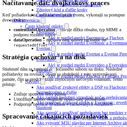
Načítavanie dát: dvojkrokový proces
Spracovanie čakajúcich požiadaviek
Zdrojový kód a ďalšie kroky
Keď požiadavka na načítanie vstúpi do frontu, vykonajú sa postupne
Často kladené otázky
dve operácie:
Dokumentácia
Často kladené otázky
contentInfoOperation
– zisťuje dĺžku obsahu, typ MIME a
Evermusic
podporu rozsahu bajtov
Aký je rozdiel medzi Evermusic a Flacbox
dataOperation
– načítava dáta súboru začínajúc od
Aký je rozdiel medzi Evermusic a Evermus
requestedOffset
Evertag
Aký je rozdiel medzi Evertag a Evertag Pr
Stratégia cachovania na disk
Evervideo
Aký je rozdiel medzi Evervideo a Evervid
Stiahnuté dáta sa zapisujú do dočasného súboru na disku. Následné
Flacbox
požiadavky na rovnaký obsah sa obsluhujú z tejto vyrovnávacej
Aký je rozdiel medzi Flacbox a Flacbox P
pamäte, čím sa predchádzajú zbytočným sieťovým volaniam. Tento
Návody
prístup:
Ako používať zvukové efekty a DSP vo Flacboxe:
Normalization a ďalšie
Znižuje spotrebu šírky pásma
Ako zapnúť hudobný vizualizér počas prehrávani
Umožňuje takmer okamžité opakované prehrávanie
Ako používať zvukové efekty v Evermusic: reverb, 
Podporuje operácie hľadania v cachovaných rozsahoch
hlasitosti
Ako zapnúť a používať prehrávanie bez medzier 
Spracovanie čakajúcich požiadaviek
Ako exportovať playlisty z Apple Music a prehrá
Ako vytvoriť M3U playlist pre Internet Archive a