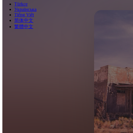
Türkçe
Українська
Tiếng Việt
简体中文
繁體中文