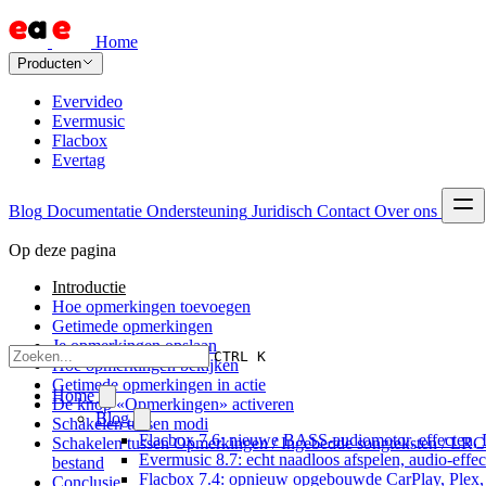
Home
Producten
Evervideo
Evermusic
Flacbox
Evertag
Blog
Documentatie
Ondersteuning
Juridisch
Contact
Over ons
Op deze pagina
Introductie
Hoe opmerkingen toevoegen
Getimede opmerkingen
Je opmerkingen opslaan
CTRL K
Hoe opmerkingen bekijken
Getimede opmerkingen in actie
Home
De knop «Opmerkingen» activeren
Blog
Schakelen tussen modi
Flacbox 7.6: nieuwe BASS-audiomotor, effecten, 
Schakelen tussen Opmerkingen / Ingebedde songteksten / LRC
Evermusic 8.7: echt naadloos afspelen, audio-effe
bestand
Flacbox 7.4: opnieuw opgebouwde CarPlay, Plex, J
Conclusie