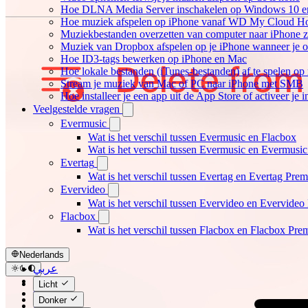
Hoe DLNA Media Server inschakelen op Windows 10 en 
Hoe muziek afspelen op iPhone vanaf WD My Cloud 
Muziekbestanden overzetten van computer naar iPhone 
Muziek van Dropbox afspelen op je iPhone wanneer je of
Hoe ID3-tags bewerken op iPhone en Mac
Hoe lokale bestanden (iTunes-bestanden) af te spelen op
Stream je muziek van Mac of PC naar iPhone met SMB
Hoe installeer je een app uit de App Store of activeer j
Veelgestelde vragen
Evermusic
Wat is het verschil tussen Evermusic en Flacbox
Wat is het verschil tussen Evermusic en Evermusi
Evertag
Wat is het verschil tussen Evertag en Evertag Pre
Evervideo
Wat is het verschil tussen Evervideo en Evervide
Flacbox
Wat is het verschil tussen Flacbox en Flacbox Pr
Nederlands
عربي
Català
Licht
Čeština
Donker
Dansk