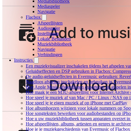
Mediabibliotheek
Mediaspeler
Navigatie
Flacbox
Afspeellijsten
Audiospeler
Instellingen
Lokale Bestanden
Muziekbibliotheek
Navigatie
Verbindingen
Instructies
Een muziekvisualizer inschakelen tijdens het afspelen v
Geluidseffecten en DSP gebruiken in Flacbox: Compress
De audio-geluidseffecten in Evermusic gebruiken: Rever
Naadloos afspelen inschakelen en gebruiken in Evermus
Hoe Apple Music-afspeellijsten exporteren en afspelen 
Hoe maak je een M3U-afspeellijst voor Internet Archive
Hoe speel je muziek af van Mac / PC / Linux / NAS o
Hoe speel je je eigen muziek af op iPhone met CarPlay
Hoe albumhoezen wijzigen voor lokale nummers op Spotif
Hoe songteksten bewerken voor audiobestanden op iP
Hoe u uw muziekbibliotheek tussen apparaten overzet in
Hoe afspeellijsten, albums, artiesten en genres te archiv
Hoe je je muziekgeschiedenis van Evermusic of Flacbox 