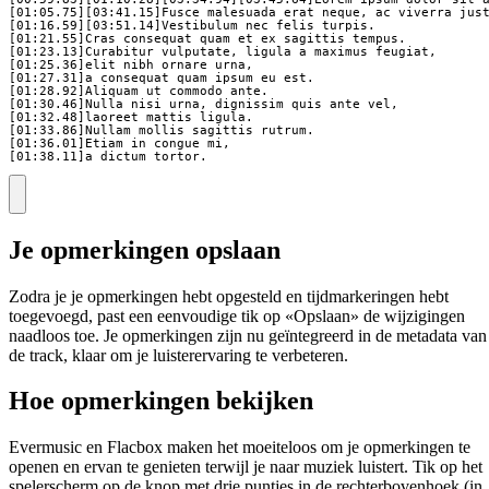
[01:05.75][03:41.15]Fusce malesuada erat neque, ac viverra just
[01:16.59][03:51.14]Vestibulum nec felis turpis.

[01:21.55]Cras consequat quam et ex sagittis tempus.

[01:23.13]Curabitur vulputate, ligula a maximus feugiat,

[01:25.36]elit nibh ornare urna, 

[01:27.31]a consequat quam ipsum eu est.

[01:28.92]Aliquam ut commodo ante.

[01:30.46]Nulla nisi urna, dignissim quis ante vel,

[01:32.48]laoreet mattis ligula. 

[01:33.86]Nullam mollis sagittis rutrum.

[01:36.01]Etiam in congue mi, 

[01:38.11]a dictum tortor.
Je opmerkingen opslaan
Zodra je je opmerkingen hebt opgesteld en tijdmarkeringen hebt
toegevoegd, past een eenvoudige tik op «Opslaan» de wijzigingen
naadloos toe. Je opmerkingen zijn nu geïntegreerd in de metadata van
de track, klaar om je luisterervaring te verbeteren.
Hoe opmerkingen bekijken
Evermusic en Flacbox maken het moeiteloos om je opmerkingen te
openen en ervan te genieten terwijl je naar muziek luistert. Tik op het
spelerscherm op de knop met drie puntjes in de rechterbovenhoek (in