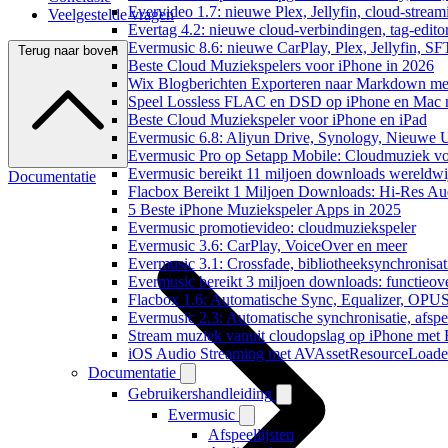
Evervideo 1.7: nieuwe Plex, Jellyfin, cloud-stream
Veelgestelde vragen
Evertag 4.2: nieuwe cloud-verbindingen, tag-editor
Evermusic 8.6: nieuwe CarPlay, Plex, Jellyfin, SF
Terug naar boven
Beste Cloud Muziekspelers voor iPhone in 2026
Wix Blogberichten Exporteren naar Markdown m
Speel Lossless FLAC en DSD op iPhone en Mac 
Beste Cloud Muziekspeler voor iPhone en iPad
Evermusic 6.8: Aliyun Drive, Synology, Nieuwe UI
Evermusic Pro op Setapp Mobile: Cloudmuziek v
Evermusic bereikt 11 miljoen downloads wereldwi
Documentatie
Flacbox Bereikt 1 Miljoen Downloads: Hi-Res Au
5 Beste iPhone Muziekspeler Apps in 2025
Evermusic promotievideo: cloudmuziekspeler
Evermusic 3.6: CarPlay, VoiceOver en meer
Evermusic 3.1: Crossfade, bibliotheeksynchronisat
Evermusic bereikt 3 miljoen downloads: functieove
Flacbox 1.6: Automatische Sync, Equalizer, OPU
Evermusic 2.3: Automatische synchronisatie, afspee
Stream muziek vanuit cloudopslag op iPhone met
iOS Audio Streaming met AVAssetResourceLoade
Documentatie
Gebruikershandleiding
Evermusic
Afspeellijsten