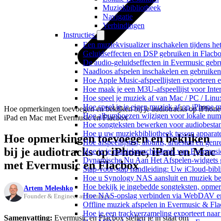
Muziekbibliotheek
Navigatie
Verbindingen
Instructies
Een muziekvisualizer inschakelen tijdens h
Geluidseffecten en DSP gebruiken in Flacb
De audio-geluidseffecten in Evermusic gebr
Naadloos afspelen inschakelen en gebruike
Hoe Apple Music-afspeellijsten exporteren 
Hoe maak je een M3U-afspeellijst voor Inte
Hoe speel je muziek af van Mac / PC / Li
Hoe speel je je eigen muziek af op iPhone 
Hoe opmerkingen toevoegen en bekijken bij je audiotracks op iPhone
Hoe albumhoezen wijzigen voor lokale numme
iPad en Mac met Evermusic en Flacbox
Hoe songteksten bewerken voor audiobest
Hoe u uw muziekbibliotheek tussen apparate
Hoe opmerkingen toevoegen en bekijken
Hoe afspeellijsten, albums, artiesten en gen
bij je audiotracks op iPhone, iPad en Mac
Hoe je je muziekgeschiedenis van Evermusic
Dynamische Nu Aan Het Afspelen-widgets g
met Evermusic en Flacbox
Stap-voor-stap handleiding: Uw iCloud-bibl
Hoe u Synology NAS aansluit en muziek bel
Hoe bekijk je ingebedde songteksten, opme
Artem Meleshko
Hoe NAS-opslag verbinden via WebDAV en m
Founder & Engineer at Everappz
Offline muziek afspelen in Evermusic & Fla
Hoe je een trackverzameling exporteert n
Samenvatting:
Evermusic en Flacbox stellen je in staat om