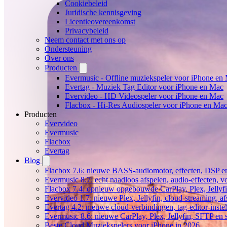
Cookiebeleid
Juridische kennisgeving
Licentieovereenkomst
Privacybeleid
Neem contact met ons op
Ondersteuning
Over ons
Producten
Evermusic - Offline muziekspeler voor iPhone en
Evertag - Muziek Tag Editor voor iPhone en Mac
Evervideo - HD Videospeler voor iPhone en Mac
Flacbox - Hi-Res Audiospeler voor iPhone en Ma
Producten
Evervideo
Evermusic
Flacbox
Evertag
Blog
Flacbox 7.6: nieuwe BASS-audiomotor, effecten, DSP en
Evermusic 8.7: echt naadloos afspelen, audio-effecten, 
Flacbox 7.4: opnieuw opgebouwde CarPlay, Plex, Jellyfi
Evervideo 1.7: nieuwe Plex, Jellyfin, cloud-streaming, a
Evertag 4.2: nieuwe cloud-verbindingen, tag-editor-instel
Evermusic 8.6: nieuwe CarPlay, Plex, Jellyfin, SFTP en 
Beste Cloud Muziekspelers voor iPhone in 2026