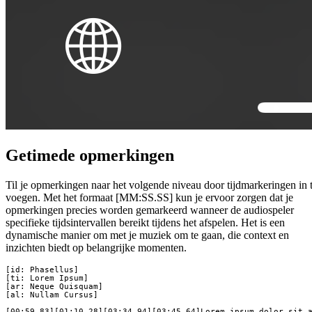
Getimede opmerkingen
Til je opmerkingen naar het volgende niveau door tijdmarkeringen in 
voegen. Met het formaat [MM:SS.SS] kun je ervoor zorgen dat je
opmerkingen precies worden gemarkeerd wanneer de audiospeler
specifieke tijdsintervallen bereikt tijdens het afspelen. Het is een
dynamische manier om met je muziek om te gaan, die context en
inzichten biedt op belangrijke momenten.
[id: Phasellus]

[ti: Lorem Ipsum]

[ar: Neque Quisquam]

[al: Nullam Cursus]

[00:59.83][01:10.28][03:34.94][03:45.64]Lorem ipsum dolor sit a