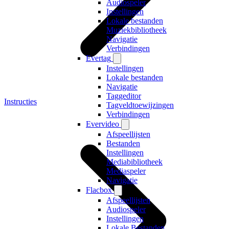
Audiospeler
Instellingen
Lokale bestanden
Muziekbibliotheek
Navigatie
Verbindingen
Evertag
Instellingen
Lokale bestanden
Navigatie
Taggeditor
Instructies
Tagveldtoewijzingen
Verbindingen
Evervideo
Afspeellijsten
Bestanden
Instellingen
Mediabibliotheek
Mediaspeler
Navigatie
Flacbox
Afspeellijsten
Audiospeler
Instellingen
Lokale Bestanden