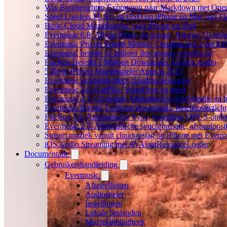
Wix Blogberichten Exporteren naar Markdown met Ope
Speel Lossless FLAC en DSD op iPhone en Mac met Fl
Beste Cloud Muziekspeler voor iPhone en iPad
Evermusic 6.8: Aliyun Drive, Synology, Nieuwe UI-stijl
Evermusic Pro op Setapp Mobile: Cloudmuziek voor iO
Evermusic bereikt 11 miljoen downloads wereldwijd
Flacbox Bereikt 1 Miljoen Downloads: Hi-Res Audio
5 Beste iPhone Muziekspeler Apps in 2025
Evermusic promotievideo: cloudmuziekspeler
Evermusic 3.6: CarPlay, VoiceOver en meer
Evermusic 3.1: Crossfade, bibliotheeksynchronisatie en 
Evermusic bereikt 3 miljoen downloads: functieoverzicht
Flacbox 1.6: Automatische Sync, Equalizer, OPUS-onde
Evermusic 2.3: Automatische synchronisatie, afspeelposit
Stream muziek vanuit cloudopslag op iPhone met Everm
iOS Audio Streaming met AVAssetResourceLoader
Documentatie
Gebruikershandleiding
Evermusic
Afspeellijsten
Audiospeler
Instellingen
Lokale bestanden
Muziekbibliotheek