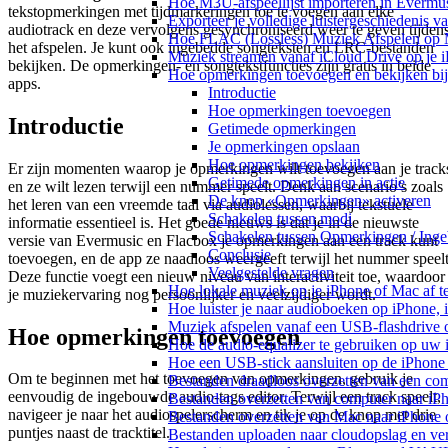
Hoe M3U-afspeellijst importeren in Evermu
tekstopmerkingen met tijdmarkeringen toe te voegen aan elke
Exporteer je volledige luistergeschiedenis 
audiotrack en deze vervolgens gesynchroniseerd weer te geven tijden
Hoe FLAC (Lossless) Muziek Afspelen op 
het afspelen. Je kunt ook ingebedde songteksten en LRC-bestanden
Muziek streamen vanaf iCloud Drive op je 
bekijken. De opmerkingen- en songtekstfuncties zijn gratis in beide
Hoe opmerkingen toevoegen en bekijken bij
apps.
Introductie
Hoe opmerkingen toevoegen
Introductie
Getimede opmerkingen
Je opmerkingen opslaan
Hoe opmerkingen bekijken
Er zijn momenten waarop je opmerkingen wilt toevoegen aan je track
Getimede opmerkingen in actie
en ze wilt lezen terwijl een nummer speelt. Denk aan scenario’s zoals
De knop «Opmerkingen» activeren
het leren van een vreemde taal via audiolessen, waarbij tekstuele
Schakelen tussen modi
informatie essentieel is. Het goede nieuws is dat je in de nieuwste
Schakelen tussen Opmerkingen / Inge
versie van Evermusic en Flacbox je opmerkingen aan een track kunt
Conclusie
toevoegen, en de app ze naadloos weergeeft terwijl het nummer speelt
Veelgestelde vragen
Deze functie voegt een nieuw niveau van interactiviteit toe, waardoor
Hoe lokale muziek op je iPhone of Mac af t
je muziekervaring nog persoonlijker en veelzijdiger wordt.
Hoe luister je naar audioboeken op iPhone,
Muziek afspelen vanaf een USB-flashdrive
Hoe opmerkingen toevoegen
Hoe de audio-equalizer te gebruiken op uw
Hoe een USB-stick aansluiten op de iPhone 
Om te beginnen met het toevoegen van opmerkingen, gebruik je
Bestanden draadloos overzetten van een co
eenvoudig de ingebouwde audio-tags editor. Terwijl een track speelt,
Bestanden overzetten van computer naar iP
navigeer je naar het audiospelerscherm en tik je op de knop met drie
Bestanden overzetten van Mac naar iPhone 
puntjes naast de tracktitel.
Bestanden uploaden naar cloudopslag en ve