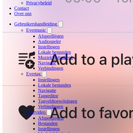
Privacybeleid
Contact
Over ons
Gebruikershandleiding
Evermusic
Afspeellijsten
Audiospeler
Instellingen
Lokale bestanden
Muziekbibliotheek
Navigatie
Verbindingen
Evertag
Instellingen
Lokale bestanden
Navigatie
Taggeditor
Tagveldtoewijzingen
Verbindingen
Evervideo
Afspeellijsten
Bestanden
Instellingen