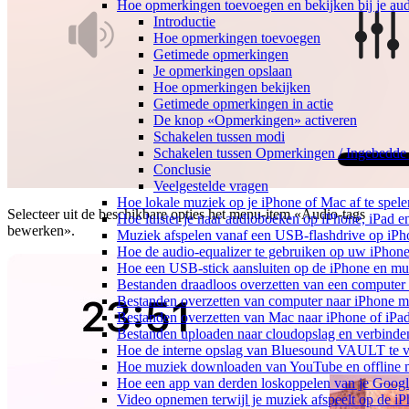
Hoe opmerkingen toevoegen en bekijken bij je au
Introductie
Hoe opmerkingen toevoegen
Getimede opmerkingen
Je opmerkingen opslaan
Hoe opmerkingen bekijken
Getimede opmerkingen in actie
De knop «Opmerkingen» activeren
Schakelen tussen modi
Schakelen tussen Opmerkingen / Ingebedde
Conclusie
Veelgestelde vragen
Hoe lokale muziek op je iPhone of Mac af te spele
Selecteer uit de beschikbare opties het menu-item «Audio-tags
Hoe luister je naar audioboeken op iPhone, iPad 
bewerken».
Muziek afspelen vanaf een USB-flashdrive op iP
Hoe de audio-equalizer te gebruiken op uw iPhon
Hoe een USB-stick aansluiten op de iPhone en muz
Bestanden draadloos overzetten van een computer
Bestanden overzetten van computer naar iPhone m
Bestanden overzetten van Mac naar iPhone of iPa
Bestanden uploaden naar cloudopslag en verbinde
Hoe de interne opslag van Bluesound VAULT te v
Hoe muziek downloaden van YouTube en offline m
Hoe een app van derden loskoppelen van je Googl
Video opnemen terwijl je muziek afspeelt op de i