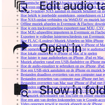
Dynamische Nu Aan Het Afspelen-widgets gebruiken in 
Stap-voor-stap handleiding: Uw iCloud-bibliotheek impo
Hoe u Synology NAS aansluit en muziek beluistert op 
Hoe bekijk je ingebedde songteksten, opmerkingen en 
Hoe NAS-opslag verbinden via WebDAV en muziek luist
Offline muziek afspelen in Evermusic & Flacbox: downlo
Hoe je een trackverzameling exporteert naar M3U, CS
Hoe M3U-afspeellijst importeren in Evermusic en Flacb
Exporteer je volledige luistergeschiedenis van Evermusi
Hoe FLAC (Lossless) Muziek Afspelen op Mijn iPhone
Muziek streamen vanaf iCloud Drive op je iPhone of Ma
Hoe opmerkingen toevoegen en bekijken bij je audiotra
Hoe lokale muziek op je iPhone of Mac af te spelen
Hoe luister je naar audioboeken op iPhone, iPad en Mac
Muziek afspelen vanaf een USB-flashdrive op iPhone m
Hoe de audio-equalizer te gebruiken op uw iPhone, iPa
Hoe een USB-stick aansluiten op de iPhone en muziek be
Bestanden draadloos overzetten van een computer naar 
Bestanden overzetten van computer naar iPhone met he
Bestanden overzetten van Mac naar iPhone of iPad met 
Bestanden uploaden naar cloudopslag en verbinden met 
Hoe de interne opslag van Bluesound VAULT te verbind
Hoe muziek downloaden van YouTube en offline muziek 
Hoe een app van derden loskoppelen van je Google-acc
Video opnemen terwijl je muziek afspeelt op de iPhone