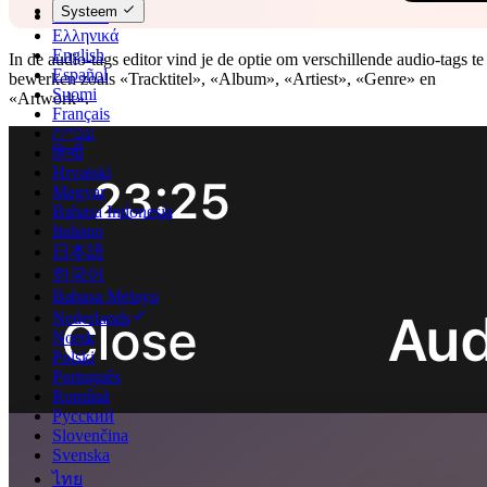
Systeem
Deutsch
Ελληνικά
English
In de audio-tags editor vind je de optie om verschillende audio-tags te
Español
bewerken zoals «Tracktitel», «Album», «Artiest», «Genre» en
Suomi
«Artwork».
Français
עברית
हिन्दी
Hrvatski
Magyar
Bahasa Indonesia
Italiano
日本語
한국어
Bahasa Melayu
Nederlands
Norsk
Polski
Português
Română
Русский
Slovenčina
Svenska
ไทย