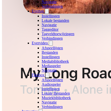
Navigatie
Verbindingen
Evertag
Instellingen
Lokale bestanden
Navigatie
Taggeditor
Tagveldtoewijzingen
Verbindingen
Evervideo
Afspeellijsten
Bestanden
Instellingen
Mediabibliotheek
Mediaspeler
Navigatie
Flacbox
Afspeellijsten
Audiospeler
Instellingen
Lokale Bestanden
Muziekbibliotheek
Navigatie
Verbindingen