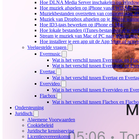
Hoe DLNA Media Server inschakelen op Windows 
Hoe muziek afspelen op iPhone vanaf WD My C
Muziekbestanden overzetten van computer naar i
Muziek van Dropbox afspelen op je iPhone wanneer
Hoe ID3-tags bewerken op iPhone en Mac
Hoe lokale bestanden (iTunes-bestanden) af te spe
Stream je muziek van Mac of PC naar iPhone me
Hoe installeer je een app uit de App Store of acti
Veelgestelde vragen
Evermusic
Wat is het verschil tussen Evermusic en Fla
Wat is het verschil tussen Evermusic en Ev
Evertag
Wat is het verschil tussen Evertag en Evert
Evervideo
Wat is het verschil tussen Evervideo en Ev
Flacbox
Wat is het verschil tussen Flacbox en Flac
Ondersteuning
Juridisch
Algemene Voorwaarden
Cookiebeleid
Juridische kennisgeving
Licentieovereenkomst