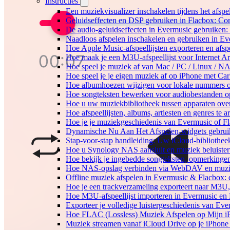
Instructies
Een muziekvisualizer inschakelen tijdens het afs
Geluidseffecten en DSP gebruiken in Flacbox: Co
De audio-geluidseffecten in Evermusic gebruiken:
Naadloos afspelen inschakelen en gebruiken in E
Hoe Apple Music-afspeellijsten exporteren en afs
Hoe maak je een M3U-afspeellijst voor Internet A
Hoe speel je muziek af van Mac / PC / Linux / 
Hoe speel je je eigen muziek af op iPhone met Ca
Hoe albumhoezen wijzigen voor lokale nummers op 
Hoe songteksten bewerken voor audiobestanden 
Hoe u uw muziekbibliotheek tussen apparaten over
Hoe afspeellijsten, albums, artiesten en genres te
Hoe je je muziekgeschiedenis van Evermusic of Fl
Dynamische Nu Aan Het Afspelen-widgets gebruik
Stap-voor-stap handleiding: Uw iCloud-bibliothee
Hoe u Synology NAS aansluit en muziek beluiste
Hoe bekijk je ingebedde songteksten, opmerking
Hoe NAS-opslag verbinden via WebDAV en muziek
Offline muziek afspelen in Evermusic & Flacbox: 
Hoe je een trackverzameling exporteert naar M3
Hoe M3U-afspeellijst importeren in Evermusic en
Exporteer je volledige luistergeschiedenis van Ev
Hoe FLAC (Lossless) Muziek Afspelen op Mijn i
Muziek streamen vanaf iCloud Drive op je iPhone