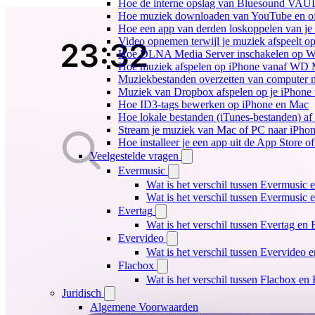
Hoe de interne opslag van Bluesound VAULT
Hoe muziek downloaden van YouTube en off
Hoe een app van derden loskoppelen van je
Video opnemen terwijl je muziek afspeelt o
Hoe DLNA Media Server inschakelen op Wi
Hoe muziek afspelen op iPhone vanaf WD
Muziekbestanden overzetten van computer n
Muziek van Dropbox afspelen op je iPhone w
Hoe ID3-tags bewerken op iPhone en Mac
Hoe lokale bestanden (iTunes-bestanden) af 
Stream je muziek van Mac of PC naar iPh
Hoe installeer je een app uit de App Store 
Veelgestelde vragen
Evermusic
Wat is het verschil tussen Evermusic 
Wat is het verschil tussen Evermusic
Evertag
Wat is het verschil tussen Evertag e
Evervideo
Wat is het verschil tussen Evervideo
Flacbox
Wat is het verschil tussen Flacbox e
Juridisch
Algemene Voorwaarden