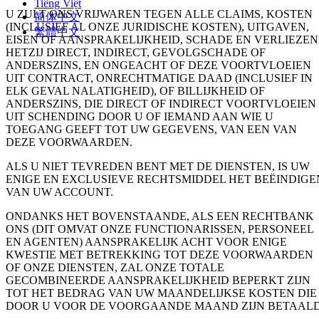
Tiếng Việt
U ZULT ONS VRIJWAREN TEGEN ALLE CLAIMS, KOSTEN
简体中文
(INCLUSIEF AL ONZE JURIDISCHE KOSTEN), UITGAVEN,
繁體中文
EISEN OF AANSPRAKELIJKHEID, SCHADE EN VERLIEZEN
HETZIJ DIRECT, INDIRECT, GEVOLGSCHADE OF
ANDERSZINS, EN ONGEACHT OF DEZE VOORTVLOEIEN
UIT CONTRACT, ONRECHTMATIGE DAAD (INCLUSIEF IN
ELK GEVAL NALATIGHEID), OF BILLIJKHEID OF
ANDERSZINS, DIE DIRECT OF INDIRECT VOORTVLOEIEN
UIT SCHENDING DOOR U OF IEMAND AAN WIE U
TOEGANG GEEFT TOT UW GEGEVENS, VAN EEN VAN
DEZE VOORWAARDEN.
ALS U NIET TEVREDEN BENT MET DE DIENSTEN, IS UW
ENIGE EN EXCLUSIEVE RECHTSMIDDEL HET BEËINDIGE
VAN UW ACCOUNT.
ONDANKS HET BOVENSTAANDE, ALS EEN RECHTBANK
ONS (DIT OMVAT ONZE FUNCTIONARISSEN, PERSONEEL
EN AGENTEN) AANSPRAKELIJK ACHT VOOR ENIGE
KWESTIE MET BETREKKING TOT DEZE VOORWAARDEN
OF ONZE DIENSTEN, ZAL ONZE TOTALE
GECOMBINEERDE AANSPRAKELIJKHEID BEPERKT ZIJN
TOT HET BEDRAG VAN UW MAANDELIJKSE KOSTEN DIE
DOOR U VOOR DE VOORGAANDE MAAND ZIJN BETAALD