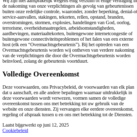
Wij zijn niet aansprakelijk wegens enig verzuim of enige vertraging in
de nakoming van onze verplichtingen als gevolg van gebeurtenissen
buiten onze redelijke controle, waaronder, zonder beperking, denial-o
service-aanvallen, stakingen, tekorten, rellen, opstand, branden,
overstromingen, stormen, explosies, handelingen van God, oorlog,
terrorisme, overheidsmaatregelen, arbeidsomstandigheden,
aardbevingen, materiaaltekorten, buitengewone internetcongestie of
buitengewone connectiviteitsproblemen of het falen van een externe
host (elk een “Overmachtsgebeurtenis”). Bij het optreden van een
Overmachtsgebeurtenis worden wij ontheven van verdere nakoming
van de verplichtingen die door die Overmachtsgebeurtenis worden
beïnvloed, zolang de gebeurtenis voortduurt.
Volledige Overeenkomst
Deze voorwaarden, ons Privacybeleid, de voorwaarden van elk plan
dat u aanschaft, en alle andere bepalingen waarnaar uitdrukkelijk in
deze voorwaarden wordt verwezen, vormen samen de volledige
overeenkomst tussen ons met betrekking tot uw gebruik van de
website en onze diensten. Zij vervangen elke eerdere overeenkomst,
regeling of afspraak tussen u en ons met betrekking tot de Diensten.
Laatst bijgewerkt op
juni 12, 2025
Cookiebeleid