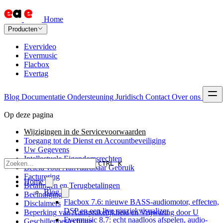
Home
Producten
Evervideo
Evermusic
Flacbox
Evertag
Blog
Documentatie
Ondersteuning
Juridisch
Contact
Over ons
Op deze pagina
Wijzigingen in de Servicevoorwaarden
Toegang tot de Dienst en Accountbeveiliging
Uw Gegevens
Intellectuele Eigendomsrechten
CTRL K
Beleid voor Aanvaardbaar Gebruik
Facturering
Home
Betalingen en Terugbetalingen
Blog
Beëindiging
Flacbox 7.6: nieuwe BASS-audiomotor, effecten,
Disclaimers
DSP en een live muziekvisualizer
Beperking van Aansprakelijkheid en Vrijwaring door U
Evermusic 8.7: echt naadloos afspelen, audio-
Geschillenbeslechting