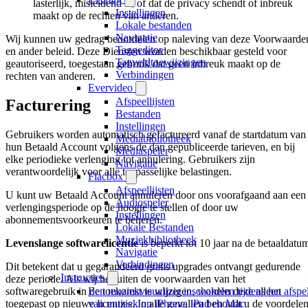
lasterlijk, misleidend is, of dat de privacy schendt of inbreuk
Instellingen
maakt op de rechten van anderen.
Lokale bestanden
Navigatie
Wij kunnen uw gedrag beoordelen op naleving van deze Voorwaarde
Taggeditor
en ander beleid. Deze Diensten worden beschikbaar gesteld voor
Tagveldtoewijzingen
geautoriseerd, toegestaan gebruik dat geen inbreuk maakt op de
Verbindingen
rechten van anderen.
Evervideo
Afspeellijsten
Facturering
Bestanden
Instellingen
Gebruikers worden automatisch gefactureerd vanaf de startdatum van
Mediabibliotheek
hun Betaald Account volgens de dan gepubliceerde tarieven, en bij
Mediaspeler
elke periodieke verlenging tot annulering. Gebruikers zijn
Navigatie
verantwoordelijk voor alle toepasselijke belastingen.
Flacbox
Afspeellijsten
U kunt uw Betaald Account annuleren door ons voorafgaand aan een
Audiospeler
verlengingsperiode op de hoogte te stellen of door uw
Instellingen
abonnementsvoorkeuren te beheren.
Lokale Bestanden
Muziekbibliotheek
Levenslange softwarelicentie
is beperkt tot 10 jaar na de betaaldatu
Navigatie
Verbindingen
Dit betekent dat u gegarandeerd gratis upgrades ontvangt gedurende
Instructies
deze periode. Als wij besluiten de voorwaarden van het
softwaregebruik in de toekomst te wijzigen, worden deze alleen
Een muziekvisualizer inschakelen tijdens het afspe
toegepast op nieuwe licenties. In alle gevallen behoudt u de voordele
van muziek op iPhone, iPad en Mac