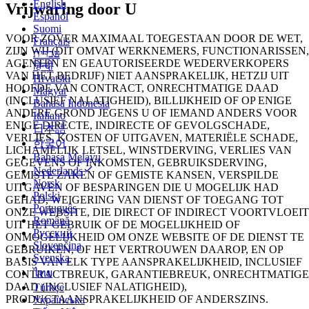
English
Vrijwaring door U
Español
Suomi
VOOR ZOVER MAXIMAAL TOEGESTAAN DOOR DE WET,
Français
ZIJN WIJ (DIT OMVAT WERKNEMERS, FUNCTIONARISSEN,
עברית
AGENTEN EN GEAUTORISEERDE WEDERVERKOPERS
हिन्दी
VAN HET BEDRIJF) NIET AANSPRAKELIJK, HETZIJ UIT
Hrvatski
HOOFDE VAN CONTRACT, ONRECHTMATIGE DAAD
Magyar
(INCLUSIEF NALATIGHEID), BILLIJKHEID OF OP ENIGE
Bahasa Indonesia
ANDERE GROND JEGENS U OF IEMAND ANDERS VOOR
Italiano
ENIGE DIRECTE, INDIRECTE OF GEVOLGSCHADE,
日本語
VERLIES, KOSTEN OF UITGAVEN, MATERIËLE SCHADE,
한국어
LICHAMELIJK LETSEL, WINSTDERVING, VERLIES VAN
Bahasa Melayu
GEGEVENS OF INKOMSTEN, GEBRUIKSDERVING,
Nederlands
GEMISTE ZAKEN OF GEMISTE KANSEN, VERSPILDE
Norsk
UITGAVEN OF BESPARINGEN DIE U MOGELIJK HAD
Polski
GEHAD, WEIGERING VAN DIENST OF TOEGANG TOT
Português
ONZE WEBSITE, DIE DIRECT OF INDIRECT VOORTVLOEIT
Română
UIT HET GEBRUIK OF DE MOGELIJKHEID OF
Русский
ONMOGELIJKHEID OM ONZE WEBSITE OF DE DIENST TE
Slovenčina
GEBRUIKEN, OF HET VERTROUWEN DAAROP, EN OP
Svenska
BASIS VAN ELK TYPE AANSPRAKELIJKHEID, INCLUSIEF
ไทย
CONTRACTBREUK, GARANTIEBREUK, ONRECHTMATIGE
DAAD (INCLUSIEF NALATIGHEID),
Türkçe
PRODUCTAANSPRAKELIJKHEID OF ANDERSZINS.
Українська