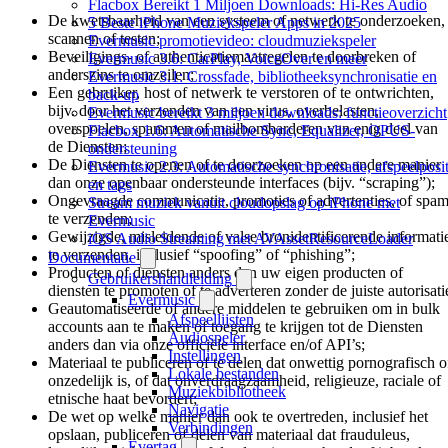
Flacbox Bereikt 1 Miljoen Downloads: Hi-Res Audio
De kwetsbaarheid van een systeem of netwerk te onderzoeken,
5 Beste iPhone Muziekspeler Apps in 2025
scannen of testen;
Evermusic promotievideo: cloudmuziekspeler
Beveiligings- of authenticatiemaatregelen te doorbreken of
Evermusic 3.6: CarPlay, VoiceOver en meer
anderszins te omzeilen;
Evermusic 3.1: Crossfade, bibliotheeksynchronisatie en
Een gebruiker, host of netwerk te verstoren of te ontwrichten,
back-up
bijv. door het verzenden van een virus, overbelasten,
Evermusic bereikt 3 miljoen downloads: functieoverzicht
overspoelen, spammen of mailbombarderen van enig deel van
Flacbox 1.6: Automatische Sync, Equalizer, OPUS-
de Diensten;
ondersteuning
De Diensten te openen of te doorzoeken op een andere manier
Evermusic 2.3: Automatische synchronisatie, afspeelposit
dan onze openbaar ondersteunde interfaces (bijv. “scraping”);
en tags
Ongevraagde communicatie, promoties of advertenties, of spa
Stream muziek vanuit cloudopslag op iPhone met
te verzenden;
Evermusic
Gewijzigde, misleidende of valse bronidentificerende informati
iOS Audio Streaming met AVAssetResourceLoader
te verzenden, inclusief “spoofing” of “phishing”;
Documentatie
Producten of diensten anders dan uw eigen producten of
Gebruikershandleiding
diensten te promoten of te adverteren zonder de juiste autorisati
Evermusic
Geautomatiseerde of andere middelen te gebruiken om in bulk
Afspeellijsten
accounts aan te maken of toegang te krijgen tot de Diensten
Audiospeler
anders dan via onze officiële interface en/of API’s;
Instellingen
Materiaal te publiceren of te delen dat onwettig pornografisch o
Lokale bestanden
onzedelijk is, of dat onverdraagzaamheid, religieuze, raciale of
Muziekbibliotheek
etnische haat bevordert;
Navigatie
De wet op welke manier dan ook te overtreden, inclusief het
Verbindingen
opslaan, publiceren of delen van materiaal dat frauduleus,
Evertag