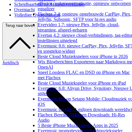
effecten, volumenormalisatie, opnieuw ontworpen
Scheidbaarheid en Afstandsverklaring
equalizer
Overmacht
Flacbox 7.4: opnieuw opgebouwde CarPlay, Plex,
Volledige Overeenkomst
Jellyfin, Subsonic, SFTP voor hi-res audio
Evervideo 1.7: nieuwe Plex, Jellyfin, cloud-
Terug naar boven
streaming, afspeel-gebaren
Evertag 4.2: nieuwe cloud-verbindingen, tag-edito
instellingen uitgelegd
Evermusic 8.6: nieuwe CarPlay, Plex, Jellyfin, S
en songtekst-widget
Beste Cloud Muziekspelers voor iPhone in 2026
Wix Blogberichten Exporteren naar Markdown me
Juridisch
OpenAI
Speel Lossless FLAC en DSD op iPhone en Mac
met Flacbox
Beste Cloud Muziekspeler voor iPhone en iPad
Evermusic 6.8: Aliyun Drive, Synology, Nieuwe 
stijlen
Evermusic Pro op Setapp Mobile: Cloudmuziek v
iOS
Evermusic bereikt 11 miljoen downloads wereldwi
Flacbox Bereikt 1 Miljoen Downloads: Hi-Res
Audio
5 Beste iPhone Muziekspeler Apps in 2025
Evermusic promotievideo: cloudmuziekspeler