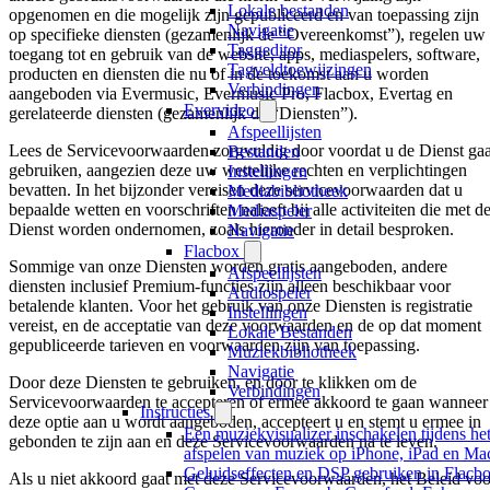
Lokale bestanden
opgenomen en die mogelijk zijn gepubliceerd en van toepassing zijn
Navigatie
op specifieke diensten (gezamenlijk de “Overeenkomst”), regelen uw
Taggeditor
toegang tot en gebruik van de website, apps, mediaspelers, software,
Tagveldtoewijzingen
producten en diensten die nu of in de toekomst aan u worden
Verbindingen
aangeboden via Evermusic, Evermusic Pro, Flacbox, Evertag en
Evervideo
gerelateerde diensten (gezamenlijk de “Diensten”).
Afspeellijsten
Lees de Servicevoorwaarden zorgvuldig door voordat u de Dienst gaa
Bestanden
gebruiken, aangezien deze uw wettelijke rechten en verplichtingen
Instellingen
bevatten. In het bijzonder vereisen deze servicevoorwaarden dat u
Mediabibliotheek
bepaalde wetten en voorschriften naleeft bij alle activiteiten die met d
Mediaspeler
Dienst worden ondernomen, zoals hieronder in detail besproken.
Navigatie
Flacbox
Sommige van onze Diensten worden gratis aangeboden, andere
Afspeellijsten
diensten inclusief Premium-functies zijn alleen beschikbaar voor
Audiospeler
betalende klanten. Voor het gebruik van onze Diensten is registratie
Instellingen
vereist, en de acceptatie van deze voorwaarden en de op dat moment
Lokale Bestanden
gepubliceerde tarieven en voorwaarden zijn van toepassing.
Muziekbibliotheek
Navigatie
Door deze Diensten te gebruiken, en door te klikken om de
Verbindingen
Servicevoorwaarden te accepteren of ermee akkoord te gaan wanneer
Instructies
deze optie aan u wordt aangeboden, accepteert u en stemt u ermee in
Een muziekvisualizer inschakelen tijdens he
gebonden te zijn aan en deze Servicevoorwaarden na te leven.
afspelen van muziek op iPhone, iPad en Ma
Geluidseffecten en DSP gebruiken in Flacbo
Als u niet akkoord gaat met deze Servicevoorwaarden, het Beleid voo