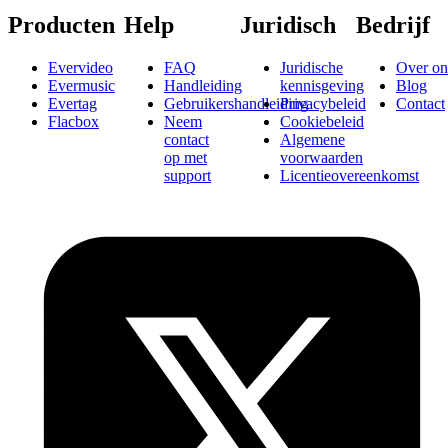
Producten
Help
Juridisch
Bedrijf
Evervideo
FAQ
Juridische
Over on
Evermusic
Handleiding
kennisgeving
Blog
Evertag
Gebruikershandleiding
Privacybeleid
Contact
Flacbox
Neem
Cookiebeleid
contact
Algemene
op met
voorwaarden
support
Licentieovereenkomst