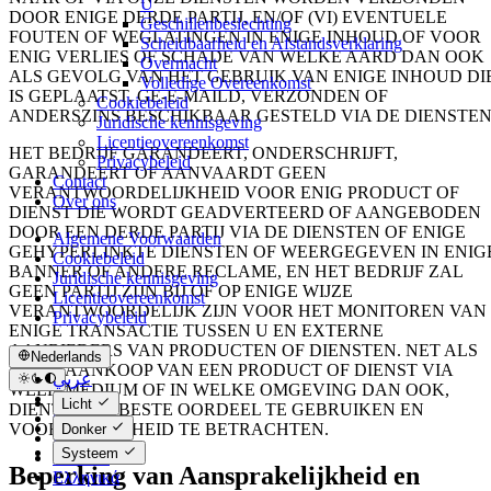
U
DOOR ENIGE DERDE PARTIJ, EN/OF (VI) EVENTUELE
Geschillenbeslechting
FOUTEN OF WEGLATINGEN IN ENIGE INHOUD OF VOOR
Scheidbaarheid en Afstandsverklaring
ENIG VERLIES OF SCHADE VAN WELKE AARD DAN OOK
Overmacht
ALS GEVOLG VAN HET GEBRUIK VAN ENIGE INHOUD DI
Volledige Overeenkomst
IS GEPLAATST, GE-E-MAILD, VERZONDEN OF
Cookiebeleid
ANDERSZINS BESCHIKBAAR GESTELD VIA DE DIENSTEN
Juridische kennisgeving
Licentieovereenkomst
HET BEDRIJF GARANDEERT, ONDERSCHRIJFT,
Privacybeleid
GARANDEERT OF AANVAARDT GEEN
Contact
VERANTWOORDELIJKHEID VOOR ENIG PRODUCT OF
Over ons
DIENST DIE WORDT GEADVERTEERD OF AANGEBODEN
DOOR EEN DERDE PARTIJ VIA DE DIENSTEN OF ENIGE
Algemene Voorwaarden
GEHYPERLINKTE DIENSTEN OF WEERGEGEVEN IN ENIG
Cookiebeleid
BANNER OF ANDERE RECLAME, EN HET BEDRIJF ZAL
Juridische kennisgeving
GEEN PARTIJ ZIJN BIJ OF OP ENIGE WIJZE
Licentieovereenkomst
VERANTWOORDELIJK ZIJN VOOR HET MONITOREN VAN
Privacybeleid
ENIGE TRANSACTIE TUSSEN U EN EXTERNE
AANBIEDERS VAN PRODUCTEN OF DIENSTEN. NET ALS
Nederlands
BIJ DE AANKOOP VAN EEN PRODUCT OF DIENST VIA
عربي
WELK MEDIUM OF IN WELKE OMGEVING DAN OOK,
Català
Licht
DIENT U UW BESTE OORDEEL TE GEBRUIKEN EN
Čeština
VOORZICHTIGHEID TE BETRACHTEN.
Donker
Dansk
Systeem
Deutsch
Beperking van Aansprakelijkheid en
Ελληνικά