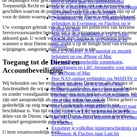
de bepalingen voor geschillenbeslechting zoals uiteengezet in
over te zetten naar een ander apparaat
Toepasselijk Recht en Jurisdictie zijn echter niet van toepassing op
Hoe je je muziekgeschiedenis van Evermusi
geschillen waarvan de partijen daadwerkelijk op de hoogte zijn op of
of Flacbox naar Last.fm scrobbelt
voor de datum waarop de wijziging op de Dienst wordt gepubliceerd.
Dynamische Nu Aan Het Afspelen-widgets
gebruiken in Evermusic en Flacbox op je
Uw voortgezet gebruik van de Dienst na het publiceren van herziene
iPhone en Mac
Servicevoorwaarden betekent dat u de wijzigingen accepteert en erm
Stap-voor-stap handleiding: Uw iCloud-
akkoord gaat. U wordt verwacht deze pagina te controleren telkens
bibliotheek importeren in Evermusic en
wanneer u deze Dienst opent, zodat u op de hoogte bent van eventuel
Flacbox
wijzigingen, aangezien deze bindend voor u zijn.
Hoe u Synology NAS aansluit en muziek
beluistert op uw iPhone of Mac
Toegang tot de Dienst en
Hoe bekijk je ingebedde songteksten,
opmerkingen en LRC-bestanden voor muzi
Accountbeveiliging
op je iPhone of Mac
Hoe NAS-opslag verbinden via WebDAV e
Wij behouden ons het recht voor om deze Dienst, en alle functies of
muziek luisteren op je iPhone of Mac
functionaliteit die wij op de Dienst aanbieden, naar eigen goeddunken
Offline muziek afspelen in Evermusic &
en zonder voorafgaande kennisgeving in te trekken of te wijzigen. Wi
Flacbox: downloaden en synchroniseren va
zijn niet aansprakelijk als om welke reden dan ook de Dienst geheel o
cloud naar lokale bestanden
gedeeltelijk op enig moment of gedurende enige periode niet
Hoe je een trackverzameling exporteert naar
beschikbaar is. Van tijd tot tijd kunnen wij de toegang tot bepaalde
M3U, CSV en TXT in Evermusic & Flacbo
delen van de Dienst, of de gehele Dienst, beperken voor gebruikers,
Hoe M3U-afspeellijst importeren in Evermu
inclusief geregistreerde gebruikers.
en Flacbox
Exporteer je volledige luistergeschiedenis v
U bent verantwoordelijk voor:
Evermusic & Flacbox naar Last.fm