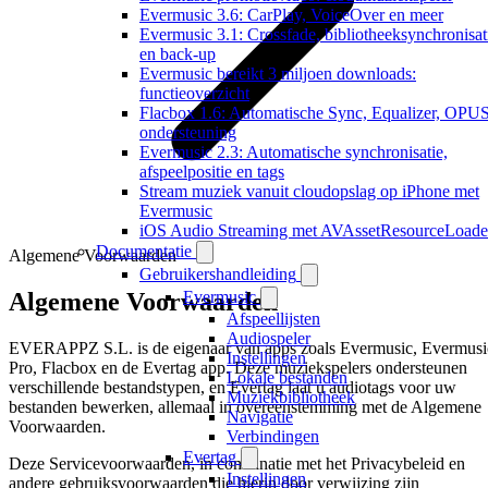
Evermusic 3.6: CarPlay, VoiceOver en meer
Evermusic 3.1: Crossfade, bibliotheeksynchronisat
en back-up
Evermusic bereikt 3 miljoen downloads:
functieoverzicht
Flacbox 1.6: Automatische Sync, Equalizer, OPU
ondersteuning
Evermusic 2.3: Automatische synchronisatie,
afspeelpositie en tags
Stream muziek vanuit cloudopslag op iPhone met
Evermusic
iOS Audio Streaming met AVAssetResourceLoade
Documentatie
Algemene Voorwaarden
Gebruikershandleiding
Algemene Voorwaarden
Evermusic
Afspeellijsten
Audiospeler
EVERAPPZ S.L. is de eigenaar van apps zoals Evermusic, Evermusi
Instellingen
Pro, Flacbox en de Evertag app. Deze muziekspelers ondersteunen
Lokale bestanden
verschillende bestandstypen, en Evertag laat u audiotags voor uw
Muziekbibliotheek
bestanden bewerken, allemaal in overeenstemming met de Algemene
Navigatie
Voorwaarden.
Verbindingen
Evertag
Deze Servicevoorwaarden, in combinatie met het Privacybeleid en
Instellingen
andere gebruiksvoorwaarden die hierin door verwijzing zijn