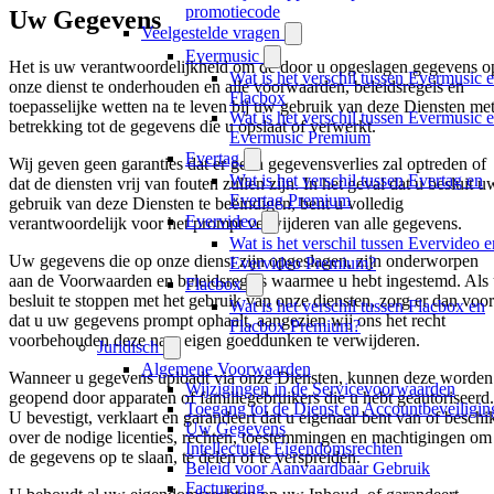
promotiecode
Uw Gegevens
Veelgestelde vragen
Evermusic
Het is uw verantwoordelijkheid om de door u opgeslagen gegevens o
Wat is het verschil tussen Evermusic 
onze dienst te onderhouden en alle voorwaarden, beleidsregels en
Flacbox
toepasselijke wetten na te leven bij uw gebruik van deze Diensten me
Wat is het verschil tussen Evermusic 
betrekking tot de gegevens die u opslaat of verwerkt.
Evermusic Premium
Evertag
Wij geven geen garanties dat er geen gegevensverlies zal optreden of
Wat is het verschil tussen Evertag en
dat de diensten vrij van fouten zullen zijn. In het geval dat u besluit u
Evertag Premium
gebruik van deze Diensten te beëindigen, bent u volledig
Evervideo
verantwoordelijk voor het prompt verwijderen van alle gegevens.
Wat is het verschil tussen Evervideo e
Uw gegevens die op onze dienst zijn opgeslagen, zijn onderworpen
Evervideo Premium?
aan de Voorwaarden en beleidsregels waarmee u hebt ingestemd. Als
Flacbox
besluit te stoppen met het gebruik van onze diensten, zorg er dan voor
Wat is het verschil tussen Flacbox en
dat u uw gegevens prompt ophaalt, aangezien wij ons het recht
Flacbox Premium?
voorbehouden deze naar eigen goeddunken te verwijderen.
Juridisch
Algemene Voorwaarden
Wanneer u gegevens uploadt via onze Diensten, kunnen deze worden
Wijzigingen in de Servicevoorwaarden
geopend door apparaten of familiegebruikers die u hebt geautoriseerd.
Toegang tot de Dienst en Accountbeveiligin
U bevestigt, verklaart en garandeert dat u eigenaar bent van of beschi
Uw Gegevens
over de nodige licenties, rechten, toestemmingen en machtigingen om
Intellectuele Eigendomsrechten
de gegevens op te slaan, te delen of te verspreiden.
Beleid voor Aanvaardbaar Gebruik
Facturering