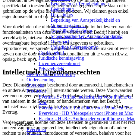
U behoudt al uw eigendomsrechten op uw Inhoud, of garandeert
Betalingen en Terugbetalingen
specifiek dat u toestemming hebt om de gegevens op te slaan of te
Beëindiging
gebruiken op de wijze die u hebt gekozen. Wij claimen geen enkel
Disclaimers
eigendomsrecht in of op uw Inhoud.
Beperking van Aansprakelijkheid en
Vrijwaring door U
Voor doeleinden die uitdrukkelijk beperkt zijn tot het leveren van de
Geschillenbeslechting
functionaliteiten van deze Dienst, verleent u het Bedrijf hierbij een
Scheidbaarheid en Afstandsverklaring
wereldwijde, niet-exclusieve, royaltyvrije, sublicentieerbare en
Overmacht
overdraagbare beperkte licentie om gegevens te gebruiken,
Volledige Overeenkomst
reproduceren, verspreiden, afgeleide werken van te maken of weer te
Cookiebeleid
geven om de door u gekozen functionaliteiten uit te voeren (d.w.z.
Juridische kennisgeving
opslag, back-ups).
Licentieovereenkomst
Privacybeleid
Intellectuele Eigendomsrechten
Neem contact met ons op
Ondersteuning
Deze Diensten worden beschermd door auteursrecht, handelsmerken
Over ons
en andere Amerikaanse en internationale wetten. Deze Voorwaarden
Producten
verlenen u geen enkel recht, titel of belang in de Diensten, de inhoud
Evermusic - Offline muziekspeler voor iPhone en
van anderen in de Diensten, of handelsmerken van het Bedrijf,
Mac
inclusief maar niet beperkt tot: Evermusic, Evermusic Pro, Flacbox,
Evertag - Muziek Tag Editor voor iPhone en Mac
Evertag.
Evervideo - HD Videospeler voor iPhone en Mac
Flacbox - Hi-Res Audiospeler voor iPhone en Ma
Verder geeft een licentie om deze Diensten te gebruiken u niet het rec
Producten
om een van onze auteursrechten, intellectuele eigendom of andere
Evervideo
rechten te gebruiken, reproduceren of verspreiden, behalve voor het
Evermusic