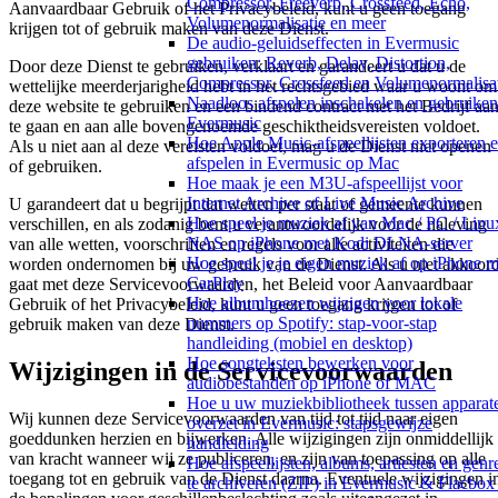
Compressor, Freeverb, Crossfeed, Echo,
Aanvaardbaar Gebruik of het Privacybeleid, kunt u geen toegang
Volumenormalisatie en meer
krijgen tot of gebruik maken van deze Dienst.
De audio-geluidseffecten in Evermusic
gebruiken: Reverb, Delay, Distortion,
Door deze Dienst te gebruiken, verklaart en garandeert u dat u de
Compressor, Crossfeed en Volumenormalisa
wettelijke meerderjarigheid hebt in het rechtsgebied waar u woont om
Naadloos afspelen inschakelen en gebruiken
deze website te gebruiken en een bindend contract met het Bedrijf aa
Evermusic
te gaan en aan alle bovengenoemde geschiktheidsvereisten voldoet.
Hoe Apple Music-afspeellijsten exporteren 
Als u niet aan al deze vereisten voldoet, mag u de Dienst niet openen
afspelen in Evermusic op Mac
of gebruiken.
Hoe maak je een M3U-afspeellijst voor
Internet Archive of Live Music Archive
U garandeert dat u begrijpt dat wetten per staat of gemeente kunnen
Hoe speel je muziek af van Mac / PC / Linux
verschillen, en als zodanig bent u verantwoordelijk voor de naleving
NAS op iPhone met Kodi DLNA-server
van alle wetten, voorschriften en regels voor alle activiteiten die
Hoe speel je je eigen muziek af op iPhone m
worden ondernomen bij uw gebruik van de Dienst. Als u niet akkoor
CarPlay
gaat met deze Servicevoorwaarden, het Beleid voor Aanvaardbaar
Hoe albumhoezen wijzigen voor lokale
Gebruik of het Privacybeleid, kunt u geen toegang krijgen tot of
nummers op Spotify: stap-voor-stap
gebruik maken van deze Dienst.
handleiding (mobiel en desktop)
Hoe songteksten bewerken voor
Wijzigingen in de Servicevoorwaarden
audiobestanden op iPhone of MAC
Hoe u uw muziekbibliotheek tussen apparat
Wij kunnen deze Servicevoorwaarden van tijd tot tijd naar eigen
overzet in Evermusic: stapsgewijze
goeddunken herzien en bijwerken. Alle wijzigingen zijn onmiddellijk
handleiding
van kracht wanneer wij ze publiceren, en zijn van toepassing op alle
Hoe afspeellijsten, albums, artiesten en genr
toegang tot en gebruik van de Dienst daarna. Eventuele wijzigingen i
te archiveren (ZIP) in Evermusic & Flacbox