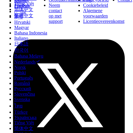
Suomi
Tiếng Việt
Flacbox
Neem
Cookiebeleid
Français
简体中文
contact
Algemene
עברית
繁體中文
op met
voorwaarden
हिन्दी
support
Licentieovereenkomst
Hrvatski
Magyar
Bahasa Indonesia
Italiano
日本語
한국어
Bahasa Melayu
Nederlands
Norsk
Polski
Português
Română
Русский
Slovenčina
Svenska
ไทย
Türkçe
Українська
Tiếng Việt
简体中文