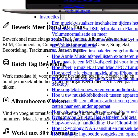
Navigatie
Verbindingen
Instructies
Een muziekvisualizer inschakelen tijdens h
Bewerk Meer Dan 120+ Tags
Geluidseffecten en DSP gebruiken in Flacbo
Volumenormalisatie en meer
Bewerk snel muziektags zoals Titel, Artiest, Album, Albumartiest,
De audio-geluidseffecten in Evermusic gebr
BPM, Commentaar, Componist, Schijfnummer, Genre, Songtekst,
en Volumenormalisatie
Beoordeling, Tracknummer, Jaar en meer.
Naadloos afspelen inschakelen en gebruike
Hoe Apple Music-afspeellijsten exporteren 
Hoe maak je een M3U-afspeellijst voor Inte
Batch Tag Bewerking
Hoe speel je muziek af van Mac / PC / Li
Hoe speel je je eigen muziek af op iPhone 
Werk metadata bij voor meerdere bestanden tegelijk. Bespaar tijd en
Hoe albumhoezen wijzigen voor lokale numme
houd je muziekbibliotheek goed georganiseerd met slechts een paar
desktop)
tikken.
Hoe songteksten bewerken voor audiobest
Hoe u uw muziekbibliotheek tussen apparate
Albumhoezen Zoeken
Hoe afspeellijsten, albums, artiesten en gen
zetten naar een ander apparaat
Hoe je je muziekgeschiedenis van Evermusic
Vind en voeg automatisch ontbrekende albumhoezen toe aan je
Dynamische Nu Aan Het Afspelen-widgets g
nummers. Maak je muziekcollectie visueel compleet.
Stap-voor-stap handleiding: Uw iCloud-bibl
Hoe u Synology NAS aansluit en muziek bel
Werkt met 30+ Formaten
Hoe bekijk je ingebedde songteksten, opme