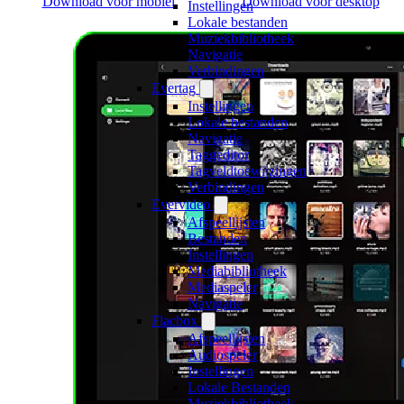
Download voor mobiel
Download voor desktop
Instellingen
Lokale bestanden
Muziekbibliotheek
Navigatie
Verbindingen
Evertag
Instellingen
Lokale bestanden
Navigatie
Taggeditor
Tagveldtoewijzingen
Verbindingen
Evervideo
Afspeellijsten
Bestanden
Instellingen
Mediabibliotheek
Mediaspeler
Navigatie
Flacbox
Afspeellijsten
Audiospeler
Instellingen
Lokale Bestanden
Muziekbibliotheek