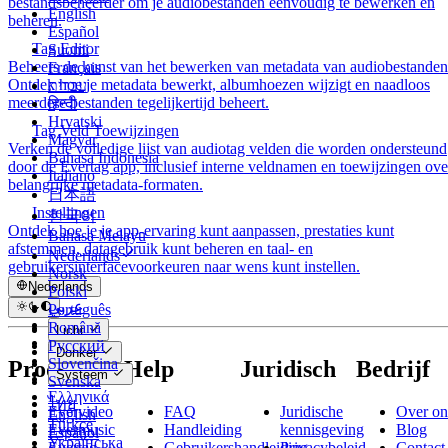
bestandsbeheerder om je audiobestanden eenvoudig te bewerken en
English
beheren.
Español
Tag Editor
Suomi
Beheers de kunst van het bewerken van metadata van audiobestanden
Français
Ontdek hoe je metadata bewerkt, albumhoezen wijzigt en naadloos
עברית
meerdere bestanden tegelijkertijd beheert.
हिन्दी
Hrvatski
Tag Veld Toewijzingen
Magyar
Verken de volledige lijst van audiotag velden die worden ondersteund
Bahasa Indonesia
door de Evertag app, inclusief interne veldnamen en toewijzingen ove
Italiano
belangrijke metadata-formaten.
日本語
Instellingen
한국어
Ontdek hoe je je app-ervaring kunt aanpassen, prestaties kunt
Bahasa Melayu
afstemmen, datagebruik kunt beheren en taal- en
Nederlands
gebruikersinterfacevoorkeuren naar wens kunt instellen.
Norsk
Nederlands
Polski
عربي
Português
Català
Română
Licht
Čeština
Русский
Donker
Dansk
Slovenčina
Producten
Help
Juridisch
Bedrijf
Systeem
Deutsch
Svenska
Ελληνικά
ไทย
Evervideo
FAQ
Juridische
Over on
English
Türkçe
Evermusic
Handleiding
kennisgeving
Blog
Español
Українська
Evertag
Gebruikershandleiding
Privacybeleid
Contact