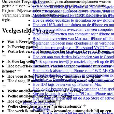
Universele Toegang
: Levenslange en abonnementsplannen worden
Flacbox
gedeeld tussen iOS- en Mac-apparaten via iCloud-synchronisatie.
Hoe lokale muziek op je iPhone of Mac af te spele
Prijzen
: Prijzen worden weergegeven in Amerikaanse dollars voor d
Hoe luister je naar audioboeken op iPhone, iPad 
Verenigde Staten. De uiteindelijke prijs kan variëren op basis van je
Muziek afspelen vanaf een USB-flashdrive op iP
regio.
Hoe de audio-equalizer te gebruiken op uw iPhon
Hoe een USB-stick aansluiten op de iPhone en muz
Veelgestelde Vragen
Bestanden draadloos overzetten van een computer
Bestanden overzetten van computer naar iPhone m
Bestanden overzetten van Mac naar iPhone of iPa
Wat is Evertag?
Bestanden uploaden naar cloudopslag en verbinde
Is Evertag gratis?
Hoe de interne opslag van Bluesound VAULT te v
Wat is het verschil tussen Evertag Gratis en Evertag Premium
Hoe muziek downloaden van YouTube en offline m
Hoe een app van derden loskoppelen van je Googl
Video opnemen terwijl je muziek afspeelt op de i
Is Evertag veilig?
Hoe DLNA Media Server inschakelen op Windows 
Hoe bewerk ik metadata van lokaal gedownloade muziek op
Hoe muziek afspelen op iPhone vanaf WD My C
iPhone?
Muziekbestanden overzetten van computer naar i
Hoe voeg ik songteksten toe voor nummers in Evertag?
Muziek van Dropbox afspelen op je iPhone wanneer
Hoe draag ik muziek over naar Evertag vanaf mijn computer
Hoe ID3-tags bewerken op iPhone en Mac
Hoe lokale bestanden (iTunes-bestanden) af te spe
Welke audioformaten ondersteunt Evertag?
Stream je muziek van Mac of PC naar iPhone me
Welke audiotags ondersteunt Evertag?
Hoe installeer je een app uit de App Store of acti
Hoe download ik bestanden?
Veelgestelde vragen
Welke clouddiensten worden ondersteund?
Evermusic
Hoe werk ik metadata van bestanden automatisch bij op een
Wat is het verschil tussen Evermusic en Fla