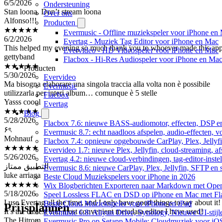
Ondersteuning
Alfonso!!!
Over ons
★★★★★
Producten
6/2/2026
Evermusic - Offline muziekspeler voor iPhone en
This helped my evening so much thank you to whoever made this ap
Evertag - Muziek Tag Editor voor iPhone en Mac
gettyband
Evervideo - HD Videospeler voor iPhone en Mac
★★★★★
Flacbox - Hi-Res Audiospeler voor iPhone en Ma
5/30/2026
Producten
Ma bisogna elaborare una singola traccia alla volta non è possibile
Evervideo
utilizzarla per interi album… comunque è 5 stelle
Evermusic
Yasss coool
Flacbox
★★★★★
Evertag
5/28/2026
Blog
۶ৎ
Flacbox 7.6: nieuwe BASS-audiomotor, effecten, DSP en
Mohnauf
Evermusic 8.7: echt naadloos afspelen, audio-effecten, 
★★★★★
Flacbox 7.4: opnieuw opgebouwde CarPlay, Plex, Jellyfi
5/26/2026
Evervideo 1.7: nieuwe Plex, Jellyfin, cloud-streaming, a
التطبيق ممتاز
Evertag 4.2: nieuwe cloud-verbindingen, tag-editor-instel
luke arriaga
Evermusic 8.6: nieuwe CarPlay, Plex, Jellyfin, SFTP en 
★★★★★
Beste Cloud Muziekspelers voor iPhone in 2026
5/18/2026
Wix Blogberichten Exporteren naar Markdown met Ope
I use Evertag all the time, and I only have good things to say about it!
Speel Lossless FLAC en DSD op iPhone en Mac met Fl
It’s the easiest and most convenient metadata editor I have used!
Beste Cloud Muziekspeler voor iPhone en iPad
Prijsplannen
The Hitrom
Evermusic 6.8: Aliyun Drive, Synology, Nieuwe UI-stijl
★★★★☆
Evermusic Pro op Setapp Mobile: Cloudmuziek voor iO