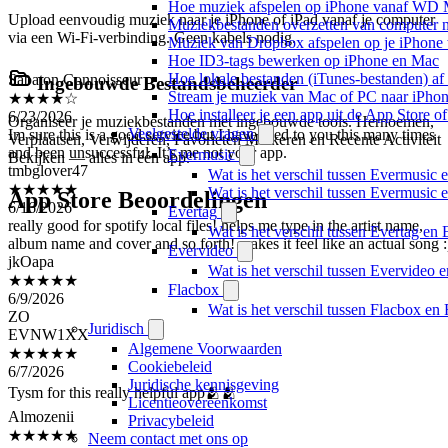
Hoe muziek afspelen op iPhone vanaf WD
Upload eenvoudig muziek naar je iPhone of iPad vanaf je computer
Muziekbestanden overzetten van computer n
via een Wi-Fi-verbinding. Geen kabels nodig.
Muziek van Dropbox afspelen op je iPhone w
Sabaton Connoisseur
Hoe ID3-tags bewerken op iPhone en Mac
★★★★☆
Hoe lokale bestanden (iTunes-bestanden) af 
Ingebouwde Bestandsbeheerder
6/23/2026
Stream je muziek van Mac of PC naar iPh
Im sure this is a good service but I have tried to you this many times
Hoe installeer je een app uit de App Store 
Organiseer je muziekbestanden met ingebouwde tools. Hernoemen,
and been unsuccessful. It’s me not your app.
Veelgestelde vragen
Verplaatsen, Verwijderen, Favorieten Markeren en Recente Activiteit
tmbglover47
Evermusic
Bekijken — alles in één app.
★★★★★
Wat is het verschil tussen Evermusic 
6/16/2026
Wat is het verschil tussen Evermusic
App Store Beoordelingen
really good for spotify local files! helps me type in the artist name,
Evertag
album name and cover and so forth! makes it feel like an actual song :
Wat is het verschil tussen Evertag e
jkOapa
Evervideo
★★★★★
6/9/2026
Wat is het verschil tussen Evervideo
ZO
Flacbox
EVNW1XX
Wat is het verschil tussen Flacbox e
★★★★★
Juridisch
6/7/2026
Algemene Voorwaarden
Tysm for this really helpful app🫂🫂
Cookiebeleid
Juridische kennisgeving
Almozenii
Licentieovereenkomst
★★★★★
Privacybeleid
6/5/2026
Neem contact met ons op
Stan loona. Don’t stream loona