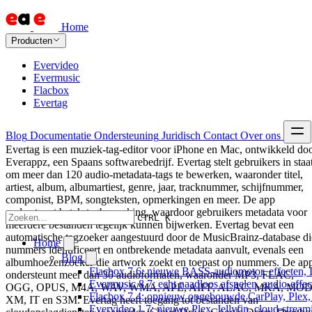
Home
Producten
Evervideo
Evermusic
Flacbox
Evertag
Blog
Documentatie
Ondersteuning
Juridisch
Contact
Over ons
Evertag is een muziek-tag-editor voor iPhone en Mac, ontwikkeld do
Everappz, een Spaans softwarebedrijf. Evertag stelt gebruikers in staa
om meer dan 120 audio-metadata-tags te bewerken, waaronder titel,
artiest, album, albumartiest, genre, jaar, tracknummer, schijfnummer,
componist, BPM, songteksten, opmerkingen en meer. De app
ondersteunt batch-tagbewerking, waardoor gebruikers metadata voor
CTRL K
meerdere bestanden tegelijk kunnen bijwerken. Evertag bevat een
automatische tagzoeker aangestuurd door de MusicBrainz-database di
Home
nummers identificeert en ontbrekende metadata aanvult, evenals een
Blog
albumhoezenzoeker die artwork zoekt en toepast op nummers. De ap
Flacbox 7.6: nieuwe BASS-audiomotor, effecten, 
ondersteunt meer dan 30 audioformaten, waaronder MP3, FLAC,
Evermusic 8.7: echt naadloos afspelen, audio-effe
OGG, OPUS, M4A, WAV, WMA, APE, AIFF, ALAC, MKA, MOD
Flacbox 7.4: opnieuw opgebouwde CarPlay, Plex, J
XM, IT en S3M. Evertag heeft toegang tot bestanden van
Evervideo 1.7: nieuwe Plex, Jellyfin, cloud-stream