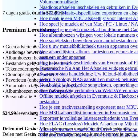
Volumenormalisatie
Naadloos afspelen inschakelen en gebruiken in E
Hoe Apple Music-afspeellijsten exporteren en afs
7 dagen gratis, daarna
$12.99
/jaar
Hoe maak je een M3U-afspeellijst voor Internet A
Hoe speel je muziek af van Mac / PC / Linux / 
Premium Levenslang
Hoe speel je je eigen muziek af op iPhone met Ca
Hoe albumhoezen wijzigen voor lokale nummers op 
Hoe songteksten bewerken voor audiobestanden 
Hoe u uw muziekbibliotheek tussen apparaten over
• Geen advertenties
Hoe afspeellijsten, albums, artiesten en genres te 
• Audiotags bewerken
naar een ander apparaat
• Albumhoezen bewerken
Hoe je je muziekgeschiedenis van Evermusic of Fl
• Bestanden gelijktijdig bewerken
Dynamische Nu Aan Het Afspelen-widgets gebruik
• Tekencodering herstellen
Stap-voor-stap handleiding: Uw iCloud-bibliothee
• Cloudopslag (onbeperkt)
Hoe u Synology NAS aansluit en muziek beluiste
• Favorieten (onbeperkt)
Hoe bekijk je ingebedde songteksten, opmerking
• Automatisch tags zoeken (onbeperkt)
Hoe NAS-opslag verbinden via WebDAV en muziek
• Albumhoezen zoeken (onbeperkt)
Offline muziek afspelen in Evermusic & Flacbox: 
• Personalisatie
bestanden
Hoe je een trackverzameling exporteert naar M3
Hoe M3U-afspeellijst importeren in Evermusic en
$24.99
/levenslang
Exporteer je volledige luistergeschiedenis van Ev
Hoe FLAC (Lossless) Muziek Afspelen op Mijn i
Delen met Gezin
: Alle aankopen en abonnementen ondersteunen
Muziek streamen vanaf iCloud Drive op je iPhone
Delen met Gezin, zodat je Premium-toegang kunt delen met je gezin.
Hoe opmerkingen toevoegen en bekijken bij je au