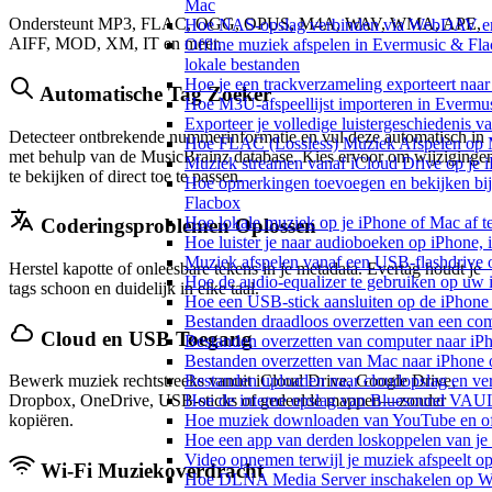
Mac
Ondersteunt MP3, FLAC, OGG, OPUS, M4A, WAV, WMA, APE,
Hoe NAS-opslag verbinden via WebDAV en m
AIFF, MOD, XM, IT en meer.
Offline muziek afspelen in Evermusic & Fl
lokale bestanden
Hoe je een trackverzameling exporteert n
Automatische Tag Zoeker
Hoe M3U-afspeellijst importeren in Evermu
Exporteer je volledige luistergeschiedenis 
Detecteer ontbrekende nummerinformatie en vul deze automatisch in
Hoe FLAC (Lossless) Muziek Afspelen op 
met behulp van de MusicBrainz database. Kies ervoor om wijziginge
Muziek streamen vanaf iCloud Drive op je 
te bekijken of direct toe te passen.
Hoe opmerkingen toevoegen en bekijken bij
Flacbox
Hoe lokale muziek op je iPhone of Mac af t
Coderingsproblemen Oplossen
Hoe luister je naar audioboeken op iPhone,
Muziek afspelen vanaf een USB-flashdrive
Herstel kapotte of onleesbare tekens in je metadata. Evertag houdt je
Hoe de audio-equalizer te gebruiken op uw
tags schoon en duidelijk in elke taal.
Hoe een USB-stick aansluiten op de iPhone 
Bestanden draadloos overzetten van een co
Cloud en USB Toegang
Bestanden overzetten van computer naar iP
Bestanden overzetten van Mac naar iPhone 
Bestanden uploaden naar cloudopslag en ve
Bewerk muziek rechtstreeks vanuit iCloud Drive, Google Drive,
Hoe de interne opslag van Bluesound VAULT
Dropbox, OneDrive, USB-sticks of gedeelde mappen—zonder
Hoe muziek downloaden van YouTube en off
kopiëren.
Hoe een app van derden loskoppelen van je
Video opnemen terwijl je muziek afspeelt o
Wi-Fi Muziekoverdracht
Hoe DLNA Media Server inschakelen op Wi