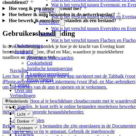
clouddienst?
Wat is het verschil tussen Evermusic en Ev
Hoe voeg ik een nieuw account toe?
Evertag
Hoe beheer ik mijn bestanden in de netwerkopslag?
Wat is het verschil tussen Evertag en Evert
Hoe bewerk ik meerdere bestanden als één bestand?
Evervideo
Wat is het verschil tussen Evervideo en Ev
Gebruikershandleiding
Flacbox
Wat is het verschil tussen Flacbox en Flac
Ondersteuning
In deze handleiding ontdek je hoe je de kracht van Evertag kunt
Juridisch
benutten op je iPhone, iPad en Mac, waardoor je muziekbeheer
naadloos en plezierig wordt.
Algemene Voorwaarden
Cookiebeleid
Juridische kennisgeving
Navigatie
Licentieovereenkomst
Leer hoe je moeiteloos door onze app navigeert met de Tabbalk (voor
Privacybeleid
iPhone-gebruikers) of het Linkermenu (voor iPad- en Mac-gebruikers
Contact
om alle functies van de app te openen en te verkennen.
Over ons
Verbindingen
Verbind moeiteloos al je beschikbare cloudaccounts met je waardevol
Nederlands
audiobestanden. Je kunt zelfs je online bestanden moeiteloos bewerk
عربي
met onze geïntegreerde bestandsbeheerder.
Català
Licht
Čeština
Lokale Bestanden
Donker
Dansk
Bekijk en organiseer bestanden die zijn opgeslagen in de Documente
Systeem
Deutsch
map van de app of op je apparaat. Gebruik de ingebouwde
Ελληνικά