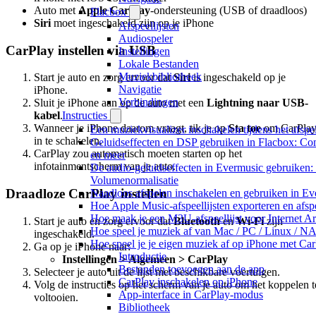
Auto met
Apple CarPlay
-ondersteuning (USB of draadloos)
Flacbox
Siri
moet ingeschakeld zijn op je iPhone
Afspeellijsten
Audiospeler
CarPlay instellen via USB
Instellingen
Lokale Bestanden
Muziekbibliotheek
Start je auto en zorg ervoor dat
Siri
is ingeschakeld op je
Navigatie
iPhone.
Verbindingen
Sluit je iPhone aan op de auto met een
Lightning naar USB-
Instructies
kabel
.
Wanneer je iPhone daarom vraagt, tik je op
Sta toe
om CarPla
Een muziekvisualizer inschakelen tijdens het afs
in te schakelen.
Geluidseffecten en DSP gebruiken in Flacbox: Co
CarPlay zou automatisch moeten starten op het
en meer
infotainmentscherm van je auto.
De audio-geluidseffecten in Evermusic gebruiken:
Volumenormalisatie
Draadloze CarPlay instellen
Naadloos afspelen inschakelen en gebruiken in E
Hoe Apple Music-afspeellijsten exporteren en afs
Hoe maak je een M3U-afspeellijst voor Internet A
Start je auto en zorg ervoor dat
Bluetooth
en
Wi-Fi
zijn
Hoe speel je muziek af van Mac / PC / Linux / 
ingeschakeld.
Hoe speel je je eigen muziek af op iPhone met Ca
Ga op je iPhone naar:
Introductie
Instellingen > Algemeen > CarPlay
Bestanden toevoegen aan de app
Selecteer je auto uit de lijst met beschikbare voertuigen.
CarPlay inschakelen op iPhone
Volg de instructies op het scherm van je auto om het koppelen t
App-interface in CarPlay-modus
voltooien.
Bibliotheek