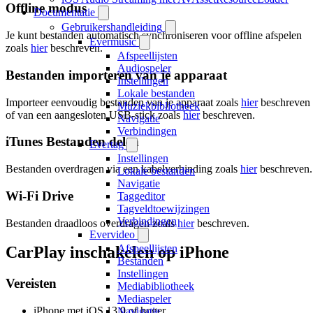
Offline modus
Documentatie
Gebruikershandleiding
Je kunt bestanden automatisch synchroniseren voor offline afspelen
Evermusic
zoals
hier
beschreven.
Afspeellijsten
Audiospeler
Bestanden importeren van je apparaat
Instellingen
Lokale bestanden
Importeer eenvoudig bestanden van je apparaat zoals
hier
beschreven
Muziekbibliotheek
of van een aangesloten USB-stick zoals
hier
beschreven.
Navigatie
Verbindingen
iTunes Bestanden delen
Evertag
Instellingen
Bestanden overdragen via een kabelverbinding zoals
hier
beschreven.
Lokale bestanden
Navigatie
Wi-Fi Drive
Taggeditor
Tagveldtoewijzingen
Verbindingen
Bestanden draadloos overdragen zoals
hier
beschreven.
Evervideo
Afspeellijsten
CarPlay inschakelen op iPhone
Bestanden
Instellingen
Vereisten
Mediabibliotheek
Mediaspeler
iPhone met iOS 13.0 of hoger
Navigatie