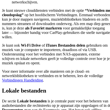
netwerkschijven.
Je kunt nieuwe clouddiensten verbinden met de optie
“Verbinden me
cloudopslag”
op het hoofdscherm Verbindingen. Eenmaal verbonden
kun je door mappen navigeren, muziekbibliotheken bladeren en zelfs
nummers streamen of downloaden onderweg. Als een map diep genes
is, kun je deze
als Favoriet markeren
voor gemakkelijke toegang
later — bijzonder handig voor CarPlay-gebruikers die snelle navigatie
willen.
Je kunt ook
Wi-Fi Drive
of
iTunes Bestanden delen
gebruiken om
muziek van je computer te importeren, draadloos of via USB.
Ondersteuning voor het verbinden met NAS-apparaten, externe
schijven en lokale netwerken geeft je volledige controle over hoe je je
muziek opslaat en opent.
Voor meer informatie over alle manieren om je cloud- en
netwerkbibliotheken te verbinden en te beheren, lees de volledige
Verbindingen Handleiding
.
Lokale bestanden
De sectie
Lokale bestanden
is je centrale punt voor het beheren van
audiobestanden die rechtstreeks op je apparaat zijn opgeslagen of in d
Documenten
-map van de Evermusic-app. Het bevat ook offline