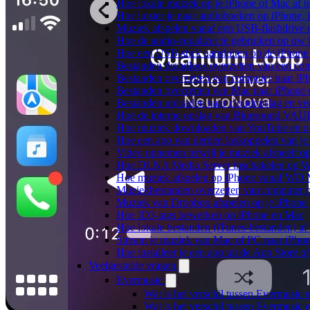
Hoe lokale muziek op je iPhone of Mac af t
Hoe luister je naar audioboeken op iPhone,
Muziek afspelen vanaf een USB-flashdrive
Hoe de audio-equalizer te gebruiken op uw
Hoe een USB-stick aansluiten op de iPhone 
Bestanden draadloos overzetten van een co
Bestanden overzetten van computer naar iP
Bestanden overzetten van Mac naar iPhone 
Bestanden uploaden naar cloudopslag en ve
Hoe de interne opslag van Bluesound VAULT
Hoe muziek downloaden van YouTube en off
Hoe een app van derden loskoppelen van je
Video opnemen terwijl je muziek afspeelt o
Hoe DLNA Media Server inschakelen op Wi
Hoe muziek afspelen op iPhone vanaf WD
Muziekbestanden overzetten van computer n
Muziek van Dropbox afspelen op je iPhone w
Hoe ID3-tags bewerken op iPhone en Mac
Hoe lokale bestanden (iTunes-bestanden) af 
Stream je muziek van Mac of PC naar iPh
Hoe installeer je een app uit de App Store 
Veelgestelde vragen
Evermusic
Wat is het verschil tussen Evermusic 
Wat is het verschil tussen Evermusic