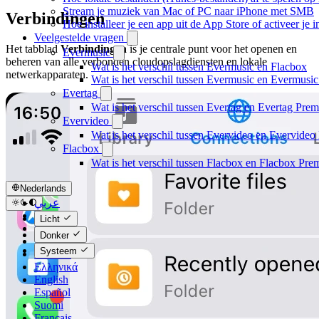
Stream je muziek van Mac of PC naar iPhone met SMB
Verbindingen
Hoe installeer je een app uit de App Store of activeer j
Veelgestelde vragen
Het tabblad
Verbindingen
is je centrale punt voor het openen en
Evermusic
beheren van alle verbonden cloudopslagdiensten en lokale
Wat is het verschil tussen Evermusic en Flacbox
netwerkapparaten.
Wat is het verschil tussen Evermusic en Evermusi
Evertag
Wat is het verschil tussen Evertag en Evertag Pre
Evervideo
Wat is het verschil tussen Evervideo en Evervide
Flacbox
Wat is het verschil tussen Flacbox en Flacbox Pr
Nederlands
عربي
Català
Licht
Čeština
Donker
Dansk
Systeem
Deutsch
Ελληνικά
English
Español
Suomi
Français