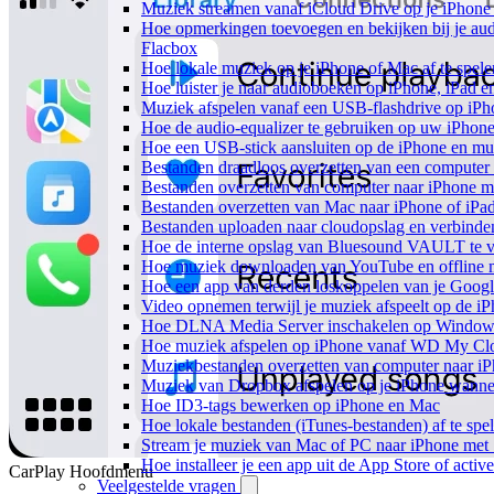
Muziek streamen vanaf iCloud Drive op je iPhone
Hoe opmerkingen toevoegen en bekijken bij je au
Flacbox
Hoe lokale muziek op je iPhone of Mac af te spele
Hoe luister je naar audioboeken op iPhone, iPad 
Muziek afspelen vanaf een USB-flashdrive op iP
Hoe de audio-equalizer te gebruiken op uw iPhon
Hoe een USB-stick aansluiten op de iPhone en muz
Bestanden draadloos overzetten van een computer
Bestanden overzetten van computer naar iPhone m
Bestanden overzetten van Mac naar iPhone of iPa
Bestanden uploaden naar cloudopslag en verbinde
Hoe de interne opslag van Bluesound VAULT te v
Hoe muziek downloaden van YouTube en offline m
Hoe een app van derden loskoppelen van je Googl
Video opnemen terwijl je muziek afspeelt op de i
Hoe DLNA Media Server inschakelen op Windows 
Hoe muziek afspelen op iPhone vanaf WD My C
Muziekbestanden overzetten van computer naar i
Muziek van Dropbox afspelen op je iPhone wanneer
Hoe ID3-tags bewerken op iPhone en Mac
Hoe lokale bestanden (iTunes-bestanden) af te spe
Stream je muziek van Mac of PC naar iPhone me
Hoe installeer je een app uit de App Store of acti
CarPlay Hoofdmenu
Veelgestelde vragen