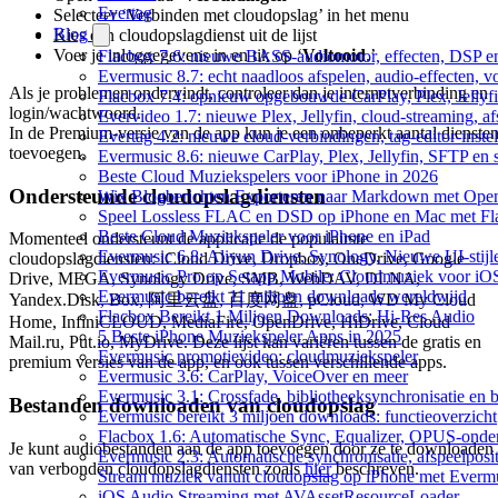
Evertag
Selecteer ‘Verbinden met cloudopslag’ in het menu
Blog
Kies een cloudopslagdienst uit de lijst
Voer je inloggegevens in en tik op ‘
Voltooid
.’
Flacbox 7.6: nieuwe BASS-audiomotor, effecten, DSP en
Evermusic 8.7: echt naadloos afspelen, audio-effecten, 
Als je problemen ondervindt, controleer dan je internetverbinding en
Flacbox 7.4: opnieuw opgebouwde CarPlay, Plex, Jellyfi
login/wachtwoord.
Evervideo 1.7: nieuwe Plex, Jellyfin, cloud-streaming, a
In de Premium-versie van de app kun je een onbeperkt aantal dienste
Evertag 4.2: nieuwe cloud-verbindingen, tag-editor-instel
toevoegen.
Evermusic 8.6: nieuwe CarPlay, Plex, Jellyfin, SFTP en 
Beste Cloud Muziekspelers voor iPhone in 2026
Ondersteunde cloudopslagdiensten
Wix Blogberichten Exporteren naar Markdown met Ope
Speel Lossless FLAC en DSD op iPhone en Mac met Fl
Beste Cloud Muziekspeler voor iPhone en iPad
Momenteel ondersteunt de applicatie de populairste
Evermusic 6.8: Aliyun Drive, Synology, Nieuwe UI-stijl
cloudopslagdiensten: iCloud Drive, Dropbox, OneDrive, Google
Evermusic Pro op Setapp Mobile: Cloudmuziek voor iO
Drive, MEGA, Synology Drive, SMB, WebDAV, DLNA,
Evermusic bereikt 11 miljoen downloads wereldwijd
Yandex.Disk, Box, 阿里云盘, 百度网盘, pCloud, WD My Cloud
Flacbox Bereikt 1 Miljoen Downloads: Hi-Res Audio
Home, InfiniCLOUD, MediaFire, OpenDrive, HiDrive, Cloud
5 Beste iPhone Muziekspeler Apps in 2025
Mail.ru, Put.io, MyDrive. Deze lijst kan variëren tussen de gratis en
Evermusic promotievideo: cloudmuziekspeler
premium versies van de app, en ook tussen verschillende apps.
Evermusic 3.6: CarPlay, VoiceOver en meer
Evermusic 3.1: Crossfade, bibliotheeksynchronisatie en 
Bestanden downloaden van cloudopslag
Evermusic bereikt 3 miljoen downloads: functieoverzicht
Flacbox 1.6: Automatische Sync, Equalizer, OPUS-onde
Je kunt audiobestanden aan de app toevoegen door ze te downloaden
Evermusic 2.3: Automatische synchronisatie, afspeelposit
van verbonden cloudopslagdiensten zoals
hier
beschreven.
Stream muziek vanuit cloudopslag op iPhone met Everm
iOS Audio Streaming met AVAssetResourceLoader