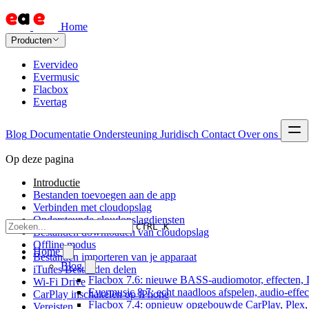
Home
Producten
Evervideo
Evermusic
Flacbox
Evertag
Blog
Documentatie
Ondersteuning
Juridisch
Contact
Over ons
Op deze pagina
Introductie
Bestanden toevoegen aan de app
Verbinden met cloudopslag
Ondersteunde cloudopslagdiensten
CTRL K
Bestanden downloaden van cloudopslag
Offline modus
Home
Bestanden importeren van je apparaat
Blog
iTunes Bestanden delen
Flacbox 7.6: nieuwe BASS-audiomotor, effecten, 
Wi-Fi Drive
Evermusic 8.7: echt naadloos afspelen, audio-effe
CarPlay inschakelen op iPhone
Flacbox 7.4: opnieuw opgebouwde CarPlay, Plex, J
Vereisten