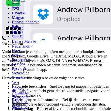
עברית
हिन्दी
Hrvatski
Magyar
Bahasa Indonesia
Italiano
日本語
한국어
Bahasa Melayu
Verbindingen
Nederlands
Norsk
Vanaf hier kun je verbinding maken met populaire cloudplatforms
Polski
zoals Dropbox, Google Drive, OneDrive, MEGA, iCloud Drive en
Português
zelfs netwerkschijven zoals SMB, DLNA en WebDAV. Eenmaal
Română
verbonden kun je bestanden bladeren, streamen, downloaden en
Русский
beheren direct vanuit de app.
Slovenčina
Svenska
Het scherm
Verbindingen
bevat de volgende secties:
ไทย
Favoriete bestanden
– Snel toegang tot mappen of bestanden
Türkçe
die je als favoriet hebt gemarkeerd voor snelle navigatie, vooral
Українська
handig in CarPlay.
Tiếng Việt
Recent geopende bestanden
– Bekijk de meest recente
简体中文
bestanden die je hebt geopend vanuit je verbonden diensten.
繁體中文
Cloudopslag
– Beheer al je verbonden clouddiensten en lokale