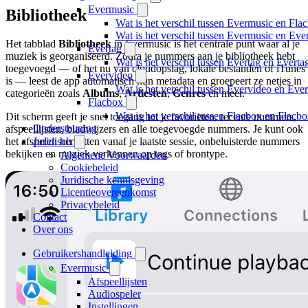
Evermusic
Bibliotheek
Wat is het verschil tussen Evermusic en Fla
Wat is het verschil tussen Evermusic en Ev
Het tabblad
Bibliotheek
in Evermusic is het centrale punt waar al je
Evertag
muziek is georganiseerd. Zodra je nummers aan je bibliotheek hebt
Wat is het verschil tussen Evertag en Evert
toegevoegd — of het nu van cloudopslag, lokale bestanden of iTunes
Evervideo
is — leest de app automatisch hun metadata en groepeert ze netjes in
Wat is het verschil tussen Evervideo en Ev
categorieën zoals
Albums
,
Artiesten
,
Genres
en meer.
Flacbox
Wat is het verschil tussen Flacbox en Flac
Dit scherm geeft je snel toegang tot je favorieten, recente nummers,
Ondersteuning
afspeellijsten, bladwijzers en alle toegevoegde nummers. Je kunt ook
Juridisch
het afspelen hervatten vanaf je laatste sessie, onbeluisterde nummers
bekijken en muziek verkennen op tags of brontype.
Algemene Voorwaarden
Cookiebeleid
Juridische kennisgeving
Licentieovereenkomst
Privacybeleid
Contact
Over ons
Gebruikershandleiding
Evermusic
Afspeellijsten
Audiospeler
Instellingen