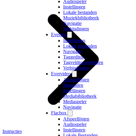
Audiospeler
Instellingen
Lokale bestanden
Muziekbibliotheek
Navigatie
Verbindingen
Evertag
Instellingen
Lokale bestanden
Navigatie
Taggeditor
Tagveldtoewijzingen
Verbindingen
Evervideo
Afspeellijsten
Bestanden
Instellingen
Mediabibliotheek
Mediaspeler
Navigatie
Flacbox
Afspeellijsten
Audiospeler
Instellingen
Instructies
Lokale Bestanden