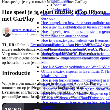
Instellingen
Hoe speel je je eigen muziek af op iPhone met CarPlay
Conclusie
Veelgestelde vragen
Hoe speel je je eigen muziek af op iPhone
Hoe albumhoezen wijzigen voor lokale numme
met CarPlay
desktop)
Hoe songteksten bewerken voor audiobest
Hoe u uw muziekbibliotheek tussen apparate
Artem Meleshko
Hoe afspeellijsten, albums, artiesten en gen
Founder & Engineer at Everappz
zetten naar een ander apparaat
Hoe je je muziekgeschiedenis van Evermusic
TL;DR:
Gebruik
Evermusic
of
Flacbox
om je eigen MP3-, FLAC- o
Dynamische Nu Aan Het Afspelen-widgets g
andere audiobestanden op je iPhone af te spelen via Apple CarPlay.
Stap-voor-stap handleiding: Uw iCloud-bibl
Voeg muziek toe vanuit cloudopslag, USB of Wi-Fi-overdracht en
Hoe u Synology NAS aansluit en muziek bel
blader vervolgens door je bibliotheek, afspeellijsten en mappen direct
Hoe bekijk je ingebedde songteksten, opme
op het scherm van je auto.
Mac
Hoe NAS-opslag verbinden via WebDAV en m
Offline muziek afspelen in Evermusic & Fl
Introductie
lokale bestanden
Hoe je een trackverzameling exporteert n
Wil je je eigen muziek afspelen in de auto met Apple CarPlay? Of je
Hoe M3U-afspeellijst importeren in Evermu
nummers nu op je iPhone staan, in cloudopslag of offline — apps zoa
Exporteer je volledige luistergeschiedenis 
Evermusic
en
Flacbox
maken het gemakkelijk om naar je
Hoe FLAC (Lossless) Muziek Afspelen op 
persoonlijke muziekcollectie te luisteren tijdens het rijden.
Muziek streamen vanaf iCloud Drive op je 
Hoe opmerkingen toevoegen en bekijken bij
Flacbox