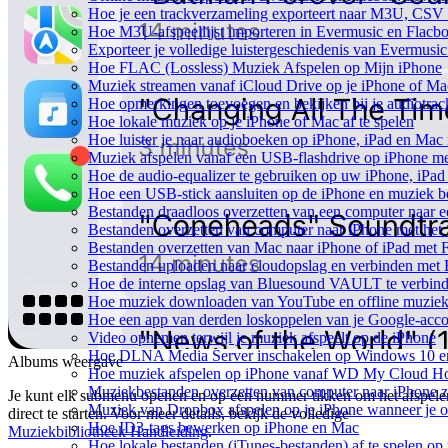
Hoe je een trackverzameling exporteert naar M3U, CS
Hoe M3U-afspeellijst importeren in Evermusic en Flacb
Exporteer je volledige luistergeschiedenis van Evermusi
Hoe FLAC (Lossless) Muziek Afspelen op Mijn iPhone
Muziek streamen vanaf iCloud Drive op je iPhone of Ma
Hoe opmerkingen toevoegen en bekijken bij je audiotra
Hoe lokale muziek op je iPhone of Mac af te spelen
Hoe luister je naar audioboeken op iPhone, iPad en Mac
Muziek afspelen vanaf een USB-flashdrive op iPhone m
Hoe de audio-equalizer te gebruiken op uw iPhone, iPa
Hoe een USB-stick aansluiten op de iPhone en muziek be
Bestanden draadloos overzetten van een computer naar 
Bestanden overzetten van computer naar iPhone met he
Bestanden overzetten van Mac naar iPhone of iPad met 
Bestanden uploaden naar cloudopslag en verbinden met 
Hoe de interne opslag van Bluesound VAULT te verbind
Hoe muziek downloaden van YouTube en offline muziek 
Hoe een app van derden loskoppelen van je Google-acc
Video opnemen terwijl je muziek afspeelt op de iPhone
Hoe DLNA Media Server inschakelen op Windows 10 en 
Albums weergave
Hoe muziek afspelen op iPhone vanaf WD My Cloud 
Muziekbestanden overzetten van computer naar iPhone 
Je kunt elk submenu openen en op een nummer tikken om het afspele
Muziek van Dropbox afspelen op je iPhone wanneer je of
direct te starten. Voor meer details, bekijk de volledige
Hoe ID3-tags bewerken op iPhone en Mac
Muziekbibliotheek Handleiding
.
Hoe lokale bestanden (iTunes-bestanden) af te spelen op