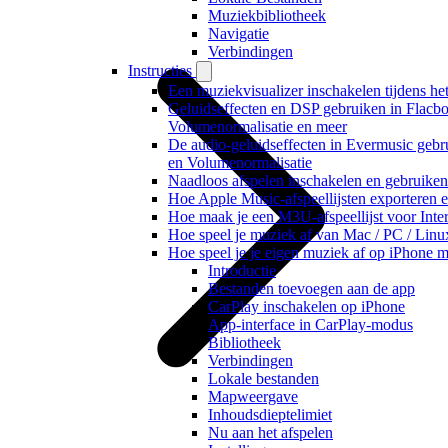
Muziekbibliotheek
Navigatie
Verbindingen
Instructies
Een muziekvisualizer inschakelen tijdens h
Geluidseffecten en DSP gebruiken in Flacbo
Volumenormalisatie en meer
De audio-geluidseffecten in Evermusic gebr
en Volumenormalisatie
Naadloos afspelen inschakelen en gebruike
Hoe Apple Music-afspeellijsten exporteren 
Hoe maak je een M3U-afspeellijst voor Inte
Hoe speel je muziek af van Mac / PC / Li
Hoe speel je je eigen muziek af op iPhone 
Introductie
Bestanden toevoegen aan de app
CarPlay inschakelen op iPhone
App-interface in CarPlay-modus
Bibliotheek
Verbindingen
Lokale bestanden
Mapweergave
Inhoudsdieptelimiet
Nu aan het afspelen