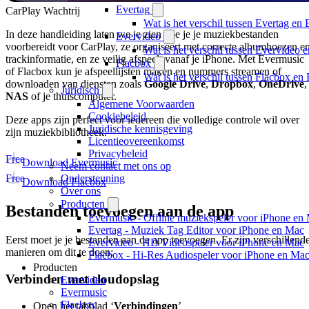
Evertag
CarPlay Wachtrij
Wat is het verschil tussen Evertag e
In deze handleiding laten we je zien hoe je je muziekbestanden
Evervideo
voorbereidt voor CarPlay, ze organiseert met correcte albumhoezen e
Wat is het verschil tussen Evervideo
trackinformatie, en ze veilig afspeelt vanaf je iPhone. Met Evermusic
Flacbox
of Flacbox kun je afspeellijsten maken en nummers streamen of
Wat is het verschil tussen Flacbox e
downloaden van diensten zoals
Google Drive
,
Dropbox
,
OneDrive
,
Juridisch
NAS
of je thuiscomputer.
Algemene Voorwaarden
Cookiebeleid
Deze apps zijn perfect voor iedereen die volledige controle wil over
Juridische kennisgeving
zijn muziekbibliotheek.
Licentieovereenkomst
Privacybeleid
Free
Download Evermusic
Neem contact met ons op
Free
Ondersteuning
Download Flacbox
Over ons
Producten
Bestanden toevoegen aan de app
Evermusic - Offline muziekspeler voor iPhone en
Evertag - Muziek Tag Editor voor iPhone en Mac
Eerst moet je je bestanden aan de app toevoegen. Er zijn verschillend
Evervideo - HD Videospeler voor iPhone en Mac
manieren om dit te doen:
Flacbox - Hi-Res Audiospeler voor iPhone en Ma
Producten
Verbinden met cloudopslag
Evervideo
Evermusic
Flacbox
Open het tabblad ‘
Verbindingen
’