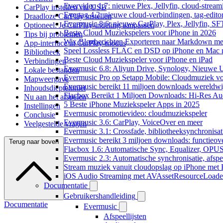
Evervideo 1.7: nieuwe Plex, Jellyfin, cloud-stream
CarPlay instellen via USB
Evertag 4.2: nieuwe cloud-verbindingen, tag-editor
Draadloze CarPlay instellen
Evermusic 8.6: nieuwe CarPlay, Plex, Jellyfin, SF
Optioneel: Je CarPlay-indeling aanpassen
Beste Cloud Muziekspelers voor iPhone in 2026
Tips bij problemen
Wix Blogberichten Exporteren naar Markdown m
App-interface in CarPlay-modus
Speel Lossless FLAC en DSD op iPhone en Mac 
Bibliotheek
Beste Cloud Muziekspeler voor iPhone en iPad
Verbindingen
Evermusic 6.8: Aliyun Drive, Synology, Nieuwe UI
Lokale bestanden
Evermusic Pro op Setapp Mobile: Cloudmuziek v
Mapweergave
Evermusic bereikt 11 miljoen downloads wereldwi
Inhoudsdieptelimiet
Flacbox Bereikt 1 Miljoen Downloads: Hi-Res Au
Nu aan het afspelen
5 Beste iPhone Muziekspeler Apps in 2025
Instellingen
Evermusic promotievideo: cloudmuziekspeler
Conclusie
Evermusic 3.6: CarPlay, VoiceOver en meer
Veelgestelde vragen
Evermusic 3.1: Crossfade, bibliotheeksynchronisat
Evermusic bereikt 3 miljoen downloads: functieove
Terug naar boven
Flacbox 1.6: Automatische Sync, Equalizer, OPU
Evermusic 2.3: Automatische synchronisatie, afspee
Stream muziek vanuit cloudopslag op iPhone met
iOS Audio Streaming met AVAssetResourceLoade
Documentatie
Gebruikershandleiding
Documentatie
Evermusic
Afspeellijsten