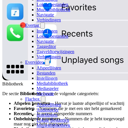
Lokale bestanden
Muziekbibliotheek
Navigatie
Verbindingen
Evertag
Instellingen
Lokale bestanden
Navigatie
Taggeditor
Tagveldtoewijzingen
Verbindingen
Evervideo
Afspeellijsten
Bestanden
Instellingen
Mediabibliotheek
Bibliotheek
Mediaspeler
Navigatie
De sectie
Bibliotheek
bevat de volgende categorieën:
Flacbox
Afspelen hervatten
– Hervat je laatste afspeellijst of wachtrij
Afspeellijsten
Favorieten
– Nummers die je met een ster hebt gemarkeerd
Audiospeler
Recenties
– Je recent afgespeelde nummers
Instellingen
Onbeluisterde nummers
– Nummers die je hebt toegevoegd
Lokale Bestanden
maar nog niet hebt afgespeeld
Muziekbibliotheek