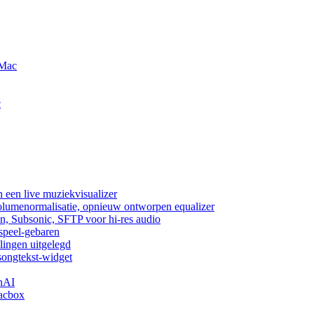
 Mac
c
 een live muziekvisualizer
volumenormalisatie, opnieuw ontworpen equalizer
n, Subsonic, SFTP voor hi-res audio
fspeel-gebaren
lingen uitgelegd
songtekst-widget
nAI
acbox