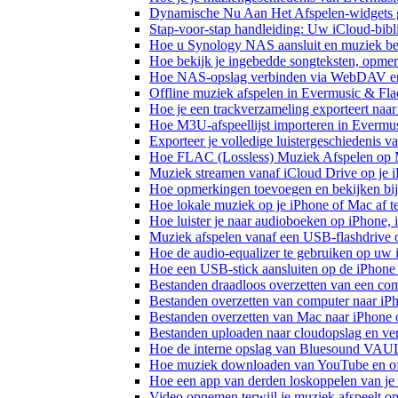
Dynamische Nu Aan Het Afspelen-widgets g
Stap-voor-stap handleiding: Uw iCloud-bibl
Hoe u Synology NAS aansluit en muziek bel
Hoe bekijk je ingebedde songteksten, opme
Hoe NAS-opslag verbinden via WebDAV en m
Offline muziek afspelen in Evermusic & Fla
Hoe je een trackverzameling exporteert n
Hoe M3U-afspeellijst importeren in Evermu
Exporteer je volledige luistergeschiedenis 
Hoe FLAC (Lossless) Muziek Afspelen op 
Muziek streamen vanaf iCloud Drive op je 
Hoe opmerkingen toevoegen en bekijken bij
Hoe lokale muziek op je iPhone of Mac af t
Hoe luister je naar audioboeken op iPhone,
Muziek afspelen vanaf een USB-flashdrive
Hoe de audio-equalizer te gebruiken op uw
Hoe een USB-stick aansluiten op de iPhone 
Bestanden draadloos overzetten van een co
Bestanden overzetten van computer naar iP
Bestanden overzetten van Mac naar iPhone 
Bestanden uploaden naar cloudopslag en ve
Hoe de interne opslag van Bluesound VAULT
Hoe muziek downloaden van YouTube en off
Hoe een app van derden loskoppelen van je
Video opnemen terwijl je muziek afspeelt o