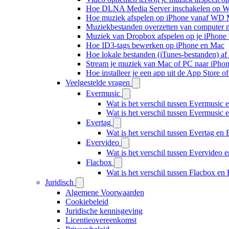
Hoe DLNA Media Server inschakelen op Wi
Hoe muziek afspelen op iPhone vanaf WD
Muziekbestanden overzetten van computer n
Muziek van Dropbox afspelen op je iPhone w
Hoe ID3-tags bewerken op iPhone en Mac
Hoe lokale bestanden (iTunes-bestanden) af 
Stream je muziek van Mac of PC naar iPh
Hoe installeer je een app uit de App Store 
Veelgestelde vragen
Evermusic
Wat is het verschil tussen Evermusic 
Wat is het verschil tussen Evermusic
Evertag
Wat is het verschil tussen Evertag e
Evervideo
Wat is het verschil tussen Evervideo
Flacbox
Wat is het verschil tussen Flacbox e
Juridisch
Algemene Voorwaarden
Cookiebeleid
Juridische kennisgeving
Licentieovereenkomst