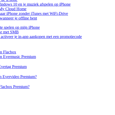
ndows 10 en je muziek afspelen op iPhone
 My Cloud Home
aar iPhone zonder iTunes met WiFi-Drive
anneer je offline bent
te spelen op mijn iPhone
one met SMB
of activeer je in-app aankopen met een promotiecode
en Flacbox
 en Evermusic Premium
n Evertag Premium
 en Evervideo Premium?
n Flacbox Premium?