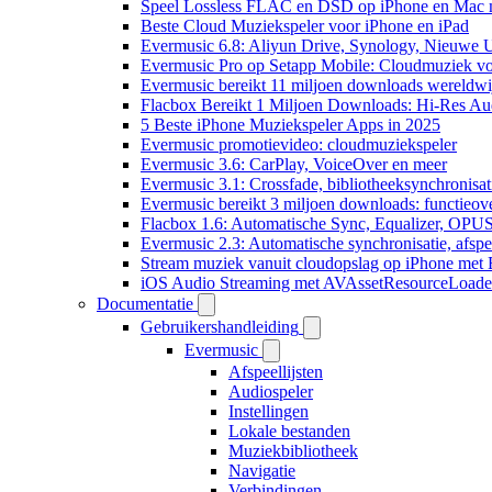
Speel Lossless FLAC en DSD op iPhone en Mac 
Beste Cloud Muziekspeler voor iPhone en iPad
Evermusic 6.8: Aliyun Drive, Synology, Nieuwe UI
Evermusic Pro op Setapp Mobile: Cloudmuziek v
Evermusic bereikt 11 miljoen downloads wereldwi
Flacbox Bereikt 1 Miljoen Downloads: Hi-Res Au
5 Beste iPhone Muziekspeler Apps in 2025
Evermusic promotievideo: cloudmuziekspeler
Evermusic 3.6: CarPlay, VoiceOver en meer
Evermusic 3.1: Crossfade, bibliotheeksynchronisat
Evermusic bereikt 3 miljoen downloads: functieove
Flacbox 1.6: Automatische Sync, Equalizer, OPU
Evermusic 2.3: Automatische synchronisatie, afspee
Stream muziek vanuit cloudopslag op iPhone met
iOS Audio Streaming met AVAssetResourceLoade
Documentatie
Gebruikershandleiding
Evermusic
Afspeellijsten
Audiospeler
Instellingen
Lokale bestanden
Muziekbibliotheek
Navigatie
Verbindingen