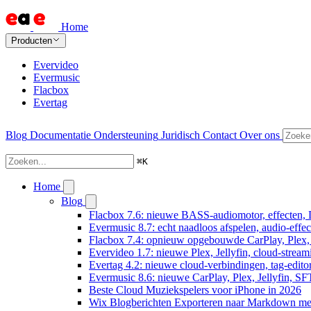
Home
Producten
Evervideo
Evermusic
Flacbox
Evertag
Blog
Documentatie
Ondersteuning
Juridisch
Contact
Over ons
⌘
K
Home
Blog
Flacbox 7.6: nieuwe BASS-audiomotor, effecten, 
Evermusic 8.7: echt naadloos afspelen, audio-effe
Flacbox 7.4: opnieuw opgebouwde CarPlay, Plex, J
Evervideo 1.7: nieuwe Plex, Jellyfin, cloud-stream
Evertag 4.2: nieuwe cloud-verbindingen, tag-editor
Evermusic 8.6: nieuwe CarPlay, Plex, Jellyfin, SF
Beste Cloud Muziekspelers voor iPhone in 2026
Wix Blogberichten Exporteren naar Markdown m