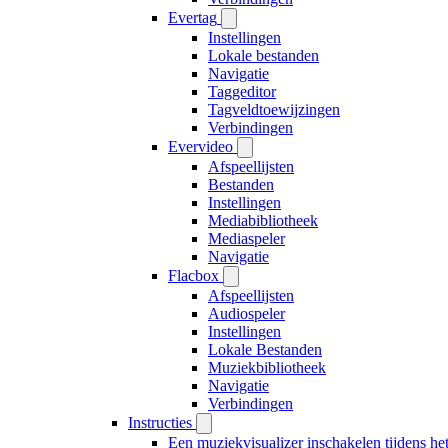
Evertag
Instellingen
Lokale bestanden
Navigatie
Taggeditor
Tagveldtoewijzingen
Verbindingen
Evervideo
Afspeellijsten
Bestanden
Instellingen
Mediabibliotheek
Mediaspeler
Navigatie
Flacbox
Afspeellijsten
Audiospeler
Instellingen
Lokale Bestanden
Muziekbibliotheek
Navigatie
Verbindingen
Instructies
Een muziekvisualizer inschakelen tijdens h