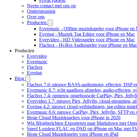
Privacybeleid
Neem contact met ons op
Ondersteuning
Over ons
Producten
Evermusic - Offline muziekspeler voor iPhone en
Evertag - Muziek Tag Editor voor iPhone en Mac
Evervideo - HD Videospeler voor iPhone en Mac
Flacbox - Hi-Res Audiospeler voor iPhone en Ma
Producten
Evervideo
Evermusic
Flacbox
Evertag
Blog
Flacbox 7.6: nieuwe BASS-audiomotor, effecten, DSP en
Evermusic 8.7: echt naadloos afspelen, audio-effecten, 
Flacbox 7.4: opnieuw opgebouwde CarPlay, Plex, Jellyfi
Evervideo 1.7: nieuwe Plex, Jellyfin, cloud-streaming, a
Evertag 4.2: nieuwe cloud-verbindingen, tag-editor-instel
Evermusic 8.6: nieuwe CarPlay, Plex, Jellyfin, SFTP en 
Beste Cloud Muziekspelers voor iPhone in 2026
Wix Blogberichten Exporteren naar Markdown met Ope
Speel Lossless FLAC en DSD op iPhone en Mac met Fl
Beste Cloud Muziekspeler voor iPhone en iPad