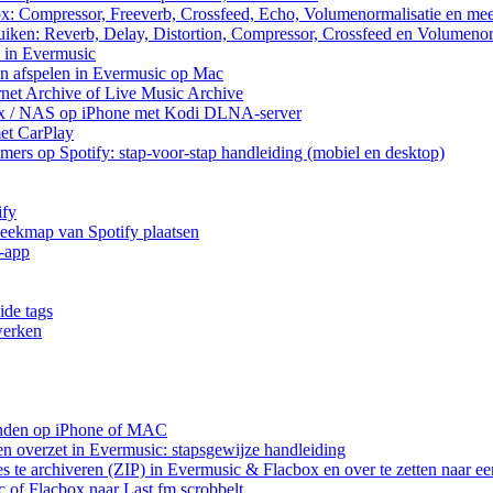
ox: Compressor, Freeverb, Crossfeed, Echo, Volumenormalisatie en me
uiken: Reverb, Delay, Distortion, Compressor, Crossfeed en Volumenor
n in Evermusic
en afspelen in Evermusic op Mac
rnet Archive of Live Music Archive
nux / NAS op iPhone met Kodi DLNA-server
met CarPlay
rs op Spotify: stap-voor-stap handleiding (mobiel en desktop)
ify
heekmap van Spotify plaatsen
g-app
ide tags
werken
anden op iPhone of MAC
n overzet in Evermusic: stapsgewijze handleiding
res te archiveren (ZIP) in Evermusic & Flacbox en over te zetten naar e
 of Flacbox naar Last.fm scrobbelt