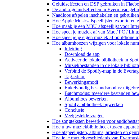
Geluidseffecten en DSP gebruiken in Flacb
De audio-geluidseffecten in Evermusic gebr
Naadloos afspelen inschakelen en gebruike
Hoe Apple Music-afspeellijsten exporteren 
Hoe maak je een M3U-afspeellijst voor Inte
Hoe speel je muziek af van Mac / PC / Li
Hoe speel je je eigen muziek af op iPhone 
Hoe albumhoezen wijzigen voor lokale numme
Inleiding
Download de app
Activeer de lokale bibliotheek in Spot
Muziekbestanden in de lokale bibliot
Verbind de Spotify-map in de Everta
Tag-editor
Bewerkingsmodi
Enkelvoudig bestandsmodus: uitgebre
Batchmodus: meerdere bestanden be
Albumhoes bewerken
Spotify-bibliotheek bijwerken
Conclusie
Veelgestelde vragen
Hoe songteksten bewerken voor audiobest
Hoe u uw muziekbibliotheek tussen apparate
Hoe afspeellijsten, albums, artiesten en gen
Hoe je je muziekgeschiedenis van Evermusic