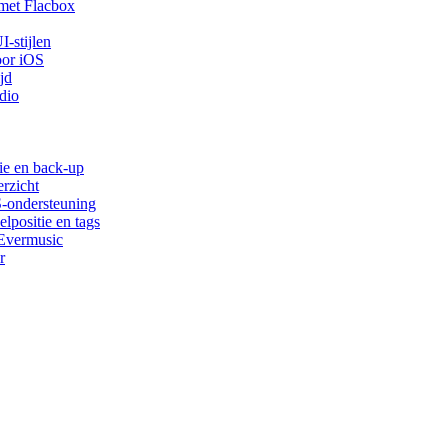
met Flacbox
-stijlen
oor iOS
jd
dio
ie en back-up
rzicht
S-ondersteuning
lpositie en tags
 Evermusic
r