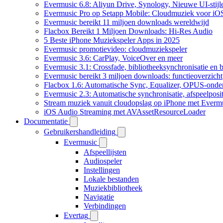
Evermusic 6.8: Aliyun Drive, Synology, Nieuwe UI-stijl
Evermusic Pro op Setapp Mobile: Cloudmuziek voor iO
Evermusic bereikt 11 miljoen downloads wereldwijd
Flacbox Bereikt 1 Miljoen Downloads: Hi-Res Audio
5 Beste iPhone Muziekspeler Apps in 2025
Evermusic promotievideo: cloudmuziekspeler
Evermusic 3.6: CarPlay, VoiceOver en meer
Evermusic 3.1: Crossfade, bibliotheeksynchronisatie en 
Evermusic bereikt 3 miljoen downloads: functieoverzicht
Flacbox 1.6: Automatische Sync, Equalizer, OPUS-onde
Evermusic 2.3: Automatische synchronisatie, afspeelposit
Stream muziek vanuit cloudopslag op iPhone met Everm
iOS Audio Streaming met AVAssetResourceLoader
Documentatie
Gebruikershandleiding
Evermusic
Afspeellijsten
Audiospeler
Instellingen
Lokale bestanden
Muziekbibliotheek
Navigatie
Verbindingen
Evertag