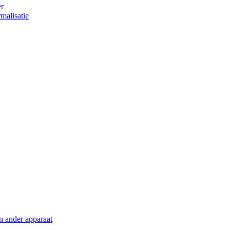
er
malisatie
en ander apparaat