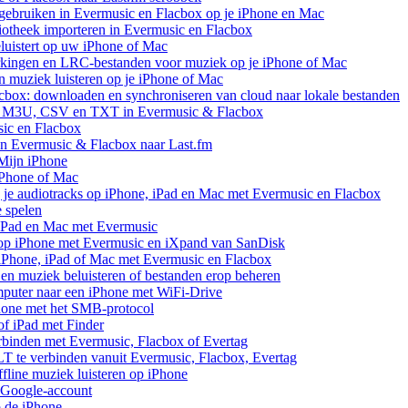
ebruiken in Evermusic en Flacbox op je iPhone en Mac
iotheek importeren in Evermusic en Flacbox
uistert op uw iPhone of Mac
rkingen en LRC-bestanden voor muziek op je iPhone of Mac
uziek luisteren op je iPhone of Mac
cbox: downloaden en synchroniseren van cloud naar lokale bestanden
aar M3U, CSV en TXT in Evermusic & Flacbox
sic en Flacbox
van Evermusic & Flacbox naar Last.fm
Mijn iPhone
iPhone of Mac
 je audiotracks op iPhone, iPad en Mac met Evermusic en Flacbox
e spelen
 iPad en Mac met Evermusic
 op iPhone met Evermusic en iXpand van SanDisk
 iPhone, iPad of Mac met Evermusic en Flacbox
en muziek beluisteren of bestanden erop beheren
mputer naar een iPhone met WiFi-Drive
hone met het SMB-protocol
of iPad met Finder
rbinden met Evermusic, Flacbox of Evertag
 te verbinden vanuit Evermusic, Flacbox, Evertag
line muziek luisteren op iPhone
 Google-account
p de iPhone