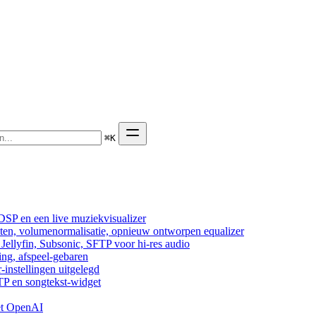
⌘
K
DSP en een live muziekvisualizer
cten, volumenormalisatie, opnieuw ontworpen equalizer
ellyfin, Subsonic, SFTP voor hi-res audio
ing, afspeel-gebaren
-instellingen uitgelegd
TP en songtekst-widget
et OpenAI