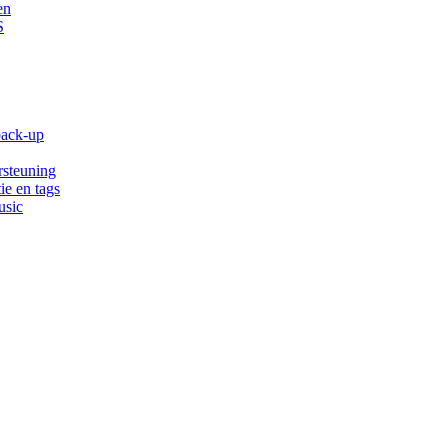
en
S
back-up
rsteuning
ie en tags
usic