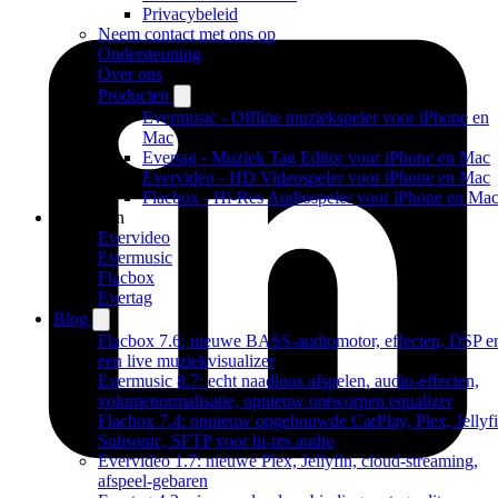
Privacybeleid
Neem contact met ons op
Ondersteuning
Over ons
Producten
Evermusic - Offline muziekspeler voor iPhone en
Mac
Evertag - Muziek Tag Editor voor iPhone en Mac
Evervideo - HD Videospeler voor iPhone en Mac
Flacbox - Hi-Res Audiospeler voor iPhone en Ma
Producten
Evervideo
Evermusic
Flacbox
Evertag
Blog
Flacbox 7.6: nieuwe BASS-audiomotor, effecten, DSP e
een live muziekvisualizer
Evermusic 8.7: echt naadloos afspelen, audio-effecten,
volumenormalisatie, opnieuw ontworpen equalizer
Flacbox 7.4: opnieuw opgebouwde CarPlay, Plex, Jellyfi
Subsonic, SFTP voor hi-res audio
Evervideo 1.7: nieuwe Plex, Jellyfin, cloud-streaming,
afspeel-gebaren