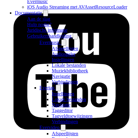
Evermusic
iOS Audio Streaming met AVAssetResourceLoader
Documentatie
Aan de slag
Hulp nodig?
Juridische informatie
Gebruikershandleiding
Evermusic
Afspeellijsten
Audiospeler
Instellingen
Lokale bestanden
Muziekbibliotheek
Navigatie
Verbindingen
Evertag
Instellingen
Lokale bestanden
Navigatie
Taggeditor
Tagveldtoewijzingen
Verbindingen
Evervideo
Afspeellijsten