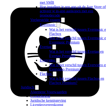
met SMB
Hoe installeer je een app uit de App Store of
activeer je in-app aankopen met een
promotiecode
Veelgestelde vragen
Evermusic
Wat is het verschil tussen Evermusic 
Flacbox
Wat is het verschil tussen Evermusic 
Evermusic Premium
Evertag
Wat is het verschil tussen Evertag en
Evertag Premium
Evervideo
Wat is het verschil tussen Evervideo e
Evervideo Premium?
Flacbox
Wat is het verschil tussen Flacbox en
Flacbox Premium?
Juridisch
Algemene Voorwaarden
Cookiebeleid
Juridische kennisgeving
Licentieovereenkomst