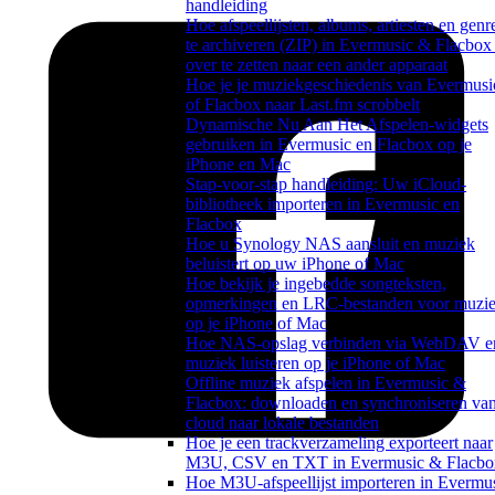
handleiding
Hoe afspeellijsten, albums, artiesten en genr
te archiveren (ZIP) in Evermusic & Flacbox
over te zetten naar een ander apparaat
Hoe je je muziekgeschiedenis van Evermusi
of Flacbox naar Last.fm scrobbelt
Dynamische Nu Aan Het Afspelen-widgets
gebruiken in Evermusic en Flacbox op je
iPhone en Mac
Stap-voor-stap handleiding: Uw iCloud-
bibliotheek importeren in Evermusic en
Flacbox
Hoe u Synology NAS aansluit en muziek
beluistert op uw iPhone of Mac
Hoe bekijk je ingebedde songteksten,
opmerkingen en LRC-bestanden voor muzi
op je iPhone of Mac
Hoe NAS-opslag verbinden via WebDAV e
muziek luisteren op je iPhone of Mac
Offline muziek afspelen in Evermusic &
Flacbox: downloaden en synchroniseren va
cloud naar lokale bestanden
Hoe je een trackverzameling exporteert naar
M3U, CSV en TXT in Evermusic & Flacbo
Hoe M3U-afspeellijst importeren in Evermu