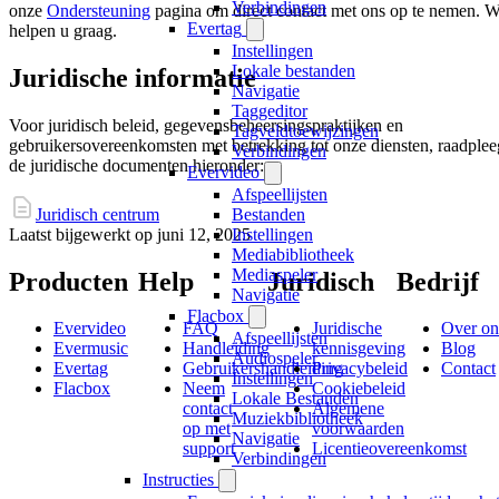
Verbindingen
onze
Ondersteuning
pagina om direct contact met ons op te nemen. 
Evertag
helpen u graag.
Instellingen
Lokale bestanden
Juridische informatie
Navigatie
Taggeditor
Voor juridisch beleid, gegevensbeheersingspraktijken en
Tagveldtoewijzingen
gebruikersovereenkomsten met betrekking tot onze diensten, raadplee
Verbindingen
de juridische documenten hieronder:
Evervideo
Afspeellijsten
Juridisch centrum
Bestanden
Laatst bijgewerkt op
juni 12, 2025
Instellingen
Mediabibliotheek
Mediaspeler
Producten
Help
Juridisch
Bedrijf
Navigatie
Flacbox
Evervideo
FAQ
Juridische
Over on
Afspeellijsten
Evermusic
Handleiding
kennisgeving
Blog
Audiospeler
Evertag
Gebruikershandleiding
Privacybeleid
Contact
Instellingen
Flacbox
Neem
Cookiebeleid
Lokale Bestanden
contact
Algemene
Muziekbibliotheek
op met
voorwaarden
Navigatie
support
Licentieovereenkomst
Verbindingen
Instructies