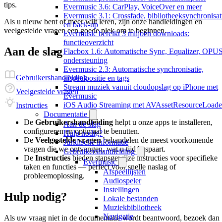
tips.
Evermusic 3.6: CarPlay, VoiceOver en meer
Evermusic 3.1: Crossfade, bibliotheeksynchronisat
Als u nieuw bent of meer wilt leren, zijn onze handleidingen en
en back-up
veelgestelde vragen een goede plek om te beginnen.
Evermusic bereikt 3 miljoen downloads:
functieoverzicht
Aan de slag
Flacbox 1.6: Automatische Sync, Equalizer, OPU
ondersteuning
Evermusic 2.3: Automatische synchronisatie,
Gebruikershandleiding
afspeelpositie en tags
Stream muziek vanuit cloudopslag op iPhone met
Veelgestelde vragen
Evermusic
iOS Audio Streaming met AVAssetResourceLoade
Instructies
Documentatie
De
Gebruikershandleiding
helpt u onze apps te installeren,
Aan de slag
configureren en optimaal te benutten.
Hulp nodig?
De
Veelgestelde vragen
behandelen de meest voorkomende
Juridische informatie
vragen die we ontvangen, wat u tijd bespaart.
Gebruikershandleiding
De
Instructies
bieden stapsgewijze instructies voor specifieke
Evermusic
taken en functies — perfect voor snelle naslag of
Afspeellijsten
probleemoplossing.
Audiospeler
Instellingen
Hulp nodig?
Lokale bestanden
Muziekbibliotheek
Navigatie
Als uw vraag niet in de documentatie wordt beantwoord, bezoek dan