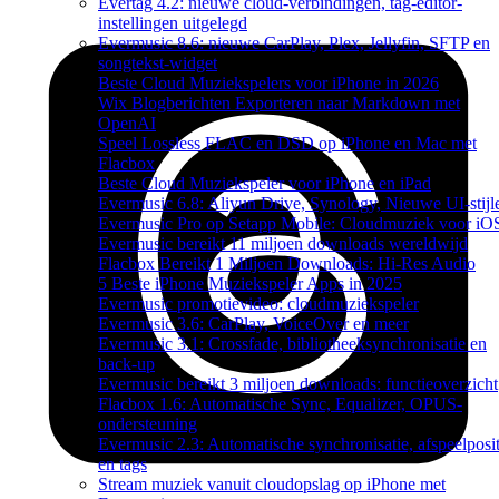
Evertag 4.2: nieuwe cloud-verbindingen, tag-editor-
instellingen uitgelegd
Evermusic 8.6: nieuwe CarPlay, Plex, Jellyfin, SFTP en
songtekst-widget
Beste Cloud Muziekspelers voor iPhone in 2026
Wix Blogberichten Exporteren naar Markdown met
OpenAI
Speel Lossless FLAC en DSD op iPhone en Mac met
Flacbox
Beste Cloud Muziekspeler voor iPhone en iPad
Evermusic 6.8: Aliyun Drive, Synology, Nieuwe UI-stijl
Evermusic Pro op Setapp Mobile: Cloudmuziek voor iO
Evermusic bereikt 11 miljoen downloads wereldwijd
Flacbox Bereikt 1 Miljoen Downloads: Hi-Res Audio
5 Beste iPhone Muziekspeler Apps in 2025
Evermusic promotievideo: cloudmuziekspeler
Evermusic 3.6: CarPlay, VoiceOver en meer
Evermusic 3.1: Crossfade, bibliotheeksynchronisatie en
back-up
Evermusic bereikt 3 miljoen downloads: functieoverzicht
Flacbox 1.6: Automatische Sync, Equalizer, OPUS-
ondersteuning
Evermusic 2.3: Automatische synchronisatie, afspeelposit
en tags
Stream muziek vanuit cloudopslag op iPhone met