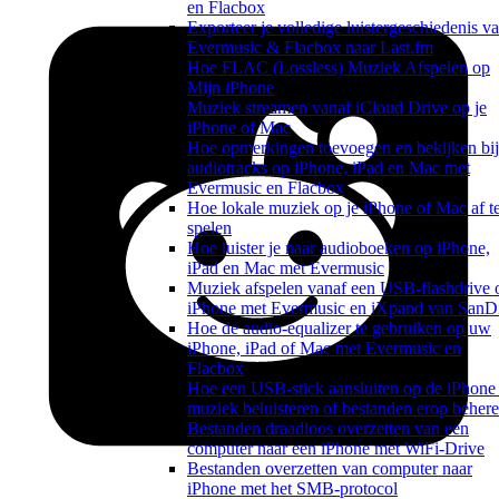
en Flacbox
Exporteer je volledige luistergeschiedenis v
Evermusic & Flacbox naar Last.fm
Hoe FLAC (Lossless) Muziek Afspelen op
Mijn iPhone
Muziek streamen vanaf iCloud Drive op je
iPhone of Mac
Hoe opmerkingen toevoegen en bekijken bij
audiotracks op iPhone, iPad en Mac met
Evermusic en Flacbox
Hoe lokale muziek op je iPhone of Mac af t
spelen
Hoe luister je naar audioboeken op iPhone,
iPad en Mac met Evermusic
Muziek afspelen vanaf een USB-flashdrive 
iPhone met Evermusic en iXpand van SanD
Hoe de audio-equalizer te gebruiken op uw
iPhone, iPad of Mac met Evermusic en
Flacbox
Hoe een USB-stick aansluiten op de iPhone
muziek beluisteren of bestanden erop beher
Bestanden draadloos overzetten van een
computer naar een iPhone met WiFi-Drive
Bestanden overzetten van computer naar
iPhone met het SMB-protocol