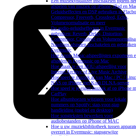
Een muziekvisualizer inschakelen tijdens he
afspelen van muziek op iPhone, iPad en Ma
Geluidseffecten en DSP gebruiken in Flacbo
Compressor, Freeverb, Crossfeed, Echo,
Volumenormalisatie en meer
De audio-geluidseffecten in Evermusic
gebruiken: Reverb, Delay, Distortion,
Compressor, Crossfeed en Volumenormalisa
Naadloos afspelen inschakelen en gebruiken
Evermusic
Hoe Apple Music-afspeellijsten exporteren 
afspelen in Evermusic op Mac
Hoe maak je een M3U-afspeellijst voor
Internet Archive of Live Music Archive
Hoe speel je muziek af van Mac / PC / Linux
NAS op iPhone met Kodi DLNA-server
Hoe speel je je eigen muziek af op iPhone m
CarPlay
Hoe albumhoezen wijzigen voor lokale
nummers op Spotify: stap-voor-stap
handleiding (mobiel en desktop)
Hoe songteksten bewerken voor
audiobestanden op iPhone of MAC
Hoe u uw muziekbibliotheek tussen apparat
overzet in Evermusic: stapsgewijze