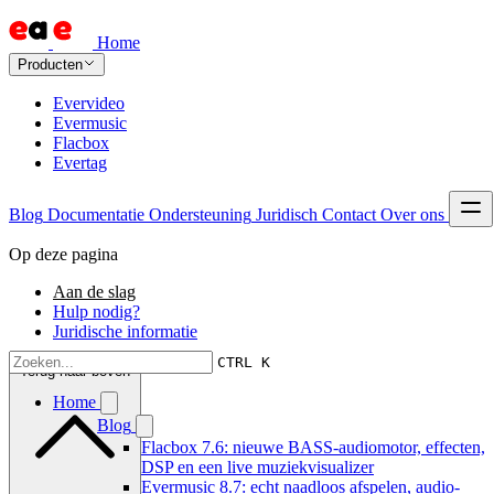
Home
Producten
Evervideo
Evermusic
Flacbox
Evertag
Blog
Documentatie
Ondersteuning
Juridisch
Contact
Over ons
Op deze pagina
Aan de slag
Hulp nodig?
Juridische informatie
CTRL K
Terug naar boven
Home
Blog
Flacbox 7.6: nieuwe BASS-audiomotor, effecten,
DSP en een live muziekvisualizer
Evermusic 8.7: echt naadloos afspelen, audio-