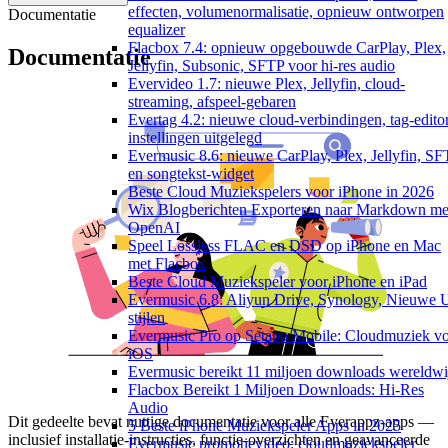
effecten, volumenormalisatie, opnieuw ontworpen
Documentatie
equalizer
Flacbox 7.4: opnieuw opgebouwde CarPlay, Plex,
Documentatie
Jellyfin, Subsonic, SFTP voor hi-res audio
Evervideo 1.7: nieuwe Plex, Jellyfin, cloud-
streaming, afspeel-gebaren
Evertag 4.2: nieuwe cloud-verbindingen, tag-edito
instellingen uitgelegd
Evermusic 8.6: nieuwe CarPlay, Plex, Jellyfin, S
en songtekst-widget
Beste Cloud Muziekspelers voor iPhone in 2026
Wix Blogberichten Exporteren naar Markdown me
OpenAI
Speel Lossless FLAC en DSD op iPhone en Mac
met Flacbox
Beste Cloud Muziekspeler voor iPhone en iPad
Evermusic 6.8: Aliyun Drive, Synology, Nieuwe 
stijlen
Evermusic Pro op Setapp Mobile: Cloudmuziek v
iOS
Evermusic bereikt 11 miljoen downloads wereldwi
Flacbox Bereikt 1 Miljoen Downloads: Hi-Res
Audio
Dit gedeelte bevat nuttige documentatie voor alle Everappz-apps —
5 Beste iPhone Muziekspeler Apps in 2025
inclusief installatie-instructies, functie-overzichten en geavanceerde
Evermusic promotievideo: cloudmuziekspeler