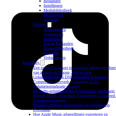
Bestanden
Instellingen
Mediabibliotheek
Mediaspeler
Navigatie
Flacbox
Afspeellijsten
Audiospeler
Instellingen
Lokale Bestanden
Muziekbibliotheek
Navigatie
Verbindingen
Instructies
Een muziekvisualizer inschakelen tijdens het afspe
van muziek op iPhone, iPad en Mac
Geluidseffecten en DSP gebruiken in Flacbox:
Compressor, Freeverb, Crossfeed, Echo,
Volumenormalisatie en meer
De audio-geluidseffecten in Evermusic gebruiken:
Reverb, Delay, Distortion, Compressor, Crossfeed
Volumenormalisatie
Naadloos afspelen inschakelen en gebruiken in
Evermusic
Hoe Apple Music-afspeellijsten exporteren en