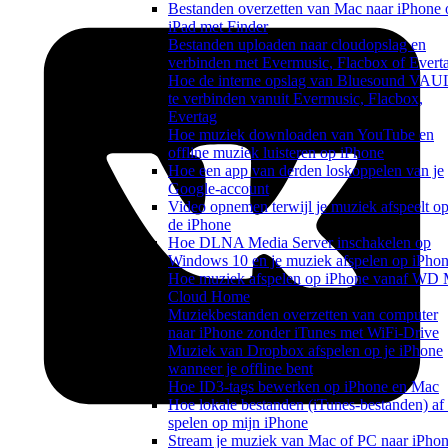
Bestanden overzetten van Mac naar iPhone 
iPad met Finder
Bestanden uploaden naar cloudopslag en
verbinden met Evermusic, Flacbox of Evert
Hoe de interne opslag van Bluesound VAU
te verbinden vanuit Evermusic, Flacbox,
Evertag
Hoe muziek downloaden van YouTube en
offline muziek luisteren op iPhone
Hoe een app van derden loskoppelen van je
Google-account
Video opnemen terwijl je muziek afspeelt o
de iPhone
Hoe DLNA Media Server inschakelen op
Windows 10 en je muziek afspelen op iPho
Hoe muziek afspelen op iPhone vanaf WD
Cloud Home
Muziekbestanden overzetten van computer
naar iPhone zonder iTunes met WiFi-Drive
Muziek van Dropbox afspelen op je iPhone
wanneer je offline bent
Hoe ID3-tags bewerken op iPhone en Mac
Hoe lokale bestanden (iTunes-bestanden) af 
spelen op mijn iPhone
Stream je muziek van Mac of PC naar iPho