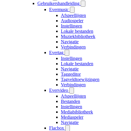
Gebruikershandleiding
Evermusic
Afspeellijsten
Audiospeler
Instellingen
Lokale bestanden
Muziekbibliotheek
Navigatie
Verbindingen
Evertag
Instellingen
Lokale bestanden
Navigatie
Taggeditor
Tagveldtoewijzingen
Verbindingen
Evervideo
Afspeellijsten
Bestanden
Instellingen
Mediabibliotheek
Mediaspeler
Navigatie
Flacbox