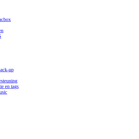
acbox
en
S
back-up
rsteuning
ie en tags
usic