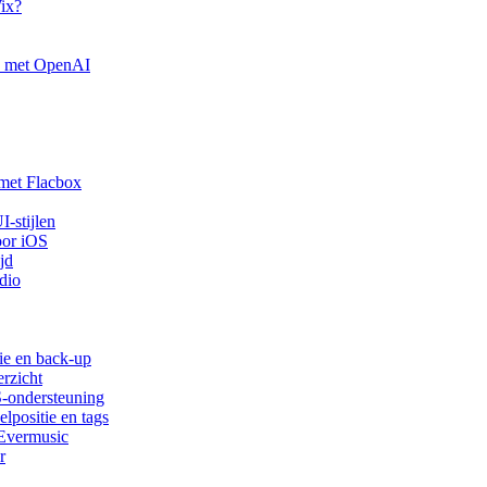
ix?
n met OpenAI
met Flacbox
-stijlen
oor iOS
jd
dio
ie en back-up
rzicht
S-ondersteuning
lpositie en tags
 Evermusic
r