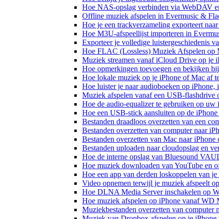
Hoe NAS-opslag verbinden via WebDAV en m
Offline muziek afspelen in Evermusic & Fla
Hoe je een trackverzameling exporteert n
Hoe M3U-afspeellijst importeren in Evermu
Exporteer je volledige luistergeschiedenis 
Hoe FLAC (Lossless) Muziek Afspelen op 
Muziek streamen vanaf iCloud Drive op je 
Hoe opmerkingen toevoegen en bekijken bij
Hoe lokale muziek op je iPhone of Mac af t
Hoe luister je naar audioboeken op iPhone,
Muziek afspelen vanaf een USB-flashdrive
Hoe de audio-equalizer te gebruiken op uw
Hoe een USB-stick aansluiten op de iPhone 
Bestanden draadloos overzetten van een co
Bestanden overzetten van computer naar iP
Bestanden overzetten van Mac naar iPhone 
Bestanden uploaden naar cloudopslag en ve
Hoe de interne opslag van Bluesound VAULT
Hoe muziek downloaden van YouTube en off
Hoe een app van derden loskoppelen van je
Video opnemen terwijl je muziek afspeelt o
Hoe DLNA Media Server inschakelen op Wi
Hoe muziek afspelen op iPhone vanaf WD
Muziekbestanden overzetten van computer n
Muziek van Dropbox afspelen op je iPhone w