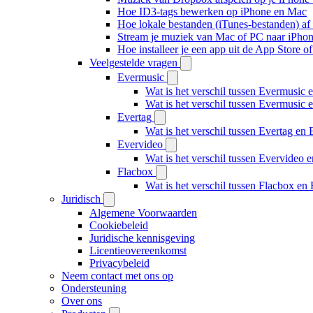
Hoe ID3-tags bewerken op iPhone en Mac
Hoe lokale bestanden (iTunes-bestanden) af 
Stream je muziek van Mac of PC naar iPh
Hoe installeer je een app uit de App Store 
Veelgestelde vragen
Evermusic
Wat is het verschil tussen Evermusic 
Wat is het verschil tussen Evermusic
Evertag
Wat is het verschil tussen Evertag e
Evervideo
Wat is het verschil tussen Evervideo
Flacbox
Wat is het verschil tussen Flacbox e
Juridisch
Algemene Voorwaarden
Cookiebeleid
Juridische kennisgeving
Licentieovereenkomst
Privacybeleid
Neem contact met ons op
Ondersteuning
Over ons