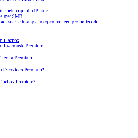
te spelen op mijn iPhone
one met SMB
of activeer je in-app aankopen met een promotiecode
en Flacbox
 en Evermusic Premium
n Evertag Premium
 en Evervideo Premium?
n Flacbox Premium?