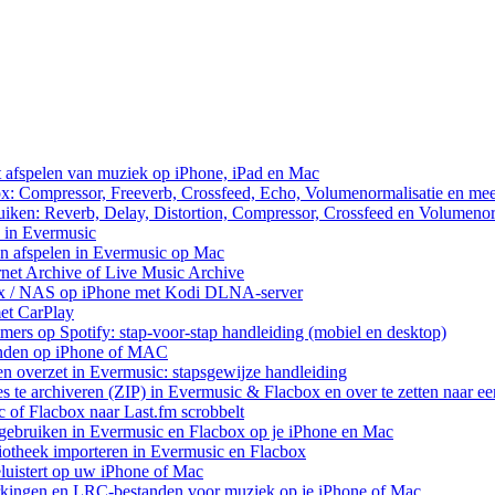
et afspelen van muziek op iPhone, iPad en Mac
ox: Compressor, Freeverb, Crossfeed, Echo, Volumenormalisatie en me
uiken: Reverb, Delay, Distortion, Compressor, Crossfeed en Volumenor
n in Evermusic
en afspelen in Evermusic op Mac
rnet Archive of Live Music Archive
nux / NAS op iPhone met Kodi DLNA-server
met CarPlay
rs op Spotify: stap-voor-stap handleiding (mobiel en desktop)
anden op iPhone of MAC
n overzet in Evermusic: stapsgewijze handleiding
res te archiveren (ZIP) in Evermusic & Flacbox en over te zetten naar e
 of Flacbox naar Last.fm scrobbelt
ebruiken in Evermusic en Flacbox op je iPhone en Mac
iotheek importeren in Evermusic en Flacbox
uistert op uw iPhone of Mac
rkingen en LRC-bestanden voor muziek op je iPhone of Mac