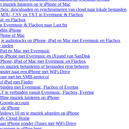
uziek luisteren op je iPhone of Mac
cbox: downloaden en synchroniseren van cloud naar lokale bestanden
aar M3U, CSV en TXT in Evermusic & Flacbox
sic en Flacbox
van Evermusic & Flacbox naar Last.fm
Mijn iPhone
iPhone of Mac
 je audiotracks op iPhone, iPad en Mac met Evermusic en Flacbox
e spelen
 iPad en Mac met Evermusic
 op iPhone met Evermusic en iXpand van SanDisk
 iPhone, iPad of Mac met Evermusic en Flacbox
en muziek beluisteren of bestanden erop beheren
mputer naar een iPhone met WiFi-Drive
hone met het SMB-protocol
of iPad met Finder
rbinden met Evermusic, Flacbox of Evertag
 te verbinden vanuit Evermusic, Flacbox, Evertag
line muziek luisteren op iPhone
 Google-account
p de iPhone
ndows 10 en je muziek afspelen op iPhone
 My Cloud Home
aar iPhone zonder iTunes met WiFi-Drive
anneer je offline bent