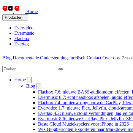
Home
Producten
Evervideo
Evermusic
Flacbox
Evertag
Blog
Documentatie
Ondersteuning
Juridisch
Contact
Over ons
⌘
K
Home
Blog
Flacbox 7.6: nieuwe BASS-audiomotor, effecten, 
Evermusic 8.7: echt naadloos afspelen, audio-effe
Flacbox 7.4: opnieuw opgebouwde CarPlay, Plex, J
Evervideo 1.7: nieuwe Plex, Jellyfin, cloud-stream
Evertag 4.2: nieuwe cloud-verbindingen, tag-editor
Evermusic 8.6: nieuwe CarPlay, Plex, Jellyfin, SF
Beste Cloud Muziekspelers voor iPhone in 2026
Wix Blogberichten Exporteren naar Markdown m