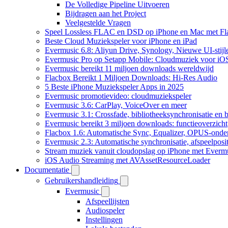
De Volledige Pipeline Uitvoeren
Bijdragen aan het Project
Veelgestelde Vragen
Speel Lossless FLAC en DSD op iPhone en Mac met Fl
Beste Cloud Muziekspeler voor iPhone en iPad
Evermusic 6.8: Aliyun Drive, Synology, Nieuwe UI-stijl
Evermusic Pro op Setapp Mobile: Cloudmuziek voor iO
Evermusic bereikt 11 miljoen downloads wereldwijd
Flacbox Bereikt 1 Miljoen Downloads: Hi-Res Audio
5 Beste iPhone Muziekspeler Apps in 2025
Evermusic promotievideo: cloudmuziekspeler
Evermusic 3.6: CarPlay, VoiceOver en meer
Evermusic 3.1: Crossfade, bibliotheeksynchronisatie en 
Evermusic bereikt 3 miljoen downloads: functieoverzicht
Flacbox 1.6: Automatische Sync, Equalizer, OPUS-onde
Evermusic 2.3: Automatische synchronisatie, afspeelposit
Stream muziek vanuit cloudopslag op iPhone met Everm
iOS Audio Streaming met AVAssetResourceLoader
Documentatie
Gebruikershandleiding
Evermusic
Afspeellijsten
Audiospeler
Instellingen