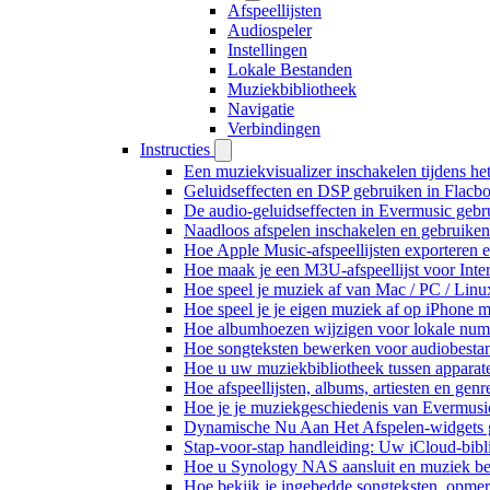
Afspeellijsten
Audiospeler
Instellingen
Lokale Bestanden
Muziekbibliotheek
Navigatie
Verbindingen
Instructies
Een muziekvisualizer inschakelen tijdens h
Geluidseffecten en DSP gebruiken in Flacb
De audio-geluidseffecten in Evermusic gebr
Naadloos afspelen inschakelen en gebruike
Hoe Apple Music-afspeellijsten exporteren 
Hoe maak je een M3U-afspeellijst voor Inte
Hoe speel je muziek af van Mac / PC / Li
Hoe speel je je eigen muziek af op iPhone 
Hoe albumhoezen wijzigen voor lokale numme
Hoe songteksten bewerken voor audiobest
Hoe u uw muziekbibliotheek tussen apparate
Hoe afspeellijsten, albums, artiesten en gen
Hoe je je muziekgeschiedenis van Evermusic
Dynamische Nu Aan Het Afspelen-widgets g
Stap-voor-stap handleiding: Uw iCloud-bibl
Hoe u Synology NAS aansluit en muziek bel
Hoe bekijk je ingebedde songteksten, opme