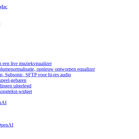
 Mac
c
 een live muziekvisualizer
volumenormalisatie, opnieuw ontworpen equalizer
n, Subsonic, SFTP voor hi-res audio
fspeel-gebaren
lingen uitgelegd
songtekst-widget
nAI
OpenAI