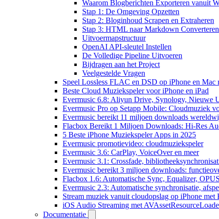
Waarom Blogberichten Exporteren vanuit W
Stap 1: De Omgeving Opzetten
Stap 2: Bloginhoud Scrapen en Extraheren
Stap 3: HTML naar Markdown Convertere
Uitvoermapstructuur
OpenAI API-sleutel Instellen
De Volledige Pipeline Uitvoeren
Bijdragen aan het Project
Veelgestelde Vragen
Speel Lossless FLAC en DSD op iPhone en Mac 
Beste Cloud Muziekspeler voor iPhone en iPad
Evermusic 6.8: Aliyun Drive, Synology, Nieuwe UI
Evermusic Pro op Setapp Mobile: Cloudmuziek v
Evermusic bereikt 11 miljoen downloads wereldwi
Flacbox Bereikt 1 Miljoen Downloads: Hi-Res Au
5 Beste iPhone Muziekspeler Apps in 2025
Evermusic promotievideo: cloudmuziekspeler
Evermusic 3.6: CarPlay, VoiceOver en meer
Evermusic 3.1: Crossfade, bibliotheeksynchronisat
Evermusic bereikt 3 miljoen downloads: functieove
Flacbox 1.6: Automatische Sync, Equalizer, OPU
Evermusic 2.3: Automatische synchronisatie, afspee
Stream muziek vanuit cloudopslag op iPhone met
iOS Audio Streaming met AVAssetResourceLoade
Documentatie