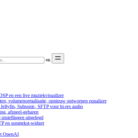
⌘
K
DSP en een live muziekvisualizer
cten, volumenormalisatie, opnieuw ontworpen equalizer
ellyfin, Subsonic, SFTP voor hi-res audio
ing, afspeel-gebaren
-instellingen uitgelegd
TP en songtekst-widget
et OpenAI