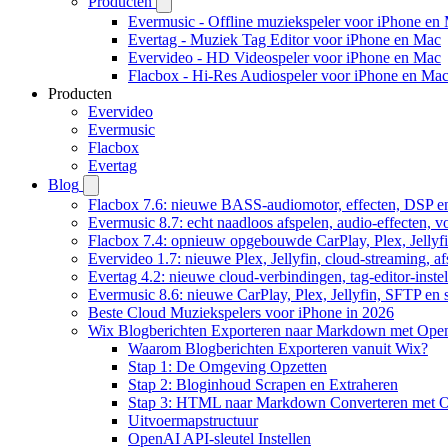
Producten
Evermusic - Offline muziekspeler voor iPhone en
Evertag - Muziek Tag Editor voor iPhone en Mac
Evervideo - HD Videospeler voor iPhone en Mac
Flacbox - Hi-Res Audiospeler voor iPhone en Ma
Producten
Evervideo
Evermusic
Flacbox
Evertag
Blog
Flacbox 7.6: nieuwe BASS-audiomotor, effecten, DSP en
Evermusic 8.7: echt naadloos afspelen, audio-effecten, 
Flacbox 7.4: opnieuw opgebouwde CarPlay, Plex, Jellyfi
Evervideo 1.7: nieuwe Plex, Jellyfin, cloud-streaming, a
Evertag 4.2: nieuwe cloud-verbindingen, tag-editor-instel
Evermusic 8.6: nieuwe CarPlay, Plex, Jellyfin, SFTP en 
Beste Cloud Muziekspelers voor iPhone in 2026
Wix Blogberichten Exporteren naar Markdown met Ope
Waarom Blogberichten Exporteren vanuit Wix?
Stap 1: De Omgeving Opzetten
Stap 2: Bloginhoud Scrapen en Extraheren
Stap 3: HTML naar Markdown Converteren met 
Uitvoermapstructuur
OpenAI API-sleutel Instellen