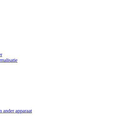
er
malisatie
en ander apparaat