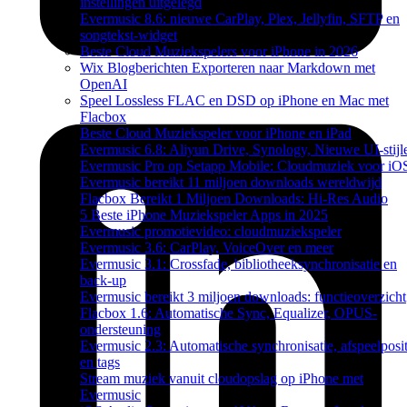
instellingen uitgelegd
Evermusic 8.6: nieuwe CarPlay, Plex, Jellyfin, SFTP en
songtekst-widget
Beste Cloud Muziekspelers voor iPhone in 2026
Wix Blogberichten Exporteren naar Markdown met
OpenAI
Speel Lossless FLAC en DSD op iPhone en Mac met
Flacbox
Beste Cloud Muziekspeler voor iPhone en iPad
Evermusic 6.8: Aliyun Drive, Synology, Nieuwe UI-stijl
Evermusic Pro op Setapp Mobile: Cloudmuziek voor iO
Evermusic bereikt 11 miljoen downloads wereldwijd
Flacbox Bereikt 1 Miljoen Downloads: Hi-Res Audio
5 Beste iPhone Muziekspeler Apps in 2025
Evermusic promotievideo: cloudmuziekspeler
Evermusic 3.6: CarPlay, VoiceOver en meer
Evermusic 3.1: Crossfade, bibliotheeksynchronisatie en
back-up
Evermusic bereikt 3 miljoen downloads: functieoverzicht
Flacbox 1.6: Automatische Sync, Equalizer, OPUS-
ondersteuning
Evermusic 2.3: Automatische synchronisatie, afspeelposit
en tags
Stream muziek vanuit cloudopslag op iPhone met
Evermusic