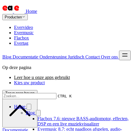
Home
Producten
Evervideo
Evermusic
Flacbox
Evertag
Blog
Documentatie
Ondersteuning
Juridisch
Contact
Over ons
Op deze pagina
Leer hoe u onze apps gebruikt
Kies uw product
Terug naar boven
CTRL K
Home
Blog
Flacbox 7.6: nieuwe BASS-audiomotor, effecten,
DSP en een live muziekvisualizer
Evermusic 8.7: echt naadloos afspelen, audio-
Documentatie