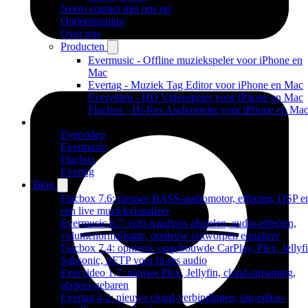
Neem contact met ons op
Ondersteuning
Over ons
Producten
Evermusic - Offline muziekspeler voor iPhone en
Mac
Evertag - Muziek Tag Editor voor iPhone en Mac
Evervideo - HD Videospeler voor iPhone en Mac
Flacbox - Hi-Res Audiospeler voor iPhone en Ma
Producten
Evervideo
Evermusic
Flacbox
Evertag
Blog
Flacbox 7.6: nieuwe BASS-audiomotor, effecten, DSP e
een live muziekvisualizer
Evermusic 8.7: echt naadloos afspelen, audio-effecten,
volumenormalisatie, opnieuw ontworpen equalizer
Flacbox 7.4: opnieuw opgebouwde CarPlay, Plex, Jellyfi
Subsonic, SFTP voor hi-res audio
Evervideo 1.7: nieuwe Plex, Jellyfin, cloud-streaming,
afspeel-gebaren
Evertag 4.2: nieuwe cloud-verbindingen, tag-editor-