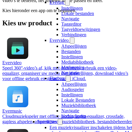
video’s te beheren, het afspelen aan te passen en meer.
Evertag
Instellingen
Kies hieronder een app om te beginnen.
Lokale bestanden
Navigatie
Kies uw product
Taggeditor
Tagveldtoewijzingen
Verbindingen
Evervideo
Afspeellijsten
Bestanden
Instellingen
Mediabibliotheek
Evervideo
Mediaspeler
Speel 360°-video’s af, kijk met ondertitels, gebruik een video-
Navigatie
equalizer, organiseer uw media met afspeellijsten, download video’s
Flacbox
voor offline gebruik en stream vanuit iCloud.
Afspeellijsten
Audiospeler
Instellingen
Lokale Bestanden
Muziekbibliotheek
Navigatie
Evermusic
Verbindingen
Cloudmuziekspeler met offline modus, audio-equalizer, crossfade,
gapless afspelen, afspeellijsten, muziekbibliotheek, bestandsbeheerder
Instructies
Een muziekvisualizer inschakelen tijdens he