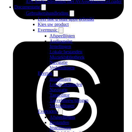
iOS Audio Streaming met AVAssetResourceLoader
Documentatie
Gebruikershandleiding
Leer hoe u onze apps gebruikt
Kies uw product
Evermusic
Afspeellijsten
Audiospeler
Instellingen
Lokale bestanden
Muziekbibliotheek
Navigatie
Verbindingen
Evertag
Instellingen
Lokale bestanden
Navigatie
Taggeditor
Tagveldtoewijzingen
Verbindingen
Evervideo
Afspeellijsten
Bestanden
Instellingen