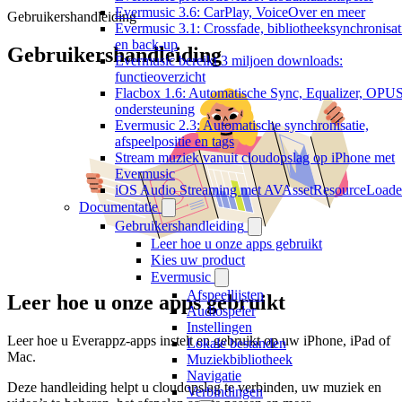
Evermusic 3.6: CarPlay, VoiceOver en meer
Gebruikershandleiding
Evermusic 3.1: Crossfade, bibliotheeksynchronisat
en back-up
Gebruikershandleiding
Evermusic bereikt 3 miljoen downloads:
functieoverzicht
Flacbox 1.6: Automatische Sync, Equalizer, OPU
ondersteuning
Evermusic 2.3: Automatische synchronisatie,
afspeelpositie en tags
Stream muziek vanuit cloudopslag op iPhone met
Evermusic
iOS Audio Streaming met AVAssetResourceLoade
Documentatie
Gebruikershandleiding
Leer hoe u onze apps gebruikt
Kies uw product
Evermusic
Afspeellijsten
Leer hoe u onze apps gebruikt
Audiospeler
Instellingen
Leer hoe u Everappz-apps instelt en gebruikt op uw iPhone, iPad of
Lokale bestanden
Mac.
Muziekbibliotheek
Navigatie
Deze handleiding helpt u cloudopslag te verbinden, uw muziek en
Verbindingen