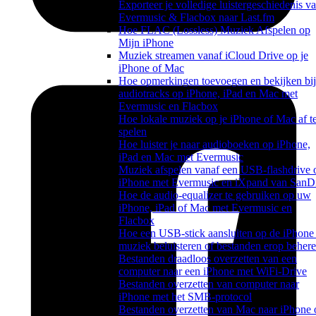
Exporteer je volledige luistergeschiedenis v
Evermusic & Flacbox naar Last.fm
Hoe FLAC (Lossless) Muziek Afspelen op
Mijn iPhone
Muziek streamen vanaf iCloud Drive op je
iPhone of Mac
Hoe opmerkingen toevoegen en bekijken bij
audiotracks op iPhone, iPad en Mac met
Evermusic en Flacbox
Hoe lokale muziek op je iPhone of Mac af t
spelen
Hoe luister je naar audioboeken op iPhone,
iPad en Mac met Evermusic
Muziek afspelen vanaf een USB-flashdrive 
iPhone met Evermusic en iXpand van SanD
Hoe de audio-equalizer te gebruiken op uw
iPhone, iPad of Mac met Evermusic en
Flacbox
Hoe een USB-stick aansluiten op de iPhone
muziek beluisteren of bestanden erop beher
Bestanden draadloos overzetten van een
computer naar een iPhone met WiFi-Drive
Bestanden overzetten van computer naar
iPhone met het SMB-protocol
Bestanden overzetten van Mac naar iPhone 