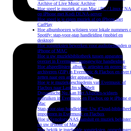
Archive of Live Music Archive
Hoe speel je muziek af van Mac / PC / Linux / N
op iPhone met Kodi DLNA-server
Hoe speel je je eigen muziek af op iPhone met
CarPlay
Hoe albumhoezen wijzigen voor lokale nummers 
Spotify: stap-voor-stap handleiding (mobiel en
desktop)
Hoe songteksten bewerken voor audiobestanden o
iPhone of MAC
Hoe u uw muziekbibliotheek tussen apparaten
overzet in Evermusic: stapsgewijze handleiding
Hoe afspeellijsten, albums, artiesten en genres te
archiveren (ZIP) in Evermusic & Flacbox en over 
zetten naar een ander apparaat
Hoe je je muziekgeschiedenis van Evermusic of
Flacbox naar Last.fm scrobbelt
Dynamische Nu Aan Het Afspelen-widgets
gebruiken in Evermusic en Flacbox op je iPhone e
Mac
Stap-voor-stap handleiding: Uw iCloud-bibliothee
importeren in Evermusic en Flacbox
Hoe u Synology NAS aansluit en muziek beluister
op uw iPhone of Mac
Hoe bekijk je ingebedde songteksten, opmerkinge