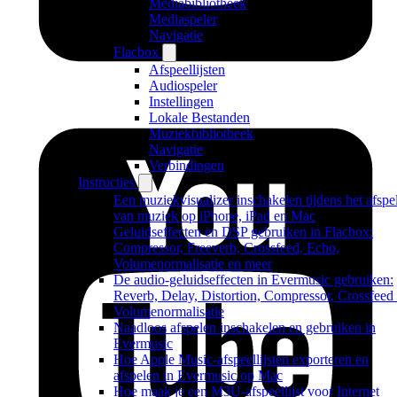
Mediabibliotheek
Mediaspeler
Navigatie
Flacbox
Afspeellijsten
Audiospeler
Instellingen
Lokale Bestanden
Muziekbibliotheek
Navigatie
Verbindingen
Instructies
Een muziekvisualizer inschakelen tijdens het afspe
van muziek op iPhone, iPad en Mac
Geluidseffecten en DSP gebruiken in Flacbox:
Compressor, Freeverb, Crossfeed, Echo,
Volumenormalisatie en meer
De audio-geluidseffecten in Evermusic gebruiken:
Reverb, Delay, Distortion, Compressor, Crossfeed
Volumenormalisatie
Naadloos afspelen inschakelen en gebruiken in
Evermusic
Hoe Apple Music-afspeellijsten exporteren en
afspelen in Evermusic op Mac
Hoe maak je een M3U-afspeellijst voor Internet