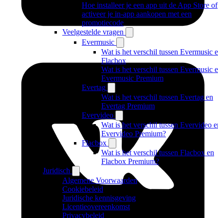
Hoe installeer je een app uit de App Store of
activeer je in-app aankopen met een
promotiecode
Veelgestelde vragen
Evermusic
Wat is het verschil tussen Evermusic 
Flacbox
Wat is het verschil tussen Evermusic 
Evermusic Premium
Evertag
Wat is het verschil tussen Evertag en
Evertag Premium
Evervideo
Wat is het verschil tussen Evervideo e
Evervideo Premium?
Flacbox
Wat is het verschil tussen Flacbox en
Flacbox Premium?
Juridisch
Algemene Voorwaarden
Cookiebeleid
Juridische kennisgeving
Licentieovereenkomst
Privacybeleid