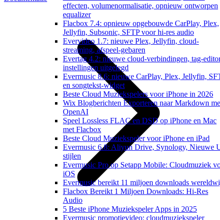
effecten, volumenormalisatie, opnieuw ontworpen
equalizer
Flacbox 7.4: opnieuw opgebouwde CarPlay, Plex,
Jellyfin, Subsonic, SFTP voor hi-res audio
Evervideo 1.7: nieuwe Plex, Jellyfin, cloud-
streaming, afspeel-gebaren
Evertag 4.2: nieuwe cloud-verbindingen, tag-edito
instellingen uitgelegd
Evermusic 8.6: nieuwe CarPlay, Plex, Jellyfin, S
en songtekst-widget
Beste Cloud Muziekspelers voor iPhone in 2026
Wix Blogberichten Exporteren naar Markdown me
OpenAI
Speel Lossless FLAC en DSD op iPhone en Mac
met Flacbox
Beste Cloud Muziekspeler voor iPhone en iPad
Evermusic 6.8: Aliyun Drive, Synology, Nieuwe 
stijlen
Evermusic Pro op Setapp Mobile: Cloudmuziek v
iOS
Evermusic bereikt 11 miljoen downloads wereldwi
Flacbox Bereikt 1 Miljoen Downloads: Hi-Res
Audio
5 Beste iPhone Muziekspeler Apps in 2025
Evermusic promotievideo: cloudmuziekspeler