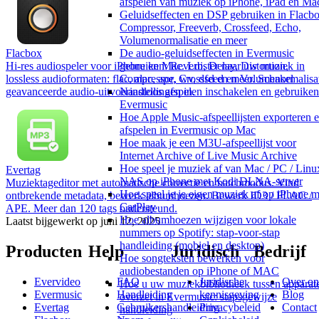
afspelen van muziek op iPhone, iPad en Ma
Geluidseffecten en DSP gebruiken in Flacbo
Compressor, Freeverb, Crossfeed, Echo,
Volumenormalisatie en meer
Flacbox
De audio-geluidseffecten in Evermusic
Hi-res audiospeler voor iPhone en Mac. Luister naar uw muziek in
gebruiken: Reverb, Delay, Distortion,
lossless audioformaten: flac, alac, ape, wv, dsd en meer. Schakel
Compressor, Crossfeed en Volumenormalisa
geavanceerde audio-uitvoerinstellingen in.
Naadloos afspelen inschakelen en gebruiken
Evermusic
Hoe Apple Music-afspeellijsten exporteren 
afspelen in Evermusic op Mac
Hoe maak je een M3U-afspeellijst voor
Internet Archive of Live Music Archive
Hoe speel je muziek af van Mac / PC / Linux
Evertag
NAS op iPhone met Kodi DLNA-server
Muziektageditor met automatische correctie en batchmodus. Vind
Hoe speel je je eigen muziek af op iPhone m
ontbrekende metadata, bewerk albumhoezen. Bewerk ID3 / FLAC /
CarPlay
APE. Meer dan 120 tags ondersteund.
Hoe albumhoezen wijzigen voor lokale
Laatst bijgewerkt op
juni 12, 2025
nummers op Spotify: stap-voor-stap
handleiding (mobiel en desktop)
Producten
Help
Juridisch
Bedrijf
Hoe songteksten bewerken voor
audiobestanden op iPhone of MAC
Evervideo
FAQ
Juridische
Over on
Hoe u uw muziekbibliotheek tussen apparat
Evermusic
Handleiding
kennisgeving
Blog
overzet in Evermusic: stapsgewijze
Evertag
Gebruikershandleiding
Privacybeleid
Contact
handleiding