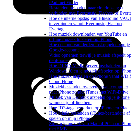
iPad met Finder
Bestanden uploaden naar cloudopslag en
verbinden met Evermusic, Flacbox of Evert
Hoe de interne opslag van Bluesound VAU
te verbinden vanuit Evermusic, Flacbox,
Evertag
Hoe muziek downloaden van YouTube en
offline muziek luisteren op iPhone
Hoe een app van derden loskoppelen van je
Google-account
Video opnemen terwijl je muziek afspeelt o
de iPhone
Hoe DLNA Media Server inschakelen op
Windows 10 en je muziek afspelen op iPho
Hoe muziek afspelen op iPhone vanaf WD
Cloud Home
Muziekbestanden overzetten van computer
naar iPhone zonder iTunes met WiFi-Drive
Muziek van Dropbox afspelen op je iPhone
wanneer je offline bent
Hoe ID3-tags bewerken op iPhone en Mac
Hoe lokale bestanden (iTunes-bestanden) af 
spelen op mijn iPhone
Stream je muziek van Mac of PC naar iPho
met SMB