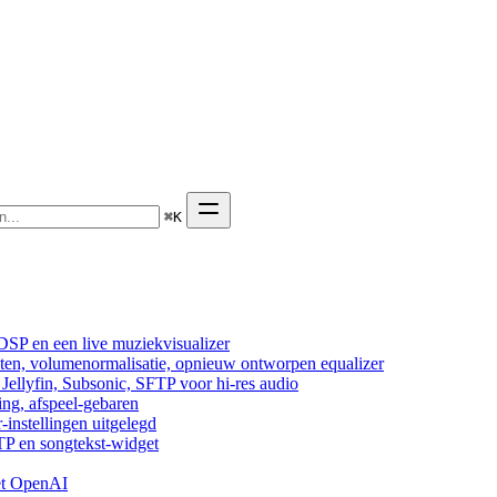
⌘
K
DSP en een live muziekvisualizer
cten, volumenormalisatie, opnieuw ontworpen equalizer
ellyfin, Subsonic, SFTP voor hi-res audio
ing, afspeel-gebaren
-instellingen uitgelegd
TP en songtekst-widget
et OpenAI