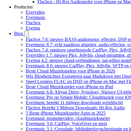
Flacbox - Hi-Res Audiospeler voor iPhone en Ma
Producten
Evervideo
Evermusic
Flacbox
Evertag
Blog
Flacbox 7.6: nieuwe BASS-audiomotor, effecten, DSP en
Evermusic 8.7: echt naadloos afspelen, audio-effecten, 
Flacbox 7.4: opnieuw opgebouwde CarPlay, Plex, Jellyfi
Evervideo 1.7: nieuwe Plex, Jellyfin, cloud-streaming, a
Evertag 4.2: nieuwe cloud-verbindingen, tag-editor-instel
Evermusic 8.6: nieuwe CarPlay, Plex, Jellyfin, SFTP en 
Beste Cloud Muziekspelers voor iPhone in 2026
Wix Blogberichten Exporteren naar Markdown met Ope
Speel Lossless FLAC en DSD op iPhone en Mac met Fl
Beste Cloud Muziekspeler voor iPhone en iPad
Evermusic 6.8: Aliyun Drive, Synology, Nieuwe UI-stijl
Evermusic Pro op Setapp Mobile: Cloudmuziek voor iO
Evermusic bereikt 11 miljoen downloads wereldwijd
Flacbox Bereikt 1 Miljoen Downloads: Hi-Res Audio
5 Beste iPhone Muziekspeler Apps in 2025
Evermusic promotievideo: cloudmuziekspeler
Evermusic 3.6: CarPlay, VoiceOver en meer
Evermusic 3.1: Crossfade, bibliotheeksynchronisatie en 