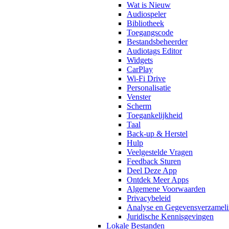
Wat is Nieuw
Audiospeler
Bibliotheek
Toegangscode
Bestandsbeheerder
Audiotags Editor
Widgets
CarPlay
Wi-Fi Drive
Personalisatie
Venster
Scherm
Toegankelijkheid
Taal
Back-up & Herstel
Hulp
Veelgestelde Vragen
Feedback Sturen
Deel Deze App
Ontdek Meer Apps
Algemene Voorwaarden
Privacybeleid
Analyse en Gegevensverzamel
Juridische Kennisgevingen
Lokale Bestanden