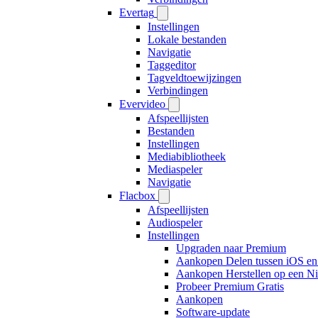
Evertag
Instellingen
Lokale bestanden
Navigatie
Taggeditor
Tagveldtoewijzingen
Verbindingen
Evervideo
Afspeellijsten
Bestanden
Instellingen
Mediabibliotheek
Mediaspeler
Navigatie
Flacbox
Afspeellijsten
Audiospeler
Instellingen
Upgraden naar Premium
Aankopen Delen tussen iOS e
Aankopen Herstellen op een N
Probeer Premium Gratis
Aankopen
Software-update