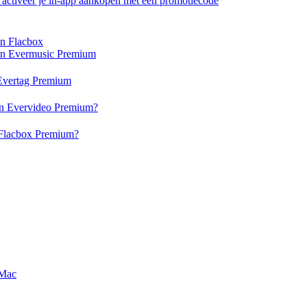
of activeer je in-app aankopen met een promotiecode
en Flacbox
 en Evermusic Premium
n Evertag Premium
 en Evervideo Premium?
n Flacbox Premium?
 Mac