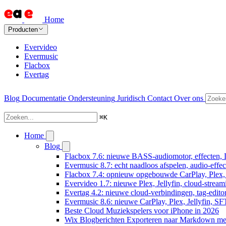
Home
Producten
Evervideo
Evermusic
Flacbox
Evertag
Blog
Documentatie
Ondersteuning
Juridisch
Contact
Over ons
⌘
K
Home
Blog
Flacbox 7.6: nieuwe BASS-audiomotor, effecten, 
Evermusic 8.7: echt naadloos afspelen, audio-effe
Flacbox 7.4: opnieuw opgebouwde CarPlay, Plex, J
Evervideo 1.7: nieuwe Plex, Jellyfin, cloud-stream
Evertag 4.2: nieuwe cloud-verbindingen, tag-editor
Evermusic 8.6: nieuwe CarPlay, Plex, Jellyfin, SF
Beste Cloud Muziekspelers voor iPhone in 2026
Wix Blogberichten Exporteren naar Markdown m