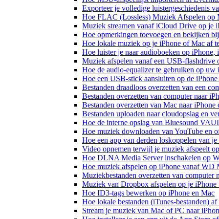
Exporteer je volledige luistergeschiedenis 
Hoe FLAC (Lossless) Muziek Afspelen op 
Muziek streamen vanaf iCloud Drive op je 
Hoe opmerkingen toevoegen en bekijken bij
Hoe lokale muziek op je iPhone of Mac af t
Hoe luister je naar audioboeken op iPhone,
Muziek afspelen vanaf een USB-flashdrive
Hoe de audio-equalizer te gebruiken op uw
Hoe een USB-stick aansluiten op de iPhone 
Bestanden draadloos overzetten van een co
Bestanden overzetten van computer naar iP
Bestanden overzetten van Mac naar iPhone 
Bestanden uploaden naar cloudopslag en ve
Hoe de interne opslag van Bluesound VAULT
Hoe muziek downloaden van YouTube en off
Hoe een app van derden loskoppelen van je
Video opnemen terwijl je muziek afspeelt o
Hoe DLNA Media Server inschakelen op Wi
Hoe muziek afspelen op iPhone vanaf WD
Muziekbestanden overzetten van computer n
Muziek van Dropbox afspelen op je iPhone w
Hoe ID3-tags bewerken op iPhone en Mac
Hoe lokale bestanden (iTunes-bestanden) af 
Stream je muziek van Mac of PC naar iPh