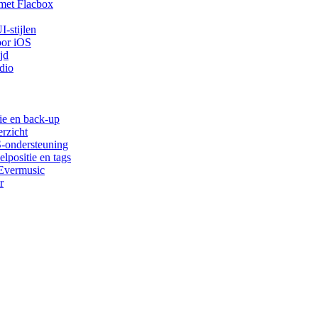
met Flacbox
-stijlen
oor iOS
jd
dio
ie en back-up
rzicht
S-ondersteuning
lpositie en tags
 Evermusic
r