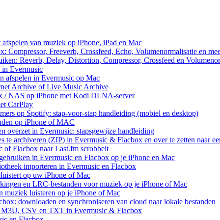
et afspelen van muziek op iPhone, iPad en Mac
ox: Compressor, Freeverb, Crossfeed, Echo, Volumenormalisatie en me
uiken: Reverb, Delay, Distortion, Compressor, Crossfeed en Volumenor
n in Evermusic
en afspelen in Evermusic op Mac
rnet Archive of Live Music Archive
nux / NAS op iPhone met Kodi DLNA-server
met CarPlay
rs op Spotify: stap-voor-stap handleiding (mobiel en desktop)
anden op iPhone of MAC
n overzet in Evermusic: stapsgewijze handleiding
res te archiveren (ZIP) in Evermusic & Flacbox en over te zetten naar e
 of Flacbox naar Last.fm scrobbelt
ebruiken in Evermusic en Flacbox op je iPhone en Mac
iotheek importeren in Evermusic en Flacbox
uistert op uw iPhone of Mac
rkingen en LRC-bestanden voor muziek op je iPhone of Mac
uziek luisteren op je iPhone of Mac
cbox: downloaden en synchroniseren van cloud naar lokale bestanden
aar M3U, CSV en TXT in Evermusic & Flacbox
sic en Flacbox