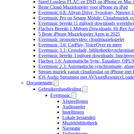
Speel Lossless FLAC en DSD op iPhone en Mac 
Beste Cloud Muziekspeler voor iPhone en iPad
Evermusic 6.8: Aliyun Drive, Synology, Nieuwe UI
Evermusic Pro op Setapp Mobile: Cloudmuziek v
Evermusic bereikt 11 miljoen downloads wereldwi
Flacbox Bereikt 1 Miljoen Downloads: Hi-Res Au
5 Beste iPhone Muziekspeler Apps in 2025
Evermusic promotievideo: cloudmuziekspeler
Evermusic 3.6: CarPlay, VoiceOver en meer
Evermusic 3.1: Crossfade, bibliotheeksynchronisat
Evermusic bereikt 3 miljoen downloads: functieove
Flacbox 1.6: Automatische Sync, Equalizer, OPU
Evermusic 2.3: Automatische synchronisatie, afspee
Stream muziek vanuit cloudopslag op iPhone met
iOS Audio Streaming met AVAssetResourceLoade
Documentatie
Gebruikershandleiding
Evermusic
Afspeellijsten
Audiospeler
Instellingen
Lokale bestanden
Muziekbibliotheek
Navigatie
Verbindingen