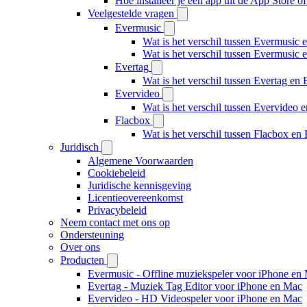
Hoe installeer je een app uit de App Store 
Veelgestelde vragen
Evermusic
Wat is het verschil tussen Evermusic 
Wat is het verschil tussen Evermusic
Evertag
Wat is het verschil tussen Evertag e
Evervideo
Wat is het verschil tussen Evervideo
Flacbox
Wat is het verschil tussen Flacbox e
Juridisch
Algemene Voorwaarden
Cookiebeleid
Juridische kennisgeving
Licentieovereenkomst
Privacybeleid
Neem contact met ons op
Ondersteuning
Over ons
Producten
Evermusic - Offline muziekspeler voor iPhone en
Evertag - Muziek Tag Editor voor iPhone en Mac
Evervideo - HD Videospeler voor iPhone en Mac