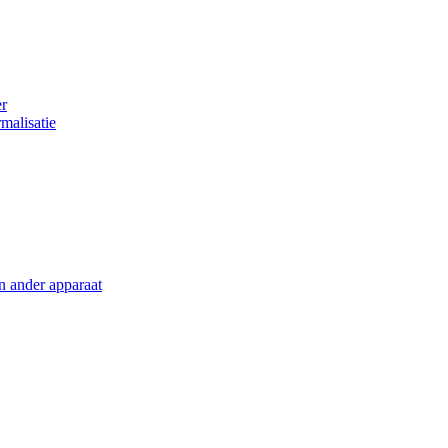
er
malisatie
en ander apparaat