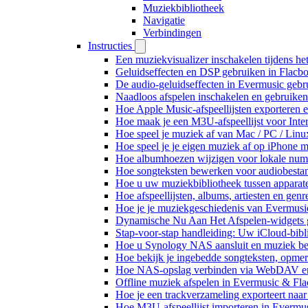
Muziekbibliotheek
Navigatie
Verbindingen
Instructies
Een muziekvisualizer inschakelen tijdens h
Geluidseffecten en DSP gebruiken in Flacb
De audio-geluidseffecten in Evermusic gebr
Naadloos afspelen inschakelen en gebruike
Hoe Apple Music-afspeellijsten exporteren 
Hoe maak je een M3U-afspeellijst voor Inte
Hoe speel je muziek af van Mac / PC / Li
Hoe speel je je eigen muziek af op iPhone 
Hoe albumhoezen wijzigen voor lokale numme
Hoe songteksten bewerken voor audiobest
Hoe u uw muziekbibliotheek tussen apparate
Hoe afspeellijsten, albums, artiesten en gen
Hoe je je muziekgeschiedenis van Evermusic
Dynamische Nu Aan Het Afspelen-widgets g
Stap-voor-stap handleiding: Uw iCloud-bibl
Hoe u Synology NAS aansluit en muziek bel
Hoe bekijk je ingebedde songteksten, opme
Hoe NAS-opslag verbinden via WebDAV en m
Offline muziek afspelen in Evermusic & Fla
Hoe je een trackverzameling exporteert n
Hoe M3U-afspeellijst importeren in Evermu