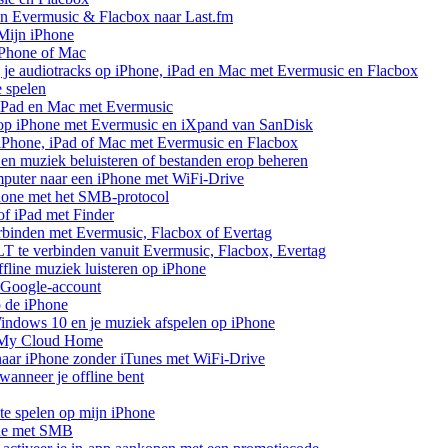
van Evermusic & Flacbox naar Last.fm
Mijn iPhone
iPhone of Mac
 je audiotracks op iPhone, iPad en Mac met Evermusic en Flacbox
e spelen
 iPad en Mac met Evermusic
 op iPhone met Evermusic en iXpand van SanDisk
 iPhone, iPad of Mac met Evermusic en Flacbox
en muziek beluisteren of bestanden erop beheren
mputer naar een iPhone met WiFi-Drive
hone met het SMB-protocol
of iPad met Finder
rbinden met Evermusic, Flacbox of Evertag
 te verbinden vanuit Evermusic, Flacbox, Evertag
line muziek luisteren op iPhone
 Google-account
p de iPhone
ndows 10 en je muziek afspelen op iPhone
 My Cloud Home
aar iPhone zonder iTunes met WiFi-Drive
anneer je offline bent
te spelen op mijn iPhone
one met SMB