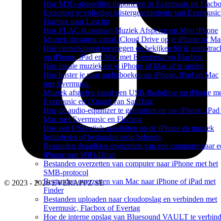
Hoe M3U-afspeellijst importeren in Evermusic en Flacb
Exporteer je volledige luistergeschiedenis van Evermusi
Flacbox naar Last.fm
Hoe FLAC (Lossless) Muziek Afspelen op Mijn iPhone
Muziek streamen vanaf iCloud Drive op je iPhone of Ma
Hoe opmerkingen toevoegen en bekijken bij je audiotrac
op iPhone, iPad en Mac met Evermusic en Flacbox
Hoe lokale muziek op je iPhone of Mac af te spelen
Hoe luister je naar audioboeken op iPhone, iPad en Mac
met Evermusic
Muziek afspelen vanaf een USB-flashdrive op iPhone m
Evermusic en iXpand van SanDisk
Hoe de audio-equalizer te gebruiken op uw iPhone, iPad
Mac met Evermusic en Flacbox
Hoe een USB-stick aansluiten op de iPhone en muziek
beluisteren of bestanden erop beheren
Bestanden draadloos overzetten van een computer naar e
iPhone met WiFi-Drive
Bestanden overzetten van computer naar iPhone met het
SMB-protocol
Bestanden overzetten van Mac naar iPhone of iPad met
© 2023 - 2026 EVERAPPZ SL
Finder
Bestanden uploaden naar cloudopslag en verbinden met
Evermusic, Flacbox of Evertag
Hoe de interne opslag van Bluesound VAULT te verbin