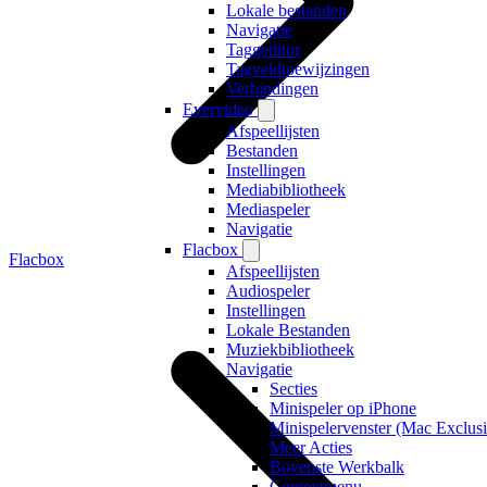
Lokale bestanden
Navigatie
Taggeditor
Tagveldtoewijzingen
Verbindingen
Evervideo
Afspeellijsten
Bestanden
Instellingen
Mediabibliotheek
Mediaspeler
Navigatie
Flacbox
Flacbox
Afspeellijsten
Audiospeler
Instellingen
Lokale Bestanden
Muziekbibliotheek
Navigatie
Secties
Minispeler op iPhone
Minispelervenster (Mac Exclusi
Meer Acties
Bovenste Werkbalk
Contextmenu