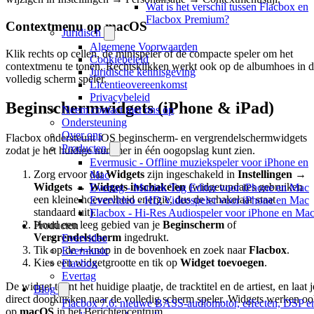
Wat is het verschil tussen Flacbox en
Flacbox Premium?
Contextmenu op macOS
Juridisch
Algemene Voorwaarden
Klik rechts op cellen, de minispeler of de compacte speler om het
Cookiebeleid
contextmenu te tonen. Rechtsklikken werkt ook op de albumhoes in 
Juridische kennisgeving
volledig scherm speler.
Licentieovereenkomst
Privacybeleid
Beginschermwidgets (iPhone & iPad)
Neem contact met ons op
Ondersteuning
Over ons
Flacbox ondersteunt iOS beginscherm- en vergrendelschermwidgets
Producten
zodat je het huidige nummer in één oogopslag kunt zien.
Evermusic - Offline muziekspeler voor iPhone en
Zorg ervoor dat
Widgets
zijn ingeschakeld in
Instellingen →
Mac
Widgets → Widgets inschakelen
(widgetupdates gebruiken
Evertag - Muziek Tag Editor voor iPhone en Mac
een kleine hoeveelheid energie, dus de schakelaar staat
Evervideo - HD Videospeler voor iPhone en Mac
standaard uit).
Flacbox - Hi-Res Audiospeler voor iPhone en Ma
Houd een leeg gebied van je
Beginscherm
of
Producten
Vergrendelscherm
ingedrukt.
Evervideo
Tik op de
+
-knop in de bovenhoek en zoek naar
Flacbox
.
Evermusic
Kies een widgetgrootte en tik op
Widget toevoegen
.
Flacbox
Evertag
De widget toont het huidige plaatje, de tracktitel en de artiest, en laat j
Blog
direct doorklikken naar de volledig scherm speler. Widgets werken o
Flacbox 7.6: nieuwe BASS-audiomotor, effecten, DSP e
op
macOS
in het Berichtencentrum.