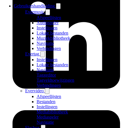
Gebruikershandleiding
Evermusic
Afspeellijsten
Audiospeler
Instellingen
Lokale bestanden
Muziekbibliotheek
Navigatie
Verbindingen
Evertag
Instellingen
Lokale bestanden
Navigatie
Taggeditor
Tagveldtoewijzingen
Verbindingen
Evervideo
Afspeellijsten
Bestanden
Instellingen
Mediabibliotheek
Mediaspeler
Navigatie
Flacbox