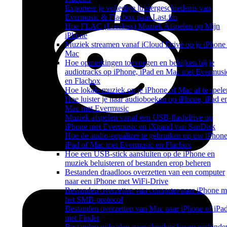
Exporteer je volledige luistergeschiedenis van
Evermusic & Flacbox naar Last.fm
Hoe FLAC (Lossless) Muziek Afspelen op Mijn
iPhone
Muziek streamen vanaf iCloud Drive op je iPhone
Mac
Hoe opmerkingen toevoegen en bekijken bij je
audiotracks op iPhone, iPad en Mac met Evermusi
en Flacbox
Hoe lokale muziek op je iPhone of Mac af te spele
Hoe luister je naar audioboeken op iPhone, iPad e
Mac met Evermusic
Muziek afspelen vanaf een USB-flashdrive op
iPhone met Evermusic en iXpand van SanDisk
Hoe de audio-equalizer te gebruiken op uw iPhone
iPad of Mac met Evermusic en Flacbox
Hoe een USB-stick aansluiten op de iPhone en
muziek beluisteren of bestanden erop beheren
Bestanden draadloos overzetten van een computer
naar een iPhone met WiFi-Drive
Bestanden overzetten van computer naar iPhone m
het SMB-protocol
Bestanden overzetten van Mac naar iPhone of iPa
met Finder
Bestanden uploaden naar cloudopslag en verbinde