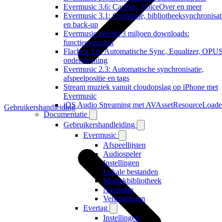
Evermusic 3.6: CarPlay, VoiceOver en meer
Evermusic 3.1: Crossfade, bibliotheeksynchronisat
en back-up
Evermusic bereikt 3 miljoen downloads:
functieoverzicht
Flacbox 1.6: Automatische Sync, Equalizer, OPU
ondersteuning
Evermusic 2.3: Automatische synchronisatie,
afspeelpositie en tags
Stream muziek vanuit cloudopslag op iPhone met
Evermusic
iOS Audio Streaming met AVAssetResourceLoade
Gebruikershandleiding
Documentatie
Gebruikershandleiding
Evermusic
Afspeellijsten
Audiospeler
Instellingen
Lokale bestanden
Muziekbibliotheek
Navigatie
Verbindingen
Evertag
Instellingen