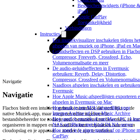
Beginschermwidgets (iPhone 
iPad)
Apple CarPlay
Toegankelijkheid
Verbindingen
Instructies
Een muziekvisualizer inschakelen tijdens he
afspelen van muziek op iPhone, iPad en Ma
Geluidseffecten en DSP gebruiken in Flacbo
Compressor, Freeverb, Crossfeed, Echo,
Volumenormalisatie en meer
De audio-geluidseffecten in Evermusic
gebruiken: Reverb, Delay, Distortion,
Compressor, Crossfeed en Volumenormalisa
Navigatie
Naadloos afspelen inschakelen en gebruiken
Evermusic
Navigatie
Hoe Apple Music-afspeellijsten exporteren 
afspelen in Evermusic op Mac
Hoe maak je een M3U-afspeellijst voor
Flacbox biedt een intuïtieve gebruikersinterface die sterk lijkt op de
Internet Archive of Live Music Archive
native Muziek-app, maar voegt een echte ingebouwde
Hoe speel je muziek af van Mac / PC / Linux
bestandsbeheerder toe zodat je audiobestanden kunt bewerken, ze kun
NAS op iPhone met Kodi DLNA-server
organiseren in mappen en ze naadloos kunt verplaatsen naar en van
Hoe speel je je eigen muziek af op iPhone m
cloudopslag en je apparaat — zonder de app te verlaten.
CarPlay