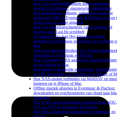
Hoe u uw muziekbibliotheek tussen apparaten
overzet in Evermusic: stapsgewijze handleiding
Hoe afspeellijsten, albums, artiesten en genres te
archiveren (ZIP) in Evermusic & Flacbox en over 
zetten naar een ander apparaat
Hoe je je muziekgeschiedenis van Evermusic of
Flacbox naar Last.fm scrobbelt
Dynamische Nu Aan Het Afspelen-widgets
gebruiken in Evermusic en Flacbox op je iPhone e
Mac
Stap-voor-stap handleiding: Uw iCloud-bibliothee
importeren in Evermusic en Flacbox
Hoe u Synology NAS aansluit en muziek beluister
op uw iPhone of Mac
Hoe bekijk je ingebedde songteksten, opmerkinge
en LRC-bestanden voor muziek op je iPhone of 
Hoe NAS-opslag verbinden via WebDAV en muz
luisteren op je iPhone of Mac
Offline muziek afspelen in Evermusic & Flacbox:
downloaden en synchroniseren van cloud naar lok
bestanden
Hoe je een trackverzameling exporteert naar M3U,
CSV en TXT in Evermusic & Flacbox
Hoe M3U-afspeellijst importeren in Evermusic en
Flacbox