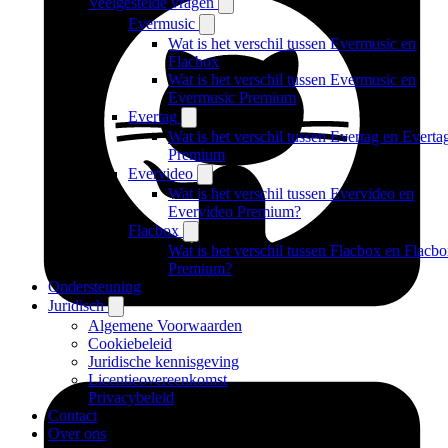
Veelgestelde vragen
Evermusic
Wat is het verschil tussen Evermusic en
Flacbox
Wat is het verschil tussen Evermusic en
Evermusic Premium
Evertag
Wat is het verschil tussen Evertag en Everta
Premium
Evervideo
Wat is het verschil tussen Evervideo en
Evervideo Premium?
Flacbox
Wat is het verschil tussen Flacbox en Flacb
Premium?
Ondersteuning
Juridisch
Algemene Voorwaarden
Cookiebeleid
Juridische kennisgeving
Licentieovereenkomst
Privacybeleid
Contact
Over ons