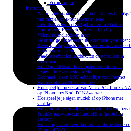
Verbindingen
Instructies
Een muziekvisualizer inschakelen tijdens het afspe
van muziek op iPhone, iPad en Mac
Geluidseffecten en DSP gebruiken in Flacbox:
Compressor, Freeverb, Crossfeed, Echo,
Volumenormalisatie en meer
De audio-geluidseffecten in Evermusic gebruiken:
Reverb, Delay, Distortion, Compressor, Crossfeed
Volumenormalisatie
Naadloos afspelen inschakelen en gebruiken in
Evermusic
Hoe Apple Music-afspeellijsten exporteren en
afspelen in Evermusic op Mac
Hoe maak je een M3U-afspeellijst voor Internet
Archive of Live Music Archive
Hoe speel je muziek af van Mac / PC / Linux / N
op iPhone met Kodi DLNA-server
Hoe speel je je eigen muziek af op iPhone met
CarPlay
Hoe albumhoezen wijzigen voor lokale nummers 
Spotify: stap-voor-stap handleiding (mobiel en
desktop)
Hoe songteksten bewerken voor audiobestanden o
iPhone of MAC