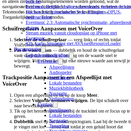
en alleen zinvolle besturingselementen worden getoond, wat de
back-up
navigatiesnelheid en duidelijkheid voor schermlezers verbetert. Je kun
Evermusic bereikt 3 miljoen downloads: functieoverzicht
Tekstmodus ook handmatig inschakelen in Instellingen →
Flacbox 1.6: Automatische Sync, Equalizer, OPUS-
Toegankelijkheid → Tekstmodus.
ondersteuning
Evermusic 2.3: Automatische synchronisatie, afspeelposit
en tags
Schuifregelaars Aanpassen met VoiceOver
Stream muziek vanuit cloudopslag op iPhone met
Evermusic
Selecteer de schuifregelaar
— veeg links of rechts totdat
iOS Audio Streaming met AVAssetResourceLoader
VoiceOver het aankondigt.
Documentatie
Pas de waarde aan
— dubbeltik en houd de schuifregelaar
Gebruikershandleiding
vast, sleep dan omhoog of omlaag om de waarde snel te
wijzigen. VoiceOver kondigt elke nieuwe waarde aan terwijl je
Evermusic
beweegt.
Afspeellijsten
Audiospeler
Trackpositie Aanpassen in een Afspeellijst met
Instellingen
Lokale bestanden
VoiceOver
Muziekbibliotheek
Navigatie
Open een afspeellijst en tik op de knop
Meer
.
Verbindingen
Selecteer
Volgorde nummers wijzigen
. De lijst schakelt over
Evertag
naar bewerkingsmodus.
Instellingen
Tik op het herordenpictogram bij de tracktitel om er focus op te
Lokale bestanden
geven.
Navigatie
Dubbeltik
snel op het herordenpictogram. Laat bij de tweede t
Taggeditor
je vinger niet los — houd vast totdat je een geluid hoort dat