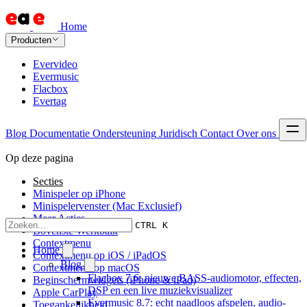
Home
Producten
Evervideo
Evermusic
Flacbox
Evertag
Blog
Documentatie
Ondersteuning
Juridisch
Contact
Over ons
Op deze pagina
Secties
Minispeler op iPhone
Minispelervenster (Mac Exclusief)
Meer Acties
CTRL K
Bovenste Werkbalk
Contextmenu
Home
Contextmenu op iOS / iPadOS
Blog
Contextmenu op macOS
Flacbox 7.6: nieuwe BASS-audiomotor, effecten,
Beginschermwidgets (iPhone & iPad)
DSP en een live muziekvisualizer
Apple CarPlay
Evermusic 8.7: echt naadloos afspelen, audio-
Toegankelijkheid