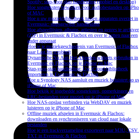
Spotify: stap-voor-stap handleiding (mobiel en desktop)
Hoe songteksten bewerken voor audiobestanden op iPh
of MAC
Hoe u uw muziekbibliotheek tussen apparaten overzet in
Evermusic: stapsgewijze handleiding
Hoe afspeellijsten, albums, artiesten en genres te archive
(ZIP) in Evermusic & Flacbox en over te zetten naar een
ander apparaat
Hoe je je muziekgeschiedenis van Evermusic of Flacbox
naar Last.fm scrobbelt
Dynamische Nu Aan Het Afspelen-widgets gebruiken in
Evermusic en Flacbox op je iPhone en Mac
Stap-voor-stap handleiding: Uw iCloud-bibliotheek
importeren in Evermusic en Flacbox
Hoe u Synology NAS aansluit en muziek beluistert op 
iPhone of Mac
Hoe bekijk je ingebedde songteksten, opmerkingen en
LRC-bestanden voor muziek op je iPhone of Mac
Hoe NAS-opslag verbinden via WebDAV en muziek
luisteren op je iPhone of Mac
Offline muziek afspelen in Evermusic & Flacbox:
downloaden en synchroniseren van cloud naar lokale
bestanden
Hoe je een trackverzameling exporteert naar M3U, CSV
TXT in Evermusic & Flacbox