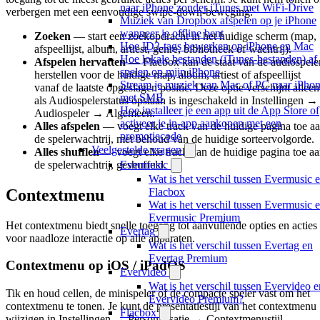
naar iPhone zonder iTunes met WiFi-Drive
verbergen met een eenvoudige swipe-down-beweging.
Muziek van Dropbox afspelen op je iPhone
wanneer je offline bent
Zoeken
— start een zoekopdracht in het huidige scherm (map,
Hoe ID3-tags bewerken op iPhone en Mac
afspeellijst, album, artiest, genre, bibliotheek of wachtrij).
Hoe lokale bestanden (iTunes-bestanden) af 
Afspelen hervatten
— Flacbox kan de staat van de audiospele
spelen op mijn iPhone
herstellen voor de huidige map, album, artiest of afspeellijst
Stream je muziek van Mac of PC naar iPho
vanaf de laatste opgeslagen positie. Deze optie verschijnt alleen
met SMB
als Audiospelerstatus opslaan is ingeschakeld in Instellingen →
Hoe installeer je een app uit de App Store of
Audiospeler → Algemeen.
activeer je in-app aankopen met een
Alles afspelen
— voegt elke track van de huidige pagina toe a
promotiecode
de spelerwachtrij, met behoud van de huidige sorteervolgorde.
Veelgestelde vragen
Alles shufflen
— voegt elke track van de huidige pagina toe a
de spelerwachtrij, geshuffeld.
Evermusic
Wat is het verschil tussen Evermusic 
Contextmenu
Flacbox
Wat is het verschil tussen Evermusic 
Evermusic Premium
Het contextmenu biedt snelle toegang tot aanvullende opties en acties
Evertag
voor naadloze interactie op alle apparaten.
Wat is het verschil tussen Evertag en
Evertag Premium
Contextmenu op iOS / iPadOS
Evervideo
Wat is het verschil tussen Evervideo e
Tik en houd cellen, de minispeler of de compacte speler vast om het
Evervideo Premium?
contextmenu te tonen. Je kunt de presentatiestijl van het contextmenu
Flacbox
wijzigen in Instellingen → Personalisatie → Contextmenustijl.