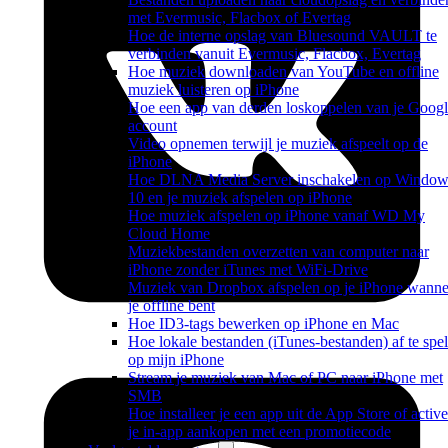
met Evermusic, Flacbox of Evertag
Hoe de interne opslag van Bluesound VAULT te
verbinden vanuit Evermusic, Flacbox, Evertag
Hoe muziek downloaden van YouTube en offline
muziek luisteren op iPhone
Hoe een app van derden loskoppelen van je Googl
account
Video opnemen terwijl je muziek afspeelt op de
iPhone
Hoe DLNA Media Server inschakelen op Window
10 en je muziek afspelen op iPhone
Hoe muziek afspelen op iPhone vanaf WD My
Cloud Home
Muziekbestanden overzetten van computer naar
iPhone zonder iTunes met WiFi-Drive
Muziek van Dropbox afspelen op je iPhone wanne
je offline bent
Hoe ID3-tags bewerken op iPhone en Mac
Hoe lokale bestanden (iTunes-bestanden) af te spe
op mijn iPhone
Stream je muziek van Mac of PC naar iPhone met
SMB
Hoe installeer je een app uit de App Store of active
je in-app aankopen met een promotiecode