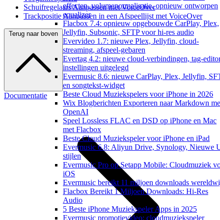
effecten, volumenormalisatie, opnieuw ontworpen
Schuifregelaars Aanpassen met VoiceOver
equalizer
Trackpositie Aanpassen in een Afspeellijst met VoiceOver
Flacbox 7.4: opnieuw opgebouwde CarPlay, Plex,
Jellyfin, Subsonic, SFTP voor hi-res audio
Terug naar boven
Evervideo 1.7: nieuwe Plex, Jellyfin, cloud-
streaming, afspeel-gebaren
Evertag 4.2: nieuwe cloud-verbindingen, tag-edito
instellingen uitgelegd
Evermusic 8.6: nieuwe CarPlay, Plex, Jellyfin, S
en songtekst-widget
Beste Cloud Muziekspelers voor iPhone in 2026
Documentatie
Wix Blogberichten Exporteren naar Markdown me
OpenAI
Speel Lossless FLAC en DSD op iPhone en Mac
met Flacbox
Beste Cloud Muziekspeler voor iPhone en iPad
Evermusic 6.8: Aliyun Drive, Synology, Nieuwe 
stijlen
Evermusic Pro op Setapp Mobile: Cloudmuziek v
iOS
Evermusic bereikt 11 miljoen downloads wereldwi
Flacbox Bereikt 1 Miljoen Downloads: Hi-Res
Audio
5 Beste iPhone Muziekspeler Apps in 2025
Evermusic promotievideo: cloudmuziekspeler