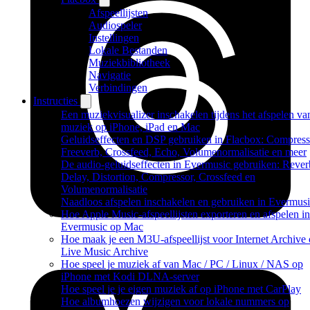
Afspeellijsten
Audiospeler
Instellingen
Lokale Bestanden
Muziekbibliotheek
Navigatie
Verbindingen
Instructies
Een muziekvisualizer inschakelen tijdens het afspelen va
muziek op iPhone, iPad en Mac
Geluidseffecten en DSP gebruiken in Flacbox: Compress
Freeverb, Crossfeed, Echo, Volumenormalisatie en meer
De audio-geluidseffecten in Evermusic gebruiken: Rever
Delay, Distortion, Compressor, Crossfeed en
Volumenormalisatie
Naadloos afspelen inschakelen en gebruiken in Evermus
Hoe Apple Music-afspeellijsten exporteren en afspelen in
Evermusic op Mac
Hoe maak je een M3U-afspeellijst voor Internet Archive 
Live Music Archive
Hoe speel je muziek af van Mac / PC / Linux / NAS op
iPhone met Kodi DLNA-server
Hoe speel je je eigen muziek af op iPhone met CarPlay
Hoe albumhoezen wijzigen voor lokale nummers op