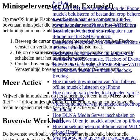
Flacbox
Minispelervenster (Mac Exclusief)
Hoe een USB-stick aansluiten op de iPhone
muziek beluisteren of bestanden erop beher
Op macOS kun je Flacbox verkleinen naar een compacte altijd-
Bestanden draadloos overzetten van een
bovenaan minispeler die boven je andere apps zweeft — perfect om
computer naar een iPhone met WiFi-Drive
het huidige nummer zichtbaar te houden terwijl je werkt.
Bestanden overzetten van computer naar
iPhone met het SMB-protocol
Beweeg de cursor naar de rechteronderhoek van het Flacbox-
Bestanden overzetten van Mac naar iPhone 
venster en verklein het naar de kleinste maat.
iPad met Finder
Tik op de
samenvouwknop
(de neerwaartse pijl) om over te
Bestanden uploaden naar cloudopslag en
schakelen naar het minispelervenster.
verbinden met Evermusic, Flacbox of Evert
Om het bovenop elk ander app te houden, kies Venster →
Hoe de interne opslag van Bluesound VAU
Venster altijd bovenop tonen in de macOS-menubalk.
te verbinden vanuit Evermusic, Flacbox,
Evertag
Meer Acties
Hoe muziek downloaden van YouTube en
offline muziek luisteren op iPhone
Hoe een app van derden loskoppelen van je
Vrijwel elk inhoudsitem op het scherm heeft een knop
Meer acties
Google-account
(het “⋯” drie-puntjes pictogram). Tik erop om een contextgevoelig
Video opnemen terwijl je muziek afspeelt o
menu te openen met elke beschikbare actie voor dat item.
de iPhone
Hoe DLNA Media Server inschakelen op
Bovenste Werkbalk
Windows 10 en je muziek afspelen op iPho
Hoe muziek afspelen op iPhone vanaf WD
Cloud Home
De bovenste werkbalk, vlak onder de navigatiebalk, biedt snelle
Muziekbestanden overzetten van computer
toegang tot de meest gebruikte acties per scherm. Je kunt hem tonen o