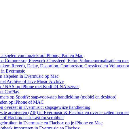
et afspelen van muziek op iPhone, iPad en Mac
ox: Compressor, Freeverb, Crossfeed, Echo, Volumenormalisatie en me
uiken: Reverb, Delay, Distortion, Compressor, Crossfeed en Volumenor
n in Evermusic
en afspelen in Evermusic op Mac
rnet Archive of Live Music Archive
nux / NAS op iPhone met Kodi DLNA-server
met CarPlay
rs op Spotify: stap-voor-stap handleiding (mobiel en desktop)
anden op iPhone of MAC
n overzet in Evermusic: stapsgewijze handleiding
res te archiveren (ZIP) in Evermusic & Flacbox en over te zetten naar e
 of Flacbox naar Last.fm scrobbelt
ebruiken in Evermusic en Flacbox op je iPhone en Mac
iotheek importeren in Evermusic en Flacbox