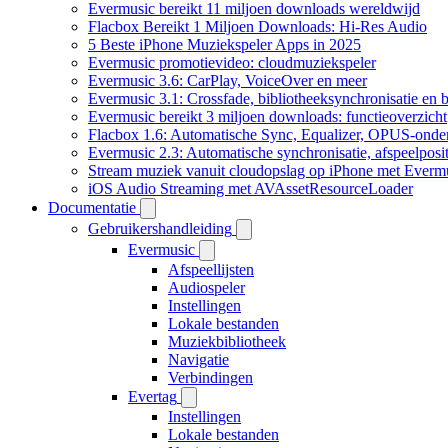
Evermusic bereikt 11 miljoen downloads wereldwijd
Flacbox Bereikt 1 Miljoen Downloads: Hi-Res Audio
5 Beste iPhone Muziekspeler Apps in 2025
Evermusic promotievideo: cloudmuziekspeler
Evermusic 3.6: CarPlay, VoiceOver en meer
Evermusic 3.1: Crossfade, bibliotheeksynchronisatie en 
Evermusic bereikt 3 miljoen downloads: functieoverzicht
Flacbox 1.6: Automatische Sync, Equalizer, OPUS-onde
Evermusic 2.3: Automatische synchronisatie, afspeelposit
Stream muziek vanuit cloudopslag op iPhone met Everm
iOS Audio Streaming met AVAssetResourceLoader
Documentatie
Gebruikershandleiding
Evermusic
Afspeellijsten
Audiospeler
Instellingen
Lokale bestanden
Muziekbibliotheek
Navigatie
Verbindingen
Evertag
Instellingen
Lokale bestanden