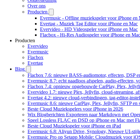
Ondersteuning
Over ons
Producten
Evermusic - Offline muziekspeler voor iPhone en
Evertag - Muziek Tag Editor voor iPhone en Mac
Evervideo - HD Videospeler voor iPhone en Mac
Flacbox - Hi-Res Audiospeler voor iPhone en Ma
Producten
Evervideo
Evermusic
Flacbox
Evertag
Blog
Flacbox 7.6: nieuwe BASS-audiomotor, effecten, DSP en
Evermusic 8.7: echt naadloos afspelen, audio-effecten, 
Flacbox 7.4: opnieuw opgebouwde CarPlay, Plex, Jellyfi
Evervideo 1.7: nieuwe Plex, Jellyfin, cloud-streaming, a
Evertag 4.2: nieuwe cloud-verbindingen, tag-editor-instel
Evermusic 8.6: nieuwe CarPlay, Plex, Jellyfin, SFTP en 
Beste Cloud Muziekspelers voor iPhone in 2026
Wix Blogberichten Exporteren naar Markdown met Ope
Speel Lossless FLAC en DSD op iPhone en Mac met Fl
Beste Cloud Muziekspeler voor iPhone en iPad
Evermusic 6.8: Aliyun Drive, Synology, Nieuwe UI-stijl
Evermusic Pro op Setapp Mobile: Cloudmuziek voor iO