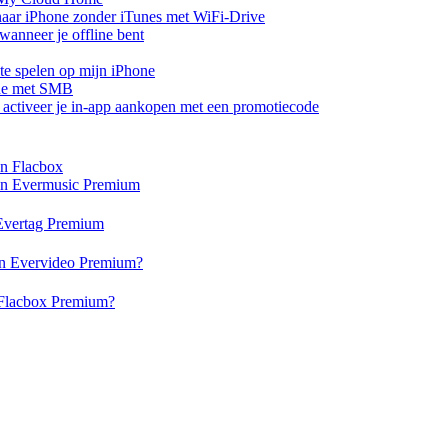
aar iPhone zonder iTunes met WiFi-Drive
anneer je offline bent
te spelen op mijn iPhone
one met SMB
of activeer je in-app aankopen met een promotiecode
en Flacbox
 en Evermusic Premium
n Evertag Premium
 en Evervideo Premium?
n Flacbox Premium?