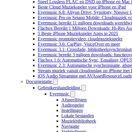
Speel Lossless FLAC en DSD op iPhone en Mac 
Beste Cloud Muziekspeler voor iPhone en iPad
Evermusic 6.8: Aliyun Drive, Synology, Nieuwe UI
Evermusic Pro op Setapp Mobile: Cloudmuziek v
Evermusic bereikt 11 miljoen downloads wereldwi
Flacbox Bereikt 1 Miljoen Downloads: Hi-Res Au
5 Beste iPhone Muziekspeler Apps in 2025
Evermusic promotievideo: cloudmuziekspeler
Evermusic 3.6: CarPlay, VoiceOver en meer
Evermusic 3.1: Crossfade, bibliotheeksynchronisat
Evermusic bereikt 3 miljoen downloads: functieove
Flacbox 1.6: Automatische Sync, Equalizer, OPU
Evermusic 2.3: Automatische synchronisatie, afspee
Stream muziek vanuit cloudopslag op iPhone met
iOS Audio Streaming met AVAssetResourceLoade
Documentatie
Gebruikershandleiding
Evermusic
Afspeellijsten
Audiospeler
Instellingen
Lokale bestanden
Muziekbibliotheek
Navigatie
Verbindingen