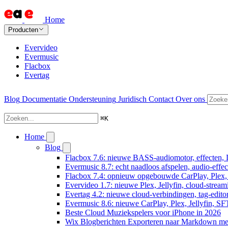
Home
Producten
Evervideo
Evermusic
Flacbox
Evertag
Blog
Documentatie
Ondersteuning
Juridisch
Contact
Over ons
⌘
K
Home
Blog
Flacbox 7.6: nieuwe BASS-audiomotor, effecten, 
Evermusic 8.7: echt naadloos afspelen, audio-effe
Flacbox 7.4: opnieuw opgebouwde CarPlay, Plex, J
Evervideo 1.7: nieuwe Plex, Jellyfin, cloud-stream
Evertag 4.2: nieuwe cloud-verbindingen, tag-editor
Evermusic 8.6: nieuwe CarPlay, Plex, Jellyfin, SF
Beste Cloud Muziekspelers voor iPhone in 2026
Wix Blogberichten Exporteren naar Markdown m