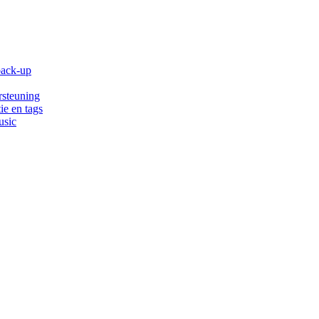
back-up
rsteuning
ie en tags
usic