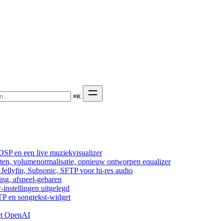
⌘
K
DSP en een live muziekvisualizer
cten, volumenormalisatie, opnieuw ontworpen equalizer
ellyfin, Subsonic, SFTP voor hi-res audio
ing, afspeel-gebaren
-instellingen uitgelegd
TP en songtekst-widget
et OpenAI