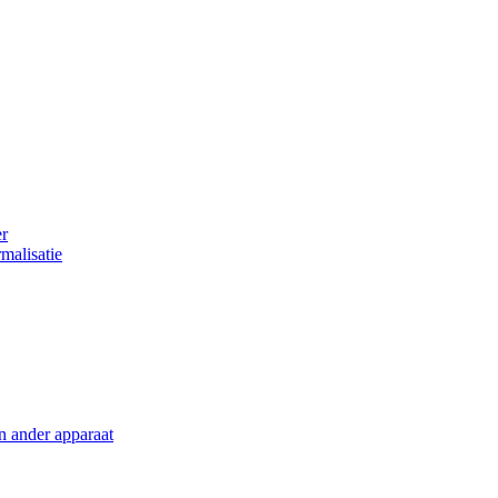
er
malisatie
en ander apparaat