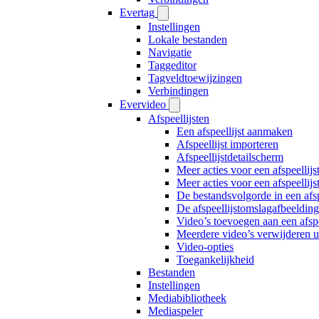
Evertag
Instellingen
Lokale bestanden
Navigatie
Taggeditor
Tagveldtoewijzingen
Verbindingen
Evervideo
Afspeellijsten
Een afspeellijst aanmaken
Afspeellijst importeren
Afspeellijstdetailscherm
Meer acties voor een afspeellijs
Meer acties voor een afspeellijs
De bestandsvolgorde in een afsp
De afspeellijstomslagafbeelding
Video’s toevoegen aan een afspe
Meerdere video’s verwijderen uit
Video-opties
Toegankelijkheid
Bestanden
Instellingen
Mediabibliotheek
Mediaspeler