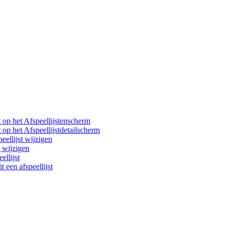
t op het Afspeellijstenscherm
t op het Afspeellijstdetailscherm
eellijst wijzigen
 wijzigen
ellijst
 een afspeellijst