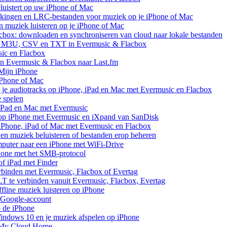
uistert op uw iPhone of Mac
rkingen en LRC-bestanden voor muziek op je iPhone of Mac
uziek luisteren op je iPhone of Mac
cbox: downloaden en synchroniseren van cloud naar lokale bestanden
aar M3U, CSV en TXT in Evermusic & Flacbox
sic en Flacbox
van Evermusic & Flacbox naar Last.fm
Mijn iPhone
iPhone of Mac
 je audiotracks op iPhone, iPad en Mac met Evermusic en Flacbox
e spelen
 iPad en Mac met Evermusic
 op iPhone met Evermusic en iXpand van SanDisk
 iPhone, iPad of Mac met Evermusic en Flacbox
en muziek beluisteren of bestanden erop beheren
mputer naar een iPhone met WiFi-Drive
hone met het SMB-protocol
of iPad met Finder
rbinden met Evermusic, Flacbox of Evertag
 te verbinden vanuit Evermusic, Flacbox, Evertag
line muziek luisteren op iPhone
 Google-account
p de iPhone
ndows 10 en je muziek afspelen op iPhone
 My Cloud Home