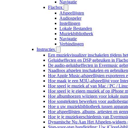
Navigatie
Flacbox
Afspeellijsten
Audiospeler
Instellingen
Lokale Bestanden
Muziekbibliotheek
Navigatie
Verbindingen
Instructies
Een muziekvisualizer inschakelen tijdens h
Geluidseffecten en DSP gebruiken in Flacb
De audio-geluidseffecten in Evermusic gebr
Naadloos afspelen inschakelen en gebruike
Hoe Apple Music-afspeellijsten exporteren 
Hoe maak je een M3U-afspeellijst voor Inte
Hoe speel je muziek af van Mac / PC / Li
Hoe speel je je eigen muziek af op iPhone 
Hoe albumhoezen wijzigen voor lokale numme
Hoe songteksten bewerken voor audiobest
Hoe u uw muziekbibliotheek tussen apparate
Hoe afspeellijsten, albums, artiesten en gen
Hoe je je muziekgeschiedenis van Evermusic
Dynamische Nu Aan Het Afspelen-widgets g
Stap-voor-stap handleiding: Uw iCloud-bibl