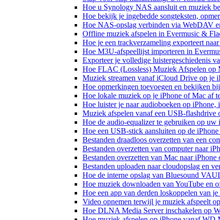
Hoe u Synology NAS aansluit en muziek bel
Hoe bekijk je ingebedde songteksten, opme
Hoe NAS-opslag verbinden via WebDAV en m
Offline muziek afspelen in Evermusic & Fla
Hoe je een trackverzameling exporteert n
Hoe M3U-afspeellijst importeren in Evermu
Exporteer je volledige luistergeschiedenis 
Hoe FLAC (Lossless) Muziek Afspelen op 
Muziek streamen vanaf iCloud Drive op je 
Hoe opmerkingen toevoegen en bekijken bij
Hoe lokale muziek op je iPhone of Mac af t
Hoe luister je naar audioboeken op iPhone,
Muziek afspelen vanaf een USB-flashdrive
Hoe de audio-equalizer te gebruiken op uw
Hoe een USB-stick aansluiten op de iPhone 
Bestanden draadloos overzetten van een co
Bestanden overzetten van computer naar iP
Bestanden overzetten van Mac naar iPhone 
Bestanden uploaden naar cloudopslag en ve
Hoe de interne opslag van Bluesound VAULT
Hoe muziek downloaden van YouTube en off
Hoe een app van derden loskoppelen van je
Video opnemen terwijl je muziek afspeelt o
Hoe DLNA Media Server inschakelen op Wi
Hoe muziek afspelen op iPhone vanaf WD