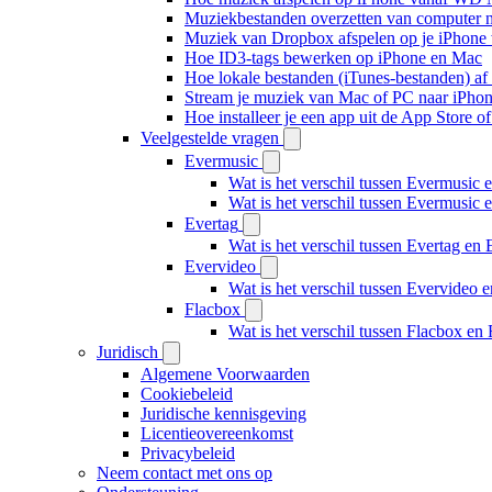
Muziekbestanden overzetten van computer n
Muziek van Dropbox afspelen op je iPhone w
Hoe ID3-tags bewerken op iPhone en Mac
Hoe lokale bestanden (iTunes-bestanden) af 
Stream je muziek van Mac of PC naar iPh
Hoe installeer je een app uit de App Store 
Veelgestelde vragen
Evermusic
Wat is het verschil tussen Evermusic 
Wat is het verschil tussen Evermusic
Evertag
Wat is het verschil tussen Evertag e
Evervideo
Wat is het verschil tussen Evervideo
Flacbox
Wat is het verschil tussen Flacbox e
Juridisch
Algemene Voorwaarden
Cookiebeleid
Juridische kennisgeving
Licentieovereenkomst
Privacybeleid
Neem contact met ons op