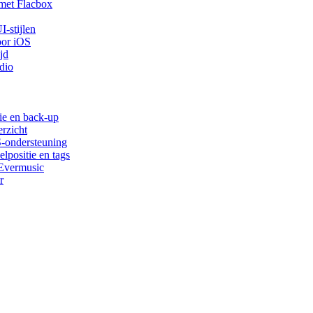
met Flacbox
-stijlen
oor iOS
jd
dio
ie en back-up
rzicht
S-ondersteuning
lpositie en tags
 Evermusic
r