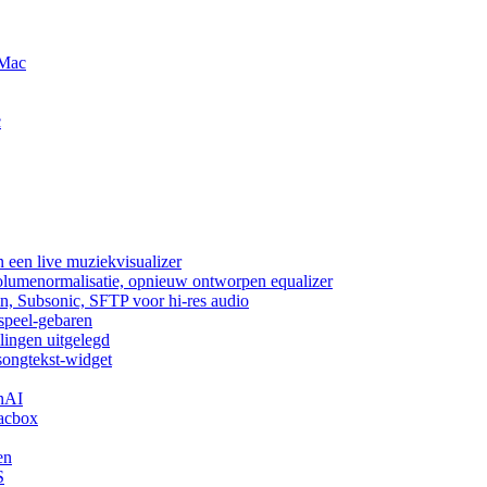
 Mac
c
 een live muziekvisualizer
volumenormalisatie, opnieuw ontworpen equalizer
n, Subsonic, SFTP voor hi-res audio
fspeel-gebaren
lingen uitgelegd
songtekst-widget
nAI
acbox
en
S