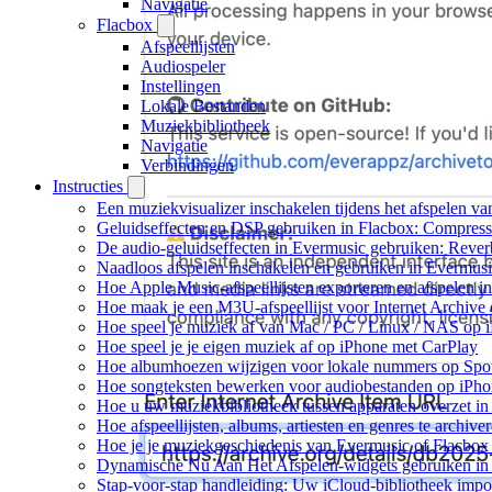
Navigatie
Flacbox
Afspeellijsten
Audiospeler
Instellingen
Lokale Bestanden
Muziekbibliotheek
Navigatie
Verbindingen
Instructies
Een muziekvisualizer inschakelen tijdens het afspelen v
Geluidseffecten en DSP gebruiken in Flacbox: Compress
De audio-geluidseffecten in Evermusic gebruiken: Rever
Naadloos afspelen inschakelen en gebruiken in Evermus
Hoe Apple Music-afspeellijsten exporteren en afspelen 
Hoe maak je een M3U-afspeellijst voor Internet Archive
Hoe speel je muziek af van Mac / PC / Linux / NAS o
Hoe speel je je eigen muziek af op iPhone met CarPlay
Hoe albumhoezen wijzigen voor lokale nummers op Spotif
Hoe songteksten bewerken voor audiobestanden op iP
Hoe u uw muziekbibliotheek tussen apparaten overzet in
Hoe afspeellijsten, albums, artiesten en genres te archiv
Hoe je je muziekgeschiedenis van Evermusic of Flacbox 
Dynamische Nu Aan Het Afspelen-widgets gebruiken in 
Stap-voor-stap handleiding: Uw iCloud-bibliotheek impo