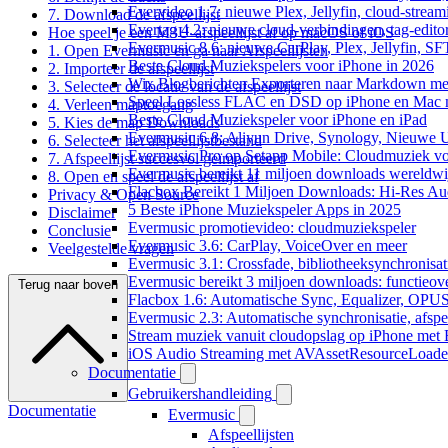
Evervideo 1.7: nieuwe Plex, Jellyfin, cloud-stream
7. Download de afspeellijst
Evertag 4.2: nieuwe cloud-verbindingen, tag-editor
Hoe speel je een M3U-afspeellijst af op macOS of iOS
Evermusic 8.6: nieuwe CarPlay, Plex, Jellyfin, SF
1. Open Evermusic en ga naar Afspeellijsten
Beste Cloud Muziekspelers voor iPhone in 2026
2. Importeer de afspeellijst
Wix Blogberichten Exporteren naar Markdown m
3. Selecteer de locatie van de afspeellijst
Speel Lossless FLAC en DSD op iPhone en Mac 
4. Verleen maptoegang
Beste Cloud Muziekspeler voor iPhone en iPad
5. Kies de map Downloads
Evermusic 6.8: Aliyun Drive, Synology, Nieuwe UI
6. Selecteer het afspeellijstbestand
Evermusic Pro op Setapp Mobile: Cloudmuziek v
7. Afspeellijst succesvol geïmporteerd
Evermusic bereikt 11 miljoen downloads wereldwi
8. Open en speel de afspeellijst af
Flacbox Bereikt 1 Miljoen Downloads: Hi-Res Au
Privacy & Open Source
5 Beste iPhone Muziekspeler Apps in 2025
Disclaimer
Evermusic promotievideo: cloudmuziekspeler
Conclusie
Evermusic 3.6: CarPlay, VoiceOver en meer
Veelgestelde vragen
Evermusic 3.1: Crossfade, bibliotheeksynchronisat
Evermusic bereikt 3 miljoen downloads: functieove
Terug naar boven
Flacbox 1.6: Automatische Sync, Equalizer, OPU
Evermusic 2.3: Automatische synchronisatie, afspee
Stream muziek vanuit cloudopslag op iPhone met
iOS Audio Streaming met AVAssetResourceLoade
Documentatie
Gebruikershandleiding
Documentatie
Evermusic
Afspeellijsten