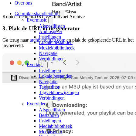
Over ons
Gebruikershandleiding
Kopieer de item-URL van Internet Archive
Evermusic
Afspeellijsten
3. Plak de URL in de generator
Audiospeler
Instellingen
Ga terug naar
archivetom3u.com
en plak de gekopieerde URL in het
Lokale bestanden
invoerveld.
Muziekbibliotheek
Navigatie
Verbindingen
Evertag
Instellingen
Lokale bestanden
Navigatie
Taggeditor
Tagveldtoewijzingen
Verbindingen
Evervideo
Afspeellijsten
Bestanden
Instellingen
Mediabibliotheek
Mediaspeler