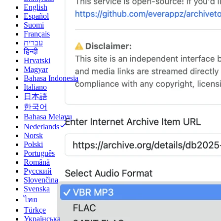
English
Español
Suomi
Français
עברית
हिन्दी
Hrvatski
Magyar
Bahasa Indonesia
Italiano
日本語
한국어
Bahasa Melayu
Nederlands
Norsk
Polski
Português
Română
Русский
Slovenčina
Svenska
ไทย
Türkçe
Українська