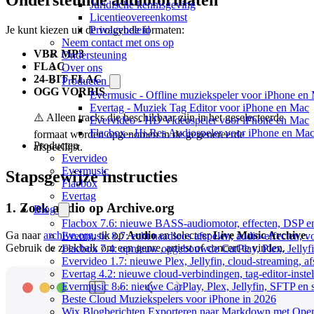
Ondersteunde audioformaten
Juridische kennisgeving
Licentieovereenkomst
Privacybeleid
Je kunt kiezen uit de volgende formaten:
Neem contact met ons op
VBR MP3
Ondersteuning
FLAC
Over ons
24-BIT FLAC
Producten
OGG VORBIS
Evermusic - Offline muziekspeler voor iPhone en
Evertag - Muziek Tag Editor voor iPhone en Mac
⚠️ Alleen tracks die beschikbaar zijn in het geselecteerde
Evervideo - HD Videospeler voor iPhone en Mac
Flacbox - Hi-Res Audiospeler voor iPhone en Ma
formaat worden opgenomen in de gegenereerde
Producten
afspeellijst.
Evervideo
Evermusic
Stapsgewijze instructies
Flacbox
Evertag
1. Zoek audio op Archive.org
Blog
Flacbox 7.6: nieuwe BASS-audiomotor, effecten, DSP en
Ga naar
archive.org
, tik op
Audio
en selecteer
Live Music Archive
.
Evermusic 8.7: echt naadloos afspelen, audio-effecten, 
Gebruik de zoekbalk om een genre, artiest of concert te vinden.
Flacbox 7.4: opnieuw opgebouwde CarPlay, Plex, Jellyfi
Evervideo 1.7: nieuwe Plex, Jellyfin, cloud-streaming, a
Evertag 4.2: nieuwe cloud-verbindingen, tag-editor-instel
Evermusic 8.6: nieuwe CarPlay, Plex, Jellyfin, SFTP en 
Beste Cloud Muziekspelers voor iPhone in 2026
Wix Blogberichten Exporteren naar Markdown met Ope