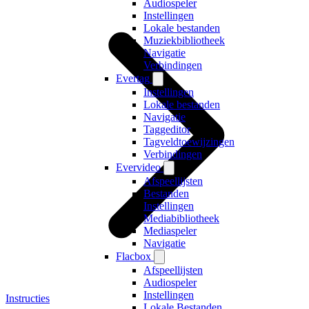
Audiospeler
Instellingen
Lokale bestanden
Muziekbibliotheek
Navigatie
Verbindingen
Evertag
Instellingen
Lokale bestanden
Navigatie
Taggeditor
Tagveldtoewijzingen
Verbindingen
Evervideo
Afspeellijsten
Bestanden
Instellingen
Mediabibliotheek
Mediaspeler
Navigatie
Flacbox
Afspeellijsten
Audiospeler
Instellingen
Instructies
Lokale Bestanden