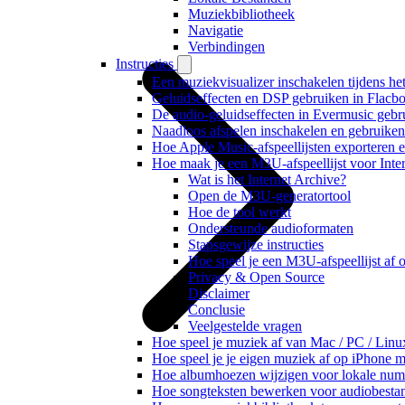
Muziekbibliotheek
Navigatie
Verbindingen
Instructies
Een muziekvisualizer inschakelen tijdens h
Geluidseffecten en DSP gebruiken in Flacb
De audio-geluidseffecten in Evermusic gebr
Naadloos afspelen inschakelen en gebruike
Hoe Apple Music-afspeellijsten exporteren 
Hoe maak je een M3U-afspeellijst voor Inte
Wat is het Internet Archive?
Open de M3U-generatortool
Hoe de tool werkt
Ondersteunde audioformaten
Stapsgewijze instructies
Hoe speel je een M3U-afspeellijst af
Privacy & Open Source
Disclaimer
Conclusie
Veelgestelde vragen
Hoe speel je muziek af van Mac / PC / Li
Hoe speel je je eigen muziek af op iPhone 
Hoe albumhoezen wijzigen voor lokale numme
Hoe songteksten bewerken voor audiobest