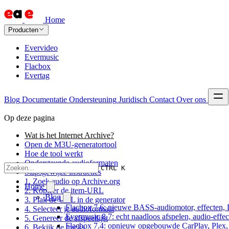
Home
Producten
Evervideo
Evermusic
Flacbox
Evertag
Blog
Documentatie
Ondersteuning
Juridisch
Contact
Over ons
Op deze pagina
Wat is het Internet Archive?
Open de M3U-generatortool
Hoe de tool werkt
Ondersteunde audioformaten
CTRL K
Stapsgewijze instructies
1. Zoek audio op Archive.org
Home
2. Kopieer de item-URL
Blog
3. Plak de URL in de generator
Flacbox 7.6: nieuwe BASS-audiomotor, effecten, 
4. Selecteer je audioformaat
Evermusic 8.7: echt naadloos afspelen, audio-effe
5. Genereer de afspeellijst
Flacbox 7.4: opnieuw opgebouwde CarPlay, Plex, J
6. Bekijk de tracks