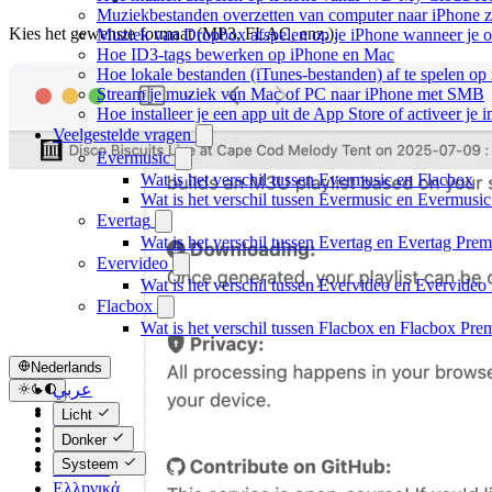
Muziekbestanden overzetten van computer naar iPhone 
Kies het gewenste formaat (MP3, FLAC, enz.).
Muziek van Dropbox afspelen op je iPhone wanneer je of
Hoe ID3-tags bewerken op iPhone en Mac
Hoe lokale bestanden (iTunes-bestanden) af te spelen op
Stream je muziek van Mac of PC naar iPhone met SMB
Hoe installeer je een app uit de App Store of activeer j
Veelgestelde vragen
Evermusic
Wat is het verschil tussen Evermusic en Flacbox
Wat is het verschil tussen Evermusic en Evermusi
Evertag
Wat is het verschil tussen Evertag en Evertag Pre
Evervideo
Wat is het verschil tussen Evervideo en Evervide
Flacbox
Wat is het verschil tussen Flacbox en Flacbox Pr
Nederlands
عربي
Català
Licht
Čeština
Donker
Dansk
Systeem
Deutsch
Ελληνικά