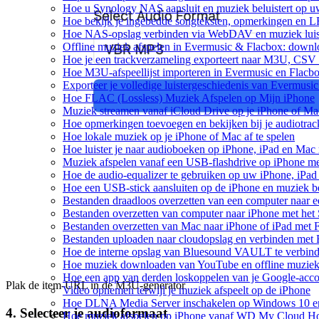
Hoe u Synology NAS aansluit en muziek beluistert op 
Hoe bekijk je ingebedde songteksten, opmerkingen en 
Hoe NAS-opslag verbinden via WebDAV en muziek luist
Offline muziek afspelen in Evermusic & Flacbox: downlo
Hoe je een trackverzameling exporteert naar M3U, CS
Hoe M3U-afspeellijst importeren in Evermusic en Flacb
Exporteer je volledige luistergeschiedenis van Evermusi
Hoe FLAC (Lossless) Muziek Afspelen op Mijn iPhone
Muziek streamen vanaf iCloud Drive op je iPhone of Ma
Hoe opmerkingen toevoegen en bekijken bij je audiotra
Hoe lokale muziek op je iPhone of Mac af te spelen
Hoe luister je naar audioboeken op iPhone, iPad en Mac
Muziek afspelen vanaf een USB-flashdrive op iPhone m
Hoe de audio-equalizer te gebruiken op uw iPhone, iPa
Hoe een USB-stick aansluiten op de iPhone en muziek be
Bestanden draadloos overzetten van een computer naar 
Bestanden overzetten van computer naar iPhone met he
Bestanden overzetten van Mac naar iPhone of iPad met 
Bestanden uploaden naar cloudopslag en verbinden met 
Hoe de interne opslag van Bluesound VAULT te verbind
Hoe muziek downloaden van YouTube en offline muziek 
Hoe een app van derden loskoppelen van je Google-acc
Plak de item-URL in de M3U-generator
Video opnemen terwijl je muziek afspeelt op de iPhone
Hoe DLNA Media Server inschakelen op Windows 10 en 
4. Selecteer je audioformaat
Hoe muziek afspelen op iPhone vanaf WD My Cloud 