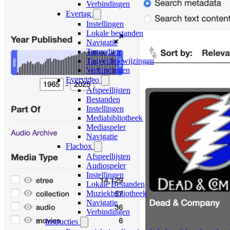
Verbindingen
Evertag
Instellingen
Lokale bestanden
Navigatie
Taggeditor
Tagveldtoewijzingen
Verbindingen
Evervideo
Afspeellijsten
Bestanden
Instellingen
Mediabibliotheek
Mediaspeler
Navigatie
Flacbox
Afspeellijsten
Audiospeler
Instellingen
Lokale Bestanden
Muziekbibliotheek
Navigatie
Verbindingen
Instructies