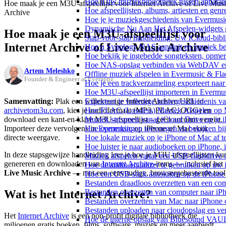
Hoe u uw muziekbibliotheek tussen apparate
Hoe maak je een M3U-afspeellijst voor Internet Archive of Live Mus
Hoe afspeellijsten, albums, artiesten en gen
Archive
Hoe je je muziekgeschiedenis van Evermusic
Dynamische Nu Aan Het Afspelen-widgets g
Hoe maak je een M3U-afspeellijst voor
Stap-voor-stap handleiding: Uw iCloud-bibl
Internet Archive of Live Music Archive
Hoe u Synology NAS aansluit en muziek bel
Hoe bekijk je ingebedde songteksten, opme
Hoe NAS-opslag verbinden via WebDAV en m
Artem Meleshko
Offline muziek afspelen in Evermusic & Fla
Founder & Engineer at Everappz
Hoe je een trackverzameling exporteert n
Hoe M3U-afspeellijst importeren in Evermu
Samenvatting:
Plak een willekeurige Internet Archive URL in
Exporteer je volledige luistergeschiedenis 
archivetom3u.com
, kies je audioformaat (MP3, FLAC, OGG) en
Hoe FLAC (Lossless) Muziek Afspelen op 
download een kant-en-klare M3U-afspeellijst – geen account vereist.
Muziek streamen vanaf iCloud Drive op je 
Importeer deze vervolgens in
Evermusic
op iPhone of Mac voor
Hoe opmerkingen toevoegen en bekijken bij
directe weergave.
Hoe lokale muziek op je iPhone of Mac af t
Hoe luister je naar audioboeken op iPhone,
In deze stapsgewijze handleiding leer je hoe je M3U-afspeellijsten ku
Muziek afspelen vanaf een USB-flashdrive
genereren en downloaden van
Internet Archive
-items — inclusief het
Hoe de audio-equalizer te gebruiken op uw
Live Music Archive
— met een eenvoudige, browsergebaseerde tool
Hoe een USB-stick aansluiten op de iPhone 
Bestanden draadloos overzetten van een co
Wat is het Internet Archive?
Bestanden overzetten van computer naar iP
Bestanden overzetten van Mac naar iPhone 
Bestanden uploaden naar cloudopslag en ve
Het
Internet Archive
is een non-profit digitale bibliotheek die
Hoe de interne opslag van Bluesound VAULT
miljoenen gratis boeken, films, software, muziek en meer aanbiedt.