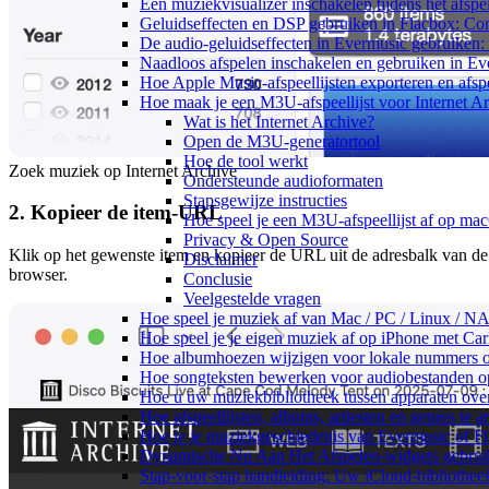
Een muziekvisualizer inschakelen tijdens het afs
Geluidseffecten en DSP gebruiken in Flacbox: Co
De audio-geluidseffecten in Evermusic gebruiken:
Naadloos afspelen inschakelen en gebruiken in E
Hoe Apple Music-afspeellijsten exporteren en afs
Hoe maak je een M3U-afspeellijst voor Internet A
Wat is het Internet Archive?
Open de M3U-generatortool
Hoe de tool werkt
Zoek muziek op Internet Archive
Ondersteunde audioformaten
Stapsgewijze instructies
2. Kopieer de item-URL
Hoe speel je een M3U-afspeellijst af op ma
Privacy & Open Source
Klik op het gewenste item en kopieer de URL uit de adresbalk van de
Disclaimer
browser.
Conclusie
Veelgestelde vragen
Hoe speel je muziek af van Mac / PC / Linux / 
Hoe speel je je eigen muziek af op iPhone met Ca
Hoe albumhoezen wijzigen voor lokale nummers op 
Hoe songteksten bewerken voor audiobestanden 
Hoe u uw muziekbibliotheek tussen apparaten over
Hoe afspeellijsten, albums, artiesten en genres te
Hoe je je muziekgeschiedenis van Evermusic of Fl
Dynamische Nu Aan Het Afspelen-widgets gebruik
Stap-voor-stap handleiding: Uw iCloud-bibliothee