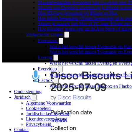
Muziekbestanden overzetten van computer naar i
Muziek van Dropbox afspelen op je iPhone wanneer
Hoe ID3-tags bewerken op iPhone en Mac
Hoe lokale bestanden (iTunes-bestanden) af te spe
Stream je muziek van Mac of PC naar iPhone me
Hoe installeer je een app uit de App Store of acti
Veelgestelde vragen
Evermusic
Wat is het verschil tussen Evermusic en Fla
Wat is het verschil tussen Evermusic en Ev
Evertag
Wat is het verschil tussen Evertag en Evert
Evervideo
Wat is het verschil tussen Evervideo en Ev
Flacbox
Wat is het verschil tussen Flacbox en Flac
Ondersteuning
Juridisch
Algemene Voorwaarden
Cookiebeleid
Juridische kennisgeving
Licentieovereenkomst
Privacybeleid
Contact