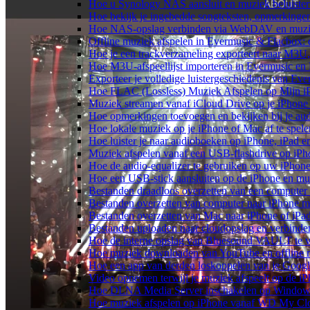
Hoe u Synology NAS aansluit en muziek beluiste
Hoe bekijk je ingebedde songteksten, opmerking
Hoe NAS-opslag verbinden via WebDAV en muziek
Offline muziek afspelen in Evermusic & Flacbox: 
Hoe je een trackverzameling exporteert naar M3
Hoe M3U-afspeellijst importeren in Evermusic en
Exporteer je volledige luistergeschiedenis van Ev
Hoe FLAC (Lossless) Muziek Afspelen op Mijn i
Muziek streamen vanaf iCloud Drive op je iPhone
Hoe opmerkingen toevoegen en bekijken bij je au
Hoe lokale muziek op je iPhone of Mac af te spele
Hoe luister je naar audioboeken op iPhone, iPad 
Muziek afspelen vanaf een USB-flashdrive op iP
Hoe de audio-equalizer te gebruiken op uw iPhon
Hoe een USB-stick aansluiten op de iPhone en muz
Bestanden draadloos overzetten van een computer
Bestanden overzetten van computer naar iPhone m
Bestanden overzetten van Mac naar iPhone of iPa
Bestanden uploaden naar cloudopslag en verbinde
Hoe de interne opslag van Bluesound VAULT te v
Hoe muziek downloaden van YouTube en offline m
Hoe een app van derden loskoppelen van je Googl
Video opnemen terwijl je muziek afspeelt op de i
Hoe DLNA Media Server inschakelen op Windows 
Hoe muziek afspelen op iPhone vanaf WD My C