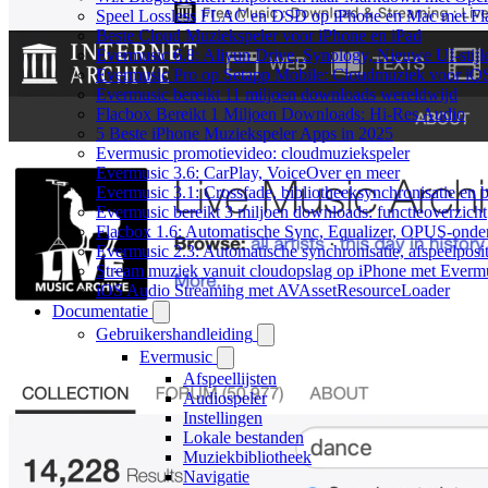
Speel Lossless FLAC en DSD op iPhone en Mac met Fl
Beste Cloud Muziekspeler voor iPhone en iPad
Evermusic 6.8: Aliyun Drive, Synology, Nieuwe UI-stijl
Evermusic Pro op Setapp Mobile: Cloudmuziek voor iO
Evermusic bereikt 11 miljoen downloads wereldwijd
Flacbox Bereikt 1 Miljoen Downloads: Hi-Res Audio
5 Beste iPhone Muziekspeler Apps in 2025
Evermusic promotievideo: cloudmuziekspeler
Evermusic 3.6: CarPlay, VoiceOver en meer
Evermusic 3.1: Crossfade, bibliotheeksynchronisatie en 
Evermusic bereikt 3 miljoen downloads: functieoverzicht
Flacbox 1.6: Automatische Sync, Equalizer, OPUS-onde
Evermusic 2.3: Automatische synchronisatie, afspeelposit
Stream muziek vanuit cloudopslag op iPhone met Everm
iOS Audio Streaming met AVAssetResourceLoader
Documentatie
Gebruikershandleiding
Evermusic
Afspeellijsten
Audiospeler
Instellingen
Lokale bestanden
Muziekbibliotheek
Navigatie