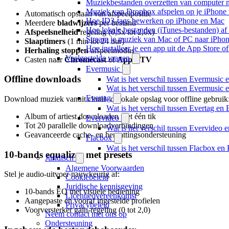
Muziekbestanden overzetten van computer n
Muziek van Dropbox afspelen op je iPhone w
Automatisch opslaan van afspeelpositie
Hoe ID3-tags bewerken op iPhone en Mac
Meerdere
bladwijzers
per bestand
Hoe lokale bestanden (iTunes-bestanden) af 
Afspeelsnelheid
regeling (0,5x tot 2,0x)
Stream je muziek van Mac of PC naar iPh
Slaaptimers
(1 min tot 24 uur)
Hoe installeer je een app uit de App Store 
Herhaling stoppen
afspeelmodus
Veelgestelde vragen
Casten naar
Chromecast
of
Apple TV
Evermusic
Offline downloads
Wat is het verschil tussen Evermusic 
Wat is het verschil tussen Evermusic
Evertag
Download muziek vanuit cloud- of lokale opslag voor offline gebruik
Wat is het verschil tussen Evertag e
Album of artiest downloaden met één tik
Evervideo
Tot 20 parallelle downloadverbindingen
Wat is het verschil tussen Evervideo
Geavanceerde cache- en hervattingsondersteuning
Flacbox
Wat is het verschil tussen Flacbox e
10-bands equalizer met presets
Juridisch
Algemene Voorwaarden
Stel je audio-uitvoer nauwkeurig af:
Cookiebeleid
Juridische kennisgeving
10-bands EQ met visuele bediening
Licentieovereenkomst
Aangepaste en vooraf ingestelde profielen
Privacybeleid
Voorversterker gain-regeling (0 tot 2,0)
Neem contact met ons op
Ondersteuning