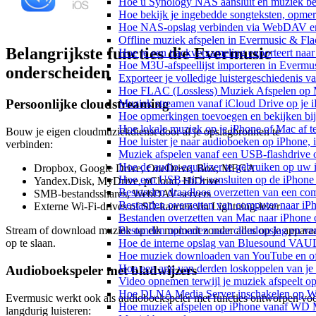
Hoe u Synology NAS aansluit en muziek bel
Hoe bekijk je ingebedde songteksten, opme
Hoe NAS-opslag verbinden via WebDAV en m
Offline muziek afspelen in Evermusic & Fla
Belangrijkste functies die Evermusic
Hoe je een trackverzameling exporteert n
Hoe M3U-afspeellijst importeren in Evermu
onderscheiden
Exporteer je volledige luistergeschiedenis 
Hoe FLAC (Lossless) Muziek Afspelen op 
Persoonlijke cloudstreaming
Muziek streamen vanaf iCloud Drive op je 
Hoe opmerkingen toevoegen en bekijken bij
Hoe lokale muziek op je iPhone of Mac af t
Bouw je eigen cloudmuziekdienst door al je opslagbronnen te
Hoe luister je naar audioboeken op iPhone,
verbinden:
Muziek afspelen vanaf een USB-flashdrive
Hoe de audio-equalizer te gebruiken op uw
Dropbox, Google Drive, OneDrive, Box, MEGA
Hoe een USB-stick aansluiten op de iPhone 
Yandex.Disk, MyDrive, pCloud, HiDrive
Bestanden draadloos overzetten van een co
SMB-bestandsshares, WebDAV-servers
Bestanden overzetten van computer naar iP
Externe Wi-Fi-drives of SD-kaarten via Lightning-lezer
Bestanden overzetten van Mac naar iPhone 
Bestanden uploaden naar cloudopslag en ve
Stream of download muziek op elk moment zonder alles op je appara
Hoe de interne opslag van Bluesound VAULT
op te slaan.
Hoe muziek downloaden van YouTube en off
Hoe een app van derden loskoppelen van je
Audioboekspeler met bladwijzers
Video opnemen terwijl je muziek afspeelt o
Hoe DLNA Media Server inschakelen op Wi
Evermusic werkt ook als audioboekspeler met functies ontworpen vo
Hoe muziek afspelen op iPhone vanaf WD
langdurig luisteren: