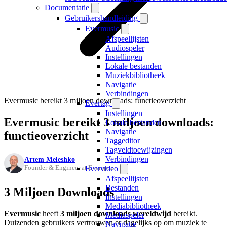
Documentatie
Gebruikershandleiding
Evermusic
Afspeellijsten
Audiospeler
Instellingen
Lokale bestanden
Muziekbibliotheek
Navigatie
Verbindingen
Evermusic bereikt 3 miljoen downloads: functieoverzicht
Evertag
Instellingen
Evermusic bereikt 3 miljoen downloads:
Lokale bestanden
Navigatie
functieoverzicht
Taggeditor
Tagveldtoewijzingen
Verbindingen
Artem Meleshko
Founder & Engineer at Everappz
Evervideo
Afspeellijsten
Bestanden
3 Miljoen Downloads
Instellingen
Mediabibliotheek
Evermusic
heeft
3 miljoen downloads wereldwijd
bereikt.
Mediaspeler
Duizenden gebruikers vertrouwen er dagelijks op om muziek te
Navigatie