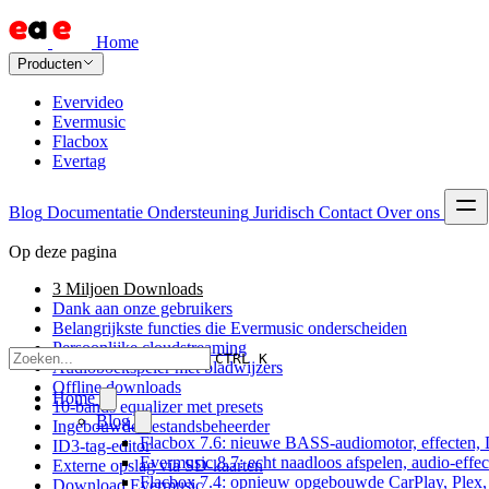
Home
Producten
Evervideo
Evermusic
Flacbox
Evertag
Blog
Documentatie
Ondersteuning
Juridisch
Contact
Over ons
Op deze pagina
3 Miljoen Downloads
Dank aan onze gebruikers
Belangrijkste functies die Evermusic onderscheiden
Persoonlijke cloudstreaming
CTRL K
Audioboekspeler met bladwijzers
Offline downloads
Home
10-bands equalizer met presets
Blog
Ingebouwde bestandsbeheerder
Flacbox 7.6: nieuwe BASS-audiomotor, effecten, 
ID3-tag-editor
Evermusic 8.7: echt naadloos afspelen, audio-effe
Externe opslag via SD-kaarten
Flacbox 7.4: opnieuw opgebouwde CarPlay, Plex, J
Download Evermusic