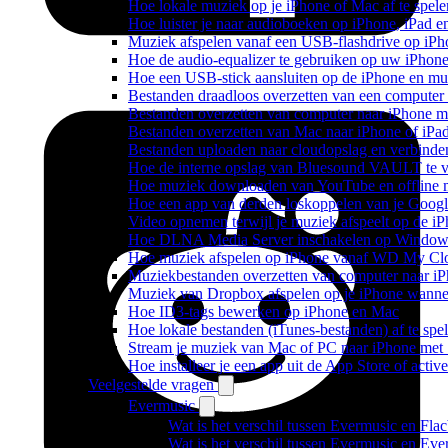
Hoe lokale muziek op je iPhone of Mac af te spele
Hoe luister je naar audioboeken op iPhone, iPad 
Muziek afspelen vanaf een USB-flashdrive op iP
Hoe de audio-equalizer te gebruiken op uw iPhon
Hoe een USB-stick aansluiten op de iPhone en muz
Bestanden draadloos overzetten van een computer
Bestanden overzetten van computer naar iPhone m
Bestanden overzetten van Mac naar iPhone of iPa
Bestanden uploaden naar cloudopslag en verbinde
Hoe de interne opslag van Bluesound VAULT te v
Hoe muziek downloaden van YouTube en offline m
Hoe een app van derden loskoppelen van je Googl
Video opnemen terwijl je muziek afspeelt op de i
Hoe DLNA Media Server inschakelen op Windows 
Hoe muziek afspelen op iPhone vanaf WD My C
Muziekbestanden overzetten van computer naar i
Muziek van Dropbox afspelen op je iPhone wanneer
Hoe ID3-tags bewerken op iPhone en Mac
Hoe lokale bestanden (iTunes-bestanden) af te spe
Stream je muziek van Mac of PC naar iPhone me
Hoe installeer je een app uit de App Store of acti
Veelgestelde vragen
Evermusic
Wat is het verschil tussen Evermusic en Fla
Wat is het verschil tussen Evermusic en Ev