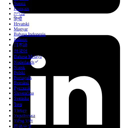
Suomi
Français
עברית
हिन्दी
Hrvatski
Magyar
Bahasa Indonesia
Italiano
日本語
한국어
Bahasa Melayu
Nederlands
Norsk
Polski
Português
Română
Русский
Slovenčina
Svenska
ไทย
Türkçe
Українська
Tiếng Việt
简体中文