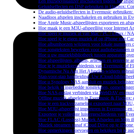
Een muziekvisualizer inschakelen tijdens het afs
Geluidseffecten en DSP gebruiken in Flacbox: Co
De audio-geluidseffecten in Evermusic gebruiken:
Naadloos afspelen inschakelen en gebruiken in E
Hoe Apple Music-afspeellijsten exporteren en afs
Hoe maak je een M3U-afspeellijst voor Internet A
Hoe speel je muziek af van Mac / PC / Linux / 
Hoe speel je je eigen muziek af op iPhone met Ca
Hoe albumhoezen wijzigen voor lokale nummers op 
Hoe songteksten bewerken voor audiobestanden 
Hoe u uw muziekbibliotheek tussen apparaten over
Hoe afspeellijsten, albums, artiesten en genres te
Hoe je je muziekgeschiedenis van Evermusic of Fl
Dynamische Nu Aan Het Afspelen-widgets gebruik
Stap-voor-stap handleiding: Uw iCloud-bibliothee
Hoe u Synology NAS aansluit en muziek beluiste
Hoe bekijk je ingebedde songteksten, opmerking
Hoe NAS-opslag verbinden via WebDAV en muziek
Offline muziek afspelen in Evermusic & Flacbox: 
Hoe je een trackverzameling exporteert naar M3
Hoe M3U-afspeellijst importeren in Evermusic en
Exporteer je volledige luistergeschiedenis van Ev
Hoe FLAC (Lossless) Muziek Afspelen op Mijn i
Muziek streamen vanaf iCloud Drive op je iPhone
Hoe opmerkingen toevoegen en bekijken bij je au