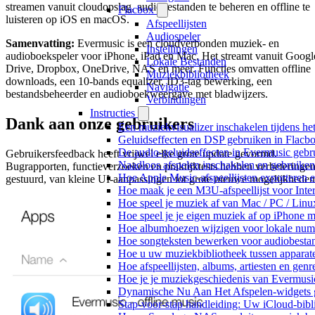
streamen vanuit cloudopslag, audiobestanden te beheren en offline te
Flacbox
luisteren op iOS en macOS.
Afspeellijsten
Audiospeler
Samenvatting:
Evermusic is een cloudverbonden muziek- en
Instellingen
audioboekspeler voor iPhone, iPad en Mac. Het streamt vanuit Googl
Lokale Bestanden
Drive, Dropbox, OneDrive, NAS en meer. Functies omvatten offline
Muziekbibliotheek
downloads, een 10-bands equalizer, ID3-tag bewerking, een
Navigatie
bestandsbeheerder en audioboekweergave met bladwijzers.
Verbindingen
Instructies
Dank aan onze gebruikers
Een muziekvisualizer inschakelen tijdens h
Geluidseffecten en DSP gebruiken in Flacb
De audio-geluidseffecten in Evermusic gebr
Gebruikersfeedback heeft vrijwel elke grote update gevormd.
Naadloos afspelen inschakelen en gebruike
Bugrapporten, functieverzoeken en praktijktests hebben verbeteringe
Hoe Apple Music-afspeellijsten exporteren 
gestuurd, van kleine UI-aanpassingen tot grote nieuwe mogelijkheden
Hoe maak je een M3U-afspeellijst voor Inte
Hoe speel je muziek af van Mac / PC / Li
Hoe speel je je eigen muziek af op iPhone 
Hoe albumhoezen wijzigen voor lokale numme
Hoe songteksten bewerken voor audiobest
Hoe u uw muziekbibliotheek tussen apparate
Hoe afspeellijsten, albums, artiesten en gen
Hoe je je muziekgeschiedenis van Evermusic
Dynamische Nu Aan Het Afspelen-widgets g
Stap-voor-stap handleiding: Uw iCloud-bibl