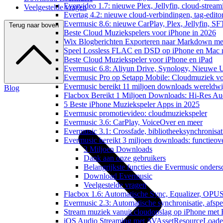
Evervideo 1.7: nieuwe Plex, Jellyfin, cloud-stream
Veelgestelde vragen
Evertag 4.2: nieuwe cloud-verbindingen, tag-editor
Evermusic 8.6: nieuwe CarPlay, Plex, Jellyfin, SF
Terug naar boven
Beste Cloud Muziekspelers voor iPhone in 2026
Wix Blogberichten Exporteren naar Markdown m
Speel Lossless FLAC en DSD op iPhone en Mac 
Beste Cloud Muziekspeler voor iPhone en iPad
Evermusic 6.8: Aliyun Drive, Synology, Nieuwe UI
Evermusic Pro op Setapp Mobile: Cloudmuziek v
Evermusic bereikt 11 miljoen downloads wereldwi
Blog
Flacbox Bereikt 1 Miljoen Downloads: Hi-Res Au
5 Beste iPhone Muziekspeler Apps in 2025
Evermusic promotievideo: cloudmuziekspeler
Evermusic 3.6: CarPlay, VoiceOver en meer
Evermusic 3.1: Crossfade, bibliotheeksynchronisat
Evermusic bereikt 3 miljoen downloads: functieove
3 Miljoen Downloads
Dank aan onze gebruikers
Belangrijkste functies die Evermusic onders
Download Evermusic
Veelgestelde vragen
Flacbox 1.6: Automatische Sync, Equalizer, OPU
Evermusic 2.3: Automatische synchronisatie, afspee
Stream muziek vanuit cloudopslag op iPhone met
iOS Audio Streaming met AVAssetResourceLoade