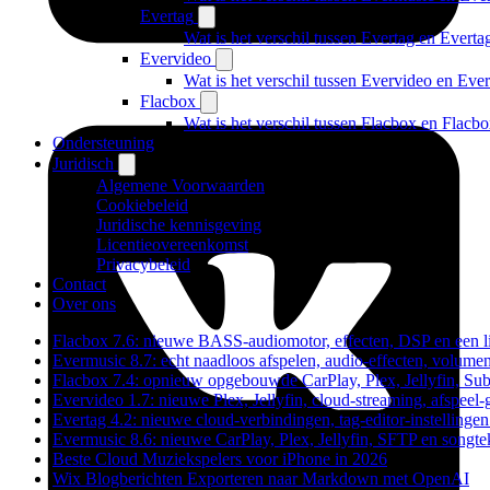
Evertag
Wat is het verschil tussen Evertag en Evert
Evervideo
Wat is het verschil tussen Evervideo en Ev
Flacbox
Wat is het verschil tussen Flacbox en Flac
Ondersteuning
Juridisch
Algemene Voorwaarden
Cookiebeleid
Juridische kennisgeving
Licentieovereenkomst
Privacybeleid
Contact
Over ons
Flacbox 7.6: nieuwe BASS-audiomotor, effecten, DSP en een l
Evermusic 8.7: echt naadloos afspelen, audio-effecten, volume
Flacbox 7.4: opnieuw opgebouwde CarPlay, Plex, Jellyfin, Sub
Evervideo 1.7: nieuwe Plex, Jellyfin, cloud-streaming, afspeel
Evertag 4.2: nieuwe cloud-verbindingen, tag-editor-instellingen
Evermusic 8.6: nieuwe CarPlay, Plex, Jellyfin, SFTP en songte
Beste Cloud Muziekspelers voor iPhone in 2026
Wix Blogberichten Exporteren naar Markdown met OpenAI