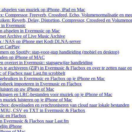
et afspelen van muziek op iPhone, iPad en Mac
ox: Compressor, Freeverb, Crossfeed, Echo, Volumenormalisatie en me
uiken: Reverb, Delay, Distortion, Compressor, Crossfeed en Volumenor
n in Evermusic
en afspelen in Evermusic op Mac
rnet Archive of Live Music Archive
nux / NAS op iPhone met Kodi DLNA-server
met CarPlay
rs op Spotify: stap-voor-stap handleiding (mobiel en desktop)
anden op iPhone of MAC
n overzet in Evermusic: stapsgewijze handleiding
res te archiveren (ZIP) in Evermusic & Flacbox en over te zetten naar e
 of Flacbox naar Last.fm scrobbelt
ebruiken in Evermusic en Flacbox op je iPhone en Mac
iotheek importeren in Evermusic en Flacbox
uistert op uw iPhone of Mac
rkingen en LRC-bestanden voor muziek op je iPhone of Mac
uziek luisteren op je iPhone of Mac
cbox: downloaden en synchroniseren van cloud naar lokale bestanden
aar M3U, CSV en TXT in Evermusic & Flacbox
sic en Flacbox
van Evermusic & Flacbox naar Last.fm
Mijn iPhone
iPhone of Mac