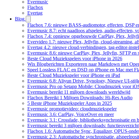
Evermusic
Flacbox
Evertag
Blog
Flacbox 7.6: nieuwe BASS-audiomotor, effecten, DSP en
Evermusic 8.7: echt naadloos afspelen, audio-effecten, 
Flacbox 7.4: opnieuw opgebouwde CarPlay, Plex, Jellyfi
Evervideo 1.7: nieuwe Plex, Jellyfin, cloud-streaming, a
Evertag 4.2: nieuwe cloud-verbindingen, tag-editor-instel
Evermusic 8.6: nieuwe CarPlay, Plex, Jellyfin, SFTP en 
Beste Cloud Muziekspelers voor iPhone in 2026
Wix Blogberichten Exporteren naar Markdown met Ope
Speel Lossless FLAC en DSD op iPhone en Mac met Fl
Beste Cloud Muziekspeler voor iPhone en iPad
Evermusic 6.8: Aliyun Drive, Synology, Nieuwe UI-stijl
Evermusic Pro op Setapp Mobile: Cloudmuziek voor iO
Evermusic bereikt 11 miljoen downloads wereldwijd
Flacbox Bereikt 1 Miljoen Downloads: Hi-Res Audio
5 Beste iPhone Muziekspeler Apps in 2025
Evermusic promotievideo: cloudmuziekspeler
Evermusic 3.6: CarPlay, VoiceOver en meer
Evermusic 3.1: Crossfade, bibliotheeksynchronisatie en 
Evermusic bereikt 3 miljoen downloads: functieoverzicht
Flacbox 1.6: Automatische Sync, Equalizer, OPUS-onde
Evermusic 2.3: Automatische synchronisatie, afspeelposit