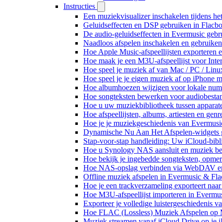
Instructies
Een muziekvisualizer inschakelen tijdens h
Geluidseffecten en DSP gebruiken in Flacb
De audio-geluidseffecten in Evermusic gebr
Naadloos afspelen inschakelen en gebruike
Hoe Apple Music-afspeellijsten exporteren 
Hoe maak je een M3U-afspeellijst voor Inte
Hoe speel je muziek af van Mac / PC / Li
Hoe speel je je eigen muziek af op iPhone 
Hoe albumhoezen wijzigen voor lokale numme
Hoe songteksten bewerken voor audiobest
Hoe u uw muziekbibliotheek tussen apparate
Hoe afspeellijsten, albums, artiesten en gen
Hoe je je muziekgeschiedenis van Evermusic
Dynamische Nu Aan Het Afspelen-widgets g
Stap-voor-stap handleiding: Uw iCloud-bibl
Hoe u Synology NAS aansluit en muziek bel
Hoe bekijk je ingebedde songteksten, opme
Hoe NAS-opslag verbinden via WebDAV en m
Offline muziek afspelen in Evermusic & Fla
Hoe je een trackverzameling exporteert n
Hoe M3U-afspeellijst importeren in Evermu
Exporteer je volledige luistergeschiedenis 
Hoe FLAC (Lossless) Muziek Afspelen op 
Muziek streamen vanaf iCloud Drive op je 