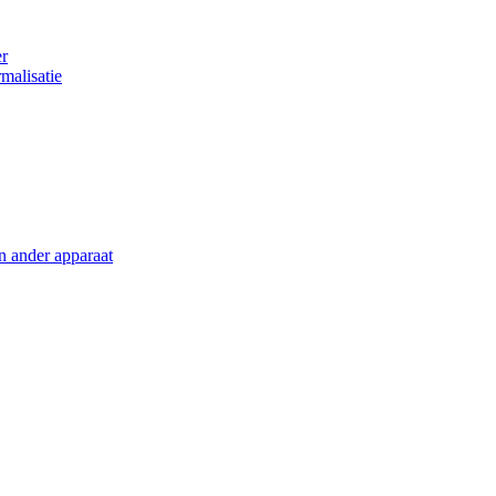
er
malisatie
en ander apparaat