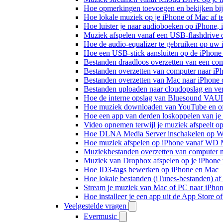
Hoe opmerkingen toevoegen en bekijken bij
Hoe lokale muziek op je iPhone of Mac af t
Hoe luister je naar audioboeken op iPhone,
Muziek afspelen vanaf een USB-flashdrive
Hoe de audio-equalizer te gebruiken op uw
Hoe een USB-stick aansluiten op de iPhone 
Bestanden draadloos overzetten van een co
Bestanden overzetten van computer naar iP
Bestanden overzetten van Mac naar iPhone 
Bestanden uploaden naar cloudopslag en ve
Hoe de interne opslag van Bluesound VAULT
Hoe muziek downloaden van YouTube en off
Hoe een app van derden loskoppelen van je
Video opnemen terwijl je muziek afspeelt o
Hoe DLNA Media Server inschakelen op Wi
Hoe muziek afspelen op iPhone vanaf WD
Muziekbestanden overzetten van computer n
Muziek van Dropbox afspelen op je iPhone w
Hoe ID3-tags bewerken op iPhone en Mac
Hoe lokale bestanden (iTunes-bestanden) af 
Stream je muziek van Mac of PC naar iPh
Hoe installeer je een app uit de App Store 
Veelgestelde vragen
Evermusic