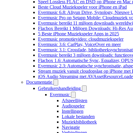
Speel Lossless FLAC en DSD op iPhone en Mac 
Beste Cloud Muziekspeler voor iPhone en iPad
Evermusic 6.8: Aliyun Drive, Synology, Nieuwe UI
Evermusic Pro op Setapp Mobile: Cloudmuziek v
Evermusic bereikt 11 miljoen downloads wereldwi
Flacbox Bereikt 1 Miljoen Downloads: Hi-Res Au
5 Beste iPhone Muziekspeler Apps in 2025
Evermusic promotievideo: cloudmuziekspeler
Evermusic 3.6: CarPlay, VoiceOver en meer
Evermusic 3.1: Crossfade, bibliotheeksynchronisat
Evermusic bereikt 3 miljoen downloads: functieove
Flacbox 1.6: Automatische Sync, Equalizer, OPU
Evermusic 2.3: Automatische synchronisatie, afspee
Stream muziek vanuit cloudopslag op iPhone met
iOS Audio Streaming met AVAssetResourceLoade
Documentatie
Gebruikershandleiding
Evermusic
Afspeellijsten
Audiospeler
Instellingen
Lokale bestanden
Muziekbibliotheek
Navigatie
Verbindingen