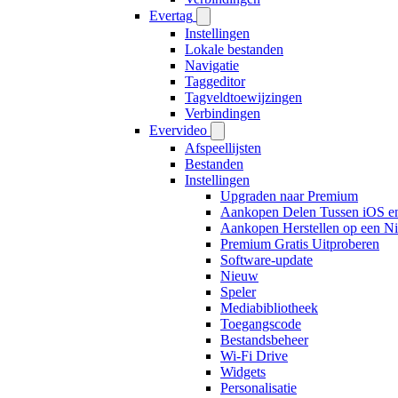
Evertag
Instellingen
Lokale bestanden
Navigatie
Taggeditor
Tagveldtoewijzingen
Verbindingen
Evervideo
Afspeellijsten
Bestanden
Instellingen
Upgraden naar Premium
Aankopen Delen Tussen iOS e
Aankopen Herstellen op een N
Premium Gratis Uitproberen
Software-update
Nieuw
Speler
Mediabibliotheek
Toegangscode
Bestandsbeheer
Wi-Fi Drive
Widgets
Personalisatie