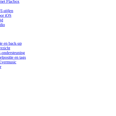
met Flacbox
-stijlen
oor iOS
jd
dio
ie en back-up
rzicht
S-ondersteuning
lpositie en tags
 Evermusic
r