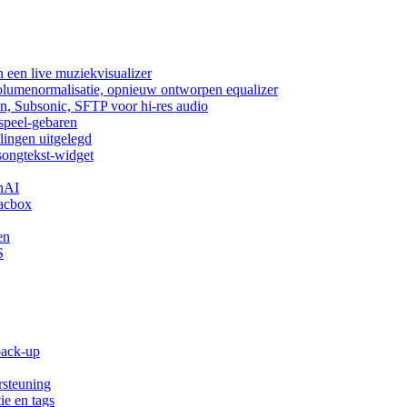
 een live muziekvisualizer
volumenormalisatie, opnieuw ontworpen equalizer
n, Subsonic, SFTP voor hi-res audio
fspeel-gebaren
lingen uitgelegd
songtekst-widget
nAI
acbox
en
S
back-up
rsteuning
ie en tags