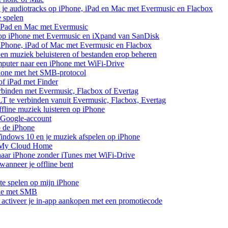
 je audiotracks op iPhone, iPad en Mac met Evermusic en Flacbox
e spelen
 iPad en Mac met Evermusic
 op iPhone met Evermusic en iXpand van SanDisk
 iPhone, iPad of Mac met Evermusic en Flacbox
en muziek beluisteren of bestanden erop beheren
mputer naar een iPhone met WiFi-Drive
hone met het SMB-protocol
of iPad met Finder
rbinden met Evermusic, Flacbox of Evertag
 te verbinden vanuit Evermusic, Flacbox, Evertag
line muziek luisteren op iPhone
 Google-account
p de iPhone
ndows 10 en je muziek afspelen op iPhone
 My Cloud Home
aar iPhone zonder iTunes met WiFi-Drive
anneer je offline bent
te spelen op mijn iPhone
one met SMB
of activeer je in-app aankopen met een promotiecode