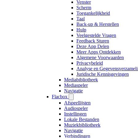
Venster
Scherm
Toegankelijkheid
Taal
Back-up & Herstellen
Hulp
Veelgestelde Vragen
Feedback Sturen
Deze App Delen
Meer Apps Ontdekken
Algemene Voorwaarden
Privacybeleid
Analyse en Gegevensverzamel
Juridische Kennisgevingen
Mediabibliotheek
Mediaspeler
Navigatie
Flacbox
Afspeellijsten
Audiospeler
Instellingen
Lokale Bestanden
Muziekbibliotheek
Navigatie
Verbindingen