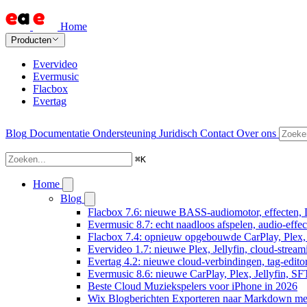
Home
Producten
Evervideo
Evermusic
Flacbox
Evertag
Blog
Documentatie
Ondersteuning
Juridisch
Contact
Over ons
⌘
K
Home
Blog
Flacbox 7.6: nieuwe BASS-audiomotor, effecten, 
Evermusic 8.7: echt naadloos afspelen, audio-effe
Flacbox 7.4: opnieuw opgebouwde CarPlay, Plex, J
Evervideo 1.7: nieuwe Plex, Jellyfin, cloud-stream
Evertag 4.2: nieuwe cloud-verbindingen, tag-editor
Evermusic 8.6: nieuwe CarPlay, Plex, Jellyfin, SF
Beste Cloud Muziekspelers voor iPhone in 2026
Wix Blogberichten Exporteren naar Markdown m