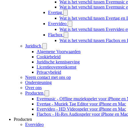
Wat is het verschil tussen Evermusic 
Wat is het verschil tussen Evermusic
Evertag
Wat is het verschil tussen Evertag e
Evervideo
Wat is het verschil tussen Evervideo
Flacbox
Wat is het verschil tussen Flacbox e
Juridisch
Algemene Voorwaarden
Cookiebeleid
Juridische kennisgeving
Licentieovereenkomst
Privacybeleid
Neem contact met ons op
Ondersteuning
Over ons
Producten
Evermusic - Offline muziekspeler voor iPhone en
Evertag - Muziek Tag Editor voor iPhone en Mac
Evervideo - HD Videospeler voor iPhone en Mac
Flacbox - Hi-Res Audiospeler voor iPhone en Ma
Producten
Evervideo