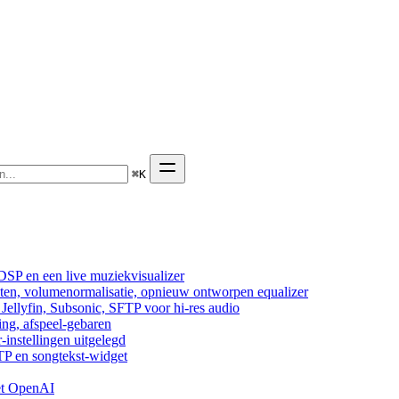
⌘
K
DSP en een live muziekvisualizer
cten, volumenormalisatie, opnieuw ontworpen equalizer
ellyfin, Subsonic, SFTP voor hi-res audio
ing, afspeel-gebaren
-instellingen uitgelegd
TP en songtekst-widget
et OpenAI