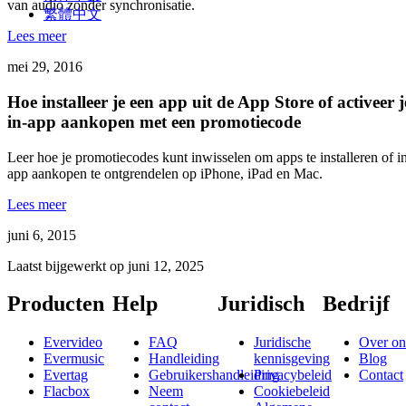
van audio zonder synchronisatie.
繁體中文
Lees meer
mei 29, 2016
Hoe installeer je een app uit de App Store of activeer j
in-app aankopen met een promotiecode
Leer hoe je promotiecodes kunt inwisselen om apps te installeren of i
app aankopen te ontgrendelen op iPhone, iPad en Mac.
Lees meer
juni 6, 2015
Laatst bijgewerkt op
juni 12, 2025
Producten
Help
Juridisch
Bedrijf
Evervideo
FAQ
Juridische
Over on
Evermusic
Handleiding
kennisgeving
Blog
Evertag
Gebruikershandleiding
Privacybeleid
Contact
Flacbox
Neem
Cookiebeleid