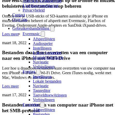
Hoe een USB-stick aansluiten op de iPhone en muziek
Juridische kennisgeving
beluisteren of bestanden erop beheren
Licentieovereenkomst
Privacybeleid
Contact
Ontdek hoe je USB-sticks of SD-kaarten aansluit op je iPhone en
Over ons
muziekbestanden beheert of afspeelt met Evermusic, Flacbox of
Evertag. Ondersteunt Apple-adapters en SanDisk iXpand-drives.
Gebruikershandleiding
Evermusic
Lees meer
Afspeellijsten
maart 18, 2022
Audiospeler
Instellingen
Bestanden draadloos overzetten van een computer
Lokale bestanden
Muziekbibliotheek
naar een iPhone met WiFi-Drive
Navigatie
Verbindingen
Leer hoe u draadloos bestanden kunt overzetten van uw computer naa
Evertag
een iPhone of iPad met Wi-Fi Drive. Geen iTunes nodig, werkt met
Instellingen
Mac, Windows en alle browsers.
Lokale bestanden
Navigatie
Lees meer
Taggeditor
maart 17, 2022
Tagveldtoewijzingen
Verbindingen
Bestanden overzetten van computer naar iPhone met
Evervideo
Afspeellijsten
het SMB-protocol
Bestanden