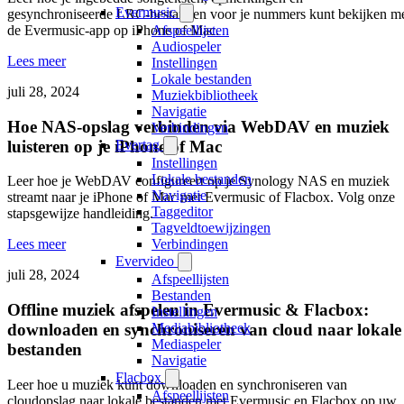
Evermusic
gesynchroniseerde LRC-bestanden voor je nummers kunt bekijken m
de Evermusic-app op iPhone of Mac.
Afspeellijsten
Audiospeler
Lees meer
Instellingen
Lokale bestanden
juli 28, 2024
Muziekbibliotheek
Navigatie
Hoe NAS-opslag verbinden via WebDAV en muziek
Verbindingen
luisteren op je iPhone of Mac
Evertag
Instellingen
Lokale bestanden
Leer hoe je WebDAV configureert op je Synology NAS en muziek
Navigatie
streamt naar je iPhone of Mac met Evermusic of Flacbox. Volg onze
Taggeditor
stapsgewijze handleiding.
Tagveldtoewijzingen
Verbindingen
Lees meer
Evervideo
juli 28, 2024
Afspeellijsten
Bestanden
Offline muziek afspelen in Evermusic & Flacbox:
Instellingen
downloaden en synchroniseren van cloud naar lokale
Mediabibliotheek
Mediaspeler
bestanden
Navigatie
Flacbox
Leer hoe u muziek kunt downloaden en synchroniseren van
Afspeellijsten
cloudopslag naar lokale bestanden met Evermusic en Flacbox op uw