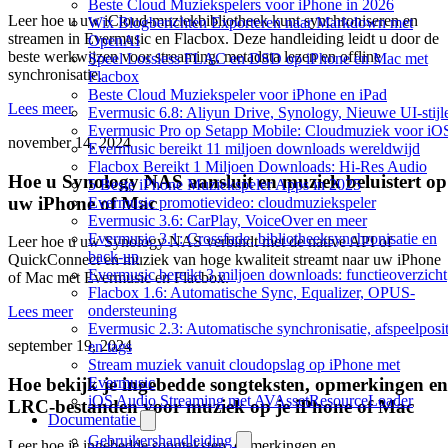
Beste Cloud Muziekspelers voor iPhone in 2026
Leer hoe u uw iCloud-muziekbibliotheek kunt synchroniseren en
Wix Blogberichten Exporteren naar Markdown met
streamen in Evermusic en Flacbox. Deze handleiding leidt u door de
OpenAI
beste werkwijzen voor streaming, metadata lezen en offline
Speel Lossless FLAC en DSD op iPhone en Mac met
synchronisatie.
Flacbox
Beste Cloud Muziekspeler voor iPhone en iPad
Lees meer
Evermusic 6.8: Aliyun Drive, Synology, Nieuwe UI-stijl
Evermusic Pro op Setapp Mobile: Cloudmuziek voor iO
november 14, 2024
Evermusic bereikt 11 miljoen downloads wereldwijd
Flacbox Bereikt 1 Miljoen Downloads: Hi-Res Audio
Hoe u Synology NAS aansluit en muziek beluistert op
5 Beste iPhone Muziekspeler Apps in 2025
uw iPhone of Mac
Evermusic promotievideo: cloudmuziekspeler
Evermusic 3.6: CarPlay, VoiceOver en meer
Evermusic 3.1: Crossfade, bibliotheeksynchronisatie en
Leer hoe u uw Synology NAS verbindt met de native API of
back-up
QuickConnect en muziek van hoge kwaliteit streamt naar uw iPhone
Evermusic bereikt 3 miljoen downloads: functieoverzicht
of Mac met Evermusic en Flacbox.
Flacbox 1.6: Automatische Sync, Equalizer, OPUS-
ondersteuning
Lees meer
Evermusic 2.3: Automatische synchronisatie, afspeelposit
september 19, 2024
en tags
Stream muziek vanuit cloudopslag op iPhone met
Evermusic
Hoe bekijk je ingebedde songteksten, opmerkingen en
iOS Audio Streaming met AVAssetResourceLoader
LRC-bestanden voor muziek op je iPhone of Mac
Documentatie
Gebruikershandleiding
Leer hoe je ingebedde songteksten, opmerkingen en