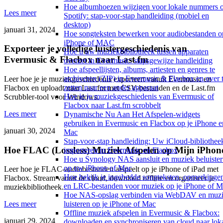
Hoe albumhoezen wijzigen voor lokale nummers 
Lees meer
Spotify: stap-voor-stap handleiding (mobiel en
desktop)
januari 31, 2024
Hoe songteksten bewerken voor audiobestanden o
iPhone of MAC
Exporteer je volledige luistergeschiedenis van
Hoe u uw muziekbibliotheek tussen apparaten
Evermusic & Flacbox naar Last.fm
overzet in Evermusic: stapsgewijze handleiding
Hoe afspeellijsten, albums, artiesten en genres te
archiveren (ZIP) in Evermusic & Flacbox en over 
Leer hoe je je muziekgeschiedenis exporteert vanuit Evermusic en
zetten naar een ander apparaat
Flacbox en uploadt naar Last.fm met CSV-bestanden en de Last.fm
Hoe je je muziekgeschiedenis van Evermusic of
Scrubbler-tool voor Windows.
Flacbox naar Last.fm scrobbelt
Lees meer
Dynamische Nu Aan Het Afspelen-widgets
gebruiken in Evermusic en Flacbox op je iPhone e
januari 30, 2024
Mac
Stap-voor-stap handleiding: Uw iCloud-bibliothee
Hoe FLAC (Lossless) Muziek Afspelen op Mijn iPhon
importeren in Evermusic en Flacbox
Hoe u Synology NAS aansluit en muziek beluister
op uw iPhone of Mac
Leer hoe je FLAC-audiobestanden afspeelt op je iPhone of iPad met
Hoe bekijk je ingebedde songteksten, opmerkinge
Flacbox. Stream vanuit de cloud, download offline en organiseer je
en LRC-bestanden voor muziek op je iPhone of 
muziekbibliotheek.
Hoe NAS-opslag verbinden via WebDAV en muz
luisteren op je iPhone of Mac
Lees meer
Offline muziek afspelen in Evermusic & Flacbox:
januari 29, 2024
downloaden en synchroniseren van cloud naar lok