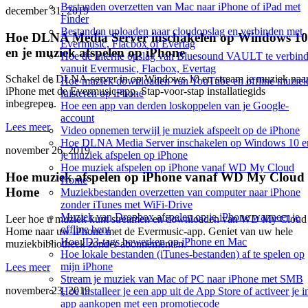
Bestanden overzetten van Mac naar iPhone of iPad met
december 31, 2019
Finder
Bestanden uploaden naar cloudopslag en verbinden met
Hoe DLNA Media Server inschakelen op Windows 10
Evermusic, Flacbox of Evertag
en je muziek afspelen op iPhone
Hoe de interne opslag van Bluesound VAULT te verbin
vanuit Evermusic, Flacbox, Evertag
Schakel de DLNA-server in op Windows 10 en stream je muziek naa
Hoe muziek downloaden van YouTube en offline muzie
iPhone met de Evermusic-app. Stap-voor-stap installatiegids
luisteren op iPhone
inbegrepen.
Hoe een app van derden loskoppelen van je Google-
account
Lees meer
Video opnemen terwijl je muziek afspeelt op de iPhone
Hoe DLNA Media Server inschakelen op Windows 10 e
november 26, 2019
je muziek afspelen op iPhone
Hoe muziek afspelen op iPhone vanaf WD My Cloud
Hoe muziek afspelen op iPhone vanaf WD My Cloud
Home
Home
Muziekbestanden overzetten van computer naar iPhone
zonder iTunes met WiFi-Drive
Muziek van Dropbox afspelen op je iPhone wanneer je
Leer hoe u muziek kunt streamen en downloaden van WD My Cloud
offline bent
Home naar uw iPhone met de Evermusic-app. Geniet van uw hele
Hoe ID3-tags bewerken op iPhone en Mac
muziekbibliotheek zonder abonnementen.
Hoe lokale bestanden (iTunes-bestanden) af te spelen op
mijn iPhone
Lees meer
Stream je muziek van Mac of PC naar iPhone met SMB
november 23, 2019
Hoe installeer je een app uit de App Store of activeer je i
app aankopen met een promotiecode