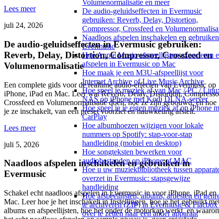
Volumenormalisatie en meer
Lees meer
De audio-geluidseffecten in Evermusic
gebruiken: Reverb, Delay, Distortion,
juli 24, 2026
Compressor, Crossfeed en Volumenormalisa
Naadloos afspelen inschakelen en gebruiken
De audio-geluidseffecten in Evermusic gebruiken:
Evermusic
Reverb, Delay, Distortion, Compressor, Crossfeed en
Hoe Apple Music-afspeellijsten exporteren 
afspelen in Evermusic op Mac
Volumenormalisatie
Hoe maak je een M3U-afspeellijst voor
Internet Archive of Live Music Archive
Een complete gids voor de realtime audio-effecten van Evermusic op
Hoe speel je muziek af van Mac / PC / Linux
iPhone, iPad en Mac. Leer wat Reverb, Delay, Distortion, Compresso
NAS op iPhone met Kodi DLNA-server
Crossfeed en Volumenormalisatie doen, hoe ze zijn gebouwd, en hoe
Hoe speel je je eigen muziek af op iPhone m
je ze inschakelt, van een preset voorziet en nauwkeurig afstelt.
CarPlay
Hoe albumhoezen wijzigen voor lokale
Lees meer
nummers op Spotify: stap-voor-stap
handleiding (mobiel en desktop)
juli 5, 2026
Hoe songteksten bewerken voor
audiobestanden op iPhone of MAC
Naadloos afspelen inschakelen en gebruiken in
Hoe u uw muziekbibliotheek tussen apparat
Evermusic
overzet in Evermusic: stapsgewijze
handleiding
Schakel echt naadloos afspelen in Evermusic in voor iPhone, iPad en
Hoe afspeellijsten, albums, artiesten en genr
Mac. Leer hoe je het inschakelt in Instellingen, hoe je het gebruikt me
te archiveren (ZIP) in Evermusic & Flacbox
albums en afspeellijsten, hoe het onder de motorkap werkt, en waaro
over te zetten naar een ander apparaat