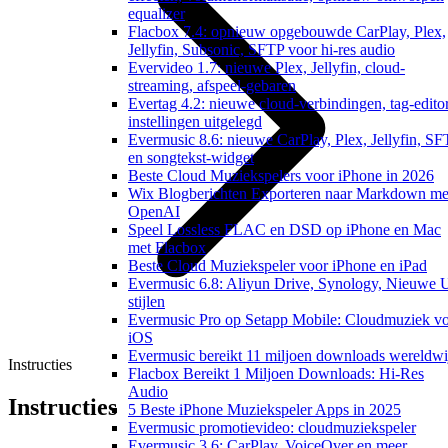
equalizer
Flacbox 7.4: opnieuw opgebouwde CarPlay, Plex,
Jellyfin, Subsonic, SFTP voor hi-res audio
Evervideo 1.7: nieuwe Plex, Jellyfin, cloud-
streaming, afspeel-gebaren
Evertag 4.2: nieuwe cloud-verbindingen, tag-edito
instellingen uitgelegd
Evermusic 8.6: nieuwe CarPlay, Plex, Jellyfin, S
en songtekst-widget
Beste Cloud Muziekspelers voor iPhone in 2026
Wix Blogberichten Exporteren naar Markdown me
OpenAI
Speel Lossless FLAC en DSD op iPhone en Mac
met Flacbox
Beste Cloud Muziekspeler voor iPhone en iPad
Evermusic 6.8: Aliyun Drive, Synology, Nieuwe 
stijlen
Evermusic Pro op Setapp Mobile: Cloudmuziek v
iOS
Evermusic bereikt 11 miljoen downloads wereldwi
Instructies
Flacbox Bereikt 1 Miljoen Downloads: Hi-Res
Audio
Instructies
5 Beste iPhone Muziekspeler Apps in 2025
Evermusic promotievideo: cloudmuziekspeler
Evermusic 3.6: CarPlay, VoiceOver en meer