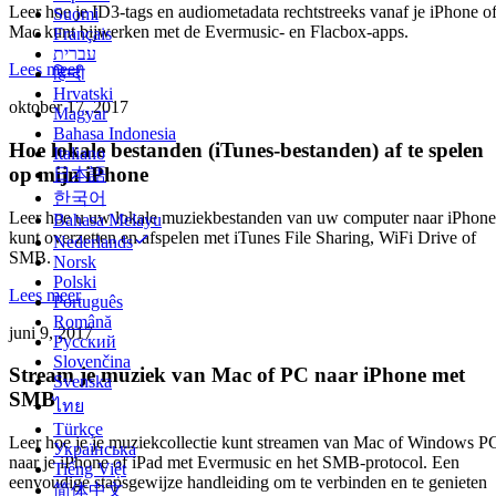
Leer hoe je ID3-tags en audiometadata rechtstreeks vanaf je iPhone o
Suomi
Mac kunt bijwerken met de Evermusic- en Flacbox-apps.
Français
עברית
Lees meer
हिन्दी
Hrvatski
oktober 17, 2017
Magyar
Bahasa Indonesia
Hoe lokale bestanden (iTunes-bestanden) af te spelen
Italiano
op mijn iPhone
日本語
한국어
Leer hoe u uw lokale muziekbestanden van uw computer naar iPhone
Bahasa Melayu
kunt overzetten en afspelen met iTunes File Sharing, WiFi Drive of
Nederlands
SMB.
Norsk
Polski
Lees meer
Português
Română
juni 9, 2017
Русский
Slovenčina
Stream je muziek van Mac of PC naar iPhone met
Svenska
SMB
ไทย
Türkçe
Leer hoe je je muziekcollectie kunt streamen van Mac of Windows P
Українська
naar je iPhone of iPad met Evermusic en het SMB-protocol. Een
Tiếng Việt
eenvoudige stapsgewijze handleiding om te verbinden en te genieten
简体中文