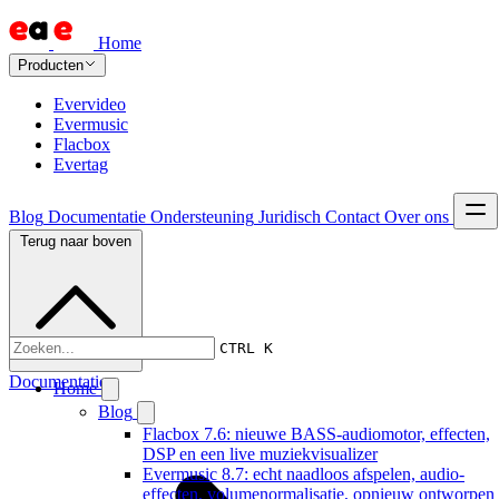
Home
Producten
Evervideo
Evermusic
Flacbox
Evertag
Blog
Documentatie
Ondersteuning
Juridisch
Contact
Over ons
Terug naar boven
CTRL K
Documentatie
Home
Blog
Flacbox 7.6: nieuwe BASS-audiomotor, effecten,
DSP en een live muziekvisualizer
Evermusic 8.7: echt naadloos afspelen, audio-
effecten, volumenormalisatie, opnieuw ontworpen