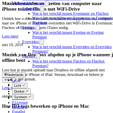
Muziekbestanden overzetten van computer naar
Veelgestelde vragen
iPhone zonder iTunes met WiFi-Drive
Evermusic
Wat is het verschil tussen Evermusic en Flacbox
Wat is het verschil tussen Evermusic en Evermusic
Ontdek hoe u draadloos audiobestanden en mappen van uw computer
Premium
naar uw iPhone of iPad kunt overzetten met WiFi-Drive in Evermusic
Evertag
Flacbox of Evertag — geen iTunes nodig.
Wat is het verschil tussen Evertag en Evertag
Lees meer
Premium
Evervideo
mei 19, 2019
Wat is het verschil tussen Evervideo en Evervideo
Premium?
Muziek van Dropbox afspelen op je iPhone wanneer j
Flacbox
offline bent
Wat is het verschil tussen Flacbox en Flacbox
Premium?
Leer hoe je muziek uploadt naar Dropbox en offline afspeelt met
Evermusic op je iPhone of iPad. Stream, download en beheer je
Nederlands
nummers met gemak.
عربي
Català
Licht
Lees meer
Čeština
Donker
Dansk
oktober 20, 2017
Systeem
Deutsch
Ελληνικά
Hoe ID3-tags bewerken op iPhone en Mac
English
Español