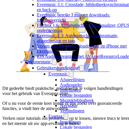
Evermusic 3.1: Crossfade, bibliotheeksynchronisat
en back-up
Evermusic bereikt 3 miljoen downloads:
functieoverzicht
Flacbox 1.6: Automatische Sync, Equalizer, OPU
ondersteuning
Evermusic 2.3: Automatische synchronisatie,
afspeelpositie en tags
Stream muziek vanuit cloudopslag op iPhone met
Evermusic
iOS Audio Streaming met AVAssetResourceLoade
Documentatie
Gebruikershandleiding
Evermusic
Afspeellijsten
Audiospeler
Dit gedeelte biedt praktische, gemakkelijk te volgen handleidingen
Instellingen
voor het gebruik van Everappz-apps.
Lokale bestanden
Muziekbibliotheek
Of u nu voor de eerste keer instelt of tips zoekt over geavanceerde
Navigatie
functies, u vindt hier de antwoorden.
Verbindingen
Evertag
Verken onze tutorials om problemen op te lossen, nieuwe trucs te lere
Instellingen
en het meeste uit uw app-ervaring te halen.
Lokale bestanden