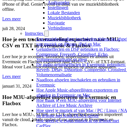
Audiospeler
iPhone of iPad. Geniet overal en altijd van uw muziekbibliotheek
Instellingen
offline.
Lokale Bestanden
Muziekbibliotheek
Lees meer
Navigatie
Verbindingen
juli 28, 2024
Instructies
Hoe je een trackverzameling exporteert naar M3U,
Een muziekvisualizer inschakelen tijdens het afspe
van muziek op iPhone, iPad en Mac
CSV en TXT in Evermusic & Flacbox
Geluidseffecten en DSP gebruiken in Flacbox:
Compressor, Freeverb, Crossfeed, Echo,
Leer hoe je je recenties, favorieten, afspeellijsten en albums uit
Volumenormalisatie en meer
Evermusic en Flacbox exporteert naar M3U-, CSV- of TXT-formaat.
De audio-geluidseffecten in Evermusic gebruiken:
Ideaal voor Last.fm-scrobbling en afspelen op andere apparaten.
Reverb, Delay, Distortion, Compressor, Crossfeed
Volumenormalisatie
Lees meer
Naadloos afspelen inschakelen en gebruiken in
Evermusic
januari 31, 2024
Hoe Apple Music-afspeellijsten exporteren en
afspelen in Evermusic op Mac
Hoe M3U-afspeellijst importeren in Evermusic en
Hoe maak je een M3U-afspeellijst voor Internet
Flacbox
Archive of Live Music Archive
Hoe speel je muziek af van Mac / PC / Linux / N
Leer hoe u M3U-, M3U8- en CUE-afspeellijstbestanden importeert
op iPhone met Kodi DLNA-server
vanuit de cloud, lokale opslag of uw apparaat in Evermusic en
Hoe speel je je eigen muziek af op iPhone met
Flacbox.
CarPlay