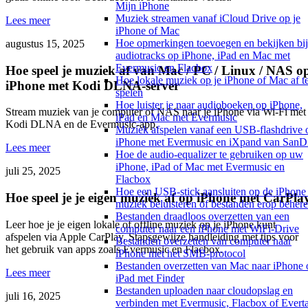
Mijn iPhone
Muziek streamen vanaf iCloud Drive op je
Lees meer
iPhone of Mac
Hoe opmerkingen toevoegen en bekijken bij
augustus 15, 2025
audiotracks op iPhone, iPad en Mac met
Evermusic en Flacbox
Hoe speel je muziek af van Mac / PC / Linux / NAS o
Hoe lokale muziek op je iPhone of Mac af t
iPhone met Kodi DLNA-server
spelen
Hoe luister je naar audioboeken op iPhone,
Stream muziek van je computer of NAS naar je iPhone via Wi-Fi met
iPad en Mac met Evermusic
Kodi DLNA en de Evermusic-app.
Muziek afspelen vanaf een USB-flashdrive 
iPhone met Evermusic en iXpand van SanD
Lees meer
Hoe de audio-equalizer te gebruiken op uw
iPhone, iPad of Mac met Evermusic en
juli 25, 2025
Flacbox
Hoe een USB-stick aansluiten op de iPhone
Hoe speel je je eigen muziek af op iPhone met CarPla
muziek beluisteren of bestanden erop beher
Bestanden draadloos overzetten van een
Leer hoe je je eigen lokale of offline muziek op je iPhone kunt
computer naar een iPhone met WiFi-Drive
afspelen via Apple CarPlay. Stapsgewijze handleiding met tips voor
Bestanden overzetten van computer naar
het gebruik van apps zoals Evermusic en Flacbox.
iPhone met het SMB-protocol
Bestanden overzetten van Mac naar iPhone 
Lees meer
iPad met Finder
Bestanden uploaden naar cloudopslag en
juli 16, 2025
verbinden met Evermusic, Flacbox of Evert