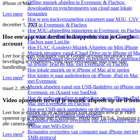
Offline muziek afspelen in Evermusic & Flacbox:
iPhone of Mac.
downloaden en synchroniseren van cloud naar lokale
bestanden
Lees meer
Hoe je een trackverzameling exporteert naar M3U, CSV
december 1, 2021
TXT in Evermusic & Flacbox
Hoe M3U-afspeellijst importeren in Evermusic en Flacb
Hoe een app van derden loskoppelen van je Google-
Exporteer je volledige luistergeschiedenis van Evermusi
Flacbox naar Last.fm
account
Hoe FLAC (Lossless) Muziek Afspelen op Mijn iPhone
Muziek streamen vanaf iCloud Drive op je iPhone of Ma
Leer hoe je apps loskoppelt van je Google-account om privacy en
Hoe opmerkingen toevoegen en bekijken bij je audiotrac
beveiliging te verbeteren. Volg onze eenvoudige stap-voor-stap
op iPhone, iPad en Mac met Evermusic en Flacbox
handleiding.
Hoe lokale muziek op je iPhone of Mac af te spelen
Hoe luister je naar audioboeken op iPhone, iPad en Mac
Lees meer
met Evermusic
Muziek afspelen vanaf een USB-flashdrive op iPhone m
maart 2, 2020
Evermusic en iXpand van SanDisk
Hoe de audio-equalizer te gebruiken op uw iPhone, iPad
Video opnemen terwijl je muziek afspeelt op de iPhon
Mac met Evermusic en Flacbox
Hoe een USB-stick aansluiten op de iPhone en muziek
Leer hoe je muziek op de achtergrond kunt afspelen terwijl je video
beluisteren of bestanden erop beheren
opneemt op je iPhone met Evermusic. Werkt met TikTok, Instagram 
Bestanden draadloos overzetten van een computer naar e
alle camera-apps.
iPhone met WiFi-Drive
Bestanden overzetten van computer naar iPhone met het
Lees meer
SMB-protocol