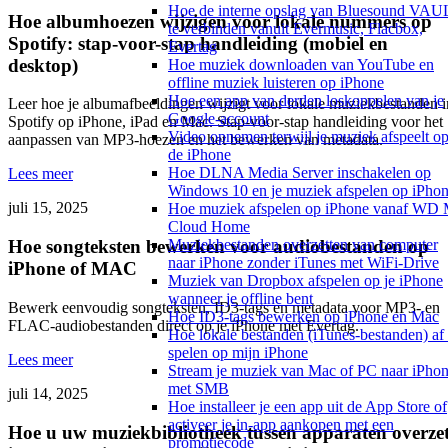
Hoe de interne opslag van Bluesound VAU
Hoe albumhoezen wijzigen voor lokale nummers op
te verbinden vanuit Evermusic, Flacbox,
Spotify: stap-voor-stap handleiding (mobiel en
Evertag
desktop)
Hoe muziek downloaden van YouTube en
offline muziek luisteren op iPhone
Hoe een app van derden loskoppelen van je
Leer hoe je albumafbeeldingen wijzigt voor lokale muziekbestanden i
Google-account
Spotify op iPhone, iPad en Mac. Stap-voor-stap handleiding voor het
Video opnemen terwijl je muziek afspeelt o
aanpassen van MP3-hoezen en het bewerken van metadata.
de iPhone
Hoe DLNA Media Server inschakelen op
Lees meer
Windows 10 en je muziek afspelen op iPho
juli 15, 2025
Hoe muziek afspelen op iPhone vanaf WD
Cloud Home
Muziekbestanden overzetten van computer
Hoe songteksten bewerken voor audiobestanden op
naar iPhone zonder iTunes met WiFi-Drive
iPhone of MAC
Muziek van Dropbox afspelen op je iPhone
wanneer je offline bent
Bewerk eenvoudig songteksten, ID3-tags en metadata voor MP3- en
Hoe ID3-tags bewerken op iPhone en Mac
FLAC-audiobestanden direct op je iPhone met Evertag.
Hoe lokale bestanden (iTunes-bestanden) af 
spelen op mijn iPhone
Lees meer
Stream je muziek van Mac of PC naar iPho
met SMB
juli 14, 2025
Hoe installeer je een app uit de App Store of
activeer je in-app aankopen met een
Hoe u uw muziekbibliotheek tussen apparaten overze
promotiecode