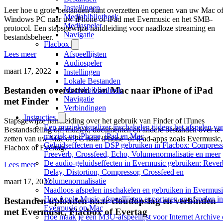
Instellingen
Leer hoe u grote bestanden kunt overzetten en openen van uw Mac o
Mediabibliotheek
Windows PC naar uw iPhone of iPad met Evermusic en het SMB-
Mediaspeler
protocol. Een stapsgewijze handleiding voor naadloze streaming en
Navigatie
bestandsbeheer.
Flacbox
Afspeellijsten
Lees meer
Audiospeler
maart 17, 2022
Instellingen
Lokale Bestanden
Bestanden overzetten van Mac naar iPhone of iPad
Muziekbibliotheek
Navigatie
met Finder
Verbindingen
Instructies
Stapsgewijze handleiding over het gebruik van Finder of iTunes
Een muziekvisualizer inschakelen tijdens het afspelen va
Bestandsdeling om muziek, documenten en andere bestanden over te
muziek op iPhone, iPad en Mac
zetten van uw Mac of PC naar iPhone- of iPad-apps zoals Evermusic,
Geluidseffecten en DSP gebruiken in Flacbox: Compress
Flacbox of Evertag.
Freeverb, Crossfeed, Echo, Volumenormalisatie en meer
De audio-geluidseffecten in Evermusic gebruiken: Rever
Lees meer
Delay, Distortion, Compressor, Crossfeed en
Volumenormalisatie
maart 17, 2022
Naadloos afspelen inschakelen en gebruiken in Evermus
Hoe Apple Music-afspeellijsten exporteren en afspelen in
Bestanden uploaden naar cloudopslag en verbinden
Evermusic op Mac
met Evermusic, Flacbox of Evertag
Hoe maak je een M3U-afspeellijst voor Internet Archive 