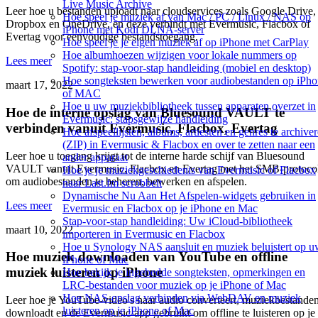
Live Music Archive
Leer hoe u bestanden uploadt naar cloudservices zoals Google Drive,
Hoe speel je muziek af van Mac / PC / Linux / NAS op
Dropbox en OneDrive, en deze verbindt met Evermusic, Flacbox of
iPhone met Kodi DLNA-server
Evertag voor eenvoudige bestandstoegang.
Hoe speel je je eigen muziek af op iPhone met CarPlay
Hoe albumhoezen wijzigen voor lokale nummers op
Lees meer
Spotify: stap-voor-stap handleiding (mobiel en desktop)
Hoe songteksten bewerken voor audiobestanden op iPh
maart 17, 2022
of MAC
Hoe u uw muziekbibliotheek tussen apparaten overzet in
Hoe de interne opslag van Bluesound VAULT te
Evermusic: stapsgewijze handleiding
verbinden vanuit Evermusic, Flacbox, Evertag
Hoe afspeellijsten, albums, artiesten en genres te archive
(ZIP) in Evermusic & Flacbox en over te zetten naar een
Leer hoe u toegang krijgt tot de interne harde schijf van Bluesound
ander apparaat
VAULT vanuit Evermusic, Flacbox en Evertag met het SMB-protoco
Hoe je je muziekgeschiedenis van Evermusic of Flacbox
om audiobestanden te beheren, bewerken en afspelen.
naar Last.fm scrobbelt
Dynamische Nu Aan Het Afspelen-widgets gebruiken in
Lees meer
Evermusic en Flacbox op je iPhone en Mac
Stap-voor-stap handleiding: Uw iCloud-bibliotheek
maart 10, 2022
importeren in Evermusic en Flacbox
Hoe u Synology NAS aansluit en muziek beluistert op 
Hoe muziek downloaden van YouTube en offline
iPhone of Mac
muziek luisteren op iPhone
Hoe bekijk je ingebedde songteksten, opmerkingen en
LRC-bestanden voor muziek op je iPhone of Mac
Hoe NAS-opslag verbinden via WebDAV en muziek
Leer hoe je YouTube-video's naar audio converteert, muziekbestande
luisteren op je iPhone of Mac
downloadt en de Evermusic-app gebruikt om offline te luisteren op je