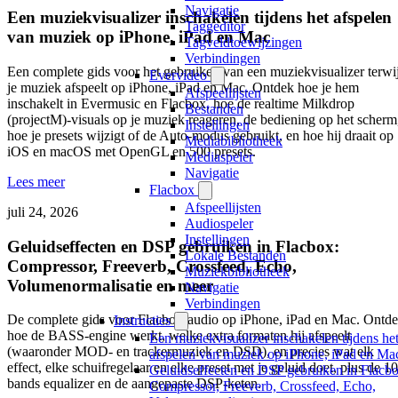
Navigatie
Een muziekvisualizer inschakelen tijdens het afspelen
Taggeditor
van muziek op iPhone, iPad en Mac
Tagveldtoewijzingen
Verbindingen
Een complete gids voor het gebruiken van een muziekvisualizer terwij
Evervideo
je muziek afspeelt op iPhone, iPad en Mac. Ontdek hoe je hem
Afspeellijsten
inschakelt in Evermusic en Flacbox, hoe de realtime Milkdrop
Bestanden
(projectM)-visuals op je muziek reageren, de bediening op het scherm
Instellingen
hoe je presets wijzigt of de Auto-modus gebruikt, en hoe hij draait op
Mediabibliotheek
iOS en macOS met OpenGL en 500 presets.
Mediaspeler
Navigatie
Lees meer
Flacbox
Afspeellijsten
juli 24, 2026
Audiospeler
Instellingen
Geluidseffecten en DSP gebruiken in Flacbox:
Lokale Bestanden
Compressor, Freeverb, Crossfeed, Echo,
Muziekbibliotheek
Volumenormalisatie en meer
Navigatie
Verbindingen
De complete gids voor Flacbox-audio op iPhone, iPad en Mac. Ontd
Instructies
hoe de BASS-engine werkt, welke extra formaten hij afspeelt
Een muziekvisualizer inschakelen tijdens he
(waaronder MOD- en trackermuziek en DSD), en precies wat elk
afspelen van muziek op iPhone, iPad en Ma
effect, elke schuifregelaar en elke preset met je geluid doet, plus de 10
Geluidseffecten en DSP gebruiken in Flacbo
bands equalizer en de aangepaste DSP-keten.
Compressor, Freeverb, Crossfeed, Echo,