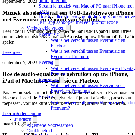
op mijn iPhone
september 5, 2023
Stream je muziek van Mac of PC naar iPhone met
SMB
Muziek afspelen vanaf een USB-flashdrive op iPhone
Hoe installeer je een app uit de App Store of active
met Evermusic en iXpand van SanDisk
je in-app aankopen met een promotiecode
Veelgestelde vragen
Leer hoe u Evermusic gebruikt met de SanDisk iXpand Flash Drive
Evermusic
om muziek rechtstreeks vanaf USB-opslag op uw iPhone of iPad af t
Wat is het verschil tussen Evermusic en
spelen.
Flacbox
Wat is het verschil tussen Evermusic en
Lees meer
Evermusic Premium
Evertag
september 5, 2023
Wat is het verschil tussen Evertag en Everta
Hoe de audio-equalizer te gebruiken op uw iPhone,
Premium
Evervideo
iPad of Mac met Evermusic en Flacbox
Wat is het verschil tussen Evervideo en
Evervideo Premium?
Pas uw muziek aan met de 10-bands audio-equalizer in Evermusic en
Flacbox
Flacbox. Leer hoe u frequentiebanden fijn kunt afstellen, presets kunt
Wat is het verschil tussen Flacbox en Flacb
toepassen, volume kunt versterken en configuraties kunt beheren.
Premium?
Ondersteuning
Lees meer
Juridisch
maart 18, 2022
Algemene Voorwaarden
Cookiebeleid