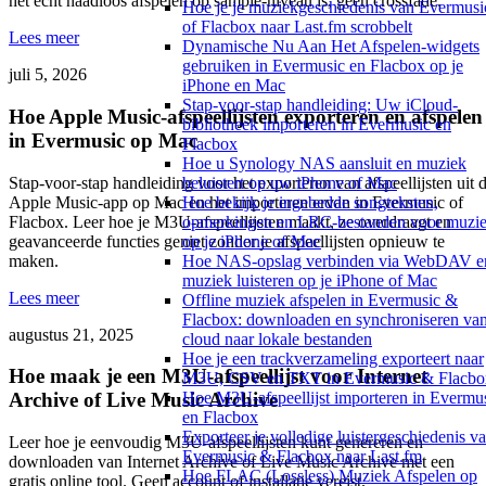
het echt naadloos afspelen op sample-niveau is, geen crossfade.
Hoe je je muziekgeschiedenis van Evermusi
of Flacbox naar Last.fm scrobbelt
Lees meer
Dynamische Nu Aan Het Afspelen-widgets
gebruiken in Evermusic en Flacbox op je
juli 5, 2026
iPhone en Mac
Stap-voor-stap handleiding: Uw iCloud-
Hoe Apple Music-afspeellijsten exporteren en afspelen
bibliotheek importeren in Evermusic en
in Evermusic op Mac
Flacbox
Hoe u Synology NAS aansluit en muziek
Stap-voor-stap handleiding voor het exporteren van afspeellijsten uit 
beluistert op uw iPhone of Mac
Apple Music-app op Mac en het importeren ervan in Evermusic of
Hoe bekijk je ingebedde songteksten,
Flacbox. Leer hoe je M3U-afspeellijsten maakt, ze overdraagt en
opmerkingen en LRC-bestanden voor muzi
geavanceerde functies geniet zonder je afspeellijsten opnieuw te
op je iPhone of Mac
maken.
Hoe NAS-opslag verbinden via WebDAV e
muziek luisteren op je iPhone of Mac
Lees meer
Offline muziek afspelen in Evermusic &
Flacbox: downloaden en synchroniseren va
augustus 21, 2025
cloud naar lokale bestanden
Hoe je een trackverzameling exporteert naar
Hoe maak je een M3U-afspeellijst voor Internet
M3U, CSV en TXT in Evermusic & Flacbo
Hoe M3U-afspeellijst importeren in Evermu
Archive of Live Music Archive
en Flacbox
Exporteer je volledige luistergeschiedenis v
Leer hoe je eenvoudig M3U-afspeellijsten kunt genereren en
Evermusic & Flacbox naar Last.fm
downloaden van Internet Archive of Live Music Archive met een
Hoe FLAC (Lossless) Muziek Afspelen op
gratis online tool. Geen account of installatie vereist.