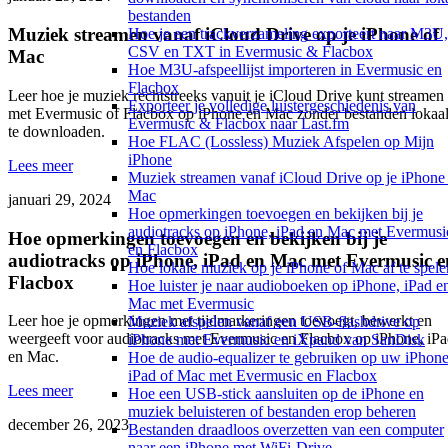
bestanden
Muziek streamen vanaf iCloud Drive op je iPhone of
Hoe je een trackverzameling exporteert naar M3U,
CSV en TXT in Evermusic & Flacbox
Mac
Hoe M3U-afspeellijst importeren in Evermusic en
Flacbox
Leer hoe je muziek rechtstreeks vanuit je iCloud Drive kunt streamen
Exporteer je volledige luistergeschiedenis van
met Evermusic of Flacbox op iPhone en Mac zonder bestanden lokaa
Evermusic & Flacbox naar Last.fm
te downloaden.
Hoe FLAC (Lossless) Muziek Afspelen op Mijn
iPhone
Lees meer
Muziek streamen vanaf iCloud Drive op je iPhone
Mac
januari 29, 2024
Hoe opmerkingen toevoegen en bekijken bij je
audiotracks op iPhone, iPad en Mac met Evermusi
Hoe opmerkingen toevoegen en bekijken bij je
en Flacbox
audiotracks op iPhone, iPad en Mac met Evermusic e
Hoe lokale muziek op je iPhone of Mac af te spele
Flacbox
Hoe luister je naar audioboeken op iPhone, iPad e
Mac met Evermusic
Leer hoe je opmerkingen met tijdmarkeringen toevoegt, bewerkt en
Muziek afspelen vanaf een USB-flashdrive op
weergeeft voor audiotracks met Evermusic en Flacbox op iPhone, iP
iPhone met Evermusic en iXpand van SanDisk
en Mac.
Hoe de audio-equalizer te gebruiken op uw iPhone
iPad of Mac met Evermusic en Flacbox
Lees meer
Hoe een USB-stick aansluiten op de iPhone en
muziek beluisteren of bestanden erop beheren
december 26, 2023
Bestanden draadloos overzetten van een computer
naar een iPhone met WiFi-Drive