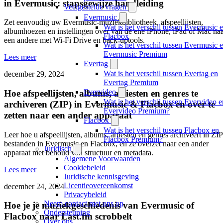
in Evermusic: stapsgewijze handleiding
Veelgestelde vragen
Evermusic
Zet eenvoudig uw Evermusic-muziekbibliotheek, afspeellijsten,
Wat is het verschil tussen Evermusic 
albumhoezen en instellingen over van de ene iPhone, iPad of Mac na
Flacbox
een andere met Wi-Fi Drive en back-uptools.
Wat is het verschil tussen Evermusic 
Evermusic Premium
Lees meer
Evertag
Wat is het verschil tussen Evertag en
december 29, 2024
Evertag Premium
Evervideo
Hoe afspeellijsten, albums, artiesten en genres te
Wat is het verschil tussen Evervideo e
archiveren (ZIP) in Evermusic & Flacbox en over te
Evervideo Premium?
zetten naar een ander apparaat
Flacbox
Wat is het verschil tussen Flacbox en
Leer hoe u afspeellijsten, albums, artiesten en genres archiveert in ZIP
Flacbox Premium?
bestanden in Evermusic en Flacbox, en ze overzet naar een ander
Juridisch
apparaat met behoud van structuur en metadata.
Algemene Voorwaarden
Cookiebeleid
Lees meer
Juridische kennisgeving
Licentieovereenkomst
december 24, 2024
Privacybeleid
Neem contact met ons op
Hoe je je muziekgeschiedenis van Evermusic of
Ondersteuning
Flacbox naar Last.fm scrobbelt
Over ons