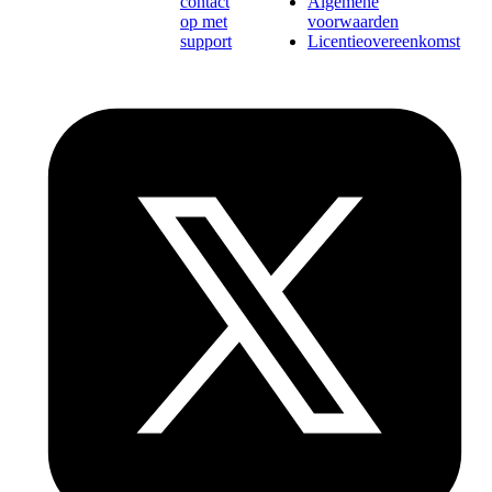
contact
Algemene
op met
voorwaarden
support
Licentieovereenkomst