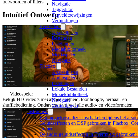
trefwoorden of filters.
Navigatie
Taggeditor
Intuïtief Ontwerp
Tagveldtoewijzingen
Verbindingen
Evervideo
Afspeellijsten
Bestanden
Instellingen
Mediabibliotheek
Mediaspeler
Navigatie
Flacbox
Afspeellijsten
Audiospeler
Instellingen
Lokale Bestanden
Videospeler
Muziekbibliotheek
Bekijk HD-video’s met afspeelsnelheid, toonhoogte, herhaal- en
Navigatie
shufflebediening. Ondersteunt vrijwel alle audio- en videoformaten.
Verbindingen
Instructies
Een muziekvisualizer inschakelen tijdens het afs
Geluidseffecten en DSP gebruiken in Flacbox: Co
en meer
De audio-geluidseffecten in Evermusic gebruiken: