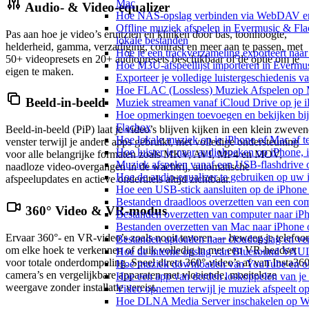
Mac
Audio- & Video-equalizer
Hoe NAS-opslag verbinden via WebDAV en m
Offline muziek afspelen in Evermusic & Fl
Pas aan hoe je video’s eruitzien en klinken door bas, toonhoogte,
lokale bestanden
helderheid, gamma, verzadiging, contrast en meer aan te passen, met
Hoe je een trackverzameling exporteert n
50+ videopresets en 20+ audiopresets beschikbaar of de optie om je
Hoe M3U-afspeellijst importeren in Evermu
eigen te maken.
Exporteer je volledige luistergeschiedenis 
Hoe FLAC (Lossless) Muziek Afspelen op 
Beeld-in-beeld
Muziek streamen vanaf iCloud Drive op je 
Hoe opmerkingen toevoegen en bekijken bij
Flacbox
Beeld-in-beeld (PiP) laat je video’s blijven kijken in een klein zweve
Hoe lokale muziek op je iPhone of Mac af t
venster terwijl je andere apps gebruikt, met volledige ondersteuning
Hoe luister je naar audioboeken op iPhone,
voor alle belangrijke formaten zoals MKV, AVI, MP4 en MOV,
Muziek afspelen vanaf een USB-flashdrive
naadloze video-overgangen in de wachtrij, automatische
Hoe de audio-equalizer te gebruiken op uw
afspeelupdates en actieve ondertitels altijd zichtbaar.
Hoe een USB-stick aansluiten op de iPhone 
Bestanden draadloos overzetten van een co
360° Video & VR-modus
Bestanden overzetten van computer naar iP
Bestanden overzetten van Mac naar iPhone 
Ervaar 360°- en VR-video’s zoals nooit tevoren — beweeg je telefoo
Bestanden uploaden naar cloudopslag en ve
om elke hoek te verkennen of duik volledig in met een VR-headset
Hoe de interne opslag van Bluesound VAULT
voor totale onderdompeling. Speel direct 360°-video’s af van Insta360
Hoe muziek downloaden van YouTube en off
camera’s en vergelijkbare apparaten met vloeiende, moeiteloze
Hoe een app van derden loskoppelen van je
weergave zonder installatie vereist.
Video opnemen terwijl je muziek afspeelt o
Hoe DLNA Media Server inschakelen op Wi