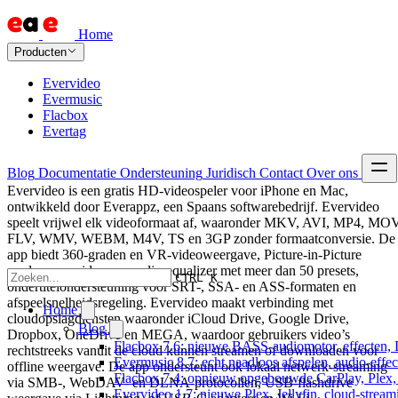
Home
Producten
Evervideo
Evermusic
Flacbox
Evertag
Blog
Documentatie
Ondersteuning
Juridisch
Contact
Over ons
Evervideo is een gratis HD-videospeler voor iPhone en Mac,
ontwikkeld door Everappz, een Spaans softwarebedrijf. Evervideo
speelt vrijwel elk videoformaat af, waaronder MKV, AVI, MP4, MOV
FLV, WMV, WEBM, M4V, TS en 3GP zonder formaatconversie. De
app biedt 360-graden en VR-videoweergave, Picture-in-Picture
modus, een video- en audio-equalizer met meer dan 50 presets,
CTRL K
ondertitelondersteuning voor SRT-, SSA- en ASS-formaten en
afspeelsnelheidsregeling. Evervideo maakt verbinding met
Home
cloudopslagdiensten waaronder iCloud Drive, Google Drive,
Blog
Dropbox, OneDrive en MEGA, waardoor gebruikers video’s
Flacbox 7.6: nieuwe BASS-audiomotor, effecten, 
rechtstreeks vanuit de cloud kunnen streamen of downloaden voor
Evermusic 8.7: echt naadloos afspelen, audio-effe
offline weergave. De app ondersteunt ook lokaal netwerk-streaming
Flacbox 7.4: opnieuw opgebouwde CarPlay, Plex, J
via SMB-, WebDAV- en DLNA-protocollen, USB-flashdrive
Evervideo 1.7: nieuwe Plex, Jellyfin, cloud-stream