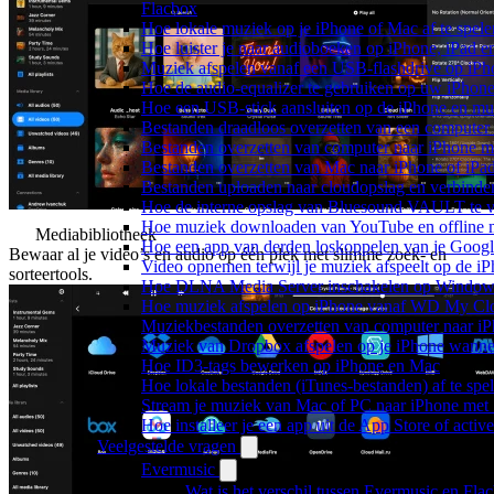
Flacbox
Hoe lokale muziek op je iPhone of Mac af te spele
Hoe luister je naar audioboeken op iPhone, iPad 
Muziek afspelen vanaf een USB-flashdrive op iP
Hoe de audio-equalizer te gebruiken op uw iPhon
Hoe een USB-stick aansluiten op de iPhone en muz
Bestanden draadloos overzetten van een computer
Bestanden overzetten van computer naar iPhone m
Bestanden overzetten van Mac naar iPhone of iPa
Bestanden uploaden naar cloudopslag en verbinde
Hoe de interne opslag van Bluesound VAULT te v
Hoe muziek downloaden van YouTube en offline m
Mediabibliotheek
Hoe een app van derden loskoppelen van je Googl
Bewaar al je video’s en audio op één plek met slimme zoek- en
Video opnemen terwijl je muziek afspeelt op de i
sorteertools.
Hoe DLNA Media Server inschakelen op Windows 
Hoe muziek afspelen op iPhone vanaf WD My C
Muziekbestanden overzetten van computer naar i
Muziek van Dropbox afspelen op je iPhone wanneer
Hoe ID3-tags bewerken op iPhone en Mac
Hoe lokale bestanden (iTunes-bestanden) af te spe
Stream je muziek van Mac of PC naar iPhone me
Hoe installeer je een app uit de App Store of acti
Veelgestelde vragen
Evermusic
Wat is het verschil tussen Evermusic en Fla