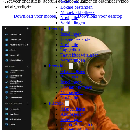
• Activeer ondertitels, gebruik de video-equalizer en organiseer video’
Instellingen
met afspeellijsten
Lokale bestanden
Muziekbibliotheek
Download voor mobiel
Download voor desktop
Navigatie
Verbindingen
Evertag
Instellingen
Lokale bestanden
Navigatie
Taggeditor
Tagveldtoewijzingen
Verbindingen
Evervideo
Afspeellijsten
Bestanden
Instellingen
Mediabibliotheek
Mediaspeler
Navigatie
Flacbox
Afspeellijsten
Audiospeler
Instellingen
Lokale Bestanden
Muziekbibliotheek