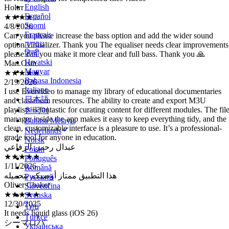
English
4/8/2026
Español
Can you please increase the bass option and add the wider sound
Suomi
option virtualizer. Thank you The equaliser needs clear improvements
Français
please can you make it more clear and full bass. Thank you 🙏
עברית
Man.Osm
हिन्दी
★★★★★
Hrvatski
2/19/2026
Magyar
I use Evervideo to manage my library of educational documentaries
Bahasa Indonesia
and classroom resources. The ability to create and export M3U
Italiano
playlists is fantastic for curating content for different modules. The fil
日本語
manager inside the app makes it easy to keep everything tidy, and the
clean, customizable interface is a pleasure to use. It’s a professional-
한국어
grade tool for anyone in education.
Bahasa Melayu
عبدال رحمن الرفاعي
Nederlands
★★★★★
Norsk
1/11/2026
Polski
هذا التطبيق ممتاز أوصيكم بتحميله
Português
Oliver Chaker
Română
★★★★★
Русский
12/30/2025
Slovenčina
It needs liquid glass (iOS 26)
Svenska
シーマロバ
ไทย
★★★★★
Türkçe
12/2/2025
Українська