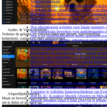
Volumenormalisatie
Naadloos afspelen inschakelen en gebruiken in E
Hoe Apple Music-afspeellijsten exporteren en afs
Hoe maak je een M3U-afspeellijst voor Internet A
Hoe speel je muziek af van Mac / PC / Linux / 
Hoe speel je je eigen muziek af op iPhone met Ca
Hoe albumhoezen wijzigen voor lokale nummers op 
Audio- & Video-equalizer
Hoe songteksten bewerken voor audiobestanden 
Verbeter de geluids- en videokwaliteit met presets, basversterking,
Hoe u uw muziekbibliotheek tussen apparaten over
helderheid, contrast en meer aanpassingen.
Hoe afspeellijsten, albums, artiesten en genres te 
naar een ander apparaat
Hoe je je muziekgeschiedenis van Evermusic of Fl
Dynamische Nu Aan Het Afspelen-widgets gebruik
Stap-voor-stap handleiding: Uw iCloud-bibliothee
Hoe u Synology NAS aansluit en muziek beluiste
Hoe bekijk je ingebedde songteksten, opmerking
Hoe NAS-opslag verbinden via WebDAV en muziek
Offline muziek afspelen in Evermusic & Flacbox: 
bestanden
Hoe je een trackverzameling exporteert naar M3
Hoe M3U-afspeellijst importeren in Evermusic en
Exporteer je volledige luistergeschiedenis van Ev
Afspeellijstbeheerder
Hoe FLAC (Lossless) Muziek Afspelen op Mijn i
Maak en bewerk afspeellijsten, herorden nummers en exporteer als Z
Muziek streamen vanaf iCloud Drive op je iPhone
om te delen of als back-up.
Hoe opmerkingen toevoegen en bekijken bij je au