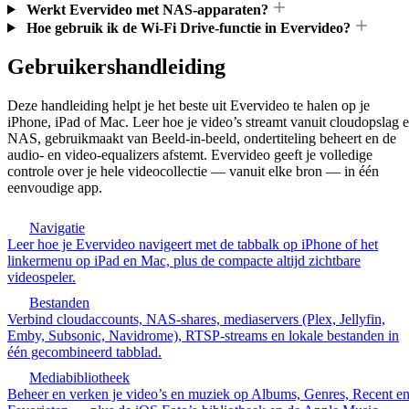
Werkt Evervideo met NAS-apparaten?
Hoe gebruik ik de Wi-Fi Drive-functie in Evervideo?
Gebruikershandleiding
Deze handleiding helpt je het beste uit Evervideo te halen op je
iPhone, iPad of Mac. Leer hoe je video’s streamt vanuit cloudopslag 
NAS, gebruikmaakt van Beeld-in-beeld, ondertiteling beheert en de
audio- en video-equalizers afstemt. Evervideo geeft je volledige
controle over je hele videocollectie — vanuit elke bron — in één
eenvoudige app.
Navigatie
Leer hoe je Evervideo navigeert met de tabbalk op iPhone of het
linkermenu op iPad en Mac, plus de compacte altijd zichtbare
videospeler.
Bestanden
Verbind cloudaccounts, NAS-shares, mediaservers (Plex, Jellyfin,
Emby, Subsonic, Navidrome), RTSP-streams en lokale bestanden in
één gecombineerd tabblad.
Mediabibliotheek
Beheer en verken je video’s en muziek op Albums, Genres, Recent e