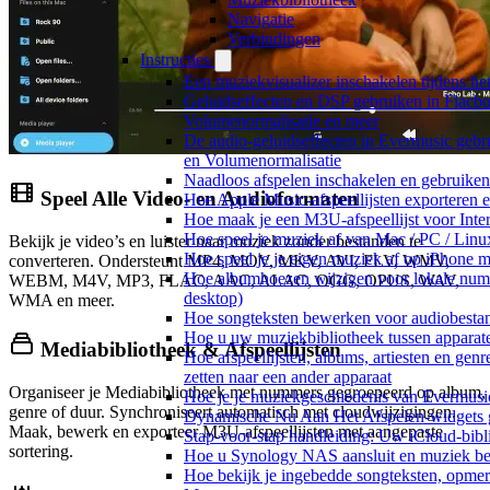
Navigatie
Verbindingen
Instructies
Een muziekvisualizer inschakelen tijdens h
Geluidseffecten en DSP gebruiken in Flacbo
Volumenormalisatie en meer
De audio-geluidseffecten in Evermusic gebr
en Volumenormalisatie
Naadloos afspelen inschakelen en gebruike
Speel Alle Video- en Audioformaten
Hoe Apple Music-afspeellijsten exporteren 
Hoe maak je een M3U-afspeellijst voor Inte
Hoe speel je muziek af van Mac / PC / Li
Bekijk je video’s en luister naar muziek zonder bestanden te
Hoe speel je je eigen muziek af op iPhone 
converteren. Ondersteunt MP4, MOV, MKV, AVI, FLV, WMV,
Hoe albumhoezen wijzigen voor lokale numme
WEBM, M4V, MP3, FLAC, AAC, ALAC, OGG, OPUS, WAV,
desktop)
WMA en meer.
Hoe songteksten bewerken voor audiobest
Hoe u uw muziekbibliotheek tussen apparate
Mediabibliotheek & Afspeellijsten
Hoe afspeellijsten, albums, artiesten en gen
zetten naar een ander apparaat
Organiseer je Mediabibliotheek met nummers gegroepeerd op album,
Hoe je je muziekgeschiedenis van Evermusic
genre of duur. Synchroniseert automatisch met cloudwijzigingen.
Dynamische Nu Aan Het Afspelen-widgets g
Maak, bewerk en exporteer M3U-afspeellijsten met aangepaste
Stap-voor-stap handleiding: Uw iCloud-bibl
sortering.
Hoe u Synology NAS aansluit en muziek bel
Hoe bekijk je ingebedde songteksten, opme