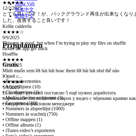
とても良いです！が、バックグラウンド再生が出来なくなり
Tiếng Việt
した、改善すること良いです！
简体中文
Kellie calderón
繁體中文
★★★★☆
9/9/2025
This app is good, but when I’m trying to play my files on shuffle
mode, the app get stuck
Hoa89a
Prijsplannen
★★★★★
7/31/2025
Mình muốn xem lời bài hát hoac them lời bài hát như thế nào
Gratis
Юрий с...
★★★★★
5/9/2025
• Bevat advertenties
Если будет русский поставлю 5 ещё нужно доработать
• Afspeellijsten (10)
нормальное соотношение сторон у видео с чёрными краями как
• Cloudservices (3)
стандартном файловом менеджере
• Mediacollecties archiveren (3)
• Favorieten (100)
• Nummers in afspeellijst (1000)
• Nummers in wachtrij (750)
• Offline mappen (1)
• Offline albums (1)
• iTunes-video’s exporteren
• Foto’s-video’s exporteren