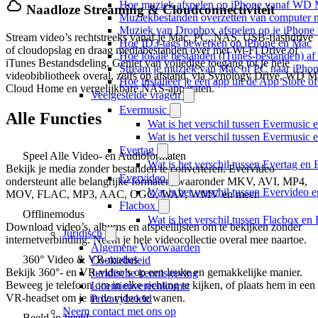
Hoe muziek afspelen op iPhone vanaf WD
Naadloze Streaming & Cloudconnectiviteit
Muziekbestanden overzetten van computer n
Muziek van Dropbox afspelen op je iPhone w
Stream video’s rechtstreeks vanaf je Mac, PC, NAS, USB-flashdrive
Hoe ID3-tags bewerken op iPhone en Mac
of cloudopslag en draag mediabestanden over met Wi-Fi Drive of
Hoe lokale bestanden (iTunes-bestanden) af 
iTunes Bestandsdeling. Geniet van volledige toegang tot je hele
Stream je muziek van Mac of PC naar iPh
videobibliotheek overal, zelfs op afstand, via Synology Drive, WD 
Hoe installeer je een app uit de App Store 
Cloud Home en vergelijkbare NAS-apparaten.
Veelgestelde vragen
Evermusic
Alle Functies
Wat is het verschil tussen Evermusic 
Wat is het verschil tussen Evermusic
Evertag
Speel Alle Video- en Audioformaten
Wat is het verschil tussen Evertag e
Bekijk je media zonder bestanden te converteren. Evervideo
Evervideo
ondersteunt alle belangrijke formaten, waaronder MKV, AVI, MP4,
Wat is het verschil tussen Evervideo
MOV, FLAC, MP3, AAC, OGG, WAV, WMV en meer.
Flacbox
Offlinemodus
Wat is het verschil tussen Flacbox e
Download video’s, albums en afspeellijsten om te bekijken zonder
Juridisch
internetverbinding. Neem je hele videocollectie overal mee naartoe.
Algemene Voorwaarden
360° Video & VR-modus
Cookiebeleid
Bekijk 360°- en VR-video’s op een leuke en gemakkelijke manier.
Juridische kennisgeving
Beweeg je telefoon om in elke richting te kijken, of plaats hem in een
Licentieovereenkomst
VR-headset om je in de video te wanen.
Privacybeleid
Neem contact met ons op
Beeld-in-beeld