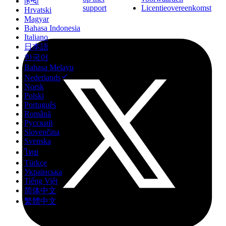
हिन्दी
support
Licentieovereenkomst
Hrvatski
Magyar
Bahasa Indonesia
Italiano
日本語
한국어
Bahasa Melayu
Nederlands
Norsk
Polski
Português
Română
Русский
Slovenčina
Svenska
ไทย
Türkçe
Українська
Tiếng Việt
简体中文
繁體中文