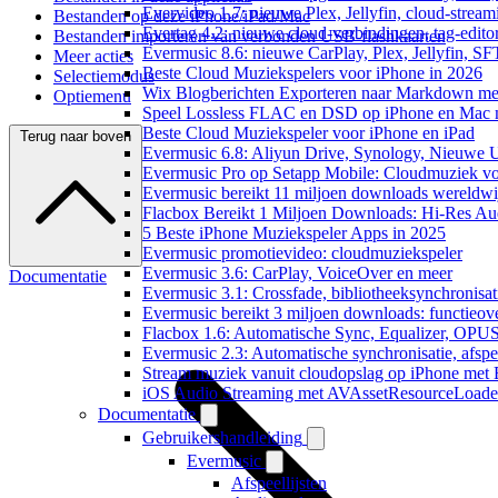
Evervideo 1.7: nieuwe Plex, Jellyfin, cloud-stream
Bestanden op deze iPhone/iPad/Mac
Evertag 4.2: nieuwe cloud-verbindingen, tag-editor
Bestanden importeren van verbonden USB-flashkaarten
Evermusic 8.6: nieuwe CarPlay, Plex, Jellyfin, SF
Meer acties
Beste Cloud Muziekspelers voor iPhone in 2026
Selectiemodus
Wix Blogberichten Exporteren naar Markdown m
Optiemenu
Speel Lossless FLAC en DSD op iPhone en Mac 
Beste Cloud Muziekspeler voor iPhone en iPad
Terug naar boven
Evermusic 6.8: Aliyun Drive, Synology, Nieuwe UI
Evermusic Pro op Setapp Mobile: Cloudmuziek v
Evermusic bereikt 11 miljoen downloads wereldwi
Flacbox Bereikt 1 Miljoen Downloads: Hi-Res Au
5 Beste iPhone Muziekspeler Apps in 2025
Evermusic promotievideo: cloudmuziekspeler
Evermusic 3.6: CarPlay, VoiceOver en meer
Documentatie
Evermusic 3.1: Crossfade, bibliotheeksynchronisat
Evermusic bereikt 3 miljoen downloads: functieove
Flacbox 1.6: Automatische Sync, Equalizer, OPU
Evermusic 2.3: Automatische synchronisatie, afspee
Stream muziek vanuit cloudopslag op iPhone met
iOS Audio Streaming met AVAssetResourceLoade
Documentatie
Gebruikershandleiding
Evermusic
Afspeellijsten