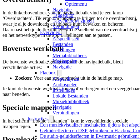
Optiemenu
Navigatie
In de linkerbovenhoek van de navigatiebalk vind je een knop
Taggeditor
‘Overdrachten’. Tik erop om toegang te krijgen tot de overdrachtsrij,
Tagveldtoewijzingen
waar je al je downloads en uploads kunt bewaken en beheren.
Verbindingen
Daarnaast heb je de flexibiliteit om de snelheid van de overdrachtsrij
Evervideo
en het netwerktype in de app-instellingen aan te passen.
Afspeellijsten
Bestanden
Bovenste werkbalk
Instellingen
Mediabibliotheek
Mediaspeler
De bovenste werkbalk, gelegen onder de navigatiebalk, biedt
Navigatie
verschillende acties:
Flacbox
Zoeken:
Voer een zoekopdracht uit in de huidige map.
Afspeellijsten
Audiospeler
Je kunt de bovenste werkbalk tonen of verbergen met een veeggebaar
Instellingen
naar beneden.
Lokale Bestanden
Muziekbibliotheek
Speciale mappen
Navigatie
Verbindingen
Instructies
In het scherm “Lokale bestanden” kom je verschillende speciale
Een muziekvisualizer inschakelen tijdens het afs
mappen tegen.
Geluidseffecten en DSP gebruiken in Flacbox: Co
De audio-geluidseffecten in Evermusic gebruiken:
Downloads