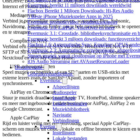
OneDrive, Box, MEGA en pCloud, plus privacygerichte clouds zoals
Evermusic bereikt 11 miljoen downloads wereldwijd
Internxt en Proton Drive.
Flacbox Bereikt 1 Miljoen Downloads: Hi-Res Audio
Mediaservers
5 Beste iPhone Muziekspeler Apps in 2025
Verbind je persoonlijke mediaservers, waaronder Plex, Subsonic,
Evermusic promotievideo: cloudmuziekspeler
Navidrome, Jellyfin en Emby, om je hele muziekbibliotheek te opene
Evermusic 3.6: CarPlay, VoiceOver en meer
en te streamen.
Evermusic 3.1: Crossfade, bibliotheeksynchronisatie en 
Evermusic bereikt 3 miljoen downloads: functieoverzicht
Computer en NAS
Flacbox 1.6: Automatische Sync, Equalizer, OPUS-onde
Verbind een computer of NAS via SMB, WebDAV, DLNA, FTP,
Evermusic 2.3: Automatische synchronisatie, afspeelposit
SFTP of NFS, met native ondersteuning voor QNAP, Synology,
Stream muziek vanuit cloudopslag op iPhone met Everm
Nextcloud en WD My Cloud Home.
iOS Audio Streaming met AVAssetResourceLoader
USB-geheugenkaarten
Documentatie
Speel muziek rechtstreeks af van SD-kaarten en USB-sticks met
Gebruikershandleiding
externe lezers zoals de SanDisk iXpand, zonder importeren of
Evermusic
synchroniseren.
Afspeellijsten
AirPlay en Chromecast
Audiospeler
Stuur je muziek draadloos naar Apple TV, HomePod, slimme speaker
Instellingen
en meer met ingebouwde ondersteuning voor AirPlay, AirPlay 2 en
Lokale bestanden
Google Chromecast.
Muziekbibliotheek
Navigatie
Apple CarPlay
Verbindingen
Rijd en luister veilig met een eenvoudig, speciaal Apple CarPlay-
Evertag
scherm om muziek uit cloud-, lokale en offline bronnen te kiezen en t
Instellingen
bedienen.
Lokale bestanden