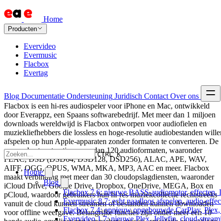
Home
Producten
Evervideo
Evermusic
Flacbox
Evertag
Blog
Documentatie
Ondersteuning
Juridisch
Contact
Over ons
Flacbox is een hi-res audiospeler voor iPhone en Mac, ontwikkeld
door Everappz, een Spaans softwarebedrijf. Met meer dan 1 miljoen
downloads wereldwijd is Flacbox ontworpen voor audiofielen en
muziekliefhebbers die lossless en hoge-resolutie audiobestanden wille
afspelen op hun Apple-apparaten zonder formaten te converteren. De
app ondersteunt native meer dan 120 audioformaten, waaronder
CTRL K
FLAC, DSD (DSD64, DSD128, DSD256), ALAC, APE, WAV,
AIFF, OGG, OPUS, WMA, MKA, MP3, AAC en meer. Flacbox
Home
maakt verbinding met meer dan 30 cloudopslagdiensten, waaronder
Blog
iCloud Drive, Google Drive, Dropbox, OneDrive, MEGA, Box en
Flacbox 7.6: nieuwe BASS-audiomotor, effecten, 
pCloud, waardoor gebruikers hun hi-res muziekcollectie rechtstreeks
Evermusic 8.7: echt naadloos afspelen, audio-effe
vanuit de cloud kunnen streamen of bestanden kunnen downloaden
Flacbox 7.4: opnieuw opgebouwde CarPlay, Plex, J
voor offline weergave. Belangrijke functies zijn onder meer een 10-
Evervideo 1.7: nieuwe Plex, Jellyfin, cloud-stream