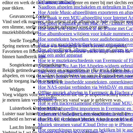
Volumenormalisatie
editor en werk de titel, artiest, album, genre en meer bij met slechts ee
Naadloos afspelen inschakelen en gebruiken in E
paar tikken.
Hoe Apple Music-afspeellijsten exporteren en afs
Geavanceerd Zoeken
Hoe maak je een M3U-afspeellijst voor Internet A
Vind snel elk nummer, elke artiest of elk album in je hele collectie met
Hoe speel je muziek af van Mac / PC / Linux / 
een slimme, snelle zoekfunctie gebouwd voor zeer grote
Hoe speel je je eigen muziek af op iPhone met Ca
muziekbibliotheken.
Hoe albumhoezen wijzigen voor lokale nummers op 
Hoe songteksten bewerken voor audiobestanden 
Snelle Toegang
Hoe u uw muziekbibliotheek tussen apparaten over
Spring meteen terug naar wat belangrijk is met Recent Afgespeeld,
Hoe afspeellijsten, albums, artiesten en genres te 
Favorieten en Bladwijzers, zodat je favoriete tracks altijd met één tik
naar een ander apparaat
binnen handbereik zijn.
Hoe je je muziekgeschiedenis van Evermusic of Fl
Songteksten en Opmerkingen
Dynamische Nu Aan Het Afspelen-widgets gebruik
Bekijk getimede songteksten en songnotities in elke track tijdens het
Stap-voor-stap handleiding: Uw iCloud-bibliothee
afspelen, en voeg de widget Songteksten toe aan je Beginscherm voo
Hoe u Synology NAS aansluit en muziek beluiste
snelle toegang in één oogopslag.
Hoe bekijk je ingebedde songteksten, opmerking
Hoe NAS-opslag verbinden via WebDAV en muziek
Widgets
Offline muziek afspelen in Evermusic & Flacbox: 
Voeg widgets voor het Beginscherm toe die je afspeelwachtrij tonen 
bestanden
je meteen laten verdergaan, precies vanaf waar je gebleven was.
Hoe je een trackverzameling exporteert naar M3
Luisterboek Ondersteuning
Hoe M3U-afspeellijst importeren in Evermusic en
Luister naar luisterboeken met bladwijzers, een slaaptimer, instelbare
Exporteer je volledige luistergeschiedenis van Ev
snelheid en hervat afspelen dat verdergaat precies waar je gestopt was
Hoe FLAC (Lossless) Muziek Afspelen op Mijn i
Muziek streamen vanaf iCloud Drive op je iPhone
Last.fm Integratie
Hoe opmerkingen toevoegen en bekijken bij je au
Verbind je Last.fm-account om tracks te scrobbelen, je