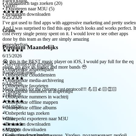
★★★★★
• Automatisch tags zoeken (20)
6/25/2026
• Exporteren naar M3U (5)
I’ve got used to find apps with aggressive marketing and pretty useles
• Bestanden downloaden
And I was surprised to find this app which looks and works perfect. It
cost every single penny spent on it. I would love to see other apps
done by this team as they are simply amazing
Gratis
jamesdeefran
★★★★★
6/15/2026
Premium Maandelijks
😭 this is the BEST music player on iOS, I would pay full for the eq
alone, pls give us higher and more bands 🥹
RomRomRomeo
• Advertentievrije ervaring
★★★★★
• Onbeperkte afspeellijsten
6/14/2026
• Onbeperkte clouddiensten
Many thanks for the chrome cast protocol!!! 💪🏻👍🏻👏🏻
• Onbeperkte media-archivering
리화유온
• Onbeperkte favorieten
★★★★★
• Onbeperkte nummers in afspeellijst
6/11/2026
• Onbeperkte nummers in wachtrij
• Onbeperkte offline mappen
ㅎ
• Onbeperkte offline albums
Wilfuc
• Onbeperkt tags zoeken
★★★★★
• Onbeperkt exporteren naar M3U
6/9/2026
• Bestanden downloaden
Очень нравится приложение. Удобно, поддерживает любой
• Mappen downloaden
формат . Благодарю
• Collecties downloaden