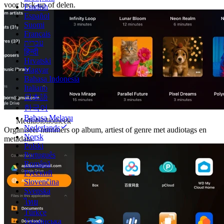
voor back-up of delen.
English
Español
Suomi
Français
עברית
हिन्दी
Hrvatski
Magyar
Bahasa Indonesia
Italiano
日本語
한국어
Bahasa Melayu
Mediabibliotheek
Nederlands
Organiseer nummers op album, artiest of genre met audiotags en
Norsk
metadata.
Polski
Português
Română
Русский
Slovenčina
Svenska
ไทย
Türkçe
Українська