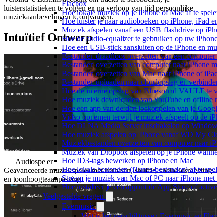
Flacbox
luisterstatistieken te volgen en na verloop van tijd persoonlijke
Hoe lokale muziek op je iPhone of Mac af te spele
muziekaanbevelingen te ontvangen.
Hoe luister je naar audioboeken op iPhone, iPad 
Muziek afspelen vanaf een USB-flashdrive op iP
Intuïtief Ontwerp
Hoe de audio-equalizer te gebruiken op uw iPhon
Hoe een USB-stick aansluiten op de iPhone en muz
Bestanden draadloos overzetten van een computer
Bestanden overzetten van computer naar iPhone m
Bestanden overzetten van Mac naar iPhone of iPa
Bestanden uploaden naar cloudopslag en verbinde
Hoe de interne opslag van Bluesound VAULT te v
Hoe muziek downloaden van YouTube en offline m
Hoe een app van derden loskoppelen van je Googl
Video opnemen terwijl je muziek afspeelt op de i
Hoe DLNA Media Server inschakelen op Windows 
Hoe muziek afspelen op iPhone vanaf WD My C
Muziekbestanden overzetten van computer naar i
Muziek van Dropbox afspelen op je iPhone wanneer
Hoe ID3-tags bewerken op iPhone en Mac
Audiospeler
Hoe lokale bestanden (iTunes-bestanden) af te spe
Geavanceerde muziekspeler met herhalen, shuffle, snelheidsregeling
Stream je muziek van Mac of PC naar iPhone me
en toonhoogteaanpassing.
Hoe installeer je een app uit de App Store of acti
Veelgestelde vragen
Evermusic
Wat is het verschil tussen Evermusic en Fla