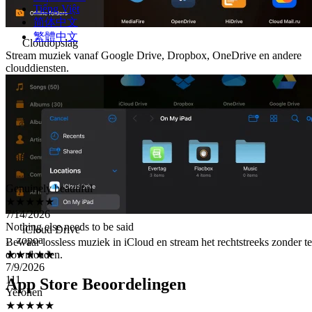
Tiếng Việt
简体中文
繁體中文
Cloudopslag
Stream muziek vanaf Google Drive, Dropbox, OneDrive en andere
clouddiensten.
Genuinely beautiful
★★★★★
7/14/2026
Nothing else needs to be said
。zopoa
iCloud Drive
★★★★★
Bewaar lossless muziek in iCloud en stream het rechtstreeks zonder te
7/9/2026
downloaden.
111
Yerohen
App Store Beoordelingen
★★★★★
7/6/2026
Best app for music…but please add Drime cloud because they do not