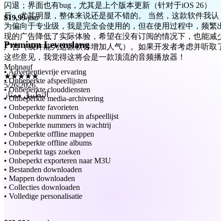
为偏向于专业级，我是完全会使用的，但在使用过程中，频繁
$19,99
/jaar
现的广告降低了实际体验，希望在没有订阅的情况下，也能减
广告（或许能为这款软件增加人气）。如果开发者考虑并听取
这些意见，我觉得这将会是一款顶流的音频播放器！
Premium Levenslang
Mohnauf
★★★★★
5/26/2026
• Advertentievrije ervaring
التطبيق ممتاز
• Onbeperkte afspeellijsten
• Onbeperkte clouddiensten
• Onbeperkte media-archivering
• Onbeperkte favorieten
• Onbeperkte nummers in afspeellijst
• Onbeperkte nummers in wachtrij
• Onbeperkte offline mappen
• Onbeperkte offline albums
• Onbeperkt tags zoeken
• Onbeperkt exporteren naar M3U
• Bestanden downloaden
• Mappen downloaden
• Collecties downloaden
• Volledige personalisatie