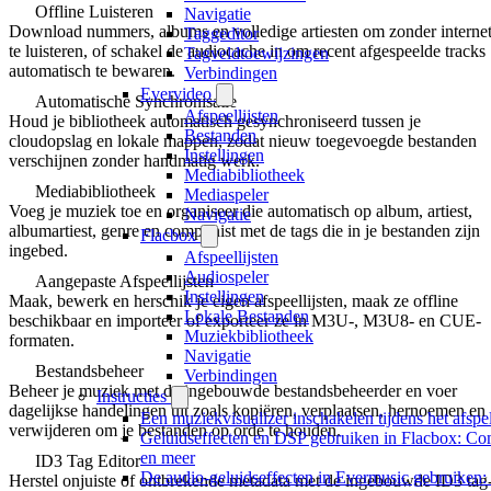
Offline Luisteren
Navigatie
Download nummers, albums en volledige artiesten om zonder interne
Taggeditor
te luisteren, of schakel de audiocache in om recent afgespeelde tracks
Tagveldtoewijzingen
automatisch te bewaren.
Verbindingen
Evervideo
Automatische Synchronisatie
Afspeellijsten
Houd je bibliotheek automatisch gesynchroniseerd tussen je
Bestanden
cloudopslag en lokale mappen, zodat nieuw toegevoegde bestanden
Instellingen
verschijnen zonder handmatig werk.
Mediabibliotheek
Mediabibliotheek
Mediaspeler
Voeg je muziek toe en organiseer die automatisch op album, artiest,
Navigatie
albumartiest, genre en componist met de tags die in je bestanden zijn
Flacbox
ingebed.
Afspeellijsten
Audiospeler
Aangepaste Afspeellijsten
Instellingen
Maak, bewerk en herschik je eigen afspeellijsten, maak ze offline
Lokale Bestanden
beschikbaar en importeer of exporteer ze in M3U-, M3U8- en CUE-
Muziekbibliotheek
formaten.
Navigatie
Bestandsbeheer
Verbindingen
Beheer je muziek met de ingebouwde bestandsbeheerder en voer
Instructies
dagelijkse handelingen uit zoals kopiëren, verplaatsen, hernoemen en
Een muziekvisualizer inschakelen tijdens het afs
verwijderen om je bestanden op orde te houden.
Geluidseffecten en DSP gebruiken in Flacbox: Co
en meer
ID3 Tag Editor
De audio-geluidseffecten in Evermusic gebruiken:
Herstel onjuiste of ontbrekende metadata met de ingebouwde ID3 tag