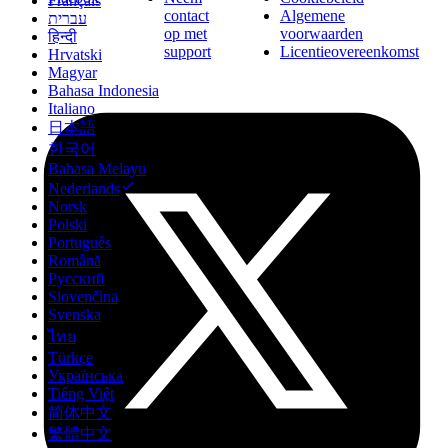
Français
contact
Algemene
עברית
op met
voorwaarden
हिन्दी
support
Licentieovereenkomst
Hrvatski
Magyar
Bahasa Indonesia
Italiano
日本語
한국어
Bahasa Melayu
Nederlands
Norsk
Polski
Português
Română
Русский
Slovenčina
Svenska
ไทย
Türkçe
Українська
Tiếng Việt
简体中文
繁體中文