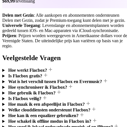
$69,99
/levenslang
Delen met Gezin
: Alle aankopen en abonnementen ondersteunen
Delen met Gezin, zodat je Premium-toegang kunt delen met je gezin.
Universele Toegang
: Levenslange en abonnementsplannen worden
gedeeld tussen iOS- en Mac-apparaten via iCloud-synchronisatie.
Prijzen
: Prijzen worden weergegeven in Amerikaanse dollars voor d
Verenigde Staten. De uiteindelijke prijs kan variëren op basis van je
regio.
Veelgestelde Vragen
Hoe werkt Flacbox?
Is Flacbox gratis?
Wat is het verschil tussen Flacbox en Evermusic?
Hoe synchroniseer ik Flacbox?
Hoe gebruik ik Flacbox?
Is Flacbox veilig?
Hoe maak ik een afspeellijst in Flacbox?
Welke clouddiensten ondersteunt Flacbox?
Hoe kan ik een equalizer gebruiken?
Hoe schakel ik offline modus in Flacbox in?
Hoe speel ik lokaal gedownloade muziek af op iPhone?