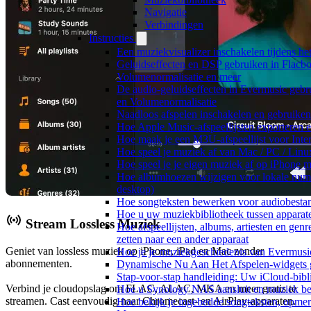
Navigatie
Verbindingen
Instructies
Een muziekvisualizer inschakelen tijdens h
Geluidseffecten en DSP gebruiken in Flacbo
Volumenormalisatie en meer
De audio-geluidseffecten in Evermusic gebr
en Volumenormalisatie
Naadloos afspelen inschakelen en gebruike
Hoe Apple Music-afspeellijsten exporteren 
Hoe maak je een M3U-afspeellijst voor Inte
Hoe speel je muziek af van Mac / PC / Li
Hoe speel je je eigen muziek af op iPhone 
Hoe albumhoezen wijzigen voor lokale numme
desktop)
Hoe songteksten bewerken voor audiobest
Hoe u uw muziekbibliotheek tussen apparate
Stream Lossless Muziek
Hoe afspeellijsten, albums, artiesten en gen
zetten naar een ander apparaat
Geniet van lossless muziek op iPhone, iPad en Mac zonder
Hoe je je muziekgeschiedenis van Evermusic
abonnementen.
Dynamische Nu Aan Het Afspelen-widgets g
Stap-voor-stap handleiding: Uw iCloud-bibl
Verbind je cloudopslag om FLAC, ALAC, MKA en meer gratis te
Hoe u Synology NAS aansluit en muziek bel
streamen. Cast eenvoudig naar Chromecast- en AirPlay-apparaten.
Hoe bekijk je ingebedde songteksten, opme