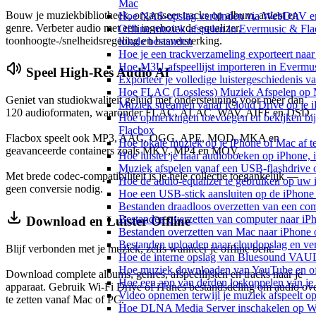
Mac
Bouw je muziekbibliotheek, organiseer tracks op album, artiest en
Hoe NAS-opslag verbinden via WebDAV en m
genre. Verbeter audio met een ingebouwde equalizer,
Offline muziek afspelen in Evermusic & Fl
toonhoogte-/snelheidsregeling en basversterking.
lokale bestanden
Hoe je een trackverzameling exporteert n
Hoe M3U-afspeellijst importeren in Evermu
Speel High-Res Audio Af
Exporteer je volledige luistergeschiedenis 
Hoe FLAC (Lossless) Muziek Afspelen op 
Geniet van studiokwaliteit geluid met ondersteuning voor meer dan
Muziek streamen vanaf iCloud Drive op je 
120 audioformaten, waaronder FLAC, ALAC, WAV, AIFF en DSD.
Hoe opmerkingen toevoegen en bekijken bij
Flacbox
Flacbox speelt ook MP3, AAC, OGG, APE, MOD, MKA en
Hoe lokale muziek op je iPhone of Mac af t
geavanceerde containers zoals MKV, MP4 en MOV.
Hoe luister je naar audioboeken op iPhone,
Muziek afspelen vanaf een USB-flashdrive
Met brede codec-compatibiliteit is je hele collectie toegankelijk —
Hoe de audio-equalizer te gebruiken op uw
geen conversie nodig.
Hoe een USB-stick aansluiten op de iPhone 
Bestanden draadloos overzetten van een co
Bestanden overzetten van computer naar iP
Download en Luister Offline
Bestanden overzetten van Mac naar iPhone 
Bestanden uploaden naar cloudopslag en ve
Blijf verbonden met je muziek, zelfs wanneer je offline bent.
Hoe de interne opslag van Bluesound VAULT
Hoe muziek downloaden van YouTube en off
Download complete albums, genres, afspeellijsten en tracks naar je
Hoe een app van derden loskoppelen van je
apparaat. Gebruik Wi-Fi Drive of iTunes bestandsdeling om audio ov
Video opnemen terwijl je muziek afspeelt o
te zetten vanaf Mac of PC.
Hoe DLNA Media Server inschakelen op Wi