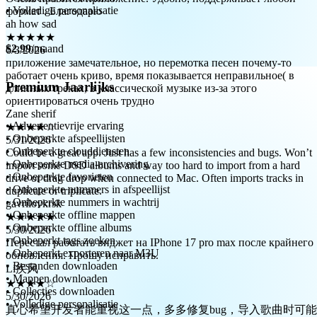
ah how sad
• Volledige personalisatie
★★★★★
6/3/2026
приложение замечательное, но перемотка песен почему-то
$2,99
/maand
работает очень криво, время показывается неправильное( в
длинных треках, в классической музыке из-за этого
ориентироваться очень трудно
Premium Jaarlijks
Zane sherif
★★★★☆
5/31/2026
• Advertentievrije ervaring
Could be a great app. Just has a few inconsistencies and bugs. Won’t
• Onbeperkte afspeellijsten
import some DSD albums and way too hard to import from a hard
• Onbeperkte clouddiensten
drive or drag drop when connected to Mac. Often imports tracks in
• Onbeperkte media-archivering
duplicate or triplicate.
• Onbeperkte favorieten
gavrilovkrsk
• Onbeperkte nummers in afspeellijst
★★★★★
• Onbeperkte nummers in wachtrij
5/30/2026
• Onbeperkte offline mappen
Перестал работать виджет на IPhone 17 pro max после крайнего
• Onbeperkte offline albums
обновления. Прошу исправить.
• Onbeperkt tags zoeken
Li疾风
• Onbeperkt exporteren naar M3U
★★★★☆
• Bestanden downloaden
5/30/2026
• Mappen downloaden
真心希望开发者能重视这一点，多多修复bug，导入歌曲时可能
• Collecties downloaden
闪退；界面也有bug，尤其是上个版本更新（针对于iOS 26）
• Volledige personalisatie
后，尤其明显，整体来说还是挺不错的。 当然，这款软件我认