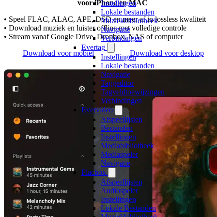
voor iPhone en MAC
Instellingen
Lokale bestanden
• Speel FLAC, ALAC, APE, DSD en meer af in lossless kwaliteit
Muziekbibliotheek
• Download muziek en luister offline met volledige controle
Navigatie
• Stream vanaf Google Drive, Dropbox, NAS of computer
Verbindingen
Evertag
Download voor mobiel
Download voor desktop
Instellingen
Lokale bestanden
Navigatie
Taggeditor
Tagveldtoewijzingen
Verbindingen
Evervideo
Afspeellijsten
Bestanden
Instellingen
Mediabibliotheek
Mediaspeler
Navigatie
Flacbox
Afspeellijsten
Audiospeler
Instellingen
Lokale Bestanden
Muziekbibliotheek