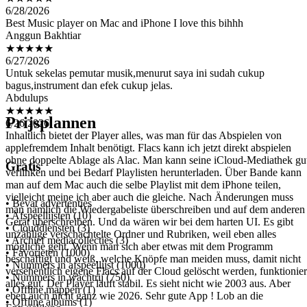
Best Music player on Mac and iPhone I love this bihhh
Anggun Bakhtiar
★★★★★
6/27/2026
Untuk sekelas pemutar musik,menurut saya ini sudah cukup
bagus,instrument dan efek cukup jelas.
Abdulups
★★★★★
6/26/2026
Inhaltlich bietet der Player alles, was man für das Abspielen von
Prijsplannen
applefremdem Inhalt benötigt. Flacs kann ich jetzt direkt abspielen
ohne doppelte Ablage als Alac. Man kann seine iCloud-Mediathek gu
verlinken und bei Bedarf Playlisten herunterladen. Über Bande kann
man auf dem Mac auch die selbe Playlist mit dem iPhone teilen,
Gratis
vielleicht meine ich aber auch die gleiche. Nach Änderungen muss
man nämlich die Wiedergabeliste überschreiben und auf dem anderen
Gerät überschreiben. Und da wären wir bei dem harten UI. Es gibt
• Bevat advertenties
unzählige verschachtelte Ordner und Rubriken, weil eben alles
• Afspeellijsten (10)
mögliche geht. Wenn man sich aber etwas mit dem Programm
• Clouddiensten (3)
beschäftigt und weiß, welche Knöpfe man meiden muss, damit nicht
• Archief mediacollecties (3)
versehentlich eigene Flacs auf der Cloud gelöscht werden, funktionier
• Favorieten (1000)
alles gut. Der Player läuft stabil. Es sieht nicht wie 2003 aus. Aber
• Nummers in afspeellijst (1000)
eben auch nicht ganz wie 2026. Sehr gute App ! Lob an die
• Nummers in wachtrij (750)
Entwicklung
• Offline mappen (1)
Viaj007
• Offline albums (1)