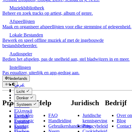
Muziekbibliotheek
Beheer en zoek tracks op artiest, album of genre.
Afspeellijsten
Maak en organiseer afspeellijsten voor elke stemming of gelegenheid.
Lokale Bestanden
Bewerk en speel offline muziek af met de ingebouwde
bestandsbeheerder.
Audiospeler
Bedien het afspelen, pas de snelheid aan, stel bladwijzers in en meer.
Instellingen
Pas equalizer, uiterlijk en app-gedrag aan.
Nederlands
عربي
Català
Licht
Čeština
Donker
Dansk
Producten
Help
Juridisch
Bedrijf
Systeem
Deutsch
Ελληνικά
Evervideo
FAQ
Juridische
Over on
English
Evermusic
Handleiding
kennisgeving
Blog
Español
Evertag
Gebruikershandleiding
Privacybeleid
Contact
Suomi
Flacbox
Neem
Cookiebeleid