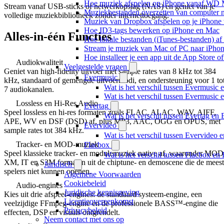
Hoe muziek afspelen op iPhone vanaf WD
Stream vanaf USB-sticks of netwerkopslag (NAS) en geniet van je
Muziekbestanden overzetten van computer n
volledige muziekbibliotheek zonder internettoegang.
Muziek van Dropbox afspelen op je iPhone w
Hoe ID3-tags bewerken op iPhone en Mac
Alles-in-één Functies
Hoe lokale bestanden (iTunes-bestanden) af 
Stream je muziek van Mac of PC naar iPh
Hoe installeer je een app uit de App Store 
Audiokwaliteit
Veelgestelde vragen
Geniet van high-fidelity uitvoer met sample rates van 8 kHz tot 384
Evermusic
kHz, standaard of gemengde uitvoermodi, en ondersteuning voor 1 to
Wat is het verschil tussen Evermusic 
7 audiokanalen.
Wat is het verschil tussen Evermusic
Lossless en Hi-Res Audio
Evertag
Speel lossless en hi-res formaten zoals FLAC, ALAC, WAV, AIFF,
Wat is het verschil tussen Evertag e
APE, WV en DSF (DSD) af, plus MP3, AAC, OGG en OPUS, met
Evervideo
sample rates tot 384 kHz.
Wat is het verschil tussen Evervideo
Tracker- en MOD-muziek
Flacbox
Speel klassieke tracker- en modulemuziek native af, waaronder MOD
Wat is het verschil tussen Flacbox e
XM, IT en S3M formaten uit de chiptune- en demoscene die de mees
Juridisch
spelers niet kunnen openen.
Algemene Voorwaarden
Cookiebeleid
Audio-engines
Juridische kennisgeving
Kies uit drie afspeel-engines: de standaard systeem-engine, een
Licentieovereenkomst
veelzijdige FFmpeg-engine en de professionele BASS™-engine die
Privacybeleid
effecten, DSP en visuals ontgrendelt.
Neem contact met ons op