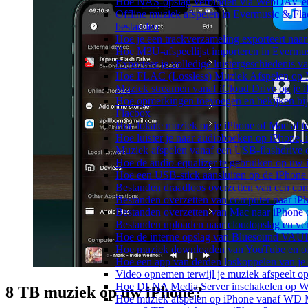
Hoe NAS-opslag verbinden via WebDAV en m
Offline muziek afspelen in Evermusic & Fla
bestanden
Hoe je een trackverzameling exporteert n
Hoe M3U-afspeellijst importeren in Evermu
Exporteer je volledige luistergeschiedenis 
Hoe FLAC (Lossless) Muziek Afspelen op 
Muziek streamen vanaf iCloud Drive op je 
Hoe opmerkingen toevoegen en bekijken bij
Flacbox
Hoe lokale muziek op je iPhone of Mac af t
Hoe luister je naar audioboeken op iPhone,
Muziek afspelen vanaf een USB-flashdrive
Hoe de audio-equalizer te gebruiken op uw
Hoe een USB-stick aansluiten op de iPhone 
Bestanden draadloos overzetten van een co
Bestanden overzetten van computer naar iP
Bestanden overzetten van Mac naar iPhone 
Bestanden uploaden naar cloudopslag en ve
Hoe de interne opslag van Bluesound VAULT
Hoe muziek downloaden van YouTube en off
Hoe een app van derden loskoppelen van je
Video opnemen terwijl je muziek afspeelt o
Hoe DLNA Media Server inschakelen op Wi
8 TB muziek op uw iPhone?
Hoe muziek afspelen op iPhone vanaf WD