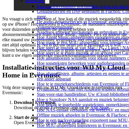
Instructies
Een muziekvisualizer inschakelen tijdens het afs
Geluidseffecten en DSP gebruiken in Flacbox: Com
meer
Nu vraagt u zich misschien af, hoe kan al die muziek toegankelijk zij
De audio-geluidseffecten in Evermusic gebruiken:
op uw iPhone? Het antwoord is Evermusic, de standaard muziekspele
Volumenormalisatie
voor duizenden gebruikers die genoeg hebben van
Naadloos afspelen inschakelen en gebruiken in E
abonnementsdiensten zoals Apple Music, Spotify, Plex en andere die
Hoe Apple Music-afspeellijsten exporteren en afs
elke maand uw portemonnee leegmaken, met een geluidskwaliteit die
Hoe maak je een M3U-afspeellijst voor Internet A
niet altijd optimaal is. Nu is het uw beurt om te beslissen of u wilt
Hoe speel je muziek af van Mac / PC / Linux / 
blijven betalen voor functies die u gratis kunt genieten. Met Evermusi
Hoe speel je je eigen muziek af op iPhone met Ca
kunt u uw eigen onbeperkte muziekstreamingdienst opbouwen.
Hoe albumhoezen wijzigen voor lokale nummers op 
Hoe songteksten bewerken voor audiobestanden 
Installatie-instructies voor WD My Cloud
Hoe u uw muziekbibliotheek tussen apparaten over
Hoe afspeellijsten, albums, artiesten en genres te 
Home in Evermusic
een ander apparaat
Hoe je je muziekgeschiedenis van Evermusic of Fl
Volg deze stappen om uw WD My Cloud Home te verbinden met
Dynamische Nu Aan Het Afspelen-widgets gebruik
Evermusic:
Stap-voor-stap handleiding: Uw iCloud-bibliothee
Hoe u Synology NAS aansluit en muziek beluiste
Download Evermusic
Hoe bekijk je ingebedde songteksten, opmerking
Download de gratis Evermusic-app uit de
App Store
.
Hoe NAS-opslag verbinden via WebDAV en muziek
Offline muziek afspelen in Evermusic & Flacbox: 
Start de app
Hoe je een trackverzameling exporteert naar M3
Open Evermusic op uw iPhone of iPad.
Hoe M3U-afspeellijst importeren in Evermusic en