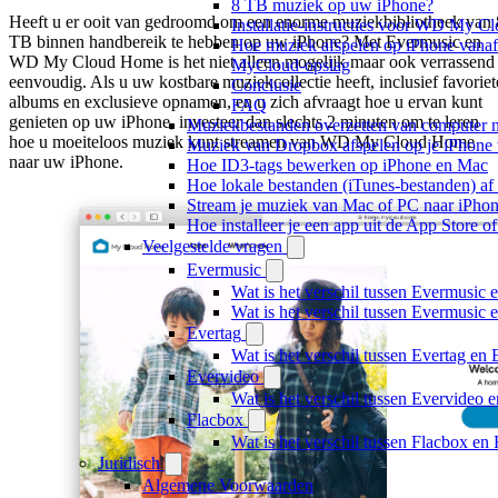
8 TB muziek op uw iPhone?
Heeft u er ooit van gedroomd om een enorme muziekbibliotheek van 
Installatie-instructies voor WD My 
TB binnen handbereik te hebben op uw iPhone? Met Evermusic en
Hoe muziek afspelen op iPhone va
WD My Cloud Home is het niet alleen mogelijk maar ook verrassend
MyCloud-opslag
eenvoudig. Als u uw kostbare muziekcollectie heeft, inclusief favoriet
Conclusie
albums en exclusieve opnamen, en u zich afvraagt hoe u ervan kunt
FAQ
genieten op uw iPhone, investeer dan slechts 2 minuten om te leren
Muziekbestanden overzetten van computer n
hoe u moeiteloos muziek kunt streamen van WD My Cloud Home
Muziek van Dropbox afspelen op je iPhone w
naar uw iPhone.
Hoe ID3-tags bewerken op iPhone en Mac
Hoe lokale bestanden (iTunes-bestanden) af 
Stream je muziek van Mac of PC naar iPh
Hoe installeer je een app uit de App Store 
Veelgestelde vragen
Evermusic
Wat is het verschil tussen Evermusic 
Wat is het verschil tussen Evermusic
Evertag
Wat is het verschil tussen Evertag e
Evervideo
Wat is het verschil tussen Evervideo
Flacbox
Wat is het verschil tussen Flacbox e
Juridisch
Algemene Voorwaarden