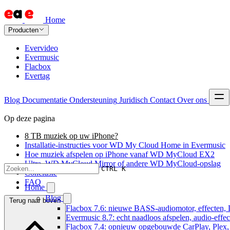
Home
Producten
Evervideo
Evermusic
Flacbox
Evertag
Blog
Documentatie
Ondersteuning
Juridisch
Contact
Over ons
Op deze pagina
8 TB muziek op uw iPhone?
Installatie-instructies voor WD My Cloud Home in Evermusic
Hoe muziek afspelen op iPhone vanaf WD MyCloud EX2
Ultra, WD MyCloud Mirror of andere WD MyCloud-opslag
CTRL K
Conclusie
FAQ
Home
Blog
Terug naar boven
Flacbox 7.6: nieuwe BASS-audiomotor, effecten, 
Evermusic 8.7: echt naadloos afspelen, audio-effe
Flacbox 7.4: opnieuw opgebouwde CarPlay, Plex, J