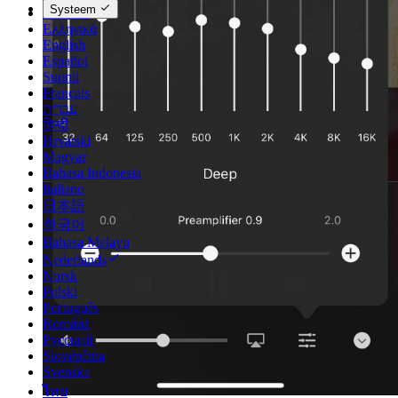
Systeem
Deutsch
Ελληνικά
English
Español
Suomi
Français
עברית
हिन्दी
Hrvatski
Magyar
Bahasa Indonesia
Italiano
日本語
한국어
Bahasa Melayu
Nederlands
Norsk
Polski
Português
Română
Русский
Slovenčina
Svenska
ไทย