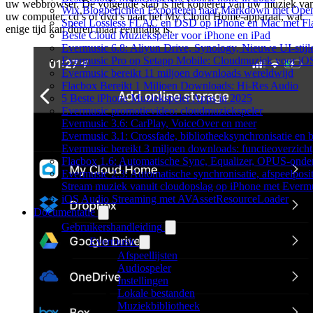
uw webbrowser. De volgende stap is het kopiëren van uw muziek va
Wix Blogberichten Exporteren naar Markdown met Ope
uw computer, cd’s of dvd’s naar het My Cloud Home-apparaat, wat
Speel Lossless FLAC en DSD op iPhone en Mac met Fl
enige tijd kan duren maar eenmalig is.
Beste Cloud Muziekspeler voor iPhone en iPad
Evermusic 6.8: Aliyun Drive, Synology, Nieuwe UI-stijl
Evermusic Pro op Setapp Mobile: Cloudmuziek voor iO
Evermusic bereikt 11 miljoen downloads wereldwijd
Flacbox Bereikt 1 Miljoen Downloads: Hi-Res Audio
5 Beste iPhone Muziekspeler Apps in 2025
Evermusic promotievideo: cloudmuziekspeler
Evermusic 3.6: CarPlay, VoiceOver en meer
Evermusic 3.1: Crossfade, bibliotheeksynchronisatie en 
Evermusic bereikt 3 miljoen downloads: functieoverzicht
Flacbox 1.6: Automatische Sync, Equalizer, OPUS-onde
Evermusic 2.3: Automatische synchronisatie, afspeelposit
Stream muziek vanuit cloudopslag op iPhone met Everm
iOS Audio Streaming met AVAssetResourceLoader
Documentatie
Gebruikershandleiding
Evermusic
Afspeellijsten
Audiospeler
Instellingen
Lokale bestanden
Muziekbibliotheek