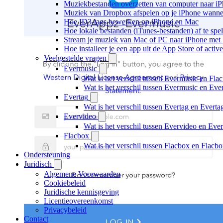
Muziekbestanden overzetten van computer naar i
Muziek van Dropbox afspelen op je iPhone wanneer
Hoe ID3-tags bewerken op iPhone en Mac
Hoe lokale bestanden (iTunes-bestanden) af te spe
Stream je muziek van Mac of PC naar iPhone me
Hoe installeer je een app uit de App Store of acti
Veelgestelde vragen
Evermusic
Wat is het verschil tussen Evermusic en Fla
Wat is het verschil tussen Evermusic en Ev
Evertag
Wat is het verschil tussen Evertag en Evert
Evervideo
Wat is het verschil tussen Evervideo en Ev
Flacbox
Wat is het verschil tussen Flacbox en Flac
Ondersteuning
Juridisch
Algemene Voorwaarden
Cookiebeleid
Juridische kennisgeving
Licentieovereenkomst
Privacybeleid
Contact