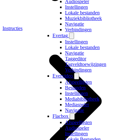
Audiospeler
Instellingen
Lokale bestanden
Muziekbibliotheek
Navigatie
Instructies
Verbindingen
Evertag
Instellingen
Lokale bestanden
Navigatie
Taggeditor
Tagveldtoewijzingen
Verbindingen
Evervideo
Afspeellijsten
Bestanden
Instellingen
Mediabibliotheek
Mediaspeler
Navigatie
Flacbox
Afspeellijsten
Audiospeler
Instellingen
Lokale Bestanden