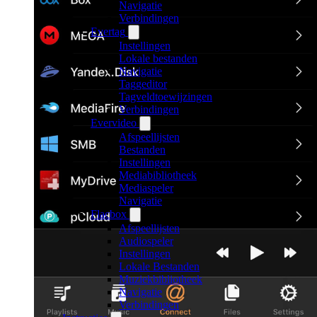
Navigatie
Verbindingen
Evertag
Instellingen
Lokale bestanden
Navigatie
Taggeditor
Tagveldtoewijzingen
Verbindingen
Evervideo
Afspeellijsten
Bestanden
Instellingen
Mediabibliotheek
Mediaspeler
Navigatie
Flacbox
Afspeellijsten
Audiospeler
Instellingen
Lokale Bestanden
Muziekbibliotheek
Navigatie
Verbindingen