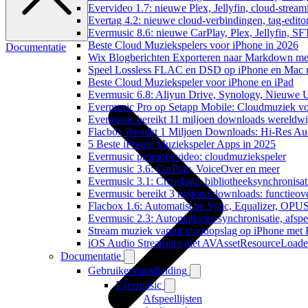
Evervideo 1.7: nieuwe Plex, Jellyfin, cloud-stream
Evertag 4.2: nieuwe cloud-verbindingen, tag-editor
Evermusic 8.6: nieuwe CarPlay, Plex, Jellyfin, SF
Beste Cloud Muziekspelers voor iPhone in 2026
Documentatie
Wix Blogberichten Exporteren naar Markdown m
Speel Lossless FLAC en DSD op iPhone en Mac 
Beste Cloud Muziekspeler voor iPhone en iPad
Evermusic 6.8: Aliyun Drive, Synology, Nieuwe UI
Evermusic Pro op Setapp Mobile: Cloudmuziek v
Evermusic bereikt 11 miljoen downloads wereldwi
Flacbox Bereikt 1 Miljoen Downloads: Hi-Res Au
5 Beste iPhone Muziekspeler Apps in 2025
Evermusic promotievideo: cloudmuziekspeler
Evermusic 3.6: CarPlay, VoiceOver en meer
Evermusic 3.1: Crossfade, bibliotheeksynchronisat
Evermusic bereikt 3 miljoen downloads: functieove
Flacbox 1.6: Automatische Sync, Equalizer, OPU
Evermusic 2.3: Automatische synchronisatie, afspee
Stream muziek vanuit cloudopslag op iPhone met
iOS Audio Streaming met AVAssetResourceLoade
Documentatie
Gebruikershandleiding
Evermusic
Afspeellijsten