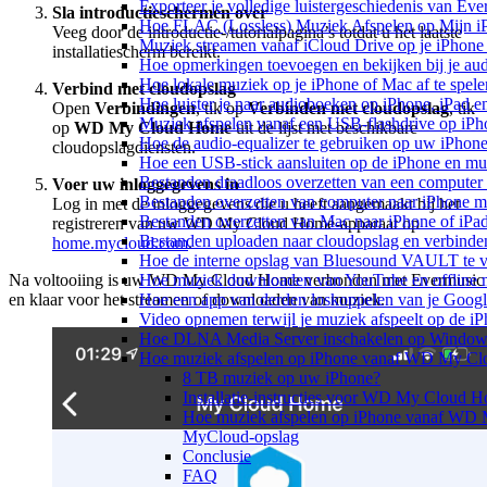
Exporteer je volledige luistergeschiedenis van Ev
Sla introductieschermen over
Hoe FLAC (Lossless) Muziek Afspelen op Mijn i
Veeg door de introductie-/tutorialpagina’s totdat u het laatste
Muziek streamen vanaf iCloud Drive op je iPhone
installatiescherm bereikt.
Hoe opmerkingen toevoegen en bekijken bij je au
Hoe lokale muziek op je iPhone of Mac af te spele
Verbind met cloudopslag
Hoe luister je naar audioboeken op iPhone, iPad 
Open
Verbindingen
, tik op
Verbinden met cloudopslag
, tik
Muziek afspelen vanaf een USB-flashdrive op iP
op
WD My Cloud Home
uit de lijst met beschikbare
Hoe de audio-equalizer te gebruiken op uw iPhon
cloudopslagdiensten.
Hoe een USB-stick aansluiten op de iPhone en muz
Bestanden draadloos overzetten van een computer
Voer uw inloggegevens in
Bestanden overzetten van computer naar iPhone m
Log in met de inloggegevens die u heeft aangemaakt bij het
Bestanden overzetten van Mac naar iPhone of iPa
registreren van uw WD My Cloud Home-apparaat op
Bestanden uploaden naar cloudopslag en verbinde
home.mycloud.com
.
Hoe de interne opslag van Bluesound VAULT te v
Na voltooiing is uw WD My Cloud Home verbonden met Evermusic
Hoe muziek downloaden van YouTube en offline m
en klaar voor het streamen of downloaden van muziek.
Hoe een app van derden loskoppelen van je Googl
Video opnemen terwijl je muziek afspeelt op de i
Hoe DLNA Media Server inschakelen op Windows 
Hoe muziek afspelen op iPhone vanaf WD My C
8 TB muziek op uw iPhone?
Installatie-instructies voor WD My Cloud 
Hoe muziek afspelen op iPhone vanaf WD
MyCloud-opslag
Conclusie
FAQ