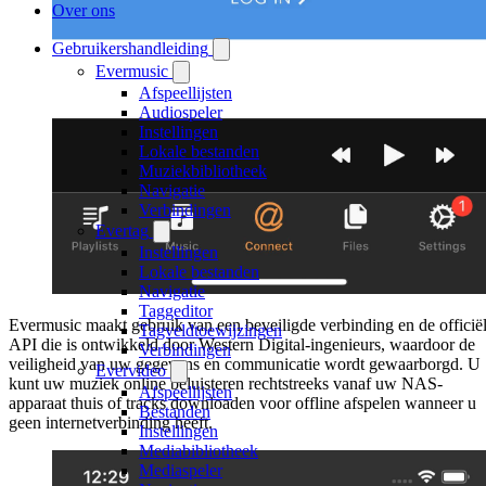
Over ons
Gebruikershandleiding
Evermusic
Afspeellijsten
Audiospeler
Instellingen
Lokale bestanden
Muziekbibliotheek
Navigatie
Verbindingen
Evertag
Instellingen
Lokale bestanden
Navigatie
Taggeditor
Evermusic maakt gebruik van een beveiligde verbinding en de officië
Tagveldtoewijzingen
API die is ontwikkeld door Western Digital-ingenieurs, waardoor de
Verbindingen
veiligheid van uw gegevens en communicatie wordt gewaarborgd. U
Evervideo
kunt uw muziek online beluisteren rechtstreeks vanaf uw NAS-
Afspeellijsten
apparaat thuis of tracks downloaden voor offline afspelen wanneer u
Bestanden
geen internetverbinding heeft.
Instellingen
Mediabibliotheek
Mediaspeler