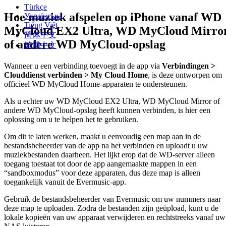
Türkçe
Hoe muziek afspelen op iPhone vanaf WD
Українська
Tiếng Việt
MyCloud EX2 Ultra, WD MyCloud Mirro
简体中文
of andere WD MyCloud-opslag
繁體中文
Wanneer u een verbinding toevoegt in de app via
Verbindingen >
Clouddienst verbinden > My Cloud Home
, is deze ontworpen om
officieel WD MyCloud Home-apparaten te ondersteunen.
Als u echter uw WD MyCloud EX2 Ultra, WD MyCloud Mirror of
andere WD MyCloud-opslag heeft kunnen verbinden, is hier een
oplossing om u te helpen het te gebruiken.
Om dit te laten werken, maakt u eenvoudig een map aan in de
bestandsbeheerder van de app na het verbinden en uploadt u uw
muziekbestanden daarheen. Het lijkt erop dat de WD-server alleen
toegang toestaat tot door de app aangemaakte mappen in een
“sandboxmodus” voor deze apparaten, dus deze map is alleen
toegankelijk vanuit de Evermusic-app.
Gebruik de bestandsbeheerder van Evermusic om uw nummers naar
deze map te uploaden. Zodra de bestanden zijn geüpload, kunt u de
lokale kopieën van uw apparaat verwijderen en rechtstreeks vanaf uw