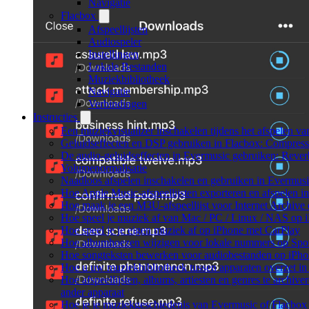
Navigatie
Flacbox
Afspeellijsten
Audiospeler
Instellingen
Lokale Bestanden
Muziekbibliotheek
Navigatie
Verbindingen
Instructies
Een muziekvisualizer inschakelen tijdens het afspelen v
Geluidseffecten en DSP gebruiken in Flacbox: Compress
De audio-geluidseffecten in Evermusic gebruiken: Rever
Volumenormalisatie
Naadloos afspelen inschakelen en gebruiken in Evermus
Hoe Apple Music-afspeellijsten exporteren en afspelen 
Hoe maak je een M3U-afspeellijst voor Internet Archive
Hoe speel je muziek af van Mac / PC / Linux / NAS o
Hoe speel je je eigen muziek af op iPhone met CarPlay
Hoe albumhoezen wijzigen voor lokale nummers op Spotif
Hoe songteksten bewerken voor audiobestanden op iP
Hoe u uw muziekbibliotheek tussen apparaten overzet in
Hoe afspeellijsten, albums, artiesten en genres te archiv
ander apparaat
Hoe je je muziekgeschiedenis van Evermusic of Flacbox 