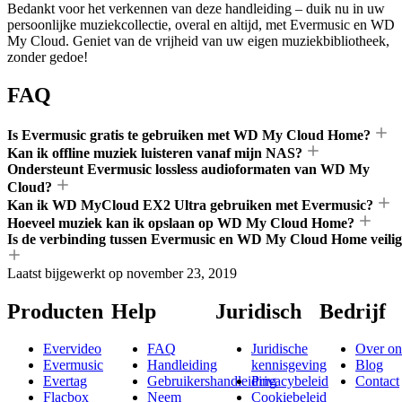
Bedankt voor het verkennen van deze handleiding – duik nu in uw
persoonlijke muziekcollectie, overal en altijd, met Evermusic en WD
My Cloud. Geniet van de vrijheid van uw eigen muziekbibliotheek,
zonder gedoe!
FAQ
Is Evermusic gratis te gebruiken met WD My Cloud Home?
Kan ik offline muziek luisteren vanaf mijn NAS?
Ondersteunt Evermusic lossless audioformaten van WD My
Cloud?
Kan ik WD MyCloud EX2 Ultra gebruiken met Evermusic?
Hoeveel muziek kan ik opslaan op WD My Cloud Home?
Is de verbinding tussen Evermusic en WD My Cloud Home veili
Laatst bijgewerkt op
november 23, 2019
Producten
Help
Juridisch
Bedrijf
Evervideo
FAQ
Juridische
Over on
Evermusic
Handleiding
kennisgeving
Blog
Evertag
Gebruikershandleiding
Privacybeleid
Contact
Flacbox
Neem
Cookiebeleid