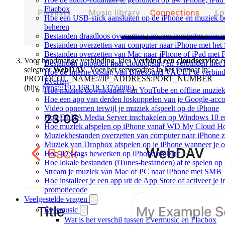
Flacbox
Hoe een USB-stick aansluiten op de iPhone en muziek be
beheren
Bestanden draadloos overzetten van een computer naar 
Bestanden overzetten van computer naar iPhone met he
Bestanden overzetten van Mac naar iPhone of iPad met 
Voor handmatige verbinding, kies
Verbind een cloudservice
e
Bestanden uploaden naar cloudopslag en verbinden met 
selecteer
WebDAV
. Voer het serveradres in het formaat in:
Hoe de interne opslag van Bluesound VAULT te verbind
PROTOCOL_NAME://IP_ADDRESS:PORT_NUMBER
Evertag
(bijv.
https://192.168.18.137:5006
).
Hoe muziek downloaden van YouTube en offline muziek 
Hoe een app van derden loskoppelen van je Google-acc
Video opnemen terwijl je muziek afspeelt op de iPhone
Hoe DLNA Media Server inschakelen op Windows 10 en 
Hoe muziek afspelen op iPhone vanaf WD My Cloud 
Muziekbestanden overzetten van computer naar iPhone 
Muziek van Dropbox afspelen op je iPhone wanneer je of
Hoe ID3-tags bewerken op iPhone en Mac
Hoe lokale bestanden (iTunes-bestanden) af te spelen op
Stream je muziek van Mac of PC naar iPhone met SMB
Hoe installeer je een app uit de App Store of activeer je
promotiecode
Veelgestelde vragen
Evermusic
Wat is het verschil tussen Evermusic en Flacbox