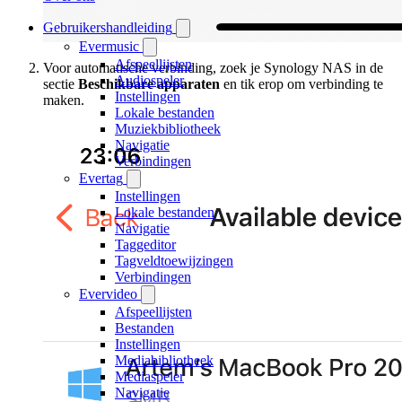
Gebruikershandleiding
Evermusic
Afspeellijsten
Voor automatische verbinding, zoek je Synology NAS in de
Audiospeler
sectie
Beschikbare apparaten
en tik erop om verbinding te
Instellingen
maken.
Lokale bestanden
Muziekbibliotheek
Navigatie
Verbindingen
Evertag
Instellingen
Lokale bestanden
Navigatie
Taggeditor
Tagveldtoewijzingen
Verbindingen
Evervideo
Afspeellijsten
Bestanden
Instellingen
Mediabibliotheek
Mediaspeler
Navigatie