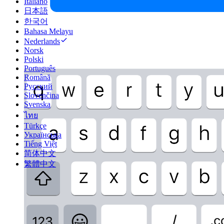
Italiano
日本語
한국어
Bahasa Melayu
Nederlands
Norsk
Polski
Português
Română
Русский
Slovenčina
Svenska
ไทย
Türkçe
Українська
Tiếng Việt
简体中文
繁體中文