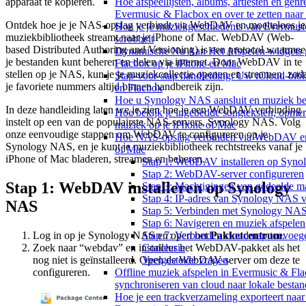
apparaat te kopiëren.
Hoe afspeellijsten, albums, artiesten en genr
Evermusic & Flacbox en over te zetten naar
Ontdek hoe je je NAS-opslag verbindt via WebDAV en moeiteloos je
Hoe je je muziekgeschiedenis van Evermusic
muziekbibliotheek streamt naar je iPhone of Mac. WebDAV (Web-
scrobbelt
based Distributed Authoring and Versioning) is een protocol waarmee
Dynamische Nu Aan Het Afspelen-widgets g
je bestanden kunt beheren en delen via internet. Door WebDAV in te
Flacbox op je iPhone en Mac
stellen op je NAS, kun je je muziekcollectie openen en streamen, zod
Stap-voor-stap handleiding: Uw iCloud-bibl
je favoriete nummers altijd binnen handbereik zijn.
en Flacbox
Hoe u Synology NAS aansluit en muziek bel
In deze handleiding laten we je zien hoe je een WebDAV-verbinding
Hoe bekijk je ingebedde songteksten, opm
instelt op een van de populairste NAS-servers, Synology NAS. Volg
muziek op je iPhone of Mac
onze eenvoudige stappen om WebDAV te configureren op je
Hoe NAS-opslag verbinden via WebDAV en m
Synology NAS, en je kunt je muziekbibliotheek rechtstreeks vanaf je
of Mac
iPhone of Mac bladeren, streamen en beheren.
Stap 1: WebDAV installeren op Syn
Stap 2: WebDAV-server configureren
Stap 1: WebDAV installeren op Synology
Stap 3: Machtigingen van gedeelde m
Stap 4: IP-adres van Synology NAS 
NAS
Stap 5: Verbinden met Synology NAS
Stap 6: Navigeren en muziek afspelen
Log in op je Synology NAS en open het
Pakketcentrum
.
Stap 7: Verbonden cloudmap toevoeg
Zoek naar “webdav” en installeer het WebDAV-pakket als het
Conclusie
nog niet is geïnstalleerd. Open de WebDAV-server om deze te
Veelgestelde vragen
configureren.
Offline muziek afspelen in Evermusic & Fl
synchroniseren van cloud naar lokale besta
Hoe je een trackverzameling exporteert n