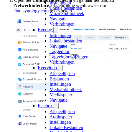
Open het
Configuratiescherm
en ga naar het tabblad
Instellingen
Netwerkinterface
, of gebruik je webbrowser om
Lokale bestanden
find.synology.com
te bezoeken.
Muziekbibliotheek
Navigatie
Verbindingen
Evertag
Instellingen
Lokale bestanden
Navigatie
Taggeditor
Tagveldtoewijzingen
Verbindingen
Evervideo
Afspeellijsten
Bestanden
Instellingen
Mediabibliotheek
Mediaspeler
Navigatie
Flacbox
Afspeellijsten
Audiospeler
Instellingen
Lokale Bestanden