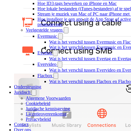
Hoe ID3-tags bewerken op iPhone en Mac
Hoe lokale bestanden (iTunes-bestanden) af te spe
Stream je muziek van Mac of PC naar iPhone me
Hoe installeer je een app uit de App Store of acti
promotiecode
Veelgestelde vragen
Evermusic
Wat is het verschil tussen Evermusic en Fla
Wat is het verschil tussen Evermusic en Ev
Evertag
Wat is het verschil tussen Evertag en Evert
Evervideo
Wat is het verschil tussen Evervideo en Ev
Flacbox
Wat is het verschil tussen Flacbox en Flac
Ondersteuning
Juridisch
Algemene Voorwaarden
Cookiebeleid
Juridische kennisgeving
Licentieovereenkomst
Privacybeleid
Contact
Over ons