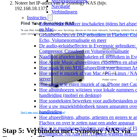
Muziekbibliotheek
Noteer het IP-adres van je Synology NAS (bijv.
Navigatie
192.168.18.137).
Verbindingen
Instructies
Een muziekvisualizer inschakelen tijdens het afsp
en Mac
Geluidseffecten en DSP gebruiken in Flacbox: Com
Echo, Volumenormalisatie en meer
De audio-geluidseffecten in Evermusic gebruiken: 
Compressor, Crossfeed en Volumenormalisatie
Naadloos afspelen inschakelen en gebruiken in E
Hoe Apple Music-afspeellijsten exporteren en afs
Hoe maak je een M3U-afspeellijst voor Internet A
Hoe speel je muziek af van Mac / PC / Linux /
server
Hoe speel je je eigen muziek af op iPhone met Ca
Hoe albumhoezen wijzigen voor lokale nummers op
handleiding (mobiel en desktop)
Hoe songteksten bewerken voor audiobestanden 
Hoe u uw muziekbibliotheek tussen apparaten over
handleiding
Hoe afspeellijsten, albums, artiesten en genres te
Flacbox en over te zetten naar een ander apparaat
Hoe je je muziekgeschiedenis van Evermusic of Fl
Stap 5: Verbinden met Synology NAS via
Dynamische Nu Aan Het Afspelen-widgets gebrui