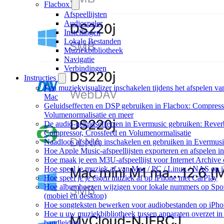
Flacbox
Afspeellijsten
Audiospeler
Instellingen
Lokale Bestanden
Muziekbibliotheek
Navigatie
Verbindingen
Instructies
Een muziekvisualizer inschakelen tijdens het afspelen v
Mac
Geluidseffecten en DSP gebruiken in Flacbox: Compresso
Volumenormalisatie en meer
De audio-geluidseffecten in Evermusic gebruiken: Reverb
Compressor, Crossfeed en Volumenormalisatie
Naadloos afspelen inschakelen en gebruiken in Evermus
Hoe Apple Music-afspeellijsten exporteren en afspelen 
Hoe maak je een M3U-afspeellijst voor Internet Archive
Hoe speel je muziek af van Mac / PC / Linux / NAS o
Hoe speel je je eigen muziek af op iPhone met CarPlay
Hoe albumhoezen wijzigen voor lokale nummers op Spoti
(mobiel en desktop)
Hoe songteksten bewerken voor audiobestanden op iP
Hoe u uw muziekbibliotheek tussen apparaten overzet in
handleiding