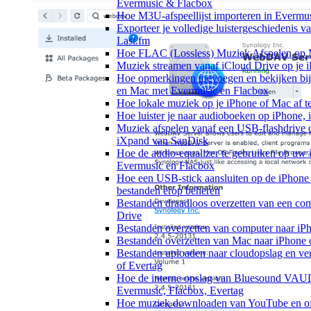
Evermusic & Flacbox
Hoe M3U-afspeellijst importeren in Evermu
Exporteer je volledige luistergeschiedenis 
Last.fm
Hoe FLAC (Lossless) Muziek Afspelen op 
Muziek streamen vanaf iCloud Drive op je 
Hoe opmerkingen toevoegen en bekijken bij 
en Mac met Evermusic en Flacbox
Hoe lokale muziek op je iPhone of Mac af t
Hoe luister je naar audioboeken op iPhone,
Muziek afspelen vanaf een USB-flashdrive 
iXpand van SanDisk
Hoe de audio-equalizer te gebruiken op uw 
Evermusic en Flacbox
Hoe een USB-stick aansluiten op de iPhone 
bestanden erop beheren
Bestanden draadloos overzetten van een co
Drive
Bestanden overzetten van computer naar iP
Bestanden overzetten van Mac naar iPhone 
Bestanden uploaden naar cloudopslag en ve
of Evertag
Hoe de interne opslag van Bluesound VAUL
Evermusic, Flacbox, Evertag
Hoe muziek downloaden van YouTube en off