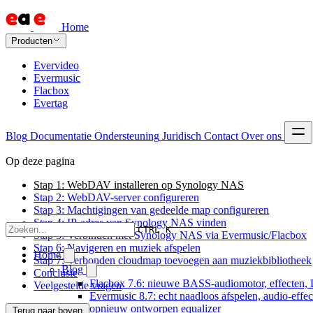
Home
Producten
Evervideo
Evermusic
Flacbox
Evertag
Blog
Documentatie
Ondersteuning
Juridisch
Contact
Over ons
Op deze pagina
Stap 1: WebDAV installeren op Synology NAS
Stap 2: WebDAV-server configureren
Stap 3: Machtigingen van gedeelde map configureren
Stap 4: IP-adres van Synology NAS vinden
CTRL K
Stap 5: Verbinden met Synology NAS via Evermusic/Flacbox
Stap 6: Navigeren en muziek afspelen
Home
Stap 7: Verbonden cloudmap toevoegen aan muziekbibliotheek
Blog
Conclusie
Flacbox 7.6: nieuwe BASS-audiomotor, effecten, 
Veelgestelde vragen
Evermusic 8.7: echt naadloos afspelen, audio-effe
opnieuw ontworpen equalizer
Terug naar boven