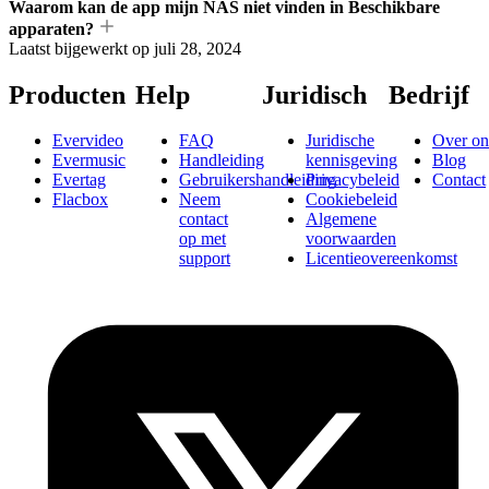
Waarom kan de app mijn NAS niet vinden in Beschikbare
apparaten?
Laatst bijgewerkt op
juli 28, 2024
Producten
Help
Juridisch
Bedrijf
Evervideo
FAQ
Juridische
Over on
Evermusic
Handleiding
kennisgeving
Blog
Evertag
Gebruikershandleiding
Privacybeleid
Contact
Flacbox
Neem
Cookiebeleid
contact
Algemene
op met
voorwaarden
support
Licentieovereenkomst