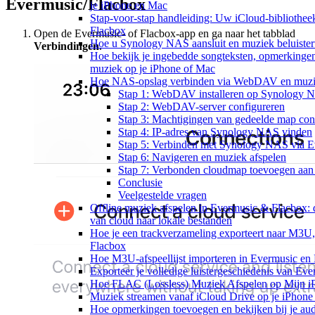
Evermusic/Flacbox
je iPhone en Mac
Stap-voor-stap handleiding: Uw iCloud-bibliothee
Flacbox
Open de Evermusic- of Flacbox-app en ga naar het tabblad
Hoe u Synology NAS aansluit en muziek beluiste
Verbindingen
.
Hoe bekijk je ingebedde songteksten, opmerking
muziek op je iPhone of Mac
Hoe NAS-opslag verbinden via WebDAV en muziek
Stap 1: WebDAV installeren op Synology 
Stap 2: WebDAV-server configureren
Stap 3: Machtigingen van gedeelde map con
Stap 4: IP-adres van Synology NAS vinden
Stap 5: Verbinden met Synology NAS via E
Stap 6: Navigeren en muziek afspelen
Stap 7: Verbonden cloudmap toevoegen aan
Conclusie
Veelgestelde vragen
Offline muziek afspelen in Evermusic & Flacbox:
van cloud naar lokale bestanden
Hoe je een trackverzameling exporteert naar M3
Flacbox
Hoe M3U-afspeellijst importeren in Evermusic en
Exporteer je volledige luistergeschiedenis van Ev
Hoe FLAC (Lossless) Muziek Afspelen op Mijn i
Muziek streamen vanaf iCloud Drive op je iPhone
Hoe opmerkingen toevoegen en bekijken bij je aud