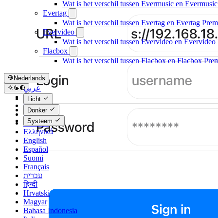
Wat is het verschil tussen Evermusic en Evermusi
Evertag
Wat is het verschil tussen Evertag en Evertag Pre
Evervideo
Wat is het verschil tussen Evervideo en Evervide
Flacbox
Wat is het verschil tussen Flacbox en Flacbox Pr
Nederlands
عربي
Català
Licht
Čeština
Donker
Dansk
Systeem
Deutsch
Ελληνικά
English
Español
Suomi
Français
עברית
हिन्दी
Hrvatski
Magyar
Bahasa Indonesia