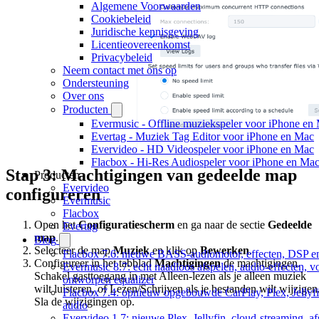
Algemene Voorwaarden
Cookiebeleid
Juridische kennisgeving
Licentieovereenkomst
Privacybeleid
Neem contact met ons op
Ondersteuning
Over ons
Producten
Evermusic - Offline muziekspeler voor iPhone en
Evertag - Muziek Tag Editor voor iPhone en Mac
Evervideo - HD Videospeler voor iPhone en Mac
Flacbox - Hi-Res Audiospeler voor iPhone en Ma
Stap 3: Machtigingen van gedeelde map
Producten
Evervideo
configureren
Evermusic
Flacbox
Open het
Configuratiescherm
en ga naar de sectie
Gedeelde
Evertag
map
.
Blog
Selecteer de map
Muziek
en klik op
Bewerken
.
Flacbox 7.6: nieuwe BASS-audiomotor, effecten, DSP en
Configureer in het tabblad
Machtigingen
de machtigingen.
Evermusic 8.7: echt naadloos afspelen, audio-effecten, 
Schakel gasttoegang in met Alleen-lezen als je alleen muziek
ontworpen equalizer
wilt luisteren, of Lezen/Schrijven als je bestanden wilt wijzigen
Flacbox 7.4: opnieuw opgebouwde CarPlay, Plex, Jellyfi
Sla de wijzigingen op.
audio
Evervideo 1.7: nieuwe Plex, Jellyfin, cloud-streaming, a