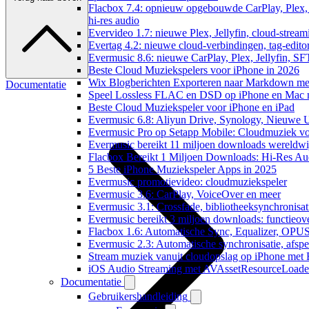
Flacbox 7.4: opnieuw opgebouwde CarPlay, Plex, 
hi-res audio
Evervideo 1.7: nieuwe Plex, Jellyfin, cloud-stream
Evertag 4.2: nieuwe cloud-verbindingen, tag-editor
Evermusic 8.6: nieuwe CarPlay, Plex, Jellyfin, SF
Beste Cloud Muziekspelers voor iPhone in 2026
Wix Blogberichten Exporteren naar Markdown m
Documentatie
Speel Lossless FLAC en DSD op iPhone en Mac 
Beste Cloud Muziekspeler voor iPhone en iPad
Evermusic 6.8: Aliyun Drive, Synology, Nieuwe UI
Evermusic Pro op Setapp Mobile: Cloudmuziek v
Evermusic bereikt 11 miljoen downloads wereldwi
Flacbox Bereikt 1 Miljoen Downloads: Hi-Res Au
5 Beste iPhone Muziekspeler Apps in 2025
Evermusic promotievideo: cloudmuziekspeler
Evermusic 3.6: CarPlay, VoiceOver en meer
Evermusic 3.1: Crossfade, bibliotheeksynchronisat
Evermusic bereikt 3 miljoen downloads: functieove
Flacbox 1.6: Automatische Sync, Equalizer, OPU
Evermusic 2.3: Automatische synchronisatie, afspee
Stream muziek vanuit cloudopslag op iPhone met
iOS Audio Streaming met AVAssetResourceLoade
Documentatie
Gebruikershandleiding