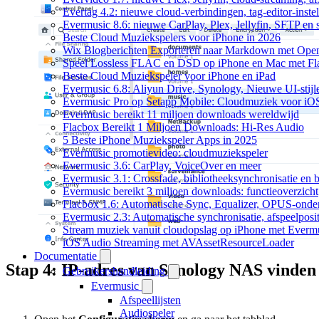
Evertag 4.2: nieuwe cloud-verbindingen, tag-editor-instel
Evermusic 8.6: nieuwe CarPlay, Plex, Jellyfin, SFTP en 
Beste Cloud Muziekspelers voor iPhone in 2026
Wix Blogberichten Exporteren naar Markdown met Ope
Speel Lossless FLAC en DSD op iPhone en Mac met Fl
Beste Cloud Muziekspeler voor iPhone en iPad
Evermusic 6.8: Aliyun Drive, Synology, Nieuwe UI-stijl
Evermusic Pro op Setapp Mobile: Cloudmuziek voor iO
Evermusic bereikt 11 miljoen downloads wereldwijd
Flacbox Bereikt 1 Miljoen Downloads: Hi-Res Audio
5 Beste iPhone Muziekspeler Apps in 2025
Evermusic promotievideo: cloudmuziekspeler
Evermusic 3.6: CarPlay, VoiceOver en meer
Evermusic 3.1: Crossfade, bibliotheeksynchronisatie en 
Evermusic bereikt 3 miljoen downloads: functieoverzicht
Flacbox 1.6: Automatische Sync, Equalizer, OPUS-onde
Evermusic 2.3: Automatische synchronisatie, afspeelposit
Stream muziek vanuit cloudopslag op iPhone met Everm
iOS Audio Streaming met AVAssetResourceLoader
Documentatie
Stap 4: IP-adres van Synology NAS vinden
Gebruikershandleiding
Evermusic
Afspeellijsten
Audiospeler