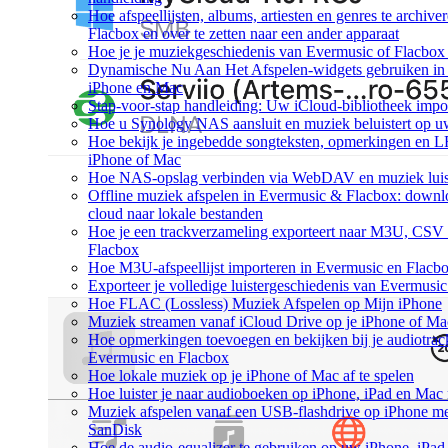
Hoe afspeellijsten, albums, artiesten en genres te archiv
Flacbox en over te zetten naar een ander apparaat
Hoe je je muziekgeschiedenis van Evermusic of Flacbox 
Dynamische Nu Aan Het Afspelen-widgets gebruiken in 
iPhone en Mac
Stap-voor-stap handleiding: Uw iCloud-bibliotheek impo
Hoe u Synology NAS aansluit en muziek beluistert op 
Hoe bekijk je ingebedde songteksten, opmerkingen en 
iPhone of Mac
Hoe NAS-opslag verbinden via WebDAV en muziek luist
Offline muziek afspelen in Evermusic & Flacbox: downl
cloud naar lokale bestanden
Hoe je een trackverzameling exporteert naar M3U, CS
Flacbox
Hoe M3U-afspeellijst importeren in Evermusic en Flacb
Exporteer je volledige luistergeschiedenis van Evermusi
Hoe FLAC (Lossless) Muziek Afspelen op Mijn iPhone
Muziek streamen vanaf iCloud Drive op je iPhone of Ma
Hoe opmerkingen toevoegen en bekijken bij je audiotrac
Evermusic en Flacbox
Hoe lokale muziek op je iPhone of Mac af te spelen
Hoe luister je naar audioboeken op iPhone, iPad en Mac
Muziek afspelen vanaf een USB-flashdrive op iPhone m
SanDisk
Hoe de audio-equalizer te gebruiken op uw iPhone, iPa