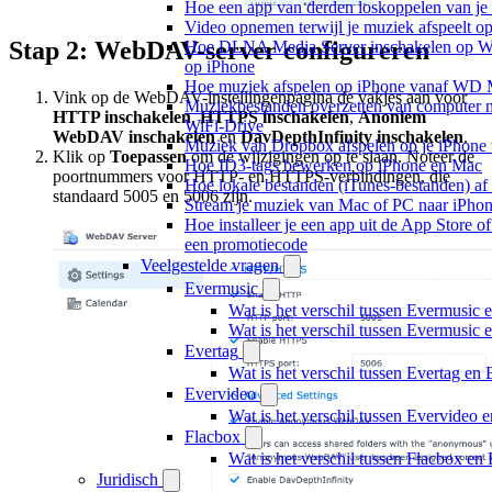
Hoe een app van derden loskoppelen van je
Video opnemen terwijl je muziek afspeelt o
Stap 2: WebDAV-server configureren
Hoe DLNA Media Server inschakelen op Wi
op iPhone
Hoe muziek afspelen op iPhone vanaf WD
Vink op de WebDAV-instellingenpagina de vakjes aan voor
Muziekbestanden overzetten van computer n
HTTP inschakelen
,
HTTPS inschakelen
,
Anoniem
WiFi-Drive
WebDAV inschakelen
en
DavDepthInfinity inschakelen
.
Muziek van Dropbox afspelen op je iPhone w
Klik op
Toepassen
om de wijzigingen op te slaan. Noteer de
Hoe ID3-tags bewerken op iPhone en Mac
poortnummers voor HTTP- en HTTPS-verbindingen, die
Hoe lokale bestanden (iTunes-bestanden) af 
standaard 5005 en 5006 zijn.
Stream je muziek van Mac of PC naar iPh
Hoe installeer je een app uit de App Store o
een promotiecode
Veelgestelde vragen
Evermusic
Wat is het verschil tussen Evermusic 
Wat is het verschil tussen Evermusic
Evertag
Wat is het verschil tussen Evertag e
Evervideo
Wat is het verschil tussen Evervideo
Flacbox
Wat is het verschil tussen Flacbox e
Juridisch