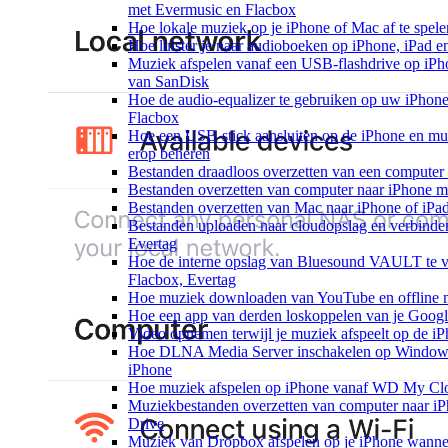
met Evermusic en Flacbox
Hoe lokale muziek op je iPhone of Mac af te spele
Hoe luister je naar audioboeken op iPhone, iPad 
Muziek afspelen vanaf een USB-flashdrive op iP
van SanDisk
Hoe de audio-equalizer te gebruiken op uw iPhon
Flacbox
Hoe een USB-stick aansluiten op de iPhone en muz
erop beheren
Bestanden draadloos overzetten van een computer
Bestanden overzetten van computer naar iPhone m
Bestanden overzetten van Mac naar iPhone of iPa
Bestanden uploaden naar cloudopslag en verbinde
Evertag
Hoe de interne opslag van Bluesound VAULT te v
Flacbox, Evertag
Hoe muziek downloaden van YouTube en offline m
Hoe een app van derden loskoppelen van je Googl
Video opnemen terwijl je muziek afspeelt op de i
Hoe DLNA Media Server inschakelen op Windows 
iPhone
Hoe muziek afspelen op iPhone vanaf WD My C
Muziekbestanden overzetten van computer naar iP
Drive
Muziek van Dropbox afspelen op je iPhone wanneer