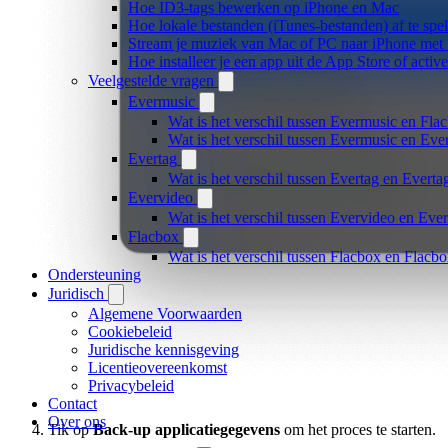
Hoe ID3-tags bewerken op iPhone en Mac
Hoe lokale bestanden (iTunes-bestanden) af te spe
Stream je muziek van Mac of PC naar iPhone me
Hoe installeer je een app uit de App Store of acti
Veelgestelde vragen
Evermusic
Wat is het verschil tussen Evermusic en Fla
Wat is het verschil tussen Evermusic en Ev
Evertag
Wat is het verschil tussen Evertag en Evert
Evervideo
Wat is het verschil tussen Evervideo en Ev
Flacbox
Wat is het verschil tussen Flacbox en Flac
Ondersteuning
Juridisch
Algemene Voorwaarden
Cookiebeleid
Juridische kennisgeving
Licentieovereenkomst
Privacybeleid
Contact
Over ons
Tik op
Back-up applicatiegegevens
om het proces te starten.