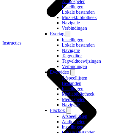
Audiospeler
Instellingen
Lokale bestanden
Muziekbibliotheek
Navigatie
Verbindingen
Evertag
Instellingen
Instructies
Lokale bestanden
Navigatie
Taggeditor
Tagveldtoewijzingen
Verbindingen
Evervideo
Afspeellijsten
Bestanden
Instellingen
Mediabibliotheek
Mediaspeler
Navigatie
Flacbox
Afspeellijsten
Audiospeler
Instellingen
Lokale Bestanden