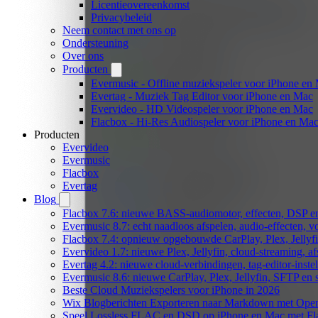
Licentieovereenkomst
Privacybeleid
Neem contact met ons op
Ondersteuning
Over ons
Producten
Evermusic - Offline muziekspeler voor iPhone en
Evertag - Muziek Tag Editor voor iPhone en Mac
Evervideo - HD Videospeler voor iPhone en Mac
Flacbox - Hi-Res Audiospeler voor iPhone en Ma
Producten
Evervideo
Evermusic
Flacbox
Evertag
Blog
Flacbox 7.6: nieuwe BASS-audiomotor, effecten, DSP en
Evermusic 8.7: echt naadloos afspelen, audio-effecten, 
Flacbox 7.4: opnieuw opgebouwde CarPlay, Plex, Jellyfi
Evervideo 1.7: nieuwe Plex, Jellyfin, cloud-streaming, a
Evertag 4.2: nieuwe cloud-verbindingen, tag-editor-instel
Evermusic 8.6: nieuwe CarPlay, Plex, Jellyfin, SFTP en 
Beste Cloud Muziekspelers voor iPhone in 2026
Wix Blogberichten Exporteren naar Markdown met Ope
Speel Lossless FLAC en DSD op iPhone en Mac met Fl