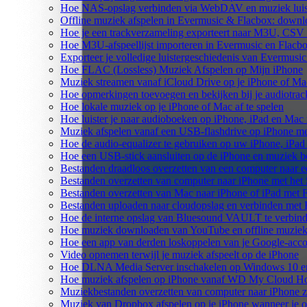
Hoe NAS-opslag verbinden via WebDAV en muziek luist
Offline muziek afspelen in Evermusic & Flacbox: downlo
Hoe je een trackverzameling exporteert naar M3U, CS
Hoe M3U-afspeellijst importeren in Evermusic en Flacb
Exporteer je volledige luistergeschiedenis van Evermusi
Hoe FLAC (Lossless) Muziek Afspelen op Mijn iPhone
Muziek streamen vanaf iCloud Drive op je iPhone of Ma
Hoe opmerkingen toevoegen en bekijken bij je audiotra
Hoe lokale muziek op je iPhone of Mac af te spelen
Hoe luister je naar audioboeken op iPhone, iPad en Mac
Muziek afspelen vanaf een USB-flashdrive op iPhone m
Hoe de audio-equalizer te gebruiken op uw iPhone, iPa
Hoe een USB-stick aansluiten op de iPhone en muziek be
Bestanden draadloos overzetten van een computer naar 
Bestanden overzetten van computer naar iPhone met he
Bestanden overzetten van Mac naar iPhone of iPad met 
Bestanden uploaden naar cloudopslag en verbinden met 
Hoe de interne opslag van Bluesound VAULT te verbind
Hoe muziek downloaden van YouTube en offline muziek 
Hoe een app van derden loskoppelen van je Google-acc
Video opnemen terwijl je muziek afspeelt op de iPhone
Hoe DLNA Media Server inschakelen op Windows 10 en 
Hoe muziek afspelen op iPhone vanaf WD My Cloud 
Muziekbestanden overzetten van computer naar iPhone 
Muziek van Dropbox afspelen op je iPhone wanneer je of