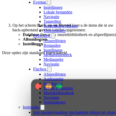
Evertag
Instellingen
Lokale bestanden
Navigatie
Taggeditor
Op het scherm
Back-up en Herstel
kiest u de items die in uw
Tagveldtoewijzingen
back-upbestand moeten worden opgenomen:
Verbindingen
Database
(bevat uw muziekbibliotheek en afspeellijsten)
Evervideo
Albumhoezen
Afspeellijsten
Instellingen
Bestanden
Instellingen
Deze opties zijn standaard ingeschakeld.
Mediabibliotheek
Mediaspeler
Navigatie
Flacbox
Afspeellijsten
Audiospeler
Instellingen
Lokale Bestanden
Muziekbibliotheek
Navigatie
Verbindingen
Instructies
Een muziekvisualizer inschakelen tijdens het afs