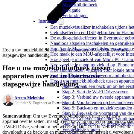
Muziekbibliotheek
Navigatie
Verbindingen
Instructies
Een muziekvisualizer inschakelen tijdens h
Geluidseffecten en DSP gebruiken in Flacb
De audio-geluidseffecten in Evermusic gebr
Naadloos afspelen inschakelen en gebruike
Hoe Apple Music-afspeellijsten exporteren 
Hoe u uw muziekbibliotheek tussen apparaten overzet in Evermusic:
Hoe maak je een M3U-afspeellijst voor Inte
stapsgewijze handleiding
Hoe speel je muziek af van Mac / PC / Li
Hoe speel je je eigen muziek af op iPhone 
Hoe u uw muziekbibliotheek tussen
Hoe albumhoezen wijzigen voor lokale numme
apparaten overzet in Evermusic:
Hoe songteksten bewerken voor audiobest
Hoe u uw muziekbibliotheek tussen apparate
stapsgewijze handleiding
Stap 1: Maak een back-up op het eers
Stap 2: Start de Wi-Fi Drive-server
Stap 3: Verbind uw tweede apparaat m
Artem Meleshko
Stap 4: Voorbereiden op bestandsover
Founder & Engineer at Everappz
Stap 5: Back-up en muziekbestanden 
Stap 6: Bewaak de voortgang van de 
Samenvatting:
Om uw Evermusic-bibliotheek naar een nieuw
Stap 7: Gegevens herstellen vanuit b
apparaat over te zetten, maakt u een back-up op het bronapparaat, star
Stap 8: Herindexeer de muziekbibliot
u Wi-Fi Drive, verbindt u het tweede apparaat via hetzelfde netwerk,
Veelgestelde vragen
downloadt u de back-up en muziekbestanden en herstelt u vervolgens