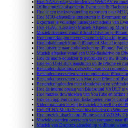
Hoe NAS-opslag verbinden via WebDAV en muziek
Offline muziek afspelen in Evermusic & Flacbox: 
Hoe je een trackverzameling exporteert naar M3
Hoe M3U-afspeellijst importeren in Evermusic en
Exporteer je volledige luistergeschiedenis van Ev
Hoe FLAC (Lossless) Muziek Afspelen op Mijn i
Muziek streamen vanaf iCloud Drive op je iPhone
Hoe opmerkingen toevoegen en bekijken bij je au
Hoe lokale muziek op je iPhone of Mac af te spele
Hoe luister je naar audioboeken op iPhone, iPad 
Muziek afspelen vanaf een USB-flashdrive op iP
Hoe de audio-equalizer te gebruiken op uw iPhon
Hoe een USB-stick aansluiten op de iPhone en muz
Bestanden draadloos overzetten van een computer
Bestanden overzetten van computer naar iPhone m
Bestanden overzetten van Mac naar iPhone of iPa
Bestanden uploaden naar cloudopslag en verbinde
Hoe de interne opslag van Bluesound VAULT te v
Hoe muziek downloaden van YouTube en offline m
Hoe een app van derden loskoppelen van je Googl
Video opnemen terwijl je muziek afspeelt op de i
Hoe DLNA Media Server inschakelen op Windows 
Hoe muziek afspelen op iPhone vanaf WD My C
Muziekbestanden overzetten van computer naar i
Muziek van Dropbox afspelen op je iPhone wanneer