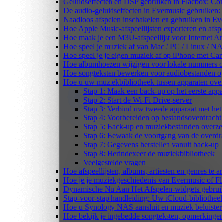
Geluidseffecten en DSP gebruiken in Flacbox: Co
De audio-geluidseffecten in Evermusic gebruiken:
Naadloos afspelen inschakelen en gebruiken in E
Hoe Apple Music-afspeellijsten exporteren en afs
Hoe maak je een M3U-afspeellijst voor Internet A
Hoe speel je muziek af van Mac / PC / Linux / 
Hoe speel je je eigen muziek af op iPhone met Ca
Hoe albumhoezen wijzigen voor lokale nummers op 
Hoe songteksten bewerken voor audiobestanden 
Hoe u uw muziekbibliotheek tussen apparaten over
Stap 1: Maak een back-up op het eerste appa
Stap 2: Start de Wi-Fi Drive-server
Stap 3: Verbind uw tweede apparaat met het 
Stap 4: Voorbereiden op bestandsoverdracht
Stap 5: Back-up en muziekbestanden overze
Stap 6: Bewaak de voortgang van de overdr
Stap 7: Gegevens herstellen vanuit back-up
Stap 8: Herindexeer de muziekbibliotheek
Veelgestelde vragen
Hoe afspeellijsten, albums, artiesten en genres te
Hoe je je muziekgeschiedenis van Evermusic of Fl
Dynamische Nu Aan Het Afspelen-widgets gebruik
Stap-voor-stap handleiding: Uw iCloud-bibliothee
Hoe u Synology NAS aansluit en muziek beluiste
Hoe bekijk je ingebedde songteksten, opmerking