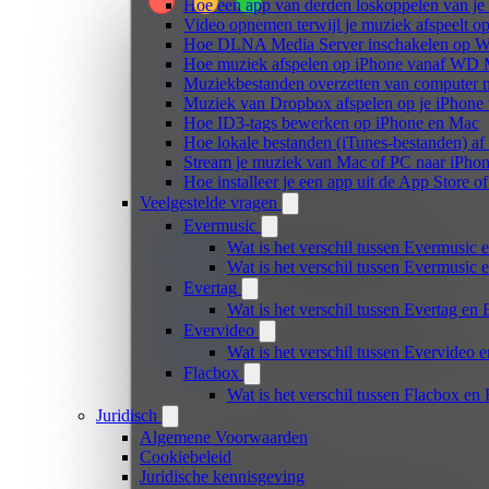
Hoe een app van derden loskoppelen van je
Video opnemen terwijl je muziek afspeelt o
Hoe DLNA Media Server inschakelen op Wi
Hoe muziek afspelen op iPhone vanaf WD
Muziekbestanden overzetten van computer n
Muziek van Dropbox afspelen op je iPhone w
Hoe ID3-tags bewerken op iPhone en Mac
Hoe lokale bestanden (iTunes-bestanden) af 
Stream je muziek van Mac of PC naar iPh
Hoe installeer je een app uit de App Store 
Veelgestelde vragen
Evermusic
Wat is het verschil tussen Evermusic 
Wat is het verschil tussen Evermusic
Evertag
Wat is het verschil tussen Evertag e
Evervideo
Wat is het verschil tussen Evervideo
Flacbox
Wat is het verschil tussen Flacbox e
Juridisch
Algemene Voorwaarden
Cookiebeleid
Juridische kennisgeving