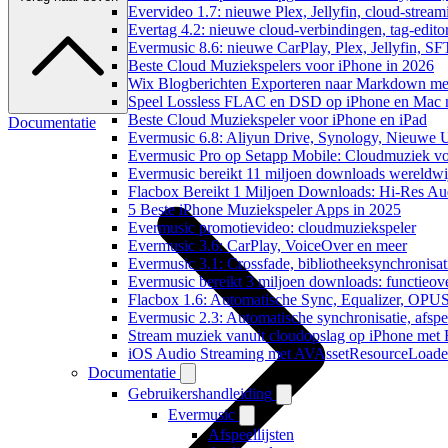
Evervideo 1.7: nieuwe Plex, Jellyfin, cloud-stream
Evertag 4.2: nieuwe cloud-verbindingen, tag-editor
Evermusic 8.6: nieuwe CarPlay, Plex, Jellyfin, SF
Beste Cloud Muziekspelers voor iPhone in 2026
Wix Blogberichten Exporteren naar Markdown m
Speel Lossless FLAC en DSD op iPhone en Mac 
Beste Cloud Muziekspeler voor iPhone en iPad
Documentatie
Evermusic 6.8: Aliyun Drive, Synology, Nieuwe UI
Evermusic Pro op Setapp Mobile: Cloudmuziek v
Evermusic bereikt 11 miljoen downloads wereldwi
Flacbox Bereikt 1 Miljoen Downloads: Hi-Res Au
5 Beste iPhone Muziekspeler Apps in 2025
Evermusic promotievideo: cloudmuziekspeler
Evermusic 3.6: CarPlay, VoiceOver en meer
Evermusic 3.1: Crossfade, bibliotheeksynchronisat
Evermusic bereikt 3 miljoen downloads: functieove
Flacbox 1.6: Automatische Sync, Equalizer, OPU
Evermusic 2.3: Automatische synchronisatie, afspee
Stream muziek vanuit cloudopslag op iPhone met
iOS Audio Streaming met AVAssetResourceLoade
Documentatie
Gebruikershandleiding
Evermusic
Afspeellijsten