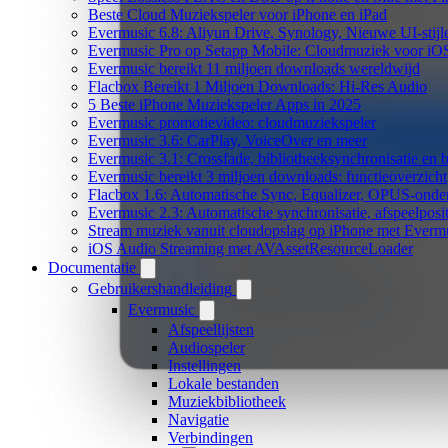
Beste Cloud Muziekspeler voor iPhone en iPad
Evermusic 6.8: Aliyun Drive, Synology, Nieuwe UI-stijl
Evermusic Pro op Setapp Mobile: Cloudmuziek voor iO
Evermusic bereikt 11 miljoen downloads wereldwijd
Flacbox Bereikt 1 Miljoen Downloads: Hi-Res Audio
5 Beste iPhone Muziekspeler Apps in 2025
Evermusic promotievideo: cloudmuziekspeler
Evermusic 3.6: CarPlay, VoiceOver en meer
Evermusic 3.1: Crossfade, bibliotheeksynchronisatie en 
Evermusic bereikt 3 miljoen downloads: functieoverzicht
Flacbox 1.6: Automatische Sync, Equalizer, OPUS-onde
Evermusic 2.3: Automatische synchronisatie, afspeelposit
Stream muziek vanuit cloudopslag op iPhone met Everm
iOS Audio Streaming met AVAssetResourceLoader
Documentatie
Gebruikershandleiding
Evermusic
Afspeellijsten
Audiospeler
Instellingen
Lokale bestanden
Muziekbibliotheek
Navigatie
Verbindingen