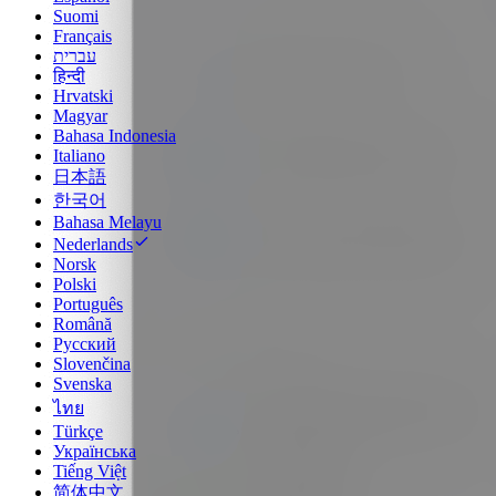
Suomi
Français
עברית
हिन्दी
Hrvatski
Magyar
Bahasa Indonesia
Italiano
日本語
한국어
Bahasa Melayu
Nederlands
Norsk
Polski
Português
Română
Русский
Slovenčina
Svenska
ไทย
Türkçe
Українська
Tiếng Việt
简体中文