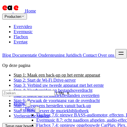
Home
Producten
Evervideo
Evermusic
Flacbox
Evertag
Blog
Documentatie
Ondersteuning
Juridisch
Contact
Over ons
Op deze pagina
Stap 1: Maak een back-up op het eerste apparaat
Stap 2: Start de Wi-Fi Drive-server
Stap 3: Verbind uw tweede apparaat met het eerste
Stap 4: Voorbereiden op bestandsoverdracht
CTRL K
Stap 5: Back-up en muziekbestanden overzetten
Stap 6: Bewaak de voortgang van de overdracht
Home
Stap 7: Gegevens herstellen vanuit back-up
Blog
Stap 8: Herindexeer de muziekbibliotheek
Flacbox 7.6: nieuwe BASS-audiomotor, effecten, 
Veelgestelde vragen
Evermusic 8.7: echt naadloos afspelen, audio-effe
Flacbox 7.4: opnieuw opgebouwde CarPlay, Plex, J
Terug naar boven