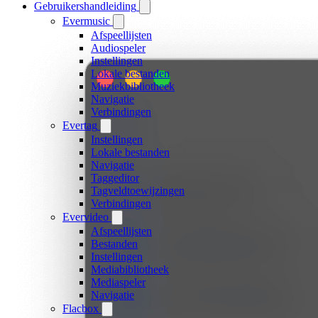
Gebruikershandleiding
Evermusic
Afspeellijsten
Audiospeler
Instellingen
Lokale bestanden
Muziekbibliotheek
Navigatie
Verbindingen
Evertag
Instellingen
Lokale bestanden
Navigatie
Taggeditor
Tagveldtoewijzingen
Verbindingen
Evervideo
Afspeellijsten
Bestanden
Instellingen
Mediabibliotheek
Mediaspeler
Navigatie
Flacbox