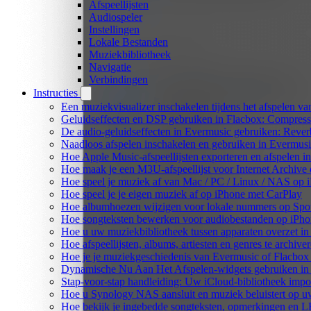
Afspeellijsten
Audiospeler
Instellingen
Lokale Bestanden
Muziekbibliotheek
Navigatie
Verbindingen
Instructies
Een muziekvisualizer inschakelen tijdens het afspelen v
Geluidseffecten en DSP gebruiken in Flacbox: Compress
De audio-geluidseffecten in Evermusic gebruiken: Rever
Naadloos afspelen inschakelen en gebruiken in Evermus
Hoe Apple Music-afspeellijsten exporteren en afspelen 
Hoe maak je een M3U-afspeellijst voor Internet Archive
Hoe speel je muziek af van Mac / PC / Linux / NAS o
Hoe speel je je eigen muziek af op iPhone met CarPlay
Hoe albumhoezen wijzigen voor lokale nummers op Spotif
Hoe songteksten bewerken voor audiobestanden op iP
Hoe u uw muziekbibliotheek tussen apparaten overzet in
Hoe afspeellijsten, albums, artiesten en genres te archiv
Hoe je je muziekgeschiedenis van Evermusic of Flacbox 
Dynamische Nu Aan Het Afspelen-widgets gebruiken in 
Stap-voor-stap handleiding: Uw iCloud-bibliotheek impo
Hoe u Synology NAS aansluit en muziek beluistert op 
Hoe bekijk je ingebedde songteksten, opmerkingen en 