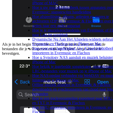
iPhone of MAC
Hoe u uw muziekbibliotheek tussen apparaten over
Evermusic: stapsgewijze handleiding
Hoe afspeellijsten, albums, artiesten en genres te
archiveren (ZIP) in Evermusic & Flacbox en over 
zetten naar een ander apparaat
Hoe je je muziekgeschiedenis van Evermusic of F
naar Last.fm scrobbelt
Dynamische Nu Aan Het Afspelen-widgets gebrui
Evermusic en Flacbox op je iPhone en Mac
Als je in het begin “Open files…” hebt gekozen, selecteer dan de
Stap-voor-stap handleiding: Uw iCloud-bibliothee
bestanden die je wilt openen en tik op “Open” om je selectie te
importeren in Evermusic en Flacbox
bevestigen.
Hoe u Synology NAS aansluit en muziek beluister
iPhone of Mac
Hoe bekijk je ingebedde songteksten, opmerkinge
LRC-bestanden voor muziek op je iPhone of Mac
Hoe NAS-opslag verbinden via WebDAV en muz
luisteren op je iPhone of Mac
Offline muziek afspelen in Evermusic & Flacbox:
downloaden en synchroniseren van cloud naar lok
bestanden
Hoe je een trackverzameling exporteert naar M3
en TXT in Evermusic & Flacbox
Hoe M3U-afspeellijst importeren in Evermusic en
Flacbox