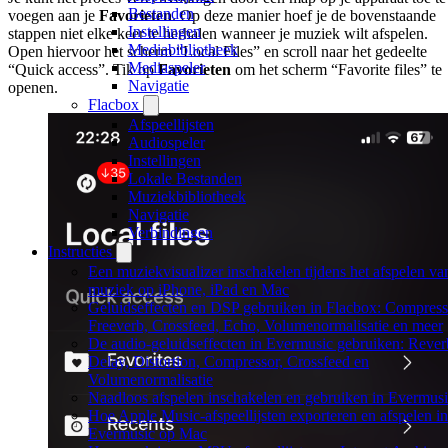
Bestanden
voegen aan je
Favorieten
. Op deze manier hoef je de bovenstaande
Instellingen
stappen niet elke keer te herhalen wanneer je muziek wilt afspelen.
Mediabibliotheek
Open hiervoor het scherm “Local Files” en scroll naar het gedeelte
Mediaspeler
“Quick access”. Tik op
Favorieten
om het scherm “Favorite files” te
Navigatie
openen.
Flacbox
Afspeellijsten
Audiospeler
Instellingen
Lokale Bestanden
Muziekbibliotheek
Navigatie
Verbindingen
Instructies
Een muziekvisualizer inschakelen tijdens het afspelen va
muziek op iPhone, iPad en Mac
Geluidseffecten en DSP gebruiken in Flacbox: Compress
Freeverb, Crossfeed, Echo, Volumenormalisatie en meer
De audio-geluidseffecten in Evermusic gebruiken: Rever
Delay, Distortion, Compressor, Crossfeed en
Volumenormalisatie
Naadloos afspelen inschakelen en gebruiken in Evermus
Hoe Apple Music-afspeellijsten exporteren en afspelen in
Evermusic op Mac