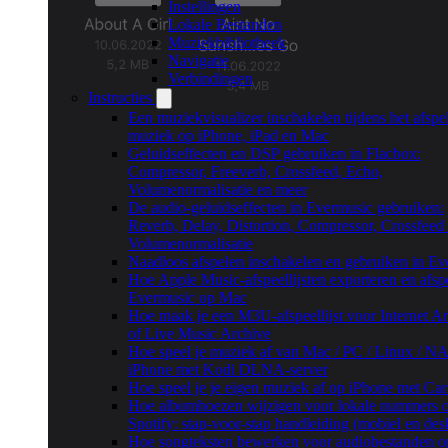
Instellingen
Lokale Bestanden
Muziekbibliotheek
Navigatie
Verbindingen
Instructies
Een muziekvisualizer inschakelen tijdens het afspe
muziek op iPhone, iPad en Mac
Geluidseffecten en DSP gebruiken in Flacbox:
Compressor, Freeverb, Crossfeed, Echo,
Volumenormalisatie en meer
De audio-geluidseffecten in Evermusic gebruiken:
Reverb, Delay, Distortion, Compressor, Crossfeed
Volumenormalisatie
Naadloos afspelen inschakelen en gebruiken in E
Hoe Apple Music-afspeellijsten exporteren en afsp
Evermusic op Mac
Hoe maak je een M3U-afspeellijst voor Internet A
of Live Music Archive
Hoe speel je muziek af van Mac / PC / Linux / N
iPhone met Kodi DLNA-server
Hoe speel je je eigen muziek af op iPhone met Ca
Hoe albumhoezen wijzigen voor lokale nummers 
Spotify: stap-voor-stap handleiding (mobiel en des
Hoe songteksten bewerken voor audiobestanden o