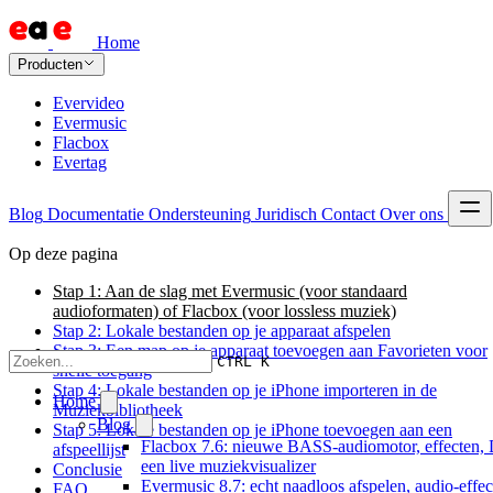
Home
Producten
Evervideo
Evermusic
Flacbox
Evertag
Blog
Documentatie
Ondersteuning
Juridisch
Contact
Over ons
Op deze pagina
Stap 1: Aan de slag met Evermusic (voor standaard
audioformaten) of Flacbox (voor lossless muziek)
Stap 2: Lokale bestanden op je apparaat afspelen
Stap 3: Een map op je apparaat toevoegen aan Favorieten voor
CTRL K
snelle toegang
Stap 4: Lokale bestanden op je iPhone importeren in de
Home
Muziekbibliotheek
Blog
Stap 5: Lokale bestanden op je iPhone toevoegen aan een
Flacbox 7.6: nieuwe BASS-audiomotor, effecten,
afspeellijst
een live muziekvisualizer
Conclusie
Evermusic 8.7: echt naadloos afspelen, audio-effec
FAQ