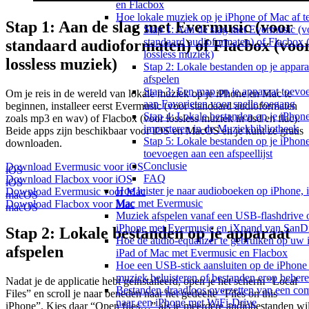
en Flacbox
Hoe lokale muziek op je iPhone of Mac af t
Stap 1: Aan de slag met Evermusic (voor
Stap 1: Aan de slag met Evermusic (v
standaard audioformaten) of Flacbox 
standaard audioformaten) of Flacbox (voo
lossless muziek)
lossless muziek)
Stap 2: Lokale bestanden op je appara
afspelen
Stap 3: Een map op je apparaat toevo
Om je reis in de wereld van lokale muziek op je iPhone en Mac te
aan Favorieten voor snelle toegang
beginnen, installeer eerst Evermusic (voor standaard audioformaten
Stap 4: Lokale bestanden op je iPhon
zoals mp3 en wav) of Flacbox (voor lossless muziek in dsd en flac).
importeren in de Muziekbibliotheek
Beide apps zijn beschikbaar voor iOS en MacOS en je kunt ze gratis
Stap 5: Lokale bestanden op je iPhon
downloaden.
toevoegen aan een afspeellijst
Conclusie
Download Evermusic voor iOS
iOS
FAQ
Download Flacbox voor iOS
iOS
Hoe luister je naar audioboeken op iPhone, 
Download Evermusic voor Mac
macOS
Mac met Evermusic
Download Flacbox voor Mac
macOS
Muziek afspelen vanaf een USB-flashdrive 
iPhone met Evermusic en iXpand van SanD
Stap 2: Lokale bestanden op je apparaat
Hoe de audio-equalizer te gebruiken op uw 
afspelen
iPad of Mac met Evermusic en Flacbox
Hoe een USB-stick aansluiten op de iPhone
muziek beluisteren of bestanden erop beher
Nadat je de applicatie hebt geinstalleerd, open je het scherm “Local
Bestanden draadloos overzetten van een co
Files” en scroll je naar beneden naar het gedeelte “Files on this
naar een iPhone met WiFi-Drive
iPhone”. Kies daar “Open files…” als je meerdere audiobestanden wil