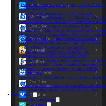
uitgelegd
Evermusic 8.6: nieuwe CarPlay, Plex, Jellyfin, SFTP en
songtekst-widget
Beste Cloud Muziekspelers voor iPhone in 2026
Wix Blogberichten Exporteren naar Markdown met Ope
Speel Lossless FLAC en DSD op iPhone en Mac met Fl
Beste Cloud Muziekspeler voor iPhone en iPad
Evermusic 6.8: Aliyun Drive, Synology, Nieuwe UI-stijl
Evermusic Pro op Setapp Mobile: Cloudmuziek voor iO
Evermusic bereikt 11 miljoen downloads wereldwijd
Flacbox Bereikt 1 Miljoen Downloads: Hi-Res Audio
5 Beste iPhone Muziekspeler Apps in 2025
Evermusic promotievideo: cloudmuziekspeler
Evermusic 3.6: CarPlay, VoiceOver en meer
Evermusic 3.1: Crossfade, bibliotheeksynchronisatie en 
Evermusic bereikt 3 miljoen downloads: functieoverzicht
Flacbox 1.6: Automatische Sync, Equalizer, OPUS-
ondersteuning
Evermusic 2.3: Automatische synchronisatie, afspeelposit
tags
Stream muziek vanuit cloudopslag op iPhone met Everm
iOS Audio Streaming met AVAssetResourceLoader
Documentatie
Gebruikershandleiding
Evermusic