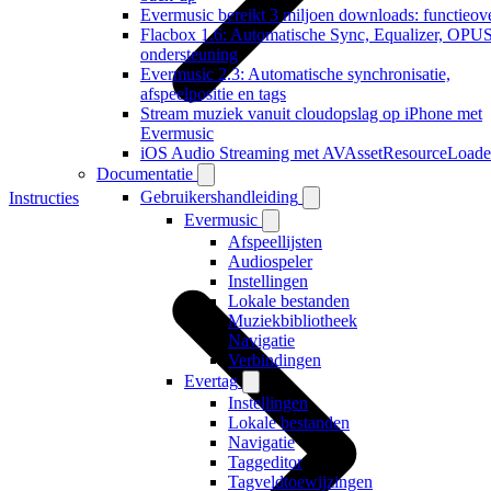
Evermusic bereikt 3 miljoen downloads: functieove
Flacbox 1.6: Automatische Sync, Equalizer, OPU
ondersteuning
Evermusic 2.3: Automatische synchronisatie,
afspeelpositie en tags
Stream muziek vanuit cloudopslag op iPhone met
Evermusic
iOS Audio Streaming met AVAssetResourceLoade
Documentatie
Gebruikershandleiding
Instructies
Evermusic
Afspeellijsten
Audiospeler
Instellingen
Lokale bestanden
Muziekbibliotheek
Navigatie
Verbindingen
Evertag
Instellingen
Lokale bestanden
Navigatie
Taggeditor
Tagveldtoewijzingen