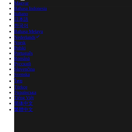
Magyar
Bahasa Indonesia
Italiano
日本語
한국어
Bahasa Melayu
Nederlands
Norsk
Polski
Português
Română
Русский
Slovenčina
Svenska
ไทย
Türkçe
Українська
Tiếng Việt
简体中文
繁體中文