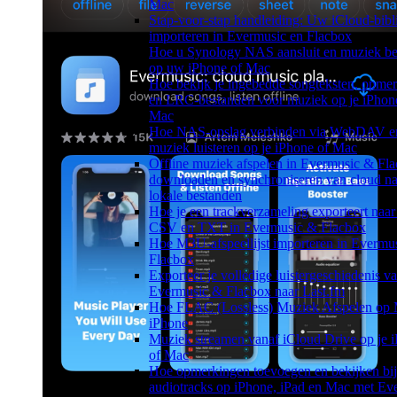
Mac
Stap-voor-stap handleiding: Uw iCloud-bibl
importeren in Evermusic en Flacbox
Hoe u Synology NAS aansluit en muziek bel
op uw iPhone of Mac
Hoe bekijk je ingebedde songteksten, opme
en LRC-bestanden voor muziek op je iPhon
Mac
Hoe NAS-opslag verbinden via WebDAV e
muziek luisteren op je iPhone of Mac
Offline muziek afspelen in Evermusic & Fla
downloaden en synchroniseren van cloud na
lokale bestanden
Hoe je een trackverzameling exporteert naa
CSV en TXT in Evermusic & Flacbox
Hoe M3U-afspeellijst importeren in Evermu
Flacbox
Exporteer je volledige luistergeschiedenis v
Evermusic & Flacbox naar Last.fm
Hoe FLAC (Lossless) Muziek Afspelen op 
iPhone
Muziek streamen vanaf iCloud Drive op je 
of Mac
Hoe opmerkingen toevoegen en bekijken bij
audiotracks op iPhone, iPad en Mac met Ev