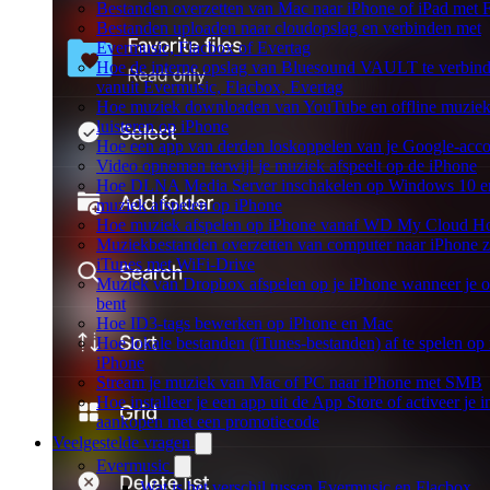
Bestanden overzetten van Mac naar iPhone of iPad met 
Bestanden uploaden naar cloudopslag en verbinden met
Evermusic, Flacbox of Evertag
Hoe de interne opslag van Bluesound VAULT te verbin
vanuit Evermusic, Flacbox, Evertag
Hoe muziek downloaden van YouTube en offline muzie
luisteren op iPhone
Hoe een app van derden loskoppelen van je Google-acc
Video opnemen terwijl je muziek afspeelt op de iPhone
Hoe DLNA Media Server inschakelen op Windows 10 en
muziek afspelen op iPhone
Hoe muziek afspelen op iPhone vanaf WD My Cloud 
Muziekbestanden overzetten van computer naar iPhone 
iTunes met WiFi-Drive
Muziek van Dropbox afspelen op je iPhone wanneer je of
bent
Hoe ID3-tags bewerken op iPhone en Mac
Hoe lokale bestanden (iTunes-bestanden) af te spelen op
iPhone
Stream je muziek van Mac of PC naar iPhone met SMB
Hoe installeer je een app uit de App Store of activeer je 
aankopen met een promotiecode
Veelgestelde vragen
Evermusic
Wat is het verschil tussen Evermusic en Flacbox