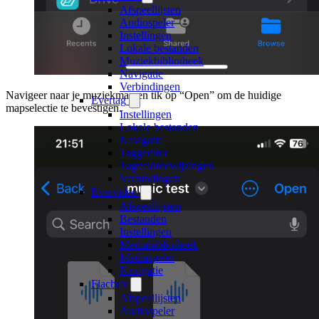
Afspeellijsten
Audiospeler
Instellingen
Lokale bestanden
Muziekbibliotheek
Navigatie
Verbindingen
Navigeer naar je muziekmap en tik op “Open” om de huidige
Evertag
mapselectie te bevestigen.
Instellingen
Lokale bestanden
Navigatie
Taggeditor
Tagveldtoewijzingen
Verbindingen
Evervideo
Afspeellijsten
Bestanden
Instellingen
Mediabibliotheek
Mediaspeler
Navigatie
Flacbox
Afspeellijsten
Audiospeler