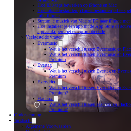
Hoe ID3-tags bewerken op iPhone en Mac
Hoe lokale bestanden (iTunes-bestanden) af te spe
mijn iPhone
Stream je muziek van Mac of PC naar iPhone me
Hoe installeer je een app uit de App Store of activee
app aankopen met een promotiecode
Veelgestelde vragen
Evermusic
Wat is het verschil tussen Evermusic en Fla
Wat is het verschil tussen Evermusic en Eve
Premium
Evertag
Wat is het verschil tussen Evertag en Everta
Premium
Evervideo
Wat is het verschil tussen Evervideo en Eve
Premium?
Flacbox
Wat is het verschil tussen Flacbox en Flacb
Premium?
Ondersteuning
Juridisch
Algemene Voorwaarden