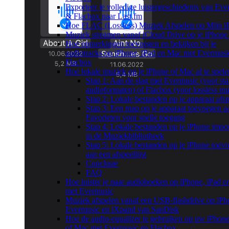
Exporteer je volledige luistergeschiedenis van Ev
& Flacbox naar Last.fm
Hoe FLAC (Lossless) Muziek Afspelen op Mijn i
Muziek streamen vanaf iCloud Drive op je iPhone
Hoe opmerkingen toevoegen en bekijken bij je
audiotracks op iPhone, iPad en Mac met Evermusi
Flacbox
Hoe lokale muziek op je iPhone of Mac af te spele
Stap 1: Aan de slag met Evermusic (voor st
audioformaten) of Flacbox (voor lossless mu
Stap 2: Lokale bestanden op je apparaat afs
Stap 3: Een map op je apparaat toevoegen a
Favorieten voor snelle toegang
Stap 4: Lokale bestanden op je iPhone impo
in de Muziekbibliotheek
Stap 5: Lokale bestanden op je iPhone toev
aan een afspeellijst
Conclusie
FAQ
Hoe luister je naar audioboeken op iPhone, iPad 
met Evermusic
Muziek afspelen vanaf een USB-flashdrive op iPh
Evermusic en iXpand van SanDisk
Hoe de audio-equalizer te gebruiken op uw iPhone
of Mac met Evermusic en Flacbox