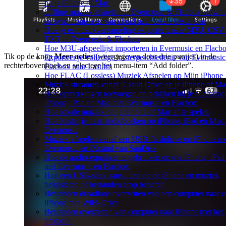
op je iPhone of Mac
Offline muziek afspelen in Evermusic & Flacbox: down
en synchroniseren van cloud naar lokale bestanden
Hoe je een trackverzameling exporteert naar M3U, CSV
TXT in Evermusic & Flacbox
Hoe M3U-afspeellijst importeren in Evermusic en Flacb
Tik op de knop
Meer acties
(weergegeven door drie puntjes) in de
Exporteer je volledige luistergeschiedenis van Evermusi
rechterbovenhoek en selecteer het menu-item “Add folder”.
Flacbox naar Last.fm
Hoe FLAC (Lossless) Muziek Afspelen op Mijn iPhone
Muziek streamen vanaf iCloud Drive op je iPhone of Ma
Hoe opmerkingen toevoegen en bekijken bij je audiotrac
iPhone, iPad en Mac met Evermusic en Flacbox
Hoe lokale muziek op je iPhone of Mac af te spelen
Hoe luister je naar audioboeken op iPhone, iPad en Mac
Evermusic
Muziek afspelen vanaf een USB-flashdrive op iPhone m
Evermusic en iXpand van SanDisk
Hoe de audio-equalizer te gebruiken op uw iPhone, iPad
met Evermusic en Flacbox
Hoe een USB-stick aansluiten op de iPhone en muziek
beluisteren of bestanden erop beheren
Bestanden draadloos overzetten van een computer naar e
iPhone met WiFi-Drive
Bestanden overzetten van computer naar iPhone met he
protocol