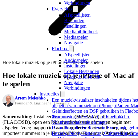
Verbindingen
Evervideo
Afspeellijsten
Bestanden
Instellingen
Mediabibliotheek
Mediaspeler
Navigatie
Flacbox
Afspeellijsten
Audiospeler
Hoe lokale muziek op je iPhone of Mac af te spelen
Instellingen
Lokale Bestanden
Hoe lokale muziek op je iPhone of Mac af
Muziekbibliotheek
te spelen
Navigatie
Verbindingen
Instructies
Artem Meleshko
Een muziekvisualizer inschakelen tijdens he
Founder & Engineer at Everappz
afspelen van muziek op iPhone, iPad en Ma
Geluidseffecten en DSP gebruiken in Flacbo
Samenvatting:
Installeer
Evermusic
(MP3/WAV) of
Flacbox
Compressor, Freeverb, Crossfeed, Echo,
(FLAC/DSD), open een lokaal audiobestand of map en begin met
Volumenormalisatie en meer
afspelen. Voeg mappen toe aan
Favorieten
voor snelle toegang,
De audio-geluidseffecten in Evermusic gebr
importeer nummers in je Muziekbibliotheek of maak
Afspeellijsten
Reverb, Delay, Distortion, Compressor, Cro