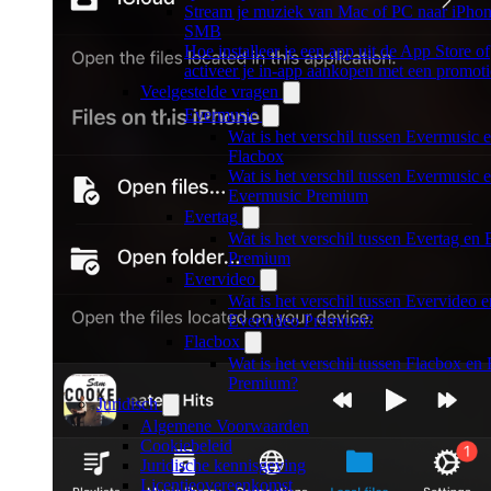
Stream je muziek van Mac of PC naar iPho
SMB
Hoe installeer je een app uit de App Store of
activeer je in-app aankopen met een promot
Veelgestelde vragen
Evermusic
Wat is het verschil tussen Evermusic 
Flacbox
Wat is het verschil tussen Evermusic 
Evermusic Premium
Evertag
Wat is het verschil tussen Evertag en 
Premium
Evervideo
Wat is het verschil tussen Evervideo e
Evervideo Premium?
Flacbox
Wat is het verschil tussen Flacbox en
Premium?
Juridisch
Algemene Voorwaarden
Cookiebeleid
Juridische kennisgeving
Licentieovereenkomst