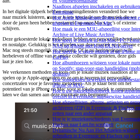
aan.
en Volumenormalisatie
Naadloos afspelen inschakelen en gebruiken
In het digitale tijdperk hebben streamingdiensten veranderd hoe we
Evermusic
naar muziek luisteren, maar er is iets speciaals aan de muziek die we
Hoe Apple Music-afspeellijsten exporteren 
door de jaren heen hebben verzameld op onze Macs, pc’s of externe
afspelen in Evermusic op Mac
schijven.
Hoe maak je een M3U-afspeellijst voor Inte
Archive of Live Music Archive
Deze gekoesterde lokale melodieen hebben een persoonlijke betekeni
Hoe speel je muziek af van Mac / PC / Linux
en nostalgie. Gelukkig is het afspelen van deze muziek op je iPhone 
NAS op iPhone met Kodi DLNA-server
Mac nog steeds mogelijk en plezierig. Of je nu herinneringen wilt
Hoe speel je je eigen muziek af op iPhone m
herbeleven of offline van je unieke collectie wilt genieten, deze gids
CarPlay
laat je zien hoe.
Hoe albumhoezen wijzigen voor lokale nu
op Spotify: stap-voor-stap handleiding (mob
We verkennen methoden en tools om je lokale muziek naadloos af te
desktop)
spelen op je Apple-apparaten en ze om te toveren tot persoonlijke
Hoe songteksten bewerken voor audiobesta
concertzalen voor je favoriete melodieen. Als je klaar bent om het
iPhone of MAC
potentieel van je iPhone en Mac voor je lokale muziek te ontgrendele
Hoe u uw muziekbibliotheek tussen apparat
laten we dan samen aan deze muzikale reis beginnen!
overzet in Evermusic: stapsgewijze handleid
Hoe afspeellijsten, albums, artiesten en genre
archiveren (ZIP) in Evermusic & Flacbox en
zetten naar een ander apparaat
Hoe je je muziekgeschiedenis van Evermusi
Flacbox naar Last.fm scrobbelt
Dynamische Nu Aan Het Afspelen-widgets
gebruiken in Evermusic en Flacbox op je iP