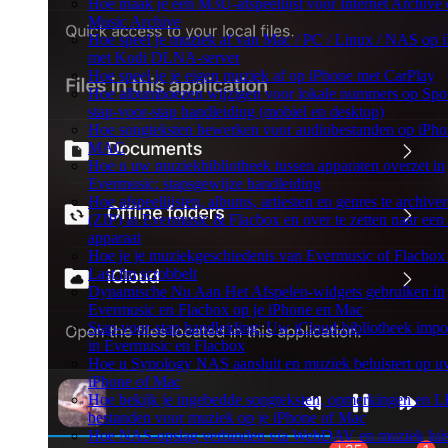
Hoe maak je een M3U-afspeellijst voor Internet Archive 
Music Archive
Hoe speel je muziek af van Mac / PC / Linux / NAS op 
met Kodi DLNA-server
Hoe speel je je eigen muziek af op iPhone met CarPlay
Hoe albumhoezen wijzigen voor lokale nummers op Spot
stap-voor-stap handleiding (mobiel en desktop)
Hoe songteksten bewerken voor audiobestanden op iPho
MAC
Hoe u uw muziekbibliotheek tussen apparaten overzet in
Evermusic: stapsgewijze handleiding
Hoe afspeellijsten, albums, artiesten en genres te archive
(ZIP) in Evermusic & Flacbox en over te zetten naar een
apparaat
Hoe je je muziekgeschiedenis van Evermusic of Flacbox
Last.fm scrobbelt
Dynamische Nu Aan Het Afspelen-widgets gebruiken in
Evermusic en Flacbox op je iPhone en Mac
Stap-voor-stap handleiding: Uw iCloud-bibliotheek impo
in Evermusic en Flacbox
Hoe u Synology NAS aansluit en muziek beluistert op 
iPhone of Mac
Hoe bekijk je ingebedde songteksten, opmerkingen en 
bestanden voor muziek op je iPhone of Mac
Hoe NAS-opslag verbinden via WebDAV en muziek luis