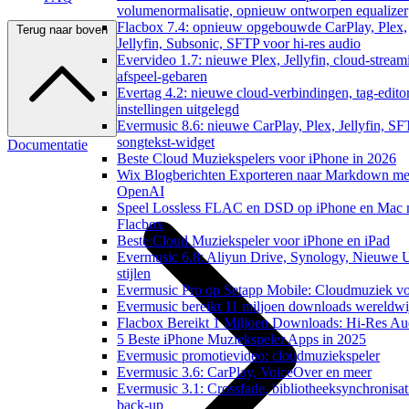
volumenormalisatie, opnieuw ontworpen equalizer
Flacbox 7.4: opnieuw opgebouwde CarPlay, Plex,
Terug naar boven
Jellyfin, Subsonic, SFTP voor hi-res audio
Evervideo 1.7: nieuwe Plex, Jellyfin, cloud-stream
afspeel-gebaren
Evertag 4.2: nieuwe cloud-verbindingen, tag-edito
instellingen uitgelegd
Evermusic 8.6: nieuwe CarPlay, Plex, Jellyfin, SF
songtekst-widget
Documentatie
Beste Cloud Muziekspelers voor iPhone in 2026
Wix Blogberichten Exporteren naar Markdown me
OpenAI
Speel Lossless FLAC en DSD op iPhone en Mac 
Flacbox
Beste Cloud Muziekspeler voor iPhone en iPad
Evermusic 6.8: Aliyun Drive, Synology, Nieuwe 
stijlen
Evermusic Pro op Setapp Mobile: Cloudmuziek v
Evermusic bereikt 11 miljoen downloads wereldwi
Flacbox Bereikt 1 Miljoen Downloads: Hi-Res Au
5 Beste iPhone Muziekspeler Apps in 2025
Evermusic promotievideo: cloudmuziekspeler
Evermusic 3.6: CarPlay, VoiceOver en meer
Evermusic 3.1: Crossfade, bibliotheeksynchronisat
back-up