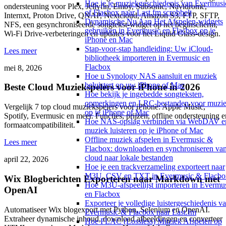
Hoe je je muziekgeschiedenis van Evermusi
ondersteuning voor Plex, Jellyfin, Emby, Subsonic, Navidrome,
of Flacbox naar Last.fm scrobbelt
Internxt, Proton Drive, QNAP, Nextcloud, Amazon S3, FTP, SFTP,
Dynamische Nu Aan Het Afspelen-widgets
NFS, een gesynchroniseerde songtekst-widget op het beginscherm,
gebruiken in Evermusic en Flacbox op je
Wi-Fi Drive-verbeteringen en updates voor het Liquid Glass-design.
iPhone en Mac
Stap-voor-stap handleiding: Uw iCloud-
Lees meer
bibliotheek importeren in Evermusic en
Flacbox
mei 8, 2026
Hoe u Synology NAS aansluit en muziek
beluistert op uw iPhone of Mac
Beste Cloud Muziekspelers voor iPhone in 2026
Hoe bekijk je ingebedde songteksten,
opmerkingen en LRC-bestanden voor muzi
Vergelijk 7 top cloud muziekspelers voor iPhone: Apple Music,
op je iPhone of Mac
Spotify, Evermusic en meer. Functies, prijzen, offline ondersteuning e
Hoe NAS-opslag verbinden via WebDAV e
formaatcompatibiliteit.
muziek luisteren op je iPhone of Mac
Offline muziek afspelen in Evermusic &
Lees meer
Flacbox: downloaden en synchroniseren va
cloud naar lokale bestanden
april 22, 2026
Hoe je een trackverzameling exporteert naar
M3U, CSV en TXT in Evermusic & Flacbo
Wix Blogberichten Exporteren naar Markdown met
Hoe M3U-afspeellijst importeren in Evermu
OpenAI
en Flacbox
Exporteer je volledige luistergeschiedenis v
Automatiseer Wix blogexport met Python, Selenium en OpenAI.
Evermusic & Flacbox naar Last.fm
Extraheer dynamische inhoud, download afbeeldingen en converteer
Hoe FLAC (Lossless) Muziek Afspelen op