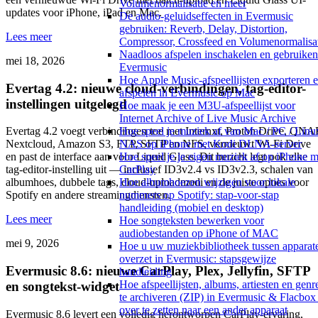
Volumenormalisatie en meer
updates voor iPhone, iPad en Mac.
De audio-geluidseffecten in Evermusic
gebruiken: Reverb, Delay, Distortion,
Lees meer
Compressor, Crossfeed en Volumenormalisa
Naadloos afspelen inschakelen en gebruiken
mei 18, 2026
Evermusic
Hoe Apple Music-afspeellijsten exporteren 
Evertag 4.2: nieuwe cloud-verbindingen, tag-editor-
afspelen in Evermusic op Mac
instellingen uitgelegd
Hoe maak je een M3U-afspeellijst voor
Internet Archive of Live Music Archive
Hoe speel je muziek af van Mac / PC / Linux
Evertag 4.2 voegt verbindingen toe met Internxt, Proton Drive, QNA
NAS op iPhone met Kodi DLNA-server
Nextcloud, Amazon S3, FTP, SFTP en NFS, vernieuwt Wi-Fi Drive
Hoe speel je je eigen muziek af op iPhone m
en past de interface aan voor Liquid Glass. Dit bericht legt ook elke
CarPlay
tag-editor-instelling uit — inclusief ID3v2.4 vs ID3v2.3, schalen van
Hoe albumhoezen wijzigen voor lokale
albumhoes, dubbele tags, cloud-uploadmodi en de juiste opties voor
nummers op Spotify: stap-voor-stap
Spotify en andere streamingdiensten.
handleiding (mobiel en desktop)
Lees meer
Hoe songteksten bewerken voor
audiobestanden op iPhone of MAC
mei 9, 2026
Hoe u uw muziekbibliotheek tussen apparat
overzet in Evermusic: stapsgewijze
Evermusic 8.6: nieuwe CarPlay, Plex, Jellyfin, SFTP
handleiding
Hoe afspeellijsten, albums, artiesten en genr
en songtekst-widget
te archiveren (ZIP) in Evermusic & Flacbox
over te zetten naar een ander apparaat
Evermusic 8.6 levert een volledig herontworpen CarPlay-ervaring,