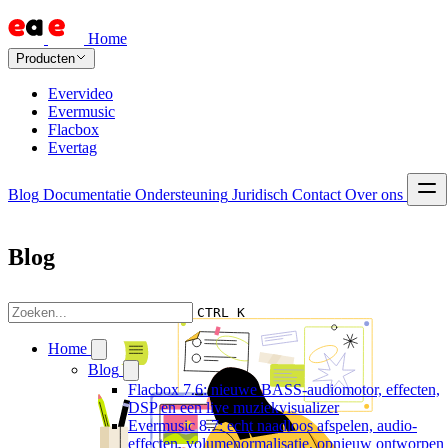
Home
Producten
Evervideo
Evermusic
Flacbox
Evertag
Blog
Documentatie
Ondersteuning
Juridisch
Contact
Over ons
Blog
CTRL K
Home
Blog
Flacbox 7.6: nieuwe BASS-audiomotor, effecten,
DSP en een live muziekvisualizer
Evermusic 8.7: echt naadloos afspelen, audio-
effecten, volumenormalisatie, opnieuw ontworpen