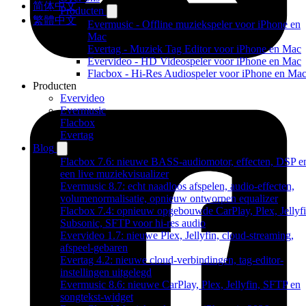
简体中文
Producten
繁體中文
Evermusic - Offline muziekspeler voor iPhone en
Mac
Evertag - Muziek Tag Editor voor iPhone en Mac
Evervideo - HD Videospeler voor iPhone en Mac
Flacbox - Hi-Res Audiospeler voor iPhone en Ma
Producten
Evervideo
Evermusic
Flacbox
Evertag
Blog
Flacbox 7.6: nieuwe BASS-audiomotor, effecten, DSP e
een live muziekvisualizer
Evermusic 8.7: echt naadloos afspelen, audio-effecten,
volumenormalisatie, opnieuw ontworpen equalizer
Flacbox 7.4: opnieuw opgebouwde CarPlay, Plex, Jellyfi
Subsonic, SFTP voor hi-res audio
Evervideo 1.7: nieuwe Plex, Jellyfin, cloud-streaming,
afspeel-gebaren
Evertag 4.2: nieuwe cloud-verbindingen, tag-editor-
instellingen uitgelegd
Evermusic 8.6: nieuwe CarPlay, Plex, Jellyfin, SFTP en
songtekst-widget