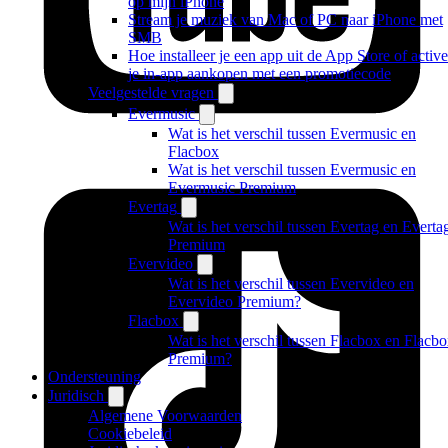
op mijn iPhone
Stream je muziek van Mac of PC naar iPhone met
SMB
Hoe installeer je een app uit de App Store of active
je in-app aankopen met een promotiecode
Veelgestelde vragen
Evermusic
Wat is het verschil tussen Evermusic en
Flacbox
Wat is het verschil tussen Evermusic en
Evermusic Premium
Evertag
Wat is het verschil tussen Evertag en Everta
Premium
Evervideo
Wat is het verschil tussen Evervideo en
Evervideo Premium?
Flacbox
Wat is het verschil tussen Flacbox en Flacb
Premium?
Ondersteuning
Juridisch
Algemene Voorwaarden
Cookiebeleid