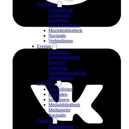
Evermusic
Afspeellijsten
Audiospeler
Instellingen
Lokale bestanden
Muziekbibliotheek
Navigatie
Verbindingen
Evertag
Instellingen
Lokale bestanden
Navigatie
Taggeditor
Tagveldtoewijzingen
Verbindingen
Evervideo
Afspeellijsten
Bestanden
Instellingen
Mediabibliotheek
Mediaspeler
Navigatie
Flacbox
Afspeellijsten