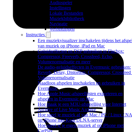
Audiospeler
Instellingen
Lokale Bestanden
Muziekbibliotheek
Navigatie
Verbindingen
Instructies
Een muziekvisualizer inschakelen tijdens het afspe
van muziek op iPhone, iPad en Mac
Geluidseffecten en DSP gebruiken in Flacbox:
Compressor, Freeverb, Crossfeed, Echo,
Volumenormalisatie en meer
De audio-geluidseffecten in Evermusic gebruiken:
Reverb, Delay, Distortion, Compressor, Crossfeed
Volumenormalisatie
Naadloos afspelen inschakelen en gebruiken in
Evermusic
Hoe Apple Music-afspeellijsten exporteren en
afspelen in Evermusic op Mac
Hoe maak je een M3U-afspeellijst voor Internet
Archive of Live Music Archive
Hoe speel je muziek af van Mac / PC / Linux / N
op iPhone met Kodi DLNA-server
Hoe speel je je eigen muziek af op iPhone met
CarPlay