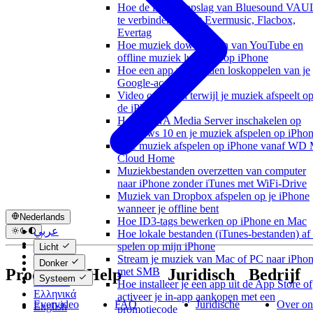
Hoe de interne opslag van Bluesound VAU
te verbinden vanuit Evermusic, Flacbox,
Evertag
Hoe muziek downloaden van YouTube en
offline muziek luisteren op iPhone
Hoe een app van derden loskoppelen van je
Google-account
Video opnemen terwijl je muziek afspeelt o
de iPhone
Hoe DLNA Media Server inschakelen op
Windows 10 en je muziek afspelen op iPho
Hoe muziek afspelen op iPhone vanaf WD
Cloud Home
Muziekbestanden overzetten van computer
naar iPhone zonder iTunes met WiFi-Drive
Muziek van Dropbox afspelen op je iPhone
wanneer je offline bent
Nederlands
Hoe ID3-tags bewerken op iPhone en Mac
عربي
Hoe lokale bestanden (iTunes-bestanden) af 
Català
spelen op mijn iPhone
Licht
Čeština
Stream je muziek van Mac of PC naar iPho
Donker
Dansk
Producten
Help
Juridisch
Bedrijf
met SMB
Systeem
Deutsch
Hoe installeer je een app uit de App Store of
Ελληνικά
activeer je in-app aankopen met een
Evervideo
FAQ
Juridische
Over on
English
promotiecode