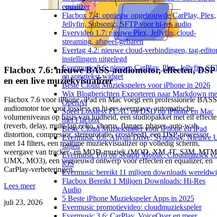
equalizer
Flacbox 7.4: opnieuw opgebouwde CarPlay, Plex,
Jellyfin, Subsonic, SFTP voor hi-res audio
Evervideo 1.7: nieuwe Plex, Jellyfin, cloud-
streaming, afspeel-gebaren
Evertag 4.2: nieuwe cloud-verbindingen, tag-edito
instellingen uitgelegd
Evermusic 8.6: nieuwe CarPlay, Plex, Jellyfin, S
Flacbox 7.6: nieuwe BASS-audiomotor, effecten, DSP
en songtekst-widget
en een live muziekvisualizer
Beste Cloud Muziekspelers voor iPhone in 2026
Wix Blogberichten Exporteren naar Markdown me
Flacbox 7.6 voor iPhone, iPad en Mac voegt een professionele BASS
OpenAI
audiomotor toe voor lossless en hi-res weergave, automatische
Speel Lossless FLAC en DSD op iPhone en Mac
volumeniveaus op basis van luidheid, een studiopakket met elf effect
met Flacbox
(reverb, delay, multi-tap echo, chorus, flanger, phaser, auto-wah,
Beste Cloud Muziekspeler voor iPhone en iPad
distortion, compressor, stereorotatie, crossfeed), een DSP-processor
Evermusic 6.8: Aliyun Drive, Synology, Nieuwe 
met 14 filters, een realtime muziekvisualizer op volledig scherm,
stijlen
weergave van tracker- en MOD-muziek (MOD, XM, IT, S3M, MTM
Evermusic Pro op Setapp Mobile: Cloudmuziek v
UMX, MO3), een vernieuwd ontwerp voor effecten en equalizer, en
iOS
CarPlay-verbeteringen.
Evermusic bereikt 11 miljoen downloads wereldwi
Flacbox Bereikt 1 Miljoen Downloads: Hi-Res
Lees meer
Audio
5 Beste iPhone Muziekspeler Apps in 2025
juli 23, 2026
Evermusic promotievideo: cloudmuziekspeler
Evermusic 3.6: CarPlay, VoiceOver en meer