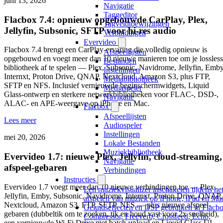
juni 13, 2026
Navigatie
Taggeditor
Flacbox 7.4: opnieuw opgebouwde CarPlay, Plex,
Tagveldtoewijzingen
Jellyfin, Subsonic, SFTP voor hi-res audio
Verbindingen
Evervideo
Flacbox 7.4 brengt een CarPlay-ervaring die volledig opnieuw is
Afspeellijsten
opgebouwd en voegt meer dan 10 nieuwe manieren toe om je lossless
Bestanden
bibliotheek af te spelen — Plex, Subsonic, Navidrome, Jellyfin, Emby
Instellingen
Internxt, Proton Drive, QNAP, Nextcloud, Amazon S3, plus FTP,
Mediabibliotheek
SFTP en NFS. Inclusief vernieuwde beginschermwidgets, Liquid
Mediaspeler
Glass-ontwerp en sterkere netwerkbibliotheken voor FLAC-, DSD-,
Navigatie
ALAC- en APE-weergave op iPhone en Mac.
Flacbox
Afspeellijsten
Lees meer
Audiospeler
Instellingen
mei 20, 2026
Lokale Bestanden
Muziekbibliotheek
Evervideo 1.7: nieuwe Plex, Jellyfin, cloud-streaming,
Navigatie
afspeel-gebaren
Verbindingen
Instructies
Evervideo 1.7 voegt meer dan 10 nieuwe verbindingen toe — Plex,
Een muziekvisualizer inschakelen tijdens he
Jellyfin, Emby, Subsonic, Navidrome, Internxt, Proton Drive, QNAP,
afspelen van muziek op iPhone, iPad en Ma
Nextcloud, Amazon S3, FTP, SFTP, NFS — plus nieuwe afspeel-
Geluidseffecten en DSP gebruiken in Flacbo
gebaren (dubbeltik om te zoeken, tik en houd vast voor 2x snelheid),
Compressor, Freeverb, Crossfeed, Echo,
een vernieuwde Wi-Fi Drive met batch-upload en Liquid Glass UI-