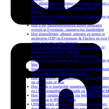
Hoe albumhoezen wijzigen voor lokale nummers 
Spotify: stap-voor-stap handleiding (mobiel en
desktop)
Hoe songteksten bewerken voor audiobestanden o
iPhone of MAC
Hoe u uw muziekbibliotheek tussen apparaten
overzet in Evermusic: stapsgewijze handleiding
Hoe afspeellijsten, albums, artiesten en genres te
archiveren (ZIP) in Evermusic & Flacbox en over 
zetten naar een ander apparaat
Hoe je je muziekgeschiedenis van Evermusic of
Flacbox naar Last.fm scrobbelt
Dynamische Nu Aan Het Afspelen-widgets
gebruiken in Evermusic en Flacbox op je iPhone e
Mac
Stap-voor-stap handleiding: Uw iCloud-bibliothee
importeren in Evermusic en Flacbox
Hoe u Synology NAS aansluit en muziek beluister
op uw iPhone of Mac
Hoe bekijk je ingebedde songteksten, opmerkinge
en LRC-bestanden voor muziek op je iPhone of 
Hoe NAS-opslag verbinden via WebDAV en muz
luisteren op je iPhone of Mac
Offline muziek afspelen in Evermusic & Flacbox:
downloaden en synchroniseren van cloud naar lok