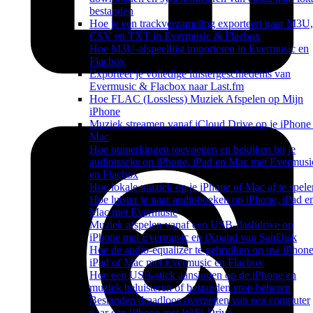
bestanden
Hoe je een trackverzameling exporteert naar M3U,
CSV en TXT in Evermusic & Flacbox
Hoe M3U-afspeellijst importeren in Evermusic en
Flacbox
Exporteer je volledige luistergeschiedenis van
Evermusic & Flacbox naar Last.fm
Hoe FLAC (Lossless) Muziek Afspelen op Mijn
iPhone
Muziek streamen vanaf iCloud Drive op je iPhone
Mac
Hoe opmerkingen toevoegen en bekijken bij je
audiotracks op iPhone, iPad en Mac met Evermusi
en Flacbox
Hoe lokale muziek op je iPhone of Mac af te spele
Hoe luister je naar audioboeken op iPhone, iPad e
Mac met Evermusic
Muziek afspelen vanaf een USB-flashdrive op
iPhone met Evermusic en iXpand van SanDisk
Hoe de audio-equalizer te gebruiken op uw iPhone
iPad of Mac met Evermusic en Flacbox
Hoe een USB-stick aansluiten op de iPhone en
muziek beluisteren of bestanden erop beheren
Bestanden draadloos overzetten van een computer
naar een iPhone met WiFi-Drive