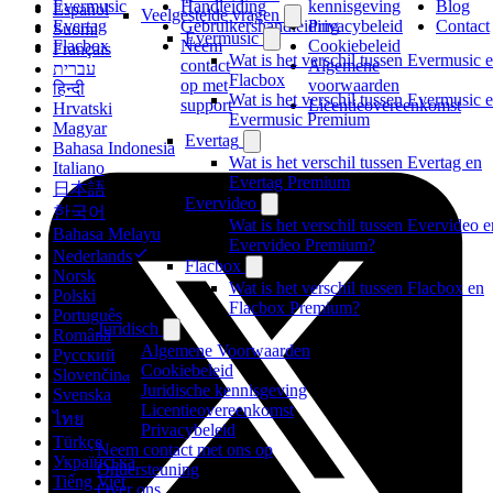
Evermusic
Handleiding
kennisgeving
Blog
Español
Veelgestelde vragen
Evertag
Gebruikershandleiding
Privacybeleid
Contact
Suomi
Evermusic
Flacbox
Neem
Cookiebeleid
Français
Wat is het verschil tussen Evermusic 
contact
Algemene
עברית
Flacbox
op met
voorwaarden
हिन्दी
Wat is het verschil tussen Evermusic 
support
Licentieovereenkomst
Hrvatski
Evermusic Premium
Magyar
Evertag
Bahasa Indonesia
Wat is het verschil tussen Evertag en
Italiano
Evertag Premium
日本語
Evervideo
한국어
Wat is het verschil tussen Evervideo e
Bahasa Melayu
Evervideo Premium?
Nederlands
Flacbox
Norsk
Wat is het verschil tussen Flacbox en
Polski
Flacbox Premium?
Português
Juridisch
Română
Algemene Voorwaarden
Русский
Cookiebeleid
Slovenčina
Juridische kennisgeving
Svenska
Licentieovereenkomst
ไทย
Privacybeleid
Türkçe
Neem contact met ons op
Українська
Ondersteuning
Tiếng Việt
Over ons