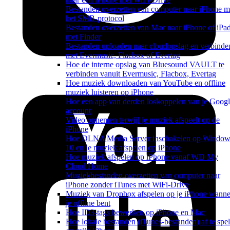
Bestanden overzetten van computer naar iPhone m
het SMB-protocol
Bestanden overzetten van Mac naar iPhone of iPa
met Finder
Bestanden uploaden naar cloudopslag en verbinde
met Evermusic, Flacbox of Evertag
Hoe de interne opslag van Bluesound VAULT te
verbinden vanuit Evermusic, Flacbox, Evertag
Hoe muziek downloaden van YouTube en offline
muziek luisteren op iPhone
Hoe een app van derden loskoppelen van je Googl
account
Video opnemen terwijl je muziek afspeelt op de
iPhone
Hoe DLNA Media Server inschakelen op Window
10 en je muziek afspelen op iPhone
Hoe muziek afspelen op iPhone vanaf WD My
Cloud Home
Muziekbestanden overzetten van computer naar
iPhone zonder iTunes met WiFi-Drive
Muziek van Dropbox afspelen op je iPhone wanne
je offline bent
Hoe ID3-tags bewerken op iPhone en Mac
Hoe lokale bestanden (iTunes-bestanden) af te spe