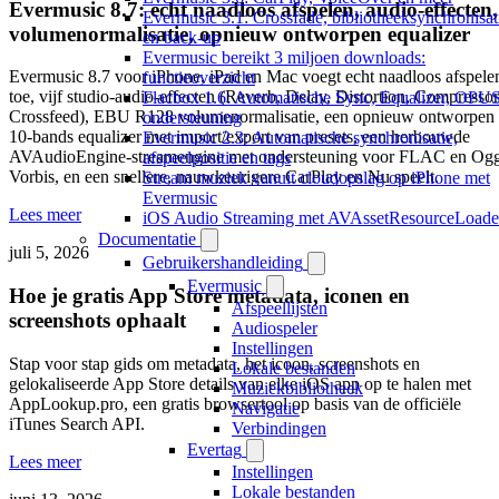
Evermusic 8.7: echt naadloos afspelen, audio-effecten,
Evermusic 3.1: Crossfade, bibliotheeksynchronisat
volumenormalisatie, opnieuw ontworpen equalizer
en back-up
Evermusic bereikt 3 miljoen downloads:
Evermusic 8.7 voor iPhone, iPad en Mac voegt echt naadloos afspele
functieoverzicht
toe, vijf studio-audio-effecten (Reverb, Delay, Distortion, Compressor
Flacbox 1.6: Automatische Sync, Equalizer, OPU
Crossfeed), EBU R128 volumenormalisatie, een opnieuw ontworpen
ondersteuning
10-bands equalizer met import/export van presets, een herbouwde
Evermusic 2.3: Automatische synchronisatie,
AVAudioEngine-streamengine met ondersteuning voor FLAC en Og
afspeelpositie en tags
Vorbis, en een snellere, nauwkeurigere CarPlay en Nu speelt.
Stream muziek vanuit cloudopslag op iPhone met
Evermusic
Lees meer
iOS Audio Streaming met AVAssetResourceLoade
Documentatie
juli 5, 2026
Gebruikershandleiding
Evermusic
Hoe je gratis App Store metadata, iconen en
Afspeellijsten
screenshots ophaalt
Audiospeler
Instellingen
Stap voor stap gids om metadata, het icoon, screenshots en
Lokale bestanden
gelokaliseerde App Store details van elke iOS app op te halen met
Muziekbibliotheek
AppLookup.pro, een gratis browsertool op basis van de officiële
Navigatie
iTunes Search API.
Verbindingen
Evertag
Lees meer
Instellingen
Lokale bestanden