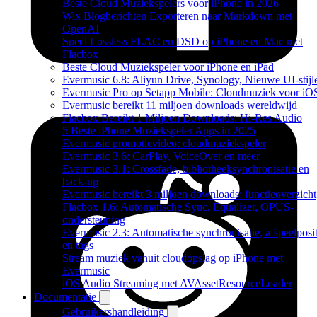
Beste Cloud Muziekspelers voor iPhone in 2026
Wix Blogberichten Exporteren naar Markdown met
OpenAI
Speel Lossless FLAC en DSD op iPhone en Mac met
Flacbox
Beste Cloud Muziekspeler voor iPhone en iPad
Evermusic 6.8: Aliyun Drive, Synology, Nieuwe UI-stijl
Evermusic Pro op Setapp Mobile: Cloudmuziek voor iO
Evermusic bereikt 11 miljoen downloads wereldwijd
Flacbox Bereikt 1 Miljoen Downloads: Hi-Res Audio
5 Beste iPhone Muziekspeler Apps in 2025
Evermusic promotievideo: cloudmuziekspeler
Evermusic 3.6: CarPlay, VoiceOver en meer
Evermusic 3.1: Crossfade, bibliotheeksynchronisatie en
back-up
Evermusic bereikt 3 miljoen downloads: functieoverzicht
Flacbox 1.6: Automatische Sync, Equalizer, OPUS-
ondersteuning
Evermusic 2.3: Automatische synchronisatie, afspeelposit
en tags
Stream muziek vanuit cloudopslag op iPhone met
Evermusic
iOS Audio Streaming met AVAssetResourceLoader
Documentatie
Gebruikershandleiding