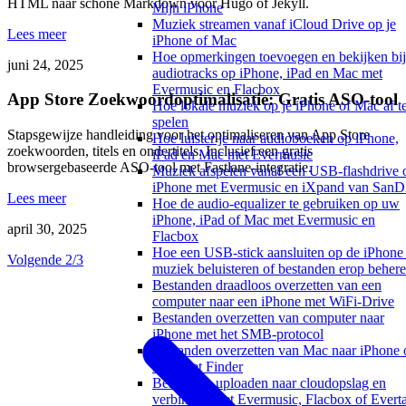
HTML naar schone Markdown voor Hugo of Jekyll.
Mijn iPhone
Muziek streamen vanaf iCloud Drive op je
Lees meer
iPhone of Mac
Hoe opmerkingen toevoegen en bekijken bij
juni 24, 2025
audiotracks op iPhone, iPad en Mac met
Evermusic en Flacbox
App Store Zoekwoordoptimalisatie: Gratis ASO-tool
Hoe lokale muziek op je iPhone of Mac af t
spelen
Stapsgewijze handleiding voor het optimaliseren van App Store
Hoe luister je naar audioboeken op iPhone,
zoekwoorden, titels en ondertitels. Inclusief een gratis
iPad en Mac met Evermusic
browsergebaseerde ASO-tool met Fastlane-integratie.
Muziek afspelen vanaf een USB-flashdrive 
iPhone met Evermusic en iXpand van SanD
Lees meer
Hoe de audio-equalizer te gebruiken op uw
iPhone, iPad of Mac met Evermusic en
april 30, 2025
Flacbox
Hoe een USB-stick aansluiten op de iPhone
Volgende 2/3
muziek beluisteren of bestanden erop beher
Bestanden draadloos overzetten van een
computer naar een iPhone met WiFi-Drive
Bestanden overzetten van computer naar
iPhone met het SMB-protocol
Bestanden overzetten van Mac naar iPhone 
iPad met Finder
Bestanden uploaden naar cloudopslag en
verbinden met Evermusic, Flacbox of Evert