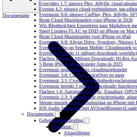
Evervideo 1.7: nieuwe Plex, Jellyfin, cloud-stream
Evertag 4.2: nieuwe cloud-verbindingen, tag-editor
Evermusic 8.6: nieuwe CarPlay, Plex, Jellyfin, SF
Documentatie
Beste Cloud Muziekspelers voor iPhone in 2026
Wix Blogberichten Exporteren naar Markdown m
Speel Lossless FLAC en DSD op iPhone en Mac 
Beste Cloud Muziekspeler voor iPhone en iPad
Evermusic 6.8: Aliyun Drive, Synology, Nieuwe UI
Evermusic Pro op Setapp Mobile: Cloudmuziek v
Evermusic bereikt 11 miljoen downloads wereldwi
Flacbox Bereikt 1 Miljoen Downloads: Hi-Res Au
5 Beste iPhone Muziekspeler Apps in 2025
Evermusic promotievideo: cloudmuziekspeler
Evermusic 3.6: CarPlay, VoiceOver en meer
Evermusic 3.1: Crossfade, bibliotheeksynchronisat
Evermusic bereikt 3 miljoen downloads: functieove
Flacbox 1.6: Automatische Sync, Equalizer, OPU
Evermusic 2.3: Automatische synchronisatie, afspee
Stream muziek vanuit cloudopslag op iPhone met
iOS Audio Streaming met AVAssetResourceLoade
Documentatie
Gebruikershandleiding
Evermusic
Afspeellijsten