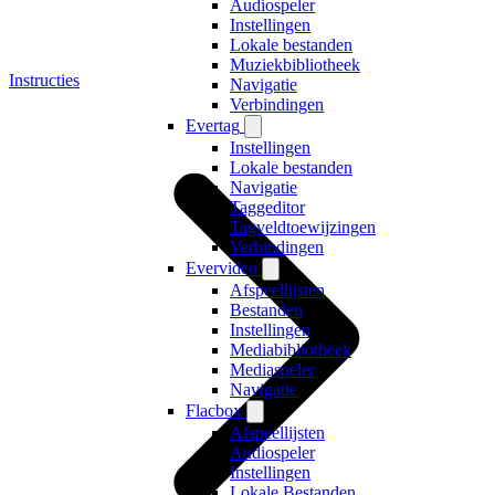
Audiospeler
Instellingen
Lokale bestanden
Muziekbibliotheek
Instructies
Navigatie
Verbindingen
Evertag
Instellingen
Lokale bestanden
Navigatie
Taggeditor
Tagveldtoewijzingen
Verbindingen
Evervideo
Afspeellijsten
Bestanden
Instellingen
Mediabibliotheek
Mediaspeler
Navigatie
Flacbox
Afspeellijsten
Audiospeler
Instellingen
Lokale Bestanden