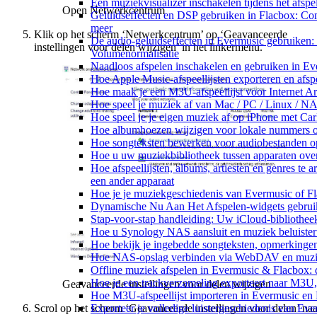
Een muziekvisualizer inschakelen tijdens het afs
Open Netwerkcentrum
Geluidseffecten en DSP gebruiken in Flacbox: Com
meer
Klik op het scherm ‘Netwerkcentrum’ op ‘Geavanceerde
De audio-geluidseffecten in Evermusic gebruiken:
instellingen voor delen wijzigen’ in het linkermenu.
Volumenormalisatie
Naadloos afspelen inschakelen en gebruiken in E
Hoe Apple Music-afspeellijsten exporteren en afs
Hoe maak je een M3U-afspeellijst voor Internet A
Hoe speel je muziek af van Mac / PC / Linux / 
Hoe speel je je eigen muziek af op iPhone met Ca
Hoe albumhoezen wijzigen voor lokale nummers op 
Hoe songteksten bewerken voor audiobestanden 
Hoe u uw muziekbibliotheek tussen apparaten over
Hoe afspeellijsten, albums, artiesten en genres te 
een ander apparaat
Hoe je je muziekgeschiedenis van Evermusic of Fl
Dynamische Nu Aan Het Afspelen-widgets gebruik
Stap-voor-stap handleiding: Uw iCloud-bibliothee
Hoe u Synology NAS aansluit en muziek beluiste
Hoe bekijk je ingebedde songteksten, opmerking
Hoe NAS-opslag verbinden via WebDAV en muziek
Offline muziek afspelen in Evermusic & Flacbox: 
Hoe je een trackverzameling exporteert naar M3
Geavanceerde instellingen voor delen wijzigen
Hoe M3U-afspeellijst importeren in Evermusic en
Scrol op het scherm ‘Geavanceerde instellingen voor delen’ naa
Exporteer je volledige luistergeschiedenis van Ev