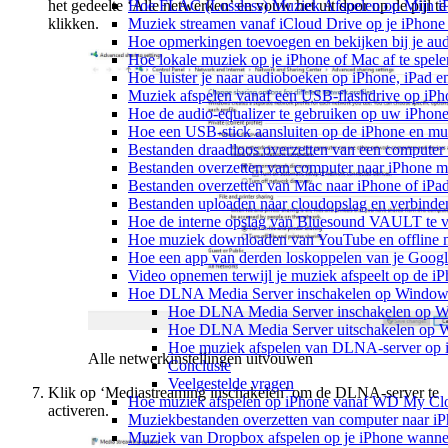
het gedeelte ‘Alle netwerken’ en vouw het uit door op de pijl te
Hoe FLAC (Lossless) Muziek Afspelen op Mijn i
klikken.
Muziek streamen vanaf iCloud Drive op je iPhone
Hoe opmerkingen toevoegen en bekijken bij je au
Hoe lokale muziek op je iPhone of Mac af te spele
Hoe luister je naar audioboeken op iPhone, iPad 
Muziek afspelen vanaf een USB-flashdrive op iP
Hoe de audio-equalizer te gebruiken op uw iPhon
Hoe een USB-stick aansluiten op de iPhone en muz
Bestanden draadloos overzetten van een computer
Bestanden overzetten van computer naar iPhone m
Bestanden overzetten van Mac naar iPhone of iPa
Bestanden uploaden naar cloudopslag en verbinde
Hoe de interne opslag van Bluesound VAULT te v
Hoe muziek downloaden van YouTube en offline m
Hoe een app van derden loskoppelen van je Googl
Video opnemen terwijl je muziek afspeelt op de i
Hoe DLNA Media Server inschakelen op Windows 
Hoe DLNA Media Server inschakelen op 
Hoe DLNA Media Server uitschakelen op 
Hoe muziek afspelen van DLNA-server op 
Alle netwerkinstellingen uitvouwen
Conclusie
Veelgestelde vragen
Klik op ‘Mediastreaming inschakelen’ om de DLNA-server te
Hoe muziek afspelen op iPhone vanaf WD My C
activeren.
Muziekbestanden overzetten van computer naar i
Muziek van Dropbox afspelen op je iPhone wanneer