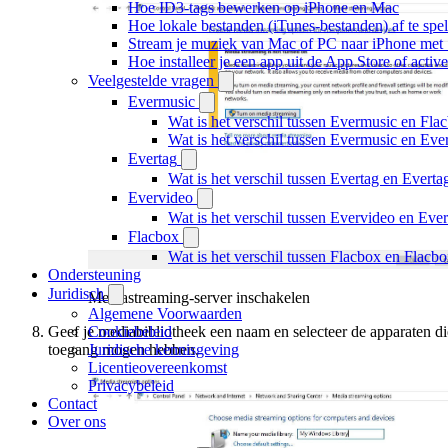
Hoe ID3-tags bewerken op iPhone en Mac
Hoe lokale bestanden (iTunes-bestanden) af te spe
Stream je muziek van Mac of PC naar iPhone me
Hoe installeer je een app uit de App Store of acti
Veelgestelde vragen
Evermusic
Wat is het verschil tussen Evermusic en Fla
Wat is het verschil tussen Evermusic en Ev
Evertag
Wat is het verschil tussen Evertag en Evert
Evervideo
Wat is het verschil tussen Evervideo en Ev
Flacbox
Wat is het verschil tussen Flacbox en Flac
Ondersteuning
Juridisch
Mediastreaming-server inschakelen
Algemene Voorwaarden
Cookiebeleid
Geef je mediabibliotheek een naam en selecteer de apparaten di
Juridische kennisgeving
toegang mogen hebben.
Licentieovereenkomst
Privacybeleid
Contact
Over ons