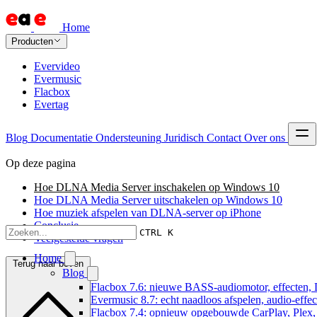
Home
Producten
Evervideo
Evermusic
Flacbox
Evertag
Blog
Documentatie
Ondersteuning
Juridisch
Contact
Over ons
Op deze pagina
Hoe DLNA Media Server inschakelen op Windows 10
Hoe DLNA Media Server uitschakelen op Windows 10
Hoe muziek afspelen van DLNA-server op iPhone
Conclusie
CTRL K
Veelgestelde vragen
Home
Terug naar boven
Blog
Flacbox 7.6: nieuwe BASS-audiomotor, effecten, 
Evermusic 8.7: echt naadloos afspelen, audio-effe
Flacbox 7.4: opnieuw opgebouwde CarPlay, Plex, J