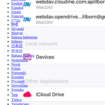
English
Español
Suomi
Français
עברית
हिन्दी
Hrvatski
Magyar
Bahasa Indonesia
Italiano
日本語
한국어
Bahasa Melayu
Nederlands
Norsk
Polski
Português
Română
Русский
Slovenčina
Svenska
ไทย
Türkçe
Українська