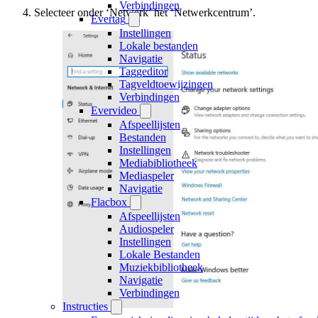
Verbindingen
Selecteer onder ‘Netwerk’ het ‘Netwerkcentrum’.
Evertag
Instellingen
Lokale bestanden
Navigatie
Taggeditor
Tagveldtoewijzingen
Verbindingen
Evervideo
Afspeellijsten
Bestanden
Instellingen
Mediabibliotheek
Mediaspeler
Navigatie
Flacbox
Afspeellijsten
Audiospeler
Instellingen
Lokale Bestanden
Muziekbibliotheek
Navigatie
Verbindingen
Instructies