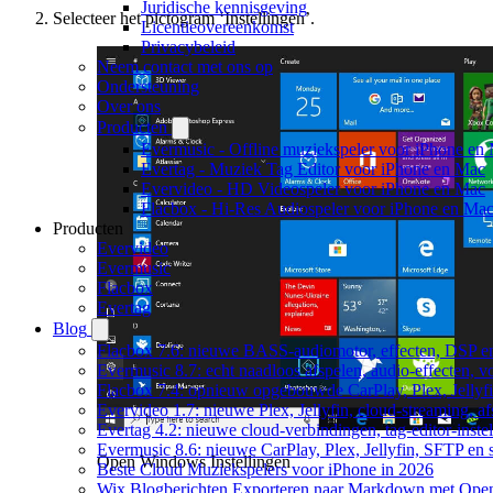
Juridische kennisgeving
Selecteer het pictogram ‘Instellingen’.
Licentieovereenkomst
Privacybeleid
Neem contact met ons op
Ondersteuning
Over ons
Producten
Evermusic - Offline muziekspeler voor iPhone en
Evertag - Muziek Tag Editor voor iPhone en Mac
Evervideo - HD Videospeler voor iPhone en Mac
Flacbox - Hi-Res Audiospeler voor iPhone en Ma
Producten
Evervideo
Evermusic
Flacbox
Evertag
Blog
Flacbox 7.6: nieuwe BASS-audiomotor, effecten, DSP en
Evermusic 8.7: echt naadloos afspelen, audio-effecten, 
Flacbox 7.4: opnieuw opgebouwde CarPlay, Plex, Jellyfi
Evervideo 1.7: nieuwe Plex, Jellyfin, cloud-streaming, a
Evertag 4.2: nieuwe cloud-verbindingen, tag-editor-instel
Evermusic 8.6: nieuwe CarPlay, Plex, Jellyfin, SFTP en 
Open Windows Instellingen
Beste Cloud Muziekspelers voor iPhone in 2026
Wix Blogberichten Exporteren naar Markdown met Ope