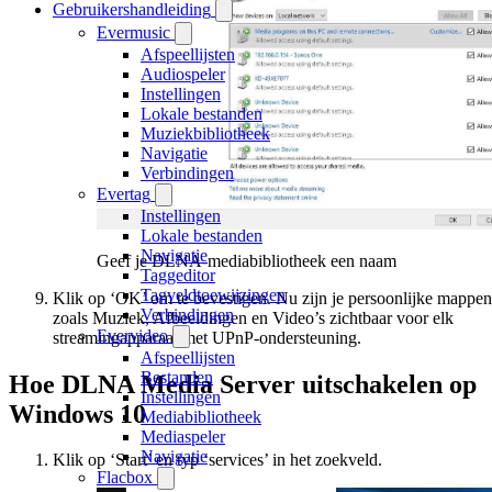
Gebruikershandleiding
Evermusic
Afspeellijsten
Audiospeler
Instellingen
Lokale bestanden
Muziekbibliotheek
Navigatie
Verbindingen
Evertag
Instellingen
Lokale bestanden
Navigatie
Geef je DLNA-mediabibliotheek een naam
Taggeditor
Tagveldtoewijzingen
Klik op ‘OK’ om te bevestigen. Nu zijn je persoonlijke mappen
Verbindingen
zoals Muziek, Afbeeldingen en Video’s zichtbaar voor elk
Evervideo
streamingapparaat met UPnP-ondersteuning.
Afspeellijsten
Bestanden
Hoe DLNA Media Server uitschakelen op
Instellingen
Windows 10
Mediabibliotheek
Mediaspeler
Navigatie
Klik op ‘Start’ en typ ‘services’ in het zoekveld.
Flacbox