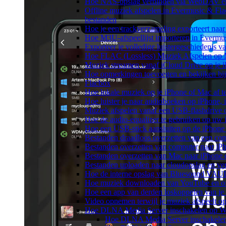
Hoe NAS-opslag verbinden via WebDAV en m
Offline muziek afspelen in Evermusic & Fla
bestanden
Hoe je een trackverzameling exporteert n
Hoe M3U-afspeellijst importeren in Evermu
Exporteer je volledige luistergeschiedenis 
Hoe FLAC (Lossless) Muziek Afspelen op 
Muziek streamen vanaf iCloud Drive op je 
Hoe opmerkingen toevoegen en bekijken bij
Flacbox
Hoe lokale muziek op je iPhone of Mac af t
Hoe luister je naar audioboeken op iPhone,
Muziek afspelen vanaf een USB-flashdrive
Hoe de audio-equalizer te gebruiken op uw
Hoe een USB-stick aansluiten op de iPhone 
Bestanden draadloos overzetten van een co
Bestanden overzetten van computer naar iP
Bestanden overzetten van Mac naar iPhone 
Bestanden uploaden naar cloudopslag en ve
Hoe de interne opslag van Bluesound VAULT
Hoe muziek downloaden van YouTube en off
Hoe een app van derden loskoppelen van je
Video opnemen terwijl je muziek afspeelt o
Hoe DLNA Media Server inschakelen op Wi
Hoe DLNA Media Server inschakele