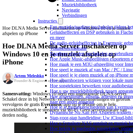
Muziekbibliotheek
Navigatie
Verbindingen
Instructies
Een muziekvisualizer inschakelen tijdens h
Hoe DLNA Media Server inschakelen op Windows 10 en je muziek
Geluidseffecten en DSP gebruiken in Flacb
afspelen op iPhone
en meer
De audio-geluidseffecten in Evermusic gebr
Hoe DLNA Media Server inschakelen op
Volumenormalisatie
Windows 10 en je muziek afspelen op
Naadloos afspelen inschakelen en gebruike
Hoe Apple Music-afspeellijsten exporteren 
iPhone
Hoe maak je een M3U-afspeellijst voor Inte
Hoe speel je muziek af van Mac / PC / Li
Hoe speel je je eigen muziek af op iPhone 
Artem Meleshko
Hoe albumhoezen wijzigen voor lokale numme
Founder & Engineer at Everappz
Hoe songteksten bewerken voor audiobest
Hoe u uw muziekbibliotheek tussen apparate
Samenvatting:
Windows 10 heeft een ingebouwde DLNA-server.
Hoe afspeellijsten, albums, artiesten en gen
Schakel deze in bij Netwerk- en deelcentrum-instellingen en gebruik
naar een ander apparaat
vervolgens de gratis
Evermusic
-app op je iPhone om je hele
Hoe je je muziekgeschiedenis van Evermusic
muziekbibliotheek te streamen via Wi-Fi. Geen serversoftware van
Dynamische Nu Aan Het Afspelen-widgets g
derden nodig.
Stap-voor-stap handleiding: Uw iCloud-bibl
Hoe u Synology NAS aansluit en muziek bel
Hoe bekijk je ingebedde songteksten, opme