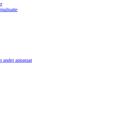
er
malisatie
en ander apparaat