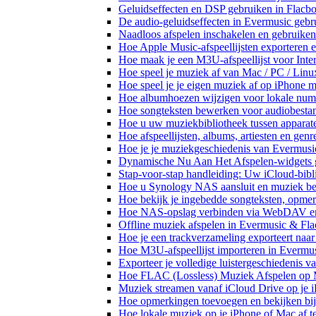
Geluidseffecten en DSP gebruiken in Flacb
De audio-geluidseffecten in Evermusic gebr
Naadloos afspelen inschakelen en gebruike
Hoe Apple Music-afspeellijsten exporteren 
Hoe maak je een M3U-afspeellijst voor Inte
Hoe speel je muziek af van Mac / PC / Li
Hoe speel je je eigen muziek af op iPhone 
Hoe albumhoezen wijzigen voor lokale numme
Hoe songteksten bewerken voor audiobest
Hoe u uw muziekbibliotheek tussen apparate
Hoe afspeellijsten, albums, artiesten en gen
Hoe je je muziekgeschiedenis van Evermusic
Dynamische Nu Aan Het Afspelen-widgets g
Stap-voor-stap handleiding: Uw iCloud-bibl
Hoe u Synology NAS aansluit en muziek bel
Hoe bekijk je ingebedde songteksten, opme
Hoe NAS-opslag verbinden via WebDAV en m
Offline muziek afspelen in Evermusic & Fla
Hoe je een trackverzameling exporteert n
Hoe M3U-afspeellijst importeren in Evermu
Exporteer je volledige luistergeschiedenis 
Hoe FLAC (Lossless) Muziek Afspelen op 
Muziek streamen vanaf iCloud Drive op je 
Hoe opmerkingen toevoegen en bekijken bij
Hoe lokale muziek op je iPhone of Mac af t