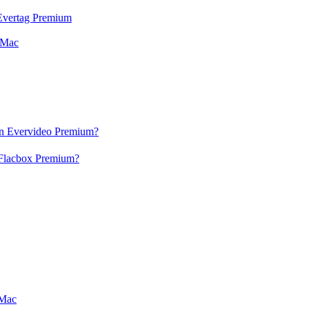
n Evertag Premium
 Mac
 en Evervideo Premium?
n Flacbox Premium?
 Mac