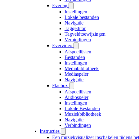
Evertag
Instellingen
Lokale bestanden
Navigatie
Taggeditor
Tagveldtoewijzingen
Verbindingen
Evervideo
Afspeellijsten
Bestanden
Instellingen
Mediabibliotheek
Mediaspeler
Navigatie
Flacbox
Afspeellijsten
Audiospeler
Instellingen
Lokale Bestanden
Muziekbibliotheek
Navigatie
Verbindingen
Instructies
Een muziekvisualizer inschakelen tijdens h