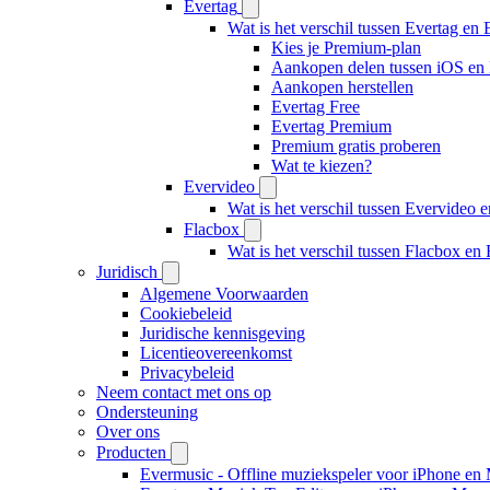
Evertag
Wat is het verschil tussen Evertag e
Kies je Premium-plan
Aankopen delen tussen iOS en
Aankopen herstellen
Evertag Free
Evertag Premium
Premium gratis proberen
Wat te kiezen?
Evervideo
Wat is het verschil tussen Evervideo
Flacbox
Wat is het verschil tussen Flacbox e
Juridisch
Algemene Voorwaarden
Cookiebeleid
Juridische kennisgeving
Licentieovereenkomst
Privacybeleid
Neem contact met ons op
Ondersteuning
Over ons
Producten
Evermusic - Offline muziekspeler voor iPhone en