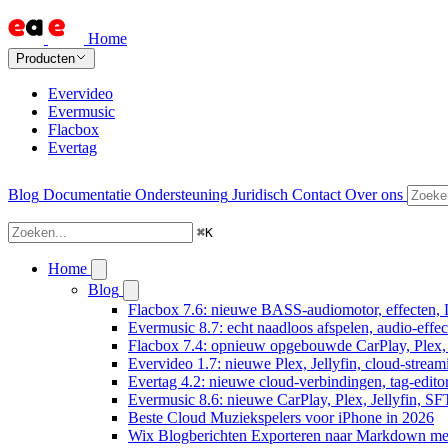
Home
Producten
Evervideo
Evermusic
Flacbox
Evertag
Blog
Documentatie
Ondersteuning
Juridisch
Contact
Over ons
⌘
K
Home
Blog
Flacbox 7.6: nieuwe BASS-audiomotor, effecten, 
Evermusic 8.7: echt naadloos afspelen, audio-effe
Flacbox 7.4: opnieuw opgebouwde CarPlay, Plex, J
Evervideo 1.7: nieuwe Plex, Jellyfin, cloud-stream
Evertag 4.2: nieuwe cloud-verbindingen, tag-editor
Evermusic 8.6: nieuwe CarPlay, Plex, Jellyfin, SF
Beste Cloud Muziekspelers voor iPhone in 2026
Wix Blogberichten Exporteren naar Markdown m