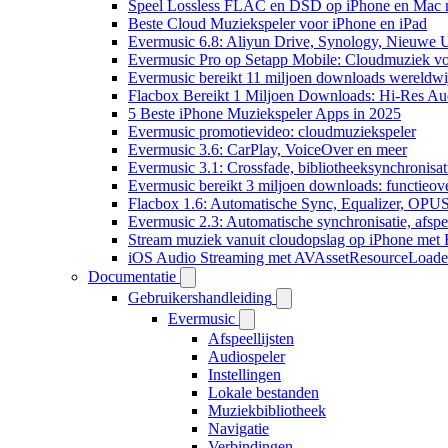
Speel Lossless FLAC en DSD op iPhone en Mac 
Beste Cloud Muziekspeler voor iPhone en iPad
Evermusic 6.8: Aliyun Drive, Synology, Nieuwe UI
Evermusic Pro op Setapp Mobile: Cloudmuziek v
Evermusic bereikt 11 miljoen downloads wereldwi
Flacbox Bereikt 1 Miljoen Downloads: Hi-Res Au
5 Beste iPhone Muziekspeler Apps in 2025
Evermusic promotievideo: cloudmuziekspeler
Evermusic 3.6: CarPlay, VoiceOver en meer
Evermusic 3.1: Crossfade, bibliotheeksynchronisat
Evermusic bereikt 3 miljoen downloads: functieove
Flacbox 1.6: Automatische Sync, Equalizer, OPU
Evermusic 2.3: Automatische synchronisatie, afspee
Stream muziek vanuit cloudopslag op iPhone met
iOS Audio Streaming met AVAssetResourceLoade
Documentatie
Gebruikershandleiding
Evermusic
Afspeellijsten
Audiospeler
Instellingen
Lokale bestanden
Muziekbibliotheek
Navigatie
Verbindingen