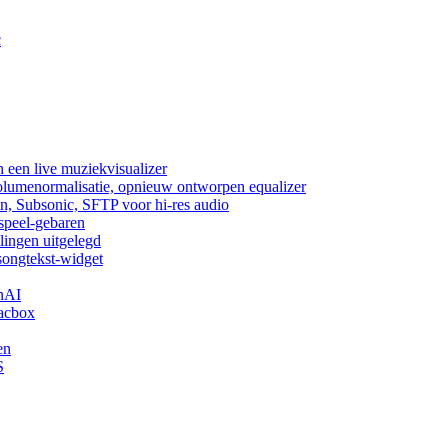
c
 een live muziekvisualizer
volumenormalisatie, opnieuw ontworpen equalizer
n, Subsonic, SFTP voor hi-res audio
fspeel-gebaren
lingen uitgelegd
songtekst-widget
nAI
acbox
en
S