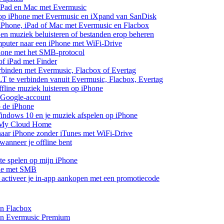
 iPad en Mac met Evermusic
 op iPhone met Evermusic en iXpand van SanDisk
 iPhone, iPad of Mac met Evermusic en Flacbox
en muziek beluisteren of bestanden erop beheren
mputer naar een iPhone met WiFi-Drive
hone met het SMB-protocol
of iPad met Finder
rbinden met Evermusic, Flacbox of Evertag
 te verbinden vanuit Evermusic, Flacbox, Evertag
line muziek luisteren op iPhone
 Google-account
p de iPhone
ndows 10 en je muziek afspelen op iPhone
 My Cloud Home
aar iPhone zonder iTunes met WiFi-Drive
anneer je offline bent
te spelen op mijn iPhone
one met SMB
of activeer je in-app aankopen met een promotiecode
en Flacbox
 en Evermusic Premium