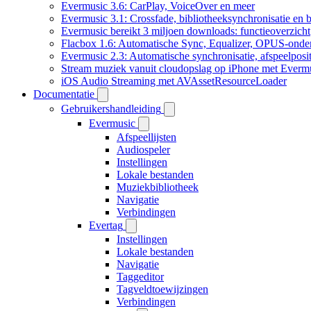
Evermusic 3.6: CarPlay, VoiceOver en meer
Evermusic 3.1: Crossfade, bibliotheeksynchronisatie en 
Evermusic bereikt 3 miljoen downloads: functieoverzicht
Flacbox 1.6: Automatische Sync, Equalizer, OPUS-onde
Evermusic 2.3: Automatische synchronisatie, afspeelposit
Stream muziek vanuit cloudopslag op iPhone met Everm
iOS Audio Streaming met AVAssetResourceLoader
Documentatie
Gebruikershandleiding
Evermusic
Afspeellijsten
Audiospeler
Instellingen
Lokale bestanden
Muziekbibliotheek
Navigatie
Verbindingen
Evertag
Instellingen
Lokale bestanden
Navigatie
Taggeditor
Tagveldtoewijzingen
Verbindingen