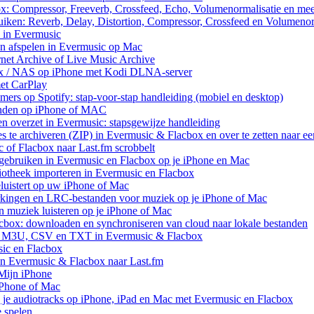
ox: Compressor, Freeverb, Crossfeed, Echo, Volumenormalisatie en me
uiken: Reverb, Delay, Distortion, Compressor, Crossfeed en Volumenor
n in Evermusic
en afspelen in Evermusic op Mac
rnet Archive of Live Music Archive
nux / NAS op iPhone met Kodi DLNA-server
met CarPlay
rs op Spotify: stap-voor-stap handleiding (mobiel en desktop)
anden op iPhone of MAC
n overzet in Evermusic: stapsgewijze handleiding
res te archiveren (ZIP) in Evermusic & Flacbox en over te zetten naar e
 of Flacbox naar Last.fm scrobbelt
ebruiken in Evermusic en Flacbox op je iPhone en Mac
iotheek importeren in Evermusic en Flacbox
uistert op uw iPhone of Mac
rkingen en LRC-bestanden voor muziek op je iPhone of Mac
uziek luisteren op je iPhone of Mac
cbox: downloaden en synchroniseren van cloud naar lokale bestanden
aar M3U, CSV en TXT in Evermusic & Flacbox
sic en Flacbox
van Evermusic & Flacbox naar Last.fm
Mijn iPhone
iPhone of Mac
 je audiotracks op iPhone, iPad en Mac met Evermusic en Flacbox
e spelen