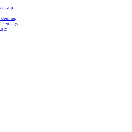
back-up
rsteuning
ie en tags
usic