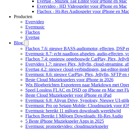
Evertag - Muziek Tag Editor voor iPhone en Mac
Evervideo - HD Videospeler voor iPhone en Mac
Flacbox - Hi-Res Audiospeler voor iPhone en Ma
Producten
Evervideo
Evermusic
Flacbox
Evertag
Blog
Flacbox 7.6: nieuwe BASS-audiomotor, effecten, DSP en
Evermusic 8.7: echt naadloos afspelen, audio-effecten, 
Flacbox 7.4: opnieuw opgebouwde CarPlay, Plex, Jellyfi
Evervideo 1.7: nieuwe Plex, Jellyfin, cloud-streaming, a
Evertag 4.2: nieuwe cloud-verbindingen, tag-editor-instel
Evermusic 8.6: nieuwe CarPlay, Plex, Jellyfin, SFTP en 
Beste Cloud Muziekspelers voor iPhone in 2026
Wix Blogberichten Exporteren naar Markdown met Ope
Speel Lossless FLAC en DSD op iPhone en Mac met Fl
Beste Cloud Muziekspeler voor iPhone en iPad
Evermusic 6.8: Aliyun Drive, Synology, Nieuwe UI-stijl
Evermusic Pro op Setapp Mobile: Cloudmuziek voor iO
Evermusic bereikt 11 miljoen downloads wereldwijd
Flacbox Bereikt 1 Miljoen Downloads: Hi-Res Audio
5 Beste iPhone Muziekspeler Apps in 2025
Evermusic promotievideo: cloudmuziekspeler