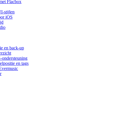
met Flacbox
-stijlen
oor iOS
jd
dio
ie en back-up
rzicht
S-ondersteuning
lpositie en tags
 Evermusic
r