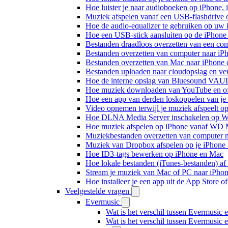
Hoe luister je naar audioboeken op iPhone,
Muziek afspelen vanaf een USB-flashdrive
Hoe de audio-equalizer te gebruiken op uw
Hoe een USB-stick aansluiten op de iPhone 
Bestanden draadloos overzetten van een co
Bestanden overzetten van computer naar iP
Bestanden overzetten van Mac naar iPhone 
Bestanden uploaden naar cloudopslag en ve
Hoe de interne opslag van Bluesound VAULT
Hoe muziek downloaden van YouTube en off
Hoe een app van derden loskoppelen van je
Video opnemen terwijl je muziek afspeelt o
Hoe DLNA Media Server inschakelen op Wi
Hoe muziek afspelen op iPhone vanaf WD
Muziekbestanden overzetten van computer n
Muziek van Dropbox afspelen op je iPhone w
Hoe ID3-tags bewerken op iPhone en Mac
Hoe lokale bestanden (iTunes-bestanden) af 
Stream je muziek van Mac of PC naar iPh
Hoe installeer je een app uit de App Store 
Veelgestelde vragen
Evermusic
Wat is het verschil tussen Evermusic 
Wat is het verschil tussen Evermusic