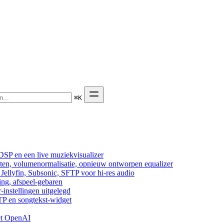
⌘
K
DSP en een live muziekvisualizer
cten, volumenormalisatie, opnieuw ontworpen equalizer
ellyfin, Subsonic, SFTP voor hi-res audio
ing, afspeel-gebaren
-instellingen uitgelegd
TP en songtekst-widget
et OpenAI