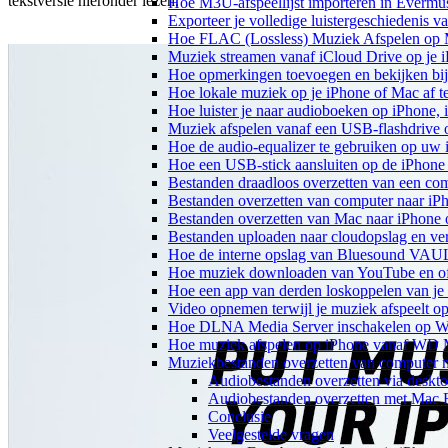
tekstversie hieronder lezen.
Hoe M3U-afspeellijst importeren in Evermu
Exporteer je volledige luistergeschiedenis 
Hoe FLAC (Lossless) Muziek Afspelen op 
Muziek streamen vanaf iCloud Drive op je 
Hoe opmerkingen toevoegen en bekijken bij
Hoe lokale muziek op je iPhone of Mac af t
Hoe luister je naar audioboeken op iPhone,
Muziek afspelen vanaf een USB-flashdrive
Hoe de audio-equalizer te gebruiken op uw
Hoe een USB-stick aansluiten op de iPhone 
Bestanden draadloos overzetten van een co
Bestanden overzetten van computer naar iP
Bestanden overzetten van Mac naar iPhone 
Bestanden uploaden naar cloudopslag en ve
Hoe de interne opslag van Bluesound VAULT
Hoe muziek downloaden van YouTube en off
Hoe een app van derden loskoppelen van je
Video opnemen terwijl je muziek afspeelt o
Hoe DLNA Media Server inschakelen op Wi
Hoe muziek afspelen op iPhone vanaf WD
Muziekbestanden overzetten van computer n
Audiobestanden overzetten via desk
Audiobestanden overzetten met Mac 
Conclusie
Veelgestelde vragen