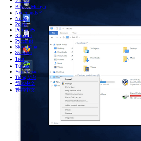
한국어
Bahasa Melayu
Nederlands
Norsk
Polski
Português
Română
Русский
Slovenčina
Svenska
ไทย
Türkçe
Українська
Tiếng Việt
简体中文
繁體中文