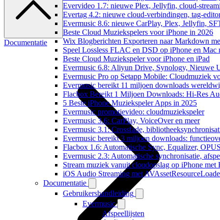
Evervideo 1.7: nieuwe Plex, Jellyfin, cloud-stream
Evertag 4.2: nieuwe cloud-verbindingen, tag-editor
Evermusic 8.6: nieuwe CarPlay, Plex, Jellyfin, SF
Beste Cloud Muziekspelers voor iPhone in 2026
Wix Blogberichten Exporteren naar Markdown m
Documentatie
Speel Lossless FLAC en DSD op iPhone en Mac 
Beste Cloud Muziekspeler voor iPhone en iPad
Evermusic 6.8: Aliyun Drive, Synology, Nieuwe UI
Evermusic Pro op Setapp Mobile: Cloudmuziek v
Evermusic bereikt 11 miljoen downloads wereldwi
Flacbox Bereikt 1 Miljoen Downloads: Hi-Res Au
5 Beste iPhone Muziekspeler Apps in 2025
Evermusic promotievideo: cloudmuziekspeler
Evermusic 3.6: CarPlay, VoiceOver en meer
Evermusic 3.1: Crossfade, bibliotheeksynchronisat
Evermusic bereikt 3 miljoen downloads: functieove
Flacbox 1.6: Automatische Sync, Equalizer, OPU
Evermusic 2.3: Automatische synchronisatie, afspee
Stream muziek vanuit cloudopslag op iPhone met
iOS Audio Streaming met AVAssetResourceLoade
Documentatie
Gebruikershandleiding
Evermusic
Afspeellijsten