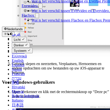
Wat is het verschil tussen Evertag en Evertag Pre
Evervideo
Wat is het verschil tussen Evervideo en Evervide
Flacbox
Wat is het verschil tussen Flacbox en Flacbox Pr
Nederlands
عربي
Català
Licht
Čeština
Donker
Dansk
Systeem
Deutsch
Ελληνικά
English
Gebruik slepen en neerzetten, Verplaatsen, Hernoemen en
Español
andere opdrachten om uw bestanden op uw iOS-apparaat te
Suomi
beheren.
Français
עברית
Voor Windows-gebruikers
हिन्दी
Hrvatski
Magyar
Open Verkenner en klik met de rechtermuisknop op “Deze pc”
Bahasa Indonesia
in de linkerzijbalk.
Italiano
日本語