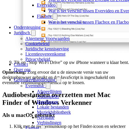
Evervideo
Wat is het verschil tussen Evervideo en Ev
Flacbox
Wat is het verschil tussen Flacbox en Flac
Ondersteuning
Juridisch
Algemene Voorwaarden
Cookiebeleid
Juridische kennisgeving
Licentieovereenkomst
Privacybeleid
Tik op “Stop Wi-Fi Drive” op uw iPhone wanneer u klaar bent.
Contact
Over ons
Opmerking:
Zorg ervoor dat u de nieuwste versie van uw
desktopbrowser gebruikt en dat JavaScript is ingeschakeld om
Gebruikershandleiding
eventuele verbindingsproblemen op te lossen.
Evermusic
Afspeellijsten
Audiobestanden overzetten met Mac
Audiospeler
Finder of Windows Verkenner
Instellingen
Lokale bestanden
Muziekbibliotheek
Als u macOS gebruikt
Navigatie
Verbindingen
Klik met de rechtermuisknop op het Finder-icoon en selecteer
Evertag