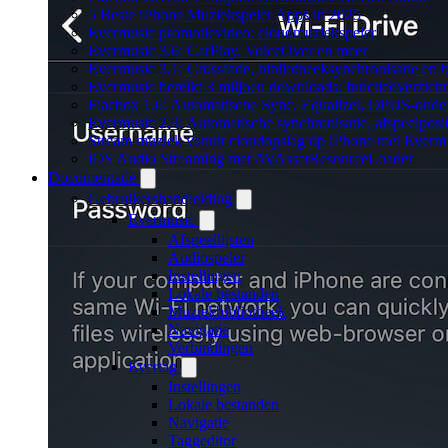
5 Beste iPhone Muziekspeler Apps in 2025
Evermusic promotievideo: cloudmuziekspeler
Evermusic 3.6: CarPlay, VoiceOver en meer
Evermusic 3.1: Crossfade, bibliotheeksynchronisatie en 
Evermusic bereikt 3 miljoen downloads: functieoverzicht
Flacbox 1.6: Automatische Sync, Equalizer, OPUS-onde
Evermusic 2.3: Automatische synchronisatie, afspeelposit
Stream muziek vanuit cloudopslag op iPhone met Everm
iOS Audio Streaming met AVAssetResourceLoader
Documentatie
Gebruikershandleiding
Evermusic
Afspeellijsten
Audiospeler
Instellingen
Lokale bestanden
Muziekbibliotheek
Navigatie
Verbindingen
Evertag
Instellingen
Lokale bestanden
Navigatie
Taggeditor