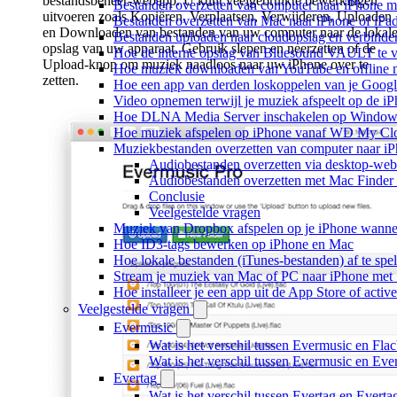
bestandsbeheer-webapp. U kunt veelgebruikte bewerkingen
Bestanden overzetten van computer naar iPhone m
uitvoeren zoals Kopiëren, Verplaatsen, Verwijderen, Uploaden
Bestanden overzetten van Mac naar iPhone of iPa
en Downloaden van bestanden van uw computer naar de lokal
Bestanden uploaden naar cloudopslag en verbinde
opslag van uw apparaat. Gebruik slepen en neerzetten of de
Hoe de interne opslag van Bluesound VAULT te v
Upload-knop om muziek naadloos naar uw iPhone over te
Hoe muziek downloaden van YouTube en offline m
zetten.
Hoe een app van derden loskoppelen van je Googl
Video opnemen terwijl je muziek afspeelt op de i
Hoe DLNA Media Server inschakelen op Windows 
Hoe muziek afspelen op iPhone vanaf WD My C
Muziekbestanden overzetten van computer naar i
Audiobestanden overzetten via desktop-we
Audiobestanden overzetten met Mac Finder
Conclusie
Veelgestelde vragen
Muziek van Dropbox afspelen op je iPhone wanneer
Hoe ID3-tags bewerken op iPhone en Mac
Hoe lokale bestanden (iTunes-bestanden) af te spe
Stream je muziek van Mac of PC naar iPhone me
Hoe installeer je een app uit de App Store of acti
Veelgestelde vragen
Evermusic
Wat is het verschil tussen Evermusic en Fla
Wat is het verschil tussen Evermusic en Ev
Evertag
Wat is het verschil tussen Evertag en Evert