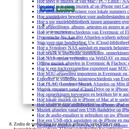
Hoe speel je muziek af van Mac / PC / Linux / 
Hoe speel je je eigen muziek af op iPhone met Ca
Hoe albumhoezen wijzigen voor lokale nummers op 
Hoe songteksten bewerken voor audiobestanden 
Hoe u uw muziekbibliotheek tussen apparaten over
Hoe afspeellijsten, albums, artiesten en genres te
Hoe je je muziekgeschiedenis van Evermusic of Fl
Dynamische Nu Aan Het Afspelen-widgets gebruik
Stap-voor-stap handleiding: Uw iCloud-bibliothee
Hoe u Synology NAS aansluit en muziek beluiste
Hoe bekijk je ingebedde songteksten, opmerking
Hoe NAS-opslag verbinden via WebDAV en muziek
Offline muziek afspelen in Evermusic & Flacbox: 
Hoe je een trackverzameling exporteert naar M3
Hoe M3U-afspeellijst importeren in Evermusic en
Exporteer je volledige luistergeschiedenis van Ev
Hoe FLAC (Lossless) Muziek Afspelen op Mijn i
Muziek streamen vanaf iCloud Drive op je iPhone
Hoe opmerkingen toevoegen en bekijken bij je au
Hoe lokale muziek op je iPhone of Mac af te spele
Hoe luister je naar audioboeken op iPhone, iPad 
Muziek afspelen vanaf een USB-flashdrive op iP
Hoe de audio-equalizer te gebruiken op uw iPhon
Hoe een USB-stick aansluiten op de iPhone en muz
Zodra de verbinding tot stand is gebracht, verschijnt er een
Bestanden draadloos overzetten van een computer