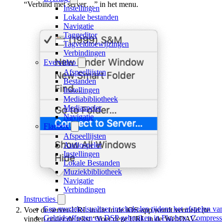
“Verbind met server…” in het menu.
Instellingen
Lokale bestanden
Navigatie
Taggeditor
Tagveldtoewijzingen
Verbindingen
Evervideo
Afspeellijsten
Bestanden
Instellingen
Mediabibliotheek
Mediaspeler
Navigatie
Flacbox
Afspeellijsten
Audiospeler
Instellingen
Lokale Bestanden
Muziekbibliotheek
Navigatie
Verbindingen
Instructies
Een muziekvisualizer inschakelen tijdens het afspelen v
Voer de server-URL in die in de iOS-app wordt vermeld (te
Geluidseffecten en DSP gebruiken in Flacbox: Compress
vinden onder de tekst “Voer deze URL in de WebDAV-