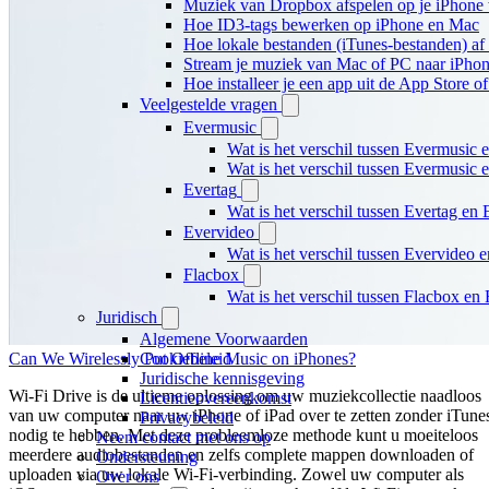
Muziek van Dropbox afspelen op je iPhone w
Hoe ID3-tags bewerken op iPhone en Mac
Hoe lokale bestanden (iTunes-bestanden) af 
Stream je muziek van Mac of PC naar iPh
Hoe installeer je een app uit de App Store 
Veelgestelde vragen
Evermusic
Wat is het verschil tussen Evermusic 
Wat is het verschil tussen Evermusic
Evertag
Wat is het verschil tussen Evertag e
Evervideo
Wat is het verschil tussen Evervideo
Flacbox
Wat is het verschil tussen Flacbox e
Juridisch
Algemene Voorwaarden
Can We Wirelessly Put Offline Music on iPhones?
Cookiebeleid
Juridische kennisgeving
Wi-Fi Drive is de ultieme oplossing om uw muziekcollectie naadloos
Licentieovereenkomst
van uw computer naar uw iPhone of iPad over te zetten zonder iTune
Privacybeleid
nodig te hebben. Met deze probleemloze methode kunt u moeiteloos
Neem contact met ons op
meerdere audiobestanden en zelfs complete mappen downloaden of
Ondersteuning
uploaden via uw lokale Wi-Fi-verbinding. Zowel uw computer als
Over ons