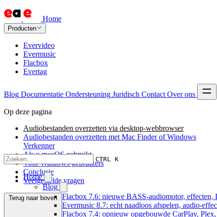
Home
Producten
Evervideo
Evermusic
Flacbox
Evertag
Blog
Documentatie
Ondersteuning
Juridisch
Contact
Over ons
Op deze pagina
Audiobestanden overzetten via desktop-webbrowser
Audiobestanden overzetten met Mac Finder of Windows
Verkenner
Als u macOS gebruikt
CTRL K
Voor Windows-gebruikers
Conclusie
Home
Veelgestelde vragen
Blog
Flacbox 7.6: nieuwe BASS-audiomotor, effecten, 
Terug naar boven
Evermusic 8.7: echt naadloos afspelen, audio-effe
Flacbox 7.4: opnieuw opgebouwde CarPlay, Plex, J