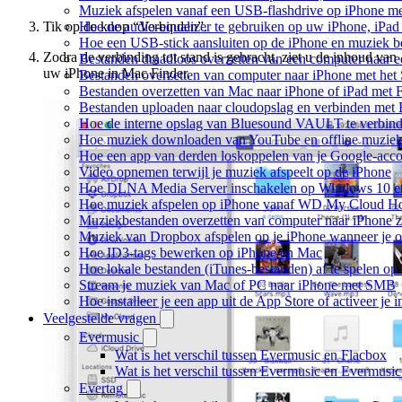
Muziek afspelen vanaf een USB-flashdrive op iPhone m
Hoe de audio-equalizer te gebruiken op uw iPhone, iPa
Tik op de knop “Verbinden”.
Hoe een USB-stick aansluiten op de iPhone en muziek be
Zodra de verbinding tot stand is gebracht, ziet u de inhoud van
Bestanden draadloos overzetten van een computer naar 
uw iPhone in Mac Finder.
Bestanden overzetten van computer naar iPhone met he
Bestanden overzetten van Mac naar iPhone of iPad met 
Bestanden uploaden naar cloudopslag en verbinden met 
Hoe de interne opslag van Bluesound VAULT te verbind
Hoe muziek downloaden van YouTube en offline muziek 
Hoe een app van derden loskoppelen van je Google-acc
Video opnemen terwijl je muziek afspeelt op de iPhone
Hoe DLNA Media Server inschakelen op Windows 10 en 
Hoe muziek afspelen op iPhone vanaf WD My Cloud 
Muziekbestanden overzetten van computer naar iPhone 
Muziek van Dropbox afspelen op je iPhone wanneer je of
Hoe ID3-tags bewerken op iPhone en Mac
Hoe lokale bestanden (iTunes-bestanden) af te spelen op
Stream je muziek van Mac of PC naar iPhone met SMB
Hoe installeer je een app uit de App Store of activeer j
Veelgestelde vragen
Evermusic
Wat is het verschil tussen Evermusic en Flacbox
Wat is het verschil tussen Evermusic en Evermusi
Evertag