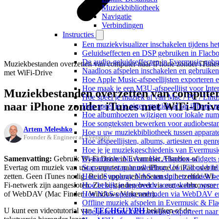
Muziekbibliotheek
Navigatie
Verbindingen
Instructies
Een muziekvisualizer inschakelen tijdens h
Geluidseffecten en DSP gebruiken in Flacb
De audio-geluidseffecten in Evermusic gebr
Muziekbestanden overzetten van computer naar iPhone zonder iTune
Naadloos afspelen inschakelen en gebruike
met WiFi-Drive
Hoe Apple Music-afspeellijsten exporteren 
Hoe maak je een M3U-afspeellijst voor Inte
Muziekbestanden overzetten van compute
Hoe speel je muziek af van Mac / PC / Li
naar iPhone zonder iTunes met WiFi-Driv
Hoe speel je je eigen muziek af op iPhone 
Hoe albumhoezen wijzigen voor lokale numme
Hoe songteksten bewerken voor audiobest
Artem Meleshko
Hoe u uw muziekbibliotheek tussen apparate
Founder & Engineer at Everappz
Hoe afspeellijsten, albums, artiesten en gen
Hoe je je muziekgeschiedenis van Evermusic
Samenvatting:
Gebruik Wi-Fi Drive in Evermusic, Flacbox of
Dynamische Nu Aan Het Afspelen-widgets g
Evertag om muziek van uw computer naar uw iPhone of iPad over te
Stap-voor-stap handleiding: Uw iCloud-bibl
zetten. Geen iTunes nodig. Beide apparaten moeten op hetzelfde Wi-
Hoe u Synology NAS aansluit en muziek bel
Fi-netwerk zijn aangesloten. Zet bestanden over via een webbrowser
Hoe bekijk je ingebedde songteksten, opme
of WebDAV (Mac Finder / Windows Verkenner).
Hoe NAS-opslag verbinden via WebDAV en m
Offline muziek afspelen in Evermusic & Fla
U kunt een videotutorial van
TECHGUYPH
bekijken of de
Hoe je een trackverzameling exporteert n