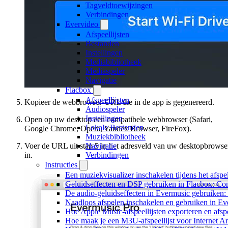
Tagveldtoewijzingen
Verbindingen
Evervideo
Afspeellijsten
Bestanden
Instellingen
Mediabibliotheek
Mediaspeler
Navigatie
Flacbox
Afspeellijsten
Kopieer de webbrowser-URL die in de app is gegenereerd.
Audiospeler
Instellingen
Open op uw desktop een compatibele webbrowser (Safari,
Lokale Bestanden
Google Chrome, Opera, Yandex Browser, FireFox).
Muziekbibliotheek
Voer de URL uit stap 5 in het adresveld van uw desktopbrowse
Navigatie
in.
Verbindingen
Instructies
Een muziekvisualizer inschakelen tijdens het afs
Geluidseffecten en DSP gebruiken in Flacbox: Co
De audio-geluidseffecten in Evermusic gebruiken:
Naadloos afspelen inschakelen en gebruiken in E
Hoe Apple Music-afspeellijsten exporteren en afs
Hoe maak je een M3U-afspeellijst voor Internet A