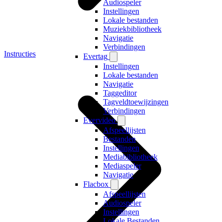
Audiospeler
Instellingen
Lokale bestanden
Muziekbibliotheek
Navigatie
Verbindingen
Instructies
Evertag
Instellingen
Lokale bestanden
Navigatie
Taggeditor
Tagveldtoewijzingen
Verbindingen
Evervideo
Afspeellijsten
Bestanden
Instellingen
Mediabibliotheek
Mediaspeler
Navigatie
Flacbox
Afspeellijsten
Audiospeler
Instellingen
Lokale Bestanden