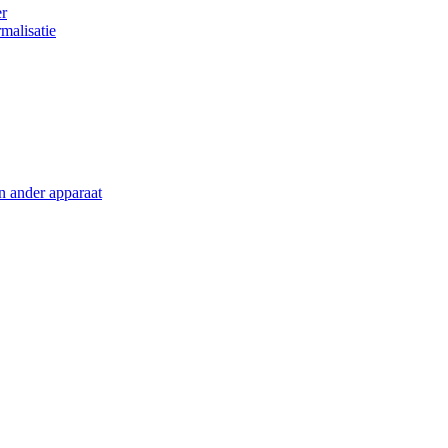
er
malisatie
en ander apparaat