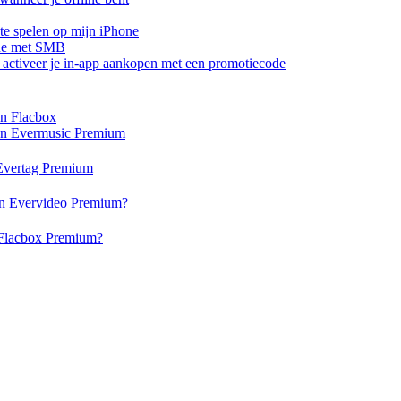
te spelen op mijn iPhone
one met SMB
of activeer je in-app aankopen met een promotiecode
en Flacbox
 en Evermusic Premium
n Evertag Premium
 en Evervideo Premium?
n Flacbox Premium?