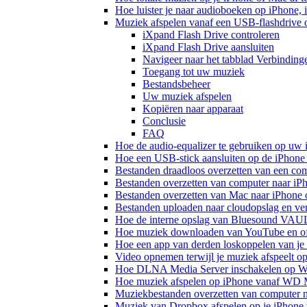
Hoe luister je naar audioboeken op iPhone,
Muziek afspelen vanaf een USB-flashdrive
iXpand Flash Drive controleren
iXpand Flash Drive aansluiten
Navigeer naar het tabblad Verbinding
Toegang tot uw muziek
Bestandsbeheer
Uw muziek afspelen
Kopiëren naar apparaat
Conclusie
FAQ
Hoe de audio-equalizer te gebruiken op uw
Hoe een USB-stick aansluiten op de iPhone 
Bestanden draadloos overzetten van een co
Bestanden overzetten van computer naar iP
Bestanden overzetten van Mac naar iPhone 
Bestanden uploaden naar cloudopslag en ve
Hoe de interne opslag van Bluesound VAULT
Hoe muziek downloaden van YouTube en off
Hoe een app van derden loskoppelen van je
Video opnemen terwijl je muziek afspeelt o
Hoe DLNA Media Server inschakelen op Wi
Hoe muziek afspelen op iPhone vanaf WD
Muziekbestanden overzetten van computer n
Muziek van Dropbox afspelen op je iPhone w