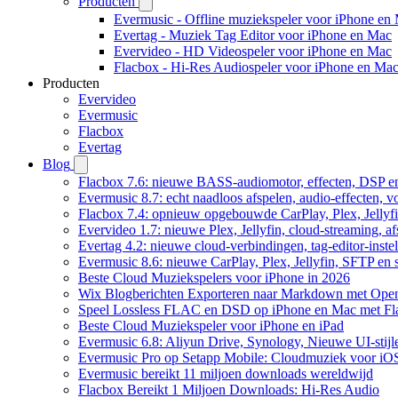
Producten
Evermusic - Offline muziekspeler voor iPhone en
Evertag - Muziek Tag Editor voor iPhone en Mac
Evervideo - HD Videospeler voor iPhone en Mac
Flacbox - Hi-Res Audiospeler voor iPhone en Ma
Producten
Evervideo
Evermusic
Flacbox
Evertag
Blog
Flacbox 7.6: nieuwe BASS-audiomotor, effecten, DSP en
Evermusic 8.7: echt naadloos afspelen, audio-effecten, 
Flacbox 7.4: opnieuw opgebouwde CarPlay, Plex, Jellyfi
Evervideo 1.7: nieuwe Plex, Jellyfin, cloud-streaming, a
Evertag 4.2: nieuwe cloud-verbindingen, tag-editor-instel
Evermusic 8.6: nieuwe CarPlay, Plex, Jellyfin, SFTP en 
Beste Cloud Muziekspelers voor iPhone in 2026
Wix Blogberichten Exporteren naar Markdown met Ope
Speel Lossless FLAC en DSD op iPhone en Mac met Fl
Beste Cloud Muziekspeler voor iPhone en iPad
Evermusic 6.8: Aliyun Drive, Synology, Nieuwe UI-stijl
Evermusic Pro op Setapp Mobile: Cloudmuziek voor iO
Evermusic bereikt 11 miljoen downloads wereldwijd
Flacbox Bereikt 1 Miljoen Downloads: Hi-Res Audio