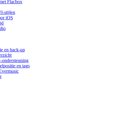
met Flacbox
-stijlen
oor iOS
jd
dio
ie en back-up
rzicht
S-ondersteuning
lpositie en tags
 Evermusic
r