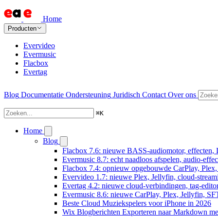
Home
Producten
Evervideo
Evermusic
Flacbox
Evertag
Blog
Documentatie
Ondersteuning
Juridisch
Contact
Over ons
⌘
K
Home
Blog
Flacbox 7.6: nieuwe BASS-audiomotor, effecten, 
Evermusic 8.7: echt naadloos afspelen, audio-effe
Flacbox 7.4: opnieuw opgebouwde CarPlay, Plex, J
Evervideo 1.7: nieuwe Plex, Jellyfin, cloud-stream
Evertag 4.2: nieuwe cloud-verbindingen, tag-editor
Evermusic 8.6: nieuwe CarPlay, Plex, Jellyfin, SF
Beste Cloud Muziekspelers voor iPhone in 2026
Wix Blogberichten Exporteren naar Markdown m