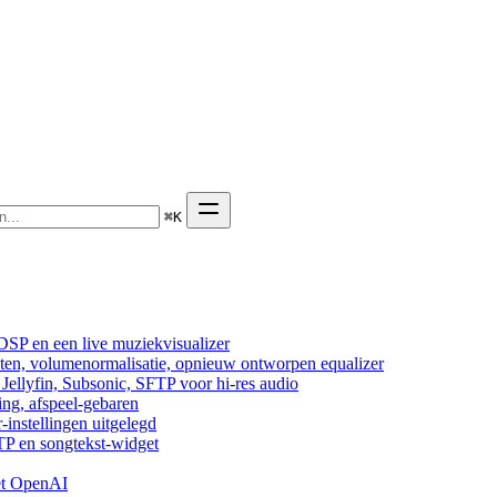
⌘
K
DSP en een live muziekvisualizer
cten, volumenormalisatie, opnieuw ontworpen equalizer
ellyfin, Subsonic, SFTP voor hi-res audio
ing, afspeel-gebaren
-instellingen uitgelegd
TP en songtekst-widget
et OpenAI