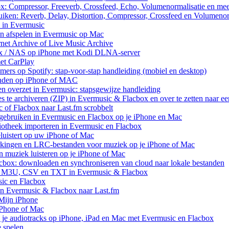
ox: Compressor, Freeverb, Crossfeed, Echo, Volumenormalisatie en me
uiken: Reverb, Delay, Distortion, Compressor, Crossfeed en Volumenor
n in Evermusic
en afspelen in Evermusic op Mac
rnet Archive of Live Music Archive
nux / NAS op iPhone met Kodi DLNA-server
met CarPlay
rs op Spotify: stap-voor-stap handleiding (mobiel en desktop)
anden op iPhone of MAC
n overzet in Evermusic: stapsgewijze handleiding
res te archiveren (ZIP) in Evermusic & Flacbox en over te zetten naar e
 of Flacbox naar Last.fm scrobbelt
ebruiken in Evermusic en Flacbox op je iPhone en Mac
iotheek importeren in Evermusic en Flacbox
uistert op uw iPhone of Mac
rkingen en LRC-bestanden voor muziek op je iPhone of Mac
uziek luisteren op je iPhone of Mac
cbox: downloaden en synchroniseren van cloud naar lokale bestanden
aar M3U, CSV en TXT in Evermusic & Flacbox
sic en Flacbox
van Evermusic & Flacbox naar Last.fm
Mijn iPhone
iPhone of Mac
 je audiotracks op iPhone, iPad en Mac met Evermusic en Flacbox
e spelen