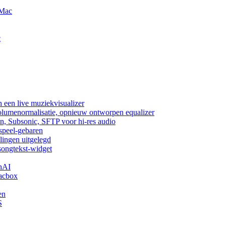
 Mac
c
 een live muziekvisualizer
volumenormalisatie, opnieuw ontworpen equalizer
n, Subsonic, SFTP voor hi-res audio
fspeel-gebaren
lingen uitgelegd
songtekst-widget
nAI
acbox
en
S