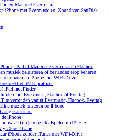
 iPad en Mac met Evermusic
 op iPhone met Evermusic en iXpand van SanDisk
en
 iPhone, iPad of Mac met Evermusic en Flacbox
en muziek beluisteren of bestanden erop beheren
mputer naar een iPhone met WiFi-Drive
hone met het SMB-protocol
of iPad met Finder
rbinden met Evermusic, Flacbox of Evertag
 te verbinden vanuit Evermusic, Flacbox, Evertag
line muziek luisteren op iPhone
 Google-account
p de iPhone
ndows 10 en je muziek afspelen op iPhone
 My Cloud Home
aar iPhone zonder iTunes met WiFi-Drive
anneer je offline bent