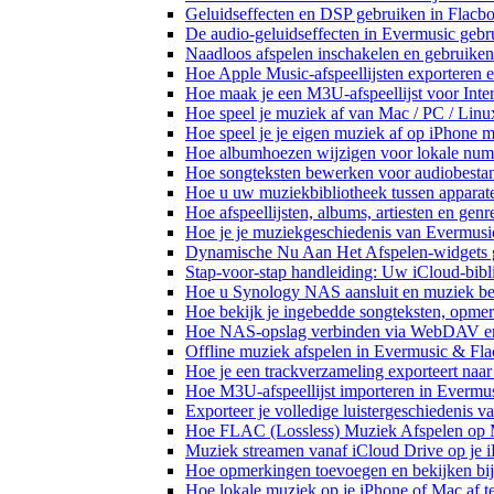
Geluidseffecten en DSP gebruiken in Flacb
De audio-geluidseffecten in Evermusic gebr
Naadloos afspelen inschakelen en gebruike
Hoe Apple Music-afspeellijsten exporteren 
Hoe maak je een M3U-afspeellijst voor Inte
Hoe speel je muziek af van Mac / PC / Li
Hoe speel je je eigen muziek af op iPhone 
Hoe albumhoezen wijzigen voor lokale numme
Hoe songteksten bewerken voor audiobest
Hoe u uw muziekbibliotheek tussen apparate
Hoe afspeellijsten, albums, artiesten en gen
Hoe je je muziekgeschiedenis van Evermusic
Dynamische Nu Aan Het Afspelen-widgets g
Stap-voor-stap handleiding: Uw iCloud-bibl
Hoe u Synology NAS aansluit en muziek bel
Hoe bekijk je ingebedde songteksten, opme
Hoe NAS-opslag verbinden via WebDAV en m
Offline muziek afspelen in Evermusic & Fla
Hoe je een trackverzameling exporteert n
Hoe M3U-afspeellijst importeren in Evermu
Exporteer je volledige luistergeschiedenis 
Hoe FLAC (Lossless) Muziek Afspelen op 
Muziek streamen vanaf iCloud Drive op je 
Hoe opmerkingen toevoegen en bekijken bij
Hoe lokale muziek op je iPhone of Mac af t