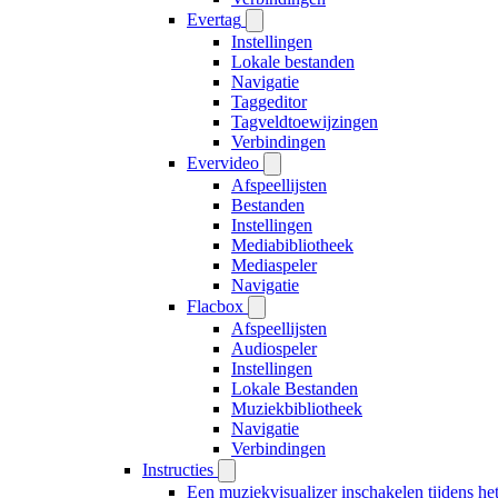
Evertag
Instellingen
Lokale bestanden
Navigatie
Taggeditor
Tagveldtoewijzingen
Verbindingen
Evervideo
Afspeellijsten
Bestanden
Instellingen
Mediabibliotheek
Mediaspeler
Navigatie
Flacbox
Afspeellijsten
Audiospeler
Instellingen
Lokale Bestanden
Muziekbibliotheek
Navigatie
Verbindingen
Instructies
Een muziekvisualizer inschakelen tijdens h