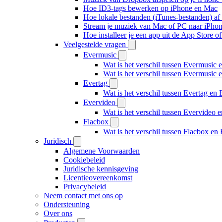
Hoe ID3-tags bewerken op iPhone en Mac
Hoe lokale bestanden (iTunes-bestanden) af 
Stream je muziek van Mac of PC naar iPh
Hoe installeer je een app uit de App Store 
Veelgestelde vragen
Evermusic
Wat is het verschil tussen Evermusic 
Wat is het verschil tussen Evermusic
Evertag
Wat is het verschil tussen Evertag e
Evervideo
Wat is het verschil tussen Evervideo
Flacbox
Wat is het verschil tussen Flacbox e
Juridisch
Algemene Voorwaarden
Cookiebeleid
Juridische kennisgeving
Licentieovereenkomst
Privacybeleid
Neem contact met ons op
Ondersteuning
Over ons