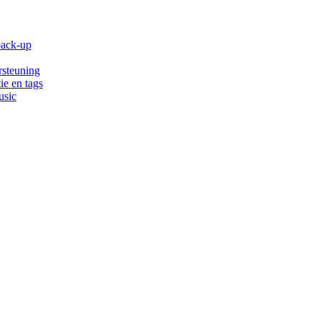
back-up
rsteuning
ie en tags
usic