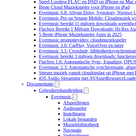
Speel Lossless FLAC en DSD op iPhone en Mac 
Beste Cloud Muziekspeler voor iPhone en iPad
Evermusic 6.8: Aliyun Drive, Synology, Nieuwe UI
Evermusic Pro op Setapp Mobile: Cloudmuziek v
Evermusic bereikt 11 miljoen downloads wereldwi
Flacbox Bereikt 1 Miljoen Downloads: Hi-Res Au
5 Beste iPhone Muziekspeler Apps in 2025
Evermusic promotievideo: cloudmuziekspeler
Evermusic 3.6: CarPlay, VoiceOver en meer
Evermusic 3.1: Crossfade, bibliotheeksynchronisat
Evermusic bereikt 3 miljoen downloads: functieove
Flacbox 1.6: Automatische Sync, Equalizer, OPU
Evermusic 2.3: Automatische synchronisatie, afspee
Stream muziek vanuit cloudopslag op iPhone met
iOS Audio Streaming met AVAssetResourceLoade
Documentatie
Gebruikershandleiding
Evermusic
Afspeellijsten
Audiospeler
Instellingen
Lokale bestanden
Muziekbibliotheek
Navigatie
Verbindingen