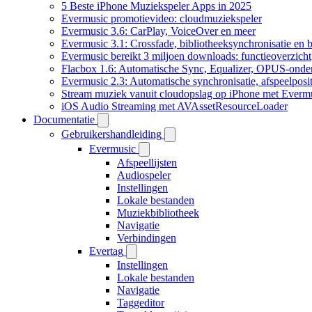
5 Beste iPhone Muziekspeler Apps in 2025
Evermusic promotievideo: cloudmuziekspeler
Evermusic 3.6: CarPlay, VoiceOver en meer
Evermusic 3.1: Crossfade, bibliotheeksynchronisatie en 
Evermusic bereikt 3 miljoen downloads: functieoverzicht
Flacbox 1.6: Automatische Sync, Equalizer, OPUS-onde
Evermusic 2.3: Automatische synchronisatie, afspeelposit
Stream muziek vanuit cloudopslag op iPhone met Everm
iOS Audio Streaming met AVAssetResourceLoader
Documentatie
Gebruikershandleiding
Evermusic
Afspeellijsten
Audiospeler
Instellingen
Lokale bestanden
Muziekbibliotheek
Navigatie
Verbindingen
Evertag
Instellingen
Lokale bestanden
Navigatie
Taggeditor